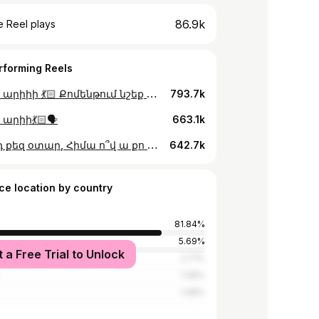
86.9k
 Reel plays
rforming Reels
Արմեն, արիիի 💃🏻 Քոմենթում նշեք Արմեններին🐍
793.7k
 արիի💃🏻🗣️
663.1k
Ընկերդ քեզ օտար, Հիմա ո՞վ ա քո մոտիկը Հետդ տա՜ր, տա՜ր. Ես եմ քո մոտիկը 🫂🫀
642.7k
ce location by country
81.84%
5.69%
t a Free Trial to Unlock
tates
2.71%
1.08%
1.08%