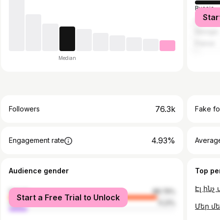
Russia
Star
United S
Georgia
France
Median
76.3k
Followers
Fake fo
4.93%
Engagement rate
Average
Audience gender
Top pe
female
88.79%
Start a Free Trial to Unlock
male
11.21%
Մեր մ