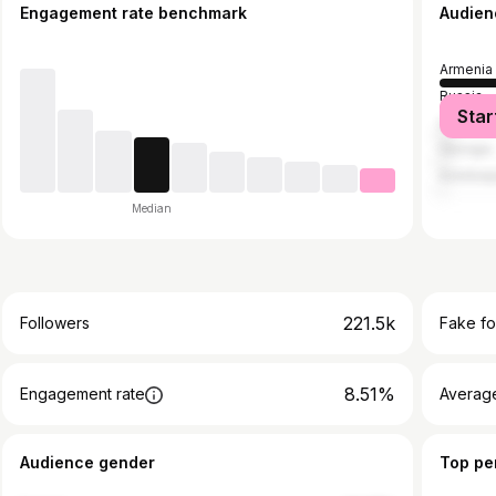
Engagement rate benchmark
Audien
Armenia
Russia
Star
United S
Georgia
Azerbaij
Median
221.5k
Followers
Fake fo
8.51%
Engagement rate
Average
Audience gender
Top pe