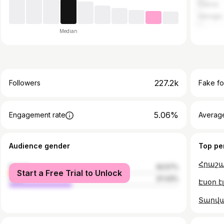
France
Georgia
Median
227.2k
Followers
Fake fo
5.06%
Engagement rate
Average
Audience gender
Top pe
Հրաշա
female
62.57%
Start a Free Trial to Unlock
male
37.43%