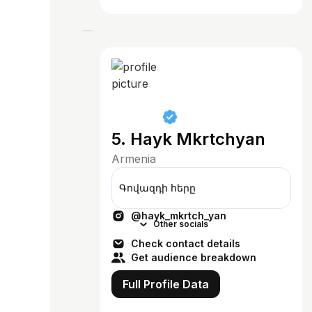
5. Hayk Mkrtchyan
Armenia
Գովազդի հերը
@hayk_mkrtch_yan
Other socials
Check contact details
Get audience breakdown
Full Profile Data