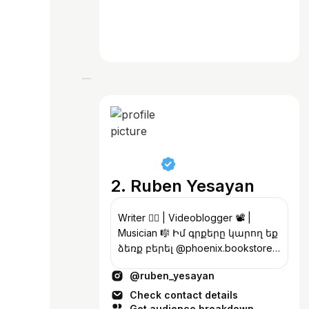
2. Ruben Yesayan
Writer ✍🏻 | Videoblogger 📽️ |
Musician 🎼 Իմ գրքերը կարող եք
ձեռք բերել @phoenix.bookstore-
ից
@ruben_yesayan
Check contact details
Get audience breakdown