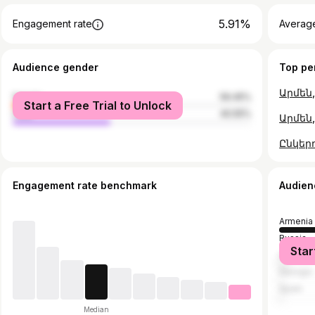
5.91%
Engagement rate
Average
Audience gender
Top pe
female
59.45%
Start a Free Trial to Unlock
male
40.55%
Արմեն,
Engagement rate benchmark
Audien
Armenia
Russia
Star
United S
Georgia
Spain
Median