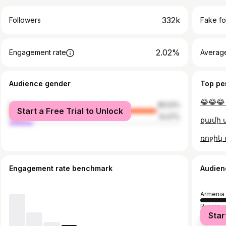
332k
Followers
Fake fo
2.02%
Engagement rate
Average
Audience gender
Top pe
female
85.53%
Start a Free Trial to Unlock
male
14.47%
Engagement rate benchmark
Audien
Armenia
Russia
Star
United S