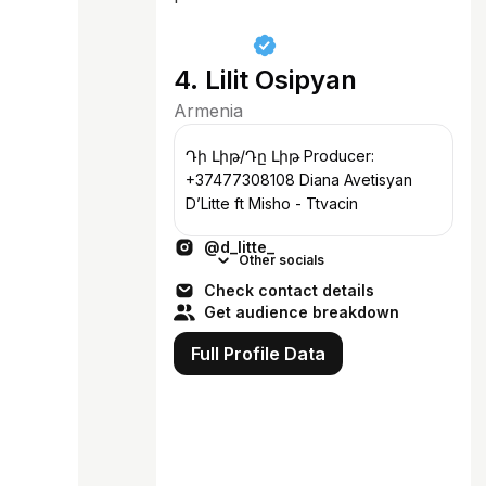
4. Lilit Osipyan
Armenia
Դի Լիթ/Դը Լիթ Producer:
+37477308108 Diana Avetisyan
D’Litte ft Misho - Ttvacin
@d_litte_
Other socials
Check contact details
Get audience breakdown
Full Profile Data