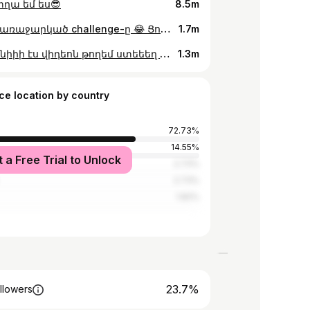
տղա եմ ես😎
8.5m
Հայկի առաջարկած challenge-ը 😂 Ցույց ա տալիս ֆուտբոլիստների անուններ փորձում եմ ճիշտ արտասանել 🫣 Կուզե՞ք էս ֆորմատի reel-եր լինեն էջում 🤭
1.7m
Ինչ կլինիիի էս վիդեոն թողեմ ստեեեղ 😂😂😂 Ռոբի ծնվելուց ժամեր առաջ 😂 Ինչքան ուրախ են պապաները լինում չէ՞ 😏 ու մամաների դեմքը թե ինչեր ա իրանց սպասվում🥴
1.3m
ce location by country
72.73%
14.55%
t a Free Trial to Unlock
an
2.73%
2.73%
1.82%
23.7%
llowers