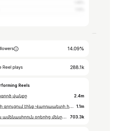
1.45%
1.13%
14.09%
llowers
288.1k
 Reel plays
rforming Reels
գործ վանքը
2.4m
Էսօր էլի զրուցում էինք Վարդապետի հետ ))
1.1m
Տարվա ամենասիրուն օրերից մեկը մոտենում է 🌌 Ուշադիր եղեք էջին, որ բաց չթողնեք 😌
703.3k