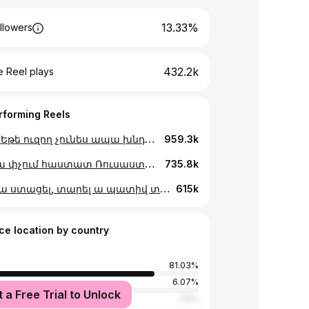
13.33%
llowers
432.2k
 Reel plays
rforming Reels
😂😂😂 Եթե ուզող չունես ապա խնդրեմ @barevapp ը հենց դրա համար ա 😂
959.3k
քամի ա փչում հաստատ Ռուսաստաննա 😏
735.8k
ռոջիկ ա ստացել, տարել ա պատիվ տա Թորգոմը 😂 էս ամիս ռոջիկ ստանաք գնացեք @sushimall.am կամ կարող եք առաքումից օգտվել 🥹
615k
ce location by country
81.03%
6.07%
t a Free Trial to Unlock
tates
2.8%