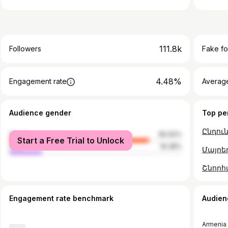
111.8k
Followers
Fake fo
4.48%
Engagement rate
Average
Audience gender
Top pe
female
80.62%
Start a Free Trial to Unlock
male
19.38%
Մայրե
Engagement rate benchmark
Audien
Armenia