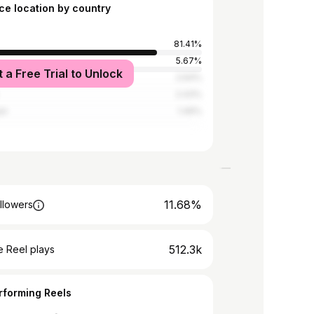
ce location by country
81.41%
5.67%
t a Free Trial to Unlock
tates
2.64%
2.43%
an
1.49%
11.68%
llowers
512.3k
 Reel plays
rforming Reels