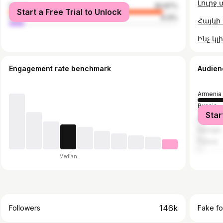
Լուրջ 
female
90.87%
Start a Free Trial to Unlock
male
9.13%
Engagement rate benchmark
Audien
Armenia
Russia
Star
Azerbaij
Georgia
France
Median
146k
Followers
Fake fo