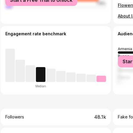
Start a Free Trial to Unlock
male
7.16%
Engagement rate benchmark
Audien
Armenia
Russia
Star
United S
Azerbaij
France
Median
48.1k
Followers
Fake fo