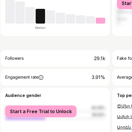
Star
Russia
United S
Spain
Median
29.1k
Followers
Fake fo
3.91%
Engagement rate
Average
Audience gender
Top pe
female
60.36%
Start a Free Trial to Unlock
male
39.64%