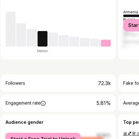
Armenia
Russia
Star
United S
Georgia
Azerbaij
Median
72.3k
Followers
Fake fo
5.81%
Engagement rate
Average
Audience gender
Top pe
female
92.84%