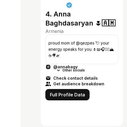
4. Anna
Baghdasaryan 🌷🇦🇲
Armenia
proud mom of @qezpes 💘 your
energy speaks for you 🌷📖🎧🏃‍♀️🏔️
☕️🎥🛫
@annabagy
Other socials
Check contact details
Get audience breakdown
Full Profile Data