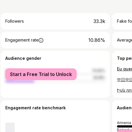
33.3k
Followers
Fake fo
10.86%
Engagement rate
Average
Audience gender
Top pe
female
70.82%
Start a Free Trial to Unlock
male
29.18%
🫶🏻🫶
Engagement rate benchmark
Audien
Armenia
Poland