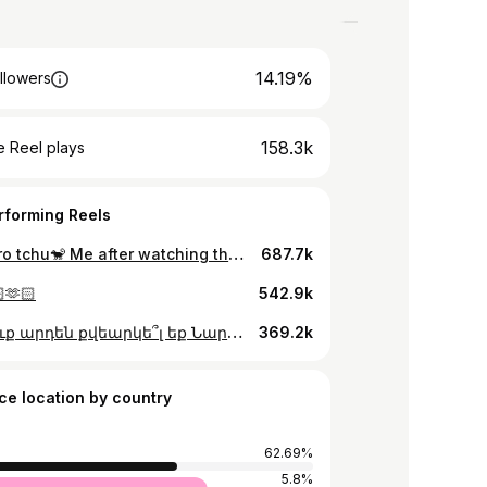
14.19%
llowers
158.3k
 Reel plays
rforming Reels
Eu quero tchu🐒 Me after watching the EURO 2024😩 #football #euro2024 #lamineyamal #spain
687.7k
🫶🏻
542.9k
Իսկ դուք արդեն քվեարկե՞լ եք Նարեի օգտին։ 📲 🇦🇲 Նարեն ցույց է տալիս, թե ինչպես կարող եք քվեարկել Հայաստանի օգտին «Մանկական եվրատեսիլ 2022» մրցույթում։ ❗️ Ուշադրություն․ քվեարկությունը կդադարի 18։59-ին և կվերսկսվի բոլոր մասնակիցների ելույթներից հետո։ ——— Nare explains how to vote for Armenia in Junior Eurovision 2022 Song Contest! 🤩
369.2k
ce location by country
62.69%
5.8%