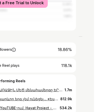
t a Free Trial to Unlock
5.34%
tates
3.01%
1.95%
18.86%
llowers
118.1k
 Reel plays
rforming Reels
😍Մեր ԱՌԱՋԻՆ ՄԵԾ մենահամերգը ԵՐԵՎԱՆՈՒՄ 📌Հունիսի 1📌Ժ.19:00 📍Կ.Դեմիրճյանի անվ. Մարզահամերգային համալիրի ՄԵԾ դահլիճ: ⚠️Տոմսերն առցանց: tomsarkgh.am ☎️Տոմսերի համար: +374 60 276 000 #hayatproject #lianavanoyan #yerevan
1.7m
Ավելի կարևոր երգ չեմ ունեցել... «Ես քո Արցախն եմ, դու իմ Հայաստանը»❤️❤️❤️ #artsakh #armenia
812.9k
Արդեն YouTUBE-ում, Hayat Project - Verjin Zang❤️❤️❤️ #verjinzang #hayatproject
534.2k