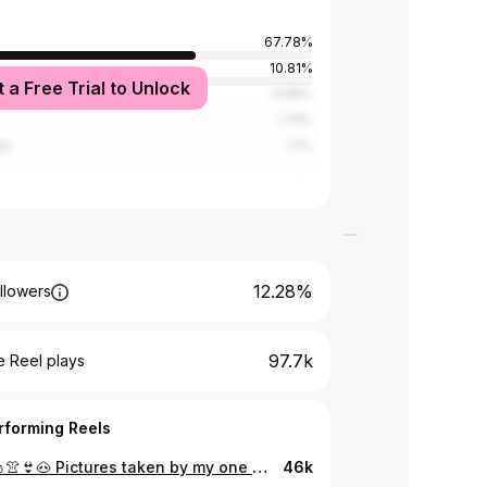
67.78%
10.81%
t a Free Trial to Unlock
tates
6.96%
1.73%
an
1.7%
12.28%
llowers
97.7k
 Reel plays
rforming Reels
🎀💕🌸👛👚👙🐽 Pictures taken by my one and only @luka_khachatryan
46k