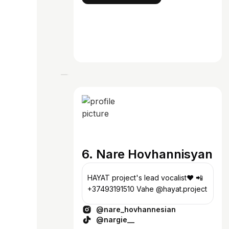
6. Nare Hovhannisyan
HAYAT project's lead vocalist❤️ 📲
+37493191510 Vahe @hayat.project
@nare_hovhannesian
@nargie__