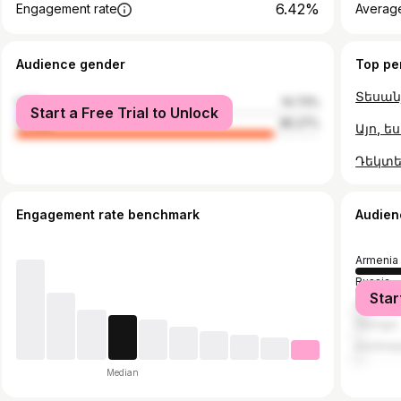
6.42%
Engagement rate
Average
Audience gender
Top pe
male
14.73%
Start a Free Trial to Unlock
female
85.27%
Engagement rate benchmark
Audien
Armenia
Russia
Star
United S
Georgia
Azerbaij
Median