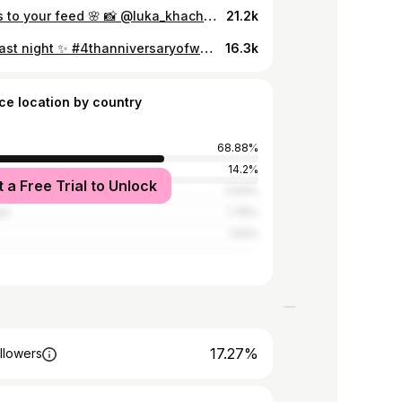
Flowers to your feed 🌸 📸 @luka_khachatryan 🤍
21.2k
About last night ✨ #4thanniversaryofwedding #5thanniversaryofengagement
16.3k
ce location by country
68.88%
14.2%
t a Free Trial to Unlock
tates
2.93%
an
1.76%
1.52%
17.27%
llowers