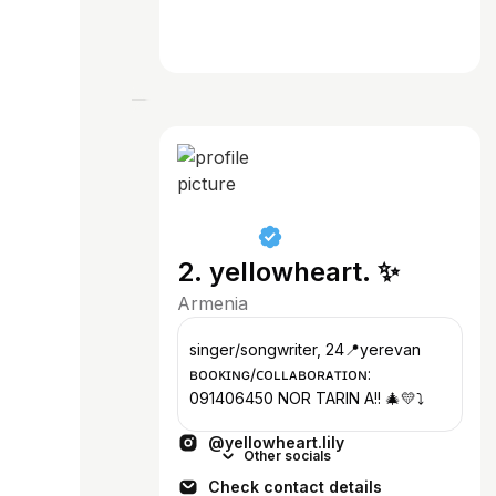
2. yellowheart. ✨
Armenia
singer/songwriter, 24📍yerevan
ʙᴏᴏᴋɪɴɢ/ᴄᴏʟʟᴀʙᴏʀᴀᴛɪᴏɴ:
091406450 NOR TARIN A!! 🎄💛⤵️
@yellowheart.lily
Other socials
Check contact details