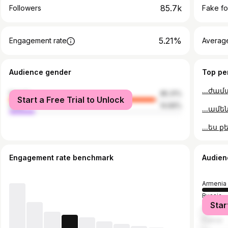
85.7k
Followers
Fake fo
5.21%
Engagement rate
Average
Audience gender
Top pe
female
85.31%
Start a Free Trial to Unlock
male
14.69%
Engagement rate benchmark
Audien
Armenia
Russia
Star
United S
France