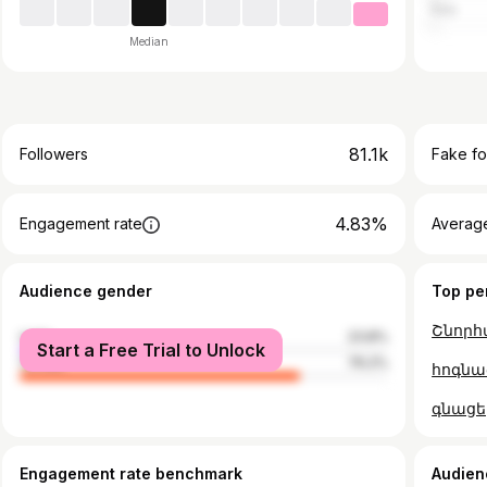
Italy
Median
81.1k
Followers
Fake fo
4.83%
Engagement rate
Average
Audience gender
Top pe
Շնորհ
male
23.8%
Start a Free Trial to Unlock
female
76.2%
հոգնած
գնացե
Engagement rate benchmark
Audien