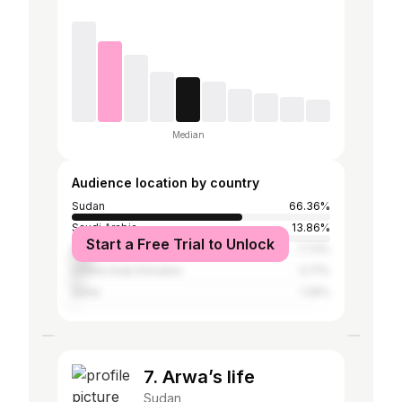
Median
Audience location by country
Sudan
66.36%
Saudi Arabia
13.86%
Start a Free Trial to Unlock
Egypt
7.73%
United Arab Emirates
3.71%
Qatar
1.29%
7. Arwa’s life
Sudan