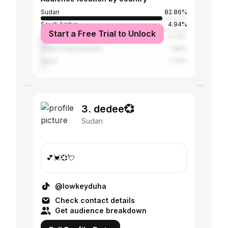
Sudan
82.86%
Saudi Arabia
4.94%
Start a Free Trial to Unlock
Egypt
4.79%
United Arab Emirates
1.95%
Qatar
1.72%
3. dedee💞
Sudan
💕💓💞💘
@lowkeyduha
Check contact details
Get audience breakdown