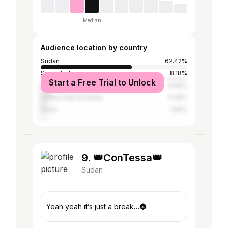
Median
Audience location by country
Sudan
62.42%
Saudi Arabia
8.18%
Start a Free Trial to Unlock
Egypt
6.98%
United Arab Emirates
4.38%
Qatar
1.96%
9. 👑ConTessa👑
Sudan
Yeah yeah it’s just a break…🌚