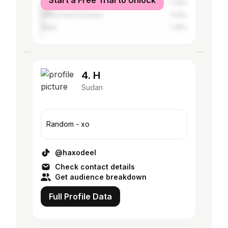
Start a Free Trial to Unlock
Saudi Arabia
7.24%
United Arab Emirates
3.13%
Qatar
1.35%
4. H
Sudan
Random - xo
@haxodeel
Check contact details
Get audience breakdown
Full Profile Data