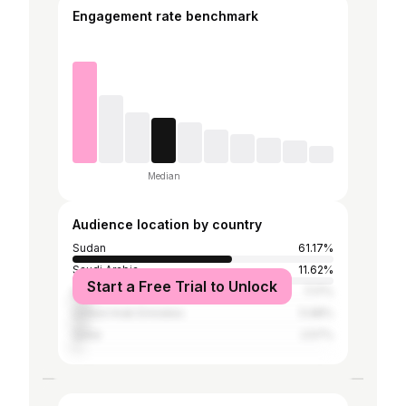
Engagement rate benchmark
Median
Audience location by country
Sudan
61.17%
Saudi Arabia
11.62%
Start a Free Trial to Unlock
Egypt
7.17%
United Arab Emirates
5.98%
Qatar
2.57%