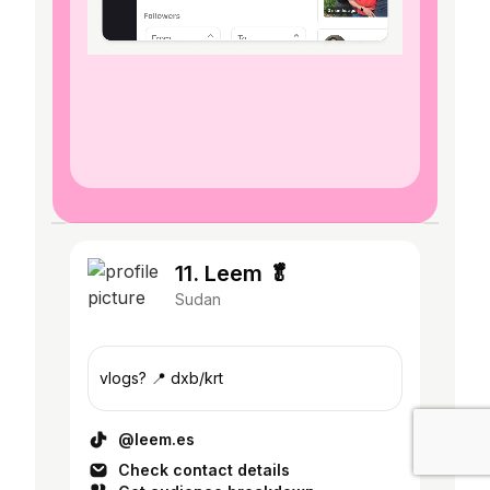
11. Leem 🥬
Sudan
vlogs? 📍 dxb/krt
@leem.es
Check contact details