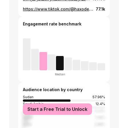
https://www.tiktok.com/@haxodeel/video/7446296991727881477
77.1k
Engagement rate benchmark
Median
Audience location by country
Sudan
57.96%
Saudi Arabia
12.4%
Start a Free Trial to Unlock
United Arab Emirates
11.22%
Egypt
7.45%
Qatar
2.68%