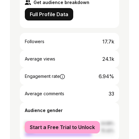
Get audience breakdown
Full Profile Data
17.7k
Followers
24.1k
Average views
6.94%
Engagement rate
33
Average comments
Audience gender
female
24.58%
Start a Free Trial to Unlock
male
75.42%