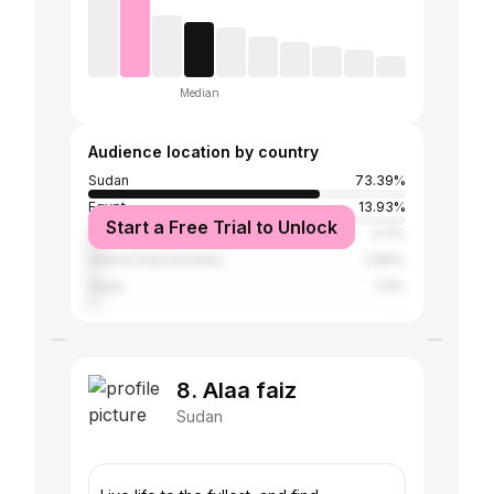
Median
Audience location by country
Sudan
73.39%
Egypt
13.93%
Start a Free Trial to Unlock
Saudi Arabia
4.11%
United Arab Emirates
2.86%
Qatar
2.5%
8. Alaa faiz
Sudan