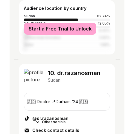
Audience location by country
Sudan
62.74%
Saudi Arabia
12.05%
Start a Free Trial to Unlock
Egypt
6.42%
United Arab Emirates
2.92%
Qatar
1.58%
10. dr.razanosman
Sudan
🇸🇩 Doctor 📍Durham ‘24 🇬🇧
@dr.razanosman
Other socials
Check contact details