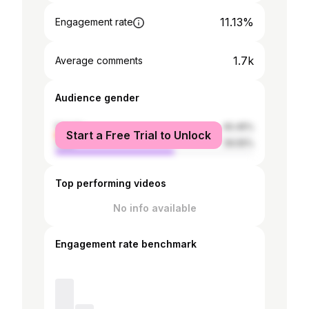
11.13%
Engagement rate
1.7k
Average comments
Audience gender
female
40.45%
Start a Free Trial to Unlock
male
59.55%
Top performing videos
No info available
Engagement rate benchmark