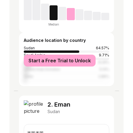
Median
Audience location by country
Sudan
64.57%
Saudi Arabia
9.71%
Start a Free Trial to Unlock
Egypt
8.29%
United Arab Emirates
5.14%
Qatar
2.86%
2. Eman
Sudan
🧚🏼🧚🏼.