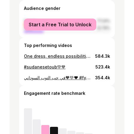
Audience gender
female
77.24%
Start a Free Trial to Unlock
male
22.76%
Top performing videos
One dress, endless possibilities✨ #fyp #explore #الشعب_الصيني_ماله_حل😂😂 #outfit #outfitinspo #sudanese_tiktok #styleinspo #foryoupage❤️❤️ #fashiontiktok
584.3k
#sudanesetoub💚💙
523.4k
في حب التوب السوداني🧡💚❤️ #fyp #explore #الشعب_الصيني_ماله_حل😂😂 #outfit #outfitinspo #sudanese_tiktok #foryoupage❤️❤️ #styleinspo
354.4k
Engagement rate benchmark