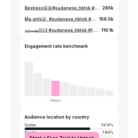
Bestiess😝😝#sudanese_tiktok #العفاصير#fypage #lowkeyduha #سودانيز_تيك_توك #fypシ @weamali_ @AMNA SALAH🇸🇩
285k
Ma girls😛. #sudanese_tiktok #fypage#lowkeyduha #sudan @Doolyy🙈 @weam🎀
156.5k
النصيييحه💃🏻 #sudanese_tiktok #fypage #lowkeyduha #سودانيز_تيك_توك #fypシ゚viral
119.1k
Engagement rate benchmark
Median
Audience location by country
Sudan
74.14%
Egypt
7.84%