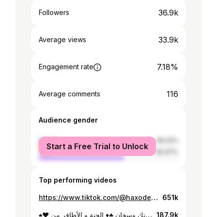
36.9k
Followers
33.9k
Average views
7.18%
Engagement rate
116
Average comments
Audience gender
female
39.03%
Start a Free Trial to Unlock
male
60.97%
Top performing videos
https://www.tiktok.com/@haxodeel/video/7488599520465423623
651k
♠️♥️ الراجل فيكم يقول لي فستانك وسخان ♣️♦️ الحنة و الأظافر من @✨ Hadz Saloon - صالون هادز ✨ 🟡 Location: صالون هادز - شارع المُهيري - النعيمية ١ Hadz Salon - AlMohari St. Nuaimia 1 ‎📍للإستفسارات: 📞 +971 50 960 0496 #حنة #حنة_عجمان #حنة_سودانية #Polygelnailsajman #nailsajman #اظافر_جل #اظافر_تركيب #اظافر_تركيب_مؤقت #أظافر
187.9k