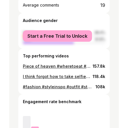
19
Average comments
Audience gender
female
38.4%
Start a Free Trial to Unlock
male
61.6%
Top performing videos
Piece of heaven #wheretoeat #sushi #egypt #wheretoeategypt #resturant #fyp
157.8k
I think forgot how to take selfie #2024 #stylingtips #fashioninspo
118.4k
#fashion #styleinspo #outfit #style_category_mu
108k
Engagement rate benchmark