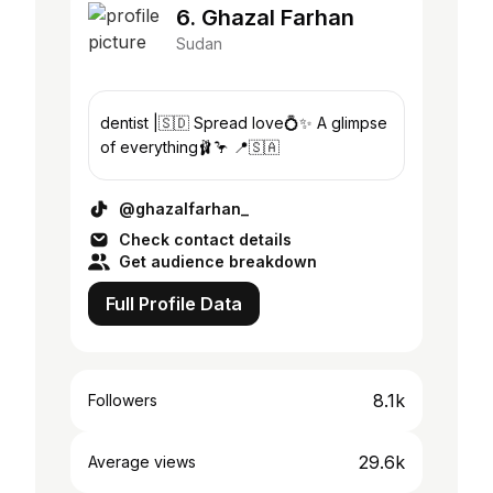
6. Ghazal Farhan
Sudan
dentist |🇸🇩 Spread love💍✨ A glimpse
of everything🩰🦩 📍🇸🇦
@ghazalfarhan_
Check contact details
Get audience breakdown
Full Profile Data
8.1k
Followers
29.6k
Average views