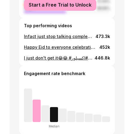
female
51.44%
Start a Free Trial to Unlock
male
48.56%
Top performing videos
Infact just stop talking completely😂 #girls #girlthings #foryoupage #fyp #muslim #mindyourbusiness #arab #xyzcba
473.3k
Happy Eid to everyone celebrating😂❤️ 🐑#عيد_سعيد #eidmubarak #تهاني_العيد #السودان #اكسبلور #sudanese #arab #goat #foryoupage #fyp #muslim #eid
452k
I just don't get it😂😂 #السودان #اكسبلور #foryoupage #fyp #muslim #sudanese #teamsudan #pickyeater #bestfriend
446.8k
Engagement rate benchmark
Median