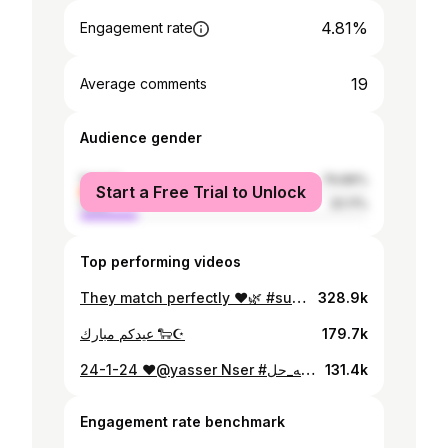
4.81%
Engagement rate
19
Average comments
Audience gender
female
79.89%
Start a Free Trial to Unlock
male
20.11%
Top performing videos
They match perfectly ♥️🌿 #sudan #culture #india
328.9k
عيدكم مبارك 🐑☪️
179.7k
24-1-24 ❤️@yasser Nser #ماشاءالله #الشعب_الصيني_ماله_حل😂😂 #CapCut #عرس_سوداني #جرتق_سوداني #سودانيز_تيك_توك
131.4k
Engagement rate benchmark