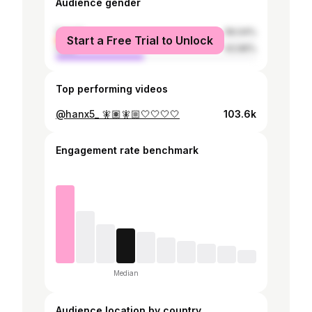
Audience gender
female
56.04%
Start a Free Trial to Unlock
male
43.96%
Top performing videos
@hanx5_ 🧚🏽🧚🏼🤍🤍🤍🤍
103.6k
Engagement rate benchmark
Median
Audience location by country