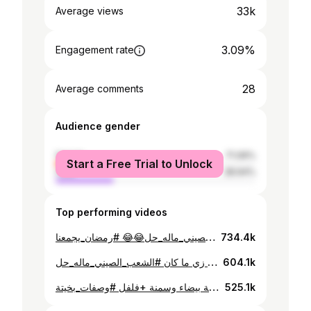
33k
Average views
3.09%
Engagement rate
28
Average comments
Audience gender
female
71.06%
Start a Free Trial to Unlock
male
28.94%
Top performing videos
مديدة الحلبة أجمل وأسهل اختراع بعد ما عملت مديدة الدخن كل الناس طلبت مديدة الحلبة يلا أحلي مديدة لعيونكم ممكن تضيفوا رشة بيكربونات في الحلبة والموية بتغلي بدل العطرون جربوها بطريقتي وحتدمنوها كدا خلاص يا جماعة قفلنا ملف المدايد كل أنواع المدايد عملناها #الشعب_الصيني_ماله_حل😂😂 #رمضان_يجمعنا #bakheeta_bites #وصفات_بخيتة #مديدة_الحلبة
734.4k
السلطة الهندية الرهيبة دائما بتجي في بالي الأعراس واللمات الحلوة في السودان لمن أعمل السلطة دي يا رب برجع زي ما كان #الشعب_الصيني_ماله_حل😂😂 #bakheeta_bites #foodtiktok #foodie
604.1k
مكرونة بالجبنة والخضار مكرونة آخر الشهر مكرونة الضيوف الرهيبة المكونات، كيس مكرونة، خضار مشكل ، جبنة بيضاء وسمنة +فلفل #وصفات_بخيتة #bakheeta_bites #الشعب_الصيني_ماله_حل😂😂
525.1k