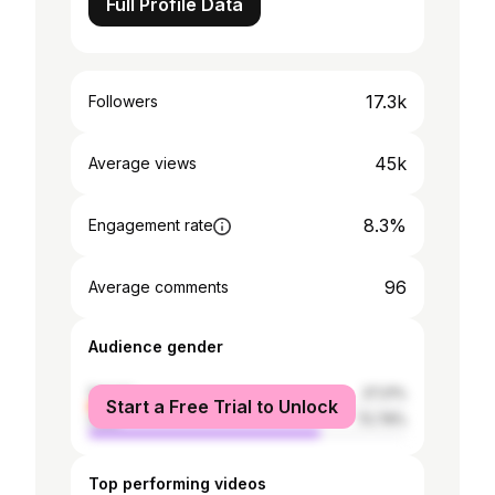
Full Profile Data
17.3k
Followers
45k
Average views
8.3%
Engagement rate
96
Average comments
Audience gender
female
27.21%
Start a Free Trial to Unlock
male
72.79%
Top performing videos