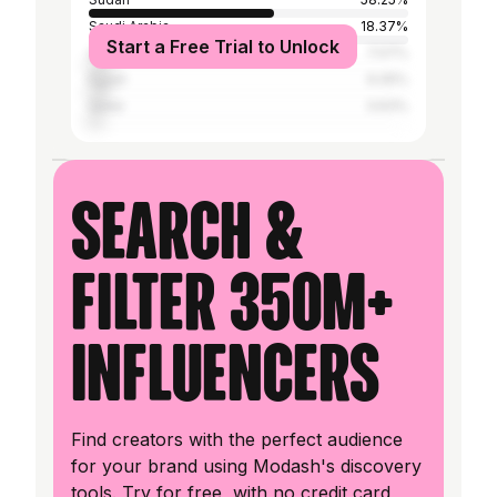
Saudi Arabia
18.37%
Start a Free Trial to Unlock
United Arab Emirates
7.07%
Egypt
6.05%
Qatar
3.63%
Search &
filter 350M+
influencers
Find creators with the perfect audience
for your brand using Modash's discovery
tools. Try for free, with no credit card