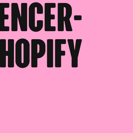
uencer-
hopify