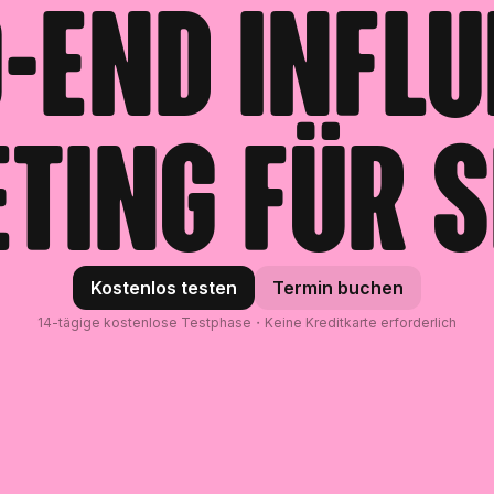
-End Infl
ting für S
Kostenlos testen
Termin buchen
14-tägige kostenlose Testphase・Keine Kreditkarte erforderlich