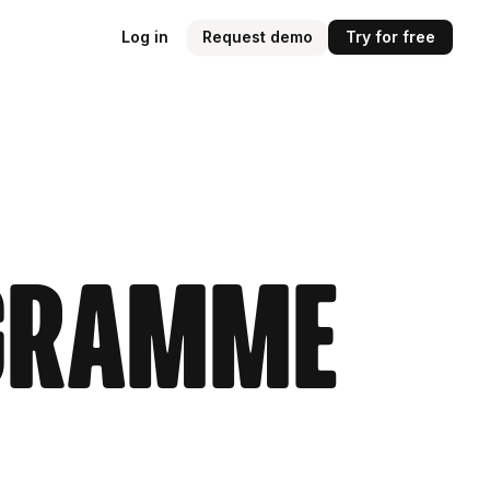
Log in
Request demo
Try for free
gramme