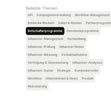
Beliebte Themen
API
Kampagnenverwaltung
Workflow-Management
Entdecke Modash
Daten & Studien
Partnerprogram
Botschafterprogramme
Geschenkprogramme
Influencer-Management
Verhandlung
Influencer-Prüfung
Influencer finden
Influencer-Messung
Kontaktaufnahme
Verfolgung & Überwachung
Influencer-Analysen
Influencer-Suche
Strategie
Kundenberichte
Workflow
Unternehmen & News
Produkt
Rekrutierung