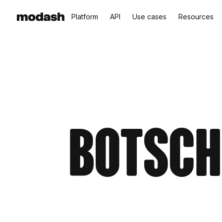
Platform
API
Use cases
Resources
Botsc