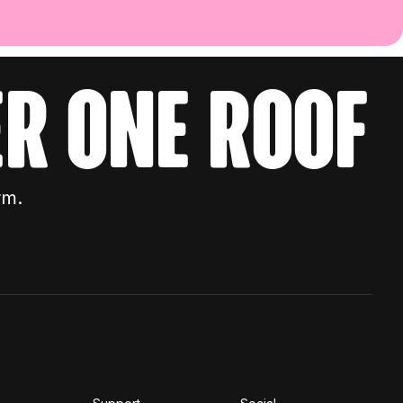
r one roof
rm.