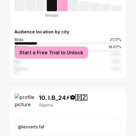
Median
Audience location by city
Blida
21.17%
Algiers
16.07%
Start a Free Trial to Unlock
Paris
2.04%
Kyiv
1.53%
Istanbul
1.53%
10. I.B_24⚡️⚽️🇩🇿
Algeria
@lesverts.faf