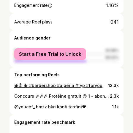
1.16%
Engagement rate
941
Average Reel plays
Audience gender
female
30.98%
Start a Free Trial to Unlock
male
69.02%
Top performing Reels
🔱💈 🔱 #barbershop #algeria #fyp #foryou
12.3k
Concours 🎉🎉🎉 Protéine gratuit 😌 1 - abonner la page 2 - abonné li rani mtagihom @sh.barber__ @_siidahmeed_ @abdou_barberstudio 3 - tagi 3 amis Résultats fi live la semaine prochaine Rester bronché 🔥🔥🔥
2.3k
@youcef_.bmzz bkri konti tchfini❤️
1.1k
Engagement rate benchmark