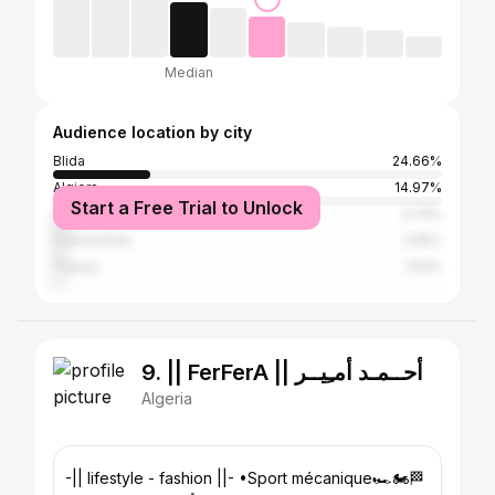
Median
Audience location by city
Blida
24.66%
Algiers
14.97%
Start a Free Trial to Unlock
Oran
3.74%
Constantine
2.55%
Tipaza
1.53%
9. || FerFerA || أحــمـد أمـِيــر
Algeria
-|| lifestyle - fashion ||- •Sport mécanique🏎🏍🏁