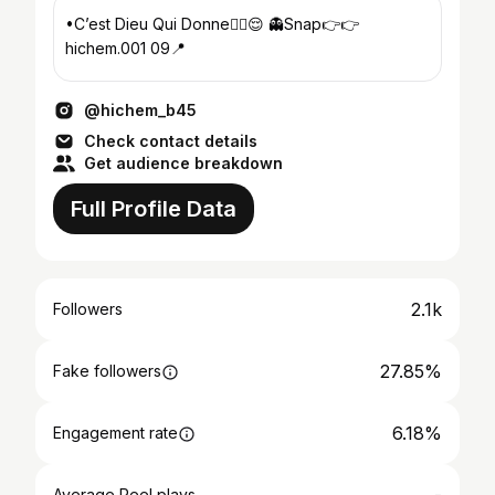
•C’est Dieu Qui Donne☝🏻😌 👻Snap👉👉
hichem.001 09📍
@hichem_b45
Check contact details
Get audience breakdown
Full Profile Data
2.1k
Followers
27.85%
Fake followers
6.18%
Engagement rate
Average Reel plays