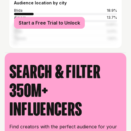
Audience location by city
Blida
18.9%
Algiers
13.7%
Start a Free Trial to Unlock
Médéa
4.66%
Oran
3.01%
Tipaza
1.92%
Search & filter
350M+
influencers
Find creators with the perfect audience for your