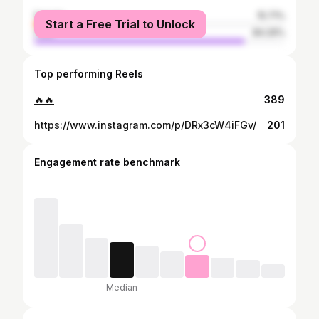
female
15.71%
Start a Free Trial to Unlock
male
84.29%
Top performing Reels
🔥🔥
389
https://www.instagram.com/p/DRx3cW4iFGv/
201
Engagement rate benchmark
Median