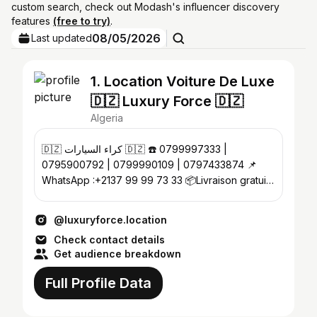
custom search, check out Modash's influencer discovery
features
(free to try)
.
08/05/2026
Last updated
1. Location Voiture De Luxe
🇩🇿 Luxury Force 🇩🇿
Algeria
🇩🇿 كراء السيارات 🇩🇿 ☎️ 0799997333 |
0795900792 | 0799990109 | 0797433874 📌
WhatsApp :+2137 99 99 73 33 📦Livraison gratuite
vers certaines wilayas. 🚚💨
@luxuryforce.location
Check contact details
Get audience breakdown
Full Profile Data