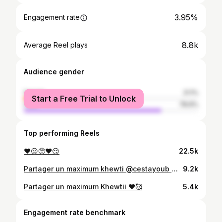
3.95%
Engagement rate
8.8k
Average Reel plays
Audience gender
female
21.1%
Start a Free Trial to Unlock
male
78.9%
Top performing Reels
❤️😔🥺❤️😏
22.5k
Partager un maximum khewti @cestayoub 😂❤️
9.2k
Partager un maximum Khewtii ❤️🥰
5.4k
Engagement rate benchmark