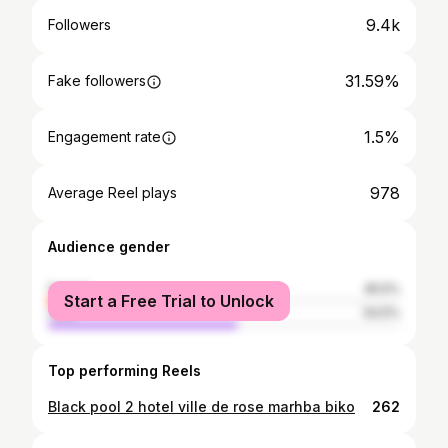
9.4k
Followers
31.59%
Fake followers
1.5%
Engagement rate
978
Average Reel plays
Audience gender
female
45.5%
Start a Free Trial to Unlock
male
54.5%
Top performing Reels
Black pool 2 hotel ville de rose marhba biko
262