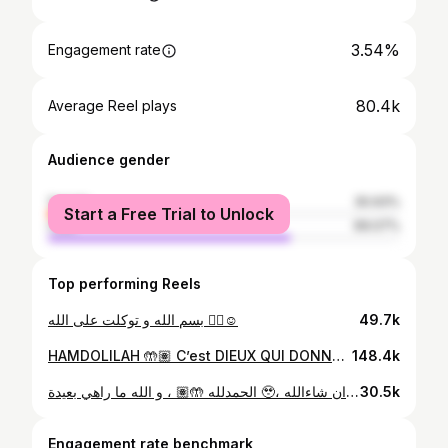
3.54%
Engagement rate
80.4k
Average Reel plays
Audience gender
female
30.93%
Start a Free Trial to Unlock
male
69.07%
Top performing Reels
بسم الله و توكلت على الله ☝🏽☺️
49.7k
HAMDOLILAH 🤲🏽 C’est DIEUX QUI DONNE ☝🏽❤️🫶🏽
148.4k
الحمدلله 🤲🏽 ، و الله ما راهي بعيدة 🥹، ما تفقدوش الأمل 💪🏽 و ربي يرزقكم الحلال ان شاءالله 🫶🏽
30.5k
Engagement rate benchmark