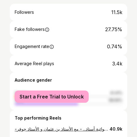
11.5k
Followers
27.75%
Fake followers
0.74%
Engagement rate
3.4k
Average Reel plays
Audience gender
female
41.41%
Start a Free Trial to Unlock
male
58.59%
Top performing Reels
-الإتخاذ بالأسباب و السعي - لمحة من بوتكاس عشوائية أستاذ.. - مع الأستاذ بن عثمان و الأستاذ جوفر - @houheche_prod #potcast #motivation #contentcreator #dz #dzpower #fyp #fypシ
40.9k