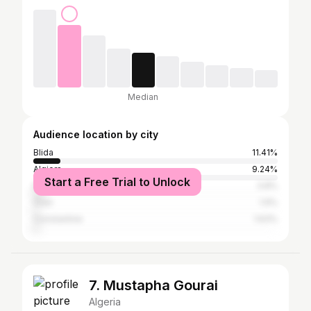
Median
Audience location by city
Blida
11.41%
Algiers
9.24%
Start a Free Trial to Unlock
Paris
3.8%
Oran
1.9%
Constantine
1.63%
7. Mustapha Gourai
Algeria