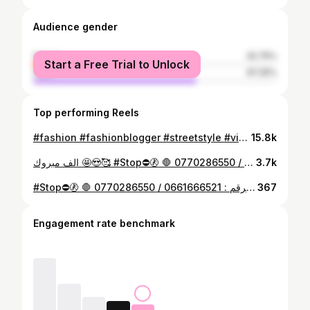
Audience gender
female
32.75%
Start a Free Trial to Unlock
male
67.25%
Top performing Reels
#fashion #fashionblogger #streetstyle #vintage #fashionista #style #instastyle #stylish #tagsforlikes #instadaily #happy #repost #cute #instagood #follow #followme #likeforlike #igers #picoftheday #instalike #girl #photooftheday #like4like #fun #selfie #love #summer #beautiful #me #friends
15.8k
الف مبروك 🤩😍🥰 #Stop⛔🚷 🛑 لإعلاناتكم 📽 وأفراحكم 📸 وأعراسكم 🤵👰، جودة عالية 📷 بأقل الأسعار 💶، نحن دائما في الخدمة إحترافية وإتقان💥🔥 #ترقبوا كل جديد 😎 —————————————————————————— للإستفسار يرجى التواصل على الرقم : 0661666521 / 0770286550 📞☎️ Studio09dz@gmail.com
3.7k
#Stop⛔🚷 🛑 لإعلاناتكم 📽 وأفراحكم 📸 وأعراسكم 🤵👰، جودة عالية 📷 بأقل الأسعار 💶، نحن دائما في الخدمة إحترافية وإتقان💥🔥 #ترقبوا كل جديد 😎 —————————————————————————— للإستفسار يرجى التواصل على الرقم : 0661666521 / 0770286550 📞☎️ Studio09dz@gmail.com الف مبروك خويا @ferfera_amir
367
Engagement rate benchmark