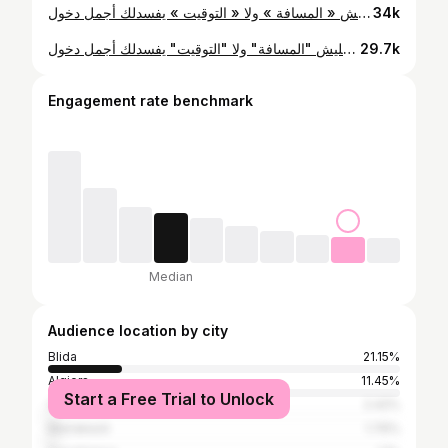
يوم زفافك يتعاش مرة فالعمر.. ما تخليش « المسافة » ولا « التوقيت » يفسدلك أجمل دخول 🇩🇿✈️💍 سواء كنت هنا في البلاد، ولا راك جاي من الغربة باش تفرح مع لافامي.. لحظة وصولك لازم تكون « تاريخية ». الباب يتفتح.. الأنظار تحبس.. والكل يقول: « الله يبارك، جا السلطان ». في Luxury Force، حنا ماشي غير كراء.. حنا « شريكك » في صناعة الهيبة: ✅ أسطول Vip (G-Class, S-Class, Range..) واجد ونقي يستناك. ✅ حجز سهل ومضمون من الخارج (تهنى من هم الطرونسبور قبل ما تقلع الطيارة). ✅ تعامل احترافي يليق بمقامك (وقتنا هو وقتنا). ✅ مظهر سينمائي يخلد صورك وفيديوهاتك للأبد. ⏳ نصيحة خاوة: الصيف راهو قريب، والسيارات « الملكية » تطير بالحجز المسبق. ما تضيعش وقتك فالمطار تحوس.. احجز « قدرك » من الآن وارتاح. « الغربة صعيبة.. بصح العرس فالجزائر لازم يكون حلو ». ❤️ 📩 ابعثلنا رسالة (DM) ولا اتصل عبر الواتساب (الرقم في البيو). مرحباً بولاد لبلاد وين ما كانوا. 📍 متواجدون في الجزائر العاصمة وضواحيها. . . . #luxuryforcelocationvoiture #LuxuryForce #AlgerianWedding #MariageAlgerien #CortegeMariage #Zmigria #AlgeriensdeFrance #DiasporaDz #Marseille #Paris #DubaiDz #Algiers #Oran #عرس_جزائري #الجالية_الجزائرية #تصديرة_العروس_الجزائرية #كراء_سيارات #فخامة #GClassDZ #SClass #MariageDz #الجزائر #مغتربين_الجزائر
34k
يوم زفافك يتعاش مرة فالعمر.. ما تخليش "المسافة" ولا "التوقيت" يفسدلك أجمل دخول 🇩🇿✈️💍 سواء كنت هنا في البلاد، ولا راك جاي من الغربة باش تفرح مع لافامي.. لحظة وصولك لازم تكون "تاريخية". الباب يتفتح.. الأنظار تحبس.. والكل يقول: "الله يبارك، جا السلطان". في Luxury Force، حنا ماشي غير كراء.. حنا "شريكك" في صناعة الهيبة: ✅ أسطول Vip (G-Class, S-Class, Range..) واجد ونقي يستناك. ✅ حجز سهل ومضمون من الخارج (تهنى من هم الطرونسبور قبل ما تقلع الطيارة). ✅ تعامل احترافي يليق بمقامك (وقتنا هو وقتنا). ✅ مظهر سينمائي يخلد صورك وفيديوهاتك للأبد. ⏳ نصيحة خاوة: الصيف راهو قريب، والسيارات "الملكية" تطير بالحجز المسبق. ما تضيعش وقتك فالمطار تحوس.. احجز "قدرك" من الآن وارتاح. "الغربة صعيبة.. بصح العرس فالجزائر لازم يكون حلو". ❤️ 📩 ابعثلنا رسالة (DM) ولا اتصل عبر الواتساب (الرقم في البيو). مرحباً بولاد لبلاد وين ما كانوا. 📍 متواجدون في الجزائر العاصمة وضواحيها. . . . #luxuryforcelocationvoiture #LuxuryForce #AlgerianWedding #MariageAlgerien #CortegeMariage Zmigria AlgeriensdeFrance DiasporaDz Marseille Paris DubaiDz Algiers Oran عرس_جزائري الجالية_الجزائرية تصديرة_العروس_الجزائرية كراء_سيارات فخامة GClassDZ SClass MariageDz الجزائر مغتربين_الجزائر
29.7k
Engagement rate benchmark
Median
Audience location by city
Blida
21.15%
Algiers
11.45%
Start a Free Trial to Unlock
Oran
2.42%
Marrakesh
1.76%