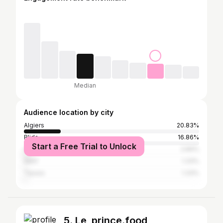
Median
Audience location by city
Algiers
20.83%
Blida
16.86%
Start a Free Trial to Unlock
Oran
2.84%
Sétif
1.33%
Tipaza
1.33%
5. Le_prince.food