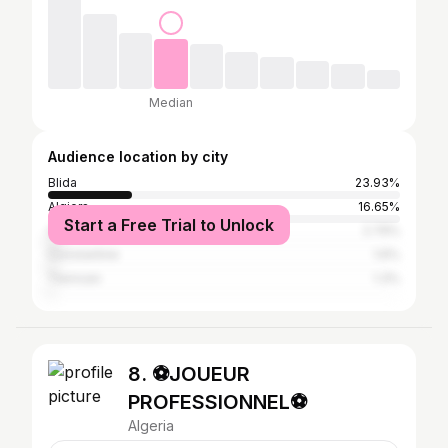
Median
Audience location by city
Blida
23.93%
Algiers
16.65%
Start a Free Trial to Unlock
Oran
2.79%
Constantine
1.6%
Tlemcen
1.3%
8. ⚽JOUEUR
PROFESSIONNEL⚽
Algeria