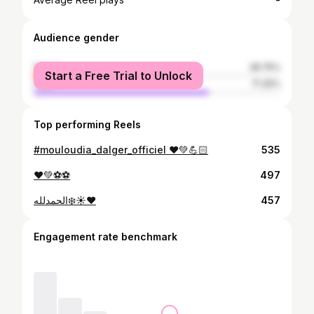
-
Audience gender
female
28.75%
Start a Free Trial to Unlock
male
71.25%
Top performing Reels
#mouloudia_dalger_officiel ❤️💚💪🏻
535
❤️💚⚽️⚽️
497
الحمدلله❄️☀️❤️
457
Engagement rate benchmark