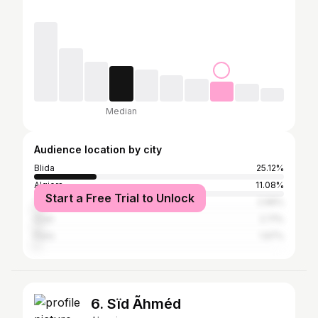
Median
Audience location by city
Blida
25.12%
Algiers
11.08%
Start a Free Trial to Unlock
Tipaza
2.96%
Oran
2.71%
Paris
1.97%
6. Sïd Ãhméd