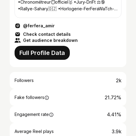
•Chronométreur⏱officiel🥇 •Jury-DriFt ⚖️🔞
•Rallye-Sahary🇩🇿 •Horlogerie-FerFeraWaTch-⌚️
🕰 •Énergétique🎓💰
@ferfera_amir
Check contact details
Get audience breakdown
Full Profile Data
2k
Followers
21.72%
Fake followers
4.41%
Engagement rate
3.9k
Average Reel plays