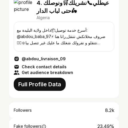
4. عيطلي📞نشريلك🛒ونوصلك
حتى لباب الدار🛵
Algeria
أسرع خدمة توصيل📦داخل ولاية البليدة مع:
@abdou_baba_97⚡️ ‎ضروف مخلاتكش تتنقل,رانا هنا
نتنقلو و نفرولك شغلك ما عليك غير تتصل بيا☺️👇🏽
📞:0562930034 Blida📍
@abdou_livraison_09
Check contact details
Get audience breakdown
Full Profile Data
8.2k
Followers
23.49%
Fake followers