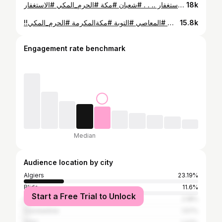
من اعظم الأذكار التي يجب الحفاظ عليها هو كثرة الإستغفار .. . . #شعبان #مكة #الحرم_المكي #الاستغفار #fyp #fypシ #dz #dzpower #algeria
18k
!!كيفاه نبدا نصلي ؟؟ و انا نفعل الذنوب و المعاصي تبع معايا نقدملك الحل .. . . #الصلاة #الجزائر #الذنوب #المعاصي #التوبة #مكةالمكرمة #الحرم_المكي #dz #dzpower #fyp #fypシ #algeria
15.8k
Engagement rate benchmark
Median
Audience location by city
Algiers
23.19%
Blida
11.6%
Start a Free Trial to Unlock
Oran
2.18%
Constantine
1.57%