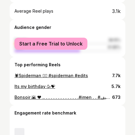
3.1k
Average Reel plays
Audience gender
female
38.15%
Start a Free Trial to Unlock
male
61.85%
Top performing Reels
🕷Spiderman ❤️‍🔥 #spiderman #edits
7.7k
Its my birthday 🥳💝
5.7k
Bonsoir 🌇 ❤️ .. . . . . . . . . . . . . . .#imen . . #شدةتلمسانيةجزائرية #شدةتلمسانية #القفطان_الجزائري #القفطان_المغربي_اصلي_عالمي_جميل #وهرانية_جمال_اناقة_ورقة #وهران_الباهية #وهران #التراث_الجزائري #كراكو_جزائري #تلمسان #سيدي_بلعباس #العاصمة #الجزائرية #بجاية #عنابة #قسنطينة #سطيف #algerienne🇩🇿 #algerie #france #sidibelabbes #tiziouzou #oran 💋❤💙💖💕💜💛💚👄
673
Engagement rate benchmark