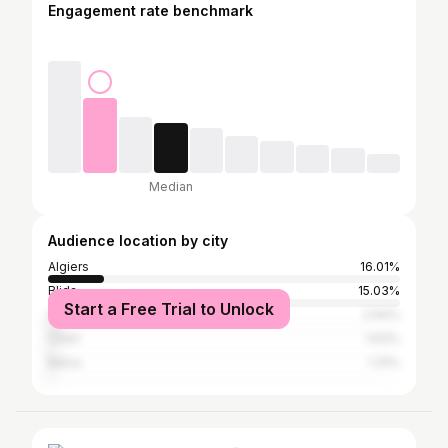
Engagement rate benchmark
Median
Audience location by city
Algiers
16.01%
Blida
15.03%
Start a Free Trial to Unlock
Oran
2.94%
Chlef
1.63%
Batna
1.31%