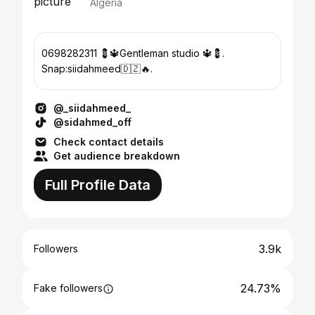
Algeria
0698282311 💈🔱Gentleman studio 🔱💈.
Snap:siidahmeed🇩🇿🔥.
@_siidahmeed_
@sidahmed_off
Check contact details
Get audience breakdown
Full Profile Data
3.9k
Followers
24.73%
Fake followers