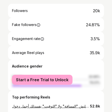
20k
Followers
24.81%
Fake followers
3.5%
Engagement rate
35.9k
Average Reel plays
Audience gender
female
20.99%
Start a Free Trial to Unlock
male
79.01%
Top performing Reels
يوم زفافك يتعاش مرة فالعمر.. ما تخليش "المسافة" ولا "التوقيت" يفسدلك أجمل دخول 🇩🇿✈️💍 سواء كنت هنا في البلاد، ولا راك جاي من الغربة باش تفرح مع لافامي.. لحظة وصولك لازم تكون "تاريخية". الباب يتفتح.. الأنظار تحبس.. والكل يقول: "الله يبارك، جا السلطان". في Luxury Force، حنا ماشي غير كراء.. حنا "شريكك" في صناعة الهيبة: ✅ أسطول Vip (G-Class, S-Class, Range..) واجد ونقي يستناك. ✅ حجز سهل ومضمون من الخارج (تهنى من هم الطرونسبور قبل ما تقلع الطيارة). ✅ تعامل احترافي يليق بمقامك (وقتنا هو وقتنا). ✅ مظهر سينمائي يخلد صورك وفيديوهاتك للأبد. ⏳ نصيحة خاوة: الصيف راهو قريب، والسيارات "الملكية" تطير بالحجز المسبق. ما تضيعش وقتك فالمطار تحوس.. احجز "قدرك" من الآن وارتاح. "الغربة صعيبة.. بصح العرس فالجزائر لازم يكون حلو". ❤️ 📩 ابعثلنا رسالة (DM) ولا اتصل عبر الواتساب (الرقم في البيو). مرحباً بولاد لبلاد وين ما كانوا. 📍 متواجدون في الجزائر العاصمة وضواحيها. . . . #luxuryforcelocationvoiture #LuxuryForce #AlgerianWedding #MariageAlgerien #CortegeMariage #Zmigria #AlgeriensdeFrance #DiasporaDz #Marseille #Paris #DubaiDz #Algiers #Oran #عرس_جزائري #الجالية_الجزائرية #تصديرة_العروس_الجزائرية #كراء_سيارات #فخامة #GClassDZ #SClass #MariageDz #الجزائر #مغتربين_الجزائر
52.8k