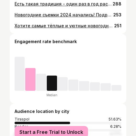
Есть такая традиция - один раз в год раскрашивать ленту Инстаграм в фиолетовый #lavender #sokolfoto1 #tiraspol #pridnestrovie #transnistria #фотостудияпмр #фотографпмр
288
Новогодние съемки 2024 начались! Подробности и запись в директ. Вот свободные окошки на выходных в декабре: 2 декабря 15-00, 16-00 9 декабря 11-00, 12-00, 13-00, 15-00, 16-00, 17-00 10 декабря 11-00, 13-00, 15-00, 16-00, 17-00 16 декабря 11-00, 12-00, 15-00 17 декабря 11-00, 12-00, 13-00, 15-00, 16-00, 17-00 23 декабря 11-00, 12-00, 13-00, 15-00, 16-00, 17-00 24 декабря 11-00, 12-00, 13-00
253
Хотите самые тёплые и уютные новогодние фотографии этой зимой? Приходите к нам в студию! Вот долгожданные кадры новогоднего интерьера. Этот волшебный декор приближает нас к любимому празднику. Не откладывайте свою новогоднюю фотосессию в долгий ящик, мест на выходные уже совсем мало. Для записи на новогоднюю съёмку оставляйте комментарии или же пишите нам в личные сообщения. В наличии также есть Подарочные сертификаты на фотосессию. Фото @sokolov_serj #sokolfoto1 #tiraspol #newyear #christmas #transnistria #pridnestrovie #pmr
251
Engagement rate benchmark
Median
Audience location by city
Tiraspol
51.63%
Bender
6.28%
Start a Free Trial to Unlock
Moscow
4.77%