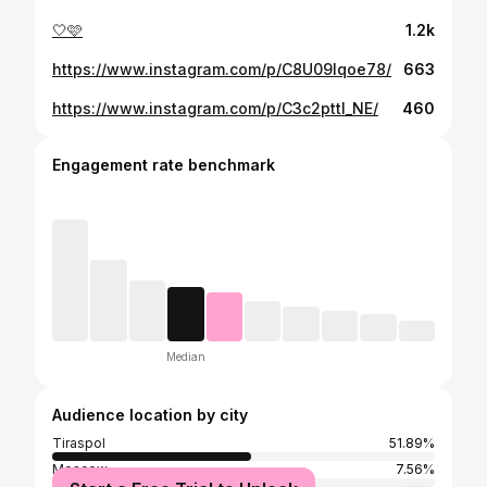
🤍🩷
1.2k
https://www.instagram.com/p/C8U09lqoe78/
663
https://www.instagram.com/p/C3c2pttI_NE/
460
Engagement rate benchmark
Median
Audience location by city
Tiraspol
51.89%
Moscow
7.56%