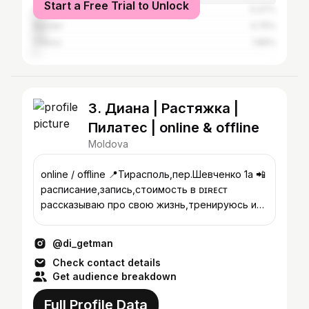
Start a Free Trial to Unlock
Chișinău
5.47%
Bender
4.75%
Odesa
1.86%
3. Диана | Растяжка |
Пилатес | online & offline
Moldova
online / offline 📍Тирасполь,пер.Шевченко 1а 📲
расписание,запись,стоимость в ᴅɪʀᴇᴄᴛ ⠀
рассказываю про свою жизнь,тренируюсь и
мотивирую
@di_getman
Check contact details
Get audience breakdown
Full Profile Data