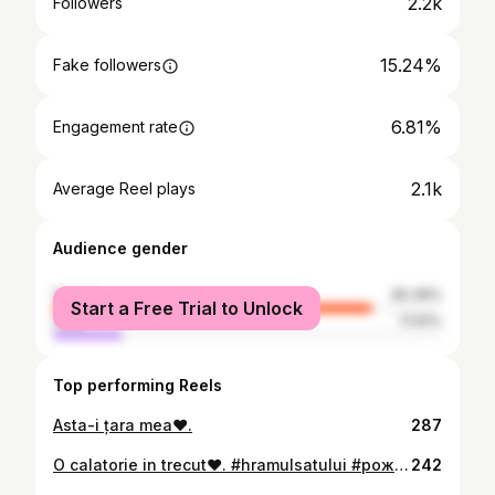
2.2k
Followers
15.24%
Fake followers
6.81%
Engagement rate
2.1k
Average Reel plays
Audience gender
female
82.39%
Start a Free Trial to Unlock
male
17.61%
Top performing Reels
Asta-i țara mea❤️.
287
O calatorie in trecut❤️. #hramulsatului #рождествопресвятойбогородицы
242