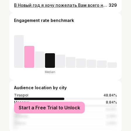
В Новый год я хочу пожелать Вам всего небанального и искреннего. Пусть каждое поздравление попадет прямо в сердце и будет живительным бальзамом. Желаю, чтобы близкие и друзья любили по-настоящему, бескорыстно. Просто за то, что Вы есть. Жизнь одна. Поэтому проживите ее так, как хочется. Поменьше слушайте кого-то. Меньше сожалейте об упущениях. Пусть этот Новый год возродит в Вас желание время от времени дурачиться, если нужно — поплакать, а иногда – пуститься в авантюрную поездку. Ведь самые счастливые люди на свете – дети. Так побудьте же ребенком хоть чуть-чуть. Ну и конечно нельзя обойтись без трех главных ингредиентов жизни — Счастье, Здоровье, Любовь. И при этом чтобы родные и близкие были рядом как можно чаще. Цените их, пока есть они, есть и смысл жизни.
329
Engagement rate benchmark
Median
Audience location by city
Tiraspol
48.84%
Moscow
8.84%
Start a Free Trial to Unlock
Bender
6.43%
Chișinău
3.29%
Odesa
2.33%