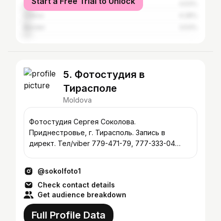
Start a Free Trial to Unlock
Chișinău
4.53%
Odesa
4.28%
Bender
3.53%
5. Фотостудия в
Тирасполе
Moldova
Фотостудия Сергея Соколова.
Приднестровье, г. Тирасполь. Запись в
директ. Тел/viber 779-471-79, 777-333-04
#sokolfoto1
@sokolfoto1
Check contact details
Get audience breakdown
Full Profile Data