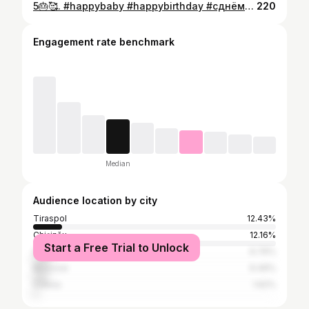
5🎂🥰. #happybaby #happybirthday #сднёмрождения #lamultiani
220
Engagement rate benchmark
Median
Audience location by city
Tiraspol
12.43%
Chișinău
12.16%
Start a Free Trial to Unlock
Saint Petersburg
6.76%
Moscow
6.49%
Odesa
1.62%