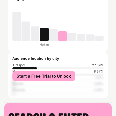
Median
Audience location by city
Tiraspol
27.09%
Moscow
8.37%
Start a Free Trial to Unlock
Odesa
3.15%
Bender
2.66%
Chișinău
2.46%