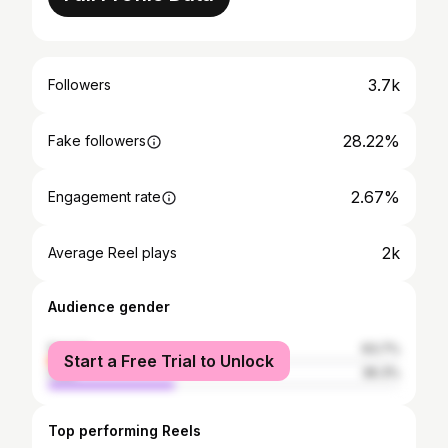
3.7k
Followers
28.22%
Fake followers
2.67%
Engagement rate
2k
Average Reel plays
Audience gender
female
63.7%
Start a Free Trial to Unlock
male
36.3%
Top performing Reels