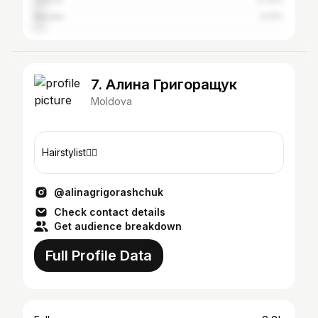
Bender
4.13%
7. Алина Григоращук
Moldova
Hairstylist💇‍♀️
@alinagrigorashchuk
Check contact details
Get audience breakdown
Full Profile Data