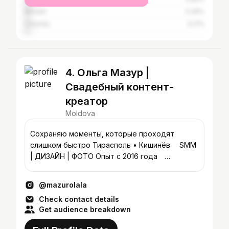
Bender
3.36%
Chișinău
3.21%
4. Ольга Мазур |
Свадебный контент-
креатор
Moldova
Сохраняю моменты, которые проходят
слишком быстро Тирасполь • Кишинёв ⠀ SMM
| ДИЗАЙН | ФОТО Опыт с 2016 года ⠀
Основатель @design.mo.md
@mazurolala
Check contact details
Get audience breakdown