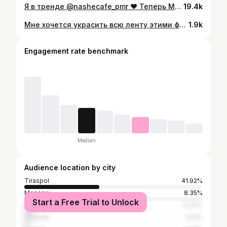
Я в тренде @nashecafe_pmr ❤️ Теперь Мое любимое платье @girl.house.md
19.4k
Мне хочется украсить всю ленту этими фото☺️🙈 Накидайте мне идеи для постов🙏🏻 Что бы вам было интересно от меня услышать? #беременность #33недели
1.9k
Engagement rate benchmark
Median
Audience location by city
Tiraspol
41.92%
Moscow
8.35%
Start a Free Trial to Unlock
Odesa
5.37%
Chișinău
3.21%