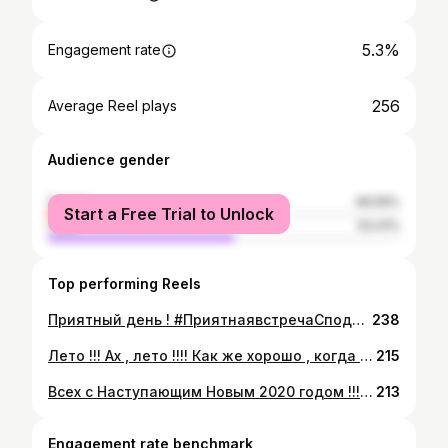
5.3%
Engagement rate
256
Average Reel plays
Audience gender
female
46.59%
Start a Free Trial to Unlock
male
53.41%
Top performing Reels
Приятный день ! #ПриятнаявстречаСподругой 😎👭💃💃🥗🍲🍹🍹💖☀️😘🙋🏼
238
Лето !!! Ах , лето !!!! Как же хорошо , когда тепло , светит солнышко и поют птички !!!! 🏡☀️🌳🌲🌸🕊Всех с пятницей и приятных выходных !!! 💚💛🧡💋💋💋😎👋🏻
215
Всех с Наступающим Новым 2020 годом !!! Пусть этот год будет для Всех Мирным и Счастливым !!! Всем крепкого здоровья , благополучия и процветания во всём !!! Всех люблю , уважаю и обнимаю !!! 😊🌲🎅🏼💝🎁🥂🎶🎉🌟✨💫💋🙋🏼До встречи в Новом 2020 году !!! Удачи Вам !!! 😉🙋🏼
213
Engagement rate benchmark