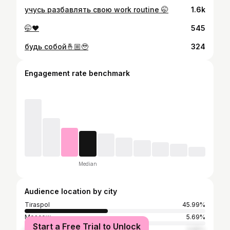
учусь разбавлять свою work routine 🤭
1.6k
🤭❤️
545
будь собой🤞🏼🥹
324
Engagement rate benchmark
Median
Audience location by city
Tiraspol
45.99%
Moscow
5.69%
Start a Free Trial to Unlock
Odesa
3.65%