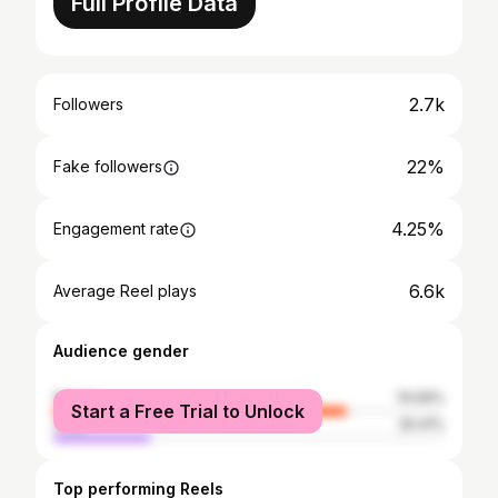
Full Profile Data
2.7k
Followers
22%
Fake followers
4.25%
Engagement rate
6.6k
Average Reel plays
Audience gender
female
74.59%
Start a Free Trial to Unlock
male
25.41%
Top performing Reels