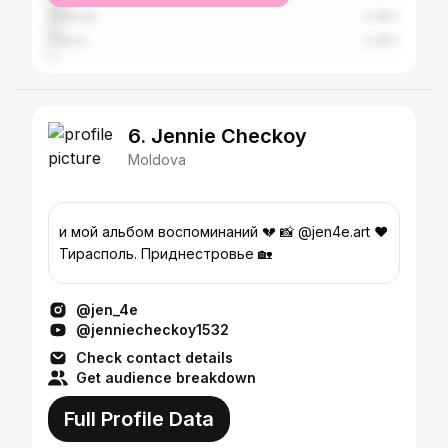
Chișinău
4.35%
Odesa
2.36%
6. Jennie Checkoy
Moldova
и мой альбом воспоминаний 💔 📸 @jen4e.art ❤️
Тирасполь. Приднестровье 🏡
@jen_4e
@jenniecheckoy1532
Check contact details
Get audience breakdown
Full Profile Data