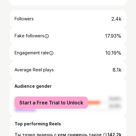
2.4k
Followers
17.93%
Fake followers
10.19%
Engagement rate
8.1k
Average Reel plays
Audience gender
female
79.81%
Start a Free Trial to Unlock
male
20.19%
Top performing Reels
Ты точно знаешь с кем снимешь такое 😏
142.2k