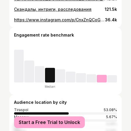
Скандалы, интриги, расследования
121.5k
https://www.instagram.com/p/CnxZnQCoGnz/
36.4k
Engagement rate benchmark
Median
Audience location by city
Tiraspol
53.08%
Moscow
5.67%
Start a Free Trial to Unlock
Chișinău
5.29%
Odesa
4.33%