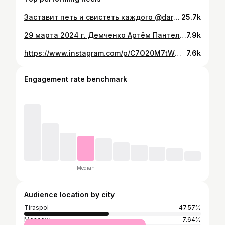
Заставит петь и свистеть каждого @dariya.pamucciu 😂🔥🔥🔥
25.7k
29 марта 2024 г. Демченко Артём Пантелеевич удостоен званием «Народный Артист » Приднестровья #тирасполь #твпмр #бендеры #музыкант
7.9k
https://www.instagram.com/p/C7O20M7tWMO/
7.6k
Engagement rate benchmark
Median
Audience location by city
Tiraspol
47.57%
Moscow
7.64%