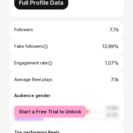
Full Profile Data
7.7k
Followers
13.99%
Fake followers
1.07%
Engagement rate
7.1k
Average Reel plays
Audience gender
female
72.28%
Start a Free Trial to Unlock
male
27.72%
Top performing Reels