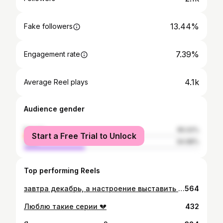
13.44%
Fake followers
7.39%
Engagement rate
4.1k
Average Reel plays
Audience gender
female
65.02%
Start a Free Trial to Unlock
male
34.98%
Top performing Reels
завтра декабрь, а настроение выставить фото с августа
564
Люблю такие серии 💔
432