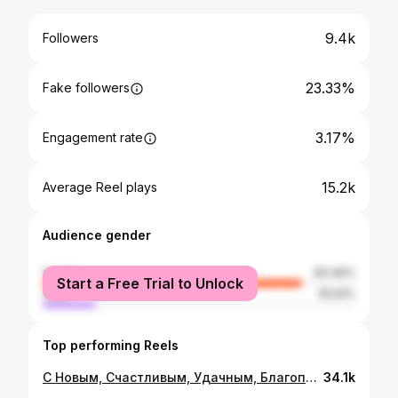
9.4k
Followers
23.33%
Fake followers
3.17%
Engagement rate
15.2k
Average Reel plays
Audience gender
female
83.46%
Start a Free Trial to Unlock
male
16.54%
Top performing Reels
С Новым, Счастливым, Удачным, Благополучным, Мирным, Любимым и Влюблённым, Щедрым, Здоровым 2023 годом❤️🎄🎁🍀✨💎🎉 Всем - Счастливых Праздников🥂
34.1k