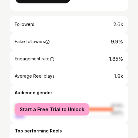
2.6k
Followers
9.9%
Fake followers
1.85%
Engagement rate
1.9k
Average Reel plays
Audience gender
female
91.13%
Start a Free Trial to Unlock
male
8.87%
Top performing Reels