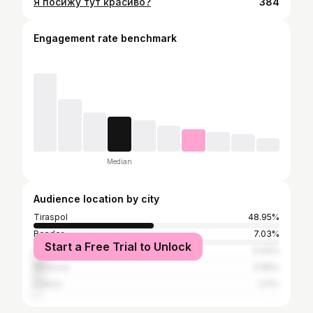
Я посижу тут красиво?
384
Engagement rate benchmark
Median
Audience location by city
Tiraspol
48.95%
Bender
7.03%
Start a Free Trial to Unlock
Chișinău
6.09%
Moscow
3.98%
Odesa
2.11%