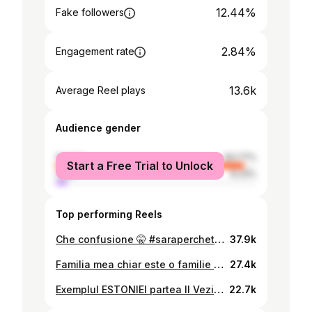
12.44%
Fake followers
2.84%
Engagement rate
13.6k
Average Reel plays
Audience gender
female
93.77%
Start a Free Trial to Unlock
male
6.23%
Top performing Reels
Che confusione 🤫 #saraperchetiamo #italy #friends
37.9k
Familia mea chiar este o familie europeană. Părintii mei au cetățenie portugheză iar tata a făcut parte din primul val de moldoveni nevoiți să plece. Cum a ajuns în Lisabona, poi face ușor un film bun. Cu trecut de râu îmbrăcat, pe frig, dormit într-un hambar prin Germania, fără viză, telefon mobil și fără să știe vreo limbă străină. Astăzi pare atât de ciudat, dar acum 10-15 ani, să obții o viză schengen, era o poveste și mai dificilă decât a tatălui meu fugar 🫣 cu 3 mii de euro existau șanse să treci ilegal, la ambasada nu costa prea multe dar șansele erau foarte mici. Era un lux pe care mi-l amintesc foarte bine. Pentru că am avut așa o viză pentru Portugalia, unde urma să ajung la părinți să își vadă prima lor nepoată. Am avut noroc că suntem jurnaliști. Dar oricum a fost oarecum cu implicarea de “cumoscuți”. 10 ani parcă nu este un termen prea mare dar noi deja ne-am obișnuit atât de mult să avem această libertate de a pleca oriunde în Europa că parcă nici nu mai prețuim acest “privilegiu”. Pentru mine de fiecare dată este o mirare că pot trece vama civilizat, zâmbind vameșului, ca un om civilizat, fără să dorm udă noaptea pe un deal într-un sarai părăsit fără măcar să știu în ce țară mă aflu. #familiamea #familiaeuropeană
27.4k
Exemplul ESTONIEI partea II Vezi in reels, partea I
22.7k