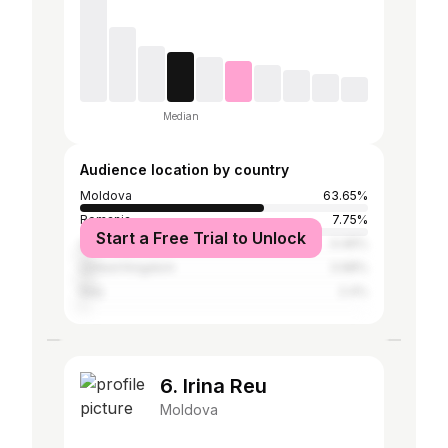
Median
Audience location by country
Moldova
63.65%
Romania
7.75%
Start a Free Trial to Unlock
United States
4.46%
United Kingdom
3.98%
Italy
2.4%
6. Irina Reu
Moldova