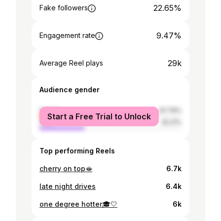
22.65%
Fake followers
9.47%
Engagement rate
29k
Average Reel plays
Audience gender
female
67.79%
Start a Free Trial to Unlock
male
32.21%
Top performing Reels
cherry on top🫦
6.7k
late night drives
6.4k
one degree hotter🎓🤍
6k