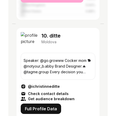
United Kingdom
5.64%
United States
4.88%
10. ditte
Moldova
Speaker: @go.growww Cocker mom 🐕
@notyour_b.abby Brand Designer:🔥
@tagme.group Every decision you
made in your whole life brought you
here. Circle.
@ichristinneditte
Check contact details
Get audience breakdown
Full Profile Data