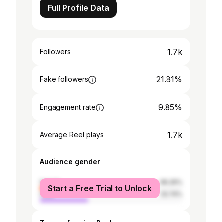
Full Profile Data
1.7k
Followers
21.81%
Fake followers
9.85%
Engagement rate
1.7k
Average Reel plays
Audience gender
female
66.26%
Start a Free Trial to Unlock
male
33.74%