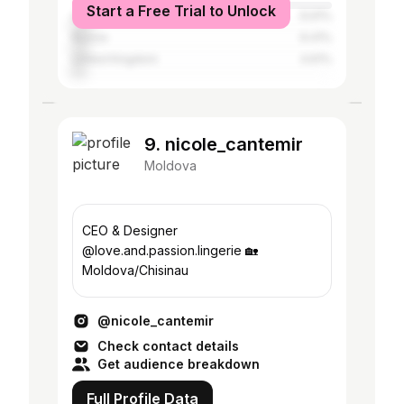
Start a Free Trial to Unlock
Ukraine
6.91%
Russia
6.41%
United Kingdom
4.61%
9. nicole_cantemir
Moldova
CEO & Designer
@love.and.passion.lingerie 🏡
Moldova/Chisinau
@nicole_cantemir
Check contact details
Get audience breakdown
Full Profile Data