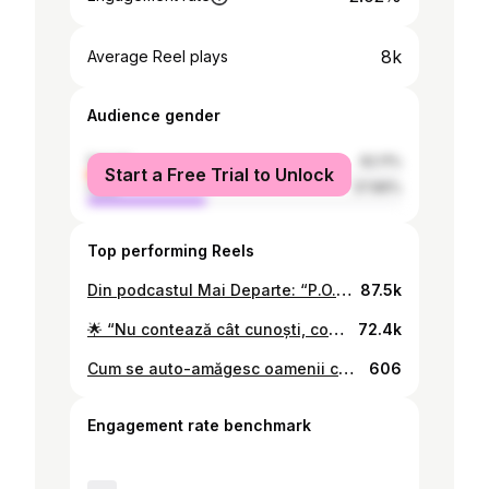
8k
Average Reel plays
Audience gender
female
62.11%
Start a Free Trial to Unlock
male
37.89%
Top performing Reels
Din podcastul Mai Departe: “P.O.H.U.I de @carlasdreams e cel mai reprezentativ cântec pentru un imn al Moldovei în ultimii zece ani. Asta e adevărat, asta e despre noi” #ashadetare #imnul #moldova
87.5k
🌟 “Nu contează cât cunoști, contează cât faci!” 💥 🔥🎙️ Descoperă podcastul “Mai Departe” cu Alina Andriuță, expertă în business, antreprenoriat și formare! Discutăm despre minte, bani și cum să-i folosim corect, investiții, schimbări de carieră, popularitate online și multe altele! 🤖 Află cum ne influențează mediul în care trăim. Descoperă secretele pentru a valorifica zona ta de geniu și cum să anticipăm schimbările din era tehnologică. 💰 Discutăm importanța educației financiare și cum să gestionăm banii corect, plus sfaturi despre investiții imobiliare. 📚 Abordăm subiectul coachilor informaționali și etica din spatele acestei activități, precum și experiența Alinei ca business influencer 🚀 #MaiDeparte #RockitMoldova
72.4k
Cum se auto-amăgesc oamenii care au obținut popularitate? Cine ajunge pe scenă, și în general, încotro? Podcastul Mai Departe cu Anatol Durbală. SHAREIT! #podcast #maideparte #discutie #ashadetare
606
Engagement rate benchmark