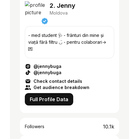
2. Jenny
Moldova
- med student 🩺 - frânturi din mine și
viață fără filtru ◡̈ - pentru colaborari->
💌
@jennybuga
@jennybuga
Check contact details
Get audience breakdown
Full Profile Data
10.1k
Followers