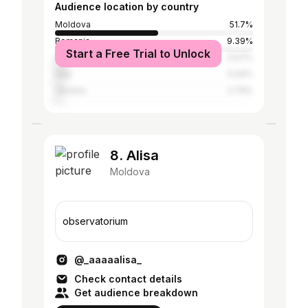
Audience location by country
Moldova
51.7%
Romania
9.39%
Start a Free Trial to Unlock
United States
5.57%
Italy
4.44%
Ukraine
2.79%
8. Alisa
Moldova
observatorium
@_aaaaalisa_
Check contact details
Get audience breakdown