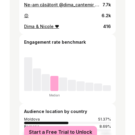
Ne-am căsătorit @dima_cantemir 🥰 și am făcut schimbul de inele având în spate un apus superb 💝 Am optat pentru ca acest moment să fie mai special , și ne-a reușit la maxim…o să avem amintire poze cu emoții neprivite de multi ochi , sincere și cu lacrimi de fericire 😇 @dimazaharia
7.7k
😍
6.2k
Dima & Nicole ❤️
416
Engagement rate benchmark
Median
Audience location by country
Moldova
51.37%
Romania
8.69%
Start a Free Trial to Unlock
Italy
7.01%