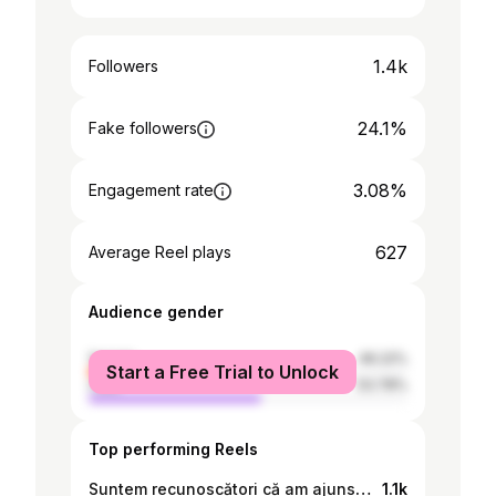
1.4k
Followers
24.1%
Fake followers
3.08%
Engagement rate
627
Average Reel plays
Audience gender
female
46.22%
Start a Free Trial to Unlock
male
53.78%
Top performing Reels
Suntem recunoscători că am ajuns aici—împreună. Drumul nu a fost ușor, dar pas cu pas am reușit să adunăm moldovenii din toate colțurile într-un singur loc. Această călătorie nu este doar despre o art instalație, ci despre oamenii pe care i-am întâlnit și pe care acum avem bucuria să-i numim prieteni ❤️🇲🇩🔥
1.1k