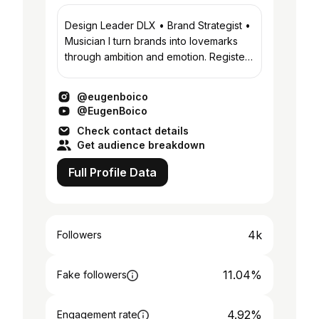
Design Leader DLX • Brand Strategist •
Musician I turn brands into lovemarks
through ambition and emotion. Register
for LOVEMARK 2025 conference ↴
@eugenboico
@EugenBoico
Check contact details
Get audience breakdown
Full Profile Data
4k
Followers
11.04%
Fake followers
4.92%
Engagement rate