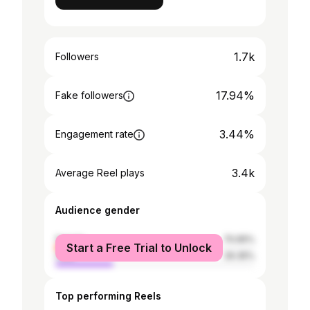
1.7k
Followers
17.94%
Fake followers
3.44%
Engagement rate
3.4k
Average Reel plays
Audience gender
female
70.65%
Start a Free Trial to Unlock
male
29.35%
Top performing Reels