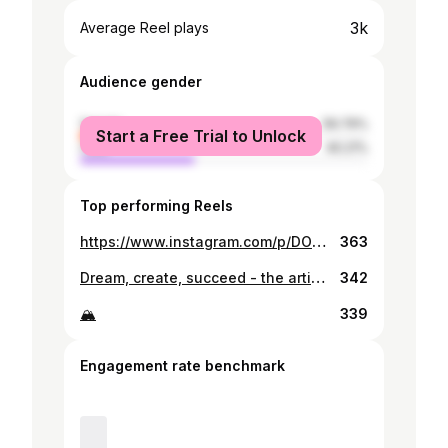
3k
Average Reel plays
Audience gender
female
59.79%
Start a Free Trial to Unlock
male
40.21%
Top performing Reels
https://www.instagram.com/p/DOaoA4siGow/
363
Dream, create, succeed - the artist’s journey to greatness.
342
🏔️
339
Engagement rate benchmark