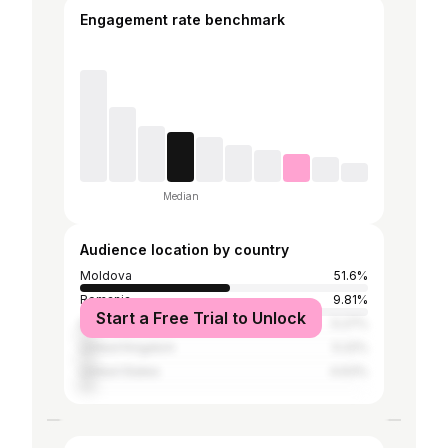
Engagement rate benchmark
Median
Audience location by country
Moldova
51.6%
Romania
9.81%
Start a Free Trial to Unlock
Italy
5.27%
United Kingdom
5.22%
United States
4.63%