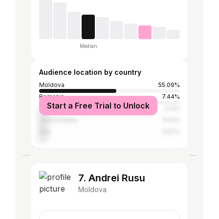
Median
Audience location by country
Moldova
55.09%
Romania
7.44%
Start a Free Trial to Unlock
United Kingdom
6.4%
United States
6.14%
Italy
4.57%
7. Andrei Rusu
Moldova