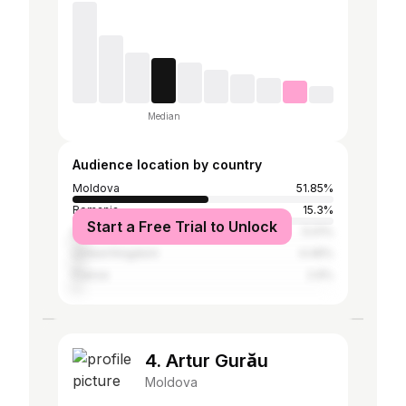
Median
Audience location by country
Moldova
51.85%
Romania
15.3%
Start a Free Trial to Unlock
Italy
5.01%
United Kingdom
4.49%
France
2.9%
4. Artur Gurău
Moldova