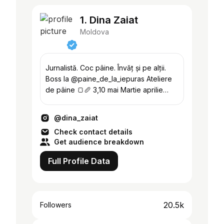
1. Dina Zaiat
Moldova
Jurnalistă. Coc pâine. Învăț și pe alții.
Boss la @paine_de_la_iepuras Ateliere
de pâine 🍞🥖 3,10 mai Martie aprilie
SOLD OUT
@dina_zaiat
Check contact details
Get audience breakdown
Full Profile Data
20.5k
Followers