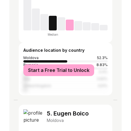
Median
Audience location by country
Moldova
52.3%
Romania
8.83%
Start a Free Trial to Unlock
United States
5.4%
Italy
3.62%
United Kingdom
3.51%
5. Eugen Boico
Moldova