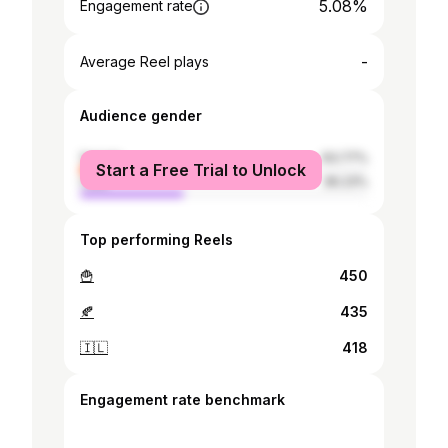
5.08%
Engagement rate
-
Average Reel plays
Audience gender
female
63.77%
Start a Free Trial to Unlock
male
36.23%
Top performing Reels
🍟
450
🍂
435
🇮🇱
418
Engagement rate benchmark