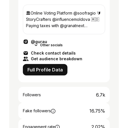
🏛️Online Voting Platform @soofragio 🔰
StoryCrafters @influencemoldova 🇲🇩
Paying taxes with @granatnext
🔸Community impact @ramimpact
@gurau
Other socials
Check contact details
Get audience breakdown
Full Profile Data
6.7k
Followers
16.75%
Fake followers
2.02%
Engagement rate