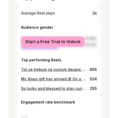
3k
Average Reel plays
Audience gender
female
50.68%
Start a Free Trial to Unlock
male
49.32%
Top performing Reels
Tot ce trebuie să cunoști despre artiștii #electricspring din acest an. Exact ca mărțișorul nostru e combinație unică între 🔴 intens și ⚪️ meditativ. Biletele le găsești pe spring.md
405
My Xmas gift has arrived 🎁 On a side note, gotta love the university that has merch for dads 💜 #northwestern #wildcats
324
So lucky and blessed to stay curious and keep exploring ideas alongside my team and every restless soul from our tiny #CreativeMoldova This is just the beginning 💙💛❤️
255
Engagement rate benchmark