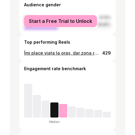
Audience gender
female
61.15%
Start a Free Trial to Unlock
male
38.85%
Top performing Reels
Îmi place viața la oraș, dar zona rurală este mai autentică, mai adevărată. Aici totul pare să încetinească, culorile sunt mai vii, aerul este mai curat. Sunt plin de seninătate mergând prin câmpuri și ascultând păsările cântând. Peisajul rural este locul în care timpul pare să se oprească, unde mă pot regăsi și mă pot reconecta cu natura. Și tu, preferi orașul sau mediul rural? #sentimente #latara Photo by @rusu_andrew #descoperamoldova #vscomoldova #architecture #building #architexture #city #buildings #moldovamea #art #architecturelovers #abstract #lines #instagood #beautiful #archilovers #architectureporn #archidaily #composition #geometry #perspective #geometric #pattern #buildingporn #arquitectura #architettura #visitmoldova
429
Engagement rate benchmark
Median