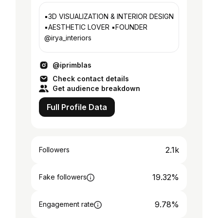
▪️3D VISUALIZATION & INTERIOR DESIGN
▪️AESTHETIC LOVER ▪️FOUNDER
@irya_interiors
@iprimblas
Check contact details
Get audience breakdown
Full Profile Data
2.1k
Followers
19.32%
Fake followers
9.78%
Engagement rate