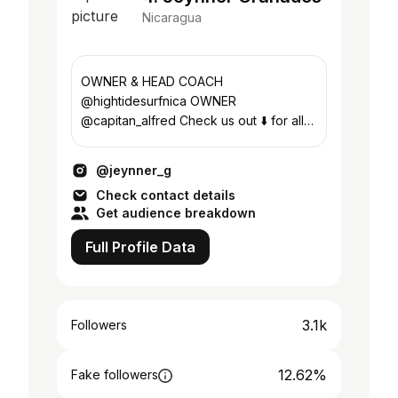
Nicaragua
OWNER & HEAD COACH
@hightidesurfnica OWNER
@capitan_alfred Check us out ⬇️ for all
your fishing & surfing needs!
@jeynner_g
Check contact details
Get audience breakdown
Full Profile Data
3.1k
Followers
12.62%
Fake followers