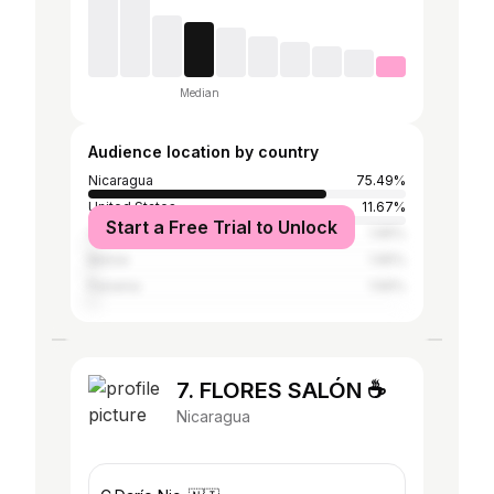
Median
Audience location by country
Nicaragua
75.49%
United States
11.67%
Start a Free Trial to Unlock
Cayman Islands
1.95%
Belize
1.95%
Panama
1.56%
7. FLORES SALÓN ☕️
Nicaragua