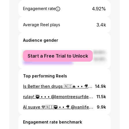
4.92%
Engagement rate
3.4k
Average Reel plays
Audience gender
female
39.84%
Start a Free Trial to Unlock
male
60.16%
Top performing Reels
Is Better then drugs 🇳🇮🔥 • • 🎥 @jersson_barboza_photos • • #nicaragua #surfing #paradise #memories #surf #surfline #waves #swell #beach #barrel
14.9k
rulay! 🥷 • • • @lemontreesurfdesign 🎥 @photographernica 🎥 @nicatime • #surf #nicaragua #surfing #waves #swell #beachlife
11.5k
Al suave 💙🇳🇮🥷 • • 🎥 @vanlife_productions 🙏 • • @lemontreesurfdesign #nicaragua #surf #playacolorado #sanjuandelsur #waves #swell #surfline @badbunnypr #unveranosinti #
9.9k
Engagement rate benchmark