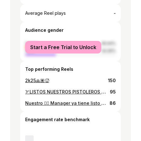
-
Average Reel plays
Audience gender
female
65.94%
Start a Free Trial to Unlock
male
34.06%
Top performing Reels
2k25🙏🏽🥵
150
🏹LISTOS NUESTROS PISTOLEROS ⚾️ Se definió la rotación de abridores de La Tribu para afrontar al Conjunto Norteño de Estelí. Santos Jarquín es el líder del staff de lanzadores y encargado de subir a la colina en el primer desafío este viernes a las 6 PM y buscar su segunda victoria del Campeonato.🏟️ Sergio Umaña abrirá el sábado el segundo duelo y tras un arranque espectacular saldrá a sortear la ofensiva contraria para adjudicarse su 4ta victoria. Para el domingo, el tercer abridor es Ranwell Smith quien tuvo un salida espectacular en su debut con la tribu. Mientras que en el juego de fondo estará a cargo del diestro Jared Albir quien al igual que Jarquín busca su segunda victoria. 💙 ¡Viva El Bóer Jodido! ❤️
95
Nuestro 🤵‍♂️ Manager ya tiene listo a los abridores para enfrentar a los Cañoneros de Madriz. Santos Jarquín estará en busca de su segunda victoria este sábado a partir de las 10:00 AM, nuestro líder de staff lanza para 2.19 de efectividad en 16 episodios, recetando 19 ponches. Sergio Umaña abrirá el segundo juego de la seríe, y buscará su cuarta victoria, tiene 2,53 de efectividad. Por su lado Smith está a cargo del tercer encuentro, quién ha demostrado bastante carácter y ha sacado la garra Boerista, en sus últimas dos salidas, él buscará su segunda victoria del campeonato. Y en el juego de fondo, el zurdo Kelvin Soza tratará de limitar la ofensiva contraria para apoyar a la Tribu en está serie, Soza ha demostrado una evolución positiva en este campeonato, posee una efectividad de 1.70, permite 3 carreras en 12.1 innings lanzados. #VivaElBoerJodido #Pomares2025
86
Engagement rate benchmark