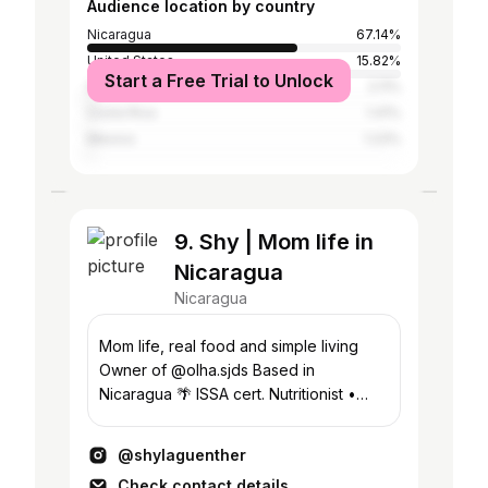
Audience location by country
Nicaragua
67.14%
United States
15.82%
Start a Free Trial to Unlock
Spain
2.11%
Costa Rica
1.41%
Mexico
1.23%
9. Shy | Mom life in
Nicaragua
Nicaragua
Mom life, real food and simple living
Owner of @olha.sjds Based in
Nicaragua 🌴 ISSA cert. Nutritionist •
Pilates Instructor
@shylaguenther
Check contact details