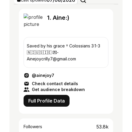
07/08/2026
1. Aine:)
Saved by his grace † Colossians 3:1-3
🇳🇮🇺🇸🇮🇪 💌-
Ainejoycrilly7@gmail.com
@ainejoy7
Check contact details
Get audience breakdown
Full Profile Data
53.8k
Followers