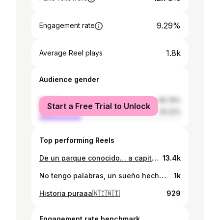
9.29%
Engagement rate
1.8k
Average Reel plays
Audience gender
female
69.78%
Start a Free Trial to Unlock
male
30.22%
Top performing Reels
De un parque conocido… a capitán de la Selección Nicaragüense de Baloncesto🚀 Conocé la historia de Frank Garth y prepárate para verlo en acción en la AmeriCup 2025 🏀🔥 📅 Del 22 al 31 de agosto, la cancha del Polideportivo Alexis Argüello nos espera para apoyar juntos a Nicaragua 🇳🇮 #basketball #americup #nicaragua #rocketboy
13.4k
No tengo palabras, un sueño hecho realidad, honestamente no puedo dejar de pensarlo🥹🥹.. no c cuando volveré a jugar en casa con mi selección pero yo se que este fue mi momento mas feliz 😭.. y solo quiero agradecer a todo mundo mi familia, amigos, mis jefes, mis coach , todos los que apoyan desde afuera y a todo mundo en general ☝🏾🇳🇮 hay mucho trabajo pero por ahora soy feliz❤️🫡🚀 Rocket fucking boy❤️
1k
Historia puraaa🇳🇮🇳🇮
929
Engagement rate benchmark