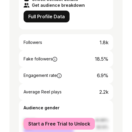
Get audience breakdown
Full Profile Data
1.8k
Followers
18.5%
Fake followers
6.9%
Engagement rate
2.2k
Average Reel plays
Audience gender
female
40.86%
Start a Free Trial to Unlock
male
59.14%