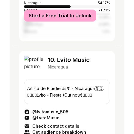
Nicaragua
54.17%
Canada
21.71%
Start a Free Trial to Unlock
United States
9.28%
Costa Rica
4.08%
Mexico
1.3%
10. Lvito Music
Nicaragua
Artista de Bluefields🌴 - Nicaragua🇳🇮.
👇🏾👇🏾Lvito - Fiesta (Out now)👇🏾👇🏾
@lvitomusic_505
@LvitoMusic
Check contact details
Get audience breakdown