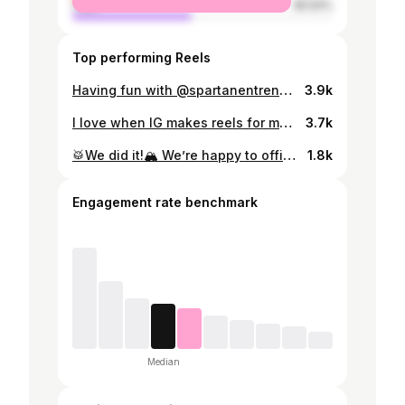
male
45.54%
Top performing Reels
Having fun with @spartanentrenamiento @lucaespinola
3.9k
I love when IG makes reels for me 😍
3.7k
🥁We did it!🏔️ We’re happy to officially announce that our baby will arrive next June! 🐣 We’re over the moon and can’t wait to meet him or her. We’ll find out next month…😉 🥁¡Lo hicimos!🏔️ Estamos felices por anunciar oficialmente que nuestro bebé vendrá en Junio!🐣Estamos locos por conocerle. En enero sabremos si es niño o niña…😉
1.8k
Engagement rate benchmark
Median