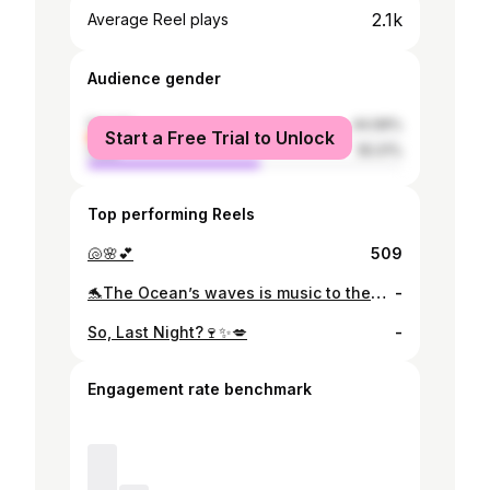
2.1k
Average Reel plays
Audience gender
female
44.99%
Start a Free Trial to Unlock
male
55.01%
Top performing Reels
🐚🌸💕
509
🐬The Ocean’s waves is music to the soul.🌊🐚🪼🤍
-
So, Last Night?🍷✨💋
-
Engagement rate benchmark