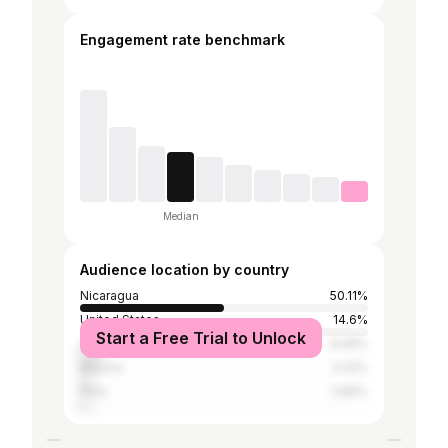
Engagement rate benchmark
Median
Audience location by country
Nicaragua
50.11%
United States
14.6%
Start a Free Trial to Unlock
Costa Rica
6.66%
Mexico
4.22%
Peru
2.86%