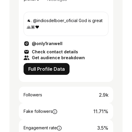
🐐. @indiosdelboer_oficial God is great
🙏🏽❤️
@only1ranwell
Check contact details
Get audience breakdown
Full Profile Data
2.9k
Followers
11.71%
Fake followers
3.5%
Engagement rate