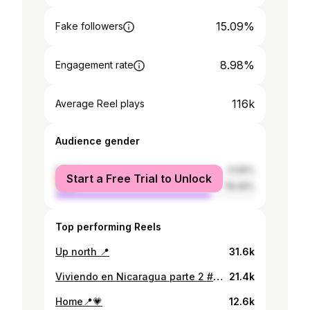
15.09%
Fake followers
8.98%
Engagement rate
116k
Average Reel plays
Audience gender
female
21.55%
Start a Free Trial to Unlock
male
78.45%
Top performing Reels
Up north 📍
31.6k
Viviendo en Nicaragua parte 2 #nicaragua #fyp
21.4k
Home📍💗
12.6k