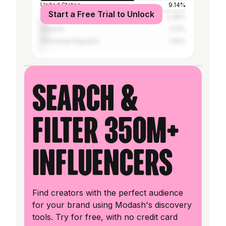
United States
9.14%
Start a Free Trial to Unlock
Costa Rica
5.38%
Panama
5.11%
Dominican Republic
1.61%
Search &
filter 350M+
influencers
Find creators with the perfect audience
for your brand using Modash's discovery
tools. Try for free, with no credit card