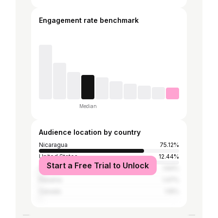
Engagement rate benchmark
Median
Audience location by country
Nicaragua
75.12%
United States
12.44%
Start a Free Trial to Unlock
Costa Rica
1.64%
Panama
1.47%
Canada
1.15%