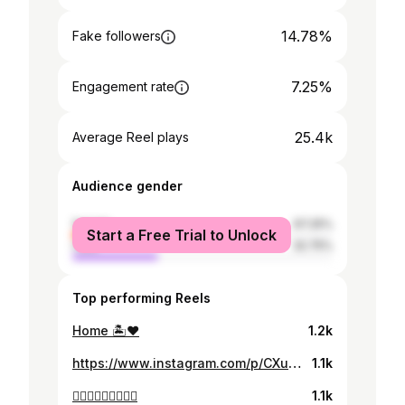
14.78%
Fake followers
7.25%
Engagement rate
25.4k
Average Reel plays
Audience gender
female
67.25%
Start a Free Trial to Unlock
male
32.75%
Top performing Reels
Home 🏝♥️
1.2k
https://www.instagram.com/p/CXuCWxyp0Iv/
1.1k
🤷🏽‍♂️🤷🏽‍♂️🤷🏽‍♂️
1.1k