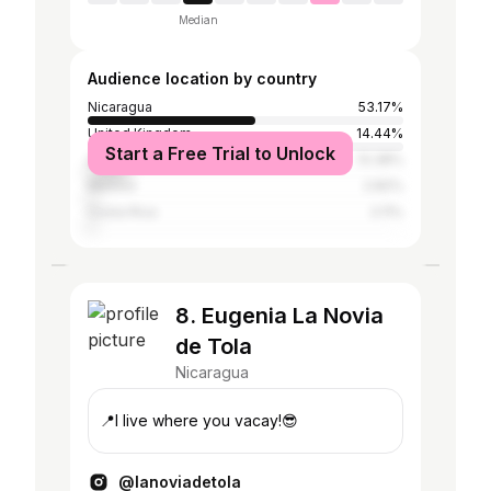
Median
Audience location by country
Nicaragua
53.17%
United Kingdom
14.44%
Start a Free Trial to Unlock
United States
13.38%
Mexico
2.82%
Costa Rica
2.11%
8. Eugenia La Novia
de Tola
Nicaragua
📍I live where you vacay!😎
@lanoviadetola