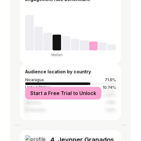
Median
Audience location by country
Nicaragua
71.6%
United States
10.74%
Start a Free Trial to Unlock
Costa Rica
2.86%
Jamaica
2.15%
El Salvador
1.43%
4. Jeynner Granados