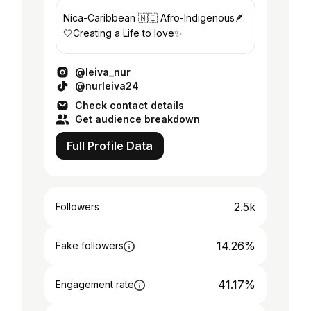
Nica-Caribbean 🇳🇮 Afro-Indigenous🪶
🤍Creating a Life to love✨
@leiva_nur
@nurleiva24
Check contact details
Get audience breakdown
Full Profile Data
2.5k
Followers
14.26%
Fake followers
41.17%
Engagement rate