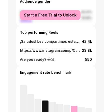
Audience gender
female
83.41%
Start a Free Trial to Unlock
male
16.59%
Top performing Reels
¡Saludos! Les compartimos esta hermosa producción con mucho esfuerzo y dedicación 🔥 “Trend Nicaragua” 🔥 Tuve la oportunidad de trabajar esta hermosa producción Audiovisual con este gran equipo. Con mucho amor para ustedes. Modelo y voz intérprete del poema: @valery.floreoro Maquillaje: @glam.vflores Peinados: @josaryfloo Asistencia: @arauz.obed Música, Video y Edición: @jt_fxlms / @juant.music Ubicación de Estudio: @mannyspictures_ #sheynnispalacios @sheynnispalacios_of #fotografia #video #trendnicaragua #asoka #makeupartist #makeupnicaragua #esteli #ciudaddario #nicaragua #challenge #reels
42.4k
https://www.instagram.com/p/C_TavYkxvYD/
23.8k
Are you ready? 🤠😘
550
Engagement rate benchmark