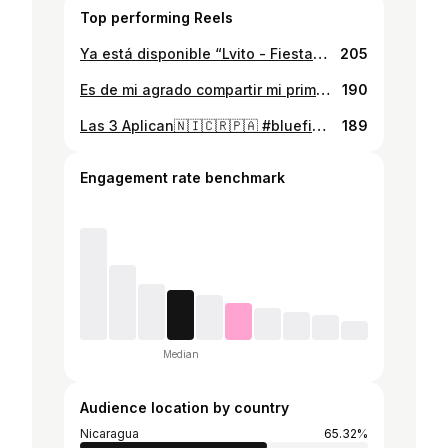
Top performing Reels
Ya está disponible “Lvito - Fiesta” lléguenle 🔥🙂‍↕️🙂‍↕️ #nicaragua🇳🇮 #bluefields #costeño #bluefieldsnicaragua #fiestafiesta
205
Es de mi agrado compartir mi primer EP con ustedes que saldrá hoy a las 6 Pm🤍🤍 le metí tiempo y dedicación a cada plena🤍🤍 espero que la disfruten y comparten 🤍🤍 y gracias a cada persona que fue parte de este proyecto🤍🤍 @darwind24k @king_lovo03 @mrnikeoficial #cuartoblanco #ep #nicaragua🇳🇮 #plenas #costeño
190
Las 3 Aplican🇳🇮🇨🇷🇵🇦 #bluefieldsnicaragua #nicaragua🇳🇮 #costarica🇨🇷 #panamá🇵🇦 #dancehalltyperiddim
189
Engagement rate benchmark
Median
Audience location by country
Nicaragua
65.32%