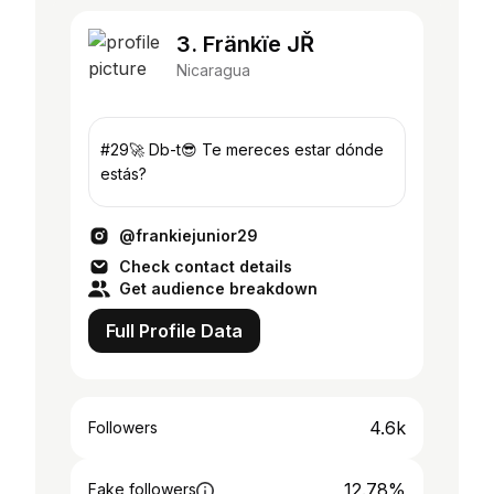
3. Fränkïe JŘ
Nicaragua
#29🚀 Db-t😎 Te mereces estar dónde
estás?
@frankiejunior29
Check contact details
Get audience breakdown
Full Profile Data
4.6k
Followers
12.78%
Fake followers