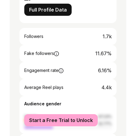
Full Profile Data
1.7k
Followers
11.67%
Fake followers
6.16%
Engagement rate
4.4k
Average Reel plays
Audience gender
female
67.23%
Start a Free Trial to Unlock
male
32.77%