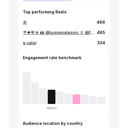
Top performing Reels
🦋
486
🌴🐠💙☀️ 📸 @luismoralesnic 👙 @fachent0
485
q calor
334
Engagement rate benchmark
Median
Audience location by country