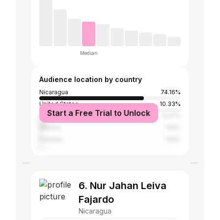
Median
Audience location by country
Nicaragua
74.16%
United States
10.33%
Start a Free Trial to Unlock
Dominican Republic
5.47%
Mexico
1.52%
Panama
1.52%
6. Nur Jahan Leiva
Fajardo
Nicaragua