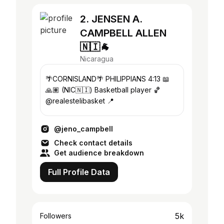
2. JENSEN A.
CAMPBELL ALLEN
🇳🇮🐐
Nicaragua
🌴CORNISLAND🌴 PHILIPPIANS 4:13 📖
🙏🏽 (NIC🇳🇮) Basketball player 🏀
@realestelibasket 📍
@jeno_campbell
Check contact details
Get audience breakdown
Full Profile Data
5k
Followers