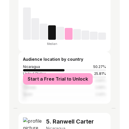
Median
Audience location by country
Nicaragua
50.27%
United States
25.81%
Start a Free Trial to Unlock
Costa Rica
4.84%
Canada
2.69%
Spain
2.42%
5. Ranwell Carter
Nicaragua