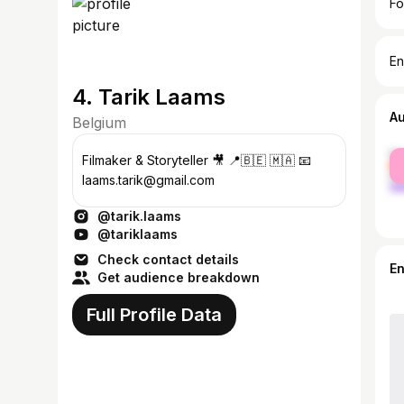
Fo
En
4. Tarik Laams
A
Belgium
fe
Filmaker & Storyteller 🎥 📍🇧🇪 🇲🇦 📧
ma
laams.tarik@gmail.com
@tarik.laams
@tariklaams
Check contact details
E
Get audience breakdown
Full Profile Data