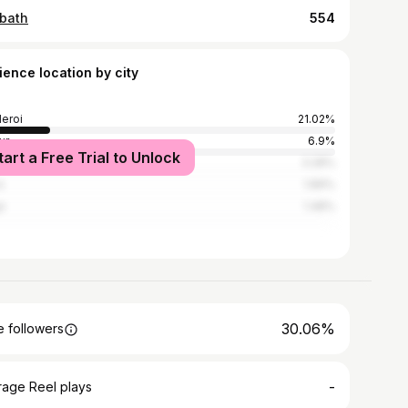
bath
554
ience location by city
leroi
21.02%
ur
6.9%
tart a Free Trial to Unlock
sels
3.28%
s
1.89%
e
1.48%
30.06%
 followers
-
rage Reel plays