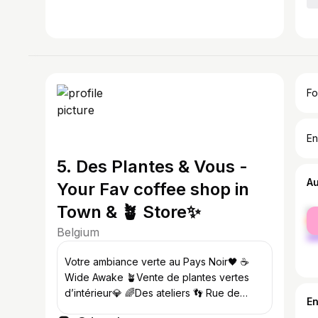
Fo
En
5. Des Plantes & Vous -
A
Your Fav coffee shop in
Town & 🪴 Store✨
fe
ma
Belgium
Votre ambiance verte au Pays Noir🖤 ☕️
Wide Awake 🪴Vente de plantes vertes
d’intérieur💎 🌈Des ateliers 👣 Rue de
E
Montigny 25, 6000 Charleroi ⏱️On Google