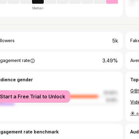
Median
5k
llowers
Fake
3.49%
gagement rate
Ave
udience gender
Top
male
83.82%
Start a Free Trial to Unlock
le
16.18%
ngagement rate benchmark
Aud