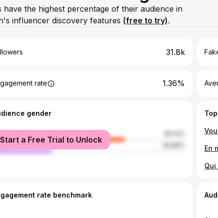
 have the highest percentage of their audience in
's influencer discovery features
(free to try)
.
31.8k
llowers
Fake
1.36%
gagement rate
Ave
udience gender
Top
male
69.14%
Start a Free Trial to Unlock
le
30.86%
ngagement rate benchmark
Aud