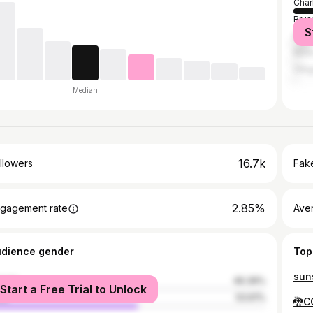
Char
Brus
S
Nam
Mon
Otti
Median
16.7k
llowers
Fake
2.85%
gagement rate
Ave
udience gender
Top
sun
male
46.39%
Start a Free Trial to Unlock
le
53.61%