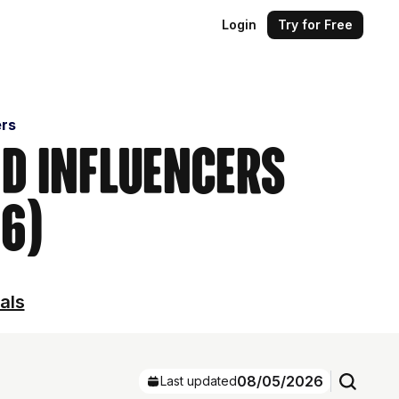
Login
Try for Free
ers
nd Influencers
26)
als
08/05/2026
Last updated