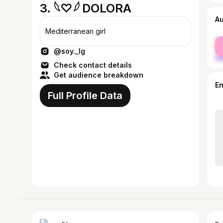
3. 𓆩♡𓆪 DOLORA
A
Mediterranean girl
fe
@soy._lg
ma
Check contact details
Get audience breakdown
E
Full Profile Data