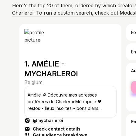
Here's the top 20 of them, ordered by which creators
Charleroi. To run a custom search, check out Modash
Fo
En
1. AMÉLIE -
A
MYCHARLEROI
Belgium
fe
ma
Amélie 🔎 Découvre mes adresses
préférées de Charleroi Métropole 🖤
restos • lieux insolites • bons plans
Créatrice du @charleroibrunch.club 🩷
@mycharleroi
E
Check contact details
Get audience breakdown