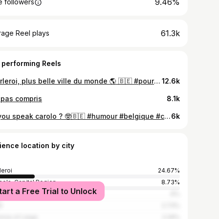
9.46%
 followers
61.3k
rage Reel plays
 performing Reels
Charleroi, plus belle ville du monde 🌎 🇧🇪 #pourtoi #fyp #humour #belgique #charleroi #bruxelles #mons #namur #lalouviere #liege
12.6k
i pas compris
8.1k
Do you speak carolo ? 🤓🇧🇪 #humour #belgique #charleroi #bruxelles #liege #lalouviere #mons
6k
ience location by city
leroi
24.67%
sels-Capital Region
8.73%
tart a Free Trial to Unlock
ur
6%
s
2.73%
ince of Liege
2.29%