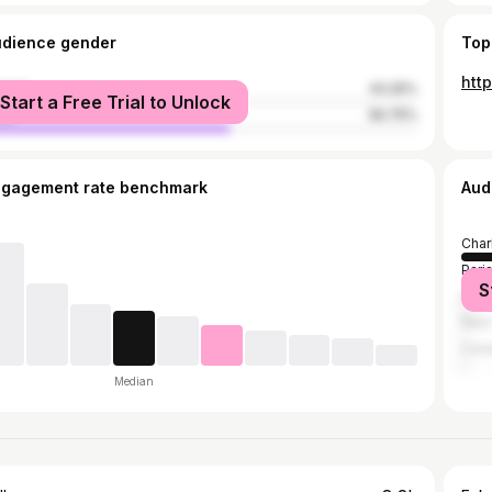
udience gender
Top
htt
male
43.25%
Start a Free Trial to Unlock
le
56.75%
ngagement rate benchmark
Aud
Char
Pari
S
Kour
New 
Cona
Median