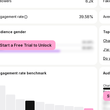
8.2k
llowers
Fake
39.58%
gagement rate
Ave
udience gender
Top
male
34.34%
Start a Free Trial to Unlock
le
65.66%
J’a
ngagement rate benchmark
Aud
Char
Brus
S
Nam
Mon
Prov