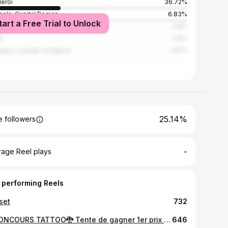
leroi
36.72%
sels-Capital Region
6.83%
tart a Free Trial to Unlock
ur
5.8%
s
2.4%
gnies-Louvain-la-Neuve
1.07%
25.14%
 followers
-
rage Reel plays
 performing Reels
set
732
🐉CONCOURS TATTOO🐉 Tente de gagner 1er prix : 1 tatouage d’une valeur de 250€ 2ème prix : une réduction de 30% sur un tatouage ! Pour participer il suffit de respecter ces conditions ! 1. Liker la publication 2. Être abonné @margot_debauche et @ryusei.ttt 3. Identifie 3 amis dans les commentaires 4. Partage en story et identifie nous ! Tirage dimanche 5/03/2023 à 18:00
646