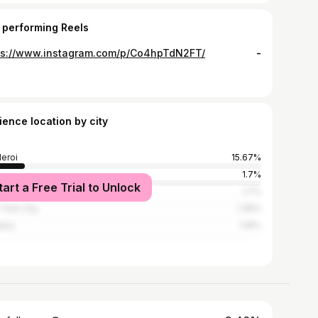
 performing Reels
ps://www.instagram.com/p/Co4hpTdN2FT/
-
ience location by city
leroi
15.67%
s
1.7%
tart a Free Trial to Unlock
ou
1.7%
York City
1.36%
kry
1.19%