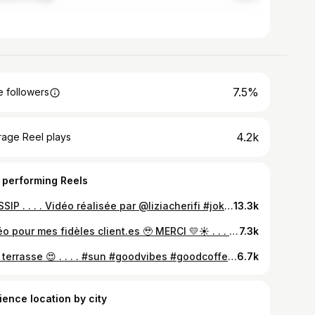
7.5%
 followers
4.2k
rage Reel plays
 performing Reels
G🤓SSIP . . . . Vidéo réalisée par @liziacherifi #joke #humour #gossip #coffeegossip #coffeegossiptime #charleroi
13.3k
Vidéo pour mes fidèles client.es 🥹 MERCI 💛☀️ . . . . #joke #lifeisajoke #favouritecustomer #thankyou #charleroi #humour
7.3k
☀️ = terrasse 😍 . . . . #sun #goodvibes #goodcoffee #specialitycoffee #goodplace #charleroi
6.7k
ience location by city