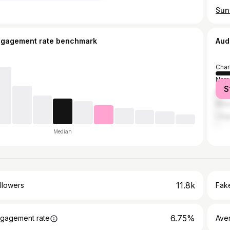
Sun
ngagement rate benchmark
Aud
Char
Nam
S
Brus
Mon
Lièg
Median
11.8k
llowers
Fake
6.75%
gagement rate
Ave