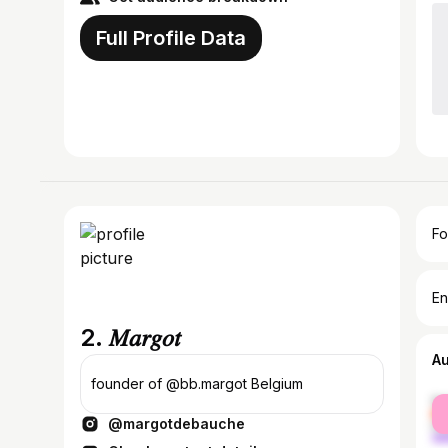
Full Profile Data
Fo
En
2. 𝑀𝑎𝑟𝑔𝑜𝑡
A
founder of @bb.margot Belgium
fe
@margotdebauche
ma