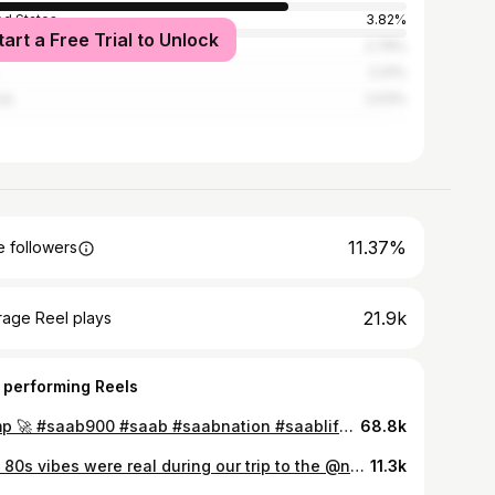
ed States
3.82%
tart a Free Trial to Unlock
n
2.79%
2.41%
ce
2.03%
11.37%
 followers
21.9k
rage Reel plays
 performing Reels
Jump 🚀 #saab900 #saab #saabnation #saablife #saabplanet #saablovers #savetheclassics #oldtimercars
68.8k
The 80s vibes were real during our trip to the @nuerburgring. With @byloosjeff @lars.verstraeten @jasper_raes @tibowielockx @mathiasborrenbergs @hanshuybrecht @drdltd05 @bernardarno @nicolasdavidguy #golfmk1 #jettamk1 #volvo240 #volkswagen #volvo #bmwe34 #golfmk2 #savetheclassics #nurburgring #volvo740
11.3k