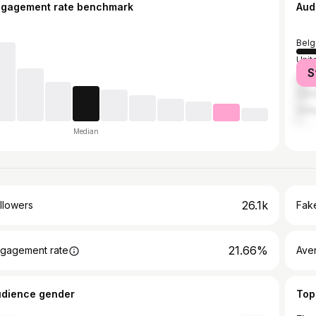
ngagement rate benchmark
Aud
Belg
Unit
S
Spai
Can
Unit
Median
26.1k
llowers
Fake
21.66%
gagement rate
Ave
udience gender
Top