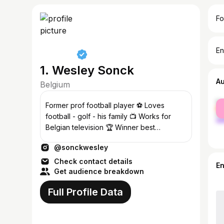
Fo
En
1. Wesley Sonck
A
Belgium
fe
Former prof football player ⚽️ Loves
ma
football - golf - his family 📺 Works for
Belgian television 🏆 Winner best
television format 2020
@sonckwesley
Check contact details
E
Get audience breakdown
Full Profile Data