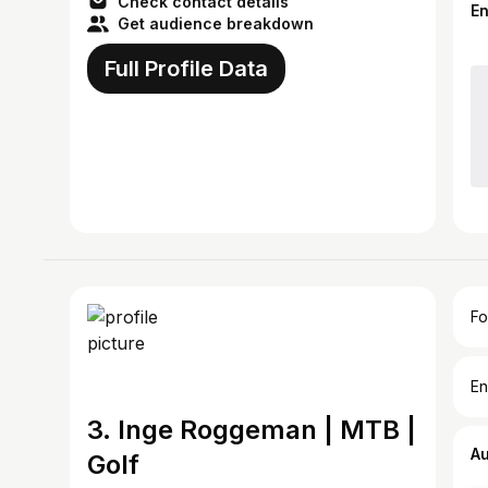
Check contact details
E
Get audience breakdown
Full Profile Data
Fo
En
3. Inge Roggeman | MTB |
A
Golf