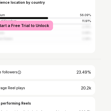
ience location by country
ium
56.09%
ed Kingdom
11.91%
tart a Free Trial to Unlock
n
3.75%
ada
3.08%
ed States
2.28%
23.49%
 followers
20.2k
rage Reel plays
 performing Reels