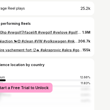
25.2k
rage Reel plays
 performing Reels
#400hp #vwgolf7rfacelift #vwgolf #vwlove #golf7r400 #golflife #vwlife #golf7r #mk7r #car #cars #vagcars #photography #carporn #cat
1.9M
Sa réaction 🐎😍 #clean #VW #volkswagen #mk7 #golfr#gti #golf7 #mk7owners #mk7r #vagmk7 #vagcars #horse #horsepower
206.7k
Ça tire vachement fort 🥵🔥 #akraprovic #akra #golfr #mk75r #dasauto #mk7r #mk8r #gti #popsandbangs #popsandbangs💥💥💥
155k
ience location by country
ium
12.66%
ce
11.83%
tart a Free Trial to Unlock
l
9.66%
h Africa
6.64%
4.47%