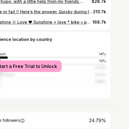
El refugio, with a little help from my friends 🙏🏻 Lesson 1: the culo, Roggie, the culo 🍑 #enduro #enduromtb #mtblife #mtblove #casares
828.7k
Save or fail ⁉️ Here’s the answer. Quicky during lunch break in our backyard yesterday. @rockshox Lyrik approved ✅
213.7k
Sunshine 🌞 Love ❤️ Sunshine + love * bike = perfect day! #iamspecialized #iamspecialized_mtb #fox #foxwomens #foxhead #womenonbikes #enduro #endurogirl
168.7k
ience location by country
ium
14%
n
13%
tart a Free Trial to Unlock
l
9.29%
ed States
6.42%
5.88%
24.79%
 followers