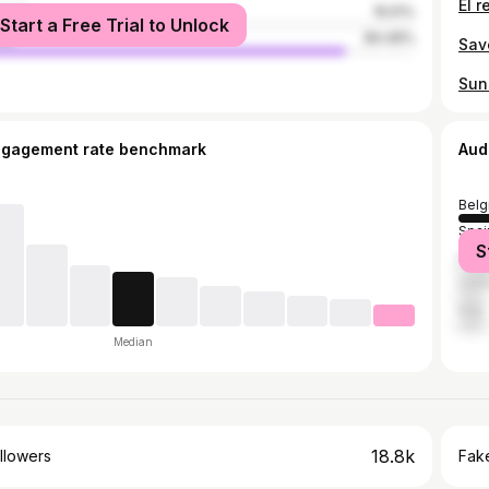
male
15.51%
Start a Free Trial to Unlock
le
84.49%
ngagement rate benchmark
Aud
Belg
Spai
S
Brazi
Unit
Italy
Median
18.8k
llowers
Fake