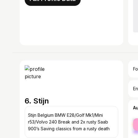
Fo
En
6. Stijn
A
Stijn Belgium BMW E28/Golf Mk1/Mini
fe
r53/Volvo 240 Break and 2x rusty Saab
ma
900’s Saving classics from a rusty death