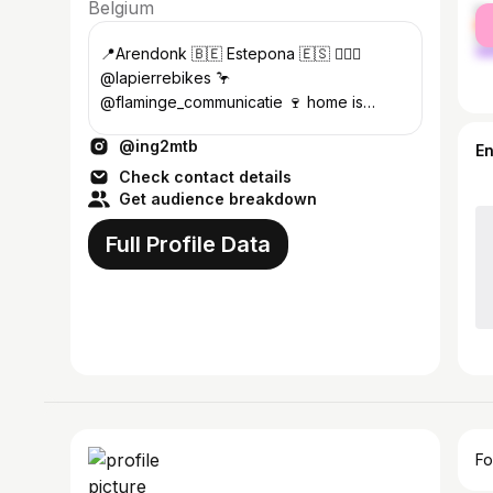
Belgium
fe
ma
📍Arendonk 🇧🇪 Estepona 🇪🇸 🚴🏼‍♀️
@lapierrebikes 🦩
@flaminge_communicatie 🍷 home is
where the wine is
@ing2mtb
E
Check contact details
Get audience breakdown
Full Profile Data
Fo