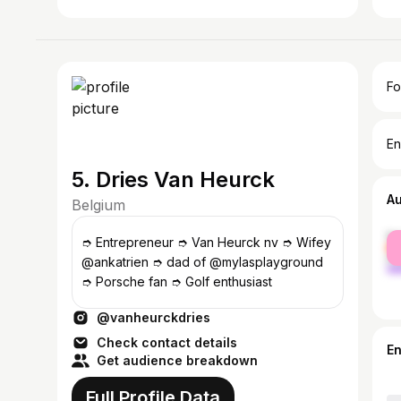
Fo
En
5. Dries Van Heurck
A
Belgium
fe
➮ Entrepreneur ➮ Van Heurck nv ➮ Wifey
ma
@ankatrien ➮ dad of @mylasplayground
➮ Porsche fan ➮ Golf enthusiast
@vanheurckdries
Check contact details
E
Get audience breakdown
Full Profile Data