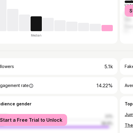
Unit
S
Spai
Italy
Fran
Median
5.1k
llowers
Fake
14.22%
gagement rate
Ave
udience gender
Top
male
3.1%
Start a Free Trial to Unlock
le
96.9%