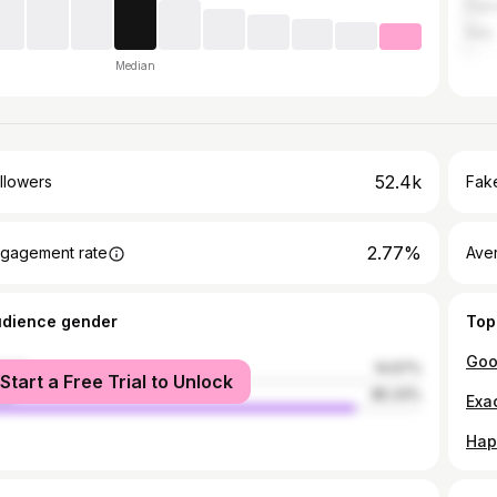
Fran
Italy
Median
52.4k
llowers
Fake
2.77%
gagement rate
Ave
udience gender
Top
male
14.67%
Start a Free Trial to Unlock
le
85.33%