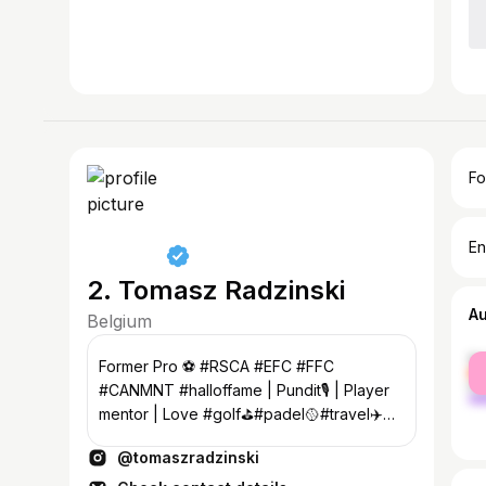
Fo
En
2. Tomasz Radzinski
A
Belgium
fe
Former Pro ⚽️ #RSCA #EFC #FFC
ma
#CANMNT #halloffame | Pundit🎙️ | Player
mentor | Love #golf⛳️#padel🥎#travel✈️🏖
|Family man| 🇵🇱🇨🇦🇧🇪
@tomaszradzinski