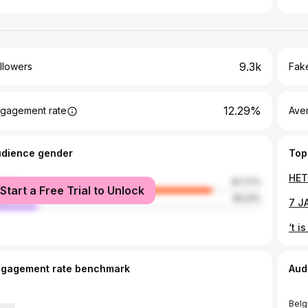
9.3k
llowers
Fake
12.29%
gagement rate
Ave
udience gender
Top
male
81.77%
Start a Free Trial to Unlock
le
18.23%
ngagement rate benchmark
Aud
Belg