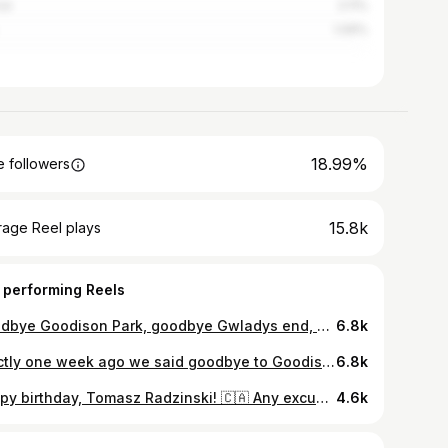
ce
2.11%
1.09%
18.99%
 followers
15.8k
rage Reel plays
 performing Reels
Goodbye Goodison Park, goodbye Gwladys end, goodbye Everton supporters and thanks for everything #goodisonpark #evertonfc #goodbye #bestsupporters #toffees
6.8k
Exactly one week ago we said goodbye to Goodison Park with an unbelievable amount of Everton legends and fantastic fans' support. Here is a small recap.. #goodisonpark #evertonlegends #toffees #endofanera #evertonfc @tim_cahill @waynerooney @6peterreid @degsymount @michaelball3 @j_mangala8 @seamus.coleman.offical
6.8k
Happy birthday, Tomasz Radzinski! 🇨🇦 Any excuse to bring out his brace against Southampton... 💙
4.6k