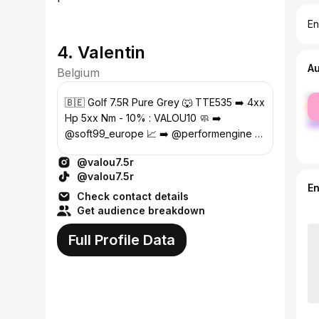
En
4. Valentin
A
Belgium
fe
🇧🇪 Golf 7.5R Pure Grey 🐺 TTE535 ➡️ 4xx
ma
Hp 5xx Nm - 10% : VALOU10 🧼 ➡️
@soft99_europe 📈 ➡️ @performengine 🔧
➡️ @bcsfranzese
@valou7.5r
@valou7.5r
E
Check contact details
Get audience breakdown
Full Profile Data