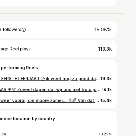
19.08%
 followers
113.3k
rage Reel plays
 performing Reels
HET EERSTE LEERJAAR 🥹 ik weet nog zo goed dat ik mijn pasgeboren baby’tje in m’n armen had en tegen Dries zei: “stel je voor dat dit kleintje naar het eerste leerjaar gaat”. Dat was zo’n ver-van-m’n-bed-show. Dan knip je met je vingers en daar staat ze dan 🫶🏻🥰 onze grote madam, trots en helemaal klaar voor het eerste leerjaar! Dat ga je zo goed doen ❤️ en zoals elk jaar is er een swipe terug in de tijd 😄 dit keer wel in een ander jasje 🏡😬 #terugnaarshool #eersteleerjaar
19.3k
7 JAAR 💗💚 Zoveel dagen dat wij ons met trots jouw mama en papa mogen noemen 🥰 Zeven jaar waarin jij elke dag het zonnetje in huis bent, een glimlach op ons gezicht tovert en ons meeneemt in jouw kleurrijke fantasiewereld en wat is het daar fijn, liefste Myla 🌈🫶🏻 Jouw hartje is zo groot, jouw lach zo aanstekelijk, je woorden raken en je knuffeltjes helen 💗 Je groeit, ontdekt, leert en laat ons elke dag opnieuw versteld staan! Je bent onze grootste spiegel, onze mooiste les, ons meest kostbare geschenk 💚💗💚 Dankjewel dat wij jouw ouders mogen zijn. Wat zijn we trots op jou, lieve poppemie 🥰 GELUKKIGE VERJAARDAG! 🎂🎈
19.1k
‘t is weer voorbij die mooie zomer… 🌞🌈 Van dat kleine meisje met haar veel te grote rugzakje op de eerste dag van de kleuterklas… tot nu, een tweede leerjaar waar ze al vol zelfvertrouwen naar haar vriendinnetjes en klas loopt 🥹 Elk jaar een beetje groter & wijzer! Dat zie je ook zo mooi aan deze foto’s 🥰 Als ik kijk naar de video van haar eerste schooldag ooit en dan nu 😱 Maar tegelijk blijft Myltje altijd ons kleine meisje 💕 Een hele fijne eerste schooldag aan iedereen die vandaag terug naar school gaat! 🫶🏻🩷🌈 #1september
15.4k
ience location by country
ium
73.23%