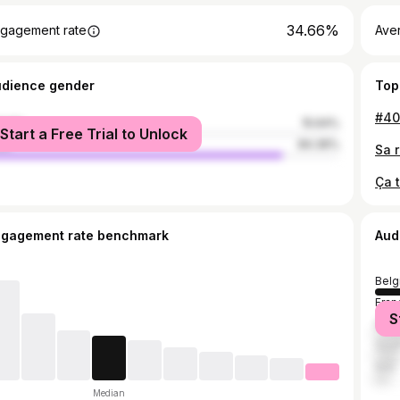
34.66%
gagement rate
Ave
udience gender
Top
male
15.64%
Start a Free Trial to Unlock
le
84.36%
ngagement rate benchmark
Aud
Belg
Fran
S
Brazi
Sout
Italy
Median