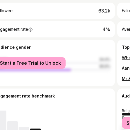
63.2k
llowers
Fake
4%
gagement rate
Ave
udience gender
Top
male
34.4%
Start a Free Trial to Unlock
le
65.6%
ngagement rate benchmark
Aud
Belg
Spai
S
The 