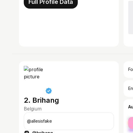
Full Profile Data
Fo
En
2. Brihang
A
Belgium
fe
@allesisfake
ma
@brihang