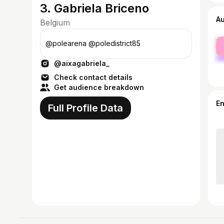
3. Gabriela Briceno
A
Belgium
fe
@polearena @poledistrict85
ma
@aixagabriela_
Check contact details
Get audience breakdown
E
Full Profile Data