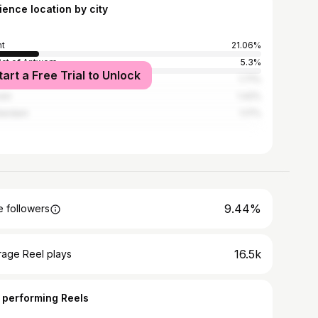
ience location by city
t
21.06%
rict of Antwerp
5.3%
tart a Free Trial to Unlock
sels-Capital Region
1.71%
ven
1.42%
terdam
1.17%
9.44%
 followers
16.5k
rage Reel plays
 performing Reels