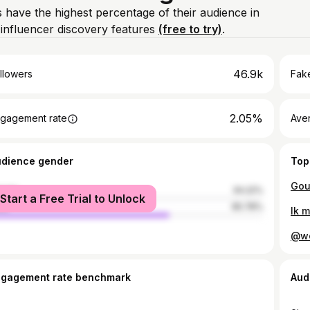
 have the highest percentage of their audience in
influencer discovery features
(free to try)
.
46.9k
llowers
Fake
2.05%
gagement rate
Ave
udience gender
Top
male
34.22%
Start a Free Trial to Unlock
le
65.78%
ngagement rate benchmark
Aud