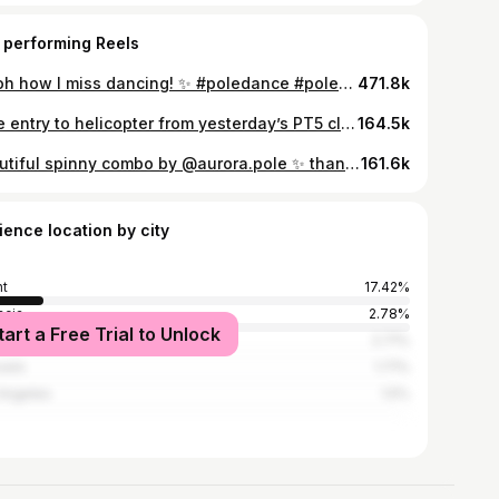
 performing Reels
✨Ooh how I miss dancing! ✨ #poledance #poledancer #polefitness #pole #polesport #poledancing #fitness #dance #polelove #poleart #poledancenation #polefit #poletrick #poledancersofig #flexibility #polelife #dancer #poletricks #poledancersofinstagram #exoticpole #polepassion #sport #poledancelife #poledancers #workout #poleflow training #poletraining #polecombo #poleaddict
471.8k
Cute entry to helicopter from yesterday’s PT5 class 🤩 #invert #poledance #poledancer #gent #ghent #polearena #paaldansen #lanadelrey
164.5k
Beautiful spinny combo by @aurora.pole ✨ thank you for teaching, your classes are lovelyyy ✨💕 Filmed by the best of course @princess.tokio 😘 #spinnypoledance #poledancetricks #poledanceinspiration #poledancelife #poledancersofinstagram #poledancecombo
161.6k
ience location by city
t
17.42%
ncia
2.78%
tart a Free Trial to Unlock
erp
2.71%
sels
1.71%
Angeles
1.5%