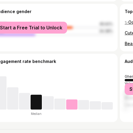
udience gender
Top
male
65.62%
Start a Free Trial to Unlock
le
34.38%
ngagement rate benchmark
Aud
Ghen
Vale
S
Antw
Brus
Los 
Median