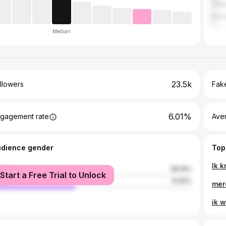
Leu
Brus
Median
23.5k
llowers
Fake
6.01%
gagement rate
Ave
udience gender
Top
male
58.19%
Start a Free Trial to Unlock
le
41.81%
mer