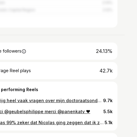
ven
2.14%
sels-Capital Region
2.12%
24.13%
 followers
42.7k
rage Reel plays
 performing Reels
Ik krijg heel vaak vragen over mijn doctoraatsonderzoek - waar ik nu precies onderzoek naar doe en wat de resultaten hiervan zijn. De eindmeet komt in zicht, dus het leek me een mooi moment om enkele inzichten betreffende het topic met jullie te delen. Indien jullie meer informatie willen, verwijs ik heel graag door naar @magditonline - een initiatief opgezet door gedreven collega’s en mezelf. Het schrijven van dit bericht heeft me lang beziggehouden. Ik vind het zelf een heel gevoelig topic en wil allesbehalve het idee wekken dat ik met de vinger wijs naar ouders die ervoor kiezen om hun kind online te delen. Met de hand op het hart - ik deel dit bericht met de beste bedoelingen. Voor de ouders Maar vooral voor de kinderen ❤️
9.7k
ci @geubelsphilippe merci @panenkatv ❤️
5.5k
ik was 99% zeker dat Nicolas ging zeggen dat ik zijn zak mocht opblazen toen ik vroeg om een duo-interview te doen over ons huis, maar here we are 💗 reportage in @flairbelgie door de liefste @laurajanedaisy foto’s door de getalenteerde @ankedsmt
5.1k