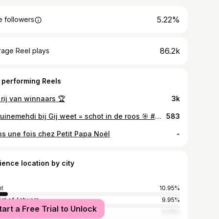
5.22%
 followers
86.2k
rage Reel plays
 performing Reels
rij van winnaars 🏆
3k
@bruinemehdi bij Gij weet = schot in de roos 🎯 #Gijweet, nu op VRT MAX!
583
ns une fois chez Petit Papa Noël
-
ience location by city
t
10.95%
rict of Antwerp
9.95%
tart a Free Trial to Unlock
t
3.74%