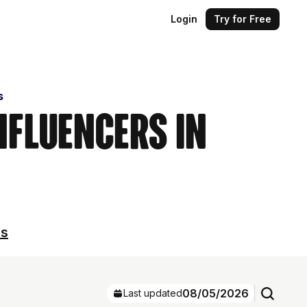
Login
Try for Free
s
nfluencers in
ls
08/05/2026
Last updated