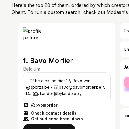
Here's the top 20 of them, ordered by which creators
Ghent. To run a custom search, check out Modash's 
Fo
En
1. Bavo Mortier
A
Belgium
fe
~ “If he dies, he dies” // Bavo van
ma
@sporza.be - 📨 bavo@bavomortier.be //
DJ (📩: Lander@bylando.be /
@bylando.be) // Gastdocent @kuleuven
@bvomortier
Check contact details
E
Get audience breakdown