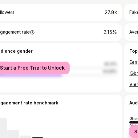
27.8k
llowers
Fake
2.15%
gagement rate
Ave
udience gender
Top
Een 
male
45.31%
Start a Free Trial to Unlock
le
54.69%
Vie
ngagement rate benchmark
Aud
Ghen
Dist
S
Aals