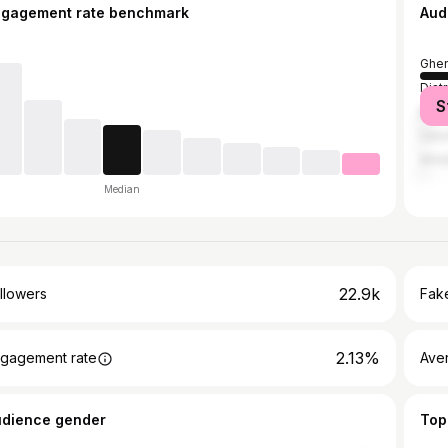
ngagement rate benchmark
Aud
Ghen
Dist
S
Brus
Leu
Ams
Median
22.9k
llowers
Fake
2.13%
gagement rate
Ave
udience gender
Top