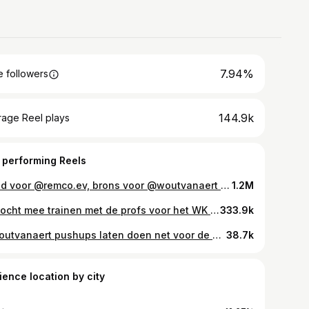
7.94%
 followers
144.9k
rage Reel plays
 performing Reels
Goud voor @remco.ev, brons voor @woutvanaert en zilver voor Eddy z’n stappers. @bvomortier & @bertdebacker volgden de tijdrit van op de eerste rij! #paris2024 #bertenbavo #tijdrijden #remco #wout #evenepoel #vanaert
1.2M
Ik mocht mee trainen met de profs voor het WK Gravel en zag vooral sterretjes! (En nee, het waren niet enkel die van de trui van @jasperstuyven 😅) Dank aan @tiesj om mij mee te pakken! #wkgravel #gravel #wk #wielrennen #fietsen #bike #cycling #leuven #halle #gravelbike #prorider
333.9k
@woutvanaert pushups laten doen net voor de Koninginnenrit van de Tour? Kunnen we 🤪 #tdf2024 #tour #wva #bertenbavo #vivelevelo #vanaert
38.7k
ience location by city