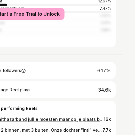
t
12.67%
rict of Antwerp
7.47%
tart a Free Trial to Unlock
sels-Capital Region
2.52%
ven
2.01%
er
1.98%
6.17%
 followers
34.6k
rage Reel plays
 performing Reels
@balthazarband jullie moesten maar op je plaats blijven zitten. Niets gewonnen is half begonnen!
16k
Met 2 binnen, met 3 buiten. Onze dochter “Inti” verlaat de materniteit en ontdekt vanaf nu de wereld! ❤️ @inca.garnica 💪
7.7k