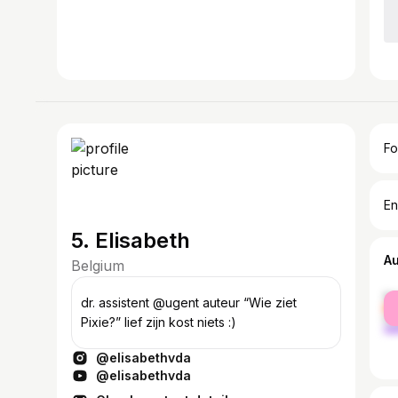
Fo
En
5. Elisabeth
A
Belgium
fe
dr. assistent @ugent auteur “Wie ziet
ma
Pixie?” lief zijn kost niets :)
@elisabethvda
@elisabethvda