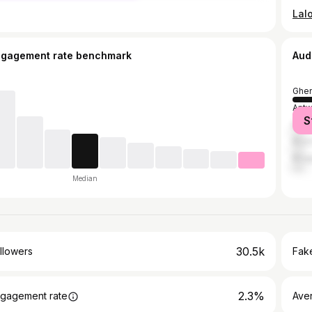
ngagement rate benchmark
Aud
Ghen
Antw
S
Kortr
Brus
Bru
Median
30.5k
llowers
Fake
2.3%
gagement rate
Ave