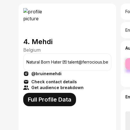
Fo
En
4. Mehdi
A
Belgium
fe
Natural Born Hater 💌 talent@ferrocious.be
ma
@bruinemehdi
Check contact details
Get audience breakdown
E
Full Profile Data