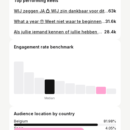
Top performing Reels
WIJ zeggen JA 💍 WIJ zijn dankbaar voor dit mooie avontuur en de nieuwe vriendschappen! WIJ wensen iedereen fijne feestdagen en een gezond en gelukkig 2026!!! Lieve groetjes, Maïté en Ian 🥰 Bailey en de knertjes 😉
63k
What a year 🥹 Weet niet waar te beginnen… wat een rollercoaster aan emoties! Ik heb gelachen, gehuild, nieuwe mensen leren kennen,… maar vooral genoten! Genoten van het mooie avontuur waarin ik de kans kreeg zoveel bij te leren over mezelf en dat is goud waard! ZO DANKBAAR voor de mooie avonturen! ZO DANKBAAR voor de nieuwe vriendschappen! ZO DANKBAAR voor alles in 2025 en helemaal klaar voor 2026! Here wee gooo!!! Dikke kus en een gelukkig en gezond nieuwjaar! 🫶🏼🫶🏼🫶🏼
31.6k
Als jullie iemand kennen of jullie hebben zelf een (huur) appartement. Stuur ons gerust een berichtje of deel deze post! Zie hier de criteria nog eens op een rijtje: -Antwerpen -minstens 100m2 -minstens 2 slaapkamers -ruim terras of een tuintje -waarin Bailey (hondje) is toegestaan Bedankt en wie weet tot snel 😉🙏🏻🏡
28.4k
Engagement rate benchmark
Median
Audience location by country
Belgium
81.98%
Spain
4.05%