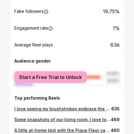
19.75%
Fake followers
1%
Engagement rate
6.5k
Average Reel plays
Audience gender
female
81.65%
Start a Free Trial to Unlock
male
18.35%
Top performing Reels
I love seeing my brushstrokes embrace the flowers. Sophia for @serax_official is hand-shaped and hand-painted. #mariemichielssen #bluesophia #serax #vase #interiorstyling
635
Some snapshots of our living room. I love to mix design objects with everyday pieces. @serax_official is always part of that story, bringing warmth, texture and character into the room. 🤍 #michielsenmarie #homedecor #interiordesign
469
A little at-home test with the Pique Fleur vase I designed for @serax_official, launching later this year! 🌿 Each arrangement gives it a new character, can’t wait for you to see it! 🪴💐
460