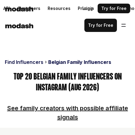
API
Customers
Resources
Pricing
Login
Request a demo
Try for Free
Try for Free
Find Influencers
Belgian Family Influencers
Top 20 Belgian Family Influencers on
Instagram (Aug 2026)
See family creators with possible affiliate
signals