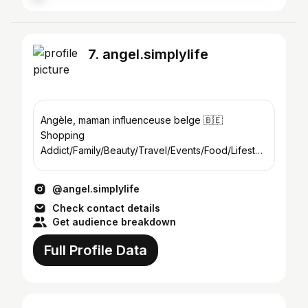
7. angel.simplylife
Angèle, maman influenceuse belge 🇧🇪
Shopping
Addict/Family/Beauty/Travel/Events/Food/Lifestyl
e #belgianinfluencer
maman.veut.tout.savoir@gmail.com
@angel.simplylife
Check contact details
Get audience breakdown
Full Profile Data