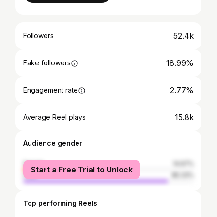
52.4k
Followers
18.99%
Fake followers
2.77%
Engagement rate
15.8k
Average Reel plays
Audience gender
female
14.67%
Start a Free Trial to Unlock
male
85.33%
Top performing Reels