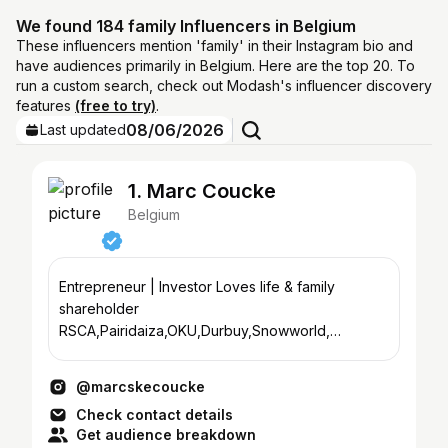
We found 184 family Influencers in Belgium
These influencers mention 'family' in their Instagram bio and
have audiences primarily in Belgium. Here are the top 20. To
run a custom search, check out Modash's influencer discovery
features
(free to try)
.
08/06/2026
Last updated
1. Marc Coucke
Belgium
Entrepreneur | Investor Loves life & family
shareholder
RSCA,Pairidaiza,OKU,Durbuy,Snowworld,
ZouteCoucke, Ekopak, EnergyVision,Versluys,
and more.
@marcskecoucke
Check contact details
Get audience breakdown