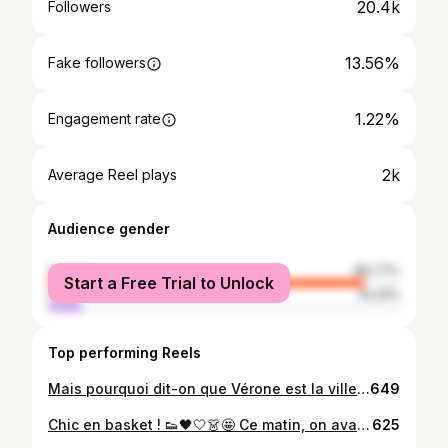
20.4k
Followers
13.56%
Fake followers
1.22%
Engagement rate
2k
Average Reel plays
Audience gender
female
89.77%
Start a Free Trial to Unlock
male
10.23%
Top performing Reels
Mais pourquoi dit-on que Vérone est la ville des amoureux ? 🇮🇹❤️👩‍❤️‍💋‍👨🪉 C’est ici que Shakespeare a choisi de faire vivre (et mourir) Roméo et Juliette. Leur histoire tragique, née de deux familles ennemies, a traversé les siècles pour faire de Vérone le symbole de l’amour absolu… celui qui défie les obstacles, les règles et même le temps. 🕊️ L’histoire de Roméo et Juliette est une fiction et Juliette n’a donc jamais habité à Vérone ! Mais la ville de Vérone s’est approprié cette légende : on y trouve la "maison de Juliette", son célèbre balcon (rajouté bien plus tard pour les touristes), une statue, et même un mur rempli de cadenas d’amour accrochés par des visiteurs du monde entier… 🔐💝 Nous aussi, on a joué le jeu 😊 Grâce à mon époux qui m’a offert un cadenas en forme de cœur gravé avec la date de notre mariage du 07/07/2007 ! Encore merci @mister_steeve pour cette belle attention et ce beau souvenir pour fêter nos 20 ans ensemble au mois d’avril 🎂🥰 Qui y est déjà allé ? Tu savais que ce coin de Juliette n’était que du fake au final ? 😊 Ma jolie robe 👗 🐆 @escapadechaussures Je vous prépare un réel sur cette ville bientôt 😊 #Verone #Verona #VisitItaly #iloveyou #RomeoEtJuliette #VilleDesAmoureux #CityOfLove #Italie #BalconDeJuliette #RomeoAndJuliet#Voyage #travel # #Shakespeare #love #lovers #amoureux #kochamcie #polishgirl
649
Chic en basket ! 👟🖤🤍👗🤩 Ce matin, on avait pourtant un si beau soleil ☀️ en Belgique 🇧🇪 J'ai donc opté pour ce look en blanc et noir @point_carre avec la longue robe 👗 🖤 Mango et ce boléro blanc Morgan de Toi. Et avec la pluie de cet après-midi, j'avais bien fait de choisir ces baskets noires Tamaris @escapadechaussures 👟🌧️☔. Toi aussi tu aimes porter des robes avec des baskets ? 👗👟 #PointCarré #look #ModeFemme #sneakers #chicenbasket #style #Belgique #PolishGirl #FashionAddict #mardi #LookOfTheDay #EscapadeChaussures #publicité
625