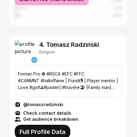
The Netherlands
2.43%
France
2.11%
Italy
1.09%
4. Tomasz Radzinski
Belgium
Former Pro ⚽️ #RSCA #EFC #FFC
#CANMNT #halloffame | Pundit🎙️ | Player mentor |
Love #golf⛳️#padel🥎#travel✈️🏖 |Family man|
🇵🇱🇨🇦🇧🇪
@tomaszradzinski
Check contact details
Get audience breakdown
Full Profile Data