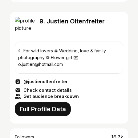
9. Justien Oltenfreiter
☾ For wild lovers ⋒ Wedding, love & family
photography ❁ Flower girl ✉️
o.justien@hotmail.com
@justienoltenfreiter
Check contact details
Get audience breakdown
Full Profile Data
16.7k
Followers