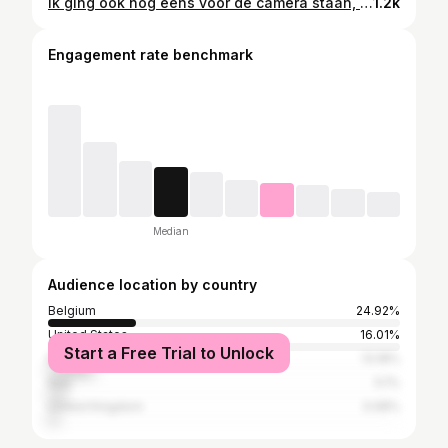
Ik ging ook nog eens voor de camera staan, lekker hoe ik ben ✨ Resting bitchface is back 💛
1.2k
Engagement rate benchmark
Median
Audience location by country
Belgium
24.92%
United States
16.01%
Start a Free Trial to Unlock
Brazil
13.18%
Italy
5.1%
United Kingdom
3.08%