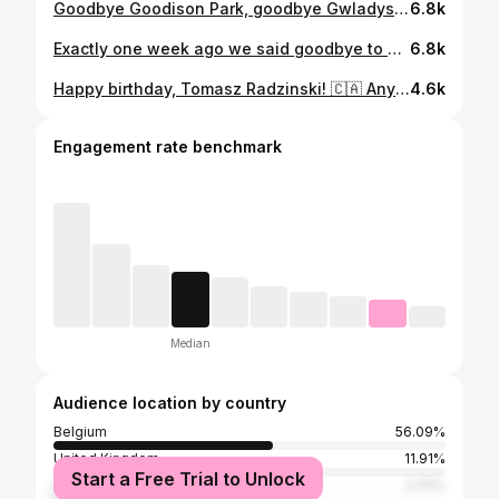
Goodbye Goodison Park, goodbye Gwladys end, goodbye Everton supporters and thanks for everything #goodisonpark #evertonfc #goodbye #bestsupporters #toffees
6.8k
Exactly one week ago we said goodbye to Goodison Park with an unbelievable amount of Everton legends and fantastic fans' support. Here is a small recap.. #goodisonpark #evertonlegends #toffees #endofanera #evertonfc @tim_cahill @waynerooney @6peterreid @degsymount @michaelball3 @j_mangala8 @seamus.coleman.offical
6.8k
Happy birthday, Tomasz Radzinski! 🇨🇦 Any excuse to bring out his brace against Southampton... 💙
4.6k
Engagement rate benchmark
Median
Audience location by country
Belgium
56.09%
United Kingdom
11.91%
Start a Free Trial to Unlock
Spain
3.75%