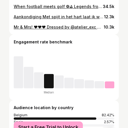
When football meets golf ⚽️⛳️ Legends from the pitch take on the fairway in the Pro-Am! #SoudalOpen #DPWorldTour
34.5k
Aankondiging Met spijt in het hart laat ik weten dat het moment is aangebroken om mijn afscheid bij de KBVB aan te kondigen Het waren 7,5 geweldige jaren waarin ik gedreven werd door passie en respect. De job was verenigbaar met mijn andere voetbalopdrachten en op die manier een haalbare kaart. Aan de 6 geweldige jaren met Roberto Martinez hou ik niets dan positieve herinneringen over. Onder Luke Benstead kwam er een nieuwe wind waardoor ik nu de situatie moet herbekijken. Er werd mij een full time voorstel gedaan, waarvoor ik evenwel verplicht was te bedanken. Een en ander wordt voor mij jammer genoeg minder verenigbaar met andere opdrachtgevers. Er wordt uitgegaan van een nieuwe cyclus voor 2 jaar, mits evaluatie na 1 jaar, wat daarenboven een zekere onzekerheid voor mij inhoudt en minder mogelijkheid voor een lange termijn visie. Alleen al op het vlak van werkregime zou een full time bezigheid bij de KBVB mij geen marge meer geven andere opdrachten te kunnen aanvaarden. Zo werden andere opdrachten als CL of JPL of internationale wedstrijden Europees mij verboden. Ik zou jongens en meisjes moeten trainen “when it’s needed”, sta mij toe dit als vaag te beschouwen... En hoewel verloning nooit mijn primaire drijfveer geweest is, zou op financieel vlak geen aanpassing worden gedaan voor de overstap van deeltijds naar voltijds. Op deze manier wordt het wel heel erg eenrichtingsverkeer en haast onmogelijk gekwalificeerde mensen aan boord te houden. Het wordt tijd dus voor een nieuw hoofdstuk waarbij ik me kandidaat stel voor andere opportuniteiten binnen de voetbalwereld Afsluiten wil ik niet doen zonder een dikke dankjewel aan al de mensen in de federatie die in mij geloofden, dus bij deze! Het was een fijne trip. Wesley
12.3k
Mr & Mrs! ❤️❤️❤️ Dressed by @atelier_exc 📸 @pj_vanstockstraeten en @motyonstudio en @photonewsbelgium @krekelhof_gooik
10.3k
Engagement rate benchmark
Median
Audience location by country
Belgium
82.42%
Spain
2.57%
Start a Free Trial to Unlock