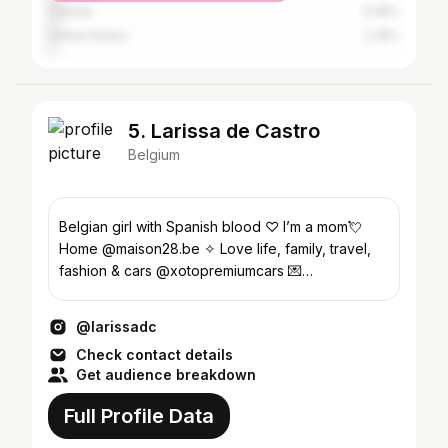
Canada
3.08%
United States
2.28%
5. Larissa de Castro
Belgium
Belgian girl with Spanish blood ♡ I’m a mom💘
Home @maison28.be ✧ Love life, family, travel,
fashion & cars @xotopremiumcars 💌
Larissa@beinfluence.eu
@larissadc
Check contact details
Get audience breakdown
Full Profile Data