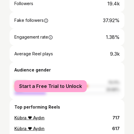
19.4k
Followers
37.92%
Fake followers
1.38%
Engagement rate
9.3k
Average Reel plays
Audience gender
female
70.11%
Start a Free Trial to Unlock
male
29.89%
Top performing Reels
Kübra ❤️ Aydın
717
Kübra ❤️ Aydın
617