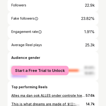
22.9k
Followers
23.82%
Fake followers
1.91%
Engagement rate
25.3k
Average Reel plays
Audience gender
female
81.04%
Start a Free Trial to Unlock
male
18.96%
Top performing Reels
Alles ma dan ook ALLES onder controle hier 🤡😂 mijn schoonzus zei dat het überhaupt al een prestatie is da’k mij wa schmink dus daar ga’k me aan optrekken 🙈 sorry boyke ma de Elf Halo Glow staat u wel ✨fabulous✨🩵 • • #moederschap #eerlijkmoederschap #momlife #mom #motherhood #mama #mamablog #vlaamse #moederen #newborn #mommakeup
57.6k
This is what dreams are made of 🧚🏻✨💅🏼 • • IB: @katiejo_plusourtrio 🩷 • #momof2 #girlsmom #carpicnic #momlife #toddlerlife
14.7k