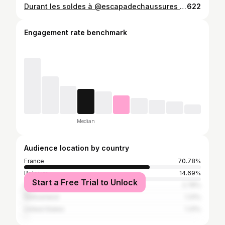
Durant les soldes à @escapadechaussures , il y a vraiment de quoi se faire plaisir à petits prix ! 🛍️🤩 (#publicité) Dernièrement, j'ai flashé sur ce sac à main pochette @morgandetoiofficiel 👜🤍🤩 Une touche très "classe" 😍 , j'adore trop ! Et j'ai opté pour ces sandales colorées 👡🧡🩷 Ce sac à main et ces chaussures allaient parfaitement avec ma tenue je trouve 🤩 Vous aimez ce genre de sac pochette ? Et les sandales, comment les trouvez-vous ? Vous aimez l'assortiment de couleur rose et orange ? #EscapadeChaussures #soldes #shopping #handbags #sacamain #chaussures #sandalescolorees #shoesaddict #chatelineau #fashion #photography #belgianinfluencer #produitsofferts
622
Engagement rate benchmark
Median
Audience location by country
France
70.78%
Belgium
14.69%
Start a Free Trial to Unlock
Canada
2.78%
Switzerland
1.31%
United States
1.31%