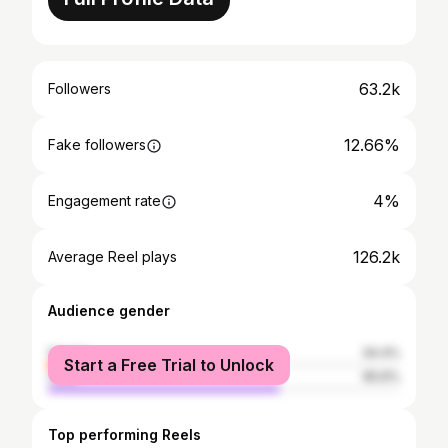
63.2k
Followers
12.66%
Fake followers
4%
Engagement rate
126.2k
Average Reel plays
Audience gender
female
34.4%
Start a Free Trial to Unlock
male
65.6%
Top performing Reels