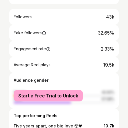
43k
Followers
32.65%
Fake followers
2.33%
Engagement rate
19.5k
Average Reel plays
Audience gender
female
42.92%
Start a Free Trial to Unlock
male
57.08%
Top performing Reels
Five years apart, one big love 🥹❤️
19.7k