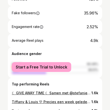
35.96%
Fake followers
2.52%
Engagement rate
4.9k
Average Reel plays
Audience gender
female
60.49%
Start a Free Trial to Unlock
male
39.51%
Top performing Reels
☾ GIVE AWAY TIME ☾ Samen met @stefaniegrootaersbb & @hairadvice_ geef ik een fotoshoot weg met alles erop & eraan. Dit bij sunset met een full make-up look & prachtige haartjes ✨ WAT MOET JE DOEN? ♡ Volg @justienoltenfreiter , @stefaniegrootaersbb & @hairadvice_ ♡ Like deze post ♡ Tag je vriendin of vriend ♡ Extra luck? Repost ons in je verhaal De give away loopt tot 12/08!! Good luck babes 💛
1.6k
Tiffany & Louis 💛 Precies een week geleden sprak ik af met deze toppers in Knokke. Toen ik doorhad dat ik DE Louis Talpe mocht fotograferen werd ik wel een beetje nerveus. Maar wauw, wat een liefde, voor elkaar maar ook voor hun 2 schatten. Hun nieuwste wondertje & eentje met 4 pootjes ✨ #loveandwildhearts
1.6k