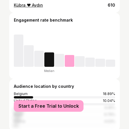
Kübra ❤️ Aydın
610
Engagement rate benchmark
Median
Audience location by country
Belgium
18.89%
United States
10.04%
Start a Free Trial to Unlock
Turkey
9.45%
Brazil
6.79%
France
4.03%