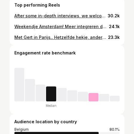
Top performing Reels
After some in-depth interviews, we welcome an all-star team of investors! 🌟 Marc Coucke (Alychlo, Pairi Daiza, RSC Anderlecht), Jan Boone (CEO Lotus Bakeries) & Erwin van Osta (CEO Hubo) lead the charge. They will advise, and help us grow our team. What changes? We’ll hire more people and try to be everywhere. That’s it. As you can tell from the video. We don’t lose ownership or our voice. Welcome to the team! Let’s sell some f*cking beer 🍻
30.2k
Weekendje Amsterdam! Meer integreren dan dit kan je niet.. een boottochtje door de grachten, een volkscafé , broodje kroket, zalig wandelen door Vondelpark .. Wist je trouwens dat eerste zin van dit lied slaat op café Pieper, dat nog steeds bestaat @gertverhulst @ellencallebout @baeten.nathalie @chloecoucke @alyseecoucke @milouvdsx
24.1k
Met Gert in Parijs.. Hetzelfde hekje, andere stijl.
23.3k
Engagement rate benchmark
Median
Audience location by country
Belgium
80.1%