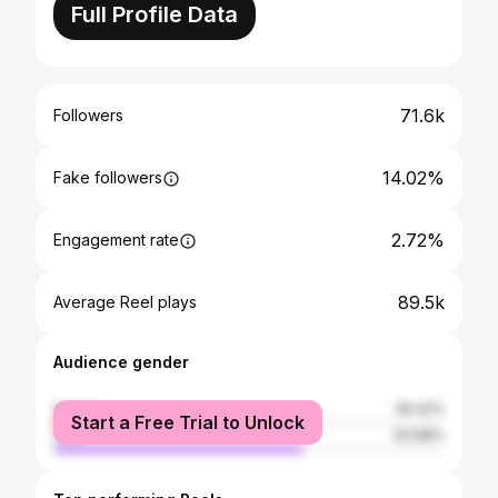
Full Profile Data
71.6k
Followers
14.02%
Fake followers
2.72%
Engagement rate
89.5k
Average Reel plays
Audience gender
female
36.42%
Start a Free Trial to Unlock
male
63.58%