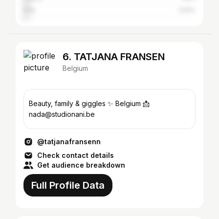
Italy
2.52%
6. TATJANA FRANSEN
Belgium
Beauty, family & giggles ✨ Belgium 📩
nada@studionani.be
@tatjanafransenn
Check contact details
Get audience breakdown
Full Profile Data