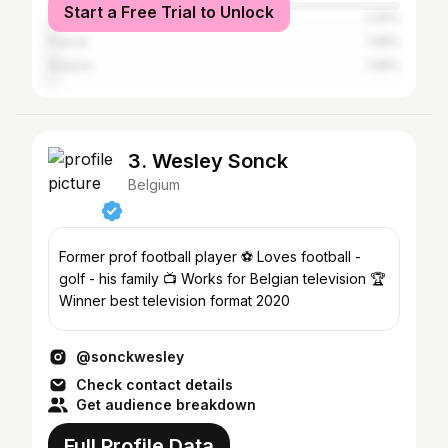
Start a Free Trial to Unlock
The Netherlands
2.25%
France
1.58%
Greece
1.58%
3. Wesley Sonck
Belgium
Former prof football player ⚽️ Loves football -
golf - his family 📺 Works for Belgian television 🏆
Winner best television format 2020
@sonckwesley
Check contact details
Get audience breakdown
Full Profile Data