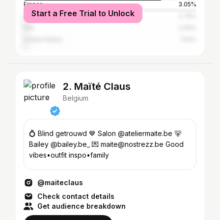
France
3.05%
Start a Free Trial to Unlock
Spain
2.79%
Iran
2.05%
United States
1.52%
2. Maïté Claus
Belgium
💍 Blind getrouwd 🤎 Salon @ateliermaite.be 🐻
Bailey @bailey.be_ 💌 maite@nostrezz.be Good
vibes•outfit inspo•family
@maiteclaus
Check contact details
Get audience breakdown