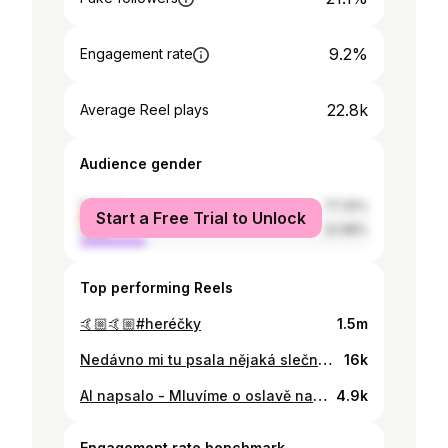
9.2%
Engagement rate
22.8k
Average Reel plays
Audience gender
female
77.32%
Start a Free Trial to Unlock
male
22.68%
Top performing Reels
🤙🏼🤙🏼#heréčky
1.5m
Nedávno mi tu psala nějaká slečna, že tu točím podniky jenom v centru Prahy, tak jsem jí dopřál a točím na tom největším okraji. Na pomoc s náma jela moje nejoblíbenější @evelyne_senghor_ a za pár týdnů s ní vyrážíme do Roudnice. 🫵🏻 @buf.ac se nachází na Šeberově v ulici K Hrnčířům 280 s strašně děkuji za doporučení @misatomesova ❤️ Úplně tradiční Al Pastor tu nehledejte, ale za mě jedny z nejlepších v Praze. K jídlům servírují skvělý domácí omáčky a pro milovníky Mexika mají na stole tunu dovezených omáček, které si můžete vzít k jídlu. #gastronomia #restaurace #streetfood #bistro #jídlo #jidlo #food #cesko #praha
16k
AI napsalo - Mluvíme o oslavě narozenin Dorky. Snažíme se zapálit svíčku nebo prskavku, ale máme s tím trochu problémy. Nakonec to ale zvládneme a přejeme Dorce všechno nejlepší k narozeninám. #narozeniny #svíčka #prskavka #zábava
4.9k
Engagement rate benchmark