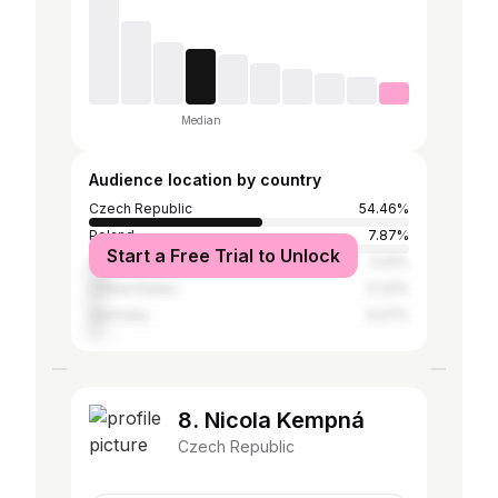
Median
Audience location by country
Czech Republic
54.46%
Poland
7.87%
Start a Free Trial to Unlock
United Kingdom
5.91%
United States
4.33%
Germany
4.07%
8. Nicola Kempná
Czech Republic