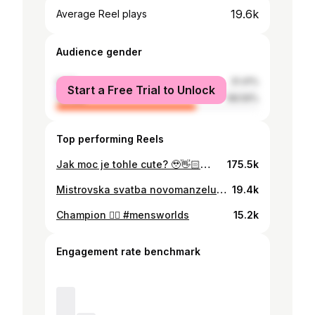
19.6k
Average Reel plays
Audience gender
male
31.41%
Start a Free Trial to Unlock
female
68.59%
Top performing Reels
Jak moc je tohle cute? 🥹👋🏻🫶🏻 #hcsparta #nezastavíš #SHOWTIME
175.5k
Mistrovska svatba novomanzelu Kempnych 🔥 Bylo to krasne, uvolnene, super a gratuluju moc💥🙌 @michalkempny @m.a.r.m.e.l.a.d.a
19.4k
Champion ❤️‍🔥 #mensworlds
15.2k
Engagement rate benchmark