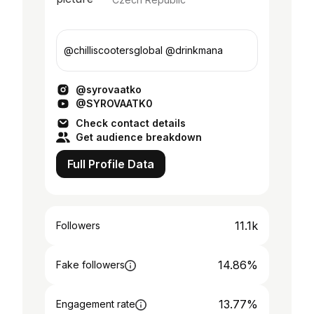
@chilliscootersglobal @drinkmana
@syrovaatko
@SYROVAATK0
Check contact details
Get audience breakdown
Full Profile Data
11.1k
Followers
14.86%
Fake followers
13.77%
Engagement rate