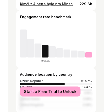
Kimči z Alberta bylo pro Minseoka docela zklamání 😂 Je tu někdo, komu chutná? A chutná vám kimči obecně?
229.6k
Engagement rate benchmark
Median
Audience location by country
Czech Republic
61.97%
Slovakia
17.41%
Start a Free Trial to Unlock
South Korea
3.15%
United States
2.59%
United Kingdom
2.06%