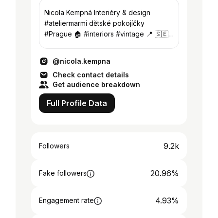
Nicola Kempná Interiéry & design
#ateliermarmi dětské pokojíčky
#Prague 🏠 #interiors #vintage 📍 🇸🇪
ve Švédsku, na mateřské 👶🏻👶🏻
@nicola.kempna
Check contact details
Get audience breakdown
Full Profile Data
9.2k
Followers
20.96%
Fake followers
4.93%
Engagement rate