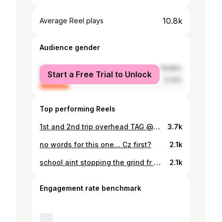
10.8k
Average Reel plays
Audience gender
male
78.86%
Start a Free Trial to Unlock
female
21.14%
Top performing Reels
1st and 2nd trip overhead TAG @ohlaybrand @atlasco.online
3.7k
no words for this one… Cz first?
2.1k
school aint stopping the grind fr @chilliscootersglobal ❤️ TAG @sscproscooter
2.1k
Engagement rate benchmark