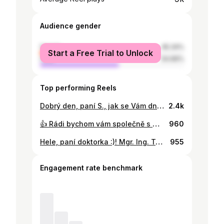
Audience gender
female
45.34%
Start a Free Trial to Unlock
male
54.66%
Top performing Reels
Dobrý den, paní S., jak se Vám dnes daří? Je mi smutno... ...Copak byste si přála? Mám na něco chuť... Dala byste si pudink? Přinesu Vám vychlazený... A pomůžete mi? Budete tu se mnou? Pomůžu a budu. Jsem tu s Vámi, ano? . Chutná Vám? Chutná, díky Vám... 🤍 . Tak tu sedím u pacientky poslední den v roce, pomáhám ji krmit čokoládovým pudinkem, povídám si s ní, držím ji za ruku... jsem u ní. A vím, 11 let na vysoké škole, 9 let na medicíně... a? :) . Moji milí, opatrujte se v novém roce, zachovejte si dobro a především lásku 🎄🥼🤍🦊🩺 . . . #vyziva #vyzivavgeriatrii #nutrition #nutricnispecialista #nutricniterapeut #RD #RDN #RDs #clinicaldietitians #dietitians #RD2be #nutritionstudents #medicine #study #studynutrition #malnutrition #nutrition #clinicalnutrition #dietitianlife #whatdietitiansdo #whatrdsdo #dieteticstudents #medicalnutritiontherapy #assistantprofessor #dietitiansofinstagram #dietitianapproved #doctor #doctortobe #clinicaldietitians #palliativecare
2.4k
👍 Rádi bychom vám společně s @tvagnerova_drdietitian poděkovali za všechny tipy, milé reakce a zprávy. Máme z toho upřímnou a obrovskou radost a zároveň je to pro nás velký závazek a odpovědnost směrem k vám 😉! 🎙️ Velice si vážíme toho, že vám budeme moci pravidelně přinášet vědecky podložené informace o výživě a zdravém životním stylu a pevně věříme, že se vám naše další cesta bude líbit. PS: dovedete si představit to “faux pas”, kdyby to nebyla Tereza ale někdo jiný 😅? Minutu před zveřejněním videa bylo pod předešlým příspěvkem na Instagramu 114 komentářů, ze kterých 80 správně tipovalo Terezu 👏 #imvpodcast #modernivyziva #zdravastrava #zdravyzivotnystyl #nutricniterapeut
960
Hele, paní doktorka :)! Mgr. Ing. Tereza Vágnerová, Ph.D. Dobrý den! 🤍 . Předem všem moc děkuji, mám obrovskou radost i z obhajoby, cesta to byla náročná a někdy se o ní rozepíšu, ale dnes budu oslavovat ⭐! . #phd #doctor #medicalfaculty #preventivemedicine
955
Engagement rate benchmark