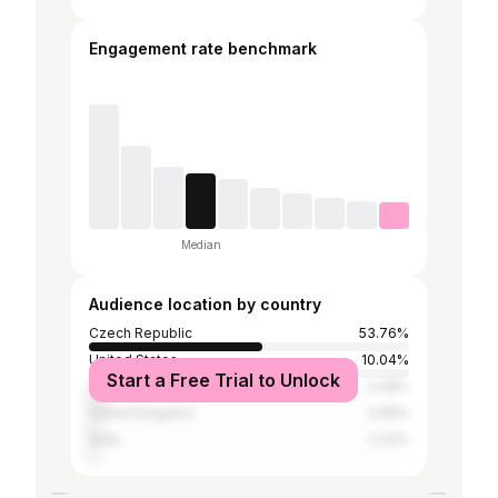
Engagement rate benchmark
Median
Audience location by country
Czech Republic
53.76%
United States
10.04%
Start a Free Trial to Unlock
Slovakia
4.48%
United Kingdom
2.69%
India
2.33%