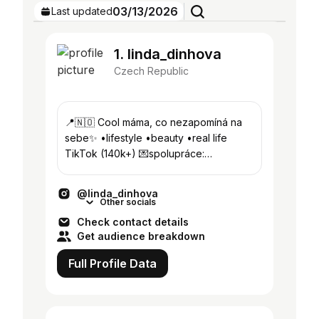
03/13/2026
Last updated
1. linda_dinhova
Czech Republic
📍🇳🇴 Cool máma, co nezapomíná na
sebe✨ •lifestyle •beauty •real life
TikTok (140k+) 💌spolupráce:
linda.dinh2000@gmail.com
@linda_dinhova
Other socials
Check contact details
Get audience breakdown
Full Profile Data