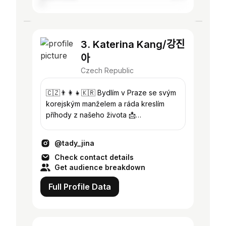
3. Katerina Kang/강진
아
Czech Republic
🇨🇿👨‍👩‍👧🇰🇷 Bydlím v Praze se svým
korejským manželem a ráda kreslím
příhody z našeho života 📩
katerina.zapotocka.kang@gmail.com
@tady_jina
Check contact details
Get audience breakdown
Full Profile Data