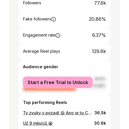
77.6k
Followers
20.86%
Fake followers
6.37%
Engagement rate
129.6k
Average Reel plays
Audience gender
male
36.15%
Start a Free Trial to Unlock
female
63.85%
Top performing Reels
Ty zvuky v pozadí 😆 Ano je to Christian
36.5k
Už 9 měsíců 😭
30.6k