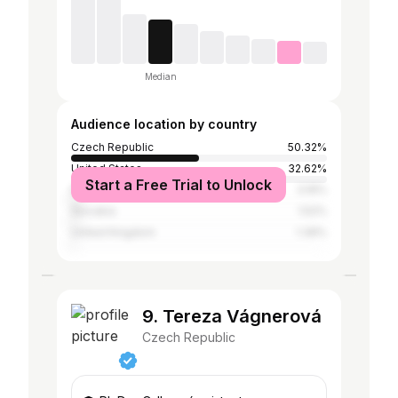
Median
Audience location by country
Czech Republic
50.32%
United States
32.62%
Start a Free Trial to Unlock
Italy
3.16%
Slovakia
1.52%
United Kingdom
1.39%
9. Tereza Vágnerová
Czech Republic