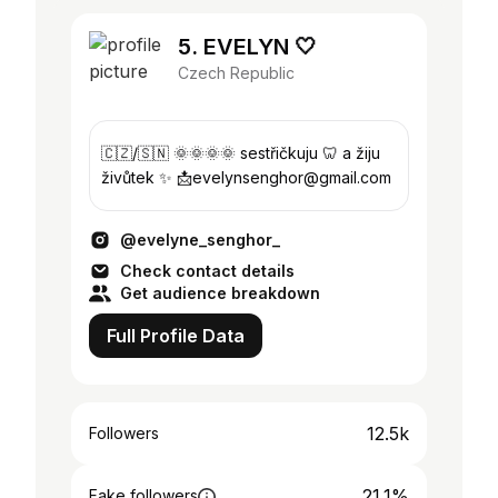
5. EVELYN 🤍
Czech Republic
🇨🇿/🇸🇳 🌞🌞🌞🌞 sestřičkuju 🦷 a žiju
živůtek ✨ 📩evelynsenghor@gmail.com
@evelyne_senghor_
Check contact details
Get audience breakdown
Full Profile Data
12.5k
Followers
21.1%
Fake followers