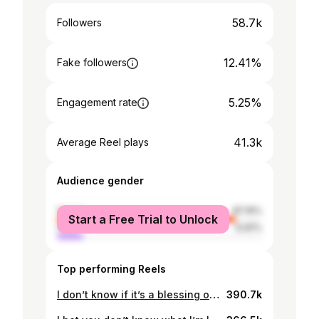
58.7k
Followers
12.41%
Fake followers
5.25%
Engagement rate
41.3k
Average Reel plays
Audience gender
female
87.19%
Start a Free Trial to Unlock
male
12.81%
Top performing Reels
I don’t know if it’s a blessing or a punishment😭 #kpop #kpopshop #kpopstore #kspace #kpopalbum #kpopcollection #kpopcollector #kpopmerch #tweaking
390.7k