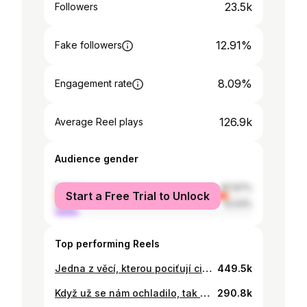
23.5k
Followers
12.91%
Fake followers
8.09%
Engagement rate
126.9k
Average Reel plays
Audience gender
female
87.97%
Start a Free Trial to Unlock
male
12.03%
Top performing Reels
Jedna z věcí, kterou pociťují cizinky v Koreji je místní netolerance výstřihů. Korejky moc výstřihy (ani třeba tílka) venku nenosí, oproti tomu krátké sukně tam jsou populární. Já sama výstřihy vlastně nenosím, ale pamatuju si, že jsem jednou chtěla jít ven v tílku a moje korejská babička mě poslala se převléknout😂 Celkově hodně holek, se kterými jsem se bavila, říká, že se v Koreji s výstřihem cítily nekomfortně. Co si o tom myslíte?
449.5k
Když už se nám ochladilo, tak jsem si řekla, že je na čase sdílet tohle letní video 😁 Letos jsem vzala Minseoka do Chorvatska a i když to tak nevypadá, tak nakonec uznal, že se mu český styl dovolené líbí 😂
290.8k