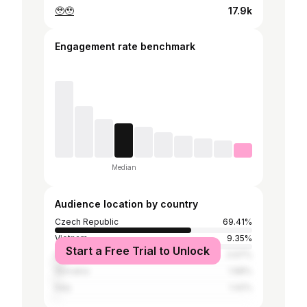
🥹🥹
17.9k
Engagement rate benchmark
Median
Audience location by country
Czech Republic
69.41%
Vietnam
9.35%
Start a Free Trial to Unlock
United States
3.97%
Slovakia
1.98%
Italy
1.42%