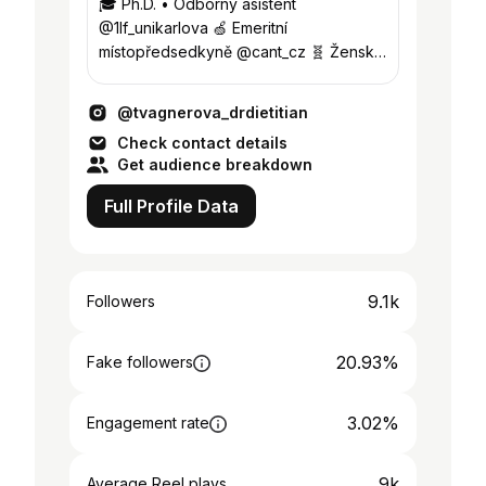
🎓 Ph.D. • Odborný asistent
@1lf_unikarlova 🍏 Emeritní
místopředsedkyně @cant_cz 🧬 Ženská
dlouhověkost 🥼 Intenzivní péče 📚
Výživa při demenci
@tvagnerova_drdietitian
Check contact details
Get audience breakdown
Full Profile Data
9.1k
Followers
20.93%
Fake followers
3.02%
Engagement rate
9k
Average Reel plays