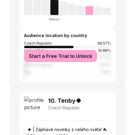
Median
Audience location by country
Czech Republic
56.57%
United States
10.88%
Start a Free Trial to Unlock
Slovakia
3.73%
United Kingdom
3.33%
Italy
1.96%
10. Tenby🍀
Czech Republic
🍀 | Zajímavé novinky z celého světa! 🐬