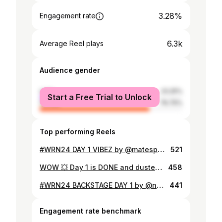
3.28%
Engagement rate
6.3k
Average Reel plays
Audience gender
male
23.25%
Start a Free Trial to Unlock
female
76.75%
Top performing Reels
#WRN24 DAY 1 VIBEZ by @matesproc 📸
521
WOW 💥 Day 1 is DONE and dusted! Peep the first snippets from the magic we created. You had a blast, and we’re hyped to do it all again tonight. See you soon! Photos by @katerina_sobickova_photography
458
#WRN24 BACKSTAGE DAY 1 by @natytheninja
441
Engagement rate benchmark