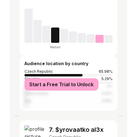
Median
Audience location by country
Czech Republic
65.98%
Slovakia
5.29%
Start a Free Trial to Unlock
Belgium
4%
United States
3.02%
Italy
2.59%
7. $yrovaatko al3x
Czech Republic