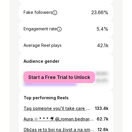
23.66%
Fake followers
5.4%
Engagement rate
42.1k
Average Reel plays
Audience gender
female
36.59%
Start a Free Trial to Unlock
male
63.41%
Top performing Reels
Tag someone you'll take care of next season 🫂 * * * 🎥 @behan.visuals 🏍️ @yamaha_povazska_bystrica * * * * * #yamaha #motorcycle #bike #bikergirl #bikeride #bikerboy #sportbike #superbike #bikersofinstagram #bikelovers #bikelife #dainese #agvhelmets
133.4k
Aura ♾️ * * * 🎥 @_roman.bednarik_ 🏍️ @yamaha_povazska_bystrica * * * * * #motorcycle #yamaha #sportbike #bikersofinstagram #superbike #bikerboy #bikerlife #bikelovers #bikeride #biker ##bikergirl #dainese
62.7k
Občas je to boj na život a na smrt 💀😂 . . . #motogirl #motorcyclegirl #motorcyclechick #girlsthatride #bikerbabe #bikelife #bikelover #yamaha #sunset #storm #model #modelshoot #bikemodel #rider #life #death #300cc
12.8k