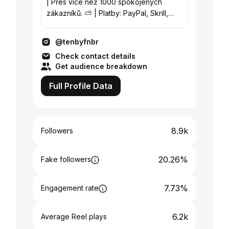
| Přes více než 1000 spokojených
zákazníků. ⛅️ | Platby: PayPal, Skrill,
Psc, Banka.
@tenbyfnbr
Check contact details
Get audience breakdown
Full Profile Data
8.9k
Followers
20.26%
Fake followers
7.73%
Engagement rate
6.2k
Average Reel plays