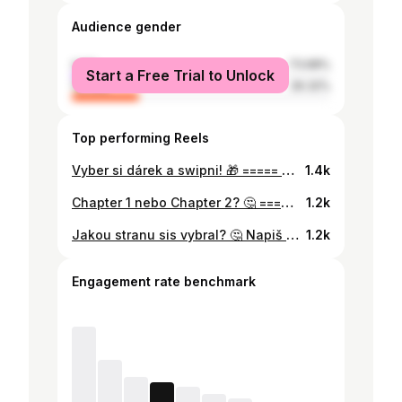
Audience gender
male
73.68%
Start a Free Trial to Unlock
female
26.32%
Top performing Reels
Vyber si dárek a swipni! 🎁 ===== Follow me @marexxikfn pro denní Fortnite Content! 🎮💙 ===== Team: @7dropsesports 💧 Grafik: @happysek.fnbr 🎨 ==== #Fortnite #FortniteClips #Champion #FortniteStreamer #FortniteBR #FortniteGame #FortnitePS4 #Gamer #FortnitePC #FortniteWin #FortniteNews #FortniteLovers #Cracked #FortniteLovers #FortniteFunny #faze #limitrc #FortniteClansRecruiting #FortniteSolo #PC #XBOX #PS4 #Gaming #BattleRoyale #tiktok #VictoryRoyal #Twitch #Explore #ExplorePage #gamer #fortnitecz
1.4k
Chapter 1 nebo Chapter 2? 🤔 ===== Follow me @marexxikfn pro denní Fortnite Content! 🎮💙 ===== Team: @7dropsesports 💧 Grafik: @happysek.fnbr 🎨 ==== #Fortnite #FortniteClips #Champion #FortniteStreamer #FortniteBR #FortniteGame #FortnitePS4 #Gamer #FortnitePC #FortniteWin #FortniteNews #FortniteLovers #Cracked #FortniteLovers #FortniteFunny #faze #limitrc #FortniteClansRecruiting #FortniteSolo #PC #XBOX #PS4 #Gaming #BattleRoyale #tiktok #VictoryRoyal #Twitch #Explore #ExplorePage #gamer #fortnitecz
1.2k
Jakou stranu sis vybral? 🤔 Napiš do komentářů! 💬 ===== Follow me @marexxikfn pro denní Fortnite Content! 🎮🌙 ===== Team: @7dropsesports 💧 Grafik: @happysek.fnbr 🎨 ===== #Fortnite #FortniteClips #Champion #FortniteStreamer #FortniteBR #FortniteGame #FortnitePS4 #Gamer #FortnitePC #FortniteWin #FortniteNews #FortniteLovers #Cracked #FortniteLovers #FortniteFunny #faze #limitrc #FortniteClansRecruiting #FortniteSolo #PC #XBOX #PS4 #Gaming #BattleRoyale #tiktok #VictoryRoyal #Twitch #Explore #ExplorePage #gamer
1.2k
Engagement rate benchmark