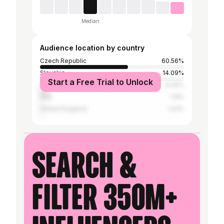
Median
Audience location by country
Czech Republic
60.56%
Slovakia
14.09%
Start a Free Trial to Unlock
United States
6.29%
Italy
1.8%
United Kingdom
1.22%
Search &
filter 350M+