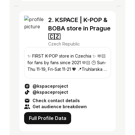
2. KSPACE | K-POP &
BOBA store in Prague
🇨🇿
Czech Republic
✨ FIRST K-POP store in Czechia ✨ 🫶🏻
for fans by fans since 2021 🫶🏻 🕑 Sun-
Thu 11-19, Fri-Sat 11-21 💖 📍Truhlarska 7,
Prague 1 💜 @kspacebubble 💜
@kspaceproject
@kspaceproject
Check contact details
Get audience breakdown
Full Profile Data