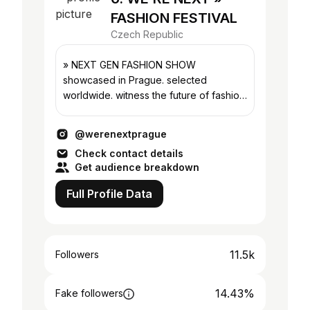
FASHION FESTIVAL
Czech Republic
» NEXT GEN FASHION SHOW
showcased in Prague. selected
worldwide. witness the future of fashion
industry IRL 10th edition » 12 & 13
September » 🎟️👇
@werenextprague
Check contact details
Get audience breakdown
Full Profile Data
11.5k
Followers
14.43%
Fake followers