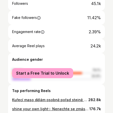
45.1k
Followers
11.42%
Fake followers
2.39%
Engagement rate
24.2k
Average Reel plays
Audience gender
female
79.1%
Start a Free Trial to Unlock
male
20.9%
Top performing Reels
Kuřecí maso dělám osobně pořad stejně a to na pánvičce, ale někdy si už říkám, že by to chtělo něco trochu jiného. ( well, stejně se pak vrátím ke klasice, ale teď jsem obsessed s tímhle ) Proto tu mám pro vás dneska recept na tyhle křupavé kuřecí stripsy ✨ Když jsem je dělala poprvé, tak mi to fakt strašně překvapilo. Že takhle jednoduchá věc může být tak dobrá. Proto jsem vám to tu chtěla ukázat. Někdo už asi určitě zná, ale doufám, že se tu objeví i někdo jako já, pro koho to je novinka 🫣 ingredience : - kuřecí maso - kukuřičné lupínky - řecký jogurt - česnek, paprika, sůl a pepř - sweet chilli omáčka postup : Předehřejeme si troubu na 200 °C. Kuřecí maso nakrájíme. S jogurtem smícháme koření a kukuřičné lupínky si rozdrtíme v pytlíku. Maso obalíme nejdříve v jogurtu s pak v lupínkách. Pečeme v troubě 15 minut a otočíme je v půlce + potřeme sweet chilli omáčkou cca 2 minuty předtím, než je vyndáme. A to je vše, dobrou chuť a dejte mi určitě vědět, jak vám chutnali.💬
282.8k
shine your own light✨ Nenechte se zmást, to jak se teď chovám a moje názor na věci byly před pár lety úplně jiné. Byla jsem dost uzavřená a bála jsem se vystoupit ze své komfortní zóny. Až moc mi záleželo na tom, jak mi vidí ostatní a jaký názor budou mít na vše, co dělám, jak vypadám, jaké mám hodnoty a priority . Přizpůsobovala jsem se jejich ideálu. Když se na to koukám zpět, jsem strašně ráda, že jsem se naučila žít podle sebe. Pokud jste to vy, zeptejte se “ Proč to děláte ?” Aby jste zapadly. Aby jste jim ukázaly, že jste dost dobří. Aby jste si je udrželi? Věřte mi, že ti správní lidé vás budou mít rádi pro VÁS. Ale nenajdete je, pokud se nezačnete chovat tak, jací doopravdy jste. Nejde ale jen o lidi okolo, jde o vás samotné. Když začnete dělat věci pro sebe a ne pro ostatní, najdete tak to, co vás reálně naplňuje a baví. Vaše PRAVÉ priority a cíle. I když to nemusí být “podle představ” vašeho okolí, pokud vás to dělá šťastným, nemusí to dávat smysl nikomu jinému. REMEMBER THAT ⭐️ #mindset #fitness #confidence #gym
176.7k