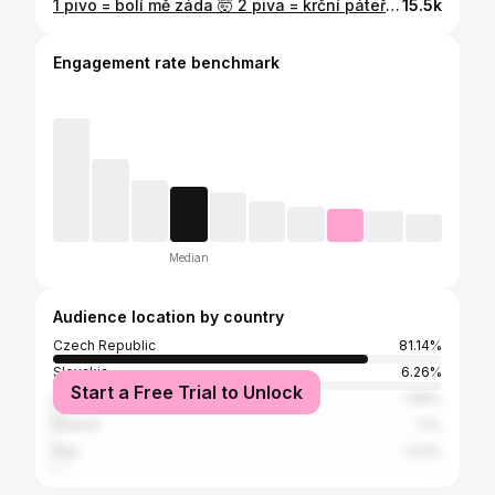
1 pivo = bolí mě záda 🤯 2 piva = krční páteř v rovnováze 😎 Kdo zná ten pocit? ⬇️ napište do komentářů! #beerlogic #funny #POV #páteř #AI
15.5k
Engagement rate benchmark
Median
Audience location by country
Czech Republic
81.14%
Slovakia
6.26%
Start a Free Trial to Unlock
United States
1.86%
Poland
1.1%
Italy
1.03%