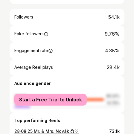
54.1k
Followers
9.76%
Fake followers
4.38%
Engagement rate
28.4k
Average Reel plays
Audience gender
female
85.24%
Start a Free Trial to Unlock
male
14.76%
Top performing Reels
28·08·25 Mr. & Mrs. Novák 💍🤍
73.1k