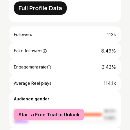
Full Profile Data
113k
Followers
8.49%
Fake followers
3.43%
Engagement rate
114.1k
Average Reel plays
Audience gender
female
86.12%
Start a Free Trial to Unlock
male
13.88%