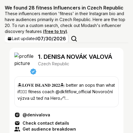
We found 28 fitness Influencers in Czech Republic
These influencers mention 'fitness' in their Instagram bio and
have audiences primarily in Czech Republic. Here are the top
20. To run a custom search, check out Modash's influencer
discovery features
(free to try)
.
07/30/2026
Last updated
1. DENISA NOVÁK VALOVÁ
Czech Republic
🏝𝐋𝐎𝐕𝐄 𝐈𝐒𝐋𝐀𝐍𝐃 𝟐𝟎𝟐𝟐🏝 better an oops than what
if🧚🏼‍♀️ fitness coach @dkfitflow_official Novoroční
výzva už teď na Hero🔗!
denda.valova@seznam.cz
@denivalova
Check contact details
Get audience breakdown