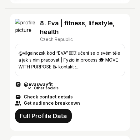
8. Eva | fitness, lifestyle,
health
Czech Republic
@vilgainczsk kód “EVA” ⛓️‍💥 učení se o svém těle
a jak s ním pracovat | Fyzio in process 🎓 MOVE
WITH PURPOSE 📝 kontakt :
evafikrlovaa@seznam.cz
@evaswayfit
Other socials
Check contact details
Get audience breakdown
Full Profile Data