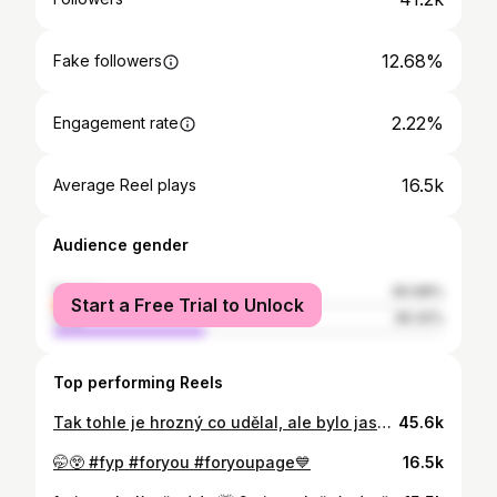
12.68%
Fake followers
2.22%
Engagement rate
16.5k
Average Reel plays
Audience gender
female
60.68%
Start a Free Trial to Unlock
male
39.32%
Top performing Reels
Tak tohle je hrozný co udělal, ale bylo jasný, že tenhle zápas nebude férovej ale toto je moc 🙄🙄🙄 @clashmmacom
45.6k
🤭😲 #fyp #foryou #foryoupage💙
16.5k