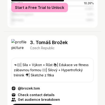
Slovakia
10.26%
Start a Free Trial to Unlock
United States
4.06%
United Kingdom
2.2%
Germany
1.99%
3. Tomáš Brožek
Czech Republic
👊🏻| Síla + Výkon + Růst 📚| Edukace ve fitness
zábavnou formou 🏋️‍♂️| Silový + Hypertrofický
trénink 🎥| Sketche z fitka
@brozek.tom
Check contact details
Get audience breakdown