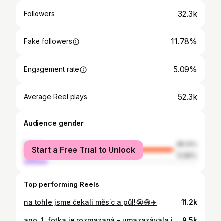
32.3k
Followers
11.78%
Fake followers
5.09%
Engagement rate
52.3k
Average Reel plays
Audience gender
female
86.14%
Start a Free Trial to Unlock
male
13.86%
Top performing Reels
na tohle jsme čekali měsíc a půl!😭😅✈️
11.2k
ano, 1. fotka je rozmazaná - umazazávala jsem lidi😂 Před x lety bych tuhle fotku v životě nepřidala… Ne protože bych nechtěla sdílet součást reality, ale protože jsem žila v tom, že když sportuješ, musíš mít přeci 100% „dokonalou“ postavu, a nedej bože celulitidu. 😭 A já vám chci připomenout, že i když běhám, tak ano, moje postava se trochu změnila, ale v čem se nezměnila, tak je celulitida. A holky, nemáme se za co stydět! ⭐️♥️
9.5k