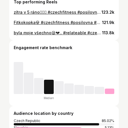
Top performing Reels
zítra v 5 ráno🏃🏻‍♂️ #czechfitness #posilovna #vtip #sketch #relateable
123.2k
Fitkokopka💀 #czechfitness #posilovna #vtip #sketch #relateable
121.9k
byla moje všechno😪💔.. #relateable #czechfitness #posilovna #vtip #sketch
113.8k
Engagement rate benchmark
Median
Audience location by country
Czech Republic
85.02%
Slovakia
5.13%