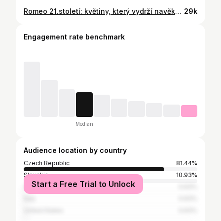
Romeo 21.století: květiny, který vydrží navěky😎💐 Nezapomeňte na svoji polovičku na Valentýna.. i když říká, že tenhle svátek neřeší, tak řeší, tomu věřte😂 A nebojte, líbit se jí budou určitě kterýkoli květiny (teda hlavně ty z kolekce LEGO Botanicals!💕) #spoluprace
29k
Engagement rate benchmark
Median
Audience location by country
Czech Republic
81.44%
Slovakia
10.93%
Start a Free Trial to Unlock
Croatia
0.63%
Italy
0.63%
United States
0.63%