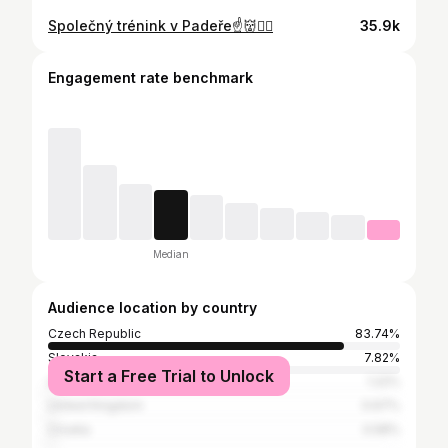
Společný trénink v Padeře☝️👹🧏‍♂️
35.9k
Engagement rate benchmark
Median
Audience location by country
Czech Republic
83.74%
Slovakia
7.82%
Start a Free Trial to Unlock
United States
1.22%
United Kingdom
0.67%
Croatia
0.58%