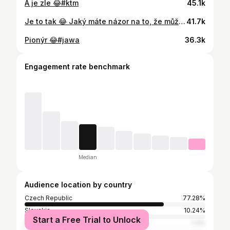
A je zle 😂#ktm
45.1k
Je to tak 😂 Jaký máte názor na to, že můžete řídit silnější elektromotorky s řidičákem na auto? Arctic Leopard XE PRO S
41.7k
Pionýr 😂#jawa
36.3k
Engagement rate benchmark
Median
Audience location by country
Czech Republic
77.28%
Slovakia
10.24%
Start a Free Trial to Unlock
Germany
1.3%