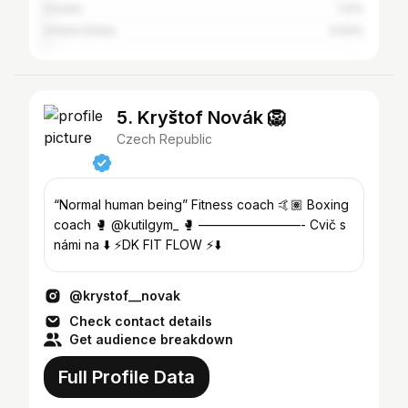
Croatia
1.12%
United States
0.93%
5. Kryštof Novák 🦁
Czech Republic
“Normal human being” Fitness coach 🤙🏽 Boxing
coach 🥊 @kutilgym_ 🥊 ————————- Cvič s
námi na ⬇️ ⚡️DK FIT FLOW ⚡️⬇️
@krystof__novak
Check contact details
Get audience breakdown
Full Profile Data