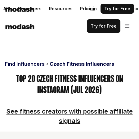
API
Customers
Resources
Pricing
Login
Request a demo
Try for Free
Try for Free
Find Influencers
Czech Fitness Influencers
Top 20 Czech Fitness Influencers on
Instagram (Jul 2026)
See fitness creators with possible affiliate
signals