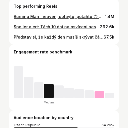
Top performing Reels
Burning Man, heaven, potayto, potahto 🙃 Po 11 dnech jsem opustila Black Rock City a mířím zpět do civilizace, plná dojmů a vzpomínek 😌 I když moje očekávání byly vysoko, ani sebelepší videa a recenze mě nemohli připravit na to, jaké to bude být na @burningman v reálu. #home Kdybych ho měla popsat jedním slovem, řekla bych dvě - kreativita a svoboda ❤️ O všem krásným, i jedné darkside již brzy 😌
1.4M
Spoiler alert: Těch 10 dní na osvícení nestačilo 👀😄 Stačilo to ale na osvojení si techniky třech různých druhů meditací, vyzkoušení si mnišského života a posunutí sebe samé o další krok vpřed na cestě, po které jsem se rozhodla kráčet 🫶🏻 Jak sami říkají, na vipassaně vás učí umění žít a už jen to, že všech +250 center po světě bylo postaveno a funguje čistě jen z darů od svých studentů říká, že benefity do života tahle technika fakt přináší. Na tyhle kurzy i chodí úplní meditační nováčci. Tak co, zkusili byste to? 🧘🏼‍♀️ *pro více informací Googlu dhamma.org
392.6k
Představ si, že každý den musíš skrývat část sebe. Ne proto, že chceš, ale protože jinak se můžeš stát terčem pohrdání, nenávisti, nebo n@silí. Které nikdy nevíš, od koho může přijít. A tak se máš na pozoru. Svět, kde být sám sebou znamená riskovat, není bezpečný místo pro nikoho. Viditelnost a podpora nejsou trend. Je to signál bezpečí a respektu 🙏🏻 Obojí je pro mnoho lidí boj na denní bázi. Tak buďme těmi, kdo dělají svět o kousek bezpečnější 🫶🏻 Krásný Pride Month 🏳️‍🌈 Video @oslopride
67.5k
Engagement rate benchmark
Median
Audience location by country
Czech Republic
64.26%