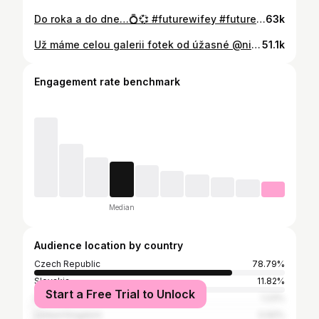
Do roka a do dne…💍💞 #futurewifey #futurehubby
63k
Už máme celou galerii fotek od úžasné @nikolberan a je tam tolik krásných momentek, že vás s tím ještě budeme chvíli otravovat.🤍 Bylo to tak dokonalé a ty fotky nás vrátily okamžitě zpět. Je úžasné, jak někdo dokáže zachytit ty správné momenty.✨ #justmarried
51.1k
Engagement rate benchmark
Median
Audience location by country
Czech Republic
78.79%
Slovakia
11.82%
Start a Free Trial to Unlock
United States
1.23%
United Kingdom
0.92%