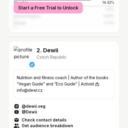
Slovakia
14.32%
Start a Free Trial to Unlock
United States
1.01%
United Kingdom
0.87%
Croatia
0.71%
2. Dewii
Czech Republic
Nutrition and fitness coach | Author of the books
“Vegan Guide” and “Eco Guide” | Activist 📩
info@dewi.cz
@dewii.veg
@Dewii
Check contact details
Get audience breakdown