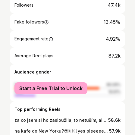
47.4k
Followers
13.45%
Fake followers
4.92%
Engagement rate
87.2k
Average Reel plays
Audience gender
female
80.09%
Start a Free Trial to Unlock
male
19.91%
Top performing Reels
za co jsem si ho zasloužila, to netuším, ale co vím jistě, že tahle láska je něco, co budu chránit do konce života❤️‍🩹 byla jsem vystresovaná, nestíhala jsem, nevěděla jsem, jestli jsem se nalíčila správně, a pak přišly tyhle jeho slova.. vlastně na ničem už nezáleželo tolik, jako na tom, že mám jeho💕 PS: Prosimvas, ať vás ušetříme spekulací a netrápíte se tím jako lidi na TikToku, přísaháme, že sami nevíme a studovali jsme, jak se tam objevily ty otisky, ale Immi se sprchoval sám, to máte i v předešlým videu, tak klídek🤣 děkujeme @disneyplus ještě jednou za krásnej zážitek✨ #laska #disneypluscz
58.6k
na kafe do New Yorku?🥹🇺🇸 yes pleeeeease! #newyork #usa
57.9k