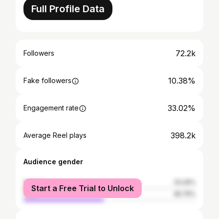
Full Profile Data
72.2k
Followers
10.38%
Fake followers
33.02%
Engagement rate
398.2k
Average Reel plays
Audience gender
female
53.25%
Start a Free Trial to Unlock
male
46.75%