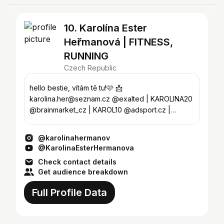
10. Karolína Ester
Heřmanová | FITNESS,
RUNNING
Czech Republic
hello bestie, vítám tě tu!🩷 📩
karolina.her@seznam.cz @exalted | KAROLINA20
@brainmarket_cz | KAROL10 @adsport.cz |
KAROLINA10, KAROLINA5
@karolinahermanov
@KarolinaEsterHermanova
Check contact details
Get audience breakdown
Full Profile Data