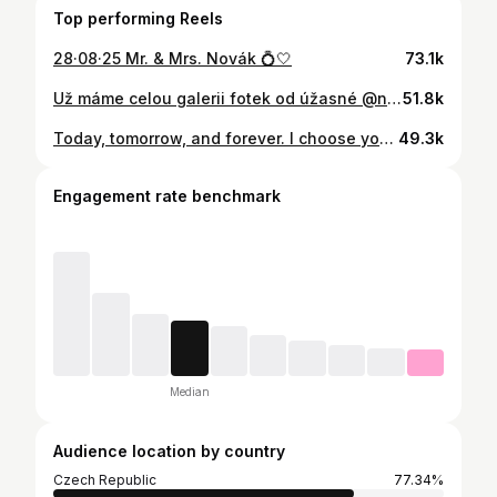
Top performing Reels
28·08·25 Mr. & Mrs. Novák 💍🤍
73.1k
Už máme celou galerii fotek od úžasné @nikolberan a je tam tolik krásných momentek, že vás s tím ještě budeme chvíli otravovat.🤍 Bylo to tak dokonalé a ty fotky nás vrátily okamžitě zpět. Je úžasné, jak někdo dokáže zachytit ty správné momenty.✨ #justmarried
51.8k
Today, tomorrow, and forever. I choose you.🤍 📸 @krystofprsala
49.3k
Engagement rate benchmark
Median
Audience location by country
Czech Republic
77.34%