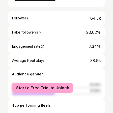
64.3k
Followers
20.02%
Fake followers
7.34%
Engagement rate
38.9k
Average Reel plays
Audience gender
female
52.45%
Start a Free Trial to Unlock
male
47.55%
Top performing Reels