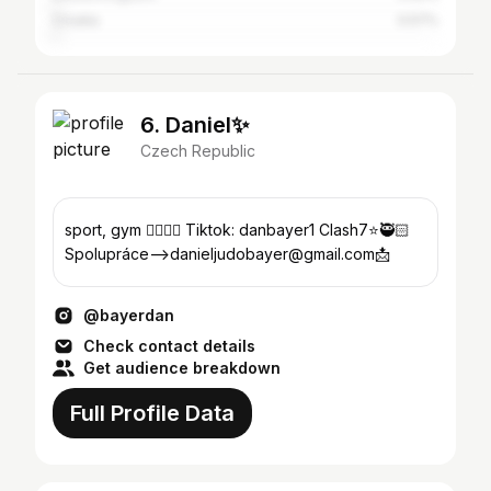
Croatia
0.57%
6. Daniel✨
Czech Republic
sport, gym 🏋🏼🥋🥊 Tiktok: danbayer1 Clash7⭐️🥷🏻
Spolupráce——>danieljudobayer@gmail.com📩
@bayerdan
Check contact details
Get audience breakdown
Full Profile Data