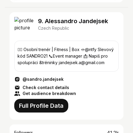
9. Alessandro Jandejsek
Czech Republic
🏋️‍♂️ Osobní trenér | Fitness | Box 🥙@ntfy Slevový
kód SANDRO21 📞Event manager 📩 Napiš pro
spolupráci &tréninky jandejsek.a@gmail.com
@sandro.jandejsek
Check contact details
Get audience breakdown
Full Profile Data
41.2k
Followers