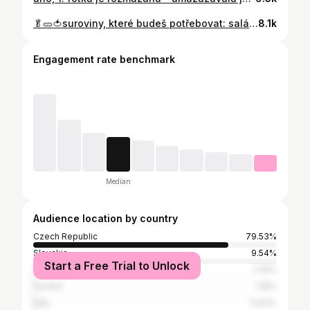
🥬🥒🍅suroviny, které budeš potřebovat: salát okurku rajčata papriku cizrnu kari sladkou papriku gyros koření tofu halloumi sýr těstoviny bílý jogurt hořčici video si ulož⭐️
8.1k
Engagement rate benchmark
Median
Audience location by country
Czech Republic
79.53%
Slovakia
9.54%
Start a Free Trial to Unlock
United States
1.39%
Croatia
1.18%
Italy
0.93%