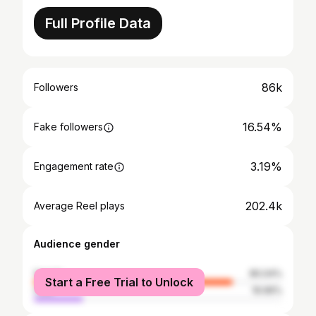
Full Profile Data
86k
Followers
16.54%
Fake followers
3.19%
Engagement rate
202.4k
Average Reel plays
Audience gender
female
80.04%
Start a Free Trial to Unlock
male
19.96%