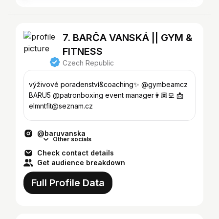
7. BARČA VANSKÁ || GYM &
FITNESS
Czech Republic
výživové poradenství&coaching✨ @gymbeamcz
BARU5 @patronboxing event manager👩🏽‍💻 📩
elmntfit@seznam.cz
@baruvanska
Other socials
Check contact details
Get audience breakdown
Full Profile Data