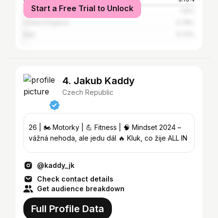
Start a Free Trial to Unlock
Ukraine
1.15%
United Kingdom
0.78%
Italy
0.73%
4. Jakub Kaddy
Czech Republic
26 | 🏍️ Motorky | 💪 Fitness | 🧠 Mindset 2024 –
vážná nehoda, ale jedu dál 🔥 Kluk, co žije ALL IN
@kaddy_jk
Check contact details
Get audience breakdown
Full Profile Data