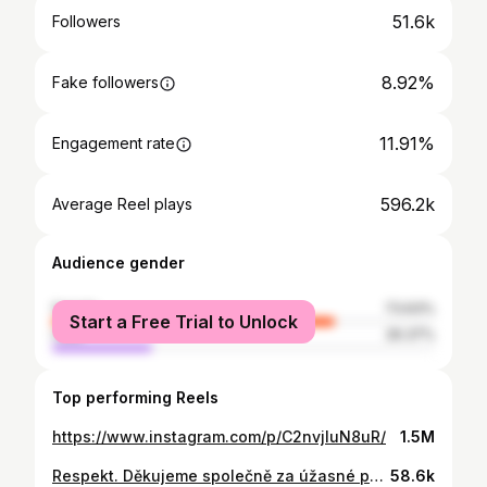
51.6k
Followers
8.92%
Fake followers
11.91%
Engagement rate
596.2k
Average Reel plays
Audience gender
female
73.63%
Start a Free Trial to Unlock
male
26.37%
Top performing Reels
https://www.instagram.com/p/C2nvjluN8uR/
1.5M
Respekt. Děkujeme společně za úžasné publikum a snad se nám podařilo přinést krásný zápas. Zas příště!👑🤝👑 @adamkiraly_ 📸
58.6k