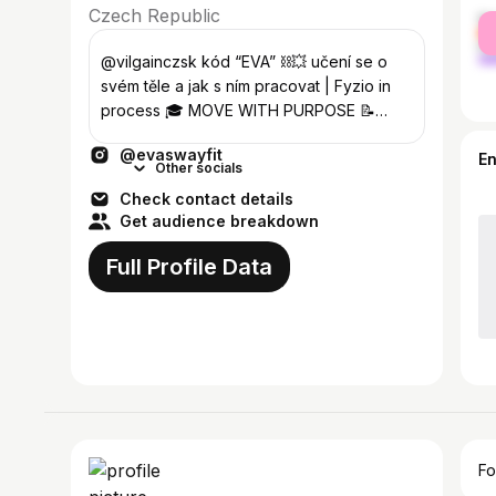
Czech Republic
fe
ma
@vilgainczsk kód “EVA” ⛓️‍💥 učení se o
svém těle a jak s ním pracovat | Fyzio in
process 🎓 MOVE WITH PURPOSE 📝
kontakt : evafikrlovaa@seznam.cz
@evaswayfit
E
Other socials
Check contact details
Get audience breakdown
Full Profile Data
Fo