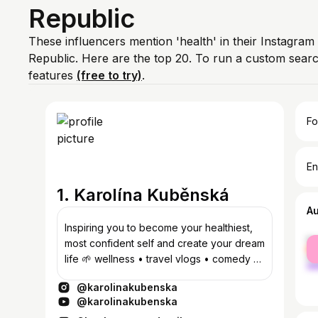
Republic
These influencers mention 'health' in their Instagram
Republic. Here are the top 20. To run a custom sear
features
(free to try)
.
Fo
En
1. Karolína Kuběnská
A
Inspiring you to become your healthiest,
fe
most confident self and create your dream
ma
life 🌱 wellness • travel vlogs • comedy 📩
kkubenska@gmail.com
@karolinakubenska
@karolinakubenska