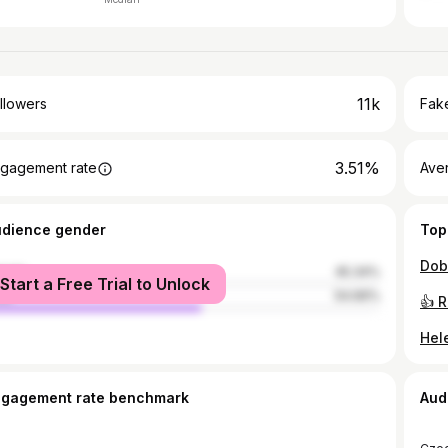
11k
llowers
Fake
3.51%
gagement rate
Ave
udience gender
Top
male
45.34%
Start a Free Trial to Unlock
le
54.66%
ngagement rate benchmark
Aud