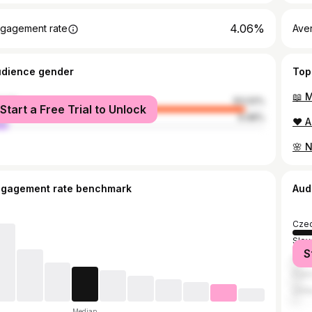
4.06%
gagement rate
Ave
udience gender
Top
male
93.02%
Start a Free Trial to Unlock
le
6.98%
ngagement rate benchmark
Aud
Czec
Slov
S
Unit
Fran
Unit
Median