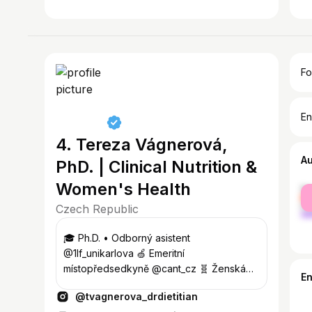
Fo
En
4. Tereza Vágnerová,
A
PhD. | Clinical Nutrition &
Women's Health
fe
ma
Czech Republic
🎓 Ph.D. • Odborný asistent
@1lf_unikarlova 🍏 Emeritní
místopředsedkyně @cant_cz 🧬 Ženská
E
dlouhověkost 🥼 Intenzivní péče 📚 Výživa
@tvagnerova_drdietitian
při demenci