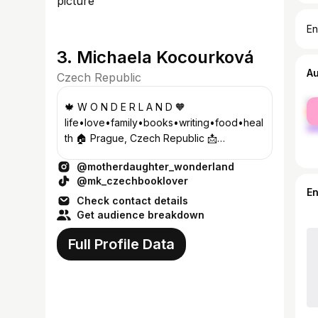
En
3. Michaela Kocourková
A
Czech Republic
fe
🍁 W O N D E R L A N D 🧡
ma
life•love•family•books•writing•food•heal
th 🏠 Prague, Czech Republic 📩
kocourkovamichaela@gmail.com
@motherdaughter_wonderland
@mk_czechbooklover
E
Check contact details
Get audience breakdown
Full Profile Data