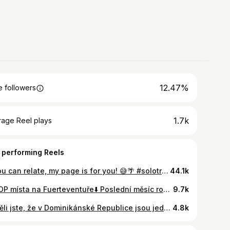
12.47%
 followers
1.7k
rage Reel plays
 performing Reels
If you can relate, my page is for you! 😅🌴 #solotraveler #solotravelling #digitalnomads #traveladdict #travelasia #travelsoutheastasia #femaletravelbloggers #cestovani #travelinfluencer #howtobecomedigitalnomad #fulltimetravel #thailandtravel #traveltipsandtricks Digital nomads | South East Asia travel | solo travel | travel blogger
44.1k
4 TOP místa na Fuerteventuře⬇️ Poslední měsíc roku 2022 jsem strávila na Fuerteventuře.⛰️ A i přes to, že je to ostrov, na kterém téměř nic neroste a je pokrytý jen pískem nebo lávovými kameny…🌋 jsme objevili spoustu krásných, dechberoucích a zajímavých míst, o kterých vlastně ani turisté moc neví (nemám ráda klasická přelidněná místa a tak se vždy snažím objevovat něco víc😁) Na Fuerteventuru se dá vyrazit během celého roku, protože je tam počasí pořád stejné a letenky bývají taky fajn. ✨ Tak jaká místa to jsou? Uvidíte je v novém YouTube videu, které pro vás připravuju!! 🫶🏼 #cestovatelskyblog #cestovatelka #zivotnistyl #osobnirozvoj #dnescestujeme #cestolidi #cestujemeczsk #minveciviczazitku #myslenky #uspech #sebelaska #motivace #inspirace
9.7k
Věděli jste, že v Dominikánské Republice jsou jedny z nejhezčích pláží na světě? 📍🇩🇴 Já jsem celý svět sice ještě neprocestovala, ale docela velký kus už ano…a tohle můžu potvrdit! 😍 Obzvlášť na severním pobřeží, kam turisté moc nejezdí. Všichni znají jen Punta Canu plnou turistů, lehátek a slunečníků…přitom přichází o tuhle nádheru na severu..❤️ Tohle je jeden z důvodů, proč se vyplatí nechodit s davem. ✨ #cestovatelskyblog #cestovatelka #zivotnistyl #osobnirozvoj #dnescestujeme #cestolidi #cestujemeczsk #minveciviczazitku #inspirace #myslenky #uspech #sebelaska #motivace
4.8k