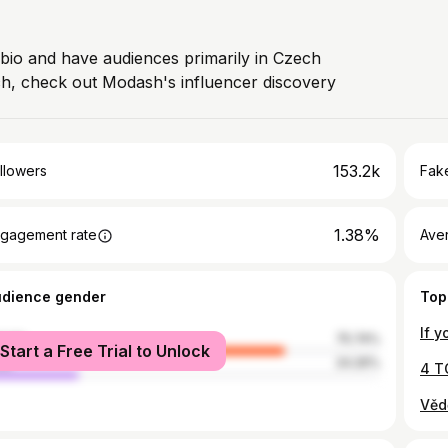
 bio and have audiences primarily in Czech
ch, check out Modash's influencer discovery
153.2k
llowers
Fake
1.38%
gagement rate
Ave
udience gender
Top
male
75.74%
Start a Free Trial to Unlock
le
24.26%