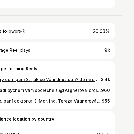
20.93%
 followers
9k
rage Reel plays
 performing Reels
Dobrý den, paní S., jak se Vám dnes daří? Je mi smutno... ...Copak byste si přála? Mám na něco chuť... Dala byste si pudink? Přinesu Vám vychlazený... A pomůžete mi? Budete tu se mnou? Pomůžu a budu. Jsem tu s Vámi, ano? . Chutná Vám? Chutná, díky Vám... 🤍 . Tak tu sedím u pacientky poslední den v roce, pomáhám ji krmit čokoládovým pudinkem, povídám si s ní, držím ji za ruku... jsem u ní. A vím, 11 let na vysoké škole, 9 let na medicíně... a? :) . Moji milí, opatrujte se v novém roce, zachovejte si dobro a především lásku 🎄🥼🤍🦊🩺 . . . #vyziva #vyzivavgeriatrii #nutrition #nutricnispecialista #nutricniterapeut #RD #RDN #RDs #clinicaldietitians #dietitians #RD2be #nutritionstudents #medicine #study #studynutrition #malnutrition #nutrition #clinicalnutrition #dietitianlife #whatdietitiansdo #whatrdsdo #dieteticstudents #medicalnutritiontherapy #assistantprofessor #dietitiansofinstagram #dietitianapproved #doctor #doctortobe #clinicaldietitians #palliativecare
2.4k
👍 Rádi bychom vám společně s @tvagnerova_drdietitian poděkovali za všechny tipy, milé reakce a zprávy. Máme z toho upřímnou a obrovskou radost a zároveň je to pro nás velký závazek a odpovědnost směrem k vám 😉! 🎙️ Velice si vážíme toho, že vám budeme moci pravidelně přinášet vědecky podložené informace o výživě a zdravém životním stylu a pevně věříme, že se vám naše další cesta bude líbit. PS: dovedete si představit to “faux pas”, kdyby to nebyla Tereza ale někdo jiný 😅? Minutu před zveřejněním videa bylo pod předešlým příspěvkem na Instagramu 114 komentářů, ze kterých 80 správně tipovalo Terezu 👏 #imvpodcast #modernivyziva #zdravastrava #zdravyzivotnystyl #nutricniterapeut
960
Hele, paní doktorka :)! Mgr. Ing. Tereza Vágnerová, Ph.D. Dobrý den! 🤍 . Předem všem moc děkuji, mám obrovskou radost i z obhajoby, cesta to byla náročná a někdy se o ní rozepíšu, ale dnes budu oslavovat ⭐! . #phd #doctor #medicalfaculty #preventivemedicine
955
ience location by country