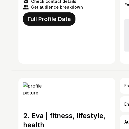
Check contact details
E
Get audience breakdown
Full Profile Data
Fo
En
2. Eva | fitness, lifestyle,
A
health