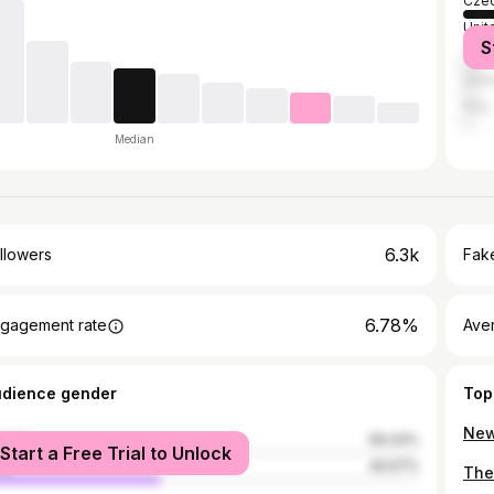
Czec
Unit
S
Slov
Unit
Italy
Median
6.3k
llowers
Fake
6.78%
gagement rate
Ave
udience gender
Top
male
59.43%
Start a Free Trial to Unlock
le
40.57%
The