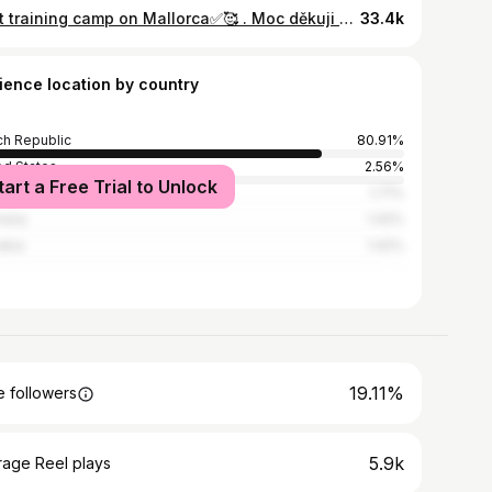
Next training camp on Mallorca✅🥰 . Moc děkuji @reprezentacemtb !! @nutrendspecializedracing @nutrend_cesko @iamspecialized @iamspecialized_road @mooseeu @ascdukla_official @duklapraha_mtb @prazsky_mtb_pohar @czechcycling
33.4k
ience location by country
h Republic
80.91%
ed States
2.56%
tart a Free Trial to Unlock
1.71%
many
1.42%
akia
1.42%
19.11%
 followers
5.9k
rage Reel plays