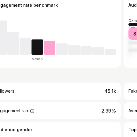
ngagement rate benchmark
Aud
Czec
Slov
S
Unit
Unit
Aust
Median
45.1k
llowers
Fake
2.39%
gagement rate
Ave
udience gender
Top