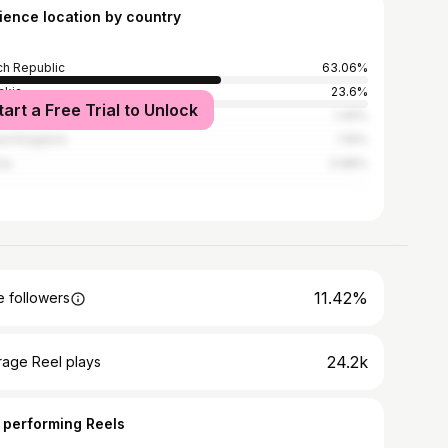
ience location by country
h Republic
63.06%
akia
23.6%
tart a Free Trial to Unlock
ed States
1.49%
ed Kingdom
1.19%
ria
0.88%
11.42%
 followers
24.2k
rage Reel plays
 performing Reels