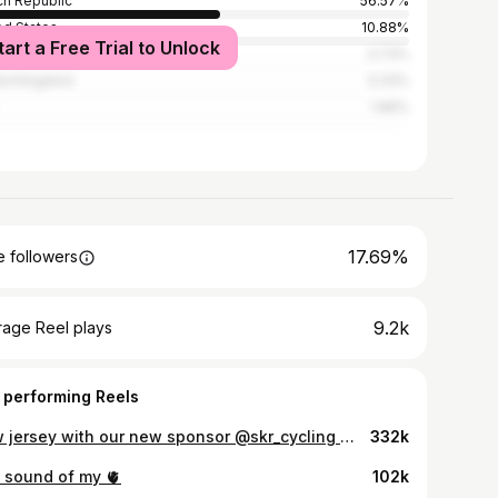
h Republic
56.57%
ed States
10.88%
tart a Free Trial to Unlock
akia
3.73%
ed Kingdom
3.33%
1.96%
17.69%
 followers
9.2k
rage Reel plays
 performing Reels
New jersey with our new sponsor @skr_cycling 😍🔥 . @nutrendspecializedracing @nutrend_cesko @iamspecialized @iamspecialized_road @skr_cycling @mooseeu @ascdukla_official @duklapraha_mtb @prazsky_mtb_pohar @reprezentacemtb @czechcycling
332k
 sound of my 🫀
102k