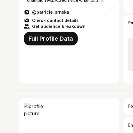
champion Mtb/Czech vice-champ🚴‍♀️ 🤍
psalm 23:4 esv
@patricie_srnska
Check contact details
E
Get audience breakdown
Full Profile Data
Fo
En