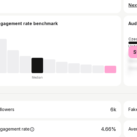
ngagement rate benchmark
Aud
Czec
Unit
S
Italy
Ger
Slov
Median
6k
llowers
Fake
4.66%
gagement rate
Ave