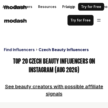
API
Customers
Resources
Pricing
Login
Request a demo
Try for Free
Try for Free
Find Influencers
Czech Beauty Influencers
Top 20 Czech Beauty Influencers on
Instagram (Aug 2026)
See beauty creators with possible affiliate
signals