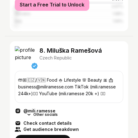
Start a Free Trial to Unlock
United States
3.97%
Slovakia
1.98%
Italy
1.56%
8. Miluška Ramešová
Czech Republic
🤲🏼🇨🇿/🇻🇳 Food 🍚 Lifestyle 🌸 Beauty 🎀 📩
business@miliramesse.com TikTok (mili.ramesse
244k+)👇🏼 YouTube (mili.ramesse 20k +) 👇🏼
@mili.ramesse
Other socials
Check contact details
Get audience breakdown