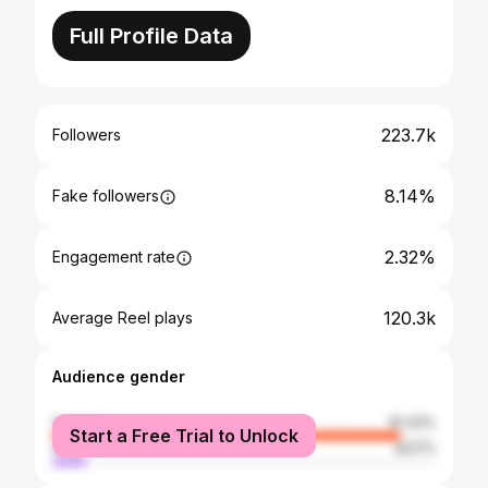
Full Profile Data
223.7k
Followers
8.14%
Fake followers
2.32%
Engagement rate
120.3k
Average Reel plays
Audience gender
female
91.43%
Start a Free Trial to Unlock
male
8.57%