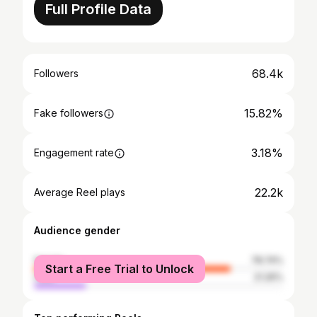
Full Profile Data
68.4k
Followers
15.82%
Fake followers
3.18%
Engagement rate
22.2k
Average Reel plays
Audience gender
female
78.74%
Start a Free Trial to Unlock
male
21.26%