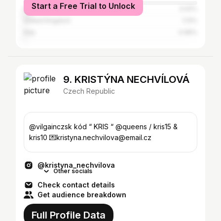
Start a Free Trial to Unlock
India
3.02%
United Kingdom
1.13%
Italy
0.99%
9. KRISTÝNA NECHVÍLOVÁ
Czech Republic
@vilgainczsk kód “ KRIS “ @queens / kris15 &
kris10 💌kristyna.nechvilova@email.cz
@kristyna_nechvilova
Other socials
Check contact details
Get audience breakdown
Full Profile Data