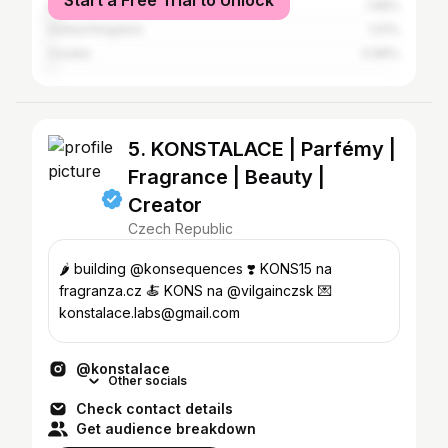
Start a Free Trial to Unlock
United States
1.68%
United Kingdom
1.01%
Croatia
0.96%
5. KONSTALACE | Parfémy |
Fragrance | Beauty |
Creator
Czech Republic
🌶️ building @konsequences ❣️ KONS15 na
fragranza.cz 🍝 KONS na @vilgainczsk 💌
konstalace.labs@gmail.com
@konstalace
Other socials
Check contact details
Get audience breakdown