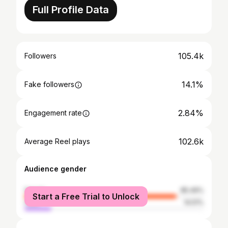
Full Profile Data
105.4k
Followers
14.1%
Fake followers
2.84%
Engagement rate
102.6k
Average Reel plays
Audience gender
female
85.49%
Start a Free Trial to Unlock
male
14.51%