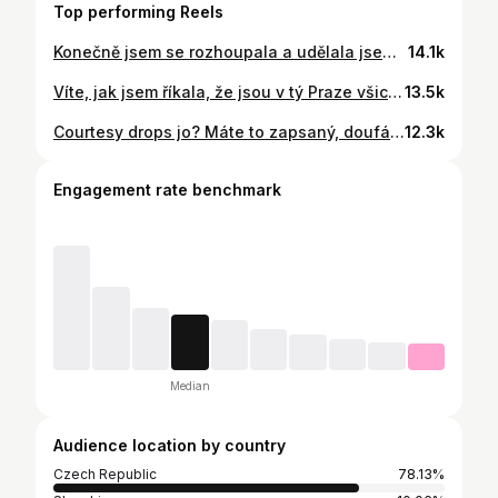
Top performing Reels
Konečně jsem se rozhoupala a udělala jsem si SAMA 💀😅 svůj vytouženej dusting powder, takže pokud si chcete taky doma uvařit svůj, tak koukejte! 🫶🏼 Co to vůbec je dusting powder a k čemu je dobrej? Je to vlastně takovej navoněnej baby powder😅. Dáváte si ho na místa, kde se normálně třeba trošku potíte a nejlepší na tom je, že parfém na tom drží úplně geniálně. 🔥
14.1k
Víte, jak jsem říkala, že jsou v tý Praze všichni hodní? 🥹 Tak jsem jednomu takovému slunci chtěla oplatit tu věčnou laskavost a to, že se díky ní cítím víc jako doma. Protože i na takových maličkostech a chvílích, kdy se cítíte sami, ale máte potom s někým příjemnou interakci, tak záleží. ❤️ Strašně si paní vážím a prostě jsem ji chtěla udělat radost. Na narozeniny ale musíme vybrat její perfektní parfém. 🤭🫶🏼
13.5k
Courtesy drops jo? Máte to zapsaný, doufám😀 (mám to z myskino (a neoznačuju je, protože by omdlely holky🤣)
12.3k
Engagement rate benchmark
Median
Audience location by country
Czech Republic
78.13%