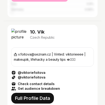
Italy
0.9%
Germany
0.69%
10. Vik
Czech Republic
📩 v.foitova@seznam.cz | Vinted: viktorieeee |
makeupik, lifehacky a beauty tips 🫦🙋🏻‍♀️
@viktoriefoitova
@viktoriefoitova
Check contact details
Get audience breakdown
Full Profile Data