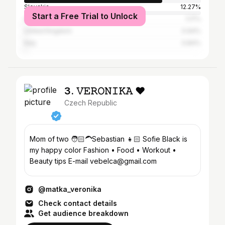
Slovakia
12.27%
Start a Free Trial to Unlock
United States
1.17%
United Kingdom
0.94%
Italy
0.84%
3. 𝚅𝙴𝚁𝙾𝙽𝙸𝙺𝙰 ♥
Czech Republic
Mom of two 🧑🏻‍🦱Sebastian 👧🏻 Sofie Black is
my happy color Fashion • Food • Workout •
Beauty tips E-mail vebelca@gmail.com
@matka_veronika
Check contact details
Get audience breakdown