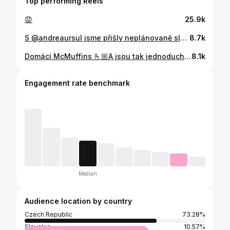
Top performing Reels
😟
25.9k
S @andreaursul jsme přišly neplánovaně sladěné 🤭 btw všichni se nás ptali, jestli nejsme sestry! Vidíte tam podobu? 👀✨🩷
8.7k
Domácí McMuffins 🫰🏼A jsou tak jednoduchý! 🙂‍↔️✨ Ingredience: 250 ml vlažného mléka 1 droždí Lžíce cukru krystal 40g másla 400g hladké mouky 1 vejce Špetka soli Metoda: Z vlažného mléka, droždí a lžíce cukru si nejprve připrav kvásek. Směs lehce promíchej a nech ji asi 10 minut stát, dokud nezačne pěnit. Mezitím si do mísy nasyp hladkou mouku, přidej špetku soli, vejce a rozpuštěné (ne horké) máslo. Poté přilij hotový kvásek a vypracuj hladké, nelepivé těsto. Těsto přikryj utěrkou a nech ho kynout na teplém místě přibližně 1 hodinu, dokud nezdvojnásobí svůj objem. Po vykynutí těsto rozděl na kolečka, tvar McMuffinů. Můžeš si pomoci hrníčkem. Ty nech ještě krátce kynout pod utěrkou. Nakonec je opékej na suché pánvi zhruba 5 minut z každé strany, dokud nezezlátnou a nejsou propečené. Dobrou chuť zlatíčka 🩷🩷🫰🏼 #mcmuffin #milicooks #vareni #recept
8.1k
Engagement rate benchmark
Median
Audience location by country
Czech Republic
73.28%
Slovakia
10.57%