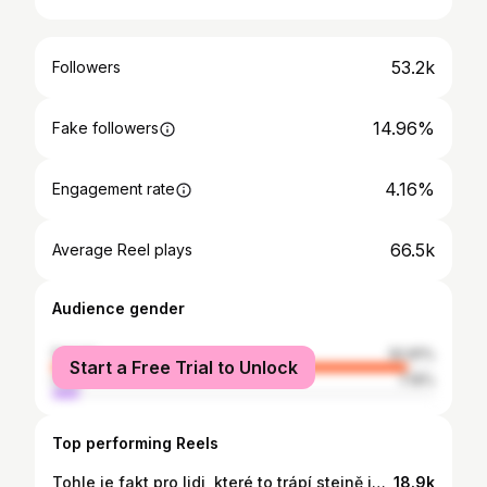
53.2k
Followers
14.96%
Fake followers
4.16%
Engagement rate
66.5k
Average Reel plays
Audience gender
female
92.81%
Start a Free Trial to Unlock
male
7.19%
Top performing Reels
Tohle je fakt pro lidi, které to trápí stejně jako to trápilo mě🤍😏 (není to nejzdravější, tak si to rozmyslete🫶🏻 ) - nepoužívat, pokud máte nějaký problém se zuby či dásněmi !! Jde pouze o moji vlastní zkušenost🌟 #beautyhack #lifehack
18.9k