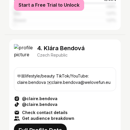
Start a Free Trial to Unlock
United States
1.64%
Italy
1.27%
Poland
1.27%
4. Klára Bendová
Czech Republic
🫶🏼lifestyle/beauty TikTok/YouTube:
claire.bendova ✉️claire.bendova@welovefun.eu
@claire.bendova
@claire.bendova
Check contact details
Get audience breakdown