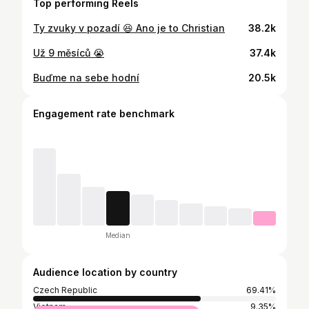
Top performing Reels
Ty zvuky v pozadí 😆 Ano je to Christian
38.2k
Už 9 měsíců 😭
37.4k
Buďme na sebe hodní
20.5k
Engagement rate benchmark
Median
Audience location by country
Czech Republic
69.41%
Vietnam
9.35%