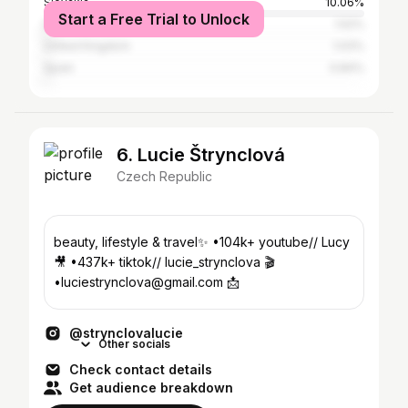
Slovakia
10.06%
Start a Free Trial to Unlock
Italy
1.52%
United Kingdom
1.03%
Spain
0.84%
6. Lucie Štrynclová
Czech Republic
beauty, lifestyle & travel✨ •104k+ youtube// Lucy
🎥 •437k+ tiktok// lucie_strynclova 🎬
•luciestrynclova@gmail.com 📩
@strynclovalucie
Other socials
Check contact details
Get audience breakdown