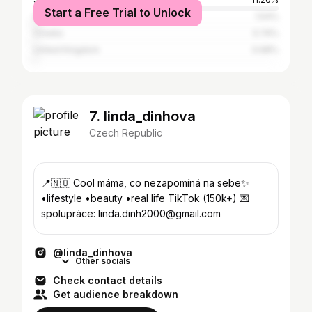
Start a Free Trial to Unlock
United States
1.54%
Croatia
0.74%
United Kingdom
0.68%
7. linda_dinhova
Czech Republic
📍🇳🇴 Cool máma, co nezapomíná na sebe✨
•lifestyle •beauty •real life TikTok (150k+) 💌
spolupráce: linda.dinh2000@gmail.com
@linda_dinhova
Other socials
Check contact details
Get audience breakdown