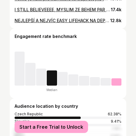
I STILL BELIEVEEEE, MYSLIM ZE BEHEM PAR DNI TO FAKT PORAD VYJDE, AZ MOC NAHOD TAM BYLO ❗️NAPIŠTE MI, JESTLI TOMU VĚŘÍTE A ČEHO JSTE SI VŠIMLI JEŠTĚ!!!😭😭🤯🤯🤯
17.4k
NEJLEPŠÍ A NEJVÍC EASY LIFEHACK NA DEPILACI KNÍRKU🤪🤍 #beautyhack
12.8k
Engagement rate benchmark
Median
Audience location by country
Czech Republic
62.38%
Slovakia
9.41%
Start a Free Trial to Unlock
United States
7.18%
Brazil
3.59%