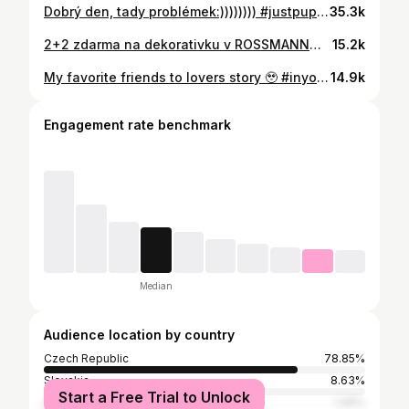
Dobrý den, tady problémek:)))))))) #justpuppythings #goldenpuppy #zlatyretrivr #stene #stenecifaze #pes #goldenretriever #dogcz #stenecizivot
35.3k
2+2 zdarma na dekorativku v ROSSMANN👯‍♀️✨🛍️ ~ od 11.5. do 17.5. ~ pro členy ROSMANN CLUBu ~ v prodejnách i online ~ produkty lze libovolně kombinovat ~ zdarma jsou dva nejlevnější produkty tak šupkyyyyy! *spolupráce #rossmann #challenge #nakupy
15.2k
My favorite friends to lovers story 🥹 #inyour20s #friendstolovers #couple #bestfriendstolovers
14.9k
Engagement rate benchmark
Median
Audience location by country
Czech Republic
78.85%
Slovakia
8.63%
Start a Free Trial to Unlock
United States
1.49%