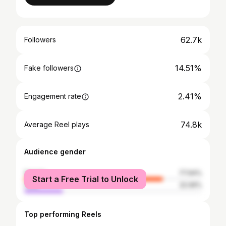
62.7k
Followers
14.51%
Fake followers
2.41%
Engagement rate
74.8k
Average Reel plays
Audience gender
female
77.94%
Start a Free Trial to Unlock
male
22.06%
Top performing Reels