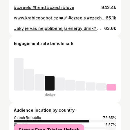
#czreels #trend #czech #love
942.4k
www.krabiceodbot.cz ❤️‍🩹 #czreels #czech #trend #viral #makeup #krabiceodbot
65.1k
Jaký je váš nejoblíbenější energy drink? 💙 #redbull #haul #czreels #czech #trend #viral #makeup
63.6k
Engagement rate benchmark
Median
Audience location by country
Czech Republic
73.65%
Slovakia
15.57%