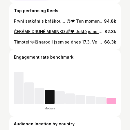
Top performing Reels
První setkání s bráškou… 😍❤️ Ten moment se nedá popsat slovy. Kyliánkova reakce byla tak krásná, čistá, opravdová… Pořád se na to díváme dokola a stejně to pokaždé prožíváme znovu. Jak silné to bylo. V tu chvíli jsem věděli, že z něj bude ten nejlepší bráška na světě. ❤️
94.8k
ČEKÁME DRUHÉ MIMINKO 🌈❤️ Ještě jsme se nepotkali, ale už tě tolik milujeme. Těšíme se na první objetí, první pohled, první smích. Až si spolu s Kyliánkem budete hrát a naplníte naše dny štěstím. S láskou Máma, táta a Kyliánek ❤️
82.3k
Timotei 🩵🧸narodil jsem se dnes 17.3. Ve 3:00 ráno. 🕒 Vážím 3210 g ⚖️ a měřím 50 cm 📏
68.3k
Engagement rate benchmark
Median
Audience location by country