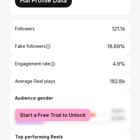
Full Profile Data
121.1k
Followers
18.89%
Fake followers
4.9%
Engagement rate
182.8k
Average Reel plays
Audience gender
female
72.57%
Start a Free Trial to Unlock
male
27.43%
Top performing Reels