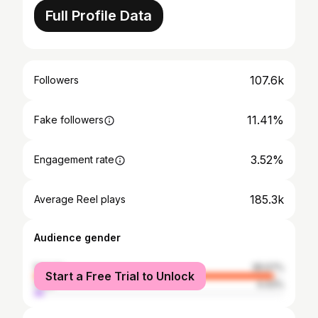
Full Profile Data
107.6k
Followers
11.41%
Fake followers
3.52%
Engagement rate
185.3k
Average Reel plays
Audience gender
female
95.57%
Start a Free Trial to Unlock
male
4.43%