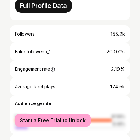
Full Profile Data
155.2k
Followers
20.07%
Fake followers
2.19%
Engagement rate
174.5k
Average Reel plays
Audience gender
female
87.55%
Start a Free Trial to Unlock
male
12.45%