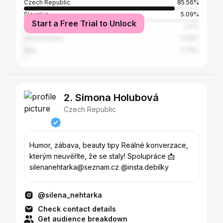
Czech Republic
85.56%
Slovakia
5.09%
Start a Free Trial to Unlock
Croatia
1.21%
United States
0.96%
Italy
0.76%
2. Simona Holubová
Czech Republic
Humor, zábava, beauty tipy Reálné konverzace,
kterým neuvěříte, že se staly! Spolupráce 📩
silenanehtarka@seznam.cz @insta.debilky
@silena_nehtarka
Check contact details
Get audience breakdown