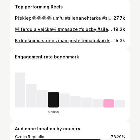
Top performing Reels
Překlep😂😂😂😂 umřu #silenanehtarka #sluzby
27.7k
🤣 ferdu a vajčka🤣 #masaze #sluzby #silenanehtarka
19.2k
K dnešnímu stories mám ještě tématickou konverzaci🤣 ani květináři to nemají lehké🤣 #silenanehtarka #sluzby #svatba
15.3k
Engagement rate benchmark
Median
Audience location by country
Czech Republic
78.29%