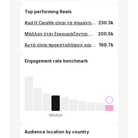
Top performing Reels
#ad Η CeraVe είναι τα σημαντικά, τα άλλα είναι παλιοσίδερα @cerave #moisturiselikeaderm #ceravepartner #cerave #moisturisingcream #cerawards
230.3k
Μάλλον έτσι ξεκουράζονται οι μαμάδες #rodopaki #einaifasi #ad
200.5k
Αυτά είναι προκαταλήψεις και δεν έχουν καμία σχέση με την πραγματικότητα.. λογικά! #psilokatalaves #brokoloko #sketch #fake #situation
199.7k
Engagement rate benchmark
Median
Audience location by country