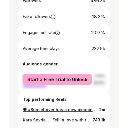
486.3k
Followers
18.3%
Fake followers
2.07%
Engagement rate
237.5k
Average Reel plays
Audience gender
female
71.81%
Start a Free Trial to Unlock
male
28.19%
Top performing Reels
❤️ #Sunsetlover has a new meaning at @amente_lefkada ❤️ #sunset #summer #moments #greekislands
2m
Kara Sevda. . . Fell in love with this melody 5 years ago and I am so happy to perform this amazing piece at gorgeous @galdubai under the lights of @burjkhalifa . . #Dubai #guitarcover #music #karasevda
743.1k