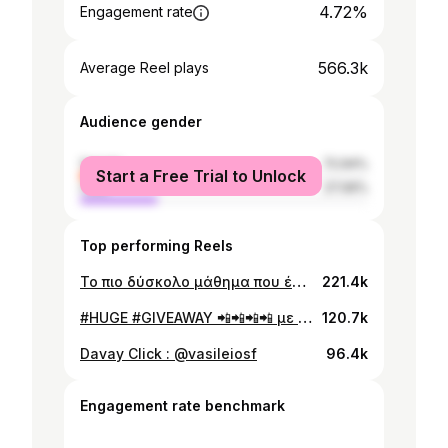
4.72%
Engagement rate
566.3k
Average Reel plays
Audience gender
female
72.94%
Start a Free Trial to Unlock
male
27.06%
Top performing Reels
Το πιο δύσκολο μάθημα που έμαθα φέτος είναι ότι κάποιες φορές είναι καλύτερα να αφήνεις τα πράγματα όπως είναι … να αφήνεις τους ανθρώπους να φεύγουν και κάποιους άλλους να έρχονται .. Θα γίνω ΜΑΜΑ και μάλιστα μόνη ΜΑΜΑ ... πρώτον γιατί ΜΠΟΡΩ .. και δεύτερον γιατί ο σύντροφος που είχα αποφάσιζε συνεχώς να προδίδει ότι είχαμε … παρ όλα αυτά ότι αγάπη δε φρόντισαν να μου δώσουν κάποιοι … θα φροντίσω να την δώσω απλόχερα σε αυτό που κουβαλάω μέσα μου❤️
221.4k
#HUGE #GIVEAWAY 📲📲📲📲 με την εταιρεία @lolitas_house ◻️ Για να λάβεις μέρος στο Giveaway θα πρέπει να κάνεις: ▫️Like στη φωτογραφία ▫️Follow @lolitas_house ▫️Follow @super_kikii ▫️Follow @dimitraalexandraki1 ▫️Πες μου στα σχόλια 1 φίλο/η που πιστεύεις, ότι θα ενδιαφερόταν να πάρει μέρος στο Giveaway. Οι νικητές θα είναι 5 και κερδίζουν τα εξής: 1️⃣ iPhone 15 plus 128GB 2️⃣ iPhone 15 plus 128GB 3️⃣ iPhone 15 plus 128GB 4️⃣ iPhone 15 plus 128GB 5️⃣ΔΩΡΟΕΠΙΤΑΓΗ 500€ 💬 Κάθε σχόλιο είναι και μία νεα συμμετοχή. Όσα περισσότερα σχόλια κάνεις, τόσες περισσότερες πιθανότητες έχεις για να κερδίσεις. 🗓 Το Giveaway ξεκινάει τη Τρίτη 05/12/2023 και ώρα 19:00 και λήγει τη Πέμπτη 14/12/2023 και ώρα 22:00 . Η επιλογή των νικητών θα γίνει με τυχαίο τρόπο από τα παραπάνω προφίλ με τη χρήση πιστοποιημένης εφαρμογής Lukky app, ώστε να είναι δίκαιη για όλους και να έχουν όλοι ίσες πιθανότητες. ⚪️ Δικαίωμα συμμετοχής έχουν μόνο όσοι έχουν τόπο διαμονής στην Ελλάδα και Κύπρο ανεξαρτήτου ορίου ηλικίας! ⚪️ Σε περίπτωση που ο/η νικητής/τρια είναι κάτοικος εκτός Αθηνών αλλά και εντός θα στείλουμε τα δώρα με μεταφορική εταιρία. ❕Η συγκεκριμένη προωθητική ενέργεια δεν επιχορηγείται, υποστηρίζεται ή διεξάγεται από το instagram, ούτε συνδέεται μαζί του με οποιονδήποτε τρόπο. ❕Με τη συμμετοχή σας στο Giveaway δηλώνετε ότι το instagram απαλλάσσεται από κάθε ευθύνη για τη συγκεκριμένη προωθητική ενέργεια. 🪧 Good Luck!
120.7k
Davay Click : @vasileiosf
96.4k
Engagement rate benchmark