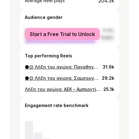
204.3k
Average Reel plays
Audience gender
female
21.14%
Start a Free Trial to Unlock
male
78.86%
Top performing Reels
⚫️🟡 Λήξη του αγώνα: Παναθηναϊκός – ΑΕΚ 2-3! #aekfc #aekfcseason2025_2026 #slgr
31.9k
⚫️🟡 Λήξη του αγώνα: Σαμσουνσπόρ – ΑΕΚ 1-2 #aekfc #aekfcseason2025_2026 #UECL
29.2k
Λήξη του αγώνα: ΑΕΚ – Αμπερντίν 6-0! #aekfc #aekfcseason2025_2026 #UECL
25.1k
Engagement rate benchmark