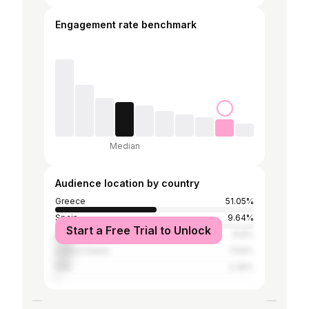
Engagement rate benchmark
Median
Audience location by country
Greece
51.05%
Spain
9.64%
Start a Free Trial to Unlock
United Kingdom
8.9%
United States
7.54%
Italy
2.35%