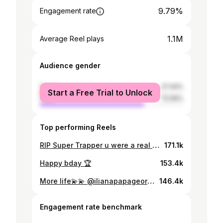
9.79%
Engagement rate
1.1M
Average Reel plays
Audience gender
female
27.44%
Start a Free Trial to Unlock
male
72.56%
Top performing Reels
RIP Super Trapper u were a real one🕊
171.1k
Happy bday 🏆
153.4k
More life💫💫 @ilianapapageorgiou
146.4k
Engagement rate benchmark