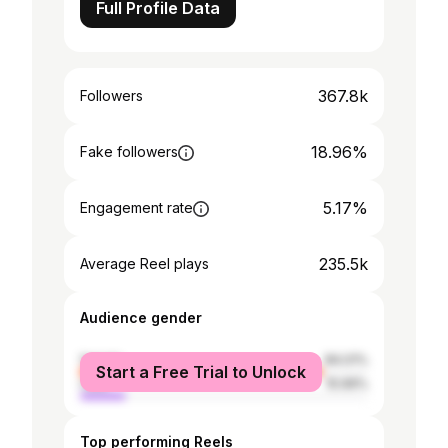
Full Profile Data
367.8k
Followers
18.96%
Fake followers
5.17%
Engagement rate
235.5k
Average Reel plays
Audience gender
female
84.01%
Start a Free Trial to Unlock
male
15.99%
Top performing Reels