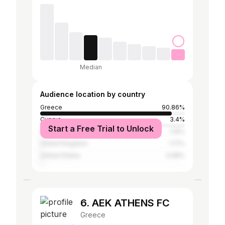
Median
Audience location by country
Greece
90.86%
Cyprus
3.4%
Start a Free Trial to Unlock
Germany
1.19%
United Kingdom
1.17%
United States
0.58%
6. ΑΕΚ ATHENS FC
Greece