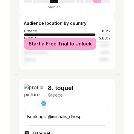
Median
Audience location by country
Greece
83%
Cyprus
5.63%
Start a Free Trial to Unlock
Germany
1.94%
United States
1.24%
Turkey
0.85%
8. toquel
Greece
Bookings: @michalis_dhesp
@toquel