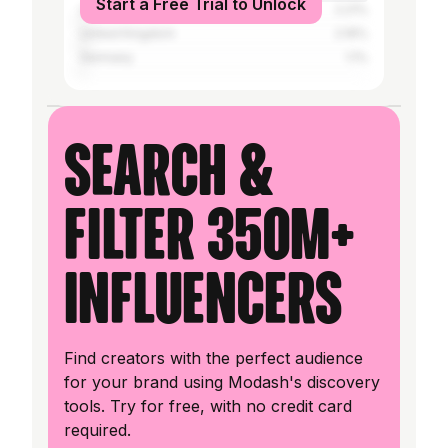
Start a Free Trial to Unlock
United States
2.21%
United Kingdom
2.16%
Germany
1.1%
Search &
filter 350M+
influencers
Find creators with the perfect audience
for your brand using Modash's discovery
tools. Try for free, with no credit card
required.