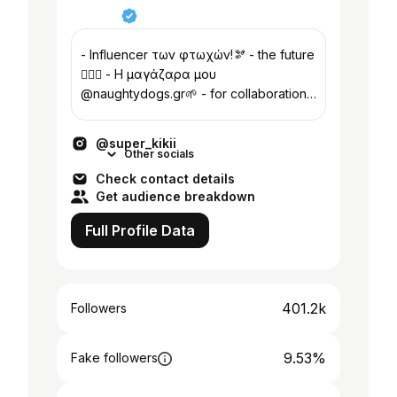
- Influencer των φτωχών!🫘 - the future
🧜🏼‍♀️ - Η μαγάζαρα μου
@naughtydogs.gr🌱 - for collaboration :
🍓Theplayers.influencers@gmail.com 🧁
@super_kikii
Other socials
Check contact details
Get audience breakdown
Full Profile Data
401.2k
Followers
9.53%
Fake followers