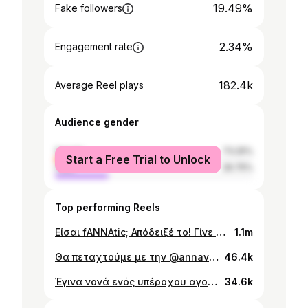
19.49%
Fake followers
2.34%
Engagement rate
182.4k
Average Reel plays
Audience gender
female
73.25%
Start a Free Trial to Unlock
male
26.75%
Top performing Reels
Είσαι fANNAtic; Απόδειξέ το! Γίνε 1 από τους 10 τυχερούς που θα κερδίσουν: 🎟️ 1 διπλή πρόσκληση για το Exclusive After Party με την Άννα Βίσση, στις 14.09.2025, μετά το τέλος της συναυλίας. 🎶 1 διπλή πρόσκληση γενικής εισόδου (κερκίδες) για τη συναυλία της ίδιας μέρας στο Καλλιμάρμαρο. Τι πρέπει να κάνεις:* 1. Like στο post της ΔΕΗ 2. Comment το τραγούδι της Άννας που σου δίνει ενέργεια 3. Χρησιμοποίησε τα hashtags #EnergyOutLoud & #ΔΕΗ. 4. Follow τους λογαριασμούς @dei.gr & @annavissiofficial ℹ️ Η συμμετοχή ισχύει έως και 21/07/2025. ℹ️Οι νικητές θα ενημερωθούν με DM μετά από κλήρωση. ℹ️*Αν δεν επιθυμείτε την επεξεργασία των προσωπικών σας δεδομένων, μπορείτε να ασκήσετε το δικαίωμα εναντίωσης αποστέλλοντας email στο 360-services@crowdpolicy.com #ΔΕΗ #EnergyOutLoud #annavissi
1.1m
Θα πεταχτούμε με την @annavissiofficial και την παρέα μου στο Παρίσι και θα δούμε και την συναυλία της. Επειδή γουστάρει πολύ το Γηροκομείο μου έκανε ένα μεγάλο δώρο. Μου έδωσε 10 προσκλήσεις για την συναυλία της. Όποιος θέλει και είναι στο Παρίσι από τους φίλους μας «Στο Γηροκομείο» είστε καλεσμένοι μας, της Άννας κι εμένα. Στείλτε μου για να σας δώσω τις προσκλήσεις και θα τα πούμε από κοντά αγαπημένοι μου φίλοι!!!
46.4k
Έγινα νονά ενός υπέροχου αγοριού και έζησα τρεις μαγικές μέρες και νύχτες με φίλους και αγαπημένους .. Η τελευταία ανάμνηση μου ανήκει στον θρυλικό Elton John 🌹
34.6k