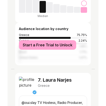
Median
Audience location by country
Greece
75.75%
Cyprus
2.24%
Start a Free Trial to Unlock
Germany
1.95%
Brazil
1.71%
United States
1.47%
7. Laura Narjes
Greece
@oui.slay TV Hostess, Radio Producer,