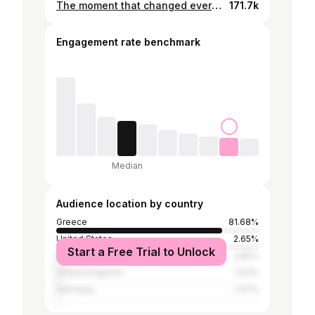
The moment that changed everything. A whole new world opened — deeply felt connections with so many hearts.🤍 I am so grateful for this shared journey of emotional music, peace and calmness Wishing us more times like this ✨💫 🤍🤍🎶🎵
171.7k
Engagement rate benchmark
Median
Audience location by country
Greece
81.68%
United States
2.65%
Start a Free Trial to Unlock
Cyprus
2.65%
United Kingdom
1.53%
Germany
1.07%