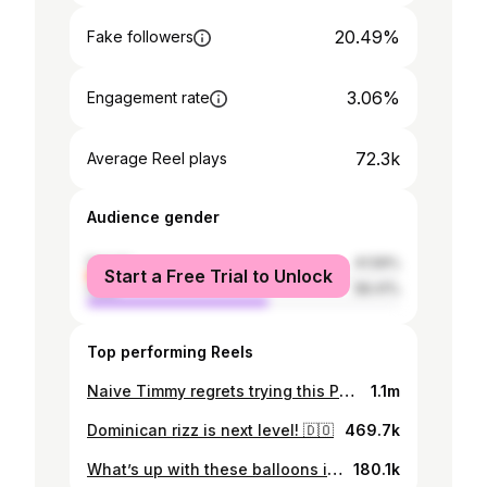
20.49%
Fake followers
3.06%
Engagement rate
72.3k
Average Reel plays
Audience gender
female
41.59%
Start a Free Trial to Unlock
male
58.41%
Top performing Reels
Naive Timmy regrets trying this Philippino slum drink
1.1m
Dominican rizz is next level! 🇩🇴
469.7k
What’s up with these balloons in Portugal? 🎈
180.1k