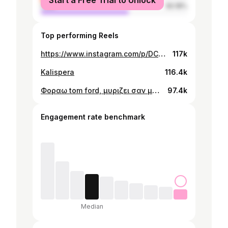
Start a Free Trial to Unlock
male
60.18%
Top performing Reels
https://www.instagram.com/p/DC9yFxIic-2/
117k
Kalispera
116.4k
Φοραω tom ford, μυριζει σαν μανταρινι
97.4k
Engagement rate benchmark
Median