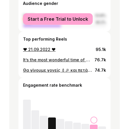
Audience gender
female
53.8%
Start a Free Trial to Unlock
male
46.2%
Top performing Reels
❤️ 21.09.2022 ❤️
95.1k
It’s the most wonderful time of my life 👶🏻
76.7k
Θα γίνουμε γονείς 🍼🎉 και πετάμε από την χαρά και την ευτυχία μας! Ανυπομονούμε σαν τρελοί να κρατήσουμε στην αγκαλιά μας το αγγελουδάκι μας! Είμαστε τόσο τυχεροί και νιώθουμε ευλογημένοι 🤍
74.7k
Engagement rate benchmark