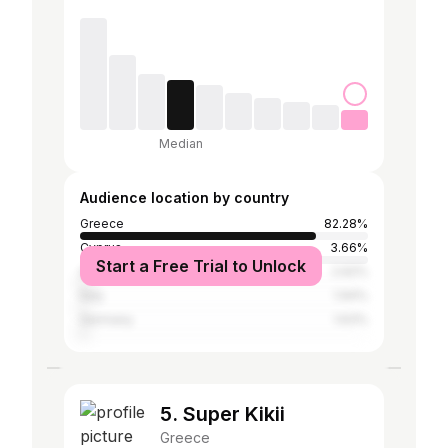
Median
Audience location by country
Greece
82.28%
Cyprus
3.66%
Start a Free Trial to Unlock
Albania
2.62%
Italy
1.94%
Germany
1.63%
5. Super Kikii
Greece