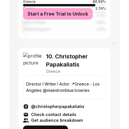
Greece
86.99%
Cyprus
2.76%
Start a Free Trial to Unlock
Germany
2.13%
United States
1.66%
United Kingdom
1.24%
10. Christopher
Papakaliatis
Greece
Director I Writer I Actor 📍Greece - Los
Angeles @maestroinblue.tvseries
@christopherpapakaliatis
Check contact details
Get audience breakdown