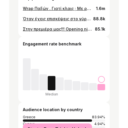
Wrap Παξών . Γιατί κλαις ; Με ρωτάνε. Γιατί η ιστορια μας αρχίζει και τελειώνει σε αυτό το νησί. Γιατί εδώ γνώρισα ανθρώπους που δεν θα ξεχάσω ποτε στη ζωή μου. Εδώ αγάπησα , εδώ κολύμπησα , εδώ βούτηξα στη χαρά και την ανυπομονησία να έρθω πάλι και πάλι και πάλι. Αυτό το νησί δεν θα είναι ποτε το ιδιο αν δεν είμαστε όλοι μαζί . Για αυτό δεν είναι κακο να κλαίμε και να λέμε ευχαριστώ για όλα όσα μας έκαναν αυτό που είμαστε σήμερα ΜΑΖΙ. Ευχαριστώ νησί ❤️ είσαι μια φωλιά γεμάτη δύναμη.
1.6m
Όταν έχεις επισκέψεις στο γύρισμα και οι guest πρέπει να φάνε πρώτα!!! Break και φαγητό για το νέο cast του @maestroinblue.tvseries #paxos Backstage 🎬 Break for lunch for new casting members #babyfeeding #twins #shooting #break @haris_alexiou_official
88.8k
Στην πρεμιέρα μας!!! Opening night under the stars #premiere #oldschool @maestroinblue.tvseries #openair #cinema #island #paxos @foss.productions @netflix @megatvcom
85.1k
Engagement rate benchmark
Median
Audience location by country
Greece
83.94%
Cyprus
4.94%