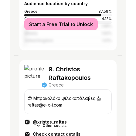
Audience location by country
Greece
87.59%
Cyprus
4.12%
Start a Free Trial to Unlock
Germany
1.68%
Albania
1.62%
United Kingdom
1.01%
9. Christos
Raftakopoulos
Greece
😎 Μπροκολόκο ψιλοκατάλαβες 📩
raftas@e-x-i.com
@xristos_raftas
Other socials
Check contact details