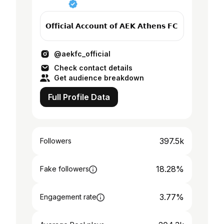
𝗢𝗳𝗳𝗶𝗰𝗶𝗮𝗹 𝗔𝗰𝗰𝗼𝘂𝗻𝘁 𝗼𝗳 𝗔𝗘𝗞 𝗔𝘁𝗵𝗲𝗻𝘀 𝗙𝗖
@aekfc_official
Check contact details
Get audience breakdown
Full Profile Data
397.5k
Followers
18.28%
Fake followers
3.77%
Engagement rate