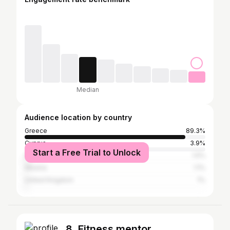
Median
Audience location by country
Greece
89.3%
Cyprus
3.9%
Start a Free Trial to Unlock
Germany
1.5%
Albania
1.1%
United Kingdom
1%
8. Fitness mentor