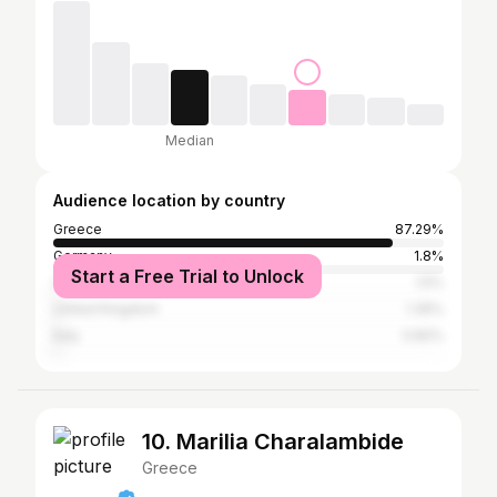
Median
Audience location by country
Greece
87.29%
Germany
1.8%
Start a Free Trial to Unlock
Cyprus
1.5%
United Kingdom
1.35%
Italy
0.82%
10. Marilia Charalambide
Greece