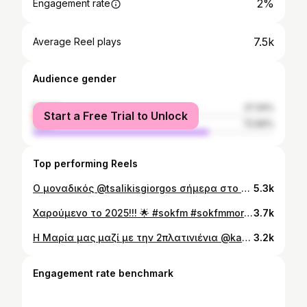
2%
Engagement rate
7.5k
Average Reel plays
Audience gender
female
27.34%
Start a Free Trial to Unlock
male
72.66%
Top performing Reels
Ο μοναδικός @tsalikisgiorgos σήμερα στο ΣΟΚfm Morning Show με τον Γιώργο και την Μαρία! #sokfmmorningshow #sokfm1048 #giorgosmaria #tsalikisgiorgos
5.3k
Χαρούμενο το 2025!!! 🌟 #sokfm #sokfmmorningshow #giorgosmaria
3.7k
Η Μαρία μας μαζί με την 2πλατινιένια @katerinalioliouofficial !! 👏🏼👏🏼👏🏼
3.2k
Engagement rate benchmark