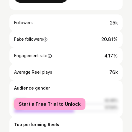
25k
Followers
20.81%
Fake followers
4.17%
Engagement rate
76k
Average Reel plays
Audience gender
female
42.46%
Start a Free Trial to Unlock
male
57.54%
Top performing Reels