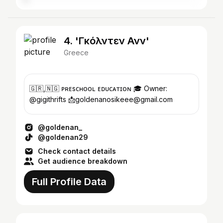
4. 'Γκόλντεν Ανν'
Greece
🇬🇷,🇳🇬 ᴘʀᴇsᴄʜᴏᴏʟ ᴇᴅᴜᴄᴀᴛɪᴏɴ 🎓 Owner:
@gigithrifts 📩goldenanosikeee@gmail.com
@goldenan_
@goldenan29
Check contact details
Get audience breakdown
Full Profile Data