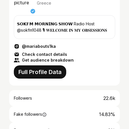
Greece
𝗦𝗢𝗞𝗙𝗠 𝗠𝗢𝗥𝗡𝗜𝗡𝗚 𝗦𝗛𝗢𝗪 Radio Host
@sokfm1048 🎙️ 𝐖𝐄𝐋𝐂𝐎𝐌𝐄 𝐈𝐍 𝐌𝐘 𝐎𝐁𝐒𝐄𝐒𝐒𝐈𝐎𝐍𝐒
@mariabouts1ka
Check contact details
Get audience breakdown
Full Profile Data
22.6k
Followers
14.83%
Fake followers