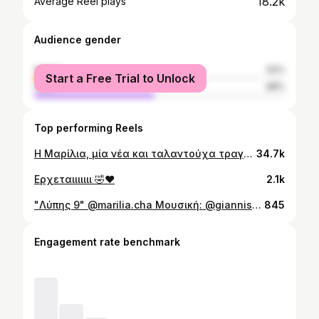
18.2k
Average Reel plays
Audience gender
female
52%
Start a Free Trial to Unlock
male
48%
Top performing Reels
Η Μαρίλια, μία νέα και ταλαντούχα τραγουδίστρια, παρουσιάζει το καινούργιο της single και music video με τίτλο «Κάπου Κάπου», που κυκλοφορεί από την Panik Records. Το «Κάπου Κάπου» είναι ένα δυνατό ποπ κομμάτι που έρχεται να μας ξεσηκώσει. Τους στίχους υπογράφει ο επιτυχημένος δημιουργός και παραγωγός Βασίλης Κουμεντάκος και τη μουσική ο ίδιος μαζί με τον Απόστολο Κυριακίδη. To νέο single έρχεται στις οθόνες μας μέσα από ένα music video με δυναμικές σκηνές, στο οποίο πρωταγωνιστεί η Μαρίλια, σε σκηνοθεσία του Alex Κωνσταντινίδη. #Panikrecords🔥
34.7k
Ερχεταιιιιιιι 🤣❤️
2.1k
"Λύπης 9" @marilia.cha Μουσική: @giannis_fraseris @xristos.santikai Στίχοι: @grigoris_vaxavanelis Σκηνοθεσία: @stevenairth_official Out Now💥 #Panikrecords❤️‍🔥
845
Engagement rate benchmark