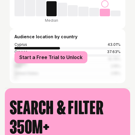
Median
Audience location by country
Cyprus
43.01%
Greece
37.63%
Start a Free Trial to Unlock
United Kingdom
10.75%
Italy
2.15%
United States
2.15%
Search & filter
350M+