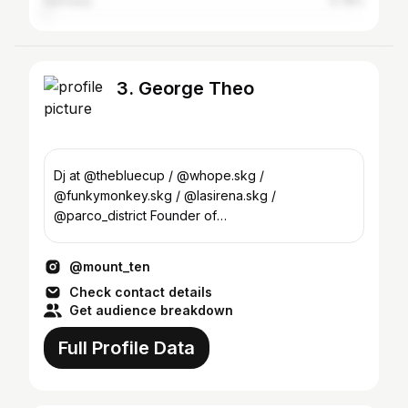
Germany
0.78%
3. George Theo
Dj at @thebluecup / @whope.skg /
@funkymonkey.skg / @lasirena.skg /
@parco_district Founder of
@pops.clicks.and.crackles/@ladozebar Vinyl
collector
@mount_ten
Check contact details
Get audience breakdown
Full Profile Data