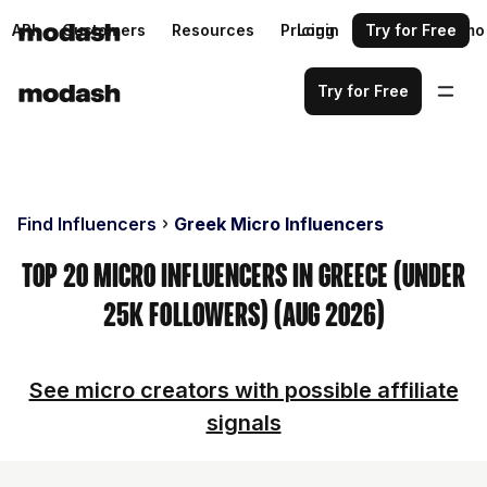
API
Customers
Resources
Pricing
Login
Request a demo
Try for Free
Try for Free
Find Influencers
Greek Micro Influencers
Top 20 Micro Influencers in Greece (Under
25k Followers) (Aug 2026)
See micro creators with possible affiliate
signals