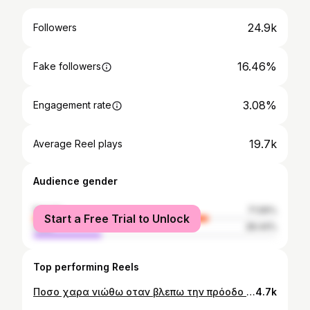
24.9k
Followers
16.46%
Fake followers
3.08%
Engagement rate
19.7k
Average Reel plays
Audience gender
female
71.56%
Start a Free Trial to Unlock
male
28.44%
Top performing Reels
Ποσο χαρα νιώθω οταν βλεπω την πρόοδο της αγαπημένης μου φίλης !!! Σοφια μου ο εχθρός του καλού είναι το καλύτερο παμε να το τελειώσουμε !
4.7k