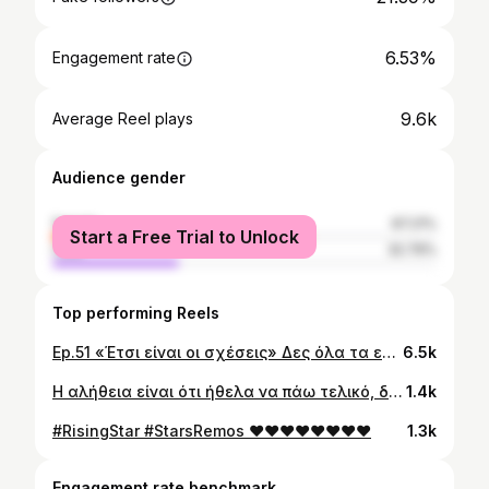
6.53%
Engagement rate
9.6k
Average Reel plays
Audience gender
female
67.21%
Start a Free Trial to Unlock
male
32.79%
Top performing Reels
Ep.51 «Έτσι είναι οι σχέσεις» Δες όλα τα επεισόδια στα Reels στο προφίλ μου🐐🥰 Music Production/ Recording/ Mix/ Master: @papazo_ Main Vocals: @klodianna_j Το μπαλκόνι που τόσο αγαπάτε επέστρεψε για να σηματοδοτήσει το καλοκαίρι!!Σήμερα, διασκευάζουμε ένα αγαπημένο τραγούδι. Μουσική/Στίχοι: @iro_lechouriti 🤗🤗 Στειλ’το σε αυτόν-η που θες, γιατί έτσι είναι οι σχέσεις !!🌼🌼 Το μπαλκόνι γιορτάζει τον 1 χρόνο του, με μία επετειακή συναυλία στην Δεξαμενή στο Κολωνάκι 22 Μαΐου (Ελεύθερη Είσοδος)!! Σας περιμένω με πολλές εκπλήξεις🤞🤞 Διοργάνωση @voice102.5 Στο @thisisathenscityfestival #greekmusic #indiemusic
6.5k
Η αλήθεια είναι ότι ήθελα να πάω τελικό, δεν τα κατάφερα όμως αλλά όλο αυτό που έζησα τόσους μήνες δεν περιγράφεται!! Αρχικά θέλω να πω ένα τεράστιο ευχαριστώ σε όλους εσάς που πιστέψατε σε μένα και κάθε Κυριακή ήσασταν εκεί για μένα μπροστά στην τηλεόραση για να μου δώσετε την ψήφο σας και να μου χαρίσετε την αγάπη σας. Έζησα πραγματικά απίστευτες στιγμές εκεί μέσα...Τραγούδησα, χόρεψα και πέρασα όμορφα με όλα μου τα λαηβ!! Κάποια ήταν καλύτερα από άλλα, αλλά όλα για μένα ήταν υπέροχα!! Ήταν και είναι ένα από τα ομορφότερα βήματα που έχω τολμήσει να κάνω!! Ευχαριστώ όλους πάρα πολύ κυρίως για την αγάπη που μου έχετε προσφέρει και φυσικά την ψήφο σας!! Δεν τελείωσε τίποτα για μένα, ούτως ή άλλως όλα τώρα αρχίζουν!! #RisingStar #StarsRemos ❤🌟❤
1.4k
#RisingStar #StarsRemos ❤❤❤❤❤❤❤❤
1.3k
Engagement rate benchmark