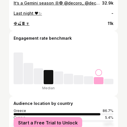
It’s a Gemini season 🦋🧿 @decoro_ @decoroswim
32.9k
Last night 🖤✨
-
🍓🍒🍫🍷
11k
Engagement rate benchmark
Median
Audience location by country
Greece
86.7%
Cyprus
5.4%
Start a Free Trial to Unlock
United States
1.07%