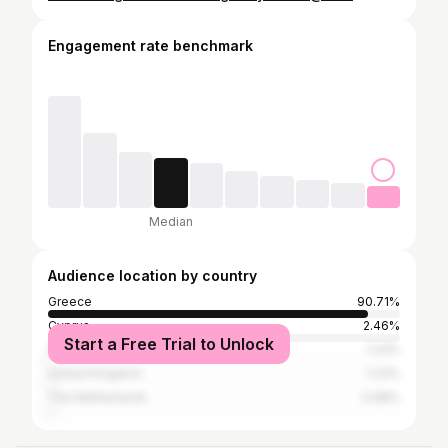
Engagement rate benchmark
Median
Audience location by country
Greece
90.71%
Cyprus
2.46%
Start a Free Trial to Unlock
Germany
1.23%
United Kingdom
1.23%
The Netherlands
0.68%