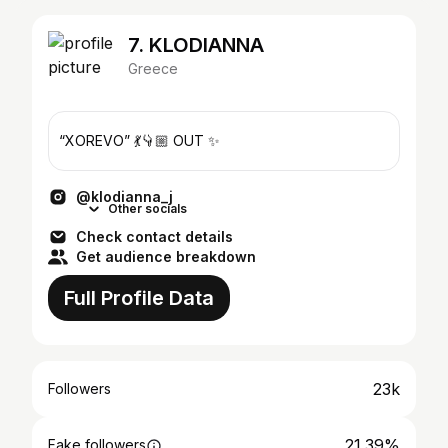
7. KLODIANNA
Greece
“XOREVO” 💃👇🏼 OUT ✨
@klodianna_j
Other socials
Check contact details
Get audience breakdown
Full Profile Data
23k
Followers
21.39%
Fake followers