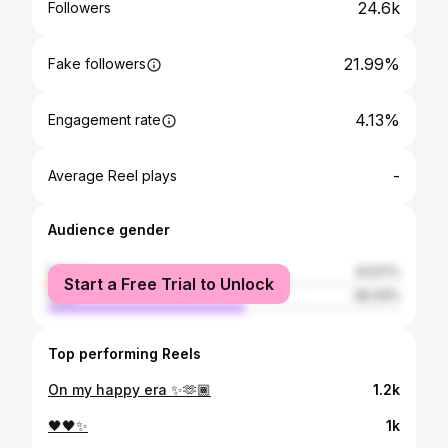
24.6k
Followers
21.99%
Fake followers
4.13%
Engagement rate
-
Average Reel plays
Audience gender
female
43.57%
Start a Free Trial to Unlock
male
56.43%
Top performing Reels
On my happy era ✨🫶🏾
1.2k
🖤🖤✨
1k