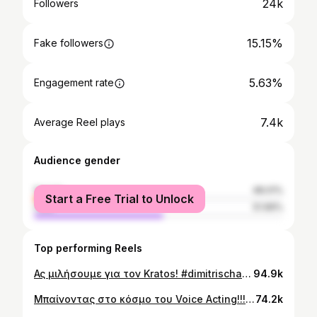
24k
Followers
15.15%
Fake followers
5.63%
Engagement rate
7.4k
Average Reel plays
Audience gender
female
48.01%
Start a Free Trial to Unlock
male
51.99%
Top performing Reels
Ας μιλήσουμε για τον Kratos! #dimitrischavres #nikikatakratos #actorslife #playstation #godofwar #kratos #fy #fyp #gameathlon #gow #greekkratos #santamonica #videogames #gamingmemes #greekgaming #foryou #instagood
94.9k
Μπαίνοντας στο κόσμο του Voice Acting!!!pt.5 #voiceacting #tips #kratos #godofwar #playstation #instagood #foryou #dimitrischavres #actorslife #videogames
74.2k