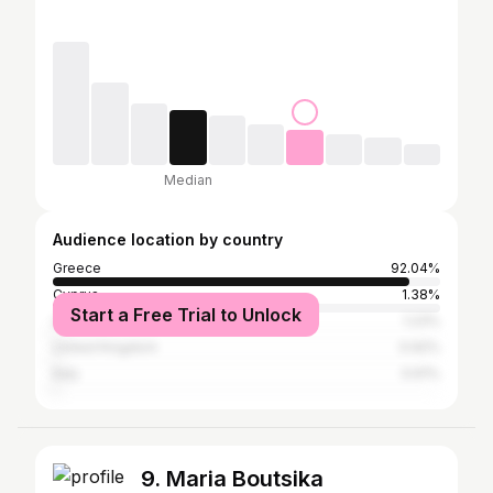
Median
Audience location by country
Greece
92.04%
Cyprus
1.38%
Start a Free Trial to Unlock
United States
1.23%
United Kingdom
0.92%
Italy
0.61%
9. Maria Boutsika