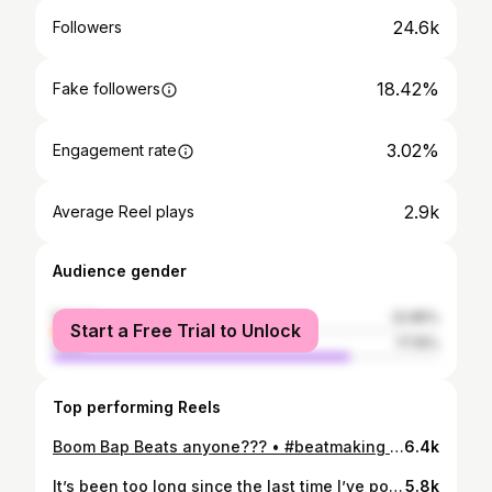
24.6k
Followers
18.42%
Fake followers
3.02%
Engagement rate
2.9k
Average Reel plays
Audience gender
female
22.85%
Start a Free Trial to Unlock
male
77.15%
Top performing Reels
Boom Bap Beats anyone??? • #beatmaking #hiphop #hiphopmusic #hiphopbeats #boombap #boombaphiphop #boombapbeats #oldschoolhiphop #maschine #nativeinstruments #beatmaker #producer #beatmaking #beatoftheday #reeloftheday #instalifo #videooftheday
6.4k
It’s been too long since the last time I’ve posted a beat video. But now I’m 💯 back! New single track Comin 🔜 • #wednesday #beat #akai #mpc #beatmaking #mpc2000xl #beatmakers #oldschool #hiphop #homestudio #studiolife #sampling #vinylrecords #cratedigger #bestbeatmakersworld #instalifo #athensvoice #gopro #goprovideo #videooftheday #beatoftheday
5.8k