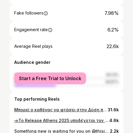
7.98%
Fake followers
6.2%
Engagement rate
22.6k
Average Reel plays
Audience gender
female
60.13%
Start a Free Trial to Unlock
male
39.87%
Top performing Reels
Μπορεί ο καθένας να φτάσει στην Δύση πηγαίνοντας ίσια στην Ανατολή. #denksero #pavlospavlidis Photo: @marizacaps
31.6k
📣Το Release Athens 2025 υποδέχεται τον @pavlos.pavlidis.official, το Σάββατο 21 Ιουνίου, στην Πλατεία Νερού! 💥Ο σπουδαίος τραγουδοποιός, μετά από δύο συνεχόμενα sold-out στο Floyd Live Music Venue και άλλο ένα στο Δημοτικό Θέατρο Λυκαβηττού, επιστρέφει στην Πλατεία Νερού για μια συναυλία-σταθμό στην τεράστια καριέρα του! 👉🏻Ακριβώς πριν, η σκηνή του φεστιβάλ θα φιλοξενήσει άλλο ένα μεγάλο όνομα, αφού ο υπέροχος @kbhta επιστρέφει στο Release Athens δύο χρόνια μετά τη θριαμβευτική εμφάνιση των Στέρεο Νόβα στον ίδιο χώρο. Τη βραδιά θα ανοίξουν οι εξαιρετικοί @super_stereo_thess. 🔗Η διάθεση των εισιτηρίων ξεκινάει άμεσα. ⚠️ΠΡΟΣΟΧΗ! Αποκλειστικός πάροχος εισιτηρίων του Release Athens Festival είναι η more.com & το δίκτυο συνεργατών της. ❌Μην προβείτε σε αγορά από οποιαδήποτε άλλη online υπηρεσία διάθεσης εισιτηρίων, κυρίως του εξωτερικού (όπως Viagogo/StubHub/Ticombo) #releaseathens25 #pavlospavlidis #kbhta #makingmemoriestogether #naeisaiekei
4.6k
Something new is waiting for you on @thisisfine.records #youtube channel. Can you guess? /// #tbt to this sold out show at Lycabettus Theater. Directed by Stelios Zoidis / @stelioszoo ~ camera operators: @kissthefrogathens & @rooftop_studio_ #pavlospavlidis #Λ24 #live #lycabettus #newvideo #tbt #videooftheday #reeloftheday #athensgreece // @pavlos.pavlidis.official ++ special thanks to @novelvox for their awesome collab. / Thank you for your support xx
2.2k