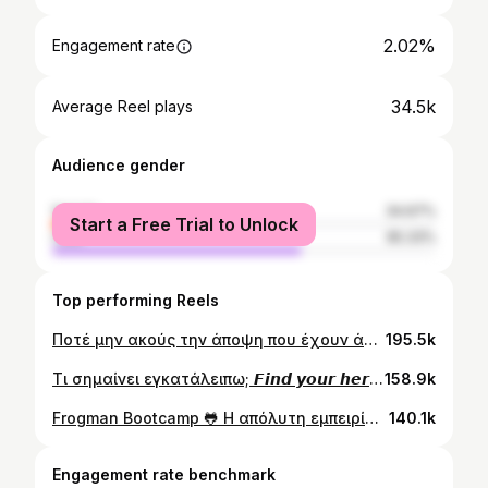
2.02%
Engagement rate
34.5k
Average Reel plays
Audience gender
female
34.67%
Start a Free Trial to Unlock
male
65.33%
Top performing Reels
Ποτέ μην ακούς την άποψη που έχουν άλλοι για το όνειρο σου Αν είσαι εργατικός, έχεις μεράκι και λατρεύεις αυτό που κανείς θα βρεις τον τρόπο να προσθέσεις την μοναδικότητα σου σε αυτό και τότε η επιτυχία είναι μονόδρομος Άφησε μου ένα 💯 στα σχόλια αν συμφωνείς 𝙁𝙞𝙣𝙙 𝙮𝙤𝙪𝙧 𝙝𝙚𝙧𝙤 . . . . . . . #project__possible #onlinecoaching #personaltraining #fitness #athenstrainers #fitnessmotivation #Athensfitness #athens #προπόνηση #άσκηση #mentality #gym #gymmotivation #fitnesscoach #personaltrainer #onlinepersonaltraining #ασκηση #γυμναστική #running #strength #triathlon #dietplans #militaryfitness #army #navy #specialforces #preporation #frogmanprep #findyourhero
195.5k
Τι σημαίνει εγκατάλειπω; 𝙁𝙞𝙣𝙙 𝙮𝙤𝙪𝙧 𝙝𝙚𝙧𝙤 . . . . . . . #project__possible #onlinecoaching #personaltraining #fitness #athenstrainers #fitnessmotivation #Athensfitness #athens #προπόνηση #άσκηση #mentality #everest #everestmountain #fitnesscoach #personaltrainer #onlinepersonaltraining #everestpeak #γυμναστική #everest2023 #strength #triathlon #dietplans #militaryfitness #army #navy #specialforces #preporation #frogmanprep #findyourhero
158.9k
Frogman Bootcamp 🐸 Η απόλυτη εμπειρία σε περιμένει Δήλωσε συμμετοχή τώρα ⬇️ ⬇️ ⬇️ Frogman.gr @olympic_productions . . . . . . . . #frogman_bootcamp #frogmanbootcamp #project__possible #frogmanlife #specialforces #tactical #tacticaltraining #tacticalfitness #tacticalathlete #army #navy #diving #scubadiving #survival #medical #onlyeasydaywasyesterday #findyourhero
140.1k
Engagement rate benchmark