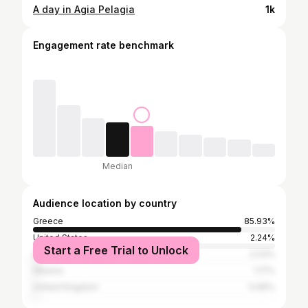
A day in Agia Pelagia
1k
Engagement rate benchmark
Median
Audience location by country
Greece
85.93%
United States
2.24%
Start a Free Trial to Unlock
Germany
2.03%
Albania
1.17%
United Kingdom
0.96%