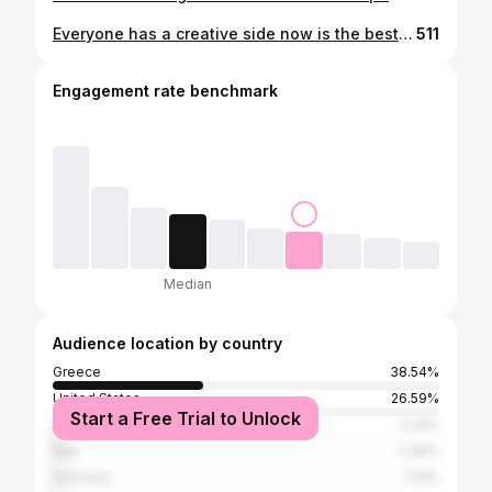
Everyone has a creative side now is the best time to embrace it. Stay home and be creative! • #quarantine #beatmaking #stayhome #staysafe #becreative #beatmaker #oldschool #newschool #hiphop #beats #akai #mpc2000xl #hiphopmusic #dj #cratedigger #recordcollector #photooftheday #pictureoftheday #instalifo #athensvoice #skg
511
Engagement rate benchmark
Median
Audience location by country
Greece
38.54%
United States
26.59%
Start a Free Trial to Unlock
United Kingdom
3.24%
Italy
2.36%
Germany
2.12%