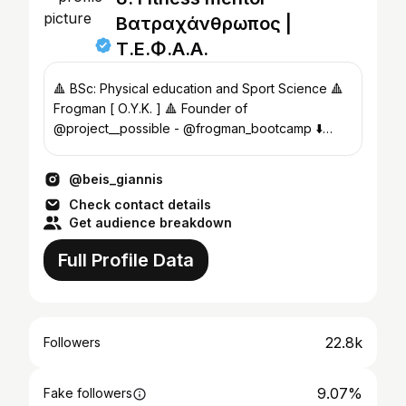
Βατραχάνθρωπος |
Τ.Ε.Φ.Α.Α.
🔺 BSc: Physical education and Sport Science 🔺
Frogman [ Ο.Υ.Κ. ] 🔺 Founder of
@project__possible - @frogman_bootcamp ⬇️
Train with me ⬇️
@beis_giannis
Check contact details
Get audience breakdown
Full Profile Data
22.8k
Followers
9.07%
Fake followers