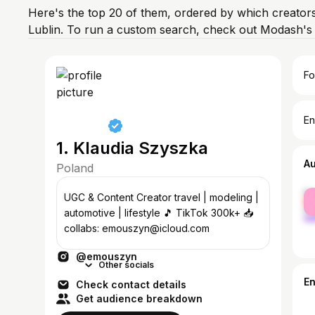
Here's the top 20 of them, ordered by which creators
Lublin. To run a custom search, check out Modash's 
Fo
En
1. Klaudia Szyszka
A
Poland
fe
UGC & Content Creator travel | modeling |
ma
automotive | lifestyle 🎵 TikTok 300k+ 📥
collabs: emouszyn@icloud.com
@emouszyn
Other socials
E
Check contact details
Get audience breakdown