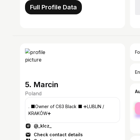
Full Profile Data
Fo
En
5. Marcin
A
Poland
fe
. ⬛️Owner of C63 Black ⬛️ ➕LUBLIN /
ma
KRAKÓW➕
@_klcz_
Check contact details