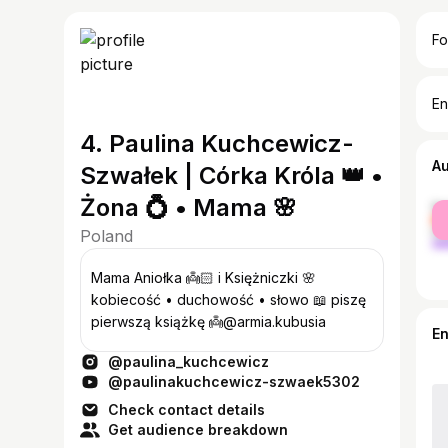
Fo
En
4. Paulina Kuchcewicz-
A
Szwałek | Córka Króla 👑 •
Żona 💍 • Mama 🌸
fe
ma
Poland
Mama Aniołka 👼🏻 i Księżniczki 🌸
kobiecość • duchowość • słowo 📖 piszę
pierwszą książkę 👼@armia.kubusia
E
@paulina_kuchcewicz
@paulinakuchcewicz-szwaek5302
Check contact details
Get audience breakdown