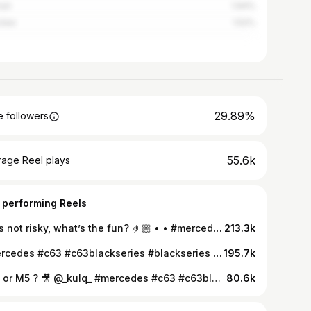
nań
1.94%
cław
1.52%
29.89%
 followers
55.6k
rage Reel plays
 performing Reels
If it’s not risky, what’s the fun? 🤌🏼 • • #mercedes #amg #blackseries #c63
213.3k
#mercedes #c63 #c63blackseries #blackseries #c63w204 #63amg #w204 #amg #amgperformance #solarbeam #amghub #amggang #nikon #nikonphoto #photography #photographer #like #instaphoto #followme #l4l #f4f #followme #lublin #polishboy #instagood #instagram #instadaily #instamood #amgpower💨
195.7k
C63 or M5 ? 🎥 @_kulq_ #mercedes #c63 #c63blackseries #blackseries #c63w204 #63amg #w204 #amg #amgperformance #solarbeam #amghub #amggang #nikon #nikonphoto #photography #photographer #like #instaphoto #followme #l4l #f4f #followme #lublin #polishboy #instagood #instagram #instadaily #instamood #amgpower
80.6k