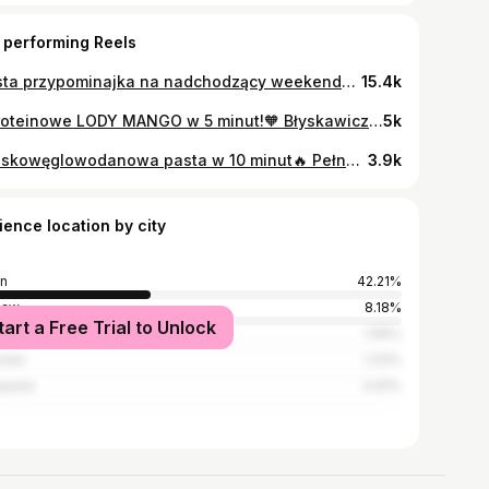
 performing Reels
Prosta przypominajka na nadchodzący weekend💖🫶🏻 Co dodałabyś do tej listy?☺️ #zdrowie #zdrowystylzycia #slowliving #zdrowiekobiet #dietetyczka
15.4k
🍦Proteinowe LODY MANGO w 5 minut!🧡 Błyskawiczny, orzeźwiający i idealny deser na redukcji😋 Bez cukru, z porządną porcją białka i smakiem lata zamkniętym w miseczce☀️ ✨Jeśli masz ochotę na coś słodkiego, ale nie chcesz psuć efektów diety, spróbuj tego przepisu! 📌Zapisz przepis na później i daj znać, jak Ci smakowało! Składniki (2 porcje): 🥭 1 dojrzałe mango (lub 1 szklanka mrożonego) 🧀 200 g serka wiejskiego 🍯 1–2 łyżki miodu (lub erytrytol) 🧊 Opcjonalnie: kostki lodu lub odrobina mleka dla lepszej konsystencji Jak zrobić? 1. Zblenduj wszystko na gładką masę. 2. Przelej do pojemnika lub foremek. 3.Zamroź min. 30 minut – i gotowe! Albo zjedz od razu jako kremowy fit sorbet! 😍 ✅To idealna zdrowa przekąska, gdy masz ochotę na coś słodkiego. To też świetny pomysł na deser bez wyrzutów sumienia i bez cukru ze sporą dawką białka!♥️ ✨Obserwuj mnie po więcej szybkich i smacznych przepisów na redukcję, które ułatwią Ci odchudzanie bez głodu i frustracji! #odchudzanie #redukcja #fitprzepisy #fitprzepis #zdrowyprzepis #zdroweprzepisy #fitsłodycze #białko #bezcukru #zdrowadieta #zdroweodżywianie #lody #dieta #dietetyczneprzepisy Zdrowy przepis, zdrowe przepisy, fit przepisy, fit przepis, fit słodycze, odchudzanie, redukcja, białko, zdrowa dieta, dieta, bez cukru, zdrowe odżywianie, dietetyczne przepisy, jak schudnąć
5k
🥑Niskowęglowodanowa pasta w 10 minut🔥 Pełna błonnika, antyoksydantów i zdrowych tłuszczów🤍 👉Zaobserwuj mój profil po więcej prostych i zdrowych przepisów🚀 Składniki: • 1 dojrzałe awokado • 3 jajka ugotowane na twardo • 1 łyżeczka oliwy z oliwek • suszone pomidory (do smaku, przyprawa) • sól, pieprz • 2 łyżki jogurtu naturalnego • koperek • pestki dyni Sposób przygotowania: 1️⃣ Awokado i jajka dokładnie rozgnieć widelcem. 2️⃣ Dodaj oliwę, suszone pomidory, sól i pieprz. 3️⃣ Wymieszaj z jogurtem. 4️⃣ Posyp koperkiem i pestkami dyni. ✨Sycąca, kremowa i pełna zdrowych tłuszczów, idealna na śniadanie lub kolację jako dodatek do innych posiłków♥️🫶🏻 #odchudzanie #redukcja #zdroweodżywiane #zdroweprzepisy #zdroweśniadanie ———————————— Zdrowe przepisy, fit przepisy, odchudzanie, redukcja, zdrowe posiłki, zdrowe jedzenie, zdrowe odżywianie, przepisy na odchudzanie, odchudzanie, redukcja, low carb
3.9k
ience location by city
in
42.21%
saw
8.18%
tart a Free Trial to Unlock
ków
1.69%
cław
1.43%
opane
0.91%