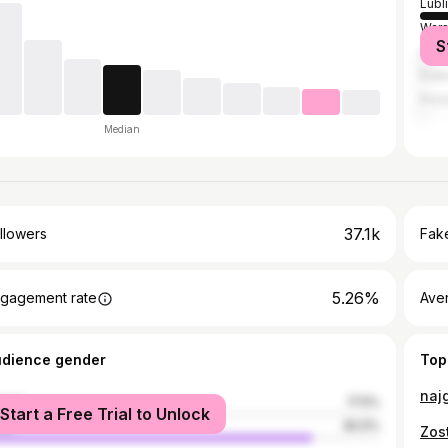
Lubl
War
S
Che
Kra
Poz
Median
37.1k
llowers
Fake
5.26%
gagement rate
Ave
udience gender
Top
naj
male
17.5%
Start a Free Trial to Unlock
le
82.5%