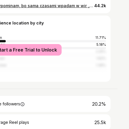
Przypominam, bo sama czasami wpadam w wir „standardów” narzuconych przez sociale - standardów, które są nierealne... każdy ma swoje tempo <3
44.2k
ience location by city
in
11.71%
saw
5.18%
tart a Free Trial to Unlock
ków
2.25%
nań
1.62%
cław
1.36%
20.2%
 followers
25.5k
rage Reel plays