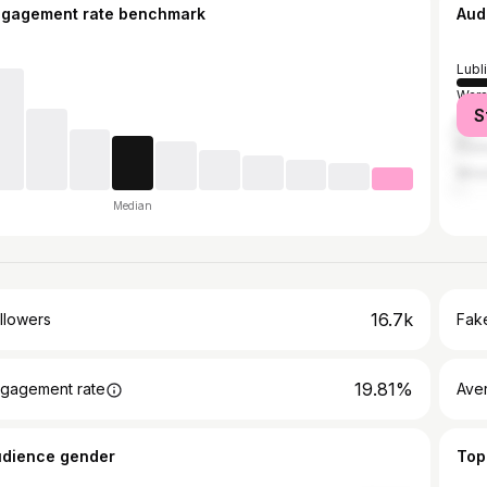
ngagement rate benchmark
Aud
Lubl
War
S
Kra
Poz
Wro
Median
16.7k
llowers
Fake
19.81%
gagement rate
Ave
udience gender
Top