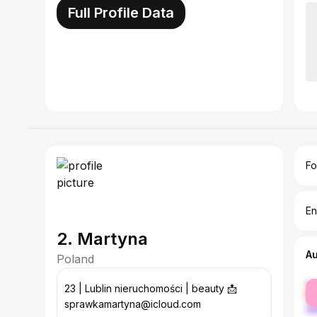
Full Profile Data
Fo
En
2. Martyna
A
Poland
fe
23 | Lublin nieruchomości | beauty 📩
ma
sprawkamartyna@icloud.com