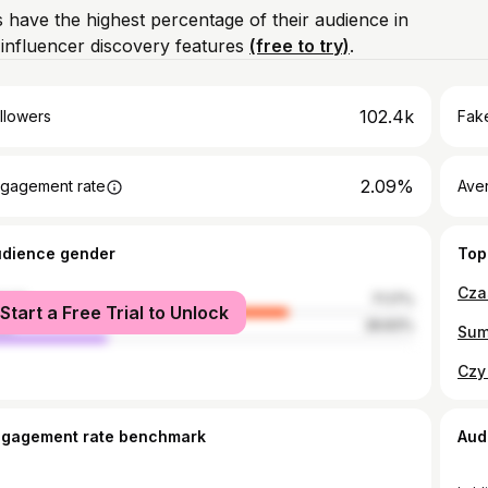
 have the highest percentage of their audience in
influencer discovery features
(free to try)
.
102.4k
llowers
Fake
2.09%
gagement rate
Ave
udience gender
Top
Cza
male
71.17%
Start a Free Trial to Unlock
le
28.83%
ngagement rate benchmark
Aud