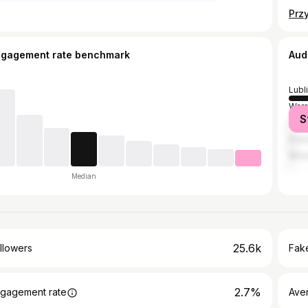
ngagement rate benchmark
Aud
Lubl
War
S
Kra
Poz
Wro
Median
25.6k
llowers
Fake
2.7%
gagement rate
Ave