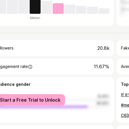
Poz
Wro
Median
20.8k
llowers
Fake
11.67%
gagement rate
Ave
udience gender
Top
male
19.45%
Start a Free Trial to Unlock
le
80.55%