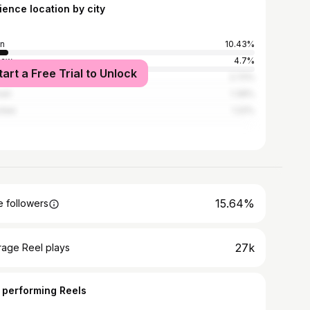
ience location by city
in
10.43%
saw
4.7%
tart a Free Trial to Unlock
ków
2.72%
nań
1.39%
cław
1.22%
15.64%
 followers
27k
rage Reel plays
 performing Reels