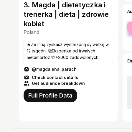
3. Magda | dietetyczka i
A
trenerka | dieta | zdrowie
kobiet
fe
ma
Poland
🔥Ze mną zyskasz wymarzoną sylwetkę w
12 tygodni 🚀Ekspertka od trwałych
metamorfoz 🩷+2000 zadowolonych
E
kobiet ✨Napisz START i zacznij
@magdalena_paruch
przemianę⬇️
Check contact details
Get audience breakdown
Full Profile Data