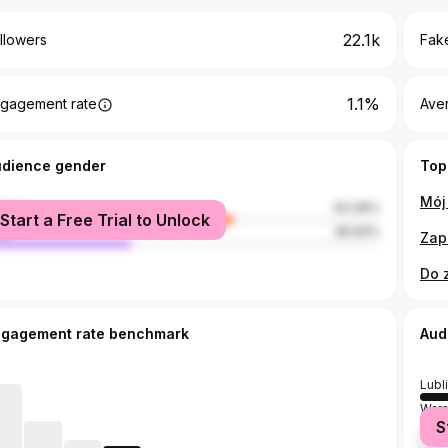
22.1k
llowers
Fake
1.1%
gagement rate
Ave
udience gender
Top
male
63.36%
Start a Free Trial to Unlock
le
36.64%
ngagement rate benchmark
Aud
Lubl
War
S
Kra