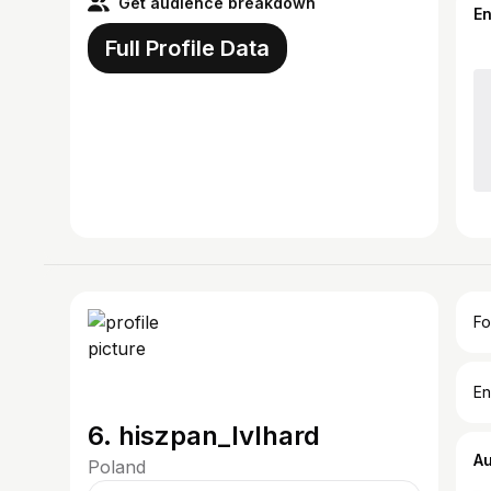
Get audience breakdown
E
Full Profile Data
Fo
En
6. hiszpan_lvlhard
A
Poland