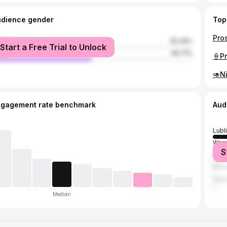
udience gender
Top
male
50.29%
Start a Free Trial to Unlock
le
49.71%
ngagement rate benchmark
Aud
Lubl
War
S
Kra
Wro
Zak
Median