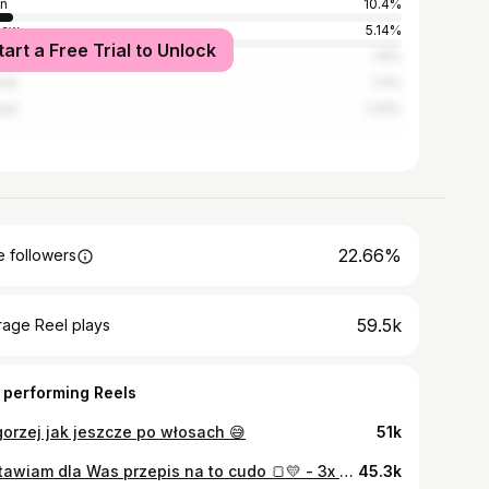
in
10.4%
saw
5.14%
tart a Free Trial to Unlock
łm
1.6%
ków
1.4%
nań
1.23%
22.66%
 followers
59.5k
rage Reel plays
 performing Reels
gorzej jak jeszcze po włosach 😅
51k
Zostawiam dla Was przepis na to cudo 🍞💛 - 3x 🍌 - 1/3 kostki 🧈 - 0,5 szklanki cukru - 1,5 szklanki mąki pszennej - 2x🥚 - łyżeczka sody Rozgniatamy banany, dodajemy roztopione masło, w drugiej misce łączymy jajka z cukrem i dodajemy do bananów. Dosypujemy mąkę i sodę. Mieszamy i przekładamy do formy (można ją wysmarować odrobiną masła i obsypać bułką tartą). Pieczemy 50-60 minut w 170 stopniach 💛🍌
45.3k