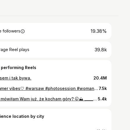
19.38%
 followers
39.8k
rage Reel plays
 performing Reels
sem i tak bywa.
20.4M
Summer vibes🤍 #warsaw #photosession #woman #dress #elegant #photoshoot #instagood
7.5k
Czy mówiłam Wam już, że kocham góry? 🤭⛰️ _______________ #nosal #tatry #zakopane #tatramountains #góry #tatrzanskiparknarodowy #hiking #górypolskie #mountains #naturelovers #polskiegóry #szczytujemy #kochamgóry #tatrypolskie @shotgunwear @see_bloggers
5.4k
ience location by city