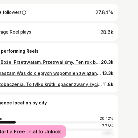
27.84%
 followers
28.8k
rage Reel plays
 performing Reels
Mój Boże. Przetrwałam. Przetrwaliśmy. Ten rok był mieszanką największego szczęścia i największej rozpaczy. Mieliśmy momenty euforii, gdy narodziła się nasza córka oraz momenty rozpaczy, gdy pochowaliśmy naszego pierworodnego synka. Nigdy nie sądziłam, że życie napisze mi taką historię. To jest dramat. Dramat, który wydarzył się naprawdę. Plany na 2026? Żyć. Modlić się. Kochać. Tworzyć rodzinę. Mój Boże, niech w tym roku będzie nudno. Niech ten rok będzie nudny jak flaki z olejem! Chyba że masz lepszy pomysł. Byle tylko nie było zbyt wiele cierpienia, bo jestem już nim przygnieciona. Only blessing - nothing more, nothing less, please! _____ #rok #podsumowanie2025 #rokwpigulce #zyciepostracie #strata
20.3k
Zapraszam Was do ciepłych wspomnień związanych z moim macierzyństwem. Do jesiennej herbaty i przeglądania starych filmów - takich, które wywołują uśmiech na twarzy. 😊 Postanowiłam rozpocząć serię krótkich video-wspomnień z moim synkiem, Kubusiem. Bardzo mi zależy, by pamięć o nim była zawsze żywa.🌹 _______ #kubuś #aniołek #anioł #historia #mama #mamasynka #wyjątkowedziecko #chlopiec #syn #rodzina #wiara
13.3k
Do zobaczenia. To tylko krótki spacer zwany życiem. Musisz na nas chwilę poczekać. Jesteś teraz tam, gdzie każdy z nas zmierza. Jeszcze trochę i znów będziemy razem. Pewnie nie możesz się doczekać. A tymczasem…baw się tam dobrze z Józiem, Marcelinką, Noaszkiem, Antosiem, Kacperkiem. A Mała Tereska od Dzieciątka Jezus niech Cię rozbawia w Kręgu Radości. I czuwaj nad nami z góry, Bąblu Trąblu 🕊️
11.8k
ience location by city
in
20.42%
saw
7.76%
tart a Free Trial to Unlock
ków
2.95%