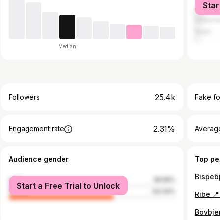
Star
Italy
United 
Spain
Median
25.4k
Followers
Fake fo
2.31%
Engagement rate
Average
Audience gender
Top pe
male
36.56%
Start a Free Trial to Unlock
female
63.44%