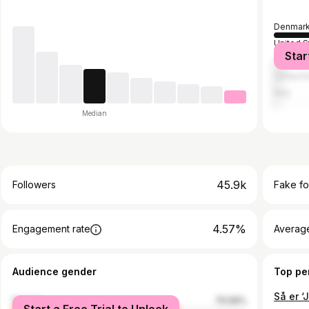
Denmar
United S
Star
Turkey
United 
Italy
Median
45.9k
Followers
Fake fo
4.57%
Engagement rate
Average
Audience gender
Top pe
female
70.59%