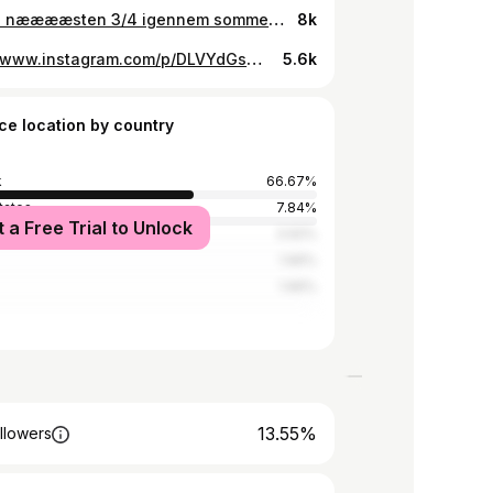
Så er vi nææææsten 3/4 igennem sommertouren - og den seneste uge har været rigtig god ved os
8k
https://www.instagram.com/p/DLVYdGsMTjA/
5.6k
ce location by country
k
66.67%
tates
7.84%
t a Free Trial to Unlock
y
3.92%
1.96%
1.96%
13.55%
llowers