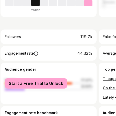
Sweden
Median
119.7k
Followers
Fake fo
44.33%
Engagement rate
Average
Audience gender
Top pe
Tilbage
female
77.37%
Start a Free Trial to Unlock
male
22.63%
Engagement rate benchmark
Audien