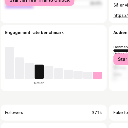
Start a Free Trial to Unlock
male
29.41%
Engagement rate benchmark
Audien
Denmar
United S
Star
German
Norway
India
Median
37.1k
Followers
Fake fo