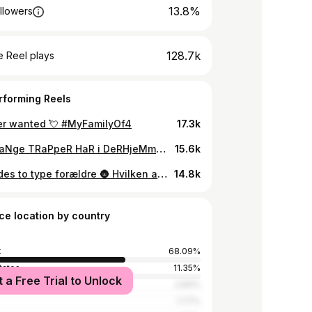
13.8%
llowers
128.7k
 Reel plays
rforming Reels
ever wanted 💘 #MyFamilyOf4
17.3k
Hvor MaNge TRaPpeR HaR i DeRHjeMmE? Hva er det sjoveste du er blevet spurgt om? 😆 #børn #comedy #sjov #humor #grin #skuespil #barn #sjovt #leg #reels #danmark
15.6k
Der findes to type forældre 🌚 Hvilken af dem er du? 💖 #comedy #dengang #vs #nu #sjov #humor #skuespil #forældre #børn #barn #mor #far #forhandling #reels #danmark
14.8k
ce location by country
k
68.09%
tates
11.35%
t a Free Trial to Unlock
2.84%
1.77%