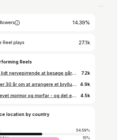
14.39%
llowers
27.1k
 Reel plays
rforming Reels
Faktisk lidt nervepirrende at besøge gården for første gang efter, man har skrevet under og købt den - men den skuffer bestemt ikke. Bobby og jeg + familien fik den sødeste overlevering af parret, der sælger. Anekdoter om stedets historie; fx ligger der en gammel galgebakke på grunden 😬, Snak og sjove historier om huset, stedet - naturen og dyrelivet. Næste besøg er med flyttekasser 🥳 Næste step er at tage hul på planerne bid for bid 🫶🏻👩🏻‍🌾🍀
7.2k
Nogen er 30 år om at arrangere et bryllup❤️❤️, Bobby og jeg var en uge - til gengæld brugte vi 30 år til at tage det helt rigtige tilløb. Fra kærester til ægtefolk - og med masser af kærlighed fra familie og venner 💞❤️💞❤️💞❤️💞 #bryllup #gift #weddingday #wedding
4.9k
Vi er blevet mormor og morfar - og det er vidunderligt, og lige så vidunderligt at trille den første barnevognstur i en anemonefyldt skov 🍃🤍🍃 Vi ligner nogle bedsteforældre, der er ved at stikke af fra forældrene - det gør vi også næsten, for vi er ved at dåne at kærlighed over det lille vidunder ❤️ #mormor #bedsteforældre #familytime
4.5k
ce location by country
k
54.59%
tates
10%