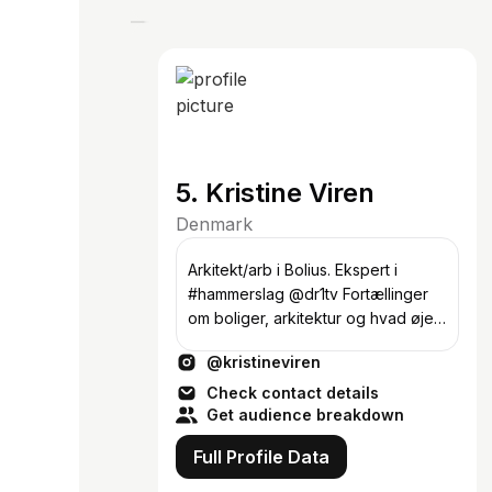
5. Kristine Viren
Denmark
Arkitekt/arb i Bolius. Ekspert i
#hammerslag @dr1tv Fortællinger
om boliger, arkitektur og hvad øjet
falder på. Har skrevet bog om,
@kristineviren
hvordan vi bor📚
Check contact details
Get audience breakdown
Full Profile Data