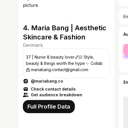
En
4. Maria Bang | Aesthetic
A
Skincare & Fashion
Denmark
fe
ma
37 | Nurse & beauty lover💅🏻 Style,
beauty & things worth the hype ✨ Collab
📩 mariabang.contact@gmail.com
@mariabang.co
E
Check contact details
Get audience breakdown
Full Profile Data