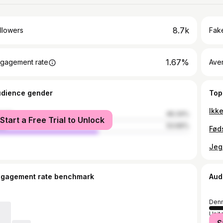
8.7k
llowers
Fake
1.67%
gagement rate
Ave
udience gender
Top
male
46.34%
Start a Free Trial to Unlock
le
53.66%
ngagement rate benchmark
Aud
Den
Unit