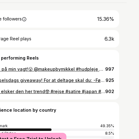
15.36%
 followers
6.3k
rage Reel plays
 performing Reels
Ikke på min vagt!😤 @makeupbymikkel #hudpleje #humor #spf
997
Fødselsdags giveaway! For at deltage skal du: -Følge mig -Like videoen -Skrive en kommentar Vinderen trækkes onsdag d. 15. april og kontaktes direkte fra min profil enten på TikTok eller Instagram Held og lykke🤞 Denne giveaway afholdes ikke i samarbejde med andre virksomheder
925
Jeg elsker den her trend🤓 #rejse #satire #japan #thailand
902
ience location by country
mark
49.35%
ed States
8.5%