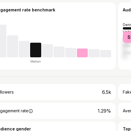
ngagement rate benchmark
Aud
Den
Unit
S
Ger
India
Unit
Median
6.5k
llowers
Fake
1.29%
gagement rate
Ave
udience gender
Top