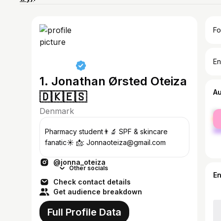
Fo
En
1. Jonathan Ørsted Oteiza
A
🇩🇰🇪🇸
Denmark
fe
ma
Pharmacy student👨‍🔬 SPF & skincare
fanatic☀️ 📩: Jonnaoteiza@gmail.com
@jonna_oteiza
Other socials
E
Check contact details
Get audience breakdown
Full Profile Data