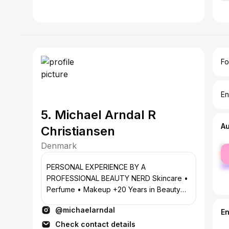
Fo
En
5. Michael Arndal R
A
Christiansen
Denmark
fe
ma
PERSONAL EXPERIENCE BY A
PROFESSIONAL BEAUTY NERD Skincare •
Perfume • Makeup +20 Years in Beauty
Proud dog daddy 🥰
@michaelarndal
E
Check contact details