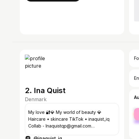
Fo
En
2. Ina Quist
A
Denmark
fe
My love 🔐💎 My world of beauty 💎
ma
Haircare • skincare TikTok • inaquist_iq
Collab - Inaquistqp@gmail.com
@by_koustrup @thetanco.dk
@inaquist_iq