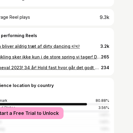
9.3k
rage Reel plays
 performing Reels
bliver aldrig træt af dirty dancing 🍉🍉
3.2k
Udvikling sker ikke kun i de store spring vi tager! Den sker i de små valg. De stille erkendelser.. 🤍 At se lyset i de små ting er en træning. Et blik for det, der allerede virker. En taknemmelighed for det, der spirer – selv når det går langsomt 🌿 Vi vokser ikke altid højere. Nogle gange vokser vi dybere.❤️
265
Karneval 2023! 34 år! Hold fast hvor går det godt 😂😂❤️
234
ience location by country
mark
80.88%
ed States
3.56%
tart a Free Trial to Unlock
1.42%
n
1.42%
way
1.12%