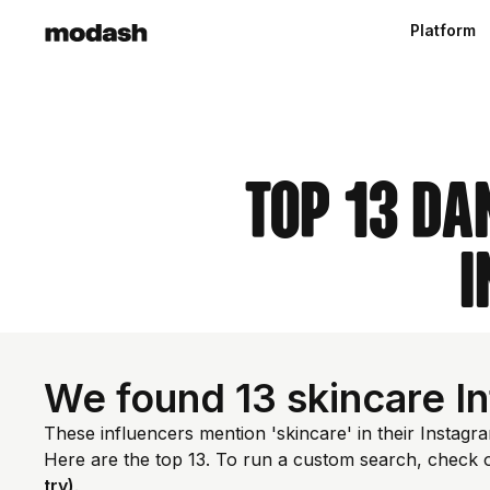
Platform
Top 13 Da
I
We found 13 skincare I
These influencers mention 'skincare' in their Instag
Here are the top 13. To run a custom search, check 
try)
.