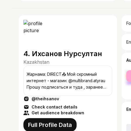
Fo
En
4. Ихсанов Нурсултан
A
Kazakhstan
fe
Жарнама: DIRECT📤 Мой скромный
ma
интернет - магазин: @multibrand.atyrau
Прошу подписаться и туда , заранее
рахмет🙌 Face: @koko_foods_atyrau
@theihsanov
@tatti__muz
Check contact details
E
Get audience breakdown
Full Profile Data