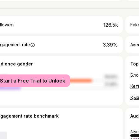
126.5k
llowers
Fake
3.39%
gagement rate
Ave
udience gender
Top
male
78.54%
Start a Free Trial to Unlock
le
21.46%
Кет
ngagement rate benchmark
Aud
Atyr