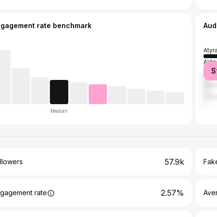
ngagement rate benchmark
Aud
Atyr
Akt
S
Alma
Asta
Jez
Median
57.9k
llowers
Fake
2.57%
gagement rate
Ave