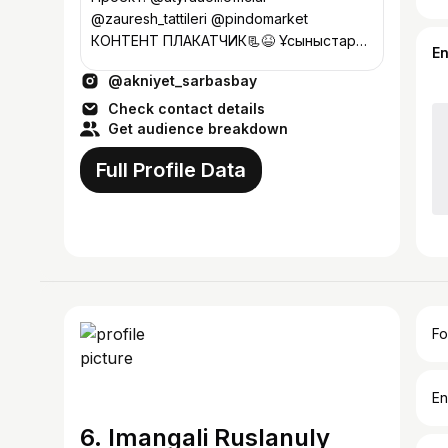
@zauresh_tattileri @pindomarket
КОНТЕНТ ПЛАКАТЧИК📃😆 Ұсыныстар
E
үшін⬇️
@akniyet_sarbasbay
Check contact details
Get audience breakdown
Full Profile Data
Fo
En
6. Imangali Ruslanuly