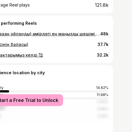
121.8k
rage Reel plays
 performing Reels
Ұзаааақ ойланды) өмірдегі ең маңызды шешімі ғой)
48k
сінің баласы)
37.7k
ақтарымыз келді 🥰
32.2k
ience location by city
ty
14.62%
na
11.98%
tart a Free Trial to Unlock
au
11.54%
obe
4.66%
u
4.26%