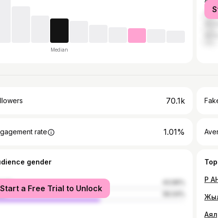
Alma
S
Asta
Akt
Akta
Median
70.1k
llowers
Fake
1.01%
gagement rate
Ave
udience gender
Top
male
43.96%
Start a Free Trial to Unlock
le
56.04%