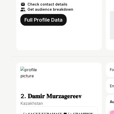
Check contact details
Get audience breakdown
Full Profile Data
Fo
En
2. 𝐃𝐚𝐦𝐢𝐫 𝐌𝐮𝐫𝐳𝐚𝐠𝐞𝐫𝐞𝐞𝐯
A
Kazakhstan
fe
↪ 𝐒𝐀𝐆𝐘𝐙 𝐊𝐔𝐑𝐀𝐌𝐀𝐒𝐘 ❤️ ↪️ 𝐂𝐇𝐀𝐌𝐏𝐈𝐎𝐍