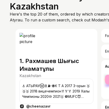
Kazakhstan
Here's the top 20 of them, ordered by which creators
Atyrau. To run a custom search, check out Modash's
Fo
En
1. Рахмашев Шыңғыс
A
Инаматұлы
Kazakhstan
fe
ma
⚓ АТЫРАУⓂ🚢⛽ 🐝К Т А 2017 3-орын 🥉
🥉🥉 2018 вицечемпион🏅🏅🏅 2019 Халық
Чемпионы 2020🦠 2021🥇 ⚽MUFC😈
Жерұйық КВН Командасы Капитан
@cheenazavr
Сотрудничество в DIRECT
E