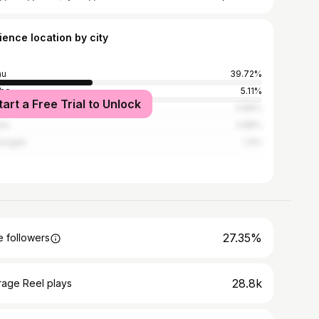
ience location by city
au
39.72%
obe
5.11%
tart a Free Trial to Unlock
ty
3.96%
na
2.68%
kazgan
1.4%
27.35%
 followers
28.8k
rage Reel plays