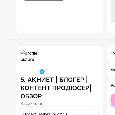
Fo
En
5. АҚНИЕТ | БЛОГЕР |
A
КОНТЕНТ ПРОДЮСЕР|
ОБЗОР
fe
ma
Kazakhstan
Проект: @atyrauoil.official