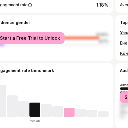
1.18%
gagement rate
Ave
udience gender
Top
male
91.83%
Start a Free Trial to Unlock
le
8.17%
Ене
Қон
ngagement rate benchmark
Aud
Alma
Asta
S
Atyr
Akt
Akta
Median