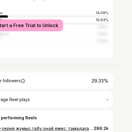
au
14.09%
ty
10.63%
tart a Free Trial to Unlock
na
6.95%
mkent
5.56%
4.29%
29.33%
 followers
-
rage Reel plays
 performing Reels
🎞 2-серия жұмыс табу оңай емес, тамадаға😥 бірақ тырысып жатыр. мүмкін келесі сериясында жұмыс табар👌 идея авторы: @damir_murzagereev оператор : @altynbek_kaharmanov монтажер : @z.zhumabaev 👍👍 @zhandarbek.z @bastau_media ұжымы рахмет 🤝👍
286.2k