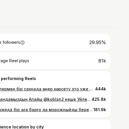
29.95%
 followers
81k
rage Reel plays
 performing Reels
Әншілермен бір сахнада өнер көрсету это уже потолок. Мен сенем саған үлкен жұлдыз болатыныңа. Тек тіл көзден аман жүр және соңғы терің аққанша еңбектене бер еңбектене бер. Сонда таза Легендаға айналасың інім🔥🔥✊✊✊ @rollanuly @oralgazin браттар отдуши сіздерге. Талай танылмаған таланттарды эфирге көрсетіп қолдап келесіздер. Арман мақсаттарыңа жетіңдер братцы✊✊✊✊ @shakenzoo бұл тек басы қана. Енді шетел асып Қазақ елін әлемге таныта бер інім✊✊✊✊✊ #талант #пародия #singer #әзіл #юмор #қызықtimes #қызықlive #приколы #смех #звезды
444k
Командамыздың Апайы @koblan2 кеше Уйленіп уй болды. Қоблан домым құтты болсын. Ұзағынан болсын барлығы......................... Тост айтып картопты жардық😂😂😂. Өте керемет той болды. #той #свадьба #wedingday #әзіл #күлкі #квн #кта #жайдарман
425.8k
Туркияда бір аға барғо дә морожныйды берейін деп тұрып бермей қала беред білесіңдерма?😂😂😂😂 @maks_zheruik айтшы дә Макс Морожный жегісі кеп баратқандарды белгіле #әзіл #кта #юмор #kz #атырау #алматы #астана #шымкент #challenge #icecream
181.9k
ience location by city