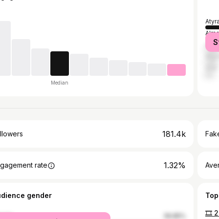
Atyr
Alma
S
Asta
Shy
Oral
Median
181.4k
llowers
Fake
1.32%
gagement rate
Ave
udience gender
Top
male
56.85%