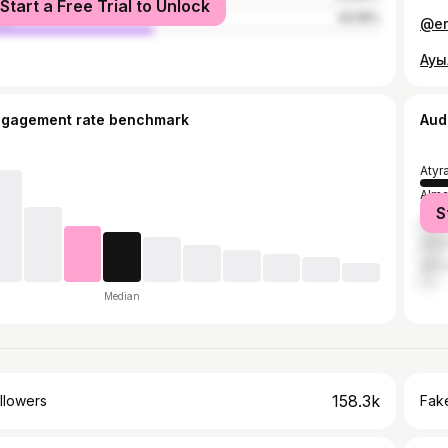
Start a Free Trial to Unlock
le
43.16%
ngagement rate benchmark
Aud
Atyr
Alma
S
Akta
Asta
Akt
Median
158.3k
llowers
Fake