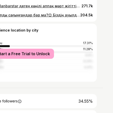
@erlanbarstar деген көңілі аппақ мәрт жігіттің тойында тост сөйледікко шешенсіп😂 @starcinema.kz 🎞👏🏻
271.7k
Ауылды сағынғандар бар ма?😊 Біздің ауылдың балалары баяғы біз сияқты ойнайды екен әлі❤️ Ауылдарыңды жазып кетуге болады⬇️⬇️⬇️
204.5k
ience location by city
au
17.31%
ty
11.28%
tart a Free Trial to Unlock
u
6.6%
na
6.24%
obe
4.41%
34.55%
 followers