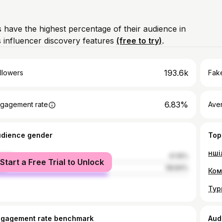
 have the highest percentage of their audience in
 influencer discovery features
(free to try)
.
193.6k
llowers
Fake
6.83%
gagement rate
Ave
udience gender
Top
male
41.16%
Start a Free Trial to Unlock
le
58.84%
ngagement rate benchmark
Aud