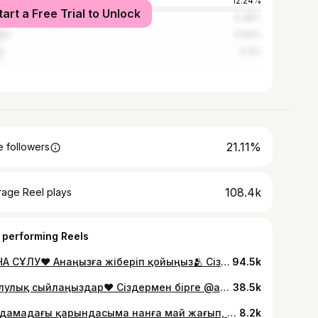
ty
12.24%
tart a Free Trial to Unlock
na
6.38%
obe
5.64%
u
5.3%
21.11%
 followers
108.4k
rage Reel plays
 performing Reels
ӘР АНА СҰЛУ❤️ Анаңызға жіберіп қойыңыз🫂 Сіздермен бірге @akniyet_sarbasbay
94.5k
Жылулық сыйлаңыздар❤️ Сіздермен бірге @akniyet_sarbasbay
38.5k
Аялдамадағы қарындасыма нанға май жағып, қолына қара шайын беріп, көңіл күй сыйладық🙌🏼 Сіздермен бірге @akniyet_sarbasbay
8.2k