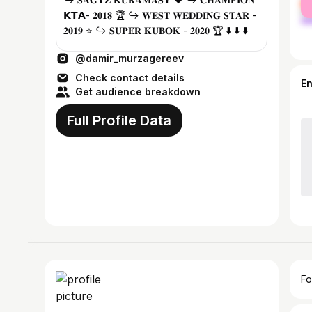
ma
𝗞𝗧𝗔- 𝟐𝟎𝟏𝟖 🏆 ↪️ 𝐖𝐄𝐒𝐓 𝐖𝐄𝐃𝐃𝐈𝐍𝐆 𝐒𝐓𝐀𝐑 -
𝟐𝟎𝟏𝟗 ⭐️ ↪️ 𝐒𝐔𝐏𝐄𝐑 𝐊𝐔𝐁𝐎𝐊 - 𝟐𝟎𝟐𝟎 🏆 ⬇️ ⬇️ ⬇️
@damir_murzagereev
Check contact details
E
Get audience breakdown
Full Profile Data
Fo