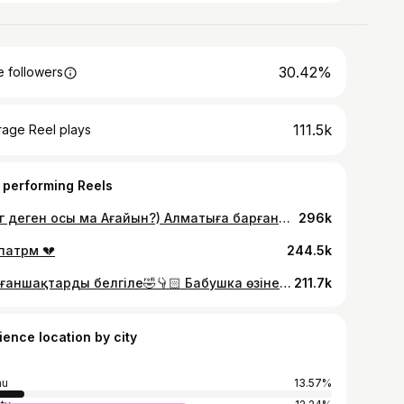
30.42%
 followers
111.5k
rage Reel plays
 performing Reels
Блог деген осы ма Ағайын?) Алматыға барғанды қазір салып жатырмын👌
296k
патрм 💔
244.5k
Қызғаншақтарды белгіле🤣👇🏻 Бабушка өзіне көп алады ей👵🏻😂
211.7k
ience location by city
au
13.57%