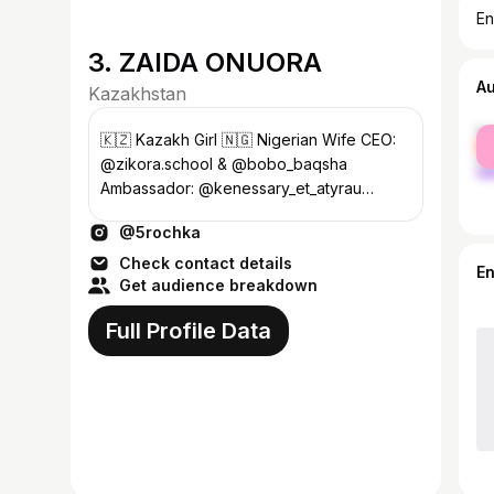
En
3. ZAIDA ONUORA
A
Kazakhstan
fe
🇰🇿 Kazakh Girl 🇳🇬 Nigerian Wife CEO:
ma
@zikora.school & @bobo_baqsha
Ambassador: @kenessary_et_atyrau
@bellucci.atyrau @marimo.atyrau
@5rochka
Сотрудничество 👇🏾
Check contact details
E
Get audience breakdown
Full Profile Data