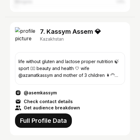
Mongolia
1.11%
7. Kassym Assem 💎
Kazakhstan
life without gluten and lactose proper nutrition 🍃
sport 🏋️‍♀️ beauty and health 🤍 wife
@azamatkassym and mother of 3 children 👩‍🦳👧
👶
@asemkassym
Check contact details
Get audience breakdown
Full Profile Data