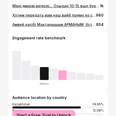
Менің өмірім өзгерді... Осыдан 10-15 жыл бұрын тек армандап қана жүретінмін: ✅ Қаржылық еркіндікті; ✅ Өз Уақытымды өзім басқару; ✅ Саяхат, жаңа орта, жетістікті; Бүгінде мен осының бәрін шынайы өмір сүріп жатырмын. Аллаға шүкір🙏🏻 Себебі бір шешім қабылдадым — жеке кәсіпті бастадым. Бұл — жай ғана бизнес емес. Бұл — өмір салты. Өзіңді дамытып, басқаларға көмектесіп, бірге табыс табатын орта. 💌 Егер сен де «Өзгеріс уақыты келді!» деп ойласаң, маған, жекеме: «Мен Дайынмын» хабарламасын жаз, мен бәрін айтып берем, көмектесемін, қолдаймын🌟 #амвей #бизнесонлайн #қыздарүшінбизнес #мотивация #еркінөмір
1k
Хотим передать вам наш вайб прямо из солнечной Саньи! ☀️💎 Ловите энергию, ритм и любовь к жизни!
980
Амвей кәсібі Мақтанышым АРМАНЫМ .Ұстазым Марал ханымға шексіз Рахмет .Партнерларымыз байлығымыз 💎 болыңыздар 😘
854
Engagement rate benchmark
Median
Audience location by country
Kazakhstan
74.65%
Russia
12.08%
Start a Free Trial to Unlock