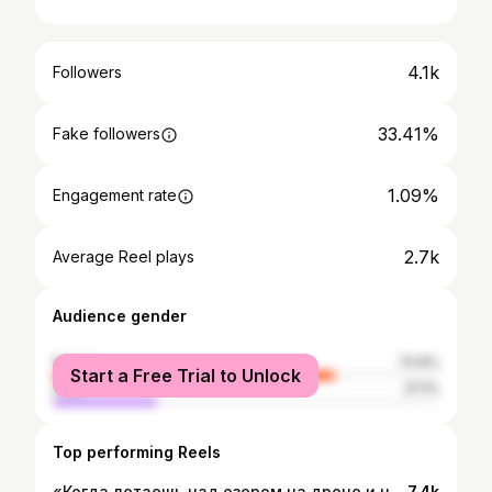
4.1k
Followers
33.41%
Fake followers
1.09%
Engagement rate
2.7k
Average Reel plays
Audience gender
female
72.9%
Start a Free Trial to Unlock
male
27.1%
Top performing Reels
«Когда летаешь над озером на дроне и не можешь оторвать взгляд от этой красоты»😍🚁 Спасибо за локацию: @zh.aynur.life
7.4k