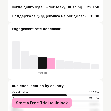
Когда долго ждешь поклевку) #fishing #carpfishing #fox #поклевка
220.5k
Поддержала 💪 ☝️Девушка не обиделась, публикация с ее разрешения
31.8k
Engagement rate benchmark
Median
Audience location by country
Kazakhstan
63.14%
Russia
19.55%
Start a Free Trial to Unlock
Kyrgyzstan
6.84%
Ukraine
2.24%