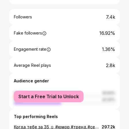
7.4k
Followers
16.92%
Fake followers
1.36%
Engagement rate
2.8k
Average Reel plays
Audience gender
female
52.63%
Start a Free Trial to Unlock
male
47.37%
Top performing Reels
Когда тебе за 35 ☺️ #юмор #тренд #семья #отношения #family #smile
297.2k