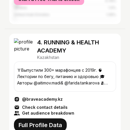
Kyrgyzstan
4.78%
Ukraine
1.4%
United Arab Emirates
1.26%
4. RUNNING & HEALTH
ACADEMY
Kazakhstan
🏅Выпустили 300+ марафонцев с 2019г. 🧠
Лектории по бегу, питанию и здоровью 🎓
Авторы @aitimov.madi& @farida.tankarova 🫂
НАБОР В КОМАНДУ ОТКРЫТ⬇️
@braveacademy.kz
Check contact details
Get audience breakdown
Full Profile Data