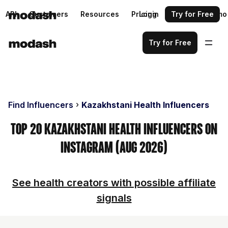
API
Customers
Resources
Pricing
Login
Request a demo
Try for Free
Try for Free
Find Influencers
Kazakhstani Health Influencers
Top 20 Kazakhstani Health Influencers on
Instagram (Aug 2026)
See health creators with possible affiliate
signals