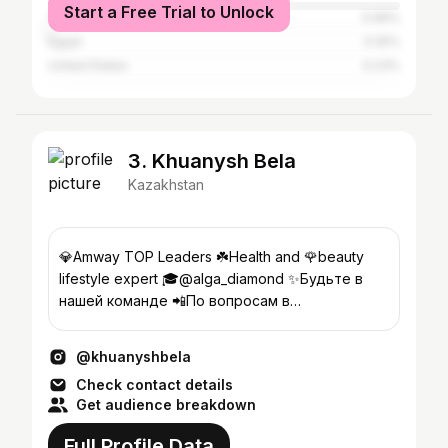
Start a Free Trial to Unlock
Turkey
0.96%
Egypt
0.25%
United States
0.23%
3. Khuanysh Bela
Kazakhstan
💎Amway TOP Leaders ☘️Health and 🌹beauty
lifestyle expert 🎓@alga_diamond ✨Будьте в
нашей команде 📲По вопросам в
direct/whatsaap
@khuanyshbela
Check contact details
Get audience breakdown
Full Profile Data