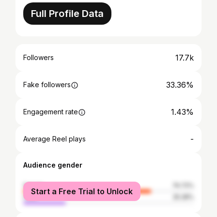
Full Profile Data
17.7k
Followers
33.36%
Fake followers
1.43%
Engagement rate
-
Average Reel plays
Audience gender
female
74.72%
Start a Free Trial to Unlock
male
25.28%