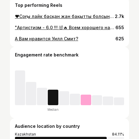
Top performing Reels
❤️Соңғы лайк басқан жан бақытты болсын😍 реклама пост+сторис 500тг . ❤ 2 222 Лайк жинайық😍(тегін Лайк қой😅) . 😍ЭКРАНДЫ❤ЕКІ❤ РЕТ БАСЫҢЫЗ!!!😙💞 . ➖➖➖➖➖➖➖➖➖➖➖➖➖➖➖ ➖➖➖➖➖➖➖➖➖➖➖➖➖➖ ➖ . . #Қазақстан#отбасы#астана#алматы#орал#қызылорда#жаңалықтар#шокжаңалықтар#шымкент#семей#қарағанды#ақтөбе#news7k#ақтау#атырау#қостанай#тараз#петропавловск#павлодар#қызылорда#өскемен#караганда#костанай#жезказган#кокшетау#продамаккаунт #жанаозен""
2.7k
"Артистизм - 6.0 !!! 🤣🔥 Всем хорошего настроения! #қазақпызғой" #прикол
655
А Вам нравится Уилл Смит?
625
Engagement rate benchmark
Median
Audience location by country
Kazakhstan
84.11%