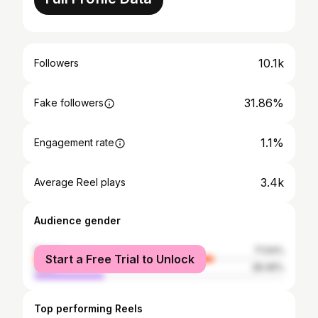
10.1k
Followers
31.86%
Fake followers
1.1%
Engagement rate
3.4k
Average Reel plays
Audience gender
female
71.54%
Start a Free Trial to Unlock
male
28.46%
Top performing Reels