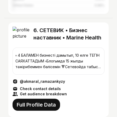
United States
0.96%
6. СЕТЕВИК • Бизнес
наставник • Marine Health
▫️ 4 БАЛАМЕН бизнесті дамытып, 10 елге ТЕГІН
САЯХАТТАДЫМ ▫️Блогымда 15 жылдық
тәжірибеммен бөлісемін 🔻Сетевойда табысқа
шыққың келсе маған жаз
@akmaral_ramazankyzy
Check contact details
Get audience breakdown
Full Profile Data