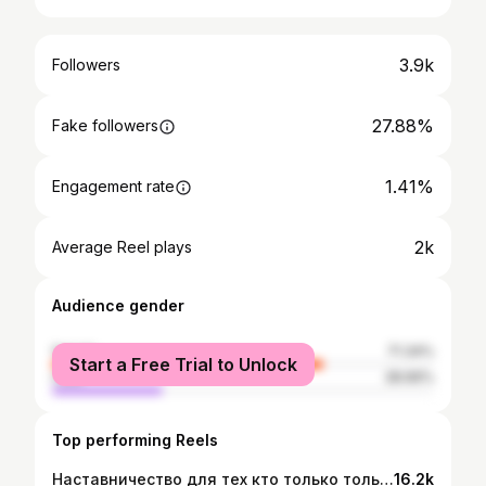
3.9k
Followers
27.88%
Fake followers
1.41%
Engagement rate
2k
Average Reel plays
Audience gender
female
71.34%
Start a Free Trial to Unlock
male
28.66%
Top performing Reels
Наставничество для тех кто только только вступает в Бизнес Marine Health.
16.2k