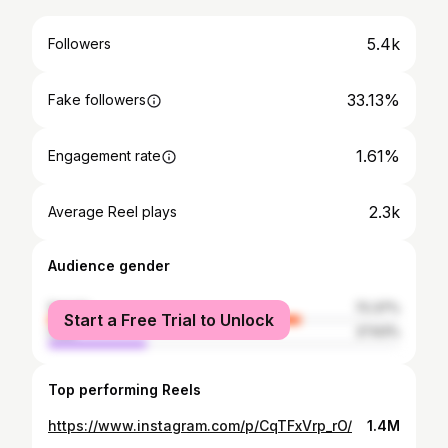
5.4k
Followers
33.13%
Fake followers
1.61%
Engagement rate
2.3k
Average Reel plays
Audience gender
female
72.37%
Start a Free Trial to Unlock
male
27.63%
Top performing Reels
https://www.instagram.com/p/CqTFxVrp_rO/
1.4M