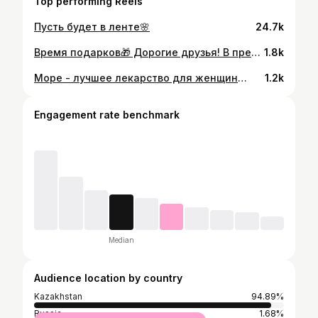
Top performing Reels
Пусть будет в ленте🌸
24.7k
Время подарков🎁 Дорогие друзья! В преддверии нового года решила порадовать вас новогодним розыгрышем и сделать ваше настроение еще более праздничным. Приз🎁- 1 сертификат на консультацию + УЗИ органов малого таза у меня. 2 сертификат на обследование у врача на выбор в клинике Женского здоровья. Условия очень простые: ✅ Быть подписанным на меня @dr.meiramgulbibolova и на @familyhealthclinic ❤️ Поставить лайк на этот пост. 💬 Сделать репост у себя в сториз для большего охвата. Итоги конкурса проведу 03.01.2024 ✨ Всем удачи🎅🏻
1.8k
Море - лучшее лекарство для женщин👸🏼 Оправляйте своим мужьям- то , что доктор прописал😉 Согласны?
1.2k
Engagement rate benchmark
Median
Audience location by country
Kazakhstan
94.89%
Russia
1.68%