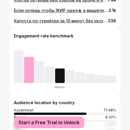
Если хочешь чтобы ЖИР ушел🔥 а мышечная масса осталось, тогда готовь эту ВКУСНЯШКУ😍🔥 Киндер пингви -8 кг за 2 месяца Мобилограф @gabidolla_kapashev 🔥 Подпишись @zh.aynur.life , если хочешь еще больше рецептов для похудения Ингредиенты: БИСКВИТ: › Мука гречневая(можетк любую) - 60 гр Белок 150 гр › Кефир 100 мл Разрыхлитель 2 гр сахзам по вкусу Какао 15 гр Кипяток 30 гр (3 столовых ложек) КРЕМ: Желатин 10гр Творог 5% 1 пачки (у меня 2 пачки было много) Греческий йогурт 100 гр сах зам по вкусу ванилин по вкусу 1.В миске смешиваем муку, разрыхлитель, сах зам и кефир. 2.Отдельно заливаем кипятком какао, и отправляем к основной массе. 3. Тщательно перемешиваем и выливаем смесь в яичные белки, которые заранее вбиваем до крепких пиков. 4. Аккуратно перемешиваем венчиком, выливаем в форму, и отправляем запекаться на 25 мин при 180 градусах. 5. Теперь в миске смешиваем творог, греческий йогурт, ванилин и сах зам 6. Перемешиваем, выливаем растопленные желатин, и пробиваем погружным блендером до одного состояния. 7.Готовый корж разрезаем на 2 ровные части, выливаем творожную смесь и накрываем вторым коржем. 8. Отправляем в холодильник на 1 час. 9. Затем достаем, нарезаем на части и пробуем В сторис @zh.aynur.life показываю как улучшаю свою жизнь, засчет бега и здоровых завтраков, еще делюсь полезными лайфхаками для похудения, заглядывай😉 #здоровье #здоровыйперекус #здороваяеда #многобелка #белковая бомба #здороваяеда #здоровыйобразжизни #здоровоепитание
2.1k
Капуста по-гурийски за 10 минут без уксуса с СЕКРЕТНЫМ ингредиентом Это рецепт капусты моей тети, который я впервые решила приготовить сама Получилось невозможно вкусно, и у вас тоже получится! Берём: в капуста - к еально вкусно! Свекла - 300гр Морковь - 200гр Для рассола: Вода - 1л Крупная соль - 1 ст.л. Горчичный порошок - 1ст.л. *советую сразу сварить 2л, чтобы точно хватило Порезать • всё, как на видео, или как сами хотите, и уложить в большую ёмкость слоями: капуста-свекла-морковь-капуста и т.д. Довести рассол до кипения и сразу залить наши овощи. Сделать компресс (придавить сверху тарелочкой немного, чтобы все овощи точно были покрыты рассолом) * Накрыть крышкой и убрать в тёплое место на 3 дня. И самое сложное - ждать!🤪 Всем приятного аппетита, будьте здоровы😊🫶🏽
238
Engagement rate benchmark
Median
Audience location by country
Kazakhstan
71.48%
Russia
8.32%
Start a Free Trial to Unlock
Turkey
6.28%