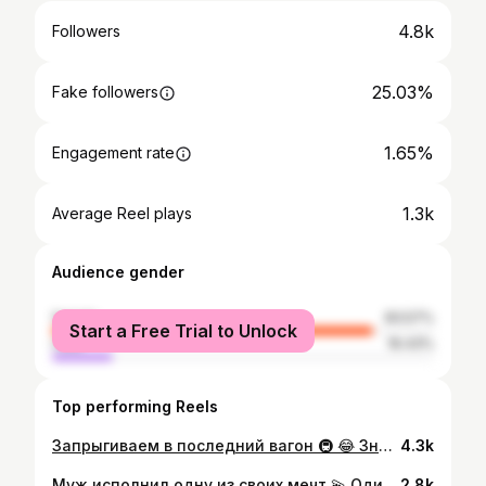
4.8k
Followers
25.03%
Fake followers
1.65%
Engagement rate
1.3k
Average Reel plays
Audience gender
female
83.57%
Start a Free Trial to Unlock
male
16.43%
Top performing Reels
Запрыгиваем в последний вагон 🚇 😂 Знаю, что этот тренд уже всем поднадоел, но всё же решили тоже попробовать и снять ☺️ Бюджет рилса 0 тенге, потрачены только мои и её нервы и время 🫠 На самом деле это это очееень сложно, поэтому не жалейте своих ❤️ для Данелии я буду читать ей каждый ваш комментарий 😁 #тренды
4.3k
Муж исполнил одну из своих мечт 💫 Один из гештальтов закрыт 🙏🏻🧿 Рада за него и за папу ❤️ Наши дети, наше отражение. Они всё это видят и смотря на отношения и поступки своего папы в их памяти сохранится правильный пример отца, ребёнка, мужа и тд… Я тобой горжусь ❤️ #семья #подарокпапе🚘 #любовь
2.8k