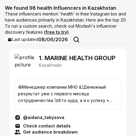
We found 98 health Influencers in Kazakhstan
These influencers mention 'health' in their Instagram bio and
have audiences primarily in Kazakhstan. Here are the top 20.
To run a custom search, check out Modash's influencer
discovery features
(free to try)
.
08/06/2026
Last updated
1. MARINE HEALTH GROUP
Kazakhstan
🤩Менеджер компании MHG 💴Денежный
результат уже с первого месяца
сотрудничества 🚀Кто куда, а я к успеху •
Основатель @numerolog_aidana_
@aidana_tabysova
Check contact details
Get audience breakdown