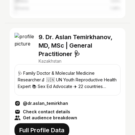
Ukraine
1.53%
Armenia
1.36%
9. Dr. Aslan Temirkhanov,
MD, MSc | General
Practitioner 🩺
Kazakhstan
🩺 Family Doctor & Molecular Medicine
Researcher🔬 🇺🇳 UN Youth Reproductive Health
Expert 📚 Sex Ed Advocate ✈️ 22 countries
traveled & big foodie🍝
@dr.aslan_temirkhan
Check contact details
Get audience breakdown
Full Profile Data