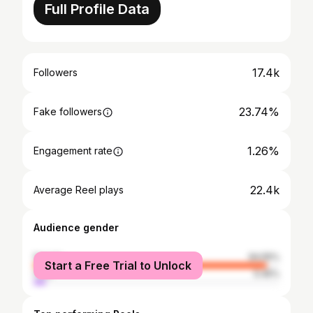
Full Profile Data
17.4k
Followers
23.74%
Fake followers
1.26%
Engagement rate
22.4k
Average Reel plays
Audience gender
female
94.55%
Start a Free Trial to Unlock
male
5.45%