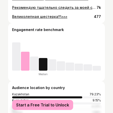
Рекомендую тщательно следить за моей страницей, потому что дальнейшие условия по отбору кандидата я озвучу в сторис. Для начала нажмите на колокольчик в правом верхнем углу.
7k
Великолепная шестерка!!!✊✊✊
477
Engagement rate benchmark
Median
Audience location by country
Kazakhstan
79.23%
Kyrgyzstan
9.15%
Start a Free Trial to Unlock
Russia
4.23%
Turkey
1.58%