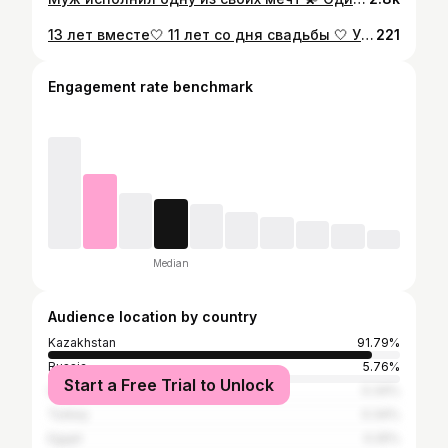
13 лет вместе🤍 11 лет со дня свадьбы 🤍 Уже совсем всё серьезно! И бывает по -разному, но любовь ведь- это не когда « я жить без тебя не могу». Это когда я могу, но хочу с тобой 🤍 Люблю и хочу с тобой, вместе! ♾️ #11летсвадьбы #семья #любовь #навсегда♾🤍
221
Engagement rate benchmark
Median
Audience location by country
Kazakhstan
91.79%
Russia
5.76%
Start a Free Trial to Unlock
Ukraine
0.34%
Turkey
0.34%
Egypt
0.25%