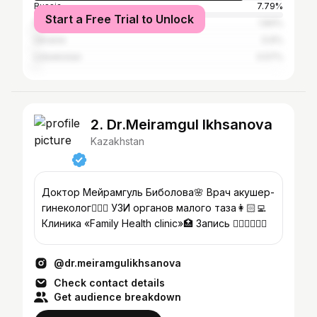
Russia
7.79%
Start a Free Trial to Unlock
Kyrgyzstan
1.84%
Ukraine
0.6%
Uzbekistan
0.57%
2. Dr.Meiramgul Ikhsanova
Kazakhstan
Доктор Мейрамгуль Биболова🌸 Врач акушер-
гинеколог👩🏻‍⚕️ УЗИ органов малого таза👩🏻‍💻
Клиника «Family Health clinic»🏥 Запись 👇🏻👇🏻👇🏻
@dr.meiramgulikhsanova
Check contact details
Get audience breakdown