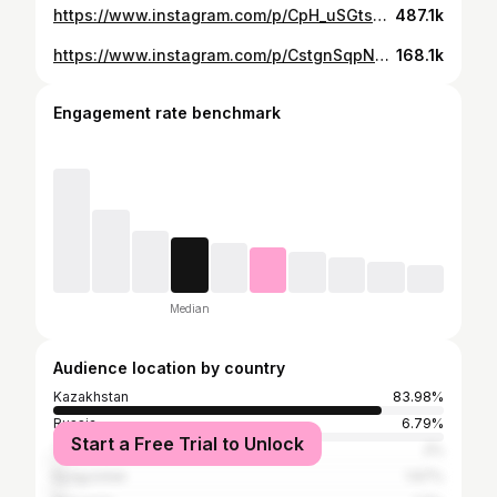
https://www.instagram.com/p/CpH_uSGtsUF/
487.1k
https://www.instagram.com/p/CstgnSqpN9O/
168.1k
Engagement rate benchmark
Median
Audience location by country
Kazakhstan
83.98%
Russia
6.79%
Start a Free Trial to Unlock
Turkey
2%
Kyrgyzstan
1.67%