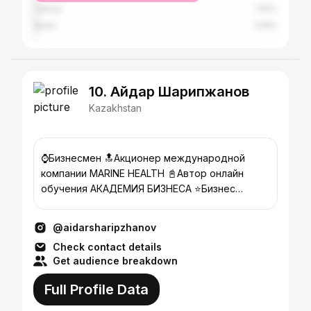
Turkey
1.52%
Spain
1.09%
10. Айдар Шарипжанов
Kazakhstan
⌚️Бизнесмен 🔝Акционер международной
компании MARINE HEALTH 📓Автор онлайн
обучения АКАДЕМИЯ БИЗНЕСА ⭐️Бизнес
тренер
@aidarsharipzhanov
Check contact details
Get audience breakdown
Full Profile Data