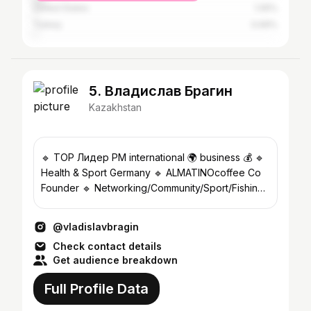
United States
1.05%
Turkey
0.69%
5. Владислав Брагин
Kazakhstan
🔹 TOP Лидер PM international 🌍 business 💰 🔹
Health & Sport Germany 🔹 ALMATINOcoffee Co
Founder 🔹 Networking/Community/Sport/Fishing
🔹 Юмор
@vladislavbragin
Check contact details
Get audience breakdown
Full Profile Data