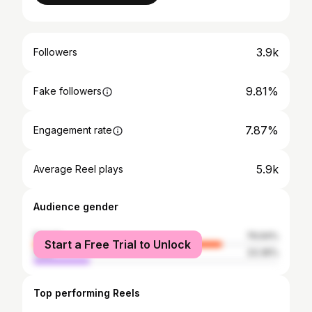
3.9k
Followers
9.81%
Fake followers
7.87%
Engagement rate
5.9k
Average Reel plays
Audience gender
female
76.64%
Start a Free Trial to Unlock
male
23.36%
Top performing Reels