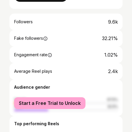
9.6k
Followers
32.21%
Fake followers
1.02%
Engagement rate
2.4k
Average Reel plays
Audience gender
female
67.5%
Start a Free Trial to Unlock
male
32.5%
Top performing Reels