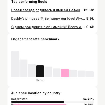
Top performing Reels
Новая звезда родилась и имя ей Сафина!💖 В чем измеряется счастье? Сейчас, в этом умопомрачительном запахе, в этих пальчиках и пяточках !♥️♥️♥️♥️♥️♥️ Есть потрясающие строки из песни: Когда меня не станет, я буду петь голосами Моих детей и голосами их детей Нас просто меняют местами, таков закон Сансары Круговорот людей… Как мудро устроено в этой Вселенной… Я смотрю на нее и верю , Аскарик знает🙏 Любовь моя, как я хочу , чтобы ты был сейчас рядом! Люблю и благодарю тебя за все! Я ей расскажу о тебе сказки, буду петь ей песни , которые ты любил !❤️ Сафина, у тебя восхитительная тетя и неотразимые братья! Спасибо , что выбрала нас!💖 Я официально объявляю себя Абикой!🥳 #newborn #love #habibi #lafamilia
121.9k
Daddy’s princess 💛 Be happy our love! Always with you ! Habibi, I wish you were here… @kseniya.kozyura 🙏 #wedding #bride #love #lafamilia #habibi
9.9k
С днем рождения любимые🩵🩵! Всего и много! Разве можно найти слова , чтобы рассказать что вы для нас? Что мы чувствовали , когда нам сказали про вас? Как рассказать о тех месяцах и минутах ожидания вас? Сколько радости вы принесли миру и нам? О папе? О счастье ? О слезах радости? Всего и много любимые! С вашим приходом мир стал лучше! Любите и творите! Трудолюбия, упорства, работоспособности вам не занимать), совершенствуйтесь , станьте лучшей версией себя. Берегите души, сохраните чистоту помыслов и горячность сердец♥️🧡! Теперь моя сила и опора, надежда и радость наша! Любим и гордимся! Хабиби, уже 21… Любим, помним, скучаем безумно. Всегда с нами, за нами🙏 Твоя сила в них, мощь, горячность и мудрость. В повороте головы, в разлете бровей, походке, в интонациях, в руках … вижу тебя, чувствую присутствие твое . Люблю и благодарю! Я знаю ты вернешься очень скоро к нам, в новой жизни! #lafamilia#Habibi#love#
9.4k
Engagement rate benchmark
Median
Audience location by country
Kazakhstan
64.43%
Russia
16.56%