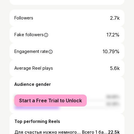
2.7k
Followers
17.2%
Fake followers
10.79%
Engagement rate
5.6k
Average Reel plays
Audience gender
female
56.65%
Start a Free Trial to Unlock
male
43.35%
Top performing Reels
Для счастья нужно немного… Всего 1 банан🍌 А что делает вас счастливыми? Пиши в комментарии👇🏽 • • • #sport #running #marathon #love #health #energy #rec #reels #reelsinstagram #support #almaty #almatytoday #kazakhstan
22.5k