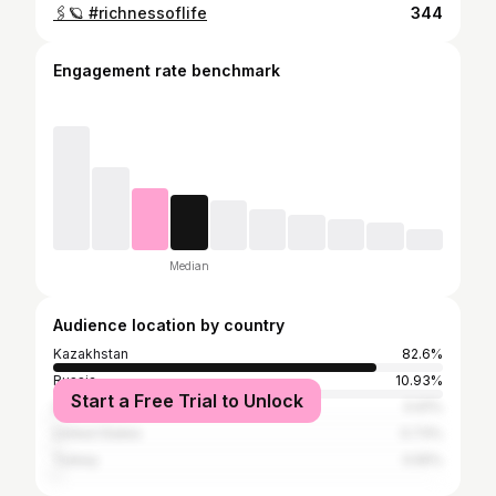
🖇️🪐 #richnessoflife
344
Engagement rate benchmark
Median
Audience location by country
Kazakhstan
82.6%
Russia
10.93%
Start a Free Trial to Unlock
Ukraine
0.91%
United States
0.73%
Turkey
0.55%