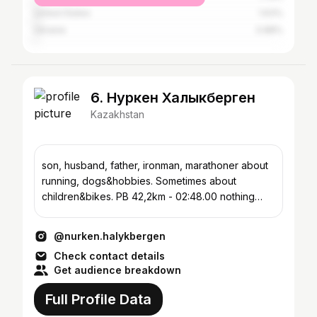
United States
1.63%
Ukraine
0.88%
6. Нуркен Халыкберген
Kazakhstan
son, husband, father, ironman, marathoner about
running, dogs&hobbies. Sometimes about
children&bikes. PB 42,2km - 02:48.00 nothing
about work
@nurken.halykbergen
Check contact details
Get audience breakdown
Full Profile Data