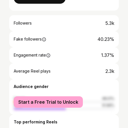
5.3k
Followers
40.23%
Fake followers
1.37%
Engagement rate
2.3k
Average Reel plays
Audience gender
female
48.01%
Start a Free Trial to Unlock
male
51.99%
Top performing Reels