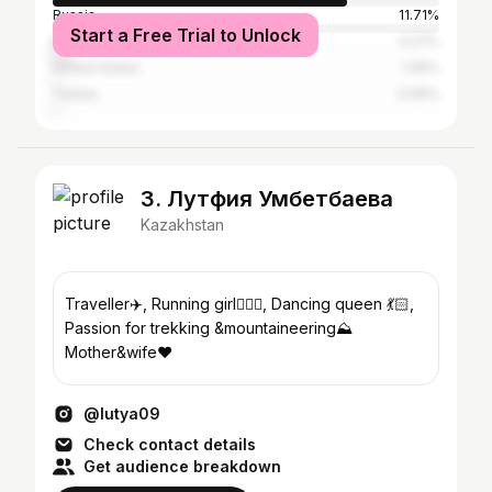
Russia
11.71%
Start a Free Trial to Unlock
Kyrgyzstan
4.27%
United States
1.05%
Turkey
0.69%
3. Лутфия Умбетбаева
Kazakhstan
Traveller✈️, Running girl🏃🏽‍♀️, Dancing queen 💃🏻,
Passion for trekking &mountaineering⛰
Mother&wife♥️
@lutya09
Check contact details
Get audience breakdown