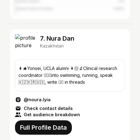
United States
1.1%
United Arab Emirates
0.82%
7. Nura Dan
Kazakhstan
👩‍🎓Yonsei, UCLA alumni 👩🏻‍🔬Clinical research
coordinator 🏊‍♀️🧘into swimming, running, speak
🇰🇿🇰🇷🇺🇸, write ✍🏻 in threads
@noura.lyia
Check contact details
Get audience breakdown
Full Profile Data