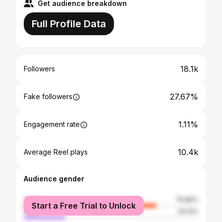
Get audience breakdown
Full Profile Data
18.1k
Followers
27.67%
Fake followers
1.11%
Engagement rate
10.4k
Average Reel plays
Audience gender
female
75.86%
Start a Free Trial to Unlock
male
24.14%