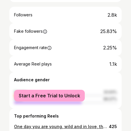
2.8k
Followers
25.83%
Fake followers
2.25%
Engagement rate
1.1k
Average Reel plays
Audience gender
female
33.93%
Start a Free Trial to Unlock
male
66.07%
Top performing Reels
One day you are young, wild and in love, the next you are runner @__sportwomen__
425