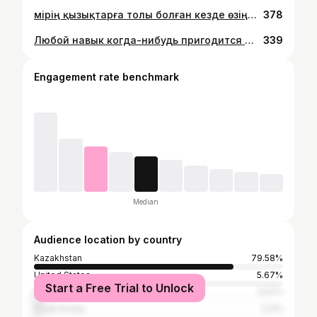
Өмірің қызықтарға толы болған кезде өзіңде қызықты бола түсесің #womenempowerment
378
Любой навык когда-нибудь пригодится — плавание не исключение. Особенно когда жизнь резко «уходит из-под ног» и остаётся только плыть… к своим целям 😄#swimming
339
Engagement rate benchmark
Median
Audience location by country
Kazakhstan
79.58%
United States
5.67%
Start a Free Trial to Unlock
Russia
3.57%
South Korea
2.11%