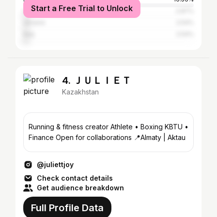
Start a Free Trial to Unlock
United States
2.87%
Ukraine
2.54%
Italy
2.54%
4. ＪＵＬＩＥＴ
Kazakhstan
Running & fitness creator Athlete • Boxing KBTU •
Finance Open for collaborations 📍Almaty | Aktau
@juliettjoy
Check contact details
Get audience breakdown
Full Profile Data