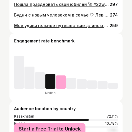
Пошла праздновать свой юбилей 🚀 #22weeks
297
Будни с новым человеком в семье 🤍 Лев Романовичу еще предстоит знакомство с нашими котиками и Жулькой, с бабушками , дедушками и с мамкиным укладом жизни в КЗ. А пока мы продолжаем расти и развлекаться вместе
274
Мое удивительное путешествие длиною в 9 месяцев Основная часть путешествия проходила под чутким наблюдением Леночки @rodi.v.miami Льву уже почти 2 месяца, а я до сих пор под впечатлением от того прекрасного и веселого времени, которое и придало мне сил во время родов и зарядило проживать каждый день материнства с оптимизмом и удовольствием. И доктор , я просто обожаю своего доктора Светлану Масляк @doctor_maslyak_official , с которой было тепло, уютно и совсем не страшно. В общем тут какая-то магия и не возможно представить кого-то, кому бы я смогла довериться также, как этим двум прекрасным женщинам, в своем интересном путешествии.
259
Engagement rate benchmark
Median
Audience location by country
Kazakhstan
72.11%
Russia
10.78%
Start a Free Trial to Unlock
Turkey
1.78%