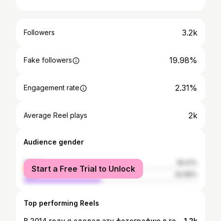
3.2k
Followers
19.98%
Fake followers
2.31%
Engagement rate
2k
Average Reel plays
Audience gender
female
55.01%
Start a Free Trial to Unlock
male
44.99%
Top performing Reels
В 2014 году я сделал эту фотографию в головном офисе Каспи в половине первого ночи, когда спасал банк от информационной атаки. Вячеслав шутил - это самая дорогая фотография. Но я храню это фото не только поэтому, надпись на стене - высказывание, приписываемое Махатме Ганди. Она очень точно передает ситуацию – сейчас надо мной и моим проектом смеются, но я точно знаю, что будет дальше ;)
1.2k