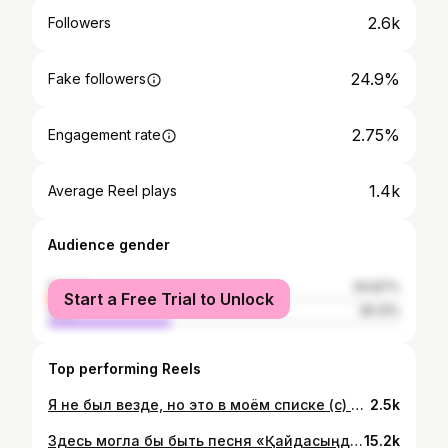
2.6k
Followers
24.9%
Fake followers
2.75%
Engagement rate
1.4k
Average Reel plays
Audience gender
female
64.87%
Start a Free Trial to Unlock
male
35.13%
Top performing Reels
Я не был везде, но это в моём списке (с) Мой внутренний Баянаул #ertisriverunner 📍 Торайгыр
2.5k
Здесь могла бы быть песня «Қайдасыңдар, тәтелер”’ но ещё рано На забегах волонтеры регулярно величают меня татешкой или апайкой В этот момент включается мой внутренний аналитический отдел, где эксперты (то есть я) тут же начинают спорить: это искренняя поддержка или тонкий намёк на возрастную категорию? Логика подсказывает - просто уважение. Ведь волонтеры, как правило, вдвое младше, а возможно, их воспитали так: видишь девушку постарше - срочно татешка, чтобы атмосфера обрела гармонию, а они сами - душевное спокойствие Но иногда закрадывается мысль: а вдруг это новый вид буллинга? Мягкий, ненавязчивый, окутанный уважением Такой, знаете, с улыбкой и дружеским похлопыванием по плечу. «Не переживайте, татешка, вы справитесь!»
15.2k