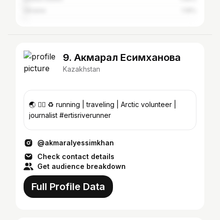
Ukraine
1.19%
9. Акмарал Есимханова
Kazakhstan
🌏 🏃‍♀️ ♻️ running | traveling | Arctic volunteer |
journalist #ertisriverunner
@akmaralyessimkhan
Check contact details
Get audience breakdown
Full Profile Data