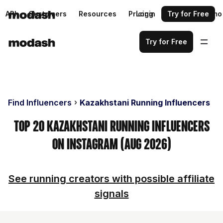
API
Customers
Resources
Pricing
Login
Request a demo
Try for Free
Try for Free
Find Influencers
Kazakhstani Running Influencers
Top 20 Kazakhstani Running Influencers
on Instagram (Aug 2026)
See running creators with possible affiliate
signals