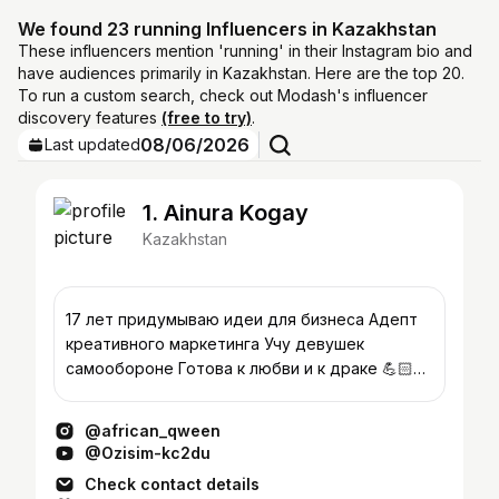
We found 23 running Influencers in Kazakhstan
These influencers mention 'running' in their Instagram bio and
have audiences primarily in Kazakhstan. Here are the top 20.
To run a custom search, check out Modash's influencer
discovery features
(free to try)
.
08/06/2026
Last updated
1. Ainura Kogay
Kazakhstan
17 лет придумываю идеи для бизнеса Адепт
креативного маркетинга Учу девушек
самообороне Готова к любви и к драке 💪🏻
Подкаст Oz isim
@african_qween
@Ozisim-kc2du
Check contact details