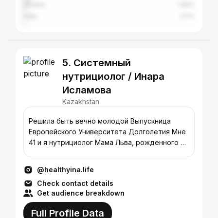
Ukraine
1.84%
India
1.17%
5. Системный
нутрициолог / Инара
Исламова
Kazakhstan
Решила быть вечно молодой Выпускница
Европейского Университета Долголетия Мне
41 и я нутрициолог Мама Льва, рожденного в
Америке Running • Trading
@healthyina.life
Check contact details
Get audience breakdown
Full Profile Data