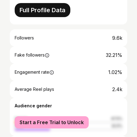
Full Profile Data
9.6k
Followers
32.21%
Fake followers
1.02%
Engagement rate
2.4k
Average Reel plays
Audience gender
female
67.5%
Start a Free Trial to Unlock
male
32.5%