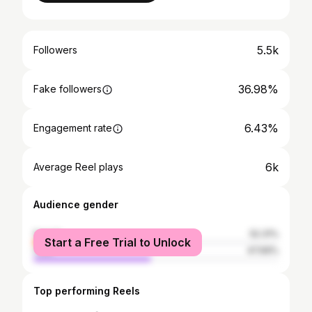
5.5k
Followers
36.98%
Fake followers
6.43%
Engagement rate
6k
Average Reel plays
Audience gender
female
52.31%
Start a Free Trial to Unlock
male
47.69%
Top performing Reels