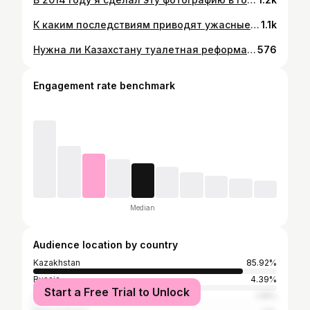
К каким последствиям приводят ужасные школьные уборные? Полный выпуск по ссылке в шапке профиля. #айран #казахстан #шымкент #ректор #туалеты #санузел
1.1k
Нужна ли Казахстану туалетная реформа?! Если считаете эту тему важной, делитесь этой информацией с другими родителями! Не молчите, не проходите мимо, возможно ваш голос поможет достучаться до министров здравоохранения и просвещения Казахстана.
576
Engagement rate benchmark
Median
Audience location by country
Kazakhstan
85.92%
Russia
4.39%
Start a Free Trial to Unlock
Turkey
1.19%