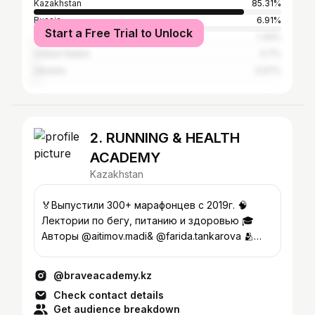
Kazakhstan
85.31%
Russia
6.91%
Start a Free Trial to Unlock
Turkey
1.34%
United States
0.7%
Ukraine
0.57%
2. RUNNING & HEALTH
ACADEMY
Kazakhstan
🏅Выпустили 300+ марафонцев с 2019г. 🧠
Лектории по бегу, питанию и здоровью 🎓
Авторы @aitimov.madi& @farida.tankarova 🫂
НАБОР В КОМАНДУ ОТКРЫТ⬇️
@braveacademy.kz
Check contact details
Get audience breakdown