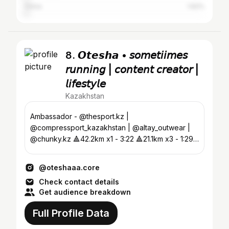
China
1.62%
8. 𝙊𝙩𝙚𝙨𝙝𝙖 • 𝘴𝘰𝘮𝘦𝘵𝘪𝘪𝘮𝘦𝘴
𝘳𝘶𝘯𝘯𝘪𝘯𝘨 | 𝘤𝘰𝘯𝘵𝘦𝘯𝘵 𝘤𝘳𝘦𝘢𝘵𝘰𝘳 |
𝘭𝘪𝘧𝘦𝘴𝘵𝘺𝘭𝘦
Kazakhstan
Ambassador - @thesport.kz |
@compressport_kazakhstan | @altay_outwear |
@chunky.kz 🔺42.2km x1 - 3:22 🔺21.1km x3 - 1:29
🔺50+km x1
@oteshaaa.core
Check contact details
Get audience breakdown
Full Profile Data