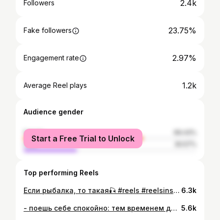
2.4k
Followers
23.75%
Fake followers
2.97%
Engagement rate
1.2k
Average Reel plays
Audience gender
female
69.43%
Start a Free Trial to Unlock
male
30.57%
Top performing Reels
Если рыбалка, то такая🎣 #reels #reelsinstagram #reelsvideo #instagram #instagood #travel #travelgram #travelling #instatravel #life #юмор #горы #путешествие #путешествия #друзья #отдыхсдрузьями #или #рекаили #выходные #снаминесоскучишься
6.3k
- поешь себе спокойно: тем временем друзья родителей 🗣️ #едунаАвтовозе
5.6k