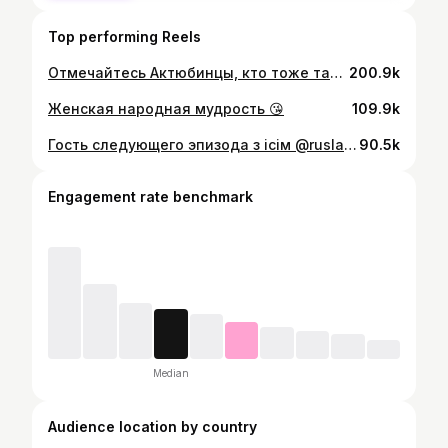
Top performing Reels
Отмечайтесь Актюбинцы, кто тоже так делает 😅?
200.9k
Женская народная мудрость 😘
109.9k
Гость следующего эпизода Өз ісім @ruslantai 🔥 Продакшн @malevichkz Звук @arttechnikakz
90.5k
Engagement rate benchmark
Median
Audience location by country