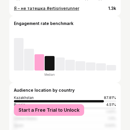
Я – не татешка #ertisriverunner
1.3k
Engagement rate benchmark
Median
Audience location by country
Kazakhstan
87.81%
Russia
4.51%
Start a Free Trial to Unlock
Georgia
1.43%
United States
1.11%
Spain
0.63%