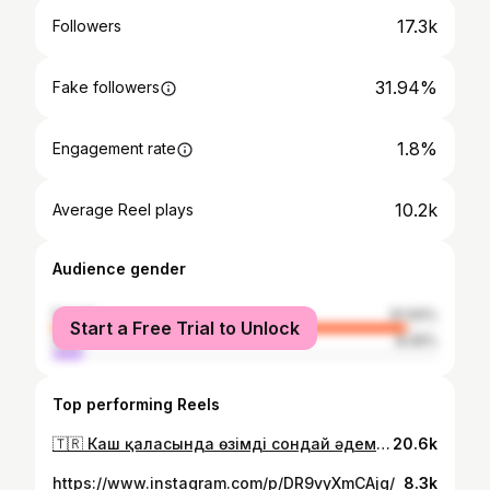
17.3k
Followers
31.94%
Fake followers
1.8%
Engagement rate
10.2k
Average Reel plays
Audience gender
female
91.94%
Start a Free Trial to Unlock
male
8.06%
Top performing Reels
🇹🇷 Каш қаласында өзімді сондай әдемі қызыл көйлекпен елестеттім. Сауда орындарын аралап өзім қалаған көйлекті таппаған соң, тіктірейін деп @akbobek.asylbekovna_atelier жүгіндім🤗 Дәл мен жіберген суреттегіден де әдемі етіп тігіп берді. Ең бастысы ойымды түсінді👍🏻 Матаны Оралдан таппай, Ақтөбеден таксимен алдырды😍 Бүгін Кашта жүріп біраз комплимент естідім ғой 😍🤍
20.6k
https://www.instagram.com/p/DR9vyXmCAjg/
8.3k