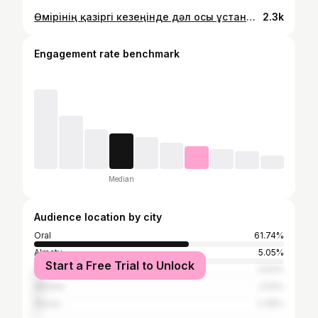
Өмірінің қазіргі кезеңінде дәл осы ұстаным керек болып тұрса да кейбір оқырман қарсыласуы мүмкін. Бірақ бөліскім келеді. Менің мамам - “богатый старик”. Ол балдарым асырайды деген қияли оймен емес, ешкімге қарайламай қарттық кешейін деген оймен өмір сүретін адам. Кейде мамам қазақ емес, европалық немесе еврей ме деп қаламын😀 Ол минималист, бухгалтер-экономист, “қаржыгер по жизни” Дастарханға қалай дайындалды? Алдымен меню жасадық. “Артық әсемдеудің, артық тамақтың қажеті” жоқ деді. “Өйткені әсемдік жай инстаграм үшін, өз қонақтығыңа жасарсың, ешқандай ваза, тірі гүл-пүл керек емес, қолыңнан келсе, барымен әсемде” деді😀 Ішімнен шынымен де контент үшін не істемейсің деп ойладым?! Артық ақша да осы жерде кетеді ғой. КЕРЕГІ ЖОҚ! “Қыртым-сыртым емес, желінетін, тұшымды дүние қояйық” деді, оған да “иә” дедік. Әр үйдің қонағы сағынып келетін бір тағамы болады. Біздің үйде бәліш, самса, сүрленген еттің асы. Сұранысқа ие басты тағамдарды қойдық. Соңында осындай дастархан шықты. Негізінде дастарханның шырайын келтіретін - шынайы көңіл-күй ғой. Бірақ ол келесі рилста)
2.3k
Engagement rate benchmark
Median
Audience location by city
Oral
61.74%
Almaty
5.05%
Start a Free Trial to Unlock
Astana
3.53%
Aktobe
2.52%
Atyrau
2.36%