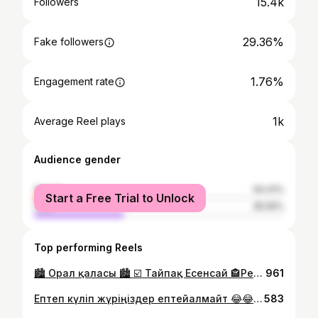
15.4k
Followers
29.36%
Fake followers
1.76%
Engagement rate
1k
Average Reel plays
Audience gender
female
64.41%
Start a Free Trial to Unlock
male
35.59%
Top performing Reels
🏙 Орал қаласы 🏙 ☑️ Тайпақ Есенсай 🏤Ресторан Гакку🏤 🕺Юбилей Нұрболат 40 жас 🎀 Кеш жүргізушісі @tamada_muzika 🎙️ Музыкант@er_han07 📹 Оператор @ades.studio #Орал #той #есенсай#40жасюбилей @tamada_muzika @tamada_muzika @tamada_muzika
961
Ептеп күліп жүріңіздер ептейалмайт 😂😂😂😂 #алдараспан#нуржантөлендиев#тука#шаншар2020
583