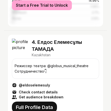
Almaty
14.96%
Start a Free Trial to Unlock
Astana
7.05%
Shymkent
2.7%
Atyrau
2.12%
4. Елдос Елемесұлы
ТАМАДА
Kazakhstan
Режиссер театра: @globus_musical_theatre
Сотрудничество👇
@eldoselemesuly
Check contact details
Get audience breakdown
Full Profile Data