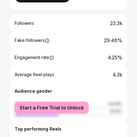
23.3k
Followers
29.46%
Fake followers
4.25%
Engagement rate
4.3k
Average Reel plays
Audience gender
female
59.49%
Start a Free Trial to Unlock
male
40.51%
Top performing Reels