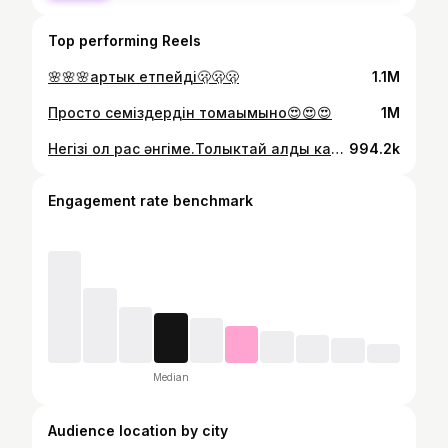
Top performing Reels
🌸🌸🌸артык етпейді🫢🫢🫢
1.1M
Просто семіздердін томағымынғо😍😍😍
1M
Негізі ол рас әнгіме.Толыктай алды кайта мынау арыктаганым -18 кг.Өмірімде арык болып көрмеппін.
994.2k
Engagement rate benchmark
Median
Audience location by city