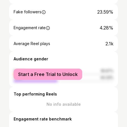
23.59%
Fake followers
4.28%
Engagement rate
2.1k
Average Reel plays
Audience gender
female
55.67%
Start a Free Trial to Unlock
male
44.33%
Top performing Reels
No info available
Engagement rate benchmark