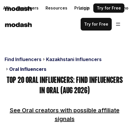
API
Customers
Resources
Pricing
Login
Request a demo
Try for Free
Try for Free
Find Influencers
Kazakhstani Influencers
Oral Influencers
Top 20 Oral Influencers: Find Influencers
in Oral (Aug 2026)
See Oral creators with possible affiliate
signals