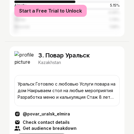
Almaty
5.15%
Start a Free Trial to Unlock
Astana
4.09%
Atyrau
1.79%
Moscow
1.68%
3. Повар Уральск
Kazakhstan
Уральск Готовлю с любовью Услуги повара на
дом Накрываем стол на любые мероприятия
Разработка меню и калькуляция Стаж 8 лет
87054463493
@povar_uralsk_elmira
Check contact details
Get audience breakdown