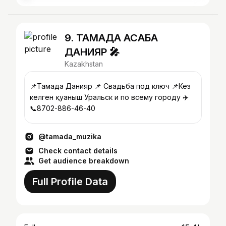
9. ТАМАДА АСАБА
ДАНИЯР 🎤
Kazakhstan
📌Тамада Данияр 📌 Свадьба под ключ 📌Кез
келген қуаныш Уральск и по всему городу ✈️
📞8702-886-46-40
@tamada_muzika
Check contact details
Get audience breakdown
Full Profile Data