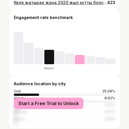
Келе жатырған жаңа 2020 жыл құтты болсын 🎄 әр шаңырақта той болсын 💒 2020 жыл барлық отбасыға бақыт әкелсін 🤲 🙏 жағымды жаңалықтар көп болғай 👏 👏 #жанажыл2020 #новыйгод2020
423
Engagement rate benchmark
Median
Audience location by city
Oral
25.08%
Almaty
8.62%
Start a Free Trial to Unlock
Astana
5.22%
Aktobe
3.07%
Atyrau
2.95%