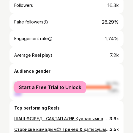
16.3k
Followers
26.29%
Fake followers
1.74%
Engagement rate
7.2k
Average Reel plays
Audience gender
female
92.71%
Start a Free Trial to Unlock
male
7.29%
Top performing Reels
ШАШ ӨСІРЕДІ. САҚТАП АЛ♥️ Қуанғанымнан ұштарын қидырттым. Өсіремін деп қайшы тигізбей жүргем. Ал ұзақ қимасаң, шаш ұштанып, ескіріп кетеді. Құрамы: 1.мумие 300 тг (2 флакон сусабынға жетеді) 2.кез-келген арзан сусабын. Менің Чистая линияға бүйрегім бұрады әрдайым. 500 тг 🌿 Жасалуы: Мумиені уатып, флаконға салып жақсылап араластырамын. Сусабын қара түсті боп шыға келеді. Бір күні өзімнің күнделікті жуатын Amway сусабын қолдансам, келесіде шаш өсіретінімді пайдаланамын. Нәтиже👍 Шашын өсіргісі кеп жүрген құрбыңа жібер немесе сторисіңе ала кет, сенің де оқырмандарыңа пайдасы тисін🍓 #шаш #мықтышаш #ұзыншаш #прическа #шашүлгілері
3.6k
Сториске қимадым😊 Тренер & қатысушы Dance mix with Aru @aru_dancefit_07 #dance#танцыуральск#би
3.5k