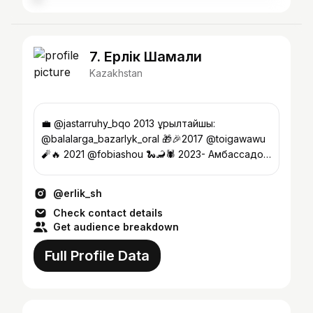
7. Ерлік Шамғали
Kazakhstan
💼 @jastarruhy_bqo 2013 Құрылтайшы:
@balalarga_bazarlyk_oral 🎁🎉2017 @toigawawu
🧨🔥 2021 @fobiashou 🐍🦂🕷️ 2023- Амбассадор:
@oral.tour
@erlik_sh
Check contact details
Get audience breakdown
Full Profile Data