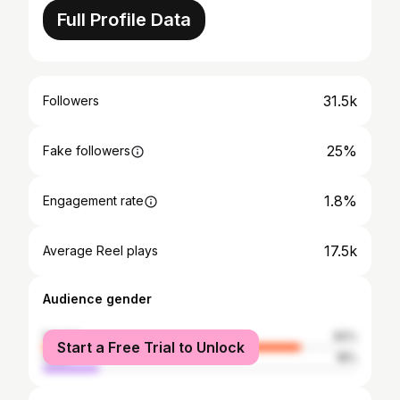
Full Profile Data
31.5k
Followers
25%
Fake followers
1.8%
Engagement rate
17.5k
Average Reel plays
Audience gender
female
82%
Start a Free Trial to Unlock
male
18%