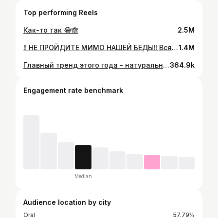
Top performing Reels
Как-то так 😂🙈
2.5M
‼️ НЕ ПРОЙДИТЕ МИМО НАШЕЙ БЕДЫ‼️ Вся моя поддержка это ВЫ🫂 Вся надежда на Вас 🤲🏽 ⚠️Неделю назад моему младшему сыну Батыру, поставили страшный диагноз: Опухоль ВИЛЬМСА (НЕФРОБЛАСТОМА) 💔 Сразу, как узнали о болезни, прилетели в Стамбул. Лечение мы будем проходить здесь. СУММА на лечение оказалось нам не под силу. И я прошу у всех не пройти мимо нашей беды.🤲🏽 ✅Реквизиты: ‼️Каспи Голд (мама Бибинур К.) 8 705 107 30 36 4400 4301 6956 9776 ‼️ Халык (мама Бибинур К.) 8 705 107 30 36 4403 0351 0048 9298 #аджибадемтурция #нефробластомаправойпочки #нефробластома #онкология #детскаяонкология #вильмс #опухольвильмса #рак #ракдурак
1.4M
Главный тренд этого года - натуральность и естественность 💜
364.9k
Engagement rate benchmark
Median
Audience location by city
Oral
57.79%