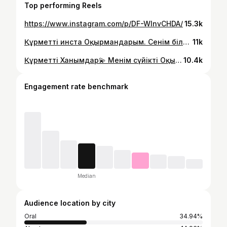
Top performing Reels
https://www.instagram.com/p/DF-WInvCHDA/
15.3k
Құрметті инста Оқырмандарым. Сенім білдіріп,қолдау көрсетіп,шабыт беретін әрбір жан бақытты болсын. Менім жұмысыма ❤️аямайтын жандар ең бақытты бай қуатты жандар🙌 Сенімдеріңізге мың алғыс💫 @povar_uralsk_elmira #уральск #салат #едаялюблютебя❤️
11k
Құрметті Ханымдар💫 Менім сүйікті Оқырмандарым. Қалайсыздар? Өз қонақтарыңызды шаршамай,әдемі қарсалу үшін,біз сізберге әрдайым қызметке дайынбыз. Толық ақпарат алу үшін: 87054463493 @povar_uralsk_elmira #инстаграм #банкетыалматы
10.4k
Engagement rate benchmark
Median
Audience location by city
Oral
34.94%