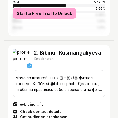
Oral
57.95%
Almaty
5.66%
Start a Free Trial to Unlock
Astana
4.36%
Dubai
1.31%
Atyrau
1.31%
2. Bibinur Kusmangaliyeva
Kazakhstan
Мама со штангой 🏋🏽‍♀️ 👦🏻👦🏻👶🏻 Фитнес-
тренер | Хобби 📸 @bibinur.photo Делаю так,
чтобы ты нравилась себе в зеркале и на фото
🫦
@bibinur_fit
Check contact details
Get audience breakdown