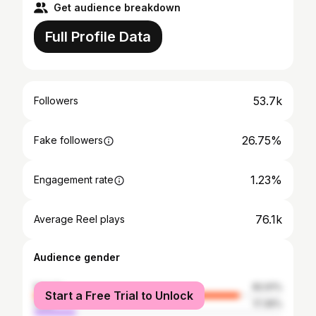
Get audience breakdown
Full Profile Data
53.7k
Followers
26.75%
Fake followers
1.23%
Engagement rate
76.1k
Average Reel plays
Audience gender
female
82.61%
Start a Free Trial to Unlock
male
17.39%