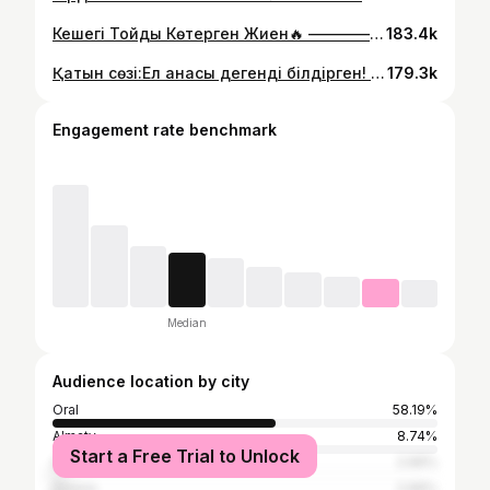
Кешегі Тойды Көтерген Жиен🔥 ————————————————————— Мен сөйлемимін,мен қосылам орнына билеп берем деп Тойды Жыртты енді😂😂😂 #жиен #нағашы #той #уральск #орал #свадьба #актобе #актау #атырау #индейский #қыздар #тойтой #тикток #тренд #блогер #асаба #тамада #шоумэн
183.4k
Қатын сөзі:Ел анасы дегенді білдірген! ______ Қатынынан Қорқатын досыңа жіберші😂✈️ ______ Өз ойыңмен реакцияңмен бөліс🫰👇 #қатын #әйел #орал #уральск #тойсвадьба #2024 #сезон
179.3k
Engagement rate benchmark
Median
Audience location by city
Oral
58.19%
Almaty
8.74%
Start a Free Trial to Unlock
Atyrau
2.96%
Astana
2.96%