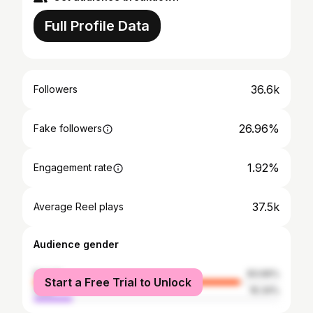
Full Profile Data
36.6k
Followers
26.96%
Fake followers
1.92%
Engagement rate
37.5k
Average Reel plays
Audience gender
female
83.66%
Start a Free Trial to Unlock
male
16.34%