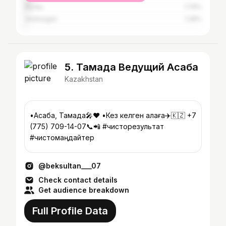
Atyrau
1.79%
Jezkazgan
1.28%
5. Тамада Ведущий Асаба
Kazakhstan
•Асаба, Тамада🎤❤️ •Кез келген Қалаға✈️🇰🇿 +7
(775) 709-14-07📞📲 #чисторезультат
#чистомаңдайтер
@beksultan___07
Check contact details
Get audience breakdown
Full Profile Data