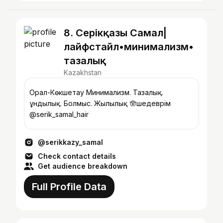
8. Серікқазы Самал|
лайфстайл•минимализм•
тазалық
Kazakhstan
Орал-Көкшетау Минимализм. Тазалық.
Құндылық. Болмыс. Жылылық 🪬шедеврім
@serik_samal_hair
@serikkazy_samal
Check contact details
Get audience breakdown
Full Profile Data