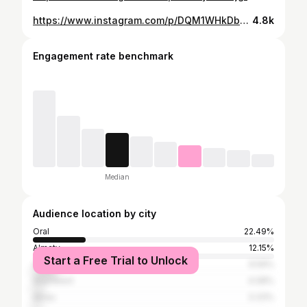
https://www.instagram.com/p/DQM1WHkDbb_/
4.8k
Engagement rate benchmark
Median
Audience location by city
Oral
22.49%
Almaty
12.15%
Start a Free Trial to Unlock
Astana
9.59%
Shymkent
4.08%
Aktau
3.33%