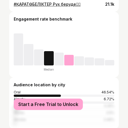
#ҚАРАТӨБЕЛІКТЕР Рух беруде✊🏻
21.1k
Engagement rate benchmark
Median
Audience location by city
Oral
46.54%
Almaty
6.72%
Start a Free Trial to Unlock
Astana
5.25%
Atyrau
2.5%
Aktobe
2.46%