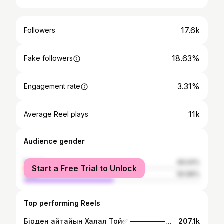
17.6k
Followers
18.63%
Fake followers
3.31%
Engagement rate
11k
Average Reel plays
Audience gender
female
49.04%
Start a Free Trial to Unlock
male
50.96%
Top performing Reels
Бірден айтайын Халал Той✅ ————————- Биіне бағасын берерсіздер 1-10 дейін🫰 @tair07bax Бақытты бол Замандас🫂 Жалғасы бар… #би #свадьба #нағашы #той #орал #тамада
207.1k