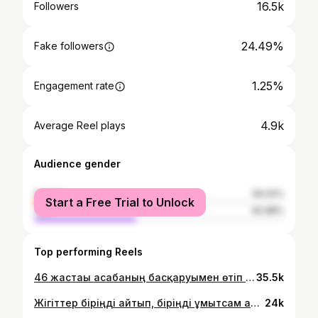
16.5k
Followers
24.49%
Fake followers
1.25%
Engagement rate
4.9k
Average Reel plays
Audience gender
female
59.02%
Start a Free Trial to Unlock
male
40.98%
Top performing Reels
46 жастағы асабаның басқаруымен өтіп жатқан 25 жас. Жастар, сеніміңізге рахмет✊
35.5k
Жігіттер біріңді айтып, біріңді ұмытсам айып етпеңіздер! Бәріңе рахмет!✊
24k