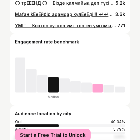
⭕️ трЕЕЕНД ⭕️ ⠀ Бізде қалмайық деп түсірдік. От души қарап😃🤚🏽, лайк❤️ басып, коментарий🖍 жазып кет. От души🤝 ⠀ ________________________________ #тренд2020 #тикток #қазақстан #сико #ЕеЕ #видеосик #уральск #орал #видео #милыйтамада #друган #круган #вруган #мруган #лайк #сохрани #коментарии
5.2k
Маfaн kЕеЕйбір аgамgар kүлЕеЕді!!! ↩️↩️↩️ "Блогер болып кеткенсінба немене?" "Не шайіп жүрсін?" т.с.с. Ештене етпес. 🤷‍♂️Бұрында көлік айдауға права алам дегенде күлген. Неменеге керек бәрібір машина айдау білмейсін деп. Ал қазір Аллаға шүкір біршама машина ауыстырып та үлгердім. Режиссер боламын дедім. "Сенің қолыннан келеме?" "Шаймаш"- дегендер көп болды. Болдым. Болғанда да қандай. Аллаға шүкір! 💁‍♂️ Басқалары емес именно достарым "ЕЕЕ қалайсын"- деп күлді. (💫Күле берсін💫) Инстаграмда маған дайректке кадімгідей жазатын адамдар бар. Фанатизм бар. Сізге қосыламын ЕЕЕ боламын дегенде бір жағынан қызық болып та қаласын😇 бір күні біреуі жазды. Екінші күні тағы біреу. Үшінші күні екеу. Солай көбейіп жатыр. Дайректке күнде неше түрлі смстар келеді. (шалқаймаймын) бәріне жауап беремін. Сөйлесемін,ақылдасамын. Өйткенң мен единствинныйларыммен арқашан біргемін. Бірге боламын. Единственный естественный активный достарым алда әлі талай қызық болады. Менімен бірге болыныздар. (әмин🤲) Армандарымыз бірге орындалсын _________________________________ #орындалсынармандар #бәріалда #арманалдамайды #милыйтамада #инстаграм #меніңжазбам #уральск #орал #аксай #казакстан #тикток #тренд2020 #карантин #қолжазба #өзойым #моимысли #жȝաⱣɌɆVƗɆ
3.6k
ҮМІТ ⠀ Көптен күткен үміттенген үмітіміз басталды. Анасына қатты сөйлеп,қызын артық көретін жігіттер қоғамда көп әрине. Әліптің соңын бағайық. Не болар екен?🤔 ⠀ Барымызша еңбектендік. Бағаласаныздар бір қуанып қалар едік. Жалғасы бар... ⠀ ~~~~~~~~~~~~~~~~~ 🎥Сапалы видео 📹жасаған Өрлен брат @photostudio_sapa Актерлар: @nake_official @sezim_serikovna @suleiman.07 @aisha_fatimaaa @asyl_khairullina ⠀ ⠀ ⠀ ______________________ #видео #инставидео #серия #инстасерия #сапа #орал #аксай #уральск #казакстан #тренд #бомба #сохрани #лайк #коментарий #анаменбала #дос #махаббат #сери #милыйтамада #башка #асабашка #тамада
771
Engagement rate benchmark
Median
Audience location by city
Oral
40.34%
Almaty
5.79%
Start a Free Trial to Unlock
Astana
3.91%