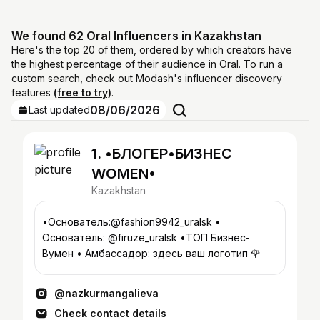
We found 62 Oral Influencers in Kazakhstan
Here's the top 20 of them, ordered by which creators have
the highest percentage of their audience in Oral. To run a
custom search, check out Modash's influencer discovery
features
(free to try)
.
08/06/2026
Last updated
1. •БЛОГЕР•БИЗНЕС
WOMEN•
Kazakhstan
•Основатель:@fashion9942_uralsk •
Основатель: @firuze_uralsk •ТОП Бизнес-
Вумен • Амбассадор: здесь ваш логотип 🌹
@nazkurmangalieva
Check contact details