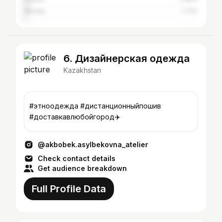
Aktobe
1.72%
6. Дизайнерская одежда
Kazakhstan
#этноодежда #дистанционныйпошив
#доставкавлюбойгород✈️
@akbobek.asylbekovna_atelier
Check contact details
Get audience breakdown
Full Profile Data