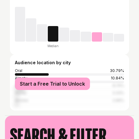
Median
Audience location by city
Oral
30.79%
Almaty
10.84%
Start a Free Trial to Unlock
Astana
8.74%
Atyrau
3.33%
Aktobe
2.96%
Search & filter