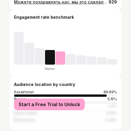
Можете поздравлять нас, мы это сделали 🥹🙏 @timon_bmw ❤️
929
Engagement rate benchmark
Median
Audience location by country
Kazakhstan
89.69%
Russia
5.15%
Start a Free Trial to Unlock
Turkey
0.9%
United States
0.52%
South Korea
0.39%