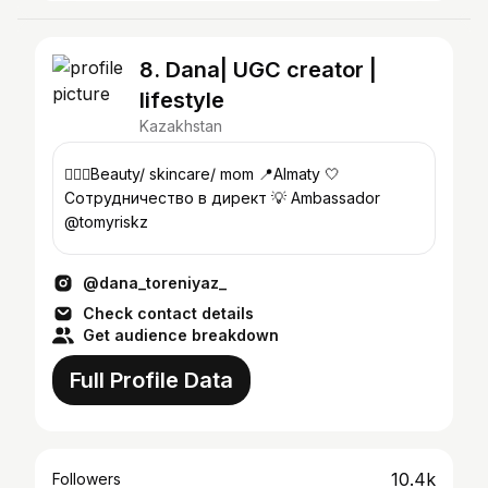
8. Dana| UGC creator |
lifestyle
Kazakhstan
🧘🏻‍♀️Beauty/ skincare/ mom 📍Almaty 🤍
Сотрудничество в директ 💡 Ambassador
@tomyriskz
@dana_toreniyaz_
Check contact details
Get audience breakdown
Full Profile Data
10.4k
Followers