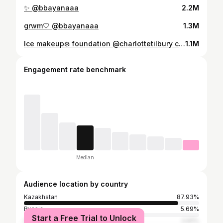
✨ @bbayanaaa
2.2M
grwm🤍 @bbayanaaa
1.3M
Ice makeup❄️ foundation @charlottetilbury contour stick @anastasiabeverlyhills blush stick, concealer, eyeshadow, powder, lip liner, sparkle @sensulu.cosmeticss highlighter @rarebeauty
1.1M
Engagement rate benchmark
Median
Audience location by country
Kazakhstan
87.93%
Russia
5.69%
Start a Free Trial to Unlock
Ukraine
0.81%