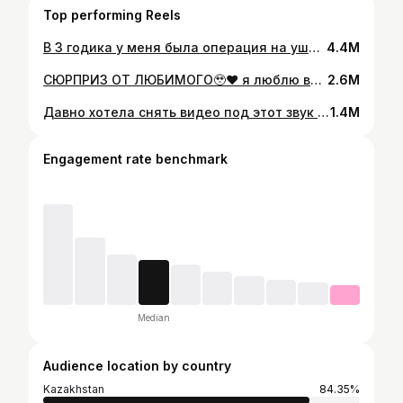
Top performing Reels
В 3 годика у меня была операция на ушки, после этого я никак не могла носить серьги. И сейчас вообще не ношу, поэтому вместо сережок мне надели браслет😍🥰 Аллаға Шүкір, “Сырғалым” атандым💝
4.4M
СЮРПРИЗ ОТ ЛЮБИМОГО🥹❤️ я люблю все песни Ильхана и когда мы его хотели позвать, сказали что он на эти даты не берёт, так как у него свадьба и муж решил меня таким образом порадовать🥹♥️ “Машаллаһ” деп қойыңыздар✨
2.6M
Давно хотела снять видео под этот звук , так нравится 🥺💗 Пусть это будет как призыв мои хорошие . Пусть Аллах примет 🙏🏽
1.4M
Engagement rate benchmark
Median
Audience location by country
Kazakhstan
84.35%