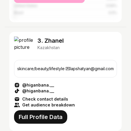
United States
0.56%
Brazil
0.5%
3. Zhanel
Kazakhstan
skincare/beauty/lifestyle 💌lapshatyan@gmail.com
@higanbana.__
@higanbana.__
Check contact details
Get audience breakdown
Full Profile Data