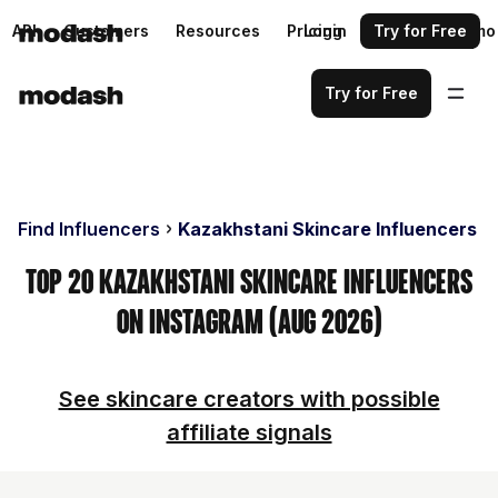
API
Customers
Resources
Pricing
Login
Request a demo
Try for Free
Try for Free
Find Influencers
Kazakhstani Skincare Influencers
Top 20 Kazakhstani Skincare Influencers
on Instagram (Aug 2026)
See skincare creators with possible
affiliate signals