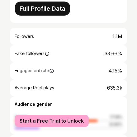
Full Profile Data
1.1M
Followers
33.66%
Fake followers
4.15%
Engagement rate
635.3k
Average Reel plays
Audience gender
female
77.18%
Start a Free Trial to Unlock
male
22.82%