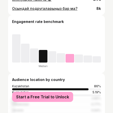
Осындай подругаларыңыз бар ма?
8k
Engagement rate benchmark
Median
Audience location by country
Kazakhstan
86%
Kyrgyzstan
5.19%
Start a Free Trial to Unlock
Russia
3.89%
Uzbekistan
0.77%
Ukraine
0.64%