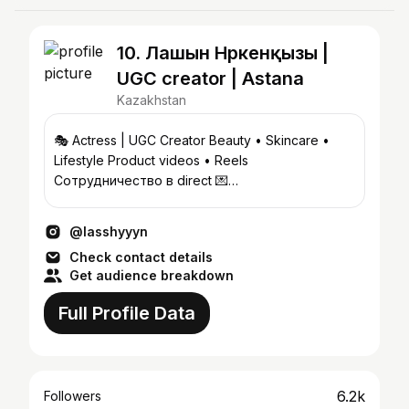
10. Лашын Нүркенқызы |
UGC creator | Astana
Kazakhstan
🎭 Actress | UGC Creator Beauty • Skincare •
Lifestyle Product videos • Reels
Сотрудничество в direct 💌
@atyrau_mahambet_teatry @batyr_fighting
@lasshyyyn
Check contact details
Get audience breakdown
Full Profile Data
6.2k
Followers