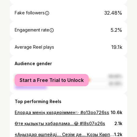
32.48%
Fake followers
5.2%
Engagement rate
19.1k
Average Reel plays
Audience gender
female
69.65%
Start a Free Trial to Unlock
male
30.35%
Top performing Reels
Елорда менің көздеріммен✨ #o13oo726ss
10.6k
Өте қызықты хабарлама...😂 #l8s07о26s
2.1k
«Аңыздар өшпейді… Сезім де… Қозы Көрпеш – Баян Сұлу біздің нұсқамызда 🤍✨» 1.2.3...
1.2k