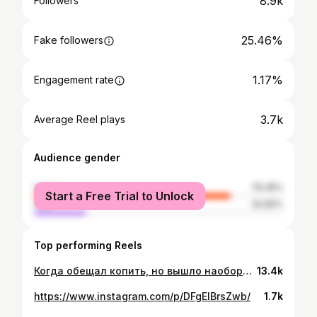
8.9k
Followers
25.46%
Fake followers
1.17%
Engagement rate
3.7k
Average Reel plays
Audience gender
female
79.35%
Start a Free Trial to Unlock
male
20.65%
Top performing Reels
Когда обещал копить, но вышло наоборот!) #032bmw01 #bmwe32 #е32 #bmwclassic #олдскул #bmwfans #bmwlife #carhumor #autohumor #бмвлегенда #бмвнавсегда #ретроавто #e32power #тюнингбмв #люблюсвоюмашину #машинамечты #bmwaddict #garagevibes #carcontent #bmwlove #бмвказахстан #астана
13.4k
https://www.instagram.com/p/DFgEIBrsZwb/
1.7k