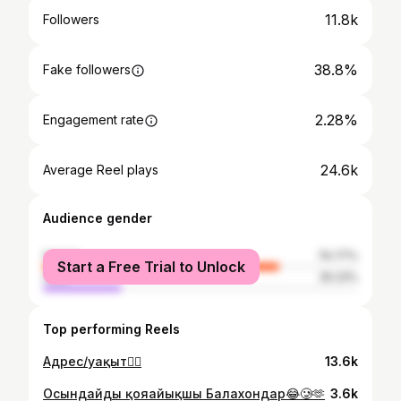
11.8k
Followers
38.8%
Fake followers
2.28%
Engagement rate
24.6k
Average Reel plays
Audience gender
female
74.77%
Start a Free Trial to Unlock
male
25.23%
Top performing Reels
Адрес/уақыт👇🏻
13.6k
Осындайды қояайықшы Балахондар😂🥲🫶
3.6k