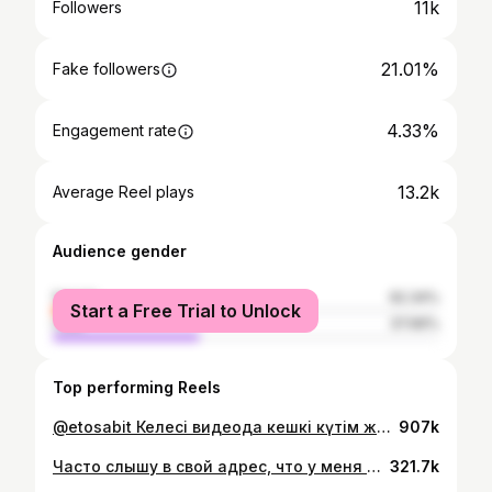
11k
Followers
21.01%
Fake followers
4.33%
Engagement rate
13.2k
Average Reel plays
Audience gender
female
62.34%
Start a Free Trial to Unlock
male
37.66%
Top performing Reels
@etosabit Келесі видеода кешкі күтім жайлы айтып беремін, сол үшін тіркеліп кет❤️‍🔥 Актуальный «уход🧴» ішінде барлық керек заттардың есімі.
907k
Часто слышу в свой адрес, что у меня итак идеальная кожа и «зачем я вообще ухаживаю за ней?». На самом деле, это результат стольких проб и ошибок, которым я могу гордиться🫂 Название продуктов и весь мой уход можете найти в актуальных «уход🧴»
321.7k