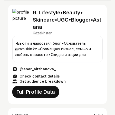
9. Lifestyle•Beauty•
Skincare•UGC•Blogger•Ast
ana
Kazakhstan
•Бьюти и лайфстайл блог •Основатель
@tamiskin.kz •Совмещаю бизнес, семью и
любовь к красоте •Скидки и акции для
подписчиков!
@anar_aitzhanova_
Check contact details
Get audience breakdown
Full Profile Data