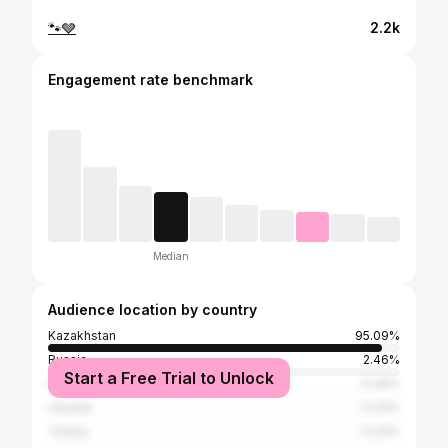
🐾🩶
2.2k
Engagement rate benchmark
Median
Audience location by country
Kazakhstan
95.09%
Russia
2.46%
Start a Free Trial to Unlock
Uzbekistan
0.49%
Ukraine
0.33%
Turkey
0.33%