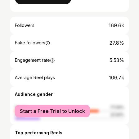
169.6k
Followers
27.8%
Fake followers
5.53%
Engagement rate
106.7k
Average Reel plays
Audience gender
female
77.06%
Start a Free Trial to Unlock
male
22.94%
Top performing Reels