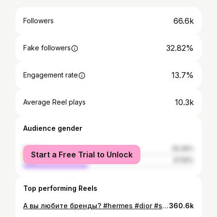
66.6k
Followers
32.82%
Fake followers
13.7%
Engagement rate
10.3k
Average Reel plays
Audience gender
female
62.45%
Start a Free Trial to Unlock
male
37.55%
Top performing Reels
А вы любите бренды? #hermes #dior #secondhand #vintage
360.6k