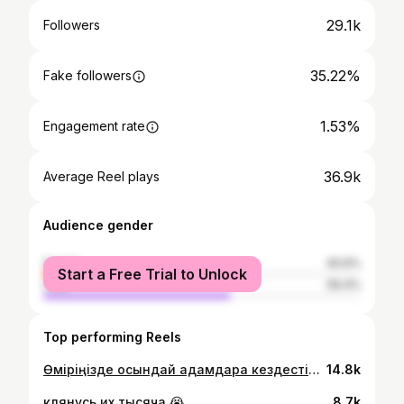
29.1k
Followers
35.22%
Fake followers
1.53%
Engagement rate
36.9k
Average Reel plays
Audience gender
female
40.6%
Start a Free Trial to Unlock
male
59.4%
Top performing Reels
Өміріңізде осындай адамдарға кездестіңіз ба?😁
14.8k
клянусь,их тысяча 😭
8.7k