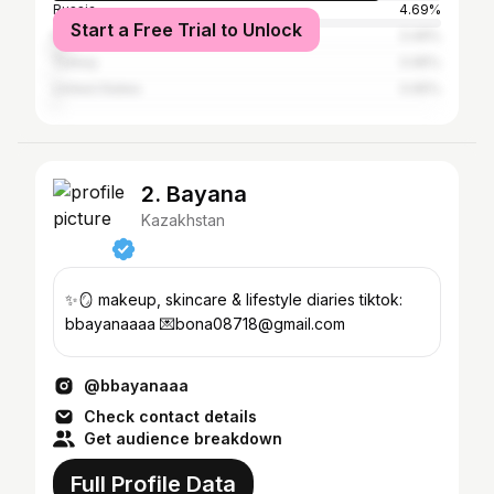
Russia
4.69%
Start a Free Trial to Unlock
Kyrgyzstan
3.49%
Turkey
0.95%
United States
0.65%
2. Bayana
Kazakhstan
✨🪞 makeup, skincare & lifestyle diaries tiktok:
bbayanaaaa 💌bona08718@gmail.com
@bbayanaaa
Check contact details
Get audience breakdown
Full Profile Data