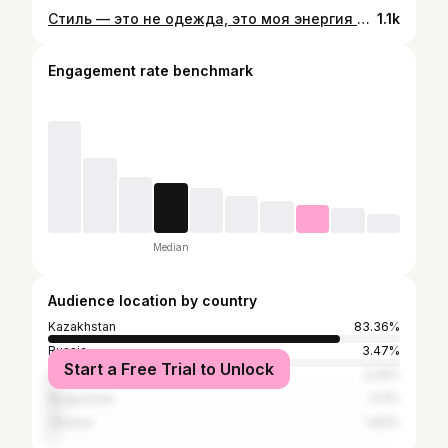
Стиль — это не одежда, это моя энергия 💛✨
1.1k
Engagement rate benchmark
Median
Audience location by country
Kazakhstan
83.36%
Russia
3.47%
Start a Free Trial to Unlock
Uzbekistan
3.29%
Kyrgyzstan
3.11%
Ukraine
1.83%