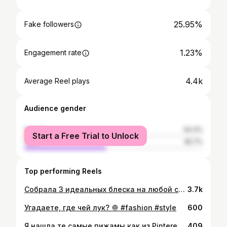
25.95%
Fake followers
1.23%
Engagement rate
4.4k
Average Reel plays
Audience gender
female
54.3%
Start a Free Trial to Unlock
male
45.7%
Top performing Reels
Собрала 3 идеальных блеска на любой случай 💄 @lick_beauty #блескдлягуб
3.7k
Угадаете, где чей лук? 🧅 #fashion #style
600
Я нашла те самые пижамы как из Pinterest в @markformelle_kz 😍 Сейчас меня по-настоящему радуют именно такие маленькие покупки 🤍
409