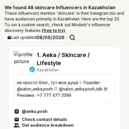
We found 48 skincare Influencers in Kazakhstan
These influencers mention 'skincare' in their Instagram bio and
have audiences primarily in Kazakhstan. Here are the top 20.
To run a custom search, check out Modash's influencer
discovery features
(free to try)
.
08/06/2026
Last updated
1. Aeka / Skincare /
Lifestyle
Kazakhstan
не просто блог, тут моя душа ✨ Founder:
@salon_aeka.posh 🤍 @salon_aeka.posh_tdk 🌸
Реклама : +7 777 477 3399
@aeka.posh
Check contact details
Get audience breakdown