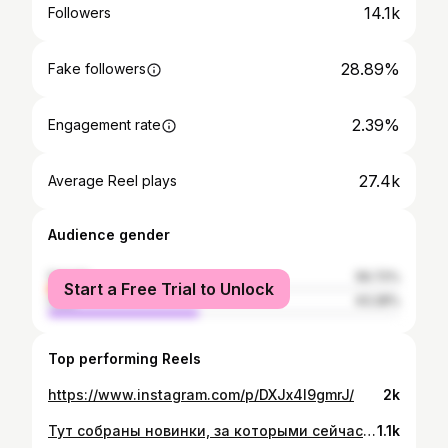
14.1k
Followers
28.89%
Fake followers
2.39%
Engagement rate
27.4k
Average Reel plays
Audience gender
female
56.72%
Start a Free Trial to Unlock
male
43.28%
Top performing Reels
https://www.instagram.com/p/DXJx4I9gmrJ/
2k
Тут собраны новинки, за которыми сейчас все гоняются 😍 реально крутые продукты — сразу видно результат я выбрала для вас самое топовое ✨ всё добавила в описание — забирай, пока есть 💌 — хайлайтер — тон — пудра — тени — блеск — румяна — бронзер — фиксатор Спасибо @monamie.kz за мой идеальный бьюти-набор 🤍✨
1.1k