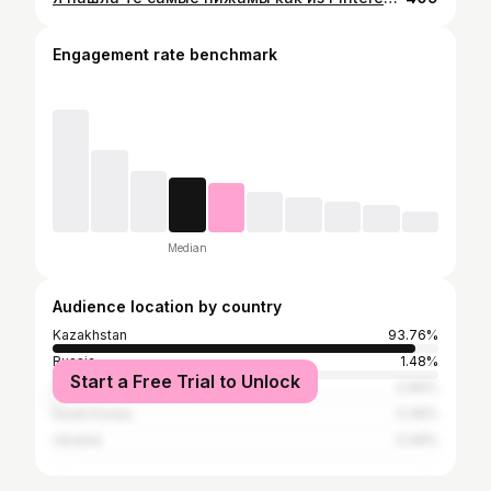
Engagement rate benchmark
Median
Audience location by country
Kazakhstan
93.76%
Russia
1.48%
Start a Free Trial to Unlock
United States
0.66%
South Korea
0.49%
Ukraine
0.49%