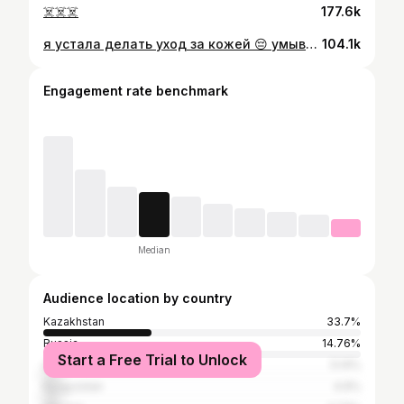
☠️☠️☠️
177.6k
я устала делать уход за кожей 😔 умывашка: The yeon Charcoal cleanser #skincare
104.1k
Engagement rate benchmark
Median
Audience location by country
Kazakhstan
33.7%
Russia
14.76%
Start a Free Trial to Unlock
United States
5.14%
Kyrgyzstan
4.9%