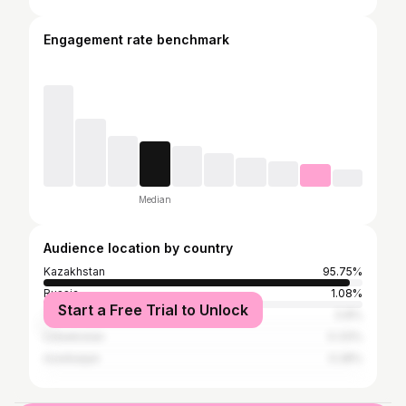
Engagement rate benchmark
Median
Audience location by country
Kazakhstan
95.75%
Russia
1.08%
Start a Free Trial to Unlock
Turkey
0.8%
Uzbekistan
0.33%
Azerbaijan
0.28%