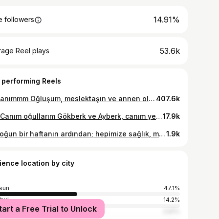
14.91%
 followers
53.6k
rage Reel plays
 performing Reels
🧿 Canımmm Oğluşum, meslektaşın ve annen olarak seninle gurur duyuyorum... 🧿 ÇAPA TIP, bekle... yakışıklı ve başarılı bir hekim geliyor... #doktor #hekim #ÇAPA #ÇAPATIP #benitürkhekimlerineemanetediniz🇹🇷
407.6k
🇹🇷Canım oğullarım Gökberk ve Ayberk, canım yeğenim Arda'm başta olmak üzere; tüm çocuklarımızın, 23 Nisan Ulusal Egemenlik ve Çocuk Bayramı kutlu mutlu olsun 🇹🇷 #23nisan #çocukbayramı #ulusalegemenlikveçocukbayramı #çocukbayramı #bayram #kutluolsun #çocuk #egemenlik 🇹🇷
17.9k
💚 Yoğun bir haftanın ardından; hepimize sağlık, mutluluk ve huzur dolu bir haftasonu diliyorum... Sevgilerimle...💚 #cerrah #genelcerrah #bayancerrah #kadıncerrah #kadıngenelcerrah #proktoloji #hemoroid #basur #fissür #analfissür #fistül #analfistül #pilonidalkist #kıldönmesi #LAZERTEDAVİSİ #hpv #kondilom #condiloma #samsun #karadeniz #medicana
1.9k
ience location by city
sun
47.1%
nbul
14.2%
tart a Free Trial to Unlock
ra
3.81%