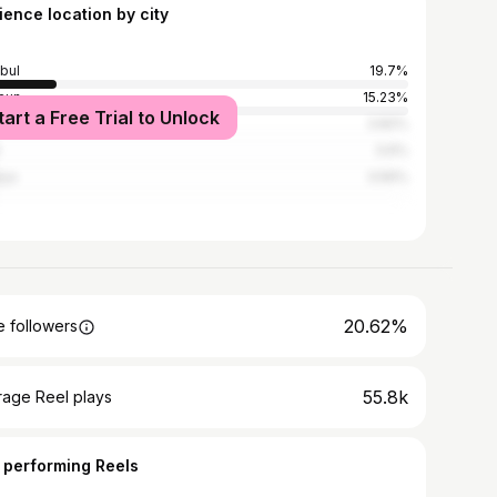
ience location by city
nbul
19.7%
sun
15.23%
tart a Free Trial to Unlock
a
3.82%
3.6%
lya
3.56%
20.62%
 followers
55.8k
rage Reel plays
 performing Reels