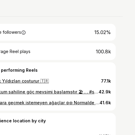
15.02%
 followers
100.8k
rage Reel plays
 performing Reels
 Yıldızları coşturur 🇹🇷
77.1k
Atakum sahiline göç mevsimi başlamıştır 🏖️ . . #samsun
42.9k
Bahara geçmek istemeyen ağaçlar ❄️❄️ Normalde kar yağdıktan sonra önce ağaçtakiler erir burda tam tersi Ağaçta kar var yerde yok:) Böyle olunca hem bahar hem kış görüntüsünü içeren bir tablo çıkıyor ortaya 🍀 ❄️
41.6k
ience location by city