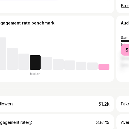
Bu 
ngagement rate benchmark
Aud
Sam
Ista
S
Anka
Anta
İzmir
Median
51.2k
llowers
Fake
3.81%
gagement rate
Ave