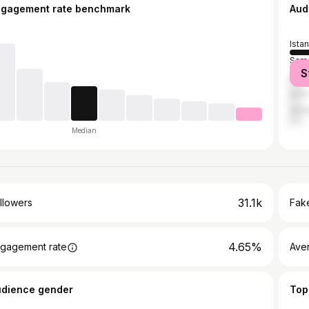
ngagement rate benchmark
Aud
Ista
Sam
S
Burs
İzmir
Anta
Median
31.1k
llowers
Fake
4.65%
gagement rate
Ave
udience gender
Top