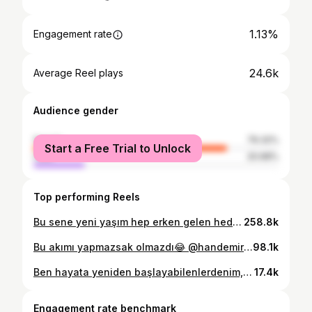
1.13%
Engagement rate
24.6k
Average Reel plays
Audience gender
female
79.32%
Start a Free Trial to Unlock
male
20.68%
Top performing Reels
Bu sene yeni yaşım hep erken gelen hediyelerle 40 gün 40 gece sürücek gibi… Canım eşim kocaman teşekkür ederim. Her zaman hep en önce beni düşündüğün için🧡 @izmirgrupguvenlik
258.8k
Bu akımı yapmazsak olmazdı😂 @handemiracobann . . . . #reels #reelsinstagram #challenge #akım #instagram #komikvideolar
98.1k
Ben hayata yeniden başlayabilenlerdenim, Peki ya, ya başlayamasaydım?! Acı bir tecrübe tüm yaşananlar, Bir şansım oldu hayata yeniden doğdum. Sizler aynı bu klipteki şener şenin dizeleri den, Benim yaşadıklarımdan, Başkalarının tecrübelerinden bir ders çıkartın ve bir şansım olsa demeden hayatınızı yeniden yazın… #kanserdeğilbizgüçlüyüz #kanserlemücadele
17.4k
Engagement rate benchmark