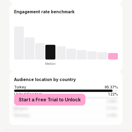
Engagement rate benchmark
Median
Audience location by country
Turkey
95.37%
United Kingdom
1.22%
Start a Free Trial to Unlock
Cyprus
0.98%
Bulgaria
0.73%
Germany
0.49%