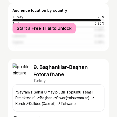
Audience location by country
Turkey
96%
Austria
0.36%
Start a Free Trial to Unlock
India
0.36%
Lebanon
0.36%
Cyprus
0.36%
9. Başhanlılar-Başhan
Fotorafhane
Turkey
“Sayfamız Şahsi Olmayıp , Bir Toplumu Temsil
Etmektedir” 📍Başhan📍Sıwar(Yalnızçamlar) 📍
Koruk📍Küllüce(Xaxref) 📍Tetwane
Motkan(Sekiliyazı) 🌍ZEYDAN Family