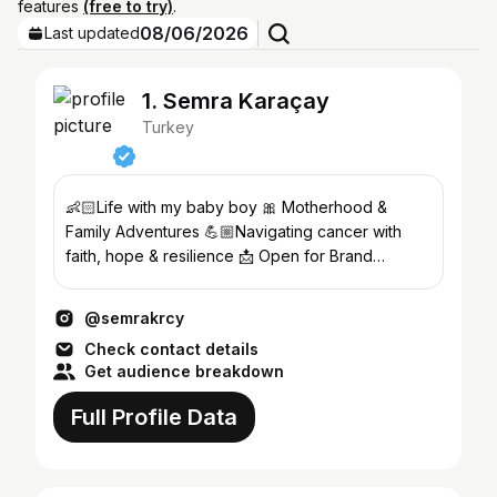
features
(free to try)
.
08/06/2026
Last updated
1. Semra Karaçay
Turkey
👶🏻Life with my baby boy 🎀 Motherhood &
Family Adventures 💪🏼Navigating cancer with
faith, hope & resilience 📩 Open for Brand
Collaborations
@semrakrcy
Check contact details
Get audience breakdown
Full Profile Data