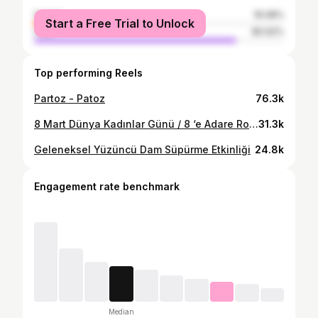
female
19.08%
Start a Free Trial to Unlock
male
80.92%
Top performing Reels
Partoz - Patoz
76.3k
8 Mart Dünya Kadınlar Günü / 8 ‘e Adare Roja Jînan #8mart #sekizmartdünyakadınlargünü #8adarêpîrozbe
31.3k
Geleneksel Yüzüncü Dam Süpürme Etkinliği
24.8k
Engagement rate benchmark
Median