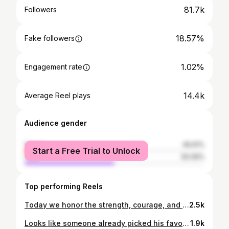
81.7k
Followers
18.57%
Fake followers
1.02%
Engagement rate
14.4k
Average Reel plays
Audience gender
female
49.91%
Start a Free Trial to Unlock
male
50.09%
Top performing Reels
Today we honor the strength, courage, and resilience of all cancer survivors and fighters around the world. 🩷 On National Cancer Survivors Day, we stand together in hope, love, and support for every journey touched by cancer. You are seen. You are valued. You are not alone💪🏼🩷 #nationalcancersurvivorsday #cancerawareness #hope #strength 🩷
2.5k
Looks like someone already picked his favorites. 🤍 When this PR box arrived, my little one couldn’t wait to explore it. Watching him “choose” his favorites made this moment even more special. As a breast cancer mom, my skin has become much more sensitive throughout treatment, so gentle, soothing skincare has become an important part of my daily routine. I’m especially excited to try the new Cicaplast Baume B5 Spray alongside the Thermal Spring Water. Thank you, La Roche-Posay, for these thoughtful products and for creating skincare that supports sensitive skin when it needs it most. 💙 #LaRochePosay #PRGift #SensitiveSkin #MomLife #BreastCancerJourney
1.9k