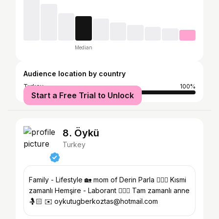
Median
Audience location by country
Turkey
100%
Start a Free Trial to Unlock
8. Öykü
Turkey
Family - Lifestyle 🏡 mom of Derin Parla 🧚🏻‍♀️ Kısmi
zamanlı Hemşire - Laborant 👩🏻‍⚕️ Tam zamanlı anne
🤱🏻 ✉️ oykutugberkoztas@hotmail.com