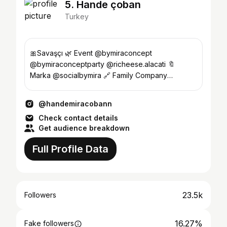
5. Hande çoban
Turkey
🎀Savaşçı 🌿 Event @bymiraconcept
@bymiraconceptparty @richeese.alacati 🔖
Marka @socialbymira 🔗 Family Company
@izmirgrupguvenlik @ugurmatbaatabela
@handemiracobann
Check contact details
Get audience breakdown
Full Profile Data
23.5k
Followers
16.27%
Fake followers