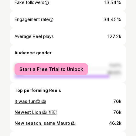
13.54%
Fake followers
34.45%
Engagement rate
127.2k
Average Reel plays
Audience gender
female
11.07%
Start a Free Trial to Unlock
male
88.93%
Top performing Reels
It was fun😋 🦁
76k
Newest Lion 🦁 🇳🇱
76k
New season, same Mauro 🦁
46.2k