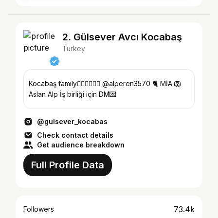
2. Gülsever Avcı Kocabaş
Turkey
Kocabaş family👰🏻‍♀️🤵🏻‍♂️ @alperen3570 🐈 MİA 🦁
Aslan Alp İş birliği için DM💌
@gulsever_kocabas
Check contact details
Get audience breakdown
Full Profile Data
73.4k
Followers