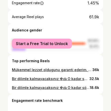
1.45%
Engagement rate
61.9k
Average Reel plays
Audience gender
female
83.59%
Start a Free Trial to Unlock
male
16.41%
Top performing Reels
Mükemmel lezzet oldugunu garanti ederim. 💯 Fındıklı - Yer Fıstıklı Karamel için 1 büyük su bardağı şeker 200 gram sıvı krema 80 gram tereyağı 1 su bardağı kavrulmuş fındık ve biraz da fıstık Yapılışı: Geniş bir tavaya şekeri orta ateşe alalım. Eriyip kahverengiye dönünce kremayı ekleyip hızlıca karıştıralım. Ve tamamen karışınca tereyağ ekleyip karıştıralım. Soğuyunca kavrulmuş fındık ekleyelim. Pandispanya 6 yumurta 1,5 bardak şeker (200 ml bardak) 1/2 su bardağı su 1,5 bardak un Kabartma tozu vanilya Pastacı Kreması için 🧁 2 paket kremşanti 🧁200 gram krema ile çırpılır. 🧁Üzerine 300 gram mascarpone ya da labne koyulur. Pürüzsüz olana kadar çırpıyoruz . 🧁 3 olgun muz doğranırsa (iyi olur. 180 derece 40-45 dakka alt üst kızarnaa kadar pişirelim. Islatmak için ; kahveli ya da sade süt 🥛 #karamellipasta #caramel #cake #keşfet #snickerscake
36k
Bir dilimle kalmayacaksınız 🍓🍰 O kadar söylüyorum. Misafir için garanti tatlı budur. Bi gece önceden yapacaksınız. KEK İÇİN: 4 yumurta 1 su bardağından biraz eksik şeker 1 çay bardağı sıvıyağ Yarım çay bardağı süt 2 yemek kaşığı kakao 1 buçuk su bardağı un 2 yemek kaşığı buğday nişastası 1 paket vanilya Yarım paket kabartma tozu Yapılışı: Yumurta ve şekeri iyice çırpın. Kalan malzemeyi ilave edip karıştırın. Yağlanmış borcama döküp 160. pişirin. Kürdan testi yaparak fırından çıkarın. Pişen kekin ilk sıcaklığı geçince üzerine 1 bardak soğuk sütü gezdirin. Kreması için; 1 lt süt 1 su bardağı şeker 2 yumurta sarısı 3 yemek kaşığı nişasta tepeleme 3 yemek kaşığı un tepeleme Vanilin Ara kat için; çilek ve donmuş kırmızı meyveler Ganaj için; 100 gram sıvı krema 200 gram beyaz çikolata 🍫 #pasta #borcampastası #beyazçikolata #whitechocolatecake #cake 5çayı misafirimvar misafirsofrası günsofrası pastatarifleri yaşpasta strawberry strawberrycake kektarifleri kek
32.5k
Bir dilimle kalmayacaksınız 🍓🍰 O kadar söylüyorum. Misafir için garanti tatlı budur. Bi gece önceden yapacaksınız. KEK İÇİN: 4 yumurta 1 su bardağından biraz eksik şeker 1 çay bardağı sıvıyağ Yarım çay bardağı süt 2 yemek kaşığı kakao 1 buçuk su bardağı un 2 yemek kaşığı buğday nişastası 1 paket vanilya Yarım paket kabartma tozu Yapılışı: Yumurta ve şekeri iyice çırpın. Kalan malzemeyi ilave edip karıştırın. Yağlanmış borcama döküp 160. pişirin. Kürdan testi yaparak fırından çıkarın. Pişen kekin ilk sıcaklığı geçince üzerine 1 bardak soğuk sütü gezdirin. Kreması için; 1 lt süt 1 su bardağı şeker 2 yumurta sarısı 3 yemek kaşığı nişasta tepeleme 3 yemek kaşığı un tepeleme Vanilin Ara kat için; çilek ve donmuş kırmızı meyveler Ganaj için; 100 gram sıvı krema 200 gram beyaz çikolata 🍫 #pasta #borcampastası #beyazçikolata #whitechocolatecake #cake 5çayı misafirimvar misafirsofrası günsofrası pastatarifleri yaşpasta strawberry strawberrycake kektarifleri kek
18.6k
Engagement rate benchmark