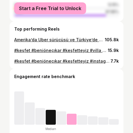
female
12.15%
Start a Free Trial to Unlock
male
87.85%
Top performing Reels
Amerika’da Uber sürücüsü ve Türkiye’de doktor bir maaşıyla en fazla ne alabilir 🌼😂 #keşfet #beniöneçıkar #keşfetteyiz #instagood #instalike
105.8k
#keşfet #beniöneçıkar #keşfetteyiz #villa #bahçe
15.9k
#keşfet #beniöneçıkar #keşfetteyiz #instagood #instalike
7.7k
Engagement rate benchmark
Median