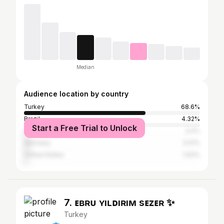
Median
Audience location by country
Turkey
68.6%
Brazil
4.32%
Start a Free Trial to Unlock
India
3.4%
Germany
3.01%
United States
1.93%
7. ᴇʙʀᴜ ʏıʟᴅıʀıᴍ sᴇᴢᴇʀ ✨
Turkey