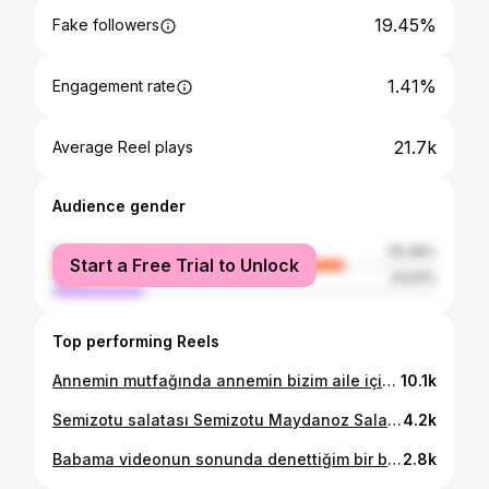
19.45%
Fake followers
1.41%
Engagement rate
21.7k
Average Reel plays
Audience gender
female
76.39%
Start a Free Trial to Unlock
male
23.61%
Top performing Reels
Annemin mutfağında annemin bizim aile için meşhur pırasalı kiş tarifini yapıyoruz❤️ Pırasalı Kiş 1 kg pırasa Hamur için 12 yemek kaşığı un 1 paket kabartma tozu 1 çay bardağı sıvı yağ 125 gr tereyağ, erimiş 3 yemek kaşığı yoğurt 1 çimdik tuz Krema harcı için 1 paket krema 1 yumurta Üzeri için rendelenmiş peynir Pırasayı doğrayıp tavada güzelce pişirin, hamuru hazırlayıp yağladığınız kalıba yayın. Pişirdiğiniz pırasaları hamurun üzerine güzelce yayın. Üzerine kremalı karışımı gezdirin. Pırasayla İyice birbirine harmanlayın. Üzerine peynirini koyup 190 derece fırına verin, peynirler eriyip üzeri iyice kızarana kadar pişirin. Umarım seversiniz afiyetler 🥲❤️
10.1k
Semizotu salatası Semizotu Maydanoz Salatalık Kuru kayısı Sos: zeytinyağı + limon + çilek sirkesi tuz Havuç tarator Havuç Süzme yoğurt Taze soğan Tuz/ isterseniz sarımsak Pancar salatası Pancar Havuç Elma Sos: zeytinyağı+ limon + tuz Domates salatası Domates Soğan Kekik Tuz Sos: balzamik+ zeytinyağı + tuz Fırında kabak + tatlı patates Ve bir de salamura enginar kalbi, onları da ortadan kesin yıkayıp sarımsaklayıp mangala attım. 💖
4.2k
Babama videonun sonunda denettiğim bir başarı hikayesi hahdhdh abart Gizemcim alt tarafı çörek 😅 Tahinli Çörek Hamur için 1 su bardağı ılık süt Çeyrek su bardağı su 1 yumurta 1 yemek kaşığı oda sıcaklığında tereyağı Çeyrek su bardağı sıvı yağ 1 tatlı kaşığı kuru maya 4 su bardağı un 2 yemek kaşığı şeker 1 çay kaşığı tuz Tahin dolgusu için 1 su bardağı tahin 1 su bardağı şeker 1 tatlı kaşığı tarçın Üzeri için yumurta sarısı ve susam Süt, su, yumurta, sıvı yağ ve tereyağı bir kaseye koyun. Sıvı karışıma önce şekeri ardından unu ve tuzu ekleyip yoğurun. Ele yapışmayan hafif sert bir hamur elde ediceksiniz. Yağladığınız kalıba hamurunuzu yerleştirip mayalanması için en az yarım saat bekleyin. Bu sırada tahin ve şeker karışımını hazırlayabilirsiniz. Mayalanan hamurun havasını alın ve 4 eşit parçaya bölerek beze yapın. Bezelerin üzerine biraz yağ dökerek merdane yardımıyla açın. Yağ ile açmak önemli daha kıyır bir kıvam sağlıyor. Açtığını hamurun ortasına ve kenarlarına tahinli dolguda sürün. İsterseniz uzun bir rulo yapın isterseniz de benim gibi hamuru iki ye bölüp küçük rulolar yapın ve videodaki gibi şekil verin. Tepesiye yerleştirip üzerine yumurta sürüp susam ı da serpip fırına verin. 180 derece önceden ısıtılmış fırında 45 dk kadar pişirin ama kontrol edin her fırının ayarı farklı ama üzeri iyice renk aldıysa pişmiş demektir. LÜTFEN DENEYİN, harika oluyor. #tahini #tahin #tahinirolls
2.8k