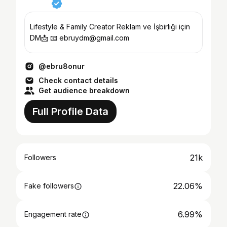
Lifestyle & Family Creator Reklam ve İşbirliği için
DM📩 📧 ebruydm@gmail.com
@ebru8onur
Check contact details
Get audience breakdown
Full Profile Data
21k
Followers
22.06%
Fake followers
6.99%
Engagement rate