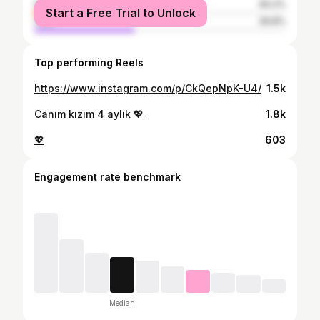
female
60.2%
Start a Free Trial to Unlock
male
39.8%
Top performing Reels
https://www.instagram.com/p/CkQepNpK-U4/
1.5k
Canım kızım 4 aylık 💖
1.8k
💖
603
Engagement rate benchmark
Median