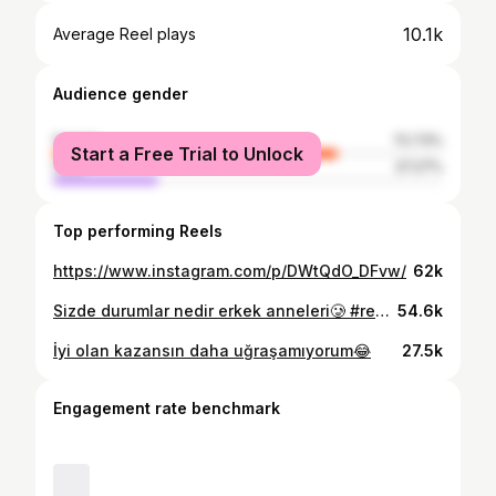
10.1k
Average Reel plays
Audience gender
female
72.73%
Start a Free Trial to Unlock
male
27.27%
Top performing Reels
https://www.instagram.com/p/DWtQdO_DFvw/
62k
Sizde durumlar nedir erkek anneleri🥲 #reklamdegil
54.6k
İyi olan kazansın daha uğraşamıyorum😂
27.5k
Engagement rate benchmark