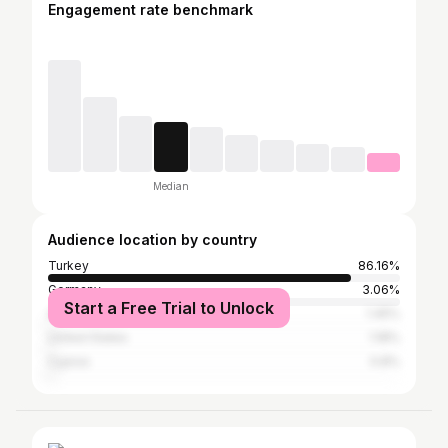
Engagement rate benchmark
Median
Audience location by country
Turkey
86.16%
Germany
3.06%
Start a Free Trial to Unlock
Azerbaijan
1.45%
United States
1.18%
Cyprus
0.8%