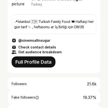
Turkey
📍İstanbul 🇹🇷 Turkish Family Food 🍽️ Haftaiçi her
gün tarif ✨ , haftasonu 🛫 İş Birliği için DM 💌
@sinemsaltnsugar
Check contact details
Get audience breakdown
Full Profile Data
21.6k
Followers
19.37%
Fake followers