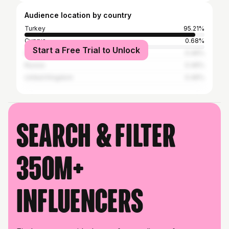
Audience location by country
Turkey
95.21%
Cyprus
0.68%
Start a Free Trial to Unlock
Germany
0.46%
Russia
0.46%
United Kingdom
0.46%
Search & filter
350M+
influencers