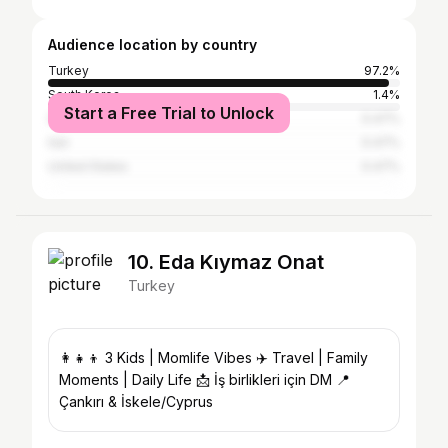
Audience location by country
Turkey
97.2%
South Korea
1.4%
Start a Free Trial to Unlock
Switzerland
0.47%
Iran
0.47%
United States
0.47%
10. Eda Kıymaz Onat
Turkey
👩‍👧‍👦 3 Kids | Momlife Vibes ✈️ Travel | Family
Moments | Daily Life 📩 İş birlikleri için DM 📍
Çankırı & İskele/Cyprus