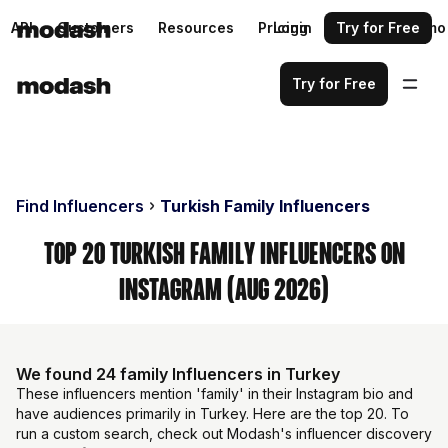
API
Customers
Resources
Pricing
Login
Request a demo
Try for Free
Try for Free
Find Influencers
Turkish Family Influencers
Top 20 Turkish Family Influencers on
Instagram (Aug 2026)
We found 24 family Influencers in Turkey
These influencers mention 'family' in their Instagram bio and
have audiences primarily in Turkey. Here are the top 20. To
run a custom search, check out Modash's influencer discovery