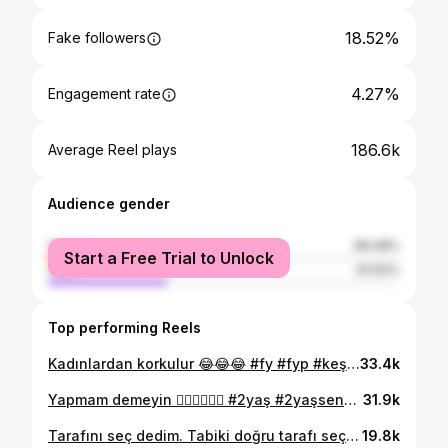
18.52%
Fake followers
4.27%
Engagement rate
186.6k
Average Reel plays
Audience gender
female
66.08%
Start a Free Trial to Unlock
male
33.92%
Top performing Reels
Kadınlardan korkulur 😂😂😂 #fy #fyp #keşfetteyiz #benionecikar #kesfet #aile #kocam #virelvideo #viralvideo #viral #réel #reels #reelinstagram #komikvideo
33.4k
Yapmam demeyin 🤦🏻‍♀️🤷🏻‍♀️ #2yaş #2yaşsendromu #annelik #reelsinstagram #kesfet #reels #komikvideolar #ağlayanbebek
31.9k
Tarafını seç dedim. Tabiki doğru tarafı seçti ❤️💛💙 😂😂😂 #mac #fener #gs #fb #bjk #viralreels #viralvideo #viral #reelsinstagram #kesfet #keşfet #kesfetteyiz #keşfetteyiz #reels #komikvideolar #komik #aile #loveislove #aşk #fyp #weareclean
19.8k