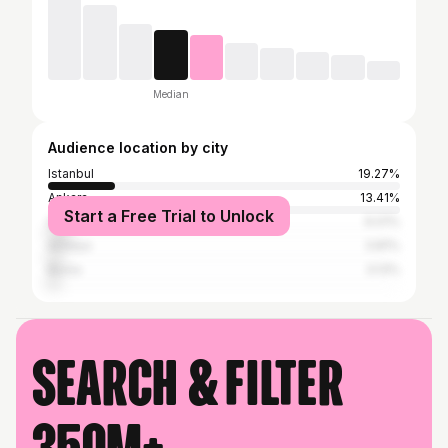
Median
Audience location by city
Istanbul
19.27%
Ankara
13.41%
Start a Free Trial to Unlock
İzmir
6.01%
Antalya
3.81%
Bursa
3.13%
Search & filter
350M+