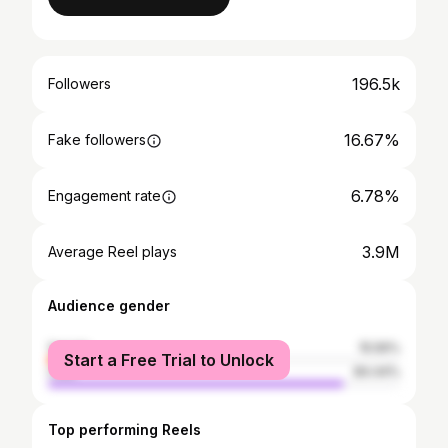
196.5k
Followers
16.67%
Fake followers
6.78%
Engagement rate
3.9M
Average Reel plays
Audience gender
female
15.56%
Start a Free Trial to Unlock
male
84.44%
Top performing Reels