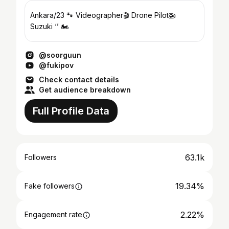
Ankara/23 🐾 Videographer🎬 Drone Pilot🚁
Suzuki ‘’ 🏍
@soorguun
@fukipov
Check contact details
Get audience breakdown
Full Profile Data
63.1k
Followers
19.34%
Fake followers
2.22%
Engagement rate