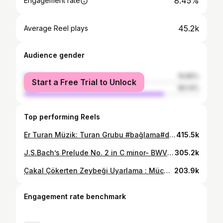
8.45%
Engagement rate
45.2k
Average Reel plays
Audience gender
female
19.86%
Start a Free Trial to Unlock
male
80.14%
Top performing Reels
Er Turan Müzik: Turan Grubu #bağlama#dombra#centralasia#ethnicmusic#folkmusic#домбра
415.5k
J.S.Bach’s Prelude No. 2 in C minor- BWV 847 #sinanayyildiz #sinanayyıldız #mucahitkol #şelpe #selpe #welltemperedclavier #wohltemperiertesklavier #wohltemperierteklavier #bach #jsbach #jsb #johannsebastianbach #baroque #baroqueperiod #adaptation #tapping #saz #bağlama #baglama
305.2k
Çakal Çökerten Zeybeği Uyarlama : Mücahit Kol #saz#zeybek#bağlama#folkmusic#folkdance#ethnicmusic#halkmüziği#tapping#şelpe#mucahitkol
203.9k
Engagement rate benchmark