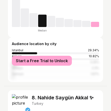
Median
Audience location by city
Istanbul
29.34%
Ankara
10.82%
Start a Free Trial to Unlock
İzmir
5.25%
Antalya
2.3%
Samsun
1.97%
8. Nahide Saygün Akkal ✨
Turkey