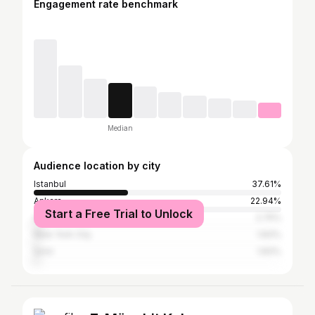
Engagement rate benchmark
Median
Audience location by city
Istanbul
37.61%
Ankara
22.94%
Start a Free Trial to Unlock
Antalya
2.75%
New York City
1.83%
İzmir
1.83%