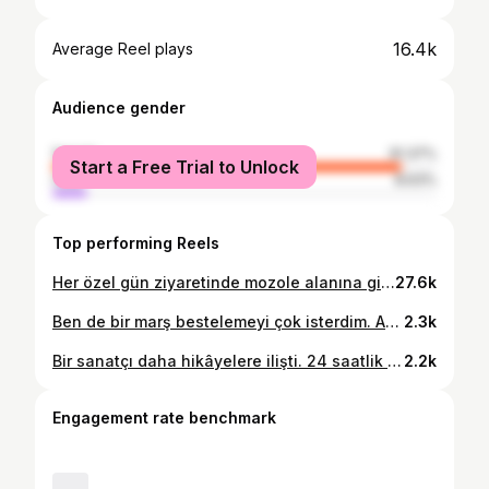
16.4k
Average Reel plays
Audience gender
female
91.37%
Start a Free Trial to Unlock
male
8.63%
Top performing Reels
Her özel gün ziyaretinde mozole alanına gider, ancak asla video çekmezdim. Ulaşmak isteyip yoğunluktan oraya çıkamayan binlerce yurttaşı görünce… Sizin için ilk kez mozole alanında video çektim. Milyonlarca kişi bugün ziyaret etmek isteyecek. Bazılarının imkanı olacak, bazılarının olmayacak. En azından bu kısa video ile Cumhuriyet Bayramında kendinizi orada hissedebilseniz umuduyla… ❤️🇹🇷❤️
27.6k
Ben de bir marş bestelemeyi çok isterdim. Ancak ne müzik bilgim yeter, ne deneyimim. Şiir yazmaya çalıştım. Sevgiyle… Saygıyla… İyi bayramlar. 🇹🇷 “Rahat uyu” diyorlar ya Atam Bu us, bu ruh hiç uyur mu? “İzindeyiz” diyorlar Atam İzini aşmayan, Türk olur mu? Cumhuriyetin mirasçıları Bağımsızlığın mihenk taşları İlimin sonsuz aydınlığı Öyle bıraktığın yerde durur mu? Kut ile kutlu olsun bayramımız Ruhları titretsin şanlı bayrağımız Değil yüz yıl; binlerce yıl bu kanımız Devrimlerine feda olsun Biz rahat uyumayacağız uyuyamayız! Biz yerinde saymayacağız sayamayız! And olsun alemden âleme ki Türk’ün adını Göklere kazıyacağız. Bayramın kutlu olsun Atam Bize bıraktığın bu düşün, bu kavram Yemininle büyüten her anadan Yetişen gençlere biz taşıyacağız. Yüzyılda bir gelir diyenlere Söyleyince bitecek diye düşünenlere Sanki ölürmüş gibi hislenenlere Tarihi yaşatacağız! Bayramımız kutlu olsun Varlığımız daim olsun Ay yıldızın sayesindeyiz Sayelerdeki aydınlığımız Sonsuz olsun
2.3k
Bir sanatçı daha hikâyelere ilişti. 24 saatlik üzüntü namazına müteakip, önemsedik mezarlığında toprağa verilecek. Böyledir. Ölünce yaşamaya başlar, yaşarken görünmezler.
2.2k
Engagement rate benchmark