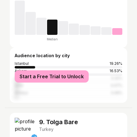
Median
Audience location by city
Istanbul
19.26%
Ankara
16.53%
Start a Free Trial to Unlock
Samsun
5.32%
İzmir
4.47%
Antalya
3.49%
9. Tolga Bare
Turkey