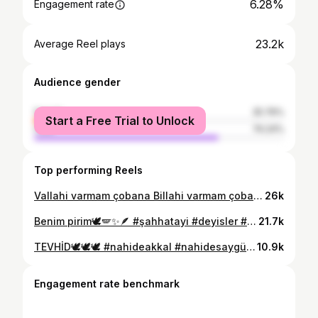
6.28%
Engagement rate
23.2k
Average Reel plays
Audience gender
female
25.76%
Start a Free Trial to Unlock
male
74.24%
Top performing Reels
Vallahi varmam çobana Billahi varmam çobana Çoban yolu şaşırır Alır gider yabana 🎻🎶 Söz / Müzik : Halit Önür
26k
Benim pirim🕊️🪽✨🪶 #şahhatayi #deyisler #canlı #nahideakkal #nahidesaygünakkal #thm
21.7k
TEVHİD🕊️🕊️🕊️ #nahideakkal #nahidesaygünakkal #thm #deyiş #malatya #sivas #pirsultanabdaltürküleri #keşfetteyiz #keşfet #keşfetedüş #canlı #konser #resimheykelmüzesi #ankara
10.9k
Engagement rate benchmark