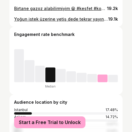
Birtane gazoz alabilirmiyim 😁 #kesfet #komedi #mizah #komik #mizahtürkiye
19.2k
Yoğun istek üzerine yetiş dede tekrar yayında ☺️ #kesfet #komedi #mizah #keşfetteyiz #mizahtürkiye #komikpaylaşımlar #komik #atademirer #şafaksezer #cemyılmaz #yılmazerdoğan
19.1k
Engagement rate benchmark
Median
Audience location by city
Istanbul
17.48%
Ankara
14.72%
Start a Free Trial to Unlock
Antalya
4.97%
İzmir
4.04%