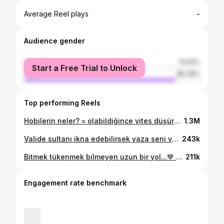
-
Average Reel plays
Audience gender
female
13.64%
Start a Free Trial to Unlock
male
86.36%
Top performing Reels
Hobilerin neler? = olabildiğince vites düşürmekkk 😂💙🌹 #suzuki #gsxr600 #gsxr #gixxer #motobike #bike
1.3M
Valide sultanı ikna edebilirsek yaza seni ve 2020 yi unutturacak bir makine şart oldu...💙🔥😂 #suzuki #gsxr600 #gsxr #motobike #bike #scpro
243k
Bitmek tükenmek bilmeyen uzun bir yol...💙 #yamaha #r25 #motobike #bike
211k
Engagement rate benchmark