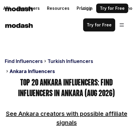
API
Customers
Resources
Pricing
Login
Request a demo
Try for Free
Try for Free
Find Influencers
Turkish Influencers
Ankara Influencers
Top 20 Ankara Influencers: Find
Influencers in Ankara (Aug 2026)
See Ankara creators with possible affiliate
signals