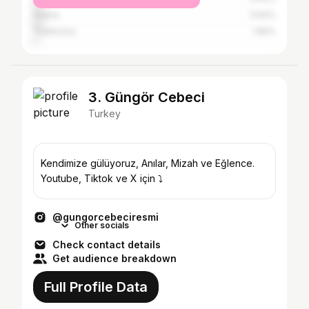
Adana
3.64%
Tullahoma
1.82%
3. Güngör Cebeci
Turkey
Kendimize gülüyoruz, Anılar, Mizah ve Eğlence.
Youtube, Tiktok ve X için ⤵
@gungorcebeciresmi
Other socials
Check contact details
Get audience breakdown
Full Profile Data