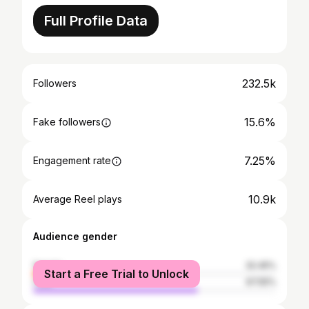
Full Profile Data
232.5k
Followers
15.6%
Fake followers
7.25%
Engagement rate
10.9k
Average Reel plays
Audience gender
female
32.45%
Start a Free Trial to Unlock
male
67.55%