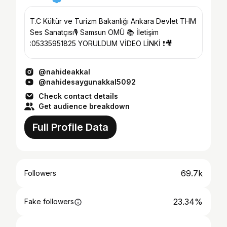
T.C Kültür ve Turizm Bakanlığı Ankara Devlet THM
Ses Sanatçısı🎙️ Samsun OMÜ 📚 İletişim
:05335951825 YORULDUM VİDEO LİNKİ ❗️🎥
@nahideakkal
@nahidesaygunakkal5092
Check contact details
Get audience breakdown
Full Profile Data
69.7k
Followers
23.34%
Fake followers