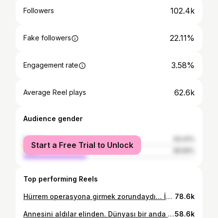
102.4k
Followers
22.11%
Fake followers
3.58%
Engagement rate
62.6k
Average Reel plays
Audience gender
female
63.41%
Start a Free Trial to Unlock
male
36.59%
Top performing Reels
Hürrem operasyona girmek zorundaydı… İç organlarını saran binlerce kitleyle mücadele ediyordu. Yaşaması için tek şansı bu ameliyattı. Onu kapıdan içeri uğurlarken “Beni bırakma” diye fısıldadım. Ama bazen sevgi, dua ve mücadele yetmiyor… Girdiği ağır operasyonun ardından Hürrem’in kalbi durdu… Daha fazla dayanamadı. 9 yıllık dostum, can yoldaşım, sessiz sırdaşım bugün benden ayrıldı. Ardında tarifsiz bir sessizlik, kocaman bir boşluk bıraktı. Şimdi yaşam alanımız onsuz çok sessiz. Ama her köpeğimi kaybettiğimde olduğu gibi bugün de gökyüzünün bir ucundan diğer ucuna bir gökkuşağı çıktı. Sanki bana “Buradayım” der gibi… Sanki hepsi göğün altında yeniden buluşmuş gibi… Çok savaştın Hürrem… Çok yoruldun… Şimdi dinlen güzel kızım. Bir gün yeniden kavuşacağız… 🌈
78.6k
Annesini aldılar elinden. Dünyası bir anda soğudu. Önüne iki şey koydular: Biri doyuruyordu, biri sarıyordu. Karnını doyurmak için anne olana gitti… Ama kalbi acıdığında, korktuğunda, yalnızlık üzerine çöktüğünde kendini peluş olana attı. Çünkü açlık bir süre dayanılır, ama sevgisizlik öldürür. Terk edilmek; sokakta kalmak değildir sadece. Bir sesin olmamasıdır, sarılacak bir bedenin yokluğudur, “buradayım” diyen kimsenin olmamasıdır. Bugün terk edilen her can içinde sessizce şunu fısıldıyor: “Beni doyurma… beni bırakma.” Çünkü bazı kalpler yemekle değil, bir kez olsun gerçekten tutulmakla yaşar.
58.6k