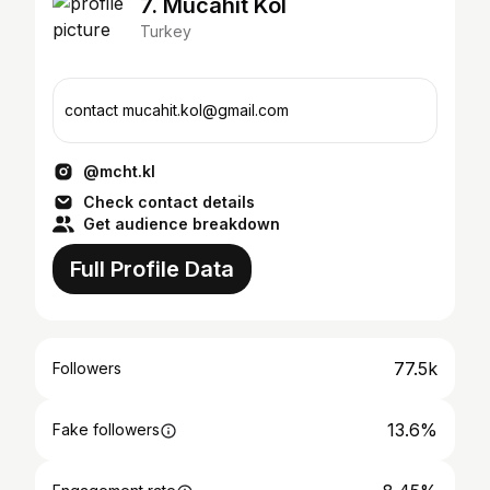
7. Mücahit Kol
Turkey
contact mucahit.kol@gmail.com
@mcht.kl
Check contact details
Get audience breakdown
Full Profile Data
77.5k
Followers
13.6%
Fake followers