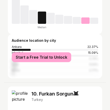
Median
Audience location by city
Ankara
22.37%
Istanbul
15.09%
Start a Free Trial to Unlock
Antalya
5.74%
İzmir
5.54%
Bursa
2.77%
10. Furkan Sorgun👾
Turkey