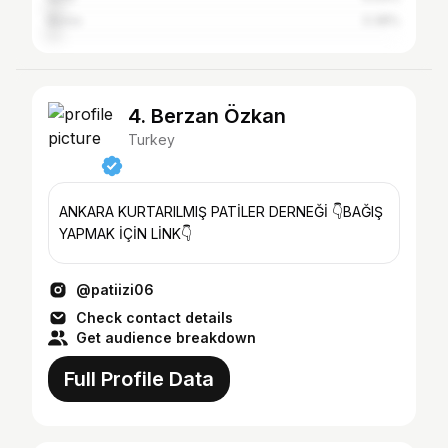
Bursa
3.38%
4. Berzan Özkan
Turkey
ANKARA KURTARILMIŞ PATİLER DERNEĞİ 👇BAĞIŞ
YAPMAK İÇİN LİNK👇
@patiizi06
Check contact details
Get audience breakdown
Full Profile Data