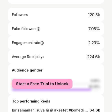
120.5k
Followers
7.05%
Fake followers
2.23%
Engagement rate
224.6k
Average Reel plays
Audience gender
female
9.95%
Start a Free Trial to Unlock
male
90.05%
Top performing Reels
Bir zamanlar Truva 😁😁 #kesfet #komedi #mizah #mizahtürkiye #komik #mizahtürkiye #gülelimeğlenelim #komikkedivideoları #komik
64.6k