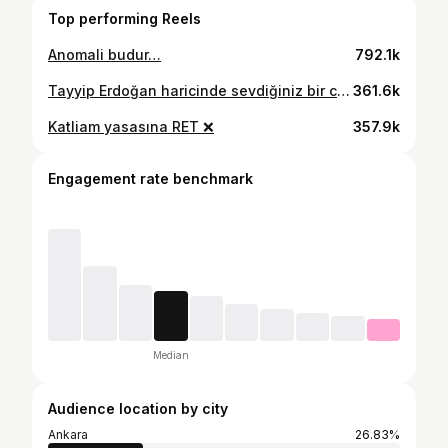
Top performing Reels
Anomali budur…
792.1k
Tayyip Erdoğan haricinde sevdiğiniz bir canlı yok mu diye soruyorum, cevap, BAĞIRTI, GÜRÜLTÜ…
361.6k
Katliam yasasına RET ❌
357.9k
Engagement rate benchmark
Median
Audience location by city
Ankara
26.83%