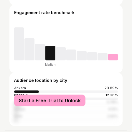
Engagement rate benchmark
Median
Audience location by city
Ankara
23.89%
Istanbul
12.36%
Start a Free Trial to Unlock
Antalya
5.78%
Konya
4.12%
İzmir
2.92%