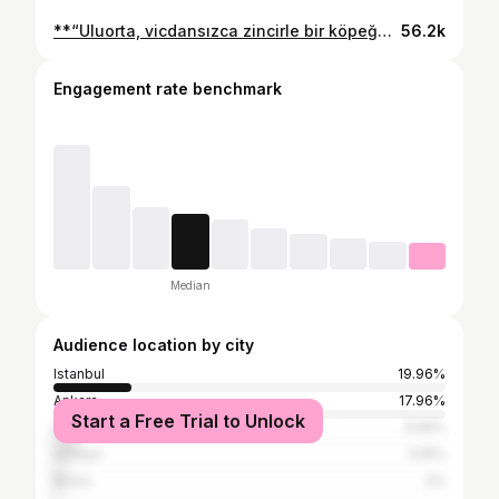
**“Uluorta, vicdansızca zincirle bir köpeğe işkence eden şahıslar gözaltına alındı. Meskenlerinde birden fazla köpek tespit edildi ve yetkili kurumlar tarafından hepsine el konuldu. Zinciri sadece o köpeğe değil, bize de çevirdiler. Müdahale ettiğimiz için darp edildik. Gerekli raporlarımızı aldık, avukatlarımız eşliğinde ilk yasal başvurularımızı yaptık. Bu olayın da, o köpeklerin de sonuna kadar takipçisiyiz. Herkes şunu bilsin: Onlar kimsesiz değil. Kimsenin malı değil. Hiç kimse bir cana işkence edemez. Ve hiç kimsenin yaptığı yanına kalmaz.”** Konudan haberdar olur olmaz bölgeye intikal eden sivil toplum örgütlerine ve Ankara gönüllülerine yürekten teşekkür ederim. Bir kez daha gördük ki az değiliz heryerdeyiz ; ses çıkarınca nasıl kenetlendiğimizi hep birlikte gösterdik
56.2k
Engagement rate benchmark
Median
Audience location by city
Istanbul
19.96%
Ankara
17.96%
Start a Free Trial to Unlock
İzmir
5.59%
Antalya
3.19%
Bursa
2%