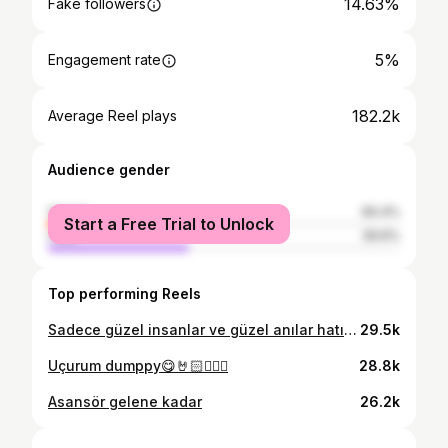
14.63%
Fake followers
5%
Engagement rate
182.2k
Average Reel plays
Audience gender
female
60.4%
Start a Free Trial to Unlock
male
39.6%
Top performing Reels
Sadece güzel insanlar ve güzel anılar hatırlayacağım bir süreç bırakıyorum buraya ne eksik ne fazla!✨ Beni bu yolculuğa dahil edip Cansu olmamı sağladıkları ve tüüm destekleri için yönetmenlerim @serkanbirinci ve @nesekelsoy teşekkür ederim 🥹♥️ Bu kısa süreçte bana kucak açan tüm dostlarım iyi ki girdiniz hayatıma !❤️‍🔥 @ngmediatv @kardeslerim
29.5k
Uçurum dumppy😋🤘🏻🤸🏻‍♀️
28.8k
Asansör gelene kadar
26.2k