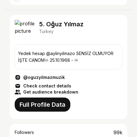
5. Oğuz Yılmaz
Turkey
Yedek hesap @aylinyilmazo SENSİZ OLMUYOR
İŞTE CANOM♾️ 25.10.1968 - ♾
@oguzyilmazmuzik
Check contact details
Get audience breakdown
Full Profile Data
99k
Followers