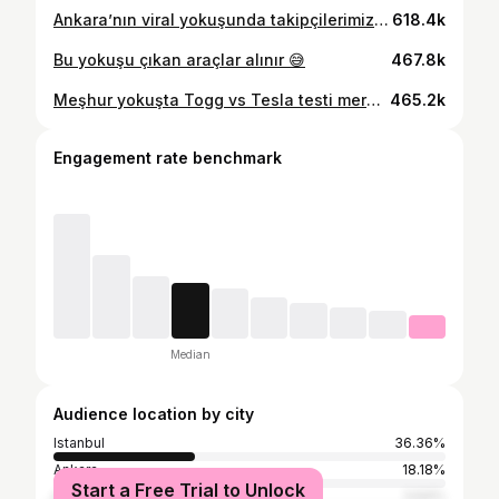
Ankara’nın viral yokuşunda takipçilerimizi çektik 😂 Video olmayanları canlı yayında gösterdim
618.4k
Bu yokuşu çıkan araçlar alınır 😅
467.8k
Meşhur yokuşta Togg vs Tesla testi merak edenlere duyurulur? #işbirliği #reklam
465.2k
Engagement rate benchmark
Median
Audience location by city
Istanbul
36.36%
Ankara
18.18%
Start a Free Trial to Unlock
Antalya
3.64%