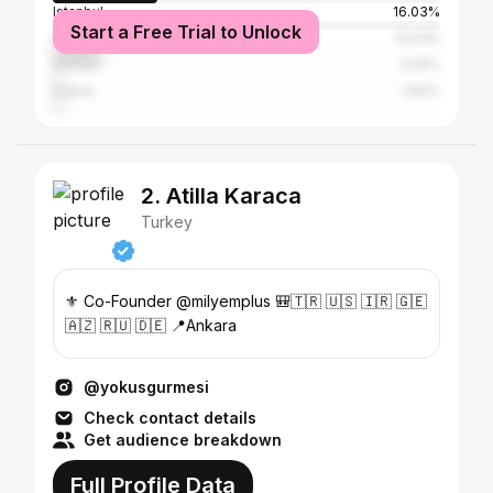
Istanbul
16.03%
Start a Free Trial to Unlock
İzmir
12.63%
Antalya
2.26%
Adana
1.83%
2. Atilla Karaca
Turkey
⚜️ Co-Founder @milyemplus 🎒🇹🇷 🇺🇸 🇮🇷 🇬🇪
🇦🇿 🇷🇺 🇩🇪 📍Ankara
@yokusgurmesi
Check contact details
Get audience breakdown
Full Profile Data