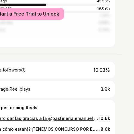
iago
45.56%
te Alto
19.09%
tart a Free Trial to Unlock
araíso
1.32%
 del Mar
0.88%
ivia
0.79%
10.93%
 followers
3.9k
rage Reel plays
 performing Reels
Quiero dar las gracias a la @pasteleria.emanuel por el apoyo constante a nuestros proyectos sociales, y por hoy estar capacitando en cocina y gastronomía a los niños y niñas del @happy._time._ #PuenteAlto
10.6k
Hola cómo están!? ¡TENEMOS CONCURSO POR EL DÍA DE LA MADRE! 💘 PREMIO: Una once para 2 personas en la pastelería Emanuel, ubicada en📍Estación Los Muermos #3194, Puente Alto. LAS BASES PARA CONCURSAR: ✅️ Seguir a @pasteleria.emanuel ✅️ Darle like a la publicación. ✅️ Cuéntanos en comentarios cuál es la torta favorita de tu mamá. El ganador/a se dará a conocer el Viernes 12 de Mayo. Participa y podrás vivir esta increíble experiencia en @pasteleria.emanuel ✨️ NO OLVIDEN COMPARTIR LA PUBLICACIÓN Y ETIQUETARNOS👀.
8.6k