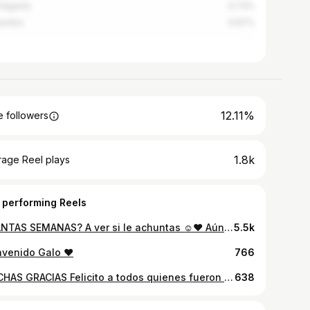
fagasta
0.73%
uimbo
0.67%
12.11%
 followers
1.8k
rage Reel plays
 performing Reels
CUÁNTAS SEMANAS? A ver si le achuntas ☺️❤️ Aún no hay nombre, esperaremos hasta el día de su nacimiento para saber si es niño o niña. #PapasChochos
5.5k
nvenido Galo ❤️
766
MUCHAS GRACIAS Felicito a todos quienes fueron a votar por primera vez y quienes asistieron una vez más a cumplir con su deber cívico. Felicito también a todos los ganadores. Le doy las gracias de ❤️ a todos quienes me apoyaron. A pesar de no haber ganado, sigan contando conmigo. Les mando un abrazo 🤗
638