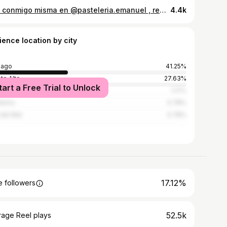
Cita conmigo misma en @pasteleria.emanuel , realmente una experiencia maravillosa pasar tiempo conmigo misma en un lugar acogedor y disfrutando de algo rico 💌 Todas en algún momento deberían darse este tiempito para tener tu día para ti y sólo para ti 💌 #puentealto #cafeteria #coffe #masamadre #pasteleria #recovery #ugccreator #publicidad #recovery #instagram #cappucino #canela #barrio
4.4k
ience location by city
iago
41.25%
te Alto
27.63%
tart a Free Trial to Unlock
araíso
1.17%
ilemu
0.78%
 del Mar
0.78%
17.12%
 followers
52.5k
rage Reel plays