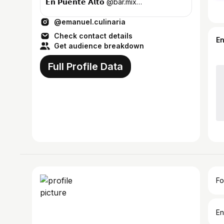
𝗘𝗻 𝗣𝘂𝗲𝗻𝘁𝗲 𝗔𝗹𝘁𝗼 @bar.mix
@mixproducciones.cl @huertasudaca
@emanuel.culinaria
Check contact details
E
Get audience breakdown
Full Profile Data
Fo
En