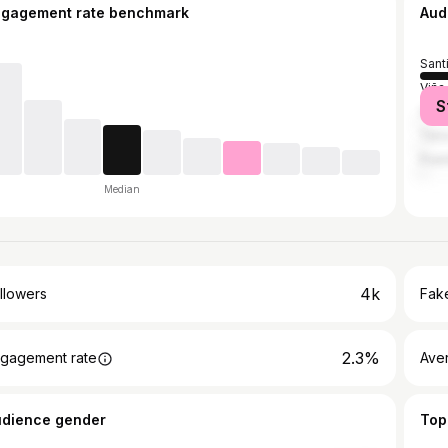
ngagement rate benchmark
Aud
Sant
Viña
S
Valp
Talc
Puen
Median
4k
llowers
Fake
2.3%
gagement rate
Ave
udience gender
Top