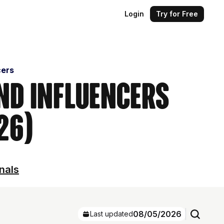
Login
Try for Free
cers
ind Influencers
26)
gnals
08/05/2026
Last updated