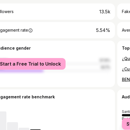
13.5k
llowers
Fake
5.54%
gagement rate
Ave
udience gender
Top
male
57.9%
Start a Free Trial to Unlock
le
42.1%
ngagement rate benchmark
Aud
Sant
Puen
S
San 