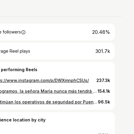
20.48%
 followers
301.7k
rage Reel plays
 performing Reels
ps://www.instagram.com/p/DWXmnphCSUs/
237.3k
Lo logramos, la señora María nunca más tendrá que bajar al hombro a su esposo 🥹 Gracias a todos ustedes y también a: @mpuentealto @salvatore_group_chile @cambiandovidas.chile @matiastoledoh #social
154.1k
Continúan los operativos de seguridad por Puente Alto! Orgullosos de seguir contribuyendo a una comuna segura para nuestras familias!
96.5k
ience location by city