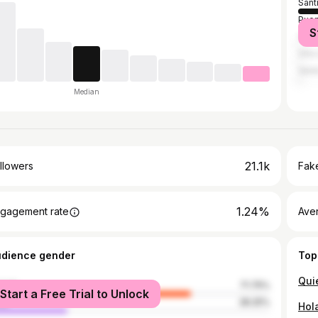
Sant
Puen
S
Valp
Viña
Vald
Median
21.1k
llowers
Fake
1.24%
gagement rate
Ave
udience gender
Top
male
71.75%
Start a Free Trial to Unlock
le
28.25%