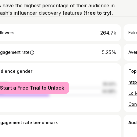
 have the highest percentage of their audience in
ash's influencer discovery features
(free to try)
.
264.7k
llowers
Fake
5.25%
gagement rate
Ave
udience gender
Top
htt
male
55.02%
Start a Free Trial to Unlock
le
44.98%
ngagement rate benchmark
Aud