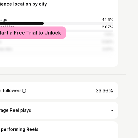
ience location by city
iago
42.6%
 del Mar
2.07%
tart a Free Trial to Unlock
araíso
1.12%
a
0.92%
te Alto
0.61%
33.36%
 followers
-
rage Reel plays
 performing Reels