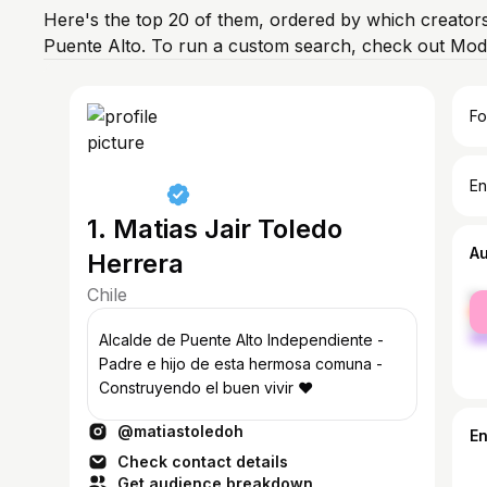
Here's the top 20 of them, ordered by which creators
Puente Alto. To run a custom search, check out Mod
Fo
En
1. Matias Jair Toledo
A
Herrera
Chile
fe
ma
Alcalde de Puente Alto Independiente -
Padre e hijo de esta hermosa comuna -
Construyendo el buen vivir ❤️
@matiastoledoh
E
Check contact details
Get audience breakdown