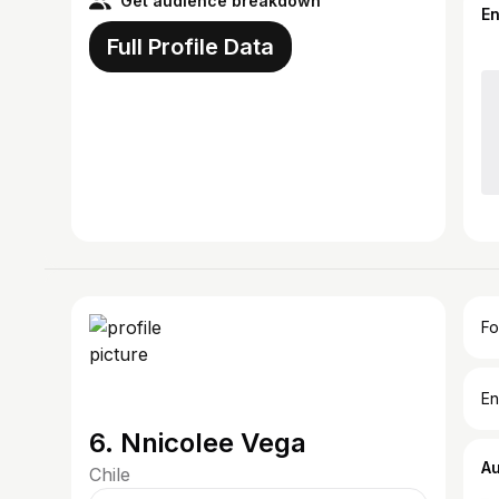
Get audience breakdown
E
Full Profile Data
Fo
En
6. Nnicolee Vega
A
Chile