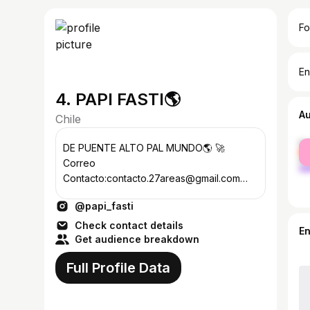
Fo
En
4. PAPI FASTI🌎
A
Chile
fe
DE PUENTE ALTO PAL MUNDO🌎 🚀
ma
Correo
Contacto:contacto.27areas@gmail.com
Booking +56987301684 🔥 Manager
@papi_fasti
@medalla_gaete
Check contact details
E
Get audience breakdown
Full Profile Data