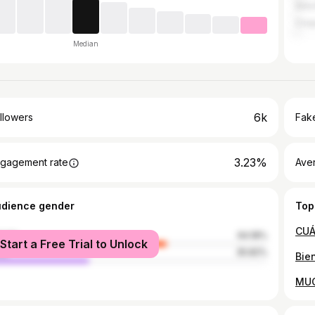
Anto
Coq
Median
6k
llowers
Fake
3.23%
gagement rate
Ave
udience gender
Top
male
64.18%
Start a Free Trial to Unlock
le
35.82%
Bie