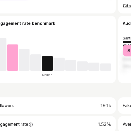
ngagement rate benchmark
Aud
Sant
Puen
S
Valp
Pich
Viña
Median
19.1k
llowers
Fake
1.53%
gagement rate
Ave