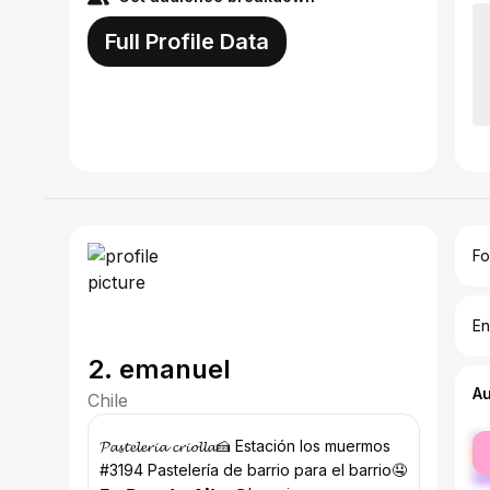
Full Profile Data
Fo
En
2. emanuel
A
Chile
fe
𝓟𝓪𝓼𝓽𝓮𝓵𝓮𝓻𝓲𝓪 𝓬𝓻𝓲𝓸𝓵𝓵𝓪🍰 Estación los muermos
ma
#3194 Pastelería de barrio para el barrio🤤