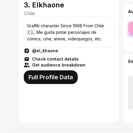
3. Elkhaone
A
Chile
fe
Graffiti character Since 1998 From Chile
ma
🇨🇱 Me gusta pintar personajes de
cómics, cine, anime, videojuegos, etc.
@el_khaone
Check contact details
E
Get audience breakdown
Full Profile Data