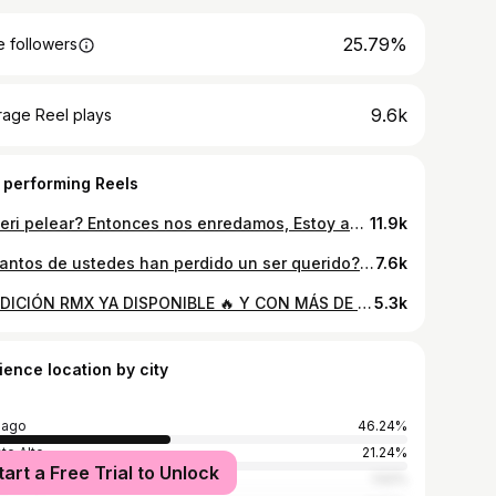
25.79%
 followers
9.6k
rage Reel plays
 performing Reels
¿Queri pelear? Entonces nos enredamos, Estoy aburrido de los hipócritas 😜🖕🏽 puros 27 Áreas mas na 🛸 @27areas
11.9k
¿Cuantos de ustedes han perdido un ser querido?😞💔 Acá les presentó “Brindemos” 🥂💔 Un tema para que recuerden a sus seres queridos que en el cielo están 🌌 👼🏽 ¿Cuando quieren que lo suelte?
7.6k
BENDICIÓN RMX YA DISPONIBLE 🔥 Y CON MÁS DE MIL VISITAS EN MENOS DE UNA HORA 😭😭😭🙏🏽❤️❤️ GRACIAS A TODOS‼️
5.3k
ience location by city
iago
46.24%
te Alto
21.24%
tart a Free Trial to Unlock
Bernardo
1.52%