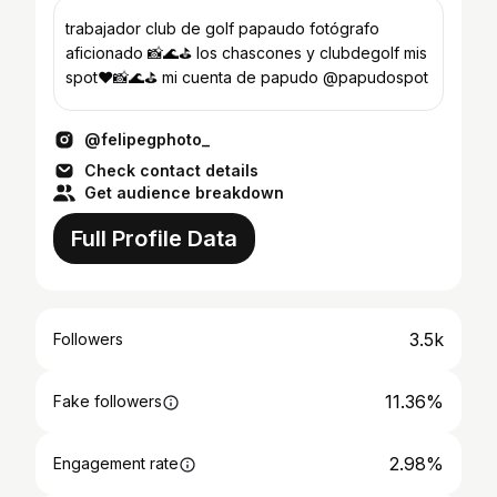
trabajador club de golf papaudo fotógrafo
aficionado 📸🌊⛳ los chascones y clubdegolf mis
spot❤️📸🌊⛳ mi cuenta de papudo @papudospot
@felipegphoto_
Check contact details
Get audience breakdown
Full Profile Data
3.5k
Followers
11.36%
Fake followers
2.98%
Engagement rate