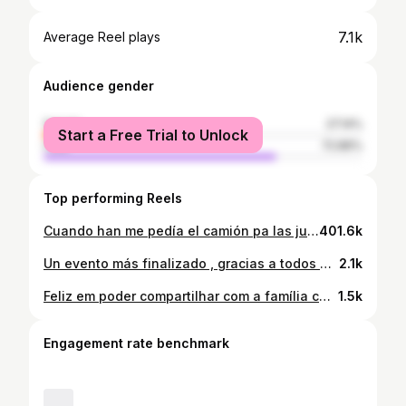
7.1k
Average Reel plays
Audience gender
female
27.14%
Start a Free Trial to Unlock
male
72.86%
Top performing Reels
Cuando han me pedía el camión pa las juntas 😁
401.6k
Un evento más finalizado , gracias a todos por el cariño y las fotitos sacadas 🖤🐍#teamgeocar
2.1k
Feliz em poder compartilhar com a família charada do Brasil. Admiração e inspiração nesse mundo dos caminhões!!! Tmj 🇧🇷🇨🇱@charadatruck @caroldelvecchiooficial
1.5k
Engagement rate benchmark