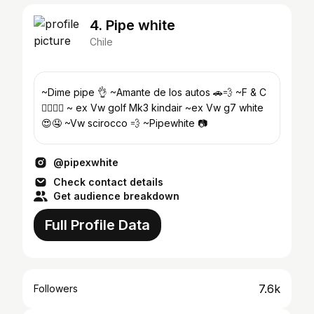
4. Pipe white
Chile
~Dime pipe 👌 ~Amante de los autos 🚗💨 ~F & C
👩‍❤️‍💋‍👨 ~ ex Vw golf Mk3 kindair ~ex Vw g7 white
😍🤤 ~Vw scirocco 💨 ~Pipewhite 📷
@pipexwhite
Check contact details
Get audience breakdown
Full Profile Data
7.6k
Followers