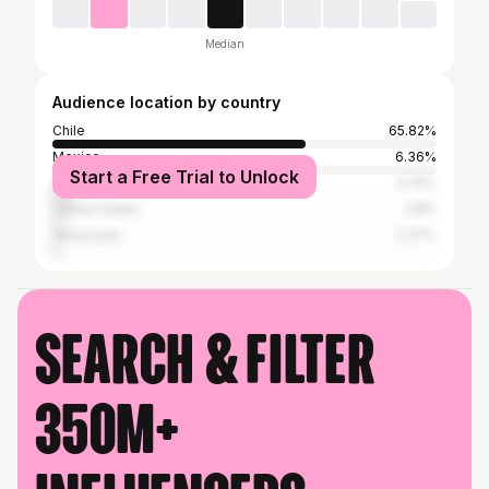
Median
Audience location by country
Chile
65.82%
Mexico
6.36%
Start a Free Trial to Unlock
Argentina
4.75%
United States
2.8%
Venezuela
2.37%
Search & filter
350M+