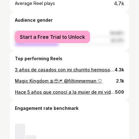
4.7k
Average Reel plays
Audience gender
female
59.69%
Start a Free Trial to Unlock
male
40.31%
Top performing Reels
3 años de casados con mi churrito hermoso @filtimmerman ! 👱🏼‍♂️🤍 Que la vida nos siga llenando de buenos momentos siempre! 😍
4.3k
Magic Kingdom 🎀🥹🎆 @filtimmerman 🤍
2.1k
Hace 5 años que conocí a la mujer de mi vida! Esta, nuestra primera foto juntos! Encontré a la mujer mas preciosa, inteligente, y fuerte de todas! Que siga el mambo que esto recién comienza! 😍❤️😍 Te Amo!! @mariadiazob
509
Engagement rate benchmark