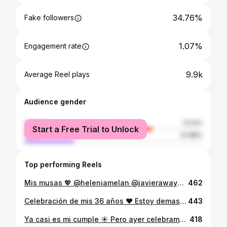
34.76%
Fake followers
1.07%
Engagement rate
9.9k
Average Reel plays
Audience gender
female
72.12%
Start a Free Trial to Unlock
male
27.88%
Top performing Reels
Mis musas 💖 @heleniamelan @javierawayne 💖💖💖💖
462
Celebración de mis 36 años ❤️ Estoy demasiado agradecido 🥹 de que el universo me tenga viviendo la vida que elegí y acompañado de toda la maravillosa gente que me rodea ❤️❤️❤️❤️ Feliz día del amor para todes ❤️
443
Ya casi es mi cumple ☀️ Pero ayer celebramos el cumple de mi querida @k3lcalderon ❤️ (que está de cumple mañana igual que yo) Una noche llena de amor bye ❤️ @nataliabindis @mfinsta las amo ❤️ 👕 @chucaroscl
418