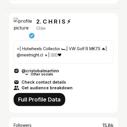
2. C H R I S ⚡️
Chile
⭐️| Hotwheels Collector 🏎️| VW Golf R MK7.5 🔥|
@meetnight.cl 🔹| 👩‍❤️‍👨❤️
@cristobalmartinn
Other socials
Check contact details
Get audience breakdown
Full Profile Data
15.8k
Followers