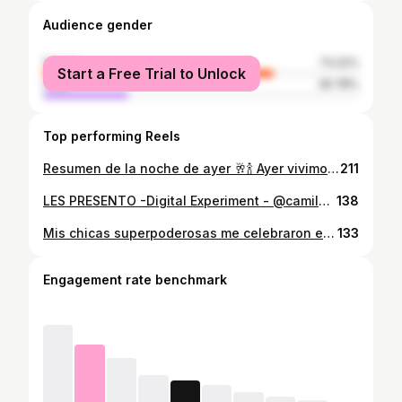
Audience gender
female
73.22%
Start a Free Trial to Unlock
male
26.78%
Top performing Reels
Resumen de la noche de ayer 🥂🍾 Ayer vivimos el relanzamiento y próximo aniversario de los dos años de nuestra Pelu @desenredohair junto a clientxs, amigxs, familiares y muchas personas que han estado ahí con nosotros, gracias por venir y que sea la primera celebración de muchas 🖤 Lxs queremos mucho 🤍
211
LES PRESENTO -Digital Experiment - @camiloenlapelu fue creador de idea original, productor y fotógrafo 🛸 Gracias a Todes por su trabajo increíble y por permitirme llevar mis ideas y a otro nivel, gracias por el apoyo ❤️‍🔥 Ideal original @camiloenlapelu Modelo @ojitosdecaleidoscopio Makeup @lacattamua Hair @carlaenlapelu_ @desenredohair Styling @camiloenlapelu ( agradecer a nymph.digital nymph.digital por su increíble trabajo realizado para esta producción, el bikini y los accesorios lo fueron todo en esta producción 💕) Agradecimientos a @coticontreraas @r.4stro @ice_berrieees (gracias gracias gracias por todo chiques ) Agradecer a @fotodesignchile siempre y a mi @ubillaphoto por que sin él nada de esto sería posible 🖤
138
Mis chicas superpoderosas me celebraron el cumpleaños hoy en la pelu (hace muchos añosss no trabajaba un cumple jaja ) 😍❤️ No sería nada sin ellas, y nada sería lo mismo si no estuvieran cada día conmigo 🥹 (falto la @pazkarlamc ) Gracias por todos los saludos lindos🥂
133
Engagement rate benchmark