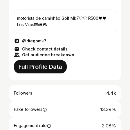
motorista de caminhão Golf Mk7🤍🤍 R500🖤🖤
Los Vilos🎹🚛🎮
@diegomk7
Check contact details
Get audience breakdown
Full Profile Data
4.4k
Followers
13.39%
Fake followers
2.08%
Engagement rate