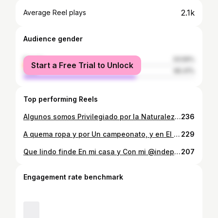
2.1k
Average Reel plays
Audience gender
female
33.59%
Start a Free Trial to Unlock
male
66.41%
Top performing Reels
Algunos somos Privilegiado por la Naturaleza . Y agradecidos Del lugar que nos tocó crecer Y vivir, momentos como estos Son únicos. y ayer le tocó a nuestro Amigo @supadventurepapudo @xispashaper. También especial Para nosotros @mitzaya @felipegphoto_ y @papudospot poder mostrar y registrar Estos momentos bellos en nuestro spot, En el lindo papudospot . . Por el Felipe . . Mención para 📸@mitzaya y @felipegphoto_ por capturar estos momentos 📸🌊🐬@supadventurepapudo @xispashaper
236
A quema ropa y por Un campeonato, y en El último minuto que lindo Mi @indepapudo como perro A la última pelota Cómo se disfruta Campeones pullallyna 2025 . . 📽️@mitzaya
229
Que lindo finde En mi casa y Con mi @indepapudo Y jugando con puros Wenos pa la pelota ⚽🥅❤️🙌👊 . . 📽️@nicolas_stamatiu
207
Engagement rate benchmark