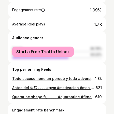
1.99%
Engagement rate
1.7k
Average Reel plays
Audience gender
female
36.78%
Start a Free Trial to Unlock
male
63.22%
Top performing Reels
Todo suceso tiene un porqué y toda adversidad nos enseña una lección ✨ . . . . . . #motivation #instagood #gymmotivation #fitness #fitnessmotivation #quarantine
1.3k
Antes del 🦠🔙 . . . . #gym #motivacion #men #fitness #instagym
621
Quaratine shape 🪓 . . . . . #quarantine #fitness #home #work #fitnessmotivation #gym
619
Engagement rate benchmark