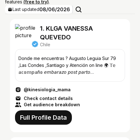
features
(free to try)
.
08/06/2026
Last updated
1. KLGA VANESSA
QUEVEDO
Chile
Donde me encuentras ? Augusto Leguia Sur 79
,Las Condes ,Santiago y Atención on line 🌍 𝕋𝕖
𝕒𝕔𝕠𝕞𝕡𝕒ñ𝕠 𝘦𝘮𝘣𝘢𝘳𝘢𝘻𝘰 𝘱𝘰𝘴𝘵 𝘱𝘢𝘳𝘵𝘰
kine.patagonia18@gmail.com
@kinesiologia_mama
Check contact details
Get audience breakdown
Full Profile Data