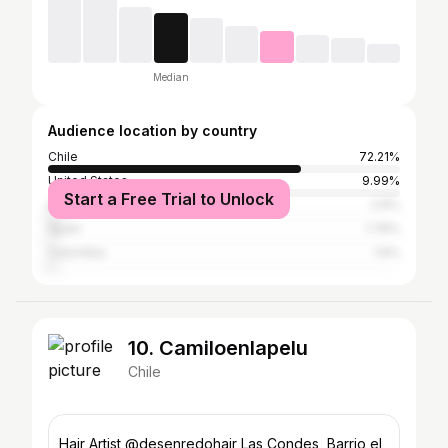
Median
Audience location by country
Chile
72.21%
United States
9.99%
Start a Free Trial to Unlock
Argentina
2.6%
Spain
1.76%
Colombia
1.6%
10. Camiloenlapelu
Chile
Hair Artist @desenredohair Las Condes, Barrio el