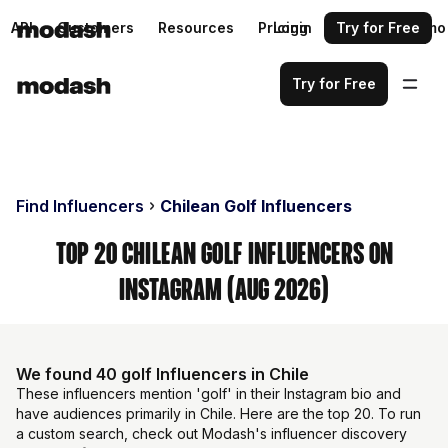
API
Customers
Resources
Pricing
Login
Request a demo
Try for Free
Try for Free
Find Influencers
Chilean Golf Influencers
Top 20 Chilean Golf Influencers on
Instagram (Aug 2026)
We found 40 golf Influencers in Chile
These influencers mention 'golf' in their Instagram bio and
have audiences primarily in Chile. Here are the top 20. To run
a custom search, check out Modash's influencer discovery