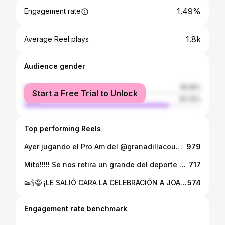
1.49%
Engagement rate
1.8k
Average Reel plays
Audience gender
female
18.26%
Start a Free Trial to Unlock
male
81.74%
Top performing Reels
Ayer jugando el Pro Am del @granadillacountryclub junto a @nicogeyger que me estuvo dando algunos consejos para mejorar🏌🏻…seguimos poniéndole empeño en el golf 💪🏻. Gracias por el video, Nico. ¡Mucho éxito en el abierto! ⛳ Y a tod@s mis seguidores, ¡gracias por sus comentarios y la buena onda de siempre!🙌🏼
979
Mito!!!!! Se nos retira un grande del deporte chileno! Una carrera que tuvo de todo, desde el temprano retiro que no duró mucho por que cuando comprendió lo lindo que es el golf volvió, que las oportunidades volvieron y que su carrera tomó una vez más vuelo. Un ascenso que quizás parecía lento pero que en realidad fue veloz. Con hitos en su carrera como ganar 3 veces en el KFT y ascender al PGA Tour!!! Algo que solo lo han conseguido 13 jugadores. Que una vez en el PGA nos ilusionó con un Major hasta el final y que simplemente no quiso que fuera ni suyo ni nuestro! Porque lo sentimos así, tu nos hiciste sentir cerca! El destino es así y a veces se nos es esquivo en resultados específicos pero al final del camino puedes contar con la satisfacción por el esfuerzo, la entrega, las horas puestas, los viajes y todos los sacrificios para tener la carrera que tuviste valga la pena. Una Presidents, JJOO, LIV, Majors, PGA Tour. Es un retiro en el papel, espero y se que tu vida seguirá ligada al deporte, a la vida sana y al golf 🙏🏽 Éxito en tus proyectos, disfruta tu retiro, disfruta tu familia y gracias por dejarnos ser parte. El Mito se hizo realidad 🤣 PD: Nos falta uno para la timba del miércoles... te sumas(?) 🤔
717
👟🍾😅 ¡LE SALIÓ CARA LA CELEBRACIÓN A JOAKING! En entrevista exclusiva con @nicogeyger y @golfistachileno el crack nacional @joaco_niemann contó los detalles de los dos “shoey” que realizó en medio de los festejos tras conquistar el título del LIV Golf en Australia 🤪🏆🇦🇺 Vive un nuevo capítulo de LIVING GOLF by @audi_cl este miércoles a las 20:00 horas en exclusiva por el canal 39 de @zappingchile 😎🙌🏼
574
Engagement rate benchmark