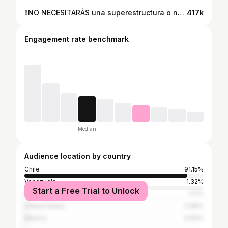
‼️NO NECESITARÁS una superestructura o necesariamente una pelota para poder mover y ayudar a tu bebé durante el trabajo de parto. Si no tienes muchos recursos, todo lo que necesitarás es : 🪑 ¡UNA SILLA FIRME! ¡Simple, fácil, efectivo !!! Sabemos que en el mejor de los caso tendremos compañeros bien preparados, pero para las que no tienen apoyo o simplemente quieres moverte sola aquí van estos ejercicios!! Puedes practicarlo desde el 3er trimestre y hacerlo en tu trabajo de parto Te gustó? Envíaselo a una embarazada que NECESITA ver esto ❣️ ⭐️ SÍGUEME para obtener más consejos sobre embarazo y post parto . N #ejerciciosembarazadas #pilatesprenatal #pilatesembarazadas #embarazo #prenatal #kineprenatal #kinepostparto #kineembarazo #ejerciciosembarazadas #ejerciciosprenatales #yogaprenatal #yogaembarazadas #tallerpreparaciónalparto #ejerciciosembarazadas #gimnasiaprenatal #gimnasiaembarazadas #gimnasiaembarazo #tallerprenatal #tallerpreparaciónalparto #kinepisopelvico #kinesuelopelvico #tallerprenatal #prenatal #embarazo #postparto #cesarea #hipopresivos
417k
Engagement rate benchmark
Median
Audience location by country
Chile
91.15%
Venezuela
1.32%
Start a Free Trial to Unlock
Argentina
1.17%
United States
0.95%
Mexico
0.93%