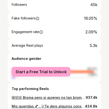
45k
Followers
16.05%
Fake followers
2.09%
Engagement rate
5.3k
Average Reel plays
Audience gender
female
96.12%
Start a Free Trial to Unlock
male
3.88%
Top performing Reels
🫣🤣🤣 Broma pero si quieres no tan broma 🤣! Cómo fue tu experiencia? #ejerciciosembarazadas #pilatesprenatal #pilatesembarazadas #embarazo #prenatal #kineprenatal #kinepostparto #kineembarazo #ejerciciosembarazadas #ejerciciosprenatales #yogaprenatal #yogaembarazadas #tallerpreparaciónalparto #ejerciciosembarazadas #gimnasiaprenatal #gimnasiaembarazadas #gimnasiaembarazo #tallerprenatal #tallerpreparaciónalparto #kinepisopelvico #kinesuelopelvico #tallerprenatal #prenatal #embarazo #postparto #cesarea #hipopresivos
937.4k
Mis queridas 💕 . 💡Te dejo algunos consejos PARA DAR LA VUELTA A TU BEBÉ (si está en mala posición para el parto). . ⭐️Todos los consejos que te dejo lo puedes hacer incluso durante TODO el embarazo. ⭐️No te olvides de compartirlo poner me gusta y comentarlo ! #bebedenalgas #kineprenatal #kineembarazadas #kineembarazo #embarazada #embarazado #ejerciciosembarazo #yogaprenatal #yogaembarazadas #pilatesprenatal #pilatesembarazadas #ejerciciosprenatales #diastasisabdominal #tallerpreparaciónalparto #clasespreparacionalparto #clasesembarazo #ejerciciosembarazadas #pilatesprenatal #pilatesembarazadas #embarazo #prenatal #kineprenatal #kinepostparto #kineembarazo #ejerciciosembarazadas #ejerciciosprenatales #yogaprenatal #yogaembarazadas #tallerpreparaciónalparto #ejerciciosembarazadas #gimnasiaprenatal #gimnasiaembarazadas #gimnasiaembarazo #tallerprenatal #tallerpreparaciónalparto #kinepisopelvico #kinesuelopelvico #tallerprenatal #prenatal #embarazo #postparto #cesarea #hipopresivos
424.8k