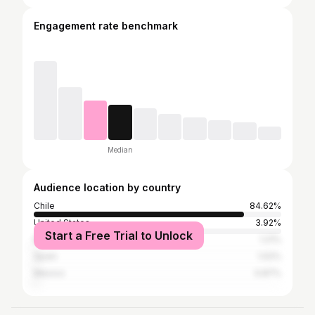
Engagement rate benchmark
Median
Audience location by country
Chile
84.62%
United States
3.92%
Start a Free Trial to Unlock
Brazil
1.21%
Spain
1.02%
Mexico
0.87%