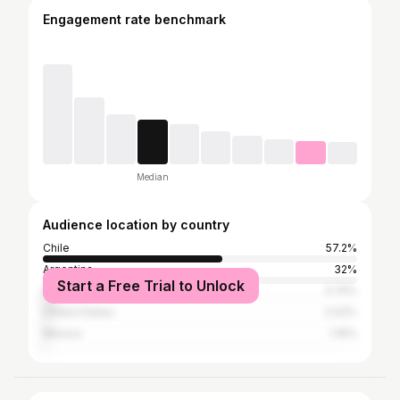
Engagement rate benchmark
Median
Audience location by country
Chile
57.2%
Argentina
32%
Start a Free Trial to Unlock
Brazil
3.74%
United States
2.02%
Mexico
1.16%