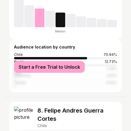
Median
Audience location by country
Chile
70.94%
Brazil
12.73%
Start a Free Trial to Unlock
Argentina
7.36%
Colombia
0.61%
Taiwan
0.54%
8. Felipe Andres Guerra
Cortes
Chile