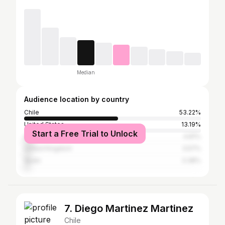
Median
Audience location by country
Chile
53.22%
United States
13.19%
Start a Free Trial to Unlock
Argentina
4.81%
United Kingdom
3.57%
Spain
3.38%
7. Diego Martinez Martinez
Chile