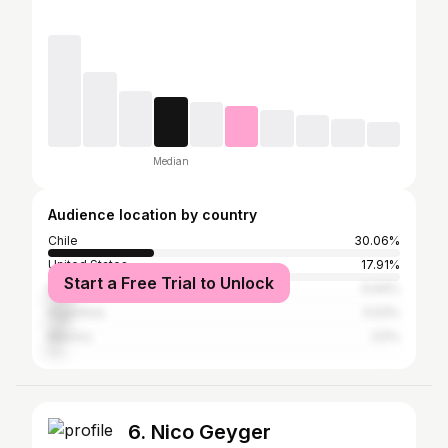
Median
Audience location by country
Chile
30.06%
United States
17.91%
Start a Free Trial to Unlock
Brazil
6.94%
Argentina
5.53%
Mexico
3.5%
6. Nico Geyger