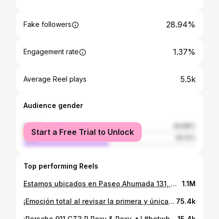
28.94%
Fake followers
1.37%
Engagement rate
5.5k
Average Reel plays
Audience gender
female
49.88%
Start a Free Trial to Unlock
male
50.12%
Top performing Reels
Estamos ubicados en Paseo Ahumada 131, Of 716. Santiago 📍Visítanos en nuestra tienda y obtén una excelente atención personalizada 🙋 Aquí podrás probar entre más de 400 perfumes abiertos disponibles para testear 🌬️ O Compra Online en www.perfumisimo.cl 🛍️ Pago seguro hasta 3 cuotas sin interés. Envíos Express a todo Chile 📦
1.1M
¡Emoción total al revisar la primera y única caja N y que salga el Charger Hellcat $TH 🤩🔥!
75.4k
¡Porsche 911 GT3 R Rexy & Roxy 🔥! #hotwheels #hotwheelscollector #hotwheelspics #hotwheelsaddict #hotwheelsrealriders #hotwheelscarculture #hotwheelscollections #diecastcollector
15.4k