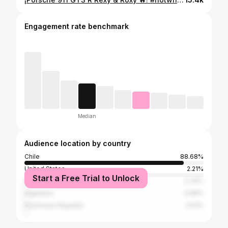
Engagement rate benchmark
Median
Audience location by country
Chile
88.68%
United States
2.21%
Start a Free Trial to Unlock
Mexico
0.79%
Argentina
0.68%
Dominican Republic
0.51%