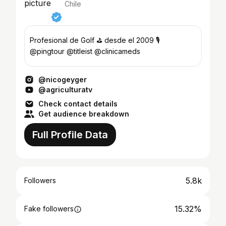
Chile
Profesional de Golf ⛳ desde el 2009 🎙️
@pingtour @titleist @clinicameds
@nicogeyger
@agriculturatv
Check contact details
Get audience breakdown
Full Profile Data
5.8k
Followers
15.32%
Fake followers