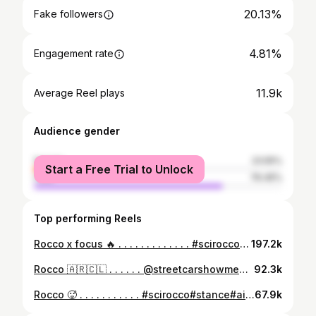
20.13%
Fake followers
4.81%
Engagement rate
11.9k
Average Reel plays
Audience gender
female
23.55%
Start a Free Trial to Unlock
male
76.45%
Top performing Reels
Rocco x focus 🔥 . . . . . . . . . . . . . #scirocco#stance#air#stancenation#stanced#vw#volks#volkswagen#volkslovers#patagonia#argentina#chile#santiago#tebao#brasil#raspandoparagolpe#raspando#air#airsuspencion#fierrosalpiso#lacosta#raspandochasis_oficial#raspandocarterr💎#autosalsopi#rocco#vagcars
197.2k
Rocco 🇦🇷🇨🇱 . . . . . . @streetcarshowmendoza . @charly033_fierrofest . @felipe_cepedav 🎥 #scirocco#stance#air#stancenation#stanced#vw#volks#volkswagen#volkslovers#patagonia#argentina#chile#santiago#tebao#brasil#raspandoparagolpe#raspando#air#airsuspencion#fierrosalpiso#lacosta#raspandochasis_oficial#raspandocarterr💎#autosalsopi#rocco#vagcars#patagoniaalpiso
92.3k
Rocco 🥵 . . . . . . . . . . . #scirocco#stance#air#stancenation#stanced#vw#volks#volkswagen#volkslovers#patagonia#argentina#chile#santiago#tebao#brasil#raspandoparagolpe#raspando#air#airsuspencion#fierrosalpiso#lacosta#raspandochasis_oficial#raspandocarterr💎#autosalsopi#rocco#vagcars
67.9k