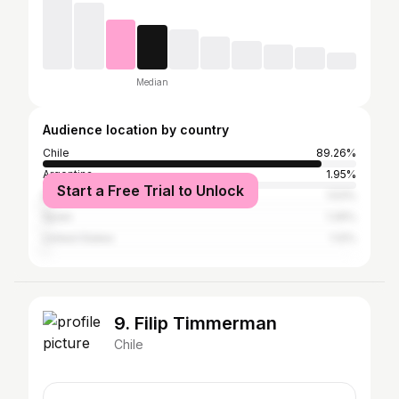
Median
Audience location by country
Chile
89.26%
Argentina
1.95%
Start a Free Trial to Unlock
Brazil
1.53%
Spain
1.26%
United States
1.12%
9. Filip Timmerman
Chile