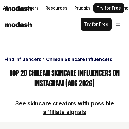
API
Customers
Resources
Pricing
Login
Request a demo
Try for Free
Try for Free
Find Influencers
Chilean Skincare Influencers
Top 20 Chilean Skincare Influencers on
Instagram (Aug 2026)
See skincare creators with possible
affiliate signals