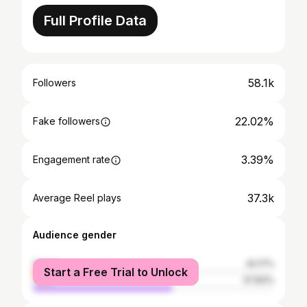
Full Profile Data
58.1k
Followers
22.02%
Fake followers
3.39%
Engagement rate
37.3k
Average Reel plays
Audience gender
female
42.17%
Start a Free Trial to Unlock
male
57.83%