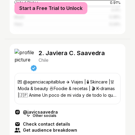
United States
0.91%
Start a Free Trial to Unlock
Argentina
0.4%
Brazil
0.35%
Peru
0.24%
2. Javiera C. Saavedra
Chile
💌 @agenciacapitalblue ✈️ Viajes |🧴Skincare |👗
Moda & beauty 🍜Foodie & recetas | 🎬 K-dramas
|🇯🇵 Anime Un poco de mi vida y de todo lo que
me inspira ✨
@javicsaavedra
Other socials
Check contact details
Get audience breakdown