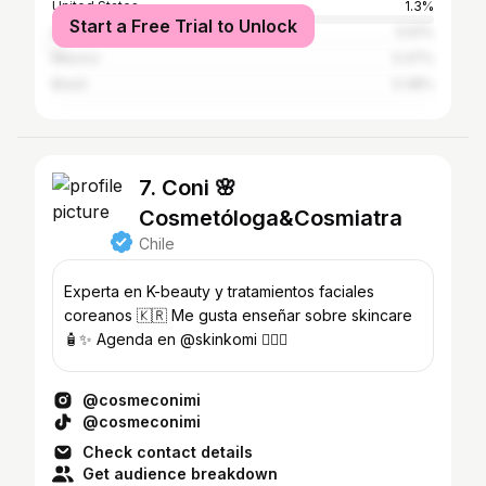
United States
1.3%
Start a Free Trial to Unlock
Argentina
0.61%
Mexico
0.47%
Brazil
0.38%
7. Coni 🌸
Cosmetóloga&Cosmiatra
Chile
Experta en K-beauty y tratamientos faciales
coreanos 🇰🇷 Me gusta enseñar sobre skincare
🧴✨ Agenda en @skinkomi 💆🏻‍♀️
@cosmeconimi
@cosmeconimi
Check contact details
Get audience breakdown