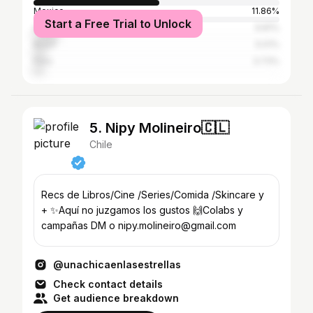
Mexico
11.86%
Start a Free Trial to Unlock
Argentina
9.81%
Brazil
5.01%
Peru
3.73%
5. Nipy Molineiro🇨🇱
Chile
Recs de Libros/Cine /Series/Comida /Skincare y
+ ✨Aquí no juzgamos los gustos 🙌Colabs y
campañas DM o nipy.molineiro@gmail.com
@unachicaenlasestrellas
Check contact details
Get audience breakdown