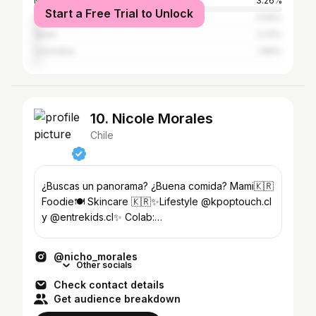
Mexico
3.26%
Start a Free Trial to Unlock
United States
3.09%
Spain
2.23%
Colombia
1.89%
10. Nicole Morales
Chile
¿Buscas un panorama? ¿Buena comida? Mami🇰🇷
Foodie🍽 Skincare 🇰🇷✨Lifestyle @kpoptouch.cl
y @entrekids.cl✨ Colab:
nicho.morales.pb@gmail.com ENTP-T
@nicho_morales
Other socials
Check contact details
Get audience breakdown