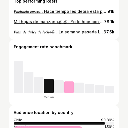
Top performing Reels
𝑷𝒐𝒄𝒉𝒐𝒄𝒍𝒐 𝒄𝒂𝒔𝒆𝒓𝒂 . Hace tiempo les debía esta preparación y al final salió!!! . Cualquier duda, me la dejan en los comentarios!! . Espero les guste y también espero recibir varias fotitos de sus preparaciones!! Me motivan mucho sus fotos 💕 . Cariños!! #Healthy #Saludable #Comebien #Comesano #Health #Nutriologa #Nutrition #Healthynutrition #Alimentaciónsaludable #Healthyfood #Comidasana #Nutri #Nutricionista #Nutrichilena #Colchagua #Santacruz #Nutrisalud
91k
Mil hojas de manzana🍎 🍏 . Yo lo hice con manzana verde pero puedes usar roja también!! . Cantidades para 2 porciones!! (Detalladas en el video) . De endulzante utilicé 25 gotitas para las 2, puedes utilizar menos si no eres dulce o si utilizas manzana roja. . Si quieres también le puedes poner nueces picadas 🤤 . Espero les guste y les sirva para sus colaciones de media tarde o para el antojito dulce!! . Cualquier duda me la dejas en comentarios!! . Cariños!! . #Healthy #Saludable #Comebien #Comesano #Health #Nutriologa #Nutrition #Healthynutrition #Alimentaciónsaludable #Healthyfood #Comidasana #Nutri #Nutricionista #Nutrichilena #Colchagua #Santacruz #Nutrisalud #manzana #milhojas #saludable
78.1k
𝑭𝒍𝒂𝒏 𝒅𝒆 𝒅𝒖𝒍𝒄𝒆 𝒅𝒆 𝒍𝒆𝒄𝒉𝒆🍮 . La semana pasada les mostré mi paseo por @supermercadoslafama donde fui en busca de los ingredientes para hacer esta nueva receta que quedó deliciosa!!! . Comparen el listado de ingredientes de los que encuentran en supermercados v/s este!! No hay donde perderse!!! . Ingredientes 📝 (para 6 porciones) 🔸️ 500ml leche de proteínas (utilicé lonco leche, pero si es para niños, recomiendo una leche descremada tradicional) 🔸️ 3/4 taza de manjar sin azúcar (uso el marca daily) 🔸️ 4 huevos *Para el caramelo 🔸️ 1/4 taza de alulosa 🔸️ 1/4 taza de agua . Al horno precalentado a 180°C se van por 40min . Si les queda alguna a duda me la dejan en comentarios!! . Espero les guste y también espero recibir varias fotitos de sus preparaciones!! Me motivan mucho sus fotos 💕 . Cariños!! #Healthy #Saludable #Comebien #Comesano #Health #Nutriologa #Nutrition #Healthynutrition #Alimentaciónsaludable #Healthyfood #Comidasana #Nutri #Nutricionista #Nutrichilena #Colchagua #Santacruz #Nutrisalud
67.5k
Engagement rate benchmark
Median
Audience location by country
Chile
90.89%
Argentina
1.59%