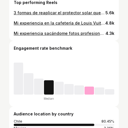
Top performing Reels
3 formas de reaplicar el protector solar que aprendí en Corea🇰🇷💜 #kbeauty #korea #koreanskincare #kbeauty #skincarecoreano
5.6k
Mi experiencia en la cafetería de Louis Vuitton en Seúl, Corea del Sur 🇰🇷✨ #pastry #luxury #korea #cafe #louisvuitton
4.8k
Mi experiencia sacándome fotos profesionales por primera vez!💗 #korea #corea #photoshoot
4.3k
Engagement rate benchmark
Median
Audience location by country
Chile
80.45%