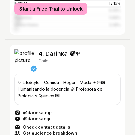
Mexico
13.16%
Start a Free Trial to Unlock
Colombia
6.49%
Argentina
5.88%
United States
3.38%
4. Darinka 🍃✨
Chile
✨️ LifeStyle - Comida - Hogar - Moda 👩🏻‍🏫
Humanizando la docencia 🍃 Profesora de
Biología y Química 💌
darinka.beatriz.1572@gmail.com 📷 YouTube
@darinka.ngr
@darinkangr
Check contact details
Get audience breakdown