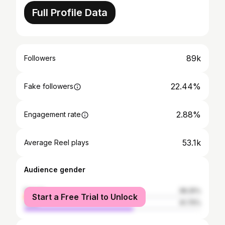
Full Profile Data
89k
Followers
22.44%
Fake followers
2.88%
Engagement rate
53.1k
Average Reel plays
Audience gender
female
38.25%
Start a Free Trial to Unlock
male
61.75%