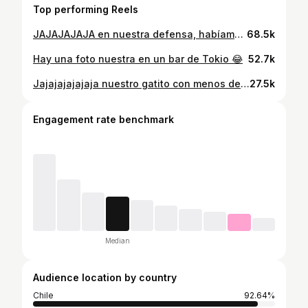
Top performing Reels
JAJAJAJAJA en nuestra defensa, habíamos arrendado otro y le caímos bien al chico del rent a car jajajaja pero nos sentimos tan estúpidos jajajaja🤣💕 #humor #usa #eeuu #rentacar #couple
68.5k
Hay una foto nuestra en un bar de Tokio 😂
52.7k
Jajajajajajaja nuestro gatito con menos defensas que la selección Chilena ❤️ 🐈‍⬛ #gatos #humor #videosdegatos #michis
27.5k
Engagement rate benchmark
Median
Audience location by country
Chile
92.64%