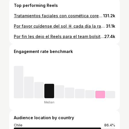
Top performing Reels
Tratamientos faciales con cosmética coreana y mucho amor 🇰🇷💕 gracias por darme la oportunidad de atenderles cada día y ser parte de lo que amo hacer 💜 espero que sigamos creciendo juntos este 2023 recargado de cositas nuevas ✨ ▶️ Se están respondiendo los mensajes de reserva de hora los días lunes y jueves para que tengan paciencia 💕
131.2k
Por favor cuídense del sol ☀️ cada día la radiación está más agresiva y esto puede causar graves daños El índice ultra violeta de la organización mundial de la salud (IUV) mide la cantidad de radiación de este tipo. Mientras más alto sea el IUV, mayor será el potencial y la velocidad para causar daño La OMS recomienda el uso de protección solar, sombreros, ropa protectora en el nivel 3 (moderado) e imaginen que nosotros llegamos a diario a 12 🙃 lo cual es considerado extremo ▶️ esta información la pueden encontrar en las apps del clima de sus celulares e ir monitoreando el índice UV Por fis cuídense 🫶🏻💕 #protectorsolar #cuidadodelapiel #cosmiatra #pielsaludable #cancerdepiel #skincare
31.1k
Por fin les dejo el Reels para el team bolsitas (donde pertenezco 😩) Es súper importante también tener un buen dormir, evitar pasar muchas horas en pantallas y llevar una buena alimentación e hidratación ✨ También el estrés o llorar mucho puede hacer que se nos marquen más, pero estos consejos te van a ayudar 💜 Los parches son de @miniso.chile y @mizon_official Los contorno de ojos de @thebodyshopchile @catrice_cosmetics.latam y @yvesrocher_cl Si te gusta mi contenido y te sirve te agradezco dar like, comentar y compartir 🥰💕 #bolsasenlosojos #ojeras #contornodeojos #skicare #cuidadodelapiel #pielsana #cosmetologa #cosmiatra #kbeauty
27.4k
Engagement rate benchmark
Median
Audience location by country
Chile
86.4%