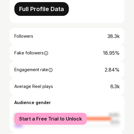
Full Profile Data
38.3k
Followers
18.95%
Fake followers
2.84%
Engagement rate
6.3k
Average Reel plays
Audience gender
female
91.8%
Start a Free Trial to Unlock
male
8.2%