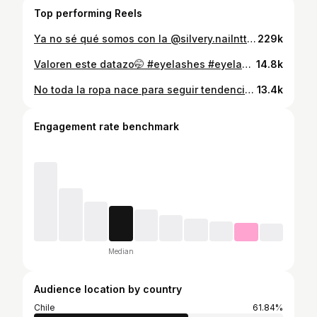
Top performing Reels
Ya no sé qué somos con la @silvery.nailnttt jajajja 💅🏻🤫 #nails #nailsnailsnails #polygel #nailsvideos
229k
Valoren este datazo🤭 #eyelashes #eyelashesserum #pestañas #serumdepestañas
14.8k
No toda la ropa nace para seguir tendencias. Algunas piezas nacen para tener sentido. 🌸🪷 @kagi.cl es una marca chilena que transforma la moda en una búsqueda personal. Prendas con intención, pensadas para durar y no pasar de moda🧵🖤 侘寂・生き甲斐 Vestir con propósito ⛩️✨ #MarcasChilenas #ModaConSentido #DiseñoChileno #SlowFashion #ModaEditorial #JapandiStyle #ReelsChile #FashionReels
13.4k
Engagement rate benchmark
Median
Audience location by country
Chile
61.84%