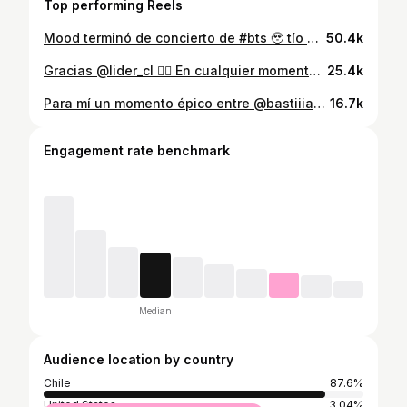
Top performing Reels
Mood terminó de concierto de #bts 🥹 tío @netflixchile pedazo de stream 😭 yo dejé eso cuando se quedaba pegado el concierto en Weverse 🤣 Fui feliz y claro, mi cuñis lo dijo todo 🤣🫶 #kpop #btscomeback2026💜fypシ゚viral #btsarmy #bangtansonyeondan
50.4k
Gracias @lider_cl 👌🏻 En cualquier momento nos traen los snack y ramen coreanos 😍 Sorry mi cara, pero venía del gym 🤣 #pepero #corea #lider #chile
25.4k
Para mí un momento épico entre @bastiiiaaaaaannnn @mj_gsus y @gman_reyes 🔥🔥🔥 Se quedaron hasta que nos sacaron y se pegaron su baile homenajeando a #MichaelJackson 😎✨ Yo esperaba que se quedaran todos, pero era tarde o el público fue muy fome jajajja ellos sintieron todo y obvio: la película 10000/10 ✨Critiquen todo lo que quieran, esta películas nos hizo llorar, gritar, emocionarnos y bailar ✨ #chile #Michael #MichaelMovie #jackson
16.7k
Engagement rate benchmark
Median
Audience location by country
Chile
87.6%
United States
3.04%