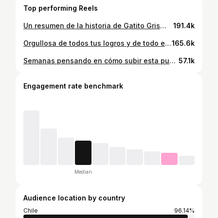
Top performing Reels
Un resumen de la historia de Gatito Gris😻❤️ Es mucho más larga, más de 2 años me costó tocarlo, mi Cachito🤍ayudó mucho, fueron amigos. A la Leelito le costó aceptarlo, pero lo logró 😊. #adoptaungatosenior #adoptanocompres🐾 #sanandosucorazon
191.4k
Orgullosa de todos tus logros y de todo este camino recorrido juntos 🥰, amo ver lo feliz que eres haciendo lo que más te gusta, ver y escuchar a la gente reír llena el ❤️. Tienes un gran equipo, cada uno de ellos dando lo mejor para que todo salga perfecto, agradecida y afortunada que ellos cuiden de ti y sean tan profesionales en su trabajo💖. @edocaroemago TE AMO TANTO!❤️ Y ahora espero que se vengan muchos buenos momentos, nuevos éxitos!, Y si vienen malos, que sean poquitos, pero acá estoy, siempre a tu lado❤️🥰
165.6k
Semanas pensando en cómo subir esta publicación, no parece real. Febrero fue un mes de muchos miedos, no saber si estaba haciendo lo correcto…con mi Negri ya veníamos luchando con un cáncer que ya estaba haciendo metástasis, tenía que estar atenta al primer signo de dolor que no se pudiese controlar, tenía que dejarla ir 😣… y sin esperarlo mi Leelito 🤍partió primero, se fue rodeada de amor, sin dolor tal y como siempre lo pensamos. Y a los días se fue mi Negri🤍, rodeada de amor y sin dolor también. Que ganas de haber encontrado antes a mi Leelito (ya que era viejita cuando la recogimos de la calle) y que ganas de haber salvado a mi Negri de ese cáncer 😖 Aún con toda la pena que tengo y que sé que nunca se va a ir, agradezco cada día que las tuve en mi vida ❤️. No son solo un perro y un gato. Son Mi Leelito❤️ y Mi Negri❤️
57.1k
Engagement rate benchmark
Median
Audience location by country
Chile
96.14%