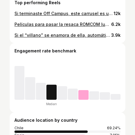
Top performing Reels
Si terminaste Off Campus, este carrusel es un servicio público con películas para sonbevar la resaca de OFF CAMPUS. Estas son algunas películas que pueden ayudarte a sobrellevar el duelo (o empeorarlo, porque vas a querer enamorarte otra vez). Tengo más pero ¿Cuál agregarías a la lista? 👇 #offcampus #recomendacionpelicula #cine #peliculas #fyp
12k
Películas para pasar la resaca ROMCOM luego de ver MENSAJES DE VOZ PARA ISABELLE. Estas pelis son comedias románticas dramáticas que te harán vibrar bonito y ganar de ser amada así. Se viene parte 2 mis reinas #voicemailsforisabelle #mensajesdevozparaisabelle #netflix #romcom #peliculas
6.2k
Si el “villano” se enamora de ella, automáticamente tengo interés en la historia. 🤭 Libros donde el villano se enamora de la protagonista y, de repente, el mundo entero deja de importarle. ¿Eres una villain lover? #villainlove #recomendacionliteraria #villain #romantasy #darkromance
3.9k
Engagement rate benchmark
Median
Audience location by country
Chile
69.24%