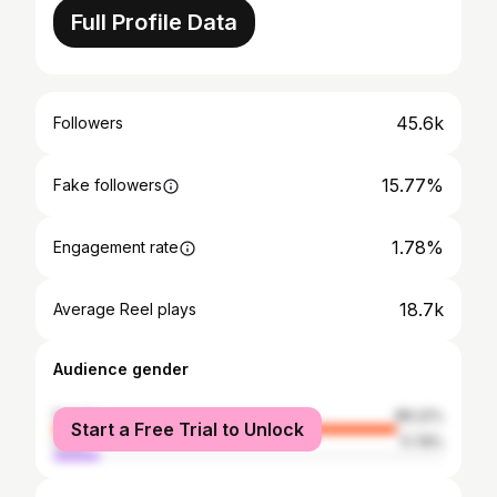
Full Profile Data
45.6k
Followers
15.77%
Fake followers
1.78%
Engagement rate
18.7k
Average Reel plays
Audience gender
female
88.22%
Start a Free Trial to Unlock
male
11.78%