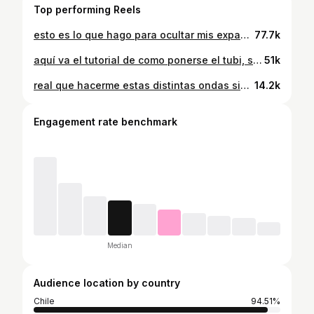
Top performing Reels
esto es lo que hago para ocultar mis expansiones porque ahora me gusta usar aros normales y quizas a alguien más le sirva🩷 mi mamá viendo este video 🤨 JAJAJ obvio ella me decía cuando mas chica que me iba arrepentir y yo nonono😂
77.7k
aquí va el tutorial de como ponerse el tubi, si quieren evitar dañar el pelo con la alisadora esta técnica es perfecta! y para reparar el pelo de los rayos del sol ya saben que usar ☀️✨
51k
real que hacerme estas distintas ondas sin calor es lo mejorrrrrr siempre estoy probando nuevas tecnicas jeje cual usan ustedes?🩷✨
14.2k
Engagement rate benchmark
Median
Audience location by country
Chile
94.51%