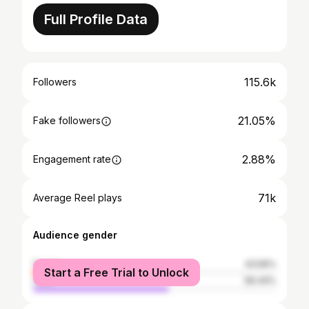
Full Profile Data
115.6k
Followers
21.05%
Fake followers
2.88%
Engagement rate
71k
Average Reel plays
Audience gender
female
43.56%
Start a Free Trial to Unlock
male
56.44%