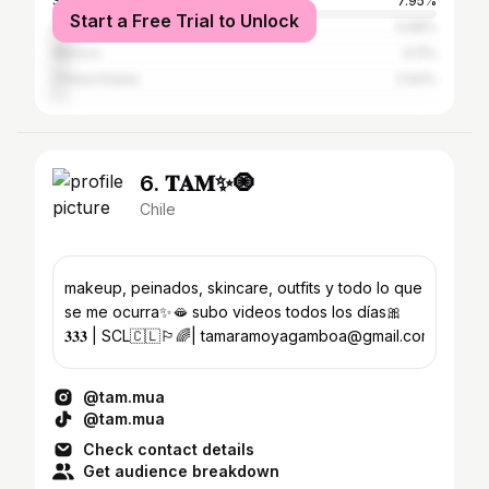
Spain
7.95%
Start a Free Trial to Unlock
Argentina
4.68%
Mexico
4.11%
United States
2.64%
6. 𝐓𝐀𝐌✨🧿
Chile
makeup, peinados, skincare, outfits y todo lo que
se me ocurra✨🫦 subo videos todos los días🎀
𝟑𝟑𝟑 | SCL🇨🇱🏳️‍🌈| tamaramoyagamboa@gmail.com
@tam.mua
@tam.mua
Check contact details
Get audience breakdown