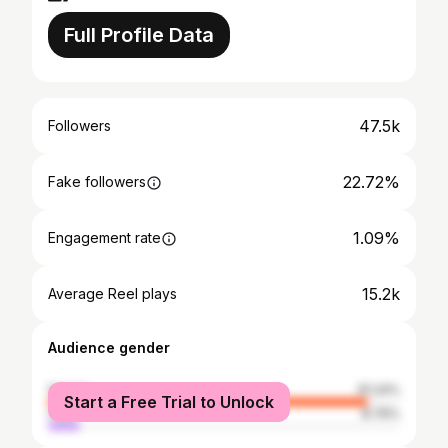
Full Profile Data
47.5k
Followers
22.72%
Fake followers
1.09%
Engagement rate
15.2k
Average Reel plays
Audience gender
female
91.24%
Start a Free Trial to Unlock
male
8.76%