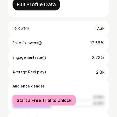
Full Profile Data
17.3k
Followers
12.56%
Fake followers
2.72%
Engagement rate
2.8k
Average Reel plays
Audience gender
female
57.55%
Start a Free Trial to Unlock
male
42.45%