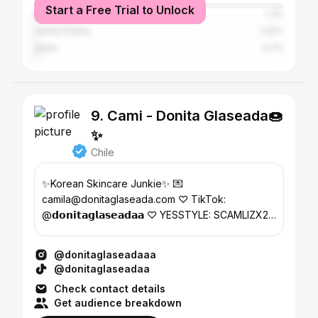
Start a Free Trial to Unlock
Brazil
1.3%
United States
1.02%
Spain
0.7%
9. Cami - Donita Glaseada🍩
✨
Chile
✨Korean Skincare Junkie✨ 💌
camila@donitaglaseada.com ♡ TikTok:
@𝗱𝗼𝗻𝗶𝘁𝗮𝗴𝗹𝗮𝘀𝗲𝗮𝗱𝗮𝗮 ♡ YESSTYLE: SCAMLIZX25
♡ STYLEVANA: INF10SCAML
@donitaglaseadaaa
@donitaglaseadaa
Check contact details
Get audience breakdown