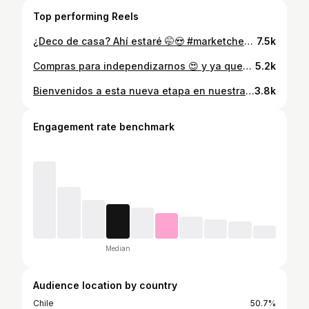
Top performing Reels
¿Deco de casa? Ahí estaré 🤭😍 #marketches #decoración #deco #hogar
7.5k
Compras para independizarnos 😍 y ya queda poquito ☺️🫶🏼 Todo lo compramos en @tiendas_abc 🙌🏼 NO ES PUBLICIDAD, OJALÁ LO FUERA ajja #pareja #independizarse #compras #casa #electrodomésticos
5.2k
Bienvenidos a esta nueva etapa en nuestras vidas 🏡☺️ #hogar #casa #pareja #independizacion
3.8k
Engagement rate benchmark
Median
Audience location by country
Chile
50.7%