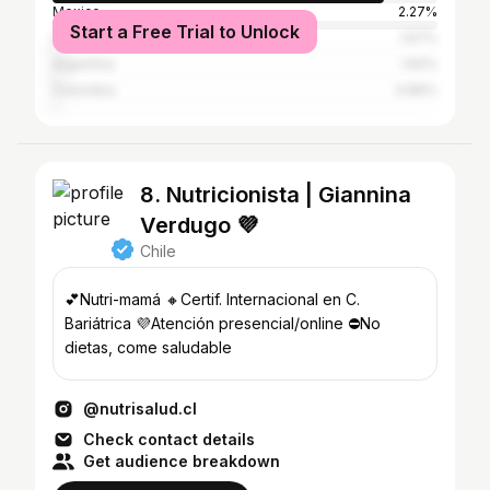
Mexico
2.27%
Start a Free Trial to Unlock
United States
1.67%
Argentina
1.62%
Colombia
0.86%
8. Nutricionista | Giannina
Verdugo 💜
Chile
💕Nutri-mamá 🔸️Certif. Internacional en C.
Bariátrica 💜Atención presencial/online ⛔No
dietas, come saludable
@nutrisalud.cl
Check contact details
Get audience breakdown