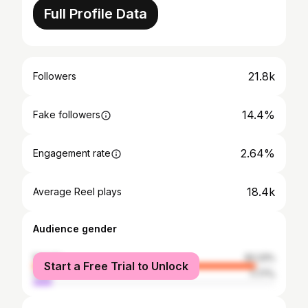
Full Profile Data
21.8k
Followers
14.4%
Fake followers
2.64%
Engagement rate
18.4k
Average Reel plays
Audience gender
female
92.23%
Start a Free Trial to Unlock
male
7.77%