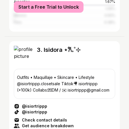
Argentina
1.67%
Start a Free Trial to Unlock
United States
1.09%
Mexico
0.92%
Peru
0.39%
3. Isidora ⋆𐙚₊˚⊹
Outfits • Maquillaje • Skincare • Lifestyle
@isiortrippp.closetsale Tiktok🎥 isiortrippp
(+100k) Collabs:💌DM / ✉️ isiortrippp@gmail.com
@isiortrippp
@isiortrippp
Check contact details
Get audience breakdown