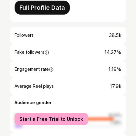
Full Profile Data
38.5k
Followers
14.27%
Fake followers
1.19%
Engagement rate
17.9k
Average Reel plays
Audience gender
female
92.61%
Start a Free Trial to Unlock
male
7.39%