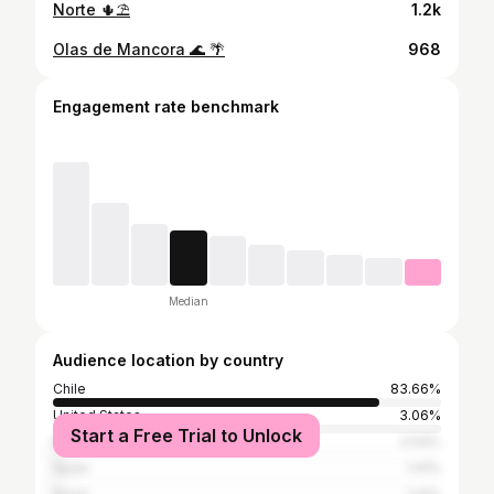
Norte 🌵⛱️
1.2k
Olas de Mancora 🌊 🌴
968
Engagement rate benchmark
Median
Audience location by country
Chile
83.66%
United States
3.06%
Start a Free Trial to Unlock
Mexico
2.04%
Spain
1.41%