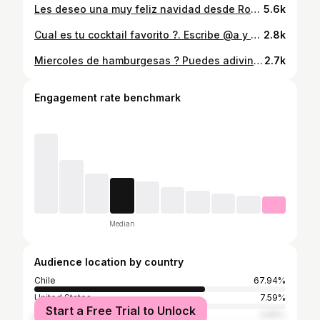
Les deseo una muy feliz navidad desde Roma. Espero que compartan una buena cena con su familia y porque no un bajativo. Saludos a todos y le doy las gracias a todos los que me han enviado mensajes navideños 🎅🎅.
5.6k
Cual es tu cocktail favorito ?. Escribe @a y si no te responde en 5 minutos te debe tu trago favorito 👀
2.8k
Miercoles de hamburgesas ? Puedes adivinar que tenía esta ?
2.7k
Engagement rate benchmark
Median
Audience location by country
Chile
67.94%
United States
7.59%
Start a Free Trial to Unlock
Argentina
3.65%