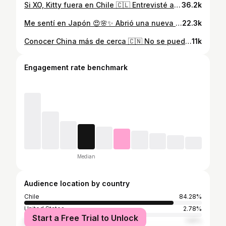
Si XO, Kitty fuera en Chile 🇨🇱 Entrevisté a los protagonistas de la serie del momento @xokittynetflix para saber más detalles de la tercera temporada que se estrenó hoy en @netflixchile 😍 Me encantó haberlos conocido y saber un poco de ellos fuera de las pantallas 🩷 son un amor y fue un sueño cumplido para mí adolescente interna que ama con locura la historia de Kitty que decide embarcar una nueva etapa de su vida a Corea del sur 🇰🇷 el cual conoce amistades valiosas y también el amor 🥰 Ya vieron los capítulos? Era lo que esperaban? 👀 #xokittyseason3 #netflixchile #kittyminho #entrevistanetflix #lujling
36.2k
Me sentí en Japón 😍🌸✨ Abrió una nueva cafetería súper kawaii en el callejón asiático del mall plaza los dominicos 🩷 @sakuracafe_cl Es demasiado precioso todo y como dice su nombre, está inspirado en las flores de sakura, hay postres japoneses y una carta variada de comida asiática deliciosa 🍡 Pero lo que más me gustó fue encontrar el pudín viral tosuni que hace tiempo quería probarlo 🥹 es super tierno, suave y se mueve al agitarlo 🫶🏻 Guarden este datito porque tienen que conocerlo! #tosunipudding #cafeteriaskawaiisantiago #hanamisakuracafe #callejonasiaticomallplaza #lujling
22.3k
Conocer China más de cerca 🇨🇳 No se pueden perder esta exposición gratuita “Hecho en China” en el @centrogam piso -1 edificio B ✨ Estará hasta el 26 de marzo 2026 Ma a Vi — 10 a 20 hrs Sá y Do — 11 a 20 hrs Cerrada durante Febrero Ya la conocían? ❤️ #exposicionesgratuitas #gamcentrocultural #hechoenchina #panoramasantiago #chile #lujling
11k
Engagement rate benchmark
Median
Audience location by country
Chile
84.28%
United States
2.78%
Start a Free Trial to Unlock
Mexico
1.55%