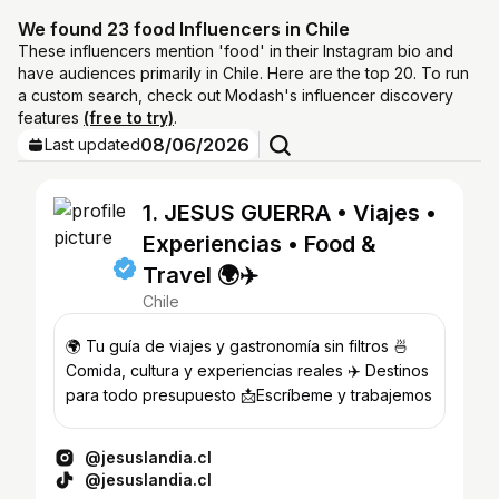
We found 23 food Influencers in Chile
These influencers mention 'food' in their Instagram bio and
have audiences primarily in Chile. Here are the top 20. To run
a custom search, check out Modash's influencer discovery
features
(free to try)
.
08/06/2026
Last updated
1. JESUS GUERRA • Viajes •
Experiencias • Food &
Travel 🌍✈️
Chile
🌍 Tu guía de viajes y gastronomía sin filtros 🍜
Comida, cultura y experiencias reales ✈️ Destinos
para todo presupuesto 📩Escríbeme y trabajemos
@jesuslandia.cl
@jesuslandia.cl