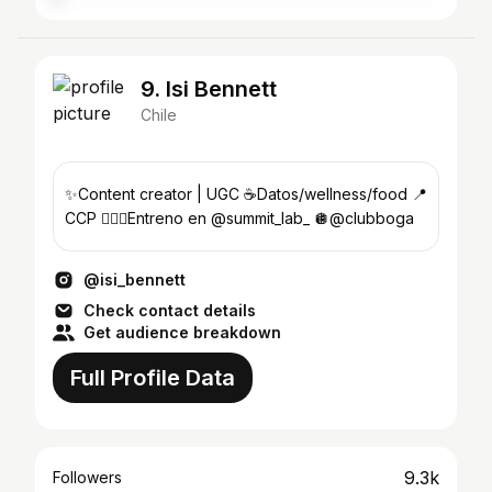
9. Isi Bennett
Chile
✨Content creator | UGC ☕️Datos/wellness/food 📍
CCP 🏋🏼‍♀️Entreno en @summit_lab_ 🪩@clubboga
@isi_bennett
Check contact details
Get audience breakdown
Full Profile Data
9.3k
Followers