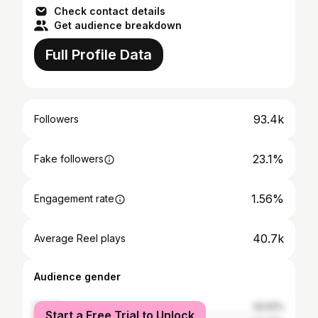
Check contact details
Get audience breakdown
Full Profile Data
93.4k
Followers
23.1%
Fake followers
1.56%
Engagement rate
40.7k
Average Reel plays
Audience gender
female
52.52%
Start a Free Trial to Unlock