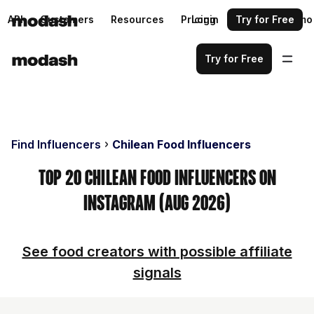
API
Customers
Resources
Pricing
Login
Request a demo
Try for Free
Try for Free
Find Influencers
Chilean Food Influencers
Top 20 Chilean Food Influencers on
Instagram (Aug 2026)
See food creators with possible affiliate
signals