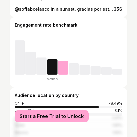
@sofiabcelasco in a sunset, gracias por estas fotos!! Me encantaron. Fascinada con este juego de colores que armamos junto a @itscamilamakingart 🧡💙 #testshoot #portraitphotography #photography
356
Engagement rate benchmark
Median
Audience location by country
Chile
78.49%
United States
3.1%
Start a Free Trial to Unlock
Argentina
2.91%
Spain
1.65%
Mexico
1.55%