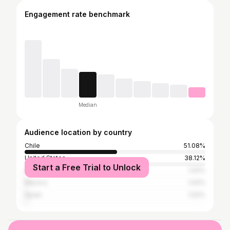
Engagement rate benchmark
Median
Audience location by country
Chile
51.08%
United States
38.12%
Start a Free Trial to Unlock
Italy
1.02%
Mexico
1.02%
Spain
1.02%