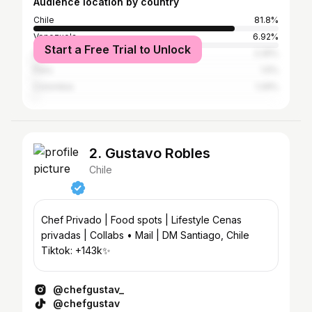
Audience location by country
Chile
81.8%
Venezuela
6.92%
Start a Free Trial to Unlock
Argentina
2.25%
Peru
1.5%
Colombia
1.29%
2. Gustavo Robles
Chile
Chef Privado | Food spots | Lifestyle Cenas
privadas | Collabs • Mail | DM Santiago, Chile
Tiktok: +143k✨
@chefgustav_
@chefgustav