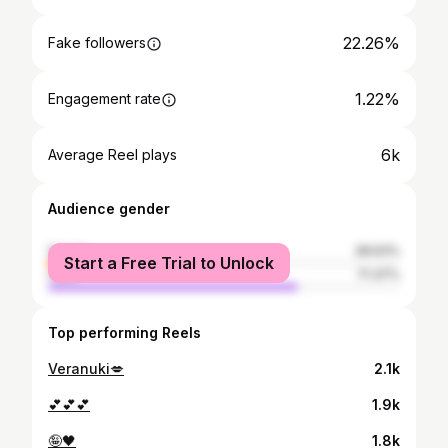
22.26%
Fake followers
1.22%
Engagement rate
6k
Average Reel plays
Audience gender
female
28.63%
Start a Free Trial to Unlock
male
71.37%
Top performing Reels
Veranuki💋
2.1k
💕💕💕
1.9k
🤪🖤
1.8k