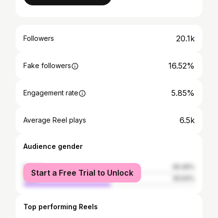
20.1k
Followers
16.52%
Fake followers
5.85%
Engagement rate
6.5k
Average Reel plays
Audience gender
female
49.46%
Start a Free Trial to Unlock
male
50.54%
Top performing Reels