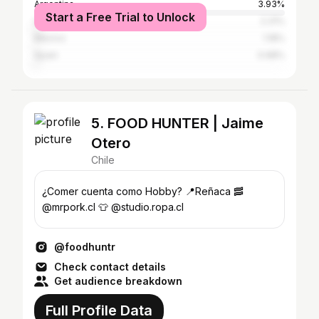
Argentina
3.93%
Start a Free Trial to Unlock
United States
2.31%
Mexico
1.18%
Spain
0.98%
5. FOOD HUNTER | Jaime
Otero
Chile
¿Comer cuenta como Hobby? 📍Reñaca 🥓
@mrpork.cl 👕 @studio.ropa.cl
@foodhuntr
Check contact details
Get audience breakdown
Full Profile Data