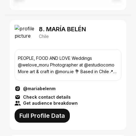
Brazil
1.41%
8. MARÍA BELÉN
Chile
PEOPLE, FOOD AND LOVE Weddings
@welove_moru Photographer at @estudiocomo
More art & craft in @moru.ie 💐 Based in Chile📍
Stgo/Ccp
@mariabelenm
Check contact details
Get audience breakdown
Full Profile Data