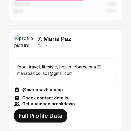
Argentina
1.36%
Spain
0.97%
7. María Paz
Chile
food, travel, lifestyle, health 📍barcelona 💌
mariapaz.collabs@gmail.com
@mariapazblancop
Check contact details
Get audience breakdown
Full Profile Data