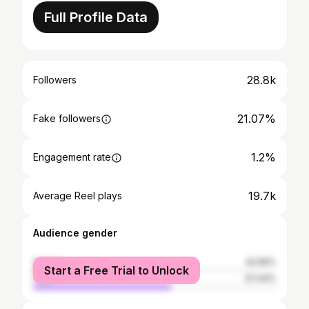
Full Profile Data
28.8k
Followers
21.07%
Fake followers
1.2%
Engagement rate
19.7k
Average Reel plays
Audience gender
female
42.56%
Start a Free Trial to Unlock
male
57.44%