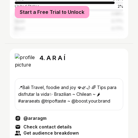
United States
2%
Start a Free Trial to Unlock
Argentina
0.86%
Spain
0.77%
Brazil
0.77%
4. A R A Í
📍Bali Travel, foodie and joy 🪭🌿🌙 🌈 Tips para
disfrutar la vida✨ Brazilian ~ Chilean ~ 🌶
#araraeats @tripoftaste ~ @boost.your.brand
@araragm
Check contact details
Get audience breakdown