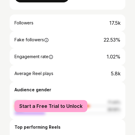
17.5k
Followers
22.53%
Fake followers
1.02%
Engagement rate
5.8k
Average Reel plays
Audience gender
female
71.44%
Start a Free Trial to Unlock
male
28.56%
Top performing Reels