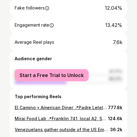
12.04%
Fake followers
13.42%
Engagement rate
7.6k
Average Reel plays
Audience gender
female
51.77%
Start a Free Trial to Unlock
male
48.23%
Top performing Reels
El Camino • American Diner 📍Padre Letelier 0203, Providencia Pastrami Club Sandwich 9.000 Fried Chicken Plate 10.000 The Lumberjack 9.000 Fried Pickles 5.500 Coffee 2.000 @elcaminodiner is a nostalgic slap to the taste buds ✨ The food was beyond satisfying (same feels you get when eating Thanksgiving dinner with the fam) and each detail from the authentic red cups to the charming plates transported me to the cozy and inviting diners of the Midwest and Southern USA 🍽️ You’ll even find table hot sauces, the creamiest ranch dressing, and delicious drip coffee with free refills ☕️ #dondecomer #highlightscl #santiago #santiagodechile #cafeteria
777.8k
Mirai Food Lab 📍Franklin 741, local A2, Santiago, Chile Barrio Franklin @factoria_franklin HMK 6.000 Baos 6.000 Tantanmen 11.500 Kombucha 2.500 @miraifoodlab focuses on high-quality, affordable food with a focus on flavor. Their fermented foods like kimchi and kombucha offer a well-balanced brightness on the palette that compliments the salty and savory flavors of their ramen dishes. 🌱 Vegan and vegetarian options available #dondecomer #santiagodechile #barriofranklin #highlightscl #santiago #ramen #kimchi
124.6k
Venezuelans gather outside of the US Embassy in Chile seeking an intervention. The announcement of Nicolás Maduro’s victory on Sunday set off deadly protests in Caracas. It has also attracted global criticism, with many governments around the world demanding the Venezuelan government release proof of the result. #venezuela #venezuela🇻🇪 #venezolanosenchile #chile
36.2k