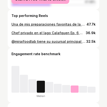
male
47.48%
Top performing Reels
Una de mis preparaciones favoritas de la gastronomía Peruana, y tiene ese puesto merecido jajaj hoy les traigo este clásico y obvio con el buen toque @gourmetchile con esa salsa Huancaina, ideal para ahorrar tiempo y ollas jajaj 😮‍💨😮‍💨 de maravilla. #publicidad #chile #fyp #recetafacil
47.7k
Chef privado en el lago Calafquen Ep. 6 🔥🖤 Las medidas de los wantanes son las siguientes (yo ocupe más por la cantidad de personas) : - 2 tazas de harina de trigo - 2 huevos - ½ cucharadita de sal - 1 cucharadita de vinagre blanco - Agua (opcional, la necesaria) - Aceite para freír #cheflife #chefpeivado #chile #fyp #foodie
36.9k
@miraifoodlab tiene su sucursal principal en la factoría Franklin, pero ahora abrieron este local en el -2 del MUT y está delicioso 😮‍💨 Los invito a que los visiten y disfruten de la experiencia 😋 #fyp #explore #foodie #blog #ramen #santiago #datos #santiago #chile #argentina #mexico
32.5k
Engagement rate benchmark
Median