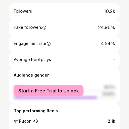
10.2k
Followers
24.96%
Fake followers
4.54%
Engagement rate
-
Average Reel plays
Audience gender
female
18.17%
Start a Free Trial to Unlock
male
81.83%
Top performing Reels
🩵 Pucón <3
2.1k