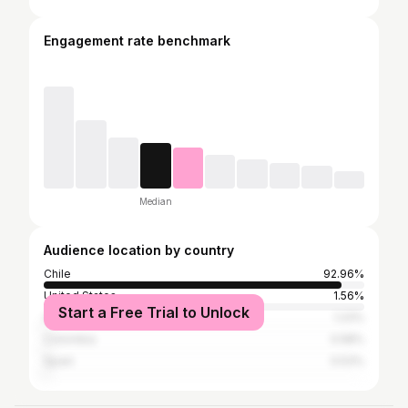
Engagement rate benchmark
Median
Audience location by country
Chile
92.96%
United States
1.56%
Start a Free Trial to Unlock
Argentina
1.23%
Colombia
0.58%
Spain
0.53%