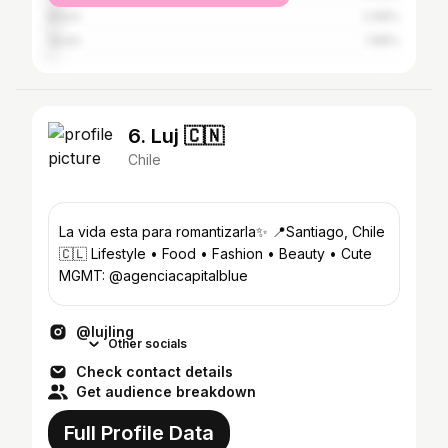
Brazil
2.68%
Spain
1.88%
6. Luj 🇨🇳
Chile
La vida esta para romantizarla✨ 📍Santiago, Chile
🇨🇱 Lifestyle • Food • Fashion • Beauty • Cute
MGMT: @agenciacapitalblue
@lujling
Other socials
Check contact details
Get audience breakdown
Full Profile Data