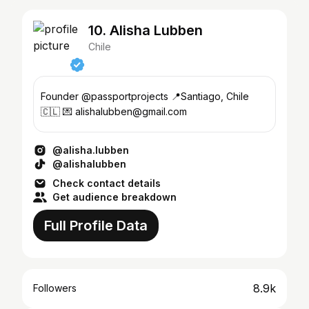
10. Alisha Lubben
Chile
Founder @passportprojects 📍Santiago, Chile
🇨🇱 💌 alishalubben@gmail.com
@alisha.lubben
@alishalubben
Check contact details
Get audience breakdown
Full Profile Data
8.9k
Followers