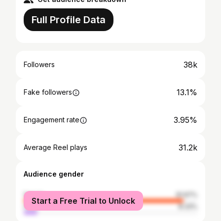
Full Profile Data
38k
Followers
13.1%
Fake followers
3.95%
Engagement rate
31.2k
Average Reel plays
Audience gender
female
91.67%
Start a Free Trial to Unlock
male
8.33%