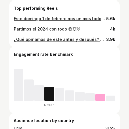
Top performing Reels
Este domingo 1 de febrero nos unimos todos en el Social Run x @techochile 💙 para recaudar fondos para los damnificados por los incendios en el sur de nuestro país! 📅 Domingo 1 de febrero 📍 Plaza Río de Janeiro en Pocuro ⏰ 10:00 AM 🗺️ 5 km a ritmo suave por la @ciclorecreovia (vamos a 7:30 min/km aprox) 💸 Donación voluntaria a TECHO! (No hay monto mínimo, todo sirve 🫶🏼) ✏️ Inscripción a través de Google Forms (link en historias, deben subir el comprobante de su donación) Quienes donen participarán en un sorteo de premios, gracias a marcas que se están sumando 🤍🫶🏼 Si tienes una marca y te quieres sumar, bienvenido! 💌 La idea es juntarnos como comunidad y ayudar! Mientras más seamos, más ayuda podemos generar Nos vemos el domingo 1 de febrero ✨ #running #socialrun #techo #chile #correr
5.6k
Partimos el 2024 con todo 😅💥💛
4k
¿Qué opinamos de este antes y después? 😦 Izquierda: Julio 2022. Pesando 50kg aprox y estando en déficit calórico. Derecha: Agosto 2023. Pesando 56kg y en un leve superávit. Mucho entrenamiento, subiendo de a poco las calorías y harta paciencia, pero OJO, que esos 6kg no son pura masa muscular (me gustaría mucho 😂). De hecho, es una combinación entre aumento del % de grasa, de masa magra y agua ☝🏼 Seguimos @claudio.nutri 🫡 Escríbeme si te gustaría tener una asesoría de entrenamiento a distancia 📩
3.9k
Engagement rate benchmark
Median
Audience location by country
Chile
91.5%