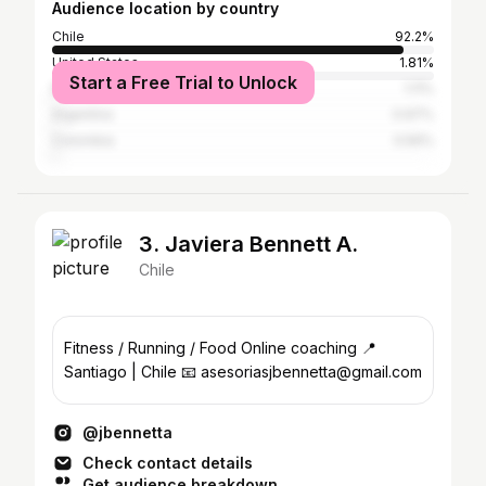
Audience location by country
Chile
92.2%
United States
1.81%
Start a Free Trial to Unlock
Mexico
1.11%
Argentina
0.97%
Colombia
0.56%
3. Javiera Bennett A.
Chile
Fitness / Running / Food Online coaching 📍
Santiago | Chile 📧 asesoriasjbennetta@gmail.com
@jbennetta
Check contact details
Get audience breakdown