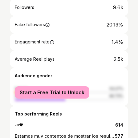
9.6k
Followers
20.13%
Fake followers
1.4%
Engagement rate
2.5k
Average Reel plays
Audience gender
female
53.27%
Start a Free Trial to Unlock
male
46.73%
Top performing Reels
🗝️🖤
614
Estamos muy contentos de mostrar los resultados de nuestro reciente Taller de Retrato Análogo en 35mm dirigido por @mariabelenm 💙Nos encanta que cada retrato sea una obra única que destaca tanto el buen manejo de la luz natural, como la creatividad de todos los participantes. Agradecemos una vez más a quienes asistieron al taller, por su entusiasmo y dedicación ✨Y agradecemos también de manera especial a nuestras modelos @betha.aa y @antoniaamontoya , que hicieron posibles estos retratos gracias a su profesionalismo y entrega. No podemos esperar para encontrarnos en un próximo taller!
577