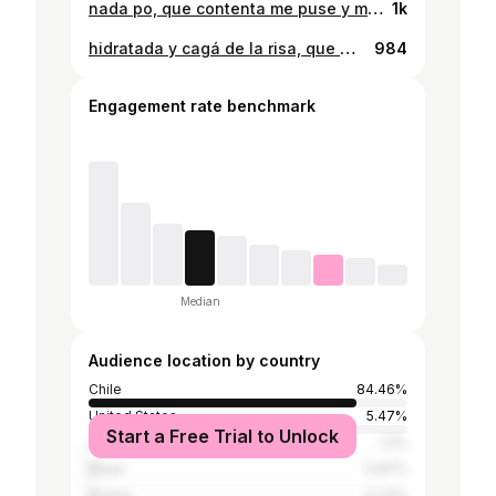
nada po, que contenta me puse y más rodeada del trabajo de puras mujeres secas💜 . Producción de moda @romimoralesr, asistente @macapichara Maquillaje @alemakeupart, asistente @karina_lobos Foto @pez_vasquez, asistente @lissminchoi @revista_ya #castingya
1k
hidratada y cagá de la risa, que mejorr
984
Engagement rate benchmark
Median
Audience location by country
Chile
84.46%
United States
5.47%
Start a Free Trial to Unlock
United Kingdom
1.2%
Brazil
0.87%
Russia
0.73%