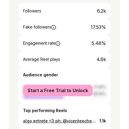
6.2k
Followers
17.53%
Fake followers
5.48%
Engagement rate
4.6k
Average Reel plays
Audience gender
female
51.06%
Start a Free Trial to Unlock
male
48.94%
Top performing Reels
algo entrete <3 ph: @vicenteecheverrial mua @jiomakeup
1.1k