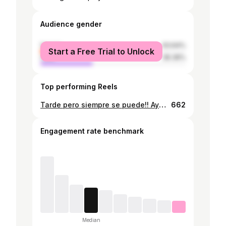
Audience gender
female
63.64%
Start a Free Trial to Unlock
male
36.36%
Top performing Reels
Tarde pero siempre se puede!! Ayudenme con un like para ganar!! 🙏🏼❤️ Foto sobre las costas cercanas a Quintay, colores que parecen pintados! 🌊 CONCURSO FOTOGRAFÍA #registrandochile16 @gnomowear La foto con mas me gusta gana!
662
Engagement rate benchmark
Median