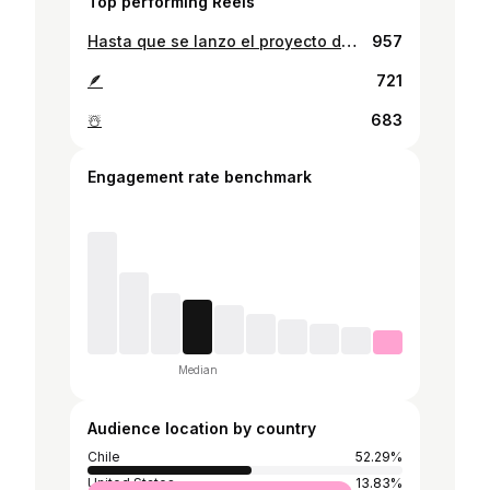
Top performing Reels
Hasta que se lanzo el proyecto del año hecho por mis personas favoritas @claukwon @camistuardo @javi_urzuam @rzlyi ! Estoy sumamente orgulloso y agradecido de haber participado en este proyecto tan especial para gente que adoro y quiero con toda mi vida. Estas personas dieron su salto de fe y les están dando las herramientas para que usted también lo hagan. Asique que esperan? Están listos para entrar a esta nueva etapa liderada por @leap_cl ?
957
🪶
721
☃️
683
Engagement rate benchmark
Median
Audience location by country
Chile
52.29%
United States
13.83%