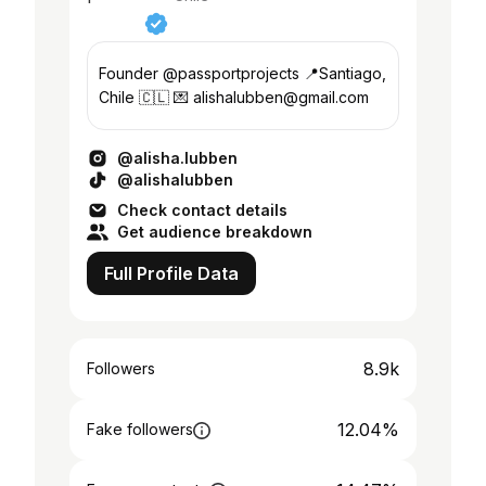
Founder @passportprojects 📍Santiago,
Chile 🇨🇱 💌 alishalubben@gmail.com
@alisha.lubben
@alishalubben
Check contact details
Get audience breakdown
Full Profile Data
8.9k
Followers
12.04%
Fake followers