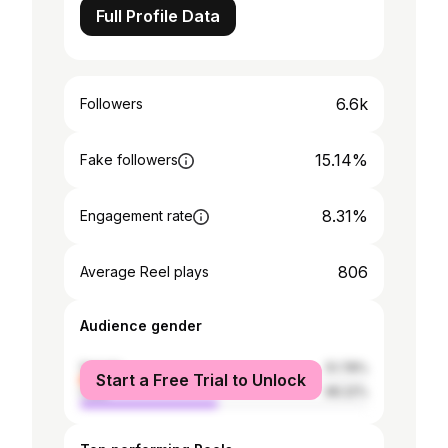
Full Profile Data
6.6k
Followers
15.14%
Fake followers
8.31%
Engagement rate
806
Average Reel plays
Audience gender
female
51.78%
Start a Free Trial to Unlock
male
48.22%