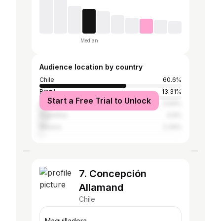
Median
Audience location by country
Chile
60.6%
Brazil
13.31%
Start a Free Trial to Unlock
United States
5.64%
Argentina
4.9%
Mexico
2.34%
7. Concepción
Allamand
Chile
Maquilladora