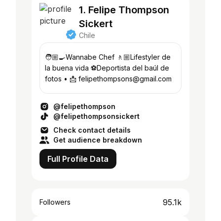
1. Felipe Thompson
Sickert
Chile
🧑🏼‍🍳Wannabe Chef 🚶🏼Lifestyler de
la buena vida ⚽️Deportista del baúl de
fotos • 📩 felipethompsons@gmail.com
@felipethompson
@felipethompsonsickert
Check contact details
Get audience breakdown
Full Profile Data
95.1k
Followers