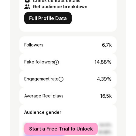
Check contact details
Get audience breakdown
Full Profile Data
6.7k
Followers
14.88%
Fake followers
4.39%
Engagement rate
16.5k
Average Reel plays
Audience gender
female
54.12%
Start a Free Trial to Unlock
male
45.88%