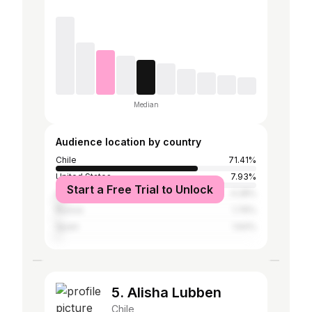
Median
Audience location by country
Chile
71.41%
United States
7.93%
Start a Free Trial to Unlock
Australia
4.28%
Russia
1.76%
Spain
1.64%
5. Alisha Lubben
Chile