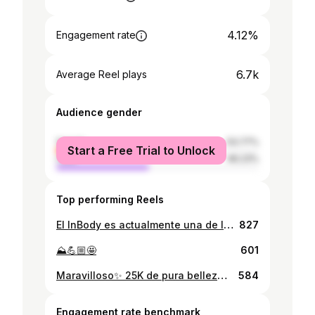
4.12%
Engagement rate
6.7k
Average Reel plays
Audience gender
female
53.77%
Start a Free Trial to Unlock
male
46.23%
Top performing Reels
El InBody es actualmente una de las mejores herramientas para la evaluación y el monitoreo de la composición corporal. Con esta máquina puedes conocer cuánto porcentaje de grasa tienes, cuánto porcentaje de masa muscular, la distribución de estos tejidos en tu cuerpo, entre muchas otras cosas. Por esto, nutricionistas y entrenadores como la Javi lo ocupan rutinariamente con sus pacientes! Si quisieras hacerte esta evaluación, puedes pedir hora con la Javi y tomártela, por supuesto con un descuentito si vas de mi parte 👀💕
827
⛰️💪🏼🤩
601
Maravilloso✨ 25K de pura belleza⛰️🌳🌱🌿
584
Engagement rate benchmark