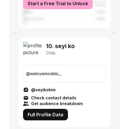
Start a Free Trial to Unlock
Argentina
6.33%
Spain
2.81%
South Korea
2.58%
10. seyi ko
Chile
@welovemodels._
@seyikokim
Check contact details
Get audience breakdown
Full Profile Data