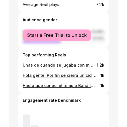
7.2k
Average Reel plays
Audience gender
female
52.99%
Start a Free Trial to Unlock
male
47.01%
Top performing Reels
Unas de cuando se jugaba con mascarilla😷🥴🦠 . . . . . . . . . . . . . . #voleibolfemenino #voleibolchileno #vôleifeminino #csdcolocolo #colocolofemenino #colocolooficial
1.2k
Hola gente! Por fin se cierra un ciclo para mí, en un club donde aprendí aún más sobre ser resiliente y superar situaciones duras💪🏼estaré subiendo algunas fotitos que han quedado guardadas por ahí 🏐🏁 Se vienen cositas✨ . . . . . . . . . . . . . . . . . . . . . . . #colocolo #csdcolocolo #voleibol #voleibolchileno #voleibolfemenino #voleifeminino #volleyballplayer #volleyballgirls #voleibolchile
1k
Hasta que conocí el templo Bahá’í🪷 . . . . . . . . . . . . #templobahai #religion #bahai #bahaifaith #architecturelovers #architecture_hunter #arquitecturachilena #arquitecta #arquitectas #santiagodechile
1k
Engagement rate benchmark