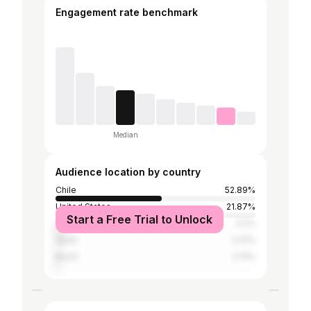
Engagement rate benchmark
Median
Audience location by country
Chile
52.89%
United States
21.87%
Start a Free Trial to Unlock
Canada
4.2%
Spain
2.41%
Brazil
2.13%