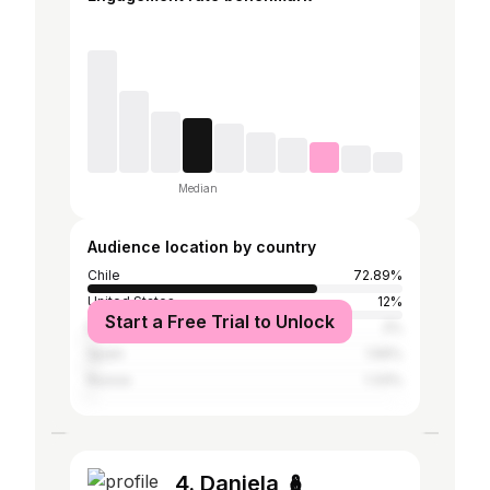
Median
Audience location by country
Chile
72.89%
United States
12%
Start a Free Trial to Unlock
Brazil
2%
Spain
1.56%
Russia
1.33%
4. Daniela 🪆