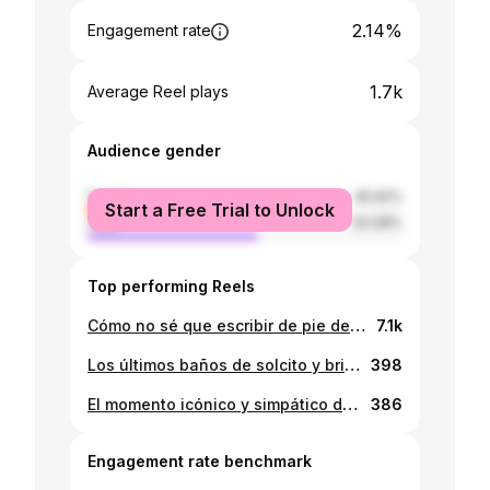
2.14%
Engagement rate
1.7k
Average Reel plays
Audience gender
female
45.92%
Start a Free Trial to Unlock
male
54.08%
Top performing Reels
Cómo no sé que escribir de pie de foto, porque en estricto rigor, es simplemente un retrato mío intentando devorar (como dicen los lolos), reduciré mi pie de foto para contarles que el otro día me encontré otra cana 🦕
7.1k
Los últimos baños de solcito y brisa tibia 🌊🍍🥭
398
El momento icónico y simpático de hoy🍷
386
Engagement rate benchmark