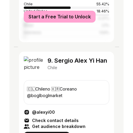
Chile
55.42%
United States
18.46%
Start a Free Trial to Unlock
Australia
4.37%
Brazil
2.1%
Indonesia
1.54%
9. Sergio Alex Yi Han
Chile
🇨🇱Chileno 🇰🇷Coreano
@boglboglmarket
@alexyi00
Check contact details
Get audience breakdown