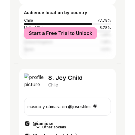
Audience location by country
Chile
77.79%
United States
8.78%
Start a Free Trial to Unlock
Brazil
1.46%
United Kingdom
1.35%
Spain
1.03%
8. Jey Child
Chile
músico y cámara en @josesfilms 🎥
@iamjose
Other socials