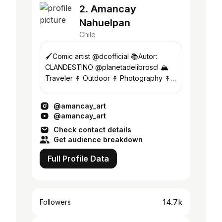
2. Amancay
Nahuelpan
Chile
🖌Comic artist @dcofficial 📚Autor:
CLANDESTINO @planetadelibroscl 🏔
Traveler ↟ Outdoor ↟ Photography ↟
Jimny 📍Villarrica, Chile.
@amancay_art
@amancay_art
Check contact details
Get audience breakdown
Full Profile Data
14.7k
Followers