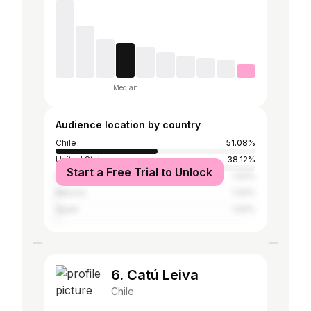
Median
Audience location by country
Chile
51.08%
United States
38.12%
Start a Free Trial to Unlock
Italy
1.02%
Mexico
1.02%
Spain
1.02%
6. Catú Leiva
Chile