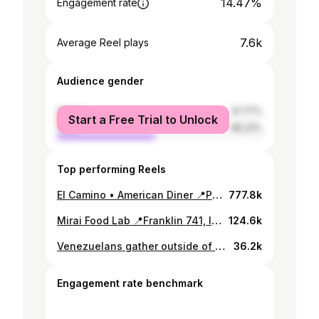
14.47%
Engagement rate
7.6k
Average Reel plays
Audience gender
female
51.77%
Start a Free Trial to Unlock
male
48.23%
Top performing Reels
El Camino • American Diner 📍Padre Letelier 0203, Providencia Pastrami Club Sandwich 9.000 Fried Chicken Plate 10.000 The Lumberjack 9.000 Fried Pickles 5.500 Coffee 2.000 @elcaminodiner is a nostalgic slap to the taste buds ✨ The food was beyond satisfying (same feels you get when eating Thanksgiving dinner with the fam) and each detail from the authentic red cups to the charming plates transported me to the cozy and inviting diners of the Midwest and Southern USA 🍽️ You’ll even find table hot sauces, the creamiest ranch dressing, and delicious drip coffee with free refills ☕️ #dondecomer #highlightscl #santiago #santiagodechile #cafeteria
777.8k
Mirai Food Lab 📍Franklin 741, local A2, Santiago, Chile Barrio Franklin @factoria_franklin HMK 6.000 Baos 6.000 Tantanmen 11.500 Kombucha 2.500 @miraifoodlab focuses on high-quality, affordable food with a focus on flavor. Their fermented foods like kimchi and kombucha offer a well-balanced brightness on the palette that compliments the salty and savory flavors of their ramen dishes. 🌱 Vegan and vegetarian options available #dondecomer #santiagodechile #barriofranklin #highlightscl #santiago #ramen #kimchi
124.6k
Venezuelans gather outside of the US Embassy in Chile seeking an intervention. The announcement of Nicolás Maduro’s victory on Sunday set off deadly protests in Caracas. It has also attracted global criticism, with many governments around the world demanding the Venezuelan government release proof of the result. #venezuela #venezuela🇻🇪 #venezolanosenchile #chile
36.2k
Engagement rate benchmark