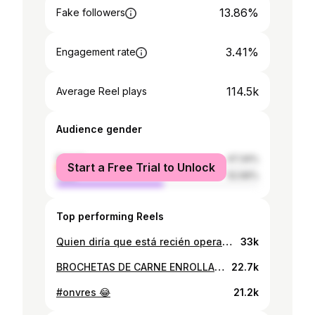
13.86%
Fake followers
3.41%
Engagement rate
114.5k
Average Reel plays
Audience gender
female
47.34%
Start a Free Trial to Unlock
male
52.66%
Top performing Reels
Quien diría que está recién operado 😅 . SHEIN Fit Check Challenge! Busquen C5ZKH en SHEIN para acceder a más descuentos. @sheinofficial @shein_chile #SHEINtrends #SHEINsaveinstyle #ad
33k
BROCHETAS DE CARNE ENROLLADA CON TZATZIKI 🥩🫙 Esta maravilla está lista en menos de 10 minutos ⏱️🔥 Ingredientes Para la carne: • 500g carne molida • 4 cdas cebollín picado • 2 cdas perejil fresco picado • Sal, pimienta y comino a gusto • 3-4 tortillas de fajita Para la tzatziki: • 1 tarro yogur griego • 2 cdas mayonesa @hellmannschile • ½ pepino en cubitos pequeños • Eneldo fresco o seco • Jugo de ½ limón Para terminar: • Mantequilla derretida + paprika #ExtremadamenteCremosa #publicidad
22.7k
#onvres 😂
21.2k