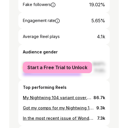
19.02%
Fake followers
5.65%
Engagement rate
4.1k
Average Reel plays
Audience gender
female
28.87%
Start a Free Trial to Unlock
male
71.13%
Top performing Reels
My Nightwing 104 variant cover, out next May! 🐦 By @tomtaylormade @bruno_redondo_f @adrianolucascolor and @jesschillin_likeavillain #nightwing #dccomics #titans #teentitans #flash #wallywest #cyborg #starfire #raven #donnatroy #makingcomics
86.7k
Got my comps for my Nightwing 104 variant cover, out next week! Don’t miss my variant and my 1:50 foil variant that looks incredible! #nightwing #dccomics #titans #teentitans #flash #wallywest #cyborg #starfire #raven #donnatroy #makingcomics #arte #arts #ClipStudioPaint #comics #graphixly #huiontablet #huion #huionchile #huionkamvaspro24 #huiontableta #huionpen #huion
9.3k
In the most recent issue of Wonder Woman 798, Diana debuts her God of Thunder suit. I was lucky to be the one to design it, in a collaborative process with @beckycloonan @michaelwconrad and @ms_brittanyjean. Here’s the final version and some previous sketches. Wonder Woman 798 now on sale! #wonderwoman #dccomics #diana #goddess #thunder #shazam #makingcomics #makecomics #digital #ink #wip #comicart #process #instaartist #instaart #characterdesign #artist #artwork #art #arte #arts #ClipStudioPaint #comics #graphixly #huiontablet #huion #huionchile #huionkamvaspro24 #huiontableta #huionpen #huion
7.3k