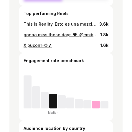
Top performing Reels
This Is Reality. Esto es una mezcla de Australia y Bali, que fue lo ultimo que me toco vivir alla. En mi viaje a Bali me di cuenta de los increíbles lugares que puede llegar a tener el mundo, lugares que te dejan pensando o sin palabras, lugares que no pude no grabar. Espero les guste.❤️ flips by @jan_vermeij🕴🏻
3.6k
gonna miss these days ❤️. @emiburrp
1.8k
X pucon✨🌻🎵
1.6k
Engagement rate benchmark
Median
Audience location by country