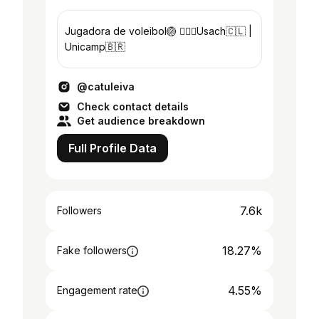
Jugadora de voleibol🏐 👷🏽‍♀️Usach🇨🇱 |
Unicamp🇧🇷
@catuleiva
Check contact details
Get audience breakdown
Full Profile Data
7.6k
Followers
18.27%
Fake followers
4.55%
Engagement rate