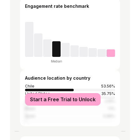
Engagement rate benchmark
Median
Audience location by country
Chile
53.56%
United States
35.75%
Start a Free Trial to Unlock
Australia
2.19%
Brazil
1.1%
Spain
0.96%