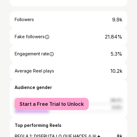
9.9k
Followers
21.84%
Fake followers
5.3%
Engagement rate
10.2k
Average Reel plays
Audience gender
female
68.4%
Start a Free Trial to Unlock
male
31.6%
Top performing Reels
REGLA 1: DISFRUTA LO QUE HACES 💪🏼🔥
8k