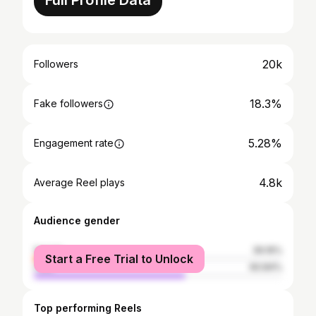
Full Profile Data
20k
Followers
18.3%
Fake followers
5.28%
Engagement rate
4.8k
Average Reel plays
Audience gender
female
39.16%
Start a Free Trial to Unlock
male
60.84%
Top performing Reels