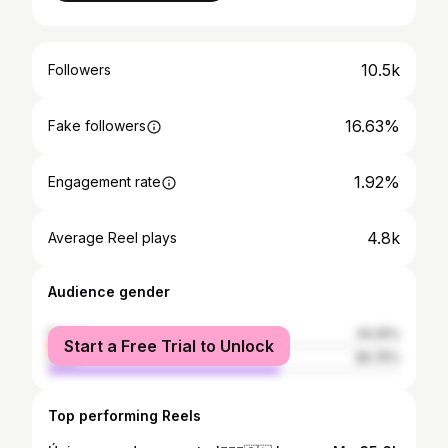
10.5k
Followers
16.63%
Fake followers
1.92%
Engagement rate
4.8k
Average Reel plays
Audience gender
female
34.25%
Start a Free Trial to Unlock
male
65.75%
Top performing Reels