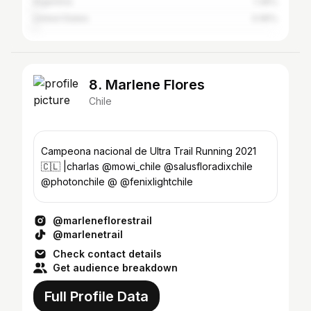
Argentina
1.36%
United States
0.95%
8. Marlene Flores
Chile
Campeona nacional de Ultra Trail Running 2021
🇨🇱 |charlas @mowi_chile @salusfloradixchile
@photonchile @ @fenixlightchile
@marleneflorestrail
@marlenetrail
Check contact details
Get audience breakdown
Full Profile Data