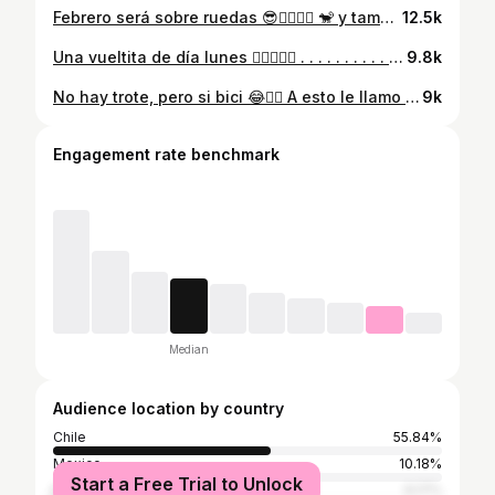
Febrero será sobre ruedas 😎🚴🏾‍♂️⛰️ 🐒 y también 🏃🏾‍♂️🤣 . . . . . . . . . . . . . . . . #nature #trek #moments #santiago #chile
12.5k
Una vueltita de día lunes 👌🏼🚴‍♂️⛰️ . . . . . . . . . . . . . . . #moments #photooftheday #trek #santiago #chile
9.8k
No hay trote, pero si bici 😂🚴‍♂️ A esto le llamo día de relajo 🐒🍃. Por más actividades al aire libre 🤩 . . . . . . . . . . . . #instagood #photography #photooftheday #bike #sports #nature #sunday #santiago #cerrocalan #chile
9k
Engagement rate benchmark
Median
Audience location by country
Chile
55.84%
Mexico
10.18%
Start a Free Trial to Unlock
Brazil
6.17%