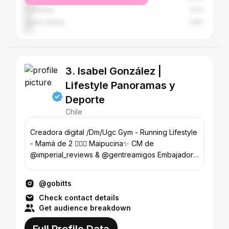
Colombia
4.5%
United States
3.8%
3. Isabel González |
Lifestyle Panoramas y
Deporte
Chile
Creadora digital /Dm/Ugc Gym - Running Lifestyle
- Mamá de 2 👩‍❤️‍👨 Maipucina✨ CM de
@imperial_reviews & @gentreamigos Embajadora
@muamagazine
@gobitts
Check contact details
Get audience breakdown