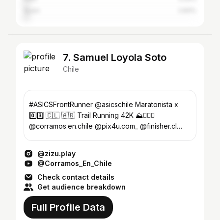
Spain
2.83%
7. Samuel Loyola Soto
Chile
#ASICSFrontRunner @asicschile Maratonista x
0️⃣3️⃣ 🇨🇱 🇦🇷 Trail Running 42K ⛰️🏃🏻‍♂️
@corramos.en.chile @pix4u.com_ @finisher.cl
@wild.mate
@zizu.play
@Corramos_En_Chile
Check contact details
Get audience breakdown
Full Profile Data