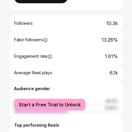
10.3k
Followers
13.28%
Fake followers
1.61%
Engagement rate
6.1k
Average Reel plays
Audience gender
female
48.13%
Start a Free Trial to Unlock
male
51.87%
Top performing Reels