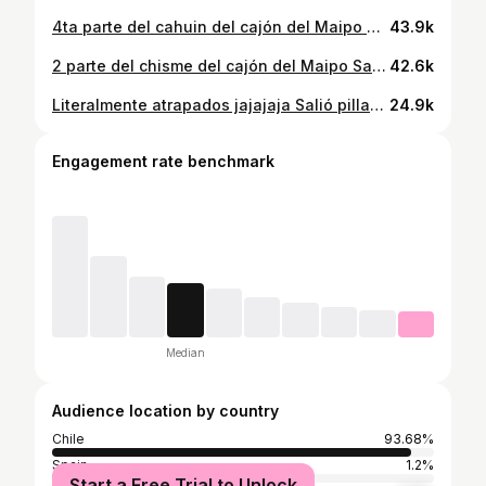
4ta parte del cahuin del cajón del Maipo #rescate #cajondelmaipo
43.9k
2 parte del chisme del cajón del Maipo Sale 3ra? Hay más videos mándenme!!! #atrapados #cajondelmaipo
42.6k
Literalmente atrapados jajajaja Salió pillado el compadre 🤣 Que opinamos ? #atrapados #rescate #cajondelmaipo
24.9k
Engagement rate benchmark
Median
Audience location by country
Chile
93.68%
Spain
1.2%
Start a Free Trial to Unlock