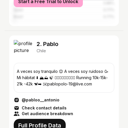
Start a Free Trial to Unlock
Argentina
0.86%
Spain
0.77%
Brazil
0.77%
2. Pablo
Chile
A veces soy tranquilo 😌 A veces soy ruidoso 🥳
Mi hábitat ⬇️ 🏔⛰ 🍃 🚴🏽‍♂️🏃🏽‍♂️🏋🏽‍♂️ Running 10k-15k-
21k -42k 🐒➡️ ✉️pablopolo-19@live.com
@pabloo__antonio
Check contact details
Get audience breakdown
Full Profile Data