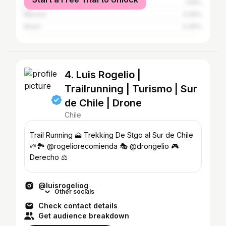
United States
1.05%
Mexico
0.45%
Brazil
0.45%
4. Luis Rogelio |
Trailrunning | Turismo | Sur
de Chile | Drone
Chile
Trail Running 🗻 Trekking De Stgo al Sur de Chile
🌱🏞 @rogeliorecomienda 🎭 @drongelio 🎮
Derecho ⚖️
@luisrogeliog
Other socials
Check contact details
Get audience breakdown