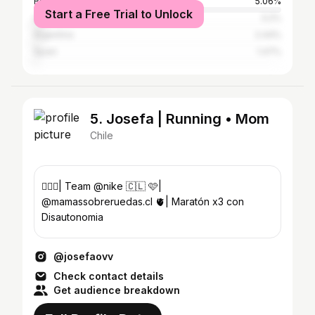
Brazil
5.06%
Start a Free Trial to Unlock
United States
3.2%
Argentina
2.44%
Spain
1.47%
5. Josefa | Running • Mom
Chile
🏃🏼‍♀️| Team @nike 🇨🇱 🩷|
@mamassobreruedas.cl 🫀| Maratón x3 con
Disautonomia
@josefaovv
Check contact details
Get audience breakdown