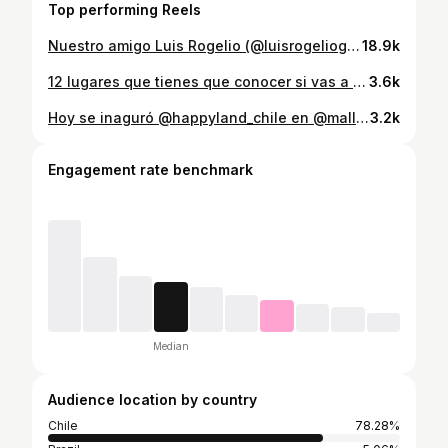
Top performing Reels
Nuestro amigo Luis Rogelio (@luisrogeliog) nos envió fotos de su recorrido por la isla de Chiloé, en donde pudo tomar bellas fotos de atractivos turísticos, como la Isla Aucar en Quemchi; la iglesia patrimonial en Tenaún y el Muelle de la Luz y de las Almas. Si eres fotógrafo profesional o aficionado y tienes fotos de la naturaleza que quieras compartir, te invitamos a enviarlas al correo redes@biobiochile.cl
18.9k
12 lugares que tienes que conocer si vas a visitar Coñaripe Y si necesitas alojamiento o un lugar para comer, te recomiendo si o si el Hotel Elizabeth que cuenta con habitaciones acogedoras y un restorante con una amplia carta con las mejores preparaciones. #coñaripe #panguipulli #surdechile #chile Conoces Coñaripe?
3.6k
Hoy se inaguró @happyland_chile en @mallplazacl Oeste. Con 10 juegos mecánicos y el xtreme fall que ahora pasa a llamarse Mega Drop. Fuimos a visitar este nuevo parque junto a @diariolabatalla Los horarios son: Viernes y sábado 14 a 21 hrs Domingo 13 a 20 hrs 🎶. 🎢. 🎈. 〽️. #happyland #plazaoeste #diariolabatalla Te subirás al Mega Drop?
3.2k
Engagement rate benchmark
Median
Audience location by country
Chile
78.28%