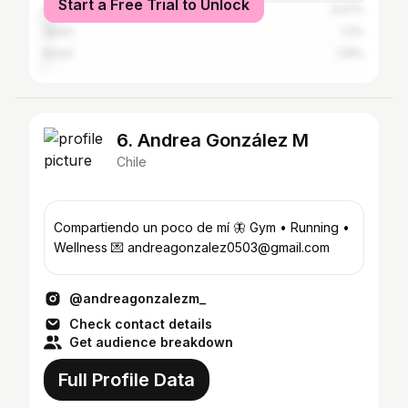
Start a Free Trial to Unlock
Argentina
3.07%
Spain
1.3%
Brazil
1.16%
6. Andrea González M
Chile
Compartiendo un poco de mí 🦋 Gym • Running •
Wellness 💌 andreagonzalez0503@gmail.com
@andreagonzalezm_
Check contact details
Get audience breakdown
Full Profile Data