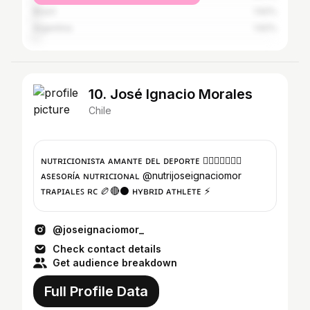
Brazil
1.62%
Argentina
1.62%
10. José Ignacio Morales
Chile
ɴᴜᴛʀɪᴄɪᴏɴɪsᴛᴀ ᴀᴍᴀɴᴛᴇ ᴅᴇʟ ᴅᴇᴘᴏʀᴛᴇ 🏋🏻‍♂️🏉🏃🏽🍏
ᴀsᴇsᴏʀíᴀ ɴᴜᴛʀɪᴄɪᴏɴᴀʟ @nutrijoseignaciomor
ᴛʀᴀᴘɪᴀʟᴇꜱ ʀᴄ 🏉🔴⚫️ ʜʏʙʀɪᴅ ᴀᴛʜʟᴇᴛᴇ ⚡️
@joseignaciomor_
Check contact details
Get audience breakdown
Full Profile Data