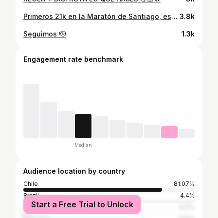
Primeros 21k en la Maratón de Santiago, estuvieron INCREÍBLES! 🔥
3.8k
Seguimos 🫡
1.3k
Engagement rate benchmark
Median
Audience location by country
Chile
81.07%
Brazil
4.4%
Start a Free Trial to Unlock
United States
3.17%