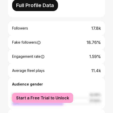
Full Profile Data
17.8k
Followers
18.76%
Fake followers
1.59%
Engagement rate
11.4k
Average Reel plays
Audience gender
female
42.06%
Start a Free Trial to Unlock
male
57.94%