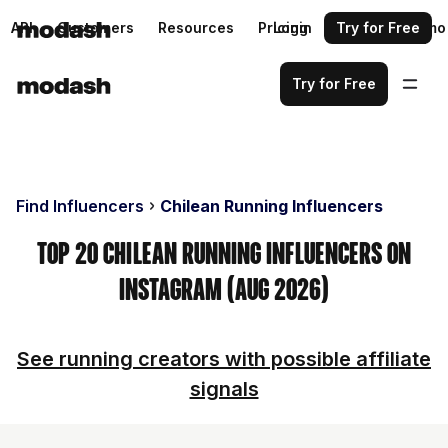
API
Customers
Resources
Pricing
Login
Request a demo
Try for Free
Try for Free
Find Influencers
Chilean Running Influencers
Top 20 Chilean Running Influencers on
Instagram (Aug 2026)
See running creators with possible affiliate
signals