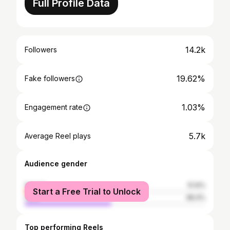
Full Profile Data
14.2k
Followers
19.62%
Fake followers
1.03%
Engagement rate
5.7k
Average Reel plays
Audience gender
female
51.6%
Start a Free Trial to Unlock
male
48.4%
Top performing Reels