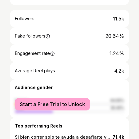
11.5k
Followers
20.64%
Fake followers
1.24%
Engagement rate
4.2k
Average Reel plays
Audience gender
female
64.55%
Start a Free Trial to Unlock
male
35.45%
Top performing Reels
Si bien correr solo te ayuda a desafiarte y mejorar, encontrar personitas que te motiven y te acompañen es lo que te va a dar fuerzas para no rendirte nunca❤️
71.4k