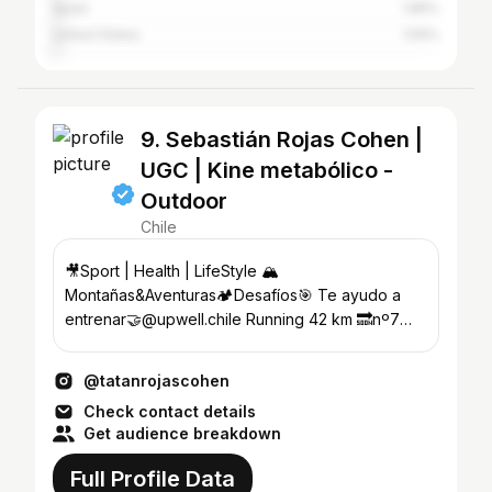
Spain
1.85%
United States
1.59%
9. Sebastián Rojas Cohen |
UGC | Kine metabólico -
Outdoor
Chile
🎥Sport | Health | LifeStyle 🏔️
Montañas&Aventuras🏕️Desafíos🎯 Te ayudo a
entrenar🤝@upwell.chile Running 42 km 🔜nº7
🇦🇷 @naos.kingdom Cod: Tatan_Naos
@tatanrojascohen
Check contact details
Get audience breakdown
Full Profile Data