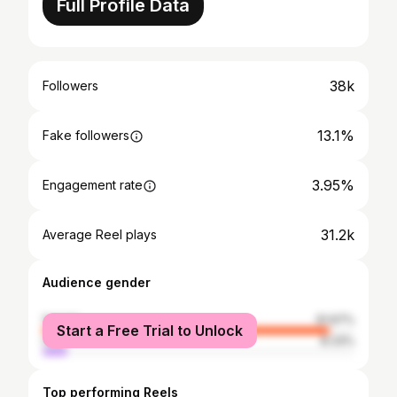
Full Profile Data
38k
Followers
13.1%
Fake followers
3.95%
Engagement rate
31.2k
Average Reel plays
Audience gender
female
91.67%
Start a Free Trial to Unlock
male
8.33%
Top performing Reels