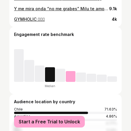
Y me mira onda “no me grabes” Milu te amo aunque peleemos todo el día 💗 #humor #gatos #miau
9.1k
GYMHOLIC 🧚🏻‍♀️
4k
Engagement rate benchmark
Median
Audience location by country
Chile
71.63%
Argentina
4.86%
Start a Free Trial to Unlock
Mexico
4.77%
Peru
3.24%