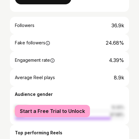
36.9k
Followers
24.68%
Fake followers
4.39%
Engagement rate
8.9k
Average Reel plays
Audience gender
female
12.32%
Start a Free Trial to Unlock
male
87.68%
Top performing Reels