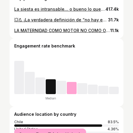
La siesta es intransable… o bueno lo que se logre 😂🙂 #humor
417.4k
💥💪 ¡La verdadera definición de “no hay excusas”! Cruzar la meta de los 21K ya es un logro gigante, pero hacerlo empujando un coche de @mininutschile y compartiendo cada kilómetro con tu hijo es de otro nivel. @josefaovmavic, del team Nike 🇨🇱, demostró en el Maratón de Santiago que el amor es el motor más fuerte que existe 🏁👶 Porque ser mamá y deportista no se trata de elegir un camino, sino de integrar ambos mundos en una sola carrera. Un momento de inspiración y fuerza 🙌✨ 🎙️ @pasten.jc 📑 @diegovegarojas #MaratonDeSantiago #Running #Inspiracion
31.7k
LA MATERNIDAD COMO MOTOR NO COMO OBSTÁCULO 🔥 Que emoción ver a tantas mamás motivadas con sus hijos ayer!! Bienvenidas todas a este espacio de deporte, comunidad y bienestar 🩷 esperamos ver a muchas más mamás en nuestra próxima salida, aquí podrán encontrar un lugar seguro para hacer deporte 🫶 Mención especial y un aplauso a todos los papás que se nos unieron para acompañar y ayudar a las mamás a que pudieran correr y disfrutar la mañana 🩷 Gracias a las marcas que nos acompañaron en este lanzamiento @thulestorelosdominicos @finisher.cl @raceandshine.cl Las mejores tomas aéreas de @pietroenlasalturas para capturas este día tan especial 🤩 Esto es solo un adelanto de todo lo que les queremos mostrar ✨ vamos por más!
11.1k
Engagement rate benchmark
Median
Audience location by country
Chile
83.5%
United States
4.36%