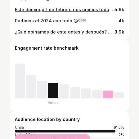
Este domingo 1 de febrero nos unimos todos en el Social Run x @techochile 💙 para recaudar fondos para los damnificados por los incendios en el sur de nuestro país! 📅 Domingo 1 de febrero 📍 Plaza Río de Janeiro en Pocuro ⏰ 10:00 AM 🗺️ 5 km a ritmo suave por la @ciclorecreovia (vamos a 7:30 min/km aprox) 💸 Donación voluntaria a TECHO! (No hay monto mínimo, todo sirve 🫶🏼) ✏️ Inscripción a través de Google Forms (link en historias, deben subir el comprobante de su donación) Quienes donen participarán en un sorteo de premios, gracias a marcas que se están sumando 🤍🫶🏼 Si tienes una marca y te quieres sumar, bienvenido! 💌 La idea es juntarnos como comunidad y ayudar! Mientras más seamos, más ayuda podemos generar Nos vemos el domingo 1 de febrero ✨ #running #socialrun #techo #chile #correr
5.6k
Partimos el 2024 con todo 😅💥💛
4k
¿Qué opinamos de este antes y después? 😦 Izquierda: Julio 2022. Pesando 50kg aprox y estando en déficit calórico. Derecha: Agosto 2023. Pesando 56kg y en un leve superávit. Mucho entrenamiento, subiendo de a poco las calorías y harta paciencia, pero OJO, que esos 6kg no son pura masa muscular (me gustaría mucho 😂). De hecho, es una combinación entre aumento del % de grasa, de masa magra y agua ☝🏼 Seguimos @claudio.nutri 🫡 Escríbeme si te gustaría tener una asesoría de entrenamiento a distancia 📩
3.9k
Engagement rate benchmark
Median
Audience location by country
Chile
91.5%
United States
2%