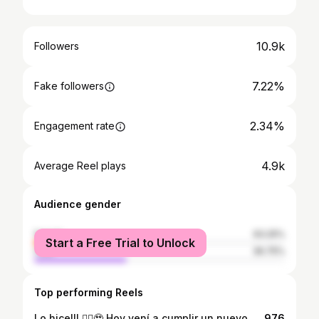
10.9k
Followers
7.22%
Fake followers
2.34%
Engagement rate
4.9k
Average Reel plays
Audience gender
female
63.25%
Start a Free Trial to Unlock
male
36.75%
Top performing Reels
Lo hice!!! ✊🏻🥹 Hoy vení a cumplir un nuevo sueño, vine por mi tercera #maraton porr primera vez fuera de mi país y lo logré! Mi meta era conseguir un tiempo de 3 horas 30 minutos, manteniendo un ritmo bajo 5 pero pude terminar mucho mejor realizándose en 3 horas 15 minutos 😭 No lo puedo creer. Demasiado Feliz! 🥹 Fueron varios factores que hicieron que la dificultad sea mayor, el viaje fue demasiado agotador, casi 18 horas creo que fueron y eso que uno podía correr más rápido por que solo era bajada....MENTIRA! Muchas bajadas como muchas subidas 🫠 Agotador. Pero se cumplió, se término y se consiguió el objetivo carajo! Llore demasiado, esta gran hazaña, este gran desafío lo quiero dedicar a mi tata que lamentable ya no esta con nosotros, a sido demasiado difícil y doloroso este tiempo, lo extrañamos mucho, pero quería esforzarme para poder dedicárselo tanto a el como a toda mi familia, a todos míos tíos y primos, junto mis increíbles padres ❤️ Los Amo! Esto es para ti tanto, te extraño y amo mucho, me enseñaste a jamás rendirme y hoy lo hice, como tu lo hiciste... Te Amo ... Hugo Loyola 💕 Agradecer de corazon a todos por sus hermosos mensajes, es emocionante leer tanto bello apoyo 🫶🏻 Una nueva Maratón! Una nueva aventura! Una nueva experiencia! . . . . . . . #Medal #Run #Running #Runner #Chile #Argentina #Mendoza #Maratón #Love #Happy #Moment #MedalMonday #Correr #Event #Day #RunChile #Trail #Me #Instagram #InstaGood #Like
976