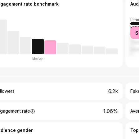
ngagement rate benchmark
Aud
Lim
Pari
S
Bor
Toul
Grea
Median
6.2k
llowers
Fake
1.06%
gagement rate
Ave
udience gender
Top