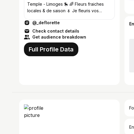
Temple - Limoges 🎠 🌈 Fleurs fraiches
locales & de saison 🌷 Je fleuris vos
mariages & événements✨ 🥝 Déco &
@_deflorette
ateliers
E
Check contact details
Get audience breakdown
Full Profile Data
Fo
En