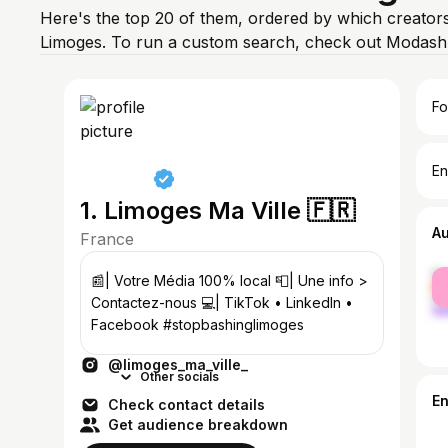
Here's the top 20 of them, ordered by which creators
Limoges. To run a custom search, check out Modash'
Fo
En
1. Limoges Ma Ville 🇫🇷
A
France
fe
📰| Votre Média 100% local 📮| Une info >
ma
Contactez-nous 💻| TikTok • LinkedIn •
Facebook #stopbashinglimoges
@limoges_ma_ville_
Other socials
E
Check contact details
Get audience breakdown