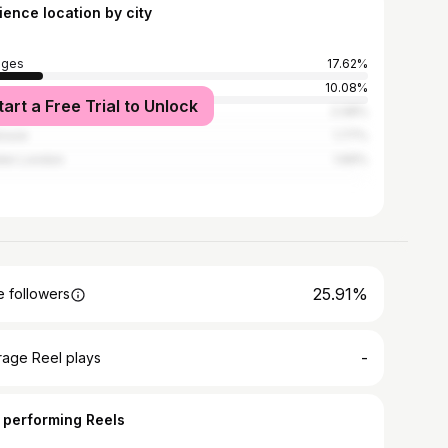
ience location by city
oges
17.62%
s
10.08%
tart a Free Trial to Unlock
deaux
2.08%
ouse
1.77%
ter London
1.69%
25.91%
 followers
-
rage Reel plays
 performing Reels