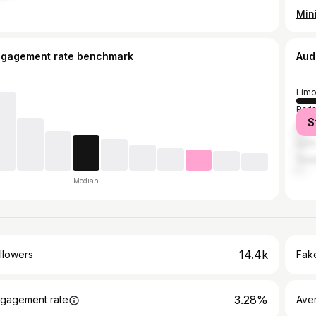
ngagement rate benchmark
Aud
Lim
Pari
S
Bor
Lyon
Toul
Median
14.4k
llowers
Fake
3.28%
gagement rate
Ave