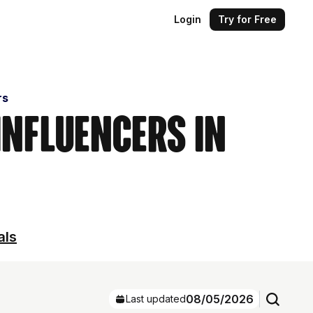
Login
Try for Free
rs
Influencers in
als
08/05/2026
Last updated