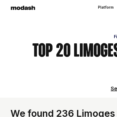
Platform
F
Top 20 Limoge
Se
We found 236 Limoges I