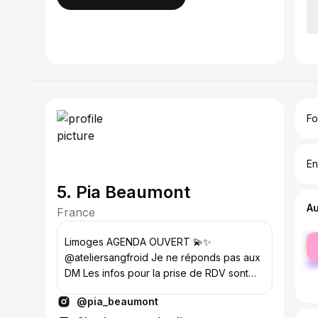
Fo
En
5. Pia Beaumont
A
France
fe
Limoges AGENDA OUVERT 💫✨
ma
@ateliersangfroid Je ne réponds pas aux
DM Les infos pour la prise de RDV sont
dans la story « Agenda » 💌
@pia_beaumont