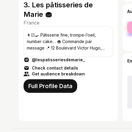
3. Les pâtisseries de
A
Marie 🧁
France
fe
ma
👩🏻‍🍳 Pâtisserie fine, trompe-l’oeil,
number cake… 🧁 Commande par
message 📍 12 Boulevard Victor Hugo,
Limoges 🕞 Du mardi au samedi
@lespatisseriesdemarie_
E
Check contact details
Get audience breakdown
Full Profile Data