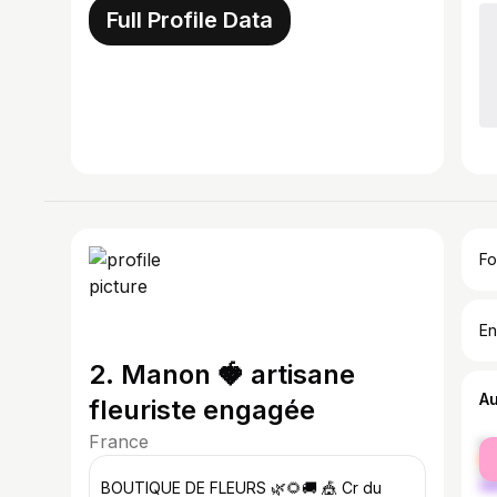
Full Profile Data
Fo
En
2. Manon 🍓 artisane
A
fleuriste engagée
France
fe
ma
BOUTIQUE DE FLEURS 🌿🌻🚚 🎪 Cr du