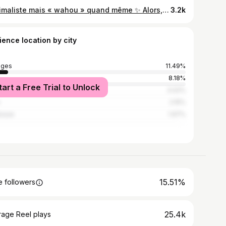
Minimaliste mais « wahou » quand même ✨ Alors, c’est réussi ? 🍊💕🌞🦋 L’avantage, c’est qu’à la fin de la cérémonie, toutes les fleurs ont ensuite été réutilisées pour décorer les tables 💘 Et si je vous (re)montre ça c’est parce que la version 2 arrive très bientôt 😉 • Mariage, décoration mariage, fleuriste mariage, fleurs locales, fleurs françaises, fleurs mariage, design floral, cérémonie mariage, arche mariage, arche fleurie, fleurs fraîches, décoration florale •
3.2k
ience location by city
oges
11.49%
s
8.18%
tart a Free Trial to Unlock
deaux
3.02%
2.15%
ouse
1.97%
15.51%
 followers
25.4k
rage Reel plays