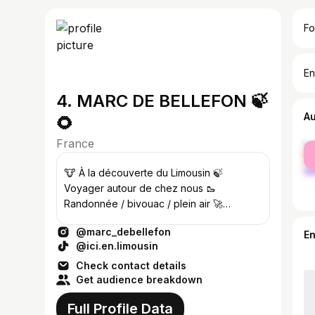
Fo
En
4. MARC DE BELLEFON 🍃
A
🌻
France
fe
ma
🐮 À la découverte du Limousin 🍃
Voyager autour de chez nous 🥾
Randonnée / bivouac / plein air 🚀
NArrateur Nouvelle-Aquitaine
@marc_debellefon
E
@ici.en.limousin
Check contact details
Get audience breakdown
Full Profile Data