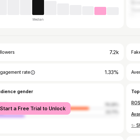
Bor
Toul
Median
7.2k
llowers
Fake
1.33%
gagement rate
Ave
udience gender
Top
male
76.29%
Start a Free Trial to Unlock
le
23.71%