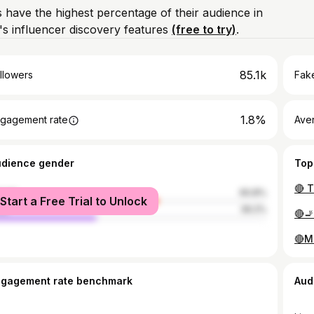
 have the highest percentage of their audience in
s influencer discovery features
(free to try)
.
85.1k
llowers
Fake
1.8%
gagement rate
Ave
udience gender
Top
male
60.8%
Start a Free Trial to Unlock
le
39.2%
ngagement rate benchmark
Aud