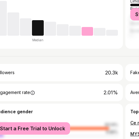
Lim
Pari
S
Amb
Mont
Bor
Median
20.3k
llowers
Fake
2.01%
gagement rate
Ave
udience gender
Top
male
93.14%
Start a Free Trial to Unlock
le
6.86%