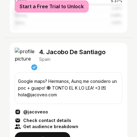
Canals
5.37%
Start a Free Trial to Unlock
Javea
3.25%
Gandia
0.98%
Xàbia
0.81%
4. Jacobo De Santiago
Spain
Google maps? Hermanos, Aunq me considero un
poc + guapo! 🧿 TONTO EL K LO LEA! <3 💌
hola@jacoveo.com
@jacoveoo
Check contact details
Get audience breakdown