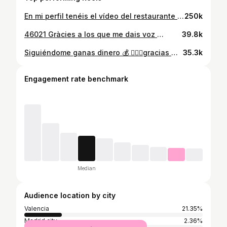
En mi perfil tenéis el vídeo del restaurante k está buenísimo 🍱🎏🥢 #PEC
250k
46021 Gràcies a los que me dais voz 🫱🏼‍🫲🏾 y a los k apoyáis este tipo de causas @relojeroteo A mí me contactó una vecina de Teo que vive justo arriba, para ver si le podía echar una mano 💙 Es la que le ha hecho la cuenta de Instagram 📍🕰️ Relojería Teo Carrer de Daoiz i Velarde, 11, #Algirós, #València
39.8k
Siguiéndome ganas dinero 💰 🙋🏻‍♂️gracias @fabio_gonella 🧿#valencia #consum #compra #ahorrar #truco #barato #supermercado #jacoveo
35.3k
Engagement rate benchmark
Median
Audience location by city
Valencia
21.35%
Madrid city
2.36%