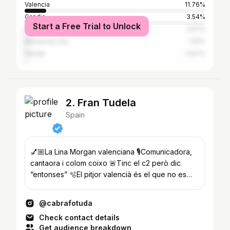
Valencia
11.76%
Gandia
3.54%
Start a Free Trial to Unlock
Madrid city
2.67%
Barcelona City
1.91%
Seville
0.97%
2. Fran Tudela
Spain
💅🏼La Lina Morgan valenciana 🎙️Comunicadora,
cantaora i colom coixo 🚨Tinc el c2 però dic
“entonses” 🫧El pitjor valencià és el que no es
parla
@cabrafotuda
Check contact details
Get audience breakdown