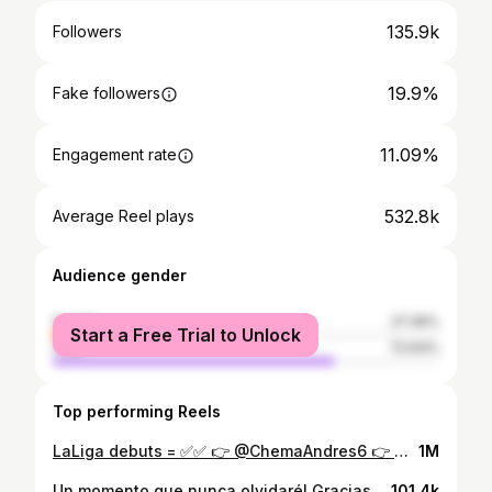
135.9k
Followers
19.9%
Fake followers
11.09%
Engagement rate
532.8k
Average Reel plays
Audience gender
female
27.36%
Start a Free Trial to Unlock
male
72.64%
Top performing Reels
LaLiga debuts = ✅✅ 👉 @ChemaAndres6 👉 @Lorenzo2Aguado #LaFábrica
1M
Un momento que nunca olvidaré! Gracias por todo leyenda!🔟✨
101.4k