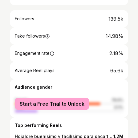
139.5k
Followers
14.98%
Fake followers
2.18%
Engagement rate
65.6k
Average Reel plays
Audience gender
female
78.9%
Start a Free Trial to Unlock
male
21.1%
Top performing Reels
Hojaldre buenísimo y facilísimo para sacarte de apuros 🤩 #hojaldre #hojaldremantequilla #jamonyork #bacon #queso #huevobatido #horno #200° #20m #recetafacil #recetarapida #merienda #almuerzo #iaiacocinera #iaiainfluencer #iaiavalenciana #iaiapuzol #recetaviral #viral #iaiadepoble
1.2M