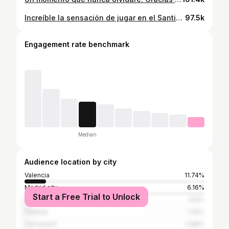
Increíble la sensación de jugar en el Santiago Bernabéu, un sueño hecho realidad✨ Gracias por todo el apoyo🤍🤛🏻
97.5k
Engagement rate benchmark
Median
Audience location by city
Valencia
11.74%
Madrid city
6.16%
Start a Free Trial to Unlock
Bétera
1.52%
Paterna
1.33%
Carcaixent
0.85%