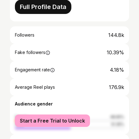
Full Profile Data
144.8k
Followers
10.39%
Fake followers
4.18%
Engagement rate
176.9k
Average Reel plays
Audience gender
female
48.65%
Start a Free Trial to Unlock
male
51.35%