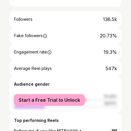
138.5k
Followers
20.73%
Fake followers
19.3%
Engagement rate
547k
Average Reel plays
Audience gender
female
70.43%
Start a Free Trial to Unlock
male
29.57%
Top performing Reels
Follow me if you like MTB☠️🙌🏼🔥
1M