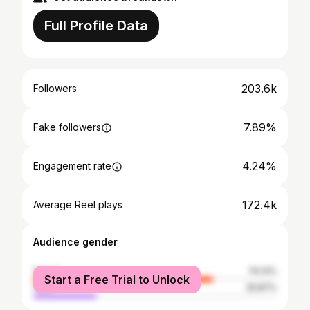
Full Profile Data
203.6k
Followers
7.89%
Fake followers
4.24%
Engagement rate
172.4k
Average Reel plays
Audience gender
female
74.13%
Start a Free Trial to Unlock
male
25.87%