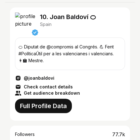
10. Joan Baldoví 🍊
Spain
🍊 Diputat de @compromis al Congrés. 💪 Fent
#PolíticaÚtil per a les valencianes i valencians.
👨‍🏫 Mestre.
@joanbaldovi
Check contact details
Get audience breakdown
Full Profile Data
77.7k
Followers