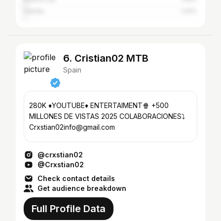
Gandia
1.42%
6. Cristian02 MTB
Spain
280K ♦️YOUTUBE♦️ ENTERTAIMENT🍿 +500
MILLONES DE VISTAS 2025 COLABORACIONES⤵️
Crxstian02info@gmail.com
@crxstian02
@Crxstian02
Check contact details
Get audience breakdown
Full Profile Data