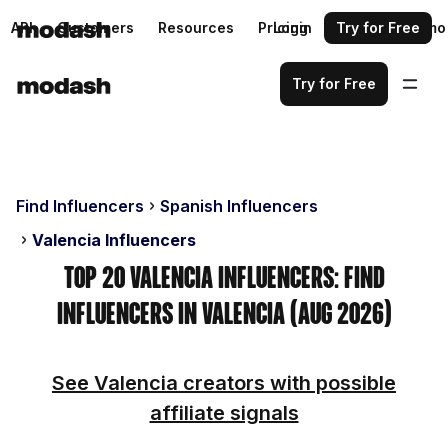
API
Customers
Resources
Pricing
Login
Request a demo
Try for Free
Try for Free
Find Influencers
Spanish Influencers
Valencia Influencers
Top 20 Valencia Influencers: Find
Influencers in Valencia (Aug 2026)
See Valencia creators with possible
affiliate signals