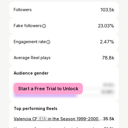
103.5k
Followers
23.03%
Fake followers
2.47%
Engagement rate
78.8k
Average Reel plays
Audience gender
female
37.12%
Start a Free Trial to Unlock
male
62.88%
Top performing Reels
Valencia CF 🇪🇦 in the Season 1999-2000 Then and Now! 🔥 . That legendary team that reached the 1st Champions League Final for the club! . Follow us for more Nostalgia! @worldcupfever_carlos . #fifaworldcup #worldcup #copamundial #valenciacf #mondiali
35.5k