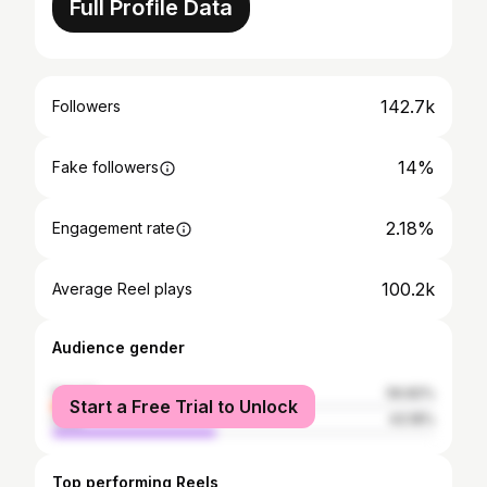
Full Profile Data
142.7k
Followers
14%
Fake followers
2.18%
Engagement rate
100.2k
Average Reel plays
Audience gender
female
56.82%
Start a Free Trial to Unlock
male
43.18%
Top performing Reels