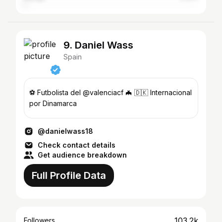
9. Daniel Wass
Spain
⚽️ Futbolista del @valenciacf 🦇⁣ 🇩🇰 Internacional
por Dinamarca ⁣
@danielwass18
Check contact details
Get audience breakdown
Full Profile Data
103.2k
Followers