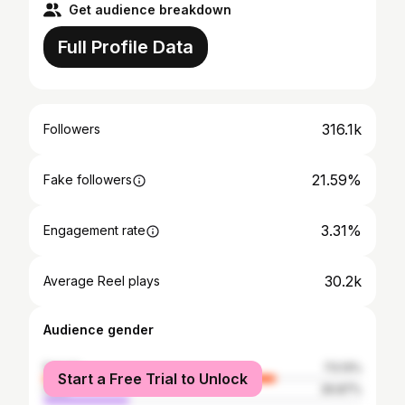
Get audience breakdown
Full Profile Data
316.1k
Followers
21.59%
Fake followers
3.31%
Engagement rate
30.2k
Average Reel plays
Audience gender
female
73.13%
Start a Free Trial to Unlock
male
26.87%