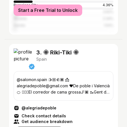
Barcelona City
4.36%
Start a Free Trial to Unlock
Villajoyosa
3.62%
Alicante
2.34%
Gandia
1.54%
3. 🌞 Riki-Tiki 🌞
Spain
@salomon.spain 🫱🏼‍🫲🏾 📩
alegriadepoble@gmail.com ❤️De poble i Valencià
🍊 🏃🏾‍♂️El corredor de cama grossa🦵🏾 🥾Gent de
la muntanya⛰️
@alegriadepoble
Check contact details
Get audience breakdown