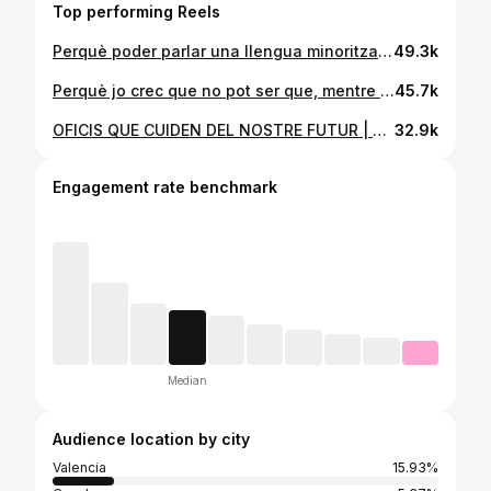
Top performing Reels
Perquè poder parlar una llengua minoritzada és un privilegi que ens fa ser únics i especials 💫 💚Hizkuntzak maitatu🌲 💙Ama as linguas 🌊 🧡Estima les llengües 🍊 T’admire molt @zetak_org , gràcies per tot el que fas 🫱🏼‍🫲🏾🫱🏼‍🫲🏾🫱🏼‍🫲🏾
49.3k
Perquè jo crec que no pot ser que, mentre una riuada 🌊 colpejava València i morien 227 persones, hi haguera un tio dinant 🍽️ mentre venia la televisió pública valenciana 📺 per després retransmetre corregudes de bous 🐂 Mazón, dimissió ❌🚫
45.7k
OFICIS QUE CUIDEN DEL NOSTRE FUTUR | EPISODI 4: ELS FORNS 🥖👩🏽‍🍳 Com seria la vida d’un poble sense forn? 🤔 El forn no és només on compres pa; és espai de socialització, és un punt d’encontre que li dona vida al poble 💫 Cada volta queden menys forns, per la falta del relleu i la poca valoració del producte artesà “Anem a fer que estos Nadals els pobles no s’il·luminen només amb llums, sinó amb persianes que pugen” Perquè anar i comprar al forn del poble és la millor forma de posar-los en valor 🫱🏼‍🫲🏾 BON NADAL 🎄
32.9k
Engagement rate benchmark
Median
Audience location by city
Valencia
15.93%