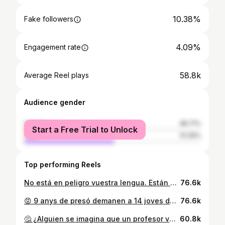
10.38%
Fake followers
4.09%
Engagement rate
58.8k
Average Reel plays
Audience gender
female
48.71%
Start a Free Trial to Unlock
male
51.29%
Top performing Reels
No está en peligro vuestra lengua. Están en peligro nuestras lenguas. #paísvalencià #valencià #congreso #compromis #politica #pol #alacant #valència #elx #alcoi #gandia #castelló #llengua
76.6k
😡 9 anys de presó demanen a 14 joves de Pego per plantar cara a un grup de nazis. 😡 Als nazis, no els demanen res. 🌻✊🏼📙 Amb l'esperit de la #PrimaveraValenciana ben viu, seguim lluitant contra la injustícia. @joanbaldovi
76.6k
🤔 ¿Alguien se imagina que un profesor valenciano no supiese hablar en castellano? En Xàtiva una profesora que lleva 35 años en la educación pública no ha querido aprender la lengua oficial de la tierra donde trabaja y que le demandan sus alumnos. #congreso #valencià #valenciano #paísvalencià #política #pol #xàtiva
60.8k