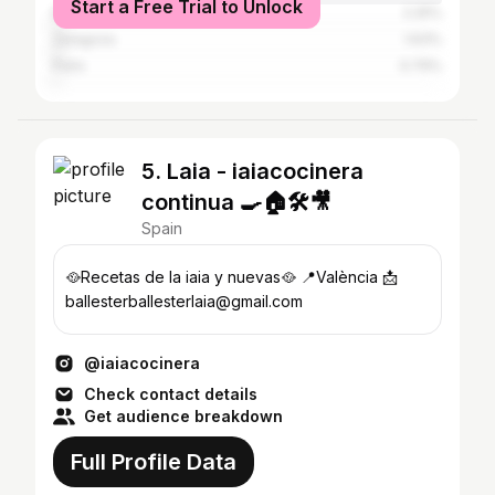
Start a Free Trial to Unlock
Barcelona City
2.25%
Zaragoza
1.63%
Paris
0.79%
5. Laia - iaiacocinera
continua 🍳🏠🛠️🎥
Spain
🥘Recetas de la iaia y nuevas🥘 📍València 📩
ballesterballesterlaia@gmail.com
@iaiacocinera
Check contact details
Get audience breakdown
Full Profile Data