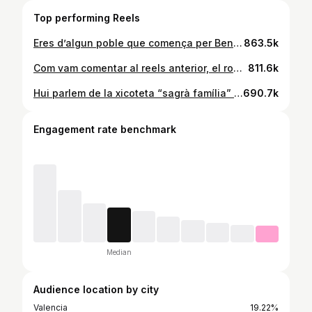
Top performing Reels
Eres d’algun poble que comença per Beni? ✨ Hui parlem dels Beni de Benigembla, Benigànim, Beniarrés, Benimantell o Benimarfull 🌼 Coneixies la història dels Beni? #benimodo #benidorm #vinaros #vinaròs #benicarlo #benicarló #benicassim #poble #poblescatalans #poblesambencant #paísvalencià #comunitatvalenciana #comunidadvalenciana #paellavalenciana #valencià #català
863.5k
Com vam comentar al reels anterior, el romanés i el valencià comparteixen més de 2000 paraules idèntiques o molt semblant 👯‍♀️ En este vídeo, isc pels carrers de Bucureşti per a comprovar si és de veres allò que diu l’estadística 📊📈 . #rumania #romania🇹🇩 #romanian #valencià #català #llenguacatalana #valencia #valenciana #valencianos #valenciano #catalan #catalunya #lleidatanament #castelló #alzira #crevillent #valència #alacant #paísvalencià #comunitatvalenciana #paellavalenciana
811.6k
Hui parlem de la xicoteta “sagrà família” valenciana ✨💞 Conteu-me, havíeu estat abans? #novelda #elda #petrer #monòver #onil #alacant #valència #castelló #paísvalencià #comunitatvalenciana #sagradafamilia #lasagradafamilia #sagradafamiliabarcelona #alicante #valencià
690.7k
Engagement rate benchmark
Median
Audience location by city
Valencia
19.22%