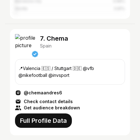
Barcelona City
0.96%
Seville
0.81%
7. Chema
Spain
📍Valencia 🇪🇸 / Stuttgart 🇩🇪 @vfb
@nikefootball @invsport
@chemaandres6
Check contact details
Get audience breakdown
Full Profile Data