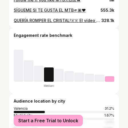
SÍGUEME SI TE GUSTA EL MTB🫵🏾❤️
555.3k
QUERÍA ROMPER EL CRISTAL!☠️☠️ El vídeo más visto de mi perfil merecía ser resubido 😜🙌🏼
328.1k
Engagement rate benchmark
Median
Audience location by city
Valencia
31.2%
Madrid city
1.67%
Start a Free Trial to Unlock
Torrent
1.01%