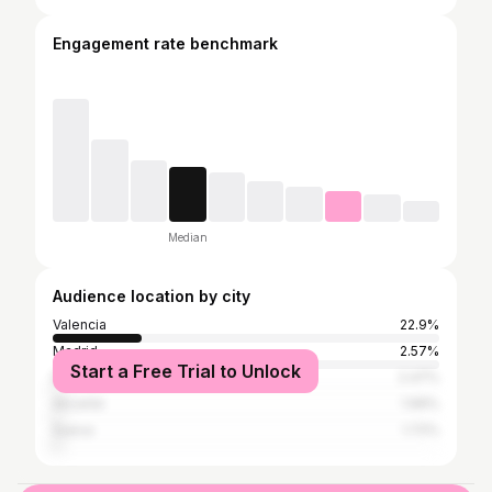
Engagement rate benchmark
Median
Audience location by city
Valencia
22.9%
Madrid
2.57%
Start a Free Trial to Unlock
Barcelona
2.47%
Alicante
1.99%
Sueca
1.72%