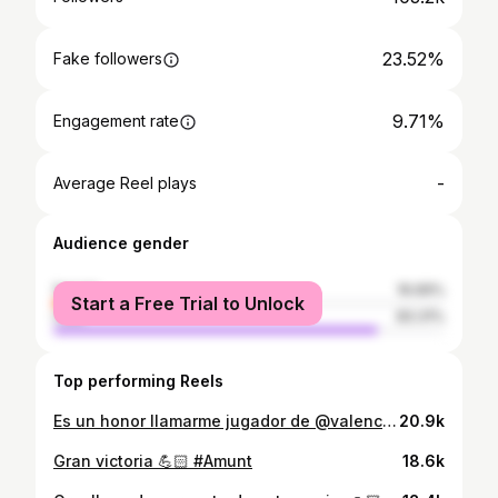
23.52%
Fake followers
9.71%
Engagement rate
-
Average Reel plays
Audience gender
female
16.69%
Start a Free Trial to Unlock
male
83.31%
Top performing Reels
Es un honor llamarme jugador de @valenciacf #amunt
20.9k
Gran victoria 💪🏻 #Amunt
18.6k