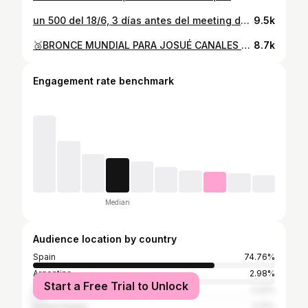
un 500 del 18/6, 3 días antes del meeting de Madrid, 1:45.90, 5 de Guadalajara, 1:44.49, sino te animan así que no te animen jeje
9.5k
🥉BRONCE MUNDIAL PARA JOSUÉ CANALES EN EL 800M Qué final del español, que miró de tú a tú en la recta de meta al oro y la plata. #AtletismoRTVE ¡Tercera medalla para España en este Mundial! #athletics #atletismo
8.7k
Engagement rate benchmark
Median
Audience location by country
Spain
74.76%
Argentina
2.98%
Start a Free Trial to Unlock
Mexico
2.22%
United States
2.17%