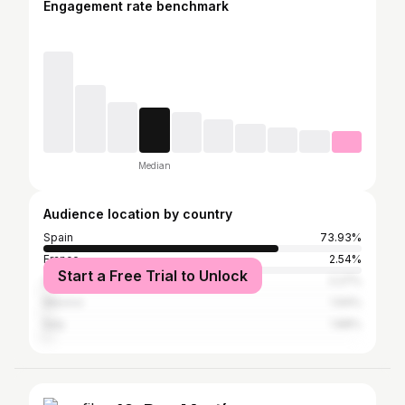
Engagement rate benchmark
Median
Audience location by country
Spain
73.93%
France
2.54%
Start a Free Trial to Unlock
Argentina
2.27%
Mexico
1.94%
Italy
1.88%