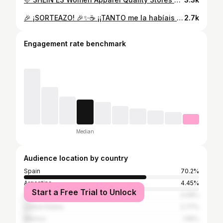
🎉 ¡SORTEAZO! 🎉✨☕ ¡¡TANTO me la habíais pedido… que por fin ha llegado!! ☕✨Publi Sí, sí… ¡podéis conseguir esta increíble Ninja Deluxe Pro! 🤩🙌 Y os prometo que es una auténtica pasada. SORTEO CERRADO 🔐ENHORABUENA AL GANADOR @antoniopaez8 !!! Gracias a todos por participar 💥 Participar es muy fácil: 1️⃣ Sigue a @vanessa_ruiz_f y a @ninjakitchenes 2️⃣ Dale ❤️ a esta publicación. 3️⃣ Menciona en los comentarios a ese amigo o amiga cafeter@ (¡o no! 😜) con quien compartirías un buen café. ☕ 4️⃣ Comparte esta publicación en tus historias y menciónanos a los dos para que podamos verlo. 📲 5️⃣ ¡Participa tantas veces como quieras! 💪 Cuantos más comentarios válidos, ¡más posibilidades tendrás de ganar! 🍀 📅 Fechas del sorteo: 🗓️ Empieza hoy, martes 7 de julio. ⏳ Finaliza el martes 21 de julio. 🏆 Anunciaré al ganador/a el miércoles 22 de julio. 😍 Estoy convencida de que os va a encantar esta cafetera tanto como a mí. ¡Ahora solo falta que la suerte esté de vuestro lado! 🤞☕ 💬 ¿Quién sería la primera persona a la que invitarías a un café si ganas? 👇 Enlace: https://tidd.ly/44bvXfc Dto; VANESSA ¡¡Muchísima suerte a todos!! 🍀❤️ #Ninja #NinjaDeluxePro #Cafe #CoffeeLover #cafetera
2.7k
Engagement rate benchmark
Median
Audience location by country
Spain
70.2%
Argentina
4.45%
Start a Free Trial to Unlock
Italy
3.08%
United States
2.77%
Mexico
1.55%