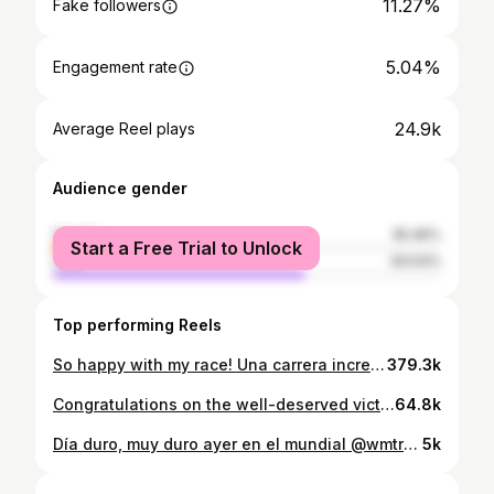
11.27%
Fake followers
5.04%
Engagement rate
24.9k
Average Reel plays
Audience gender
female
35.46%
Start a Free Trial to Unlock
male
64.54%
Top performing Reels
So happy with my race! Una carrera increíble por la Toscana, rodeada de viñedos y de villas de foto! ¡Ritmos frenéticos! 43km, 1600+ en 3h20'45" 😲 . . @asicsrunning 🎥: @enzobesson #asics #asicsathlete #asicstrail #soundmindsoundbody
379.3k
Congratulations on the well-deserved victory at the @transgrancanaria 2023, @nurietagil. The 🇪🇸 athlete, who raced in the #FUJILITE 3 shoes, finished the route of 46km and 1,900m of elevation at 4:08:00, more than 10 minutes ahead of the second place and in 23rd place overall. 💬 “I couldn’t participate last year due to an injury, but fortunately, I made it in 2023.” ¡Felicitaciones! #SoundMindSoundBody #NothingFeelsBetter #ASICSTrail #TrailRunning #Transgrancanaria
64.8k
Día duro, muy duro ayer en el mundial @wmtrc2023_innsbruckstubai Todo iba bien, pero en el km 15 empezaron los calambres, así que tocó tirar de cabeza e intentar llegar a meta. Aunque no era lo que esperaba, di todo lo que tenía. Fue un placer formar parte de este equipo! Felicidades chicas 🫶 @atletismorfea 📸: @josemiguelmunoze
5k