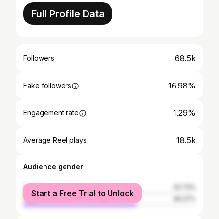
Full Profile Data
68.5k
Followers
16.98%
Fake followers
1.29%
Engagement rate
18.5k
Average Reel plays
Audience gender
female
33.73%
Start a Free Trial to Unlock
male
66.27%