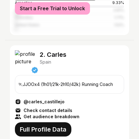
Argentina
9.33%
Start a Free Trial to Unlock
Chile
3.81%
Colombia
1.71%
United States
1.52%
2. Carles
Spain
🏃JJOOx4 (1h01/21k-2h10/42k) Running Coach
@carles_castillejo
Check contact details
Get audience breakdown
Full Profile Data