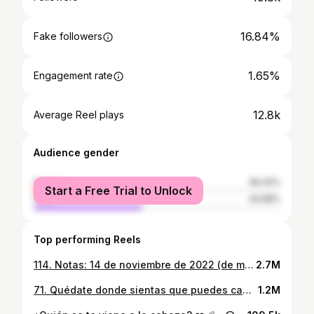
16.84%
Fake followers
1.65%
Engagement rate
12.8k
Average Reel plays
Audience gender
female
56.42%
Start a Free Trial to Unlock
male
43.58%
Top performing Reels
114. Notas: 14 de noviembre de 2022 (de mí para mí) puedes añadir lo que quieras en función de cómo te sientas pero no borres nada, esto último es importante, no quiero que se te olvide por qué lo escribiste. Recuerda: 1) Abrazar fuerte. 2) Disfrutar y querer sin miedo. 3) Confiar, no metas a todo el mundo en el mismo saco. 4) No quedarte con nada dentro, di lo que tengas decir. 5) Dejar el rencor a un lado. 6) Frenar y escucharte. 7) Dejar de esperar a que sea el momento perfecto. 8) Asegurarte de tener personas cerca que no tengan miedo a decirte lo que sienten. 9) Dar todo lo que puedas, es tu recuerdo, tu sueño y prefiero recordarme dándolo todo, a pensar que pude dar más y no lo hice. 10) Cambiar lo que tengas que cambiar y valorar lo que estás viviendo. 11) Sin soltar palabra las personas que te quieren de verdad son capaces de decírtelo todo. 12) Lo mejor de tu mundo no tiene prisa. 13) …. Tienes toda la vida para terminar esta nota.- @guillermofera #quotes #quote #frases #frase #granada #almeria #textos #escritos #notas
2.7M
71. Quédate donde sientas que puedes cambiar el mundo, donde se emocionen con tu emoción aunque no la entiendan, donde sientas que los momentos no tienen reloj, donde los besos y los abrazos no se pidan, donde el tiempo no sea el protagonista. Tu mejor tú y mi mejor yo, donde seamos lo mejor de nosotros. Quiero momentos que sean recuerdos, quiero vida ganada a pesar de saber en mi interior que el tiempo se acaba. Quiero desconectar contigo y conectar cuando nos dé la gana.- @guillermofera #quotes #quote #frases #frase #granada #almeria #textos #escritos #notas
1.2M