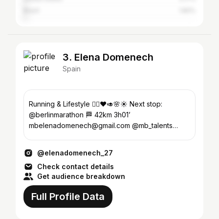
Brazil
1.82%
3. Elena Domenech
Spain
Running & Lifestyle 🏃‍♀️❤️🥑🌸☀️ Next stop:
@berlinmarathon 🏁 42km 3h01’
mbelenadomenech@gmail.com @mb_talents
Founder @ruun.club Madrid
@elenadomenech_27
Check contact details
Get audience breakdown
Full Profile Data