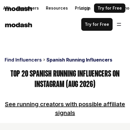
API
Customers
Resources
Pricing
Login
Request a demo
Try for Free
Try for Free
Find Influencers
Spanish Running Influencers
Top 20 Spanish Running Influencers on
Instagram (Aug 2026)
See running creators with possible affiliate
signals