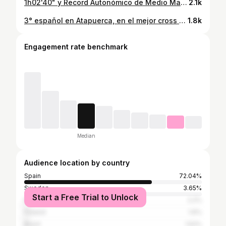
1h02'40" y Record Autonómico de Medio Maratón. Volvimos a Valencia, volvimos a la ciudad donde los sueños se hacen realidad, junto con 12.000 corredores y mucho público. Cuánto lo hemos echado de menos!!! Se me hace increíble pensar que he sido capaz de correr 21km a menos de 3' y podido quitar el record a un mito de la comunidad como es Paquito Ribera. Dorsal 30 para mis 30 años. Y que bien sienta cambiar de década así!! Muchas gracias por los mensajes y las felicitaciones, inspirar a alguien me hace sentir afortunado y que te lo hagan saber emociona tanto o más que cruzar la meta. Seguimos con muchas ganas, que esto acaba de empezar, todavía soy joven!!! . 📸@plazadeportiva . @serranoatletismo @serrano_carnicas @226ers @ucam_universidad @hokafans_iberia @hoka_eu
2.1k
3° español en Atapuerca, en el mejor cross del mundo, un día para recordar. Llegar, celebrar, llorar. El orden de las emociones fue ese, pero compartirlo con toda la gente que me habéis escrito, con todos los que formáis parte de este viaje es lo realmente emotivo. Seguimos subiendo paso a paso, Sin prisa pero con constancia. Ahora solo queda volver a repetirlo en una semana para seguir soñando despierto. . Mención especial a @sportmedia.es por las fotos. He de reconocer que te busqué, pero hoy me has dado un recuerdo para siempre. . @serrano_carnicas @serranoatletismo @226ers @ucam_universidad @hokafans_iberia @hoka_eu #comebienycorre #bombKidsNeverDie #AllOrNothing
1.8k
Engagement rate benchmark
Median
Audience location by country
Spain
72.04%
Sweden
3.65%
Start a Free Trial to Unlock
Portugal
2.2%
Finland
1.6%
Brazil
1.52%