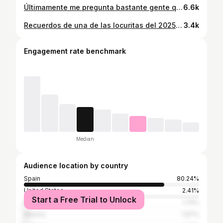
Últimamente me pregunta bastante gente que cómo empecé a correr y cómo conseguí engancharme. Y lo cierto es que no sabía muchas de las cosas que ahora se y que en ese momento me hubiese encantado que alguien me hubiese dicho, así que aquí te las dejo: 1. Empezar mucho más despacio. Priorizaría ritmos cómodos desde el inicio. Ya habrá tiempo de mejorar la velocidad más adelante. 2. Aprender técnica de carrera desde el principio Postura, cadencia, apoyo del pie y relajación de brazos para evitar vicios difíciles de corregir después. 3. Fortalecer antes de acumular kilómetros Incluiría fuerza (core, glúteos, piernas) desde el primer día para prevenir lesiones. 4. Respetar el descanso como parte del entrenamiento. Esto es la clave de todo: más no siempre es mejor. 5. Escuchar al cuerpo en lugar del reloj. Ajustar entrenamientos según sensaciones y fatiga, no solo según ritmos. 6. Aprender sobre zapatillas. Elegir calzado adecuado para su pisada y tipo de entrenamiento, y no correr siempre con las mismas. 7. No entrenar siempre “fuerte” Entender que la mayoría de los entrenamientos deben ser fáciles y solo una pequeña parte intensa. 8. Trabajar movilidad y estiramientos regularmente. No solo estirar cuando aparece el dolor. 9. Ser paciente con el progreso Aceptar que mejorar lleva meses y años, no semanas. 10. Disfrutar más y compararse menos. Correr por placer y salud, no solo por marcas, redes sociales o comparación con otros. Estáis de acuerdo?? #running #run #rungirl #runhappy
6.6k
Recuerdos de una de las locuritas del 2025🙃🥺😱🙏🏃‍♀️❤️ Cuando 9 personas nos aventuramos en ponernos a correr desde Madrid a Oliva en 48 horas. Y oye, que lo conseguimos 😉 La vida está para hacer locuras. O no? #running #run #rungirl #runhappy
3.4k
Engagement rate benchmark
Median
Audience location by country
Spain
80.24%
United States
2.41%
Start a Free Trial to Unlock
Italy
1.74%
Mexico
1.67%