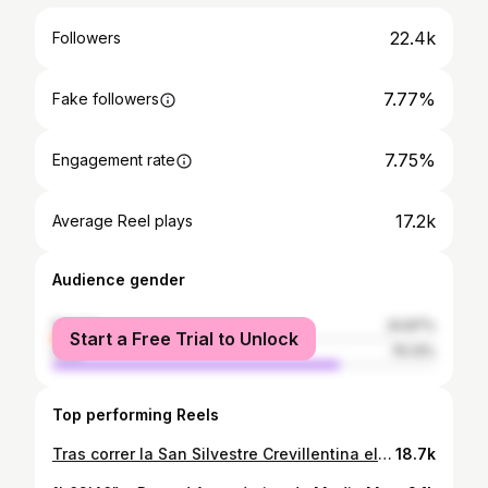
22.4k
Followers
7.77%
Fake followers
7.75%
Engagement rate
17.2k
Average Reel plays
Audience gender
female
24.87%
Start a Free Trial to Unlock
male
75.13%
Top performing Reels
Tras correr la San Silvestre Crevillentina el último día del año, empezamos el 2022 visitando a @osfabregat y su equipo en @imeducv para confirmar que todo va bien y poder empezar la preparación del Cto. España de Campo a través. Así que, una vez pasado el reconocimiento y con las pautas detalladas, tocó hacer las maletas y volver a subir a Peguerinos donde haré la preparación del Nacional. Si queréis seguir los entrenamientos del Training camp podéis hacerlo en STRAVA donde compartiré los entrenos a diario. . @serranoatletismo @serrano_carnicas @226ers @ucam_universidad @hokafans_iberia #comebienycorre #bombkidsneverdie #AllOrNothing
18.7k