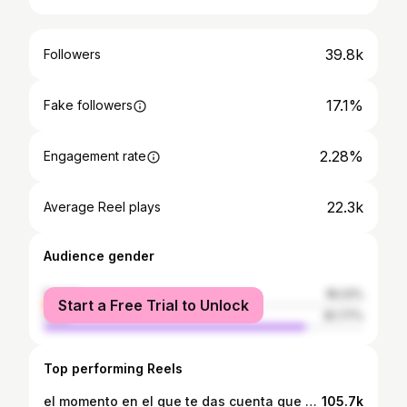
39.8k
Followers
17.1%
Fake followers
2.28%
Engagement rate
22.3k
Average Reel plays
Audience gender
female
18.23%
Start a Free Trial to Unlock
male
81.77%
Top performing Reels
el momento en el que te das cuenta que vas a ser Olímpico, la alegría compartida vale por mil, gracias gracias y mil gracias. No estoy llorando, tu estas llorando🥹🇫🇷🥳🫶🏽
105.7k