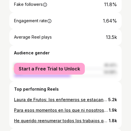
11.8%
Fake followers
1.64%
Engagement rate
13.5k
Average Reel plays
Audience gender
female
45.42%
Start a Free Trial to Unlock
male
54.58%
Top performing Reels
Laura de Frutos: los enfermeros se estacan salarialmente
5.2k
Para esos momentos en los que ni nosotros mismos creemos que podemos lograrlo 🤍 Rodéate de personas que crean en ti y te apoyen en tus objetivos Gracias 🤍🫶🏼 #medstudentlife #studytime #hardtime
1.9k
He querido reenumerar todos los trabajos que he ido haciendo a lo largo de mis 26 años (de algunos me sorprendo hasta yo)😊: 1. Clases particulares a niños del pueblo 2. Árbitro de bádminton 🏸: jugué durante 6 años y mientras tanto también arbitraba 3. Camarera en restaurantes y bares de copas 4. Socorrista y primeros auxilios 🆘 5. Hostess 6. Modelo: probablemente el que más disfrute 7. Enfermera 8. Creadora de contenido: este ha ido llegando poco a poco. Me gusta enseñaros trocitos de mi vida 🫶🏼 ¿Qué os parecen? Espero que médico sea ya el último 😅 #jobs #lifestyle #trend
1.8k