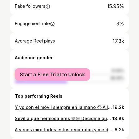
15.95%
Fake followers
3%
Engagement rate
17.3k
Average Reel plays
Audience gender
female
51.55%
Start a Free Trial to Unlock
male
48.45%
Top performing Reels
Y yo con el móvil siempre en la mano 🥹 A la próxima lo dejo en casa! 👉🏼👈🏼
19.2k
Sevilla que hermosa eres 🫶🏼 Decidme que también hacéis esto cuando vais a correr a un sitio nuevo 😌 Aunque si vas muy rápido hay cosas que no te das cuenta 😅
18.8k
A veces miro todos estos recorridos y me doy cuenta de que no son solo líneas en un mapa… son los meses de mi vida que he dedicado a perseguir un sueño. Este año he corrido carreras, entrenos que parecían carreras, días en los que salía con ganas y otros en los que me costaba hasta atarme las zapatillas. He dejado cosas de lado, he dicho que no a planes, he cambiado horarios y he ajustado mi vida para una sola idea: llegar a Valencia preparado para pelear el sub 2:50. Y mientras entrenaba, me di cuenta de que no lo hacía solo por una marca. Lo hacía por mí. Por crecer. Por ver hasta dónde puedo llegar si de verdad me comprometo. Por ese desarrollo personal que te regala el running sin que te des cuenta: disciplina, constancia, paciencia… y una versión de ti que no aparece si no la buscas. Cada una de estas rutas tiene detrás un día bueno, uno malo, una duda, una pequeña victoria o un “vamos a intentarlo otra vez”. Y todo junto forma una historia que solo tiene sentido cuando miras atrás y piensas: “Mereció la pena levantarse incluso cuando no apetecía.” Ahora, con todo el trabajo hecho, Valencia está aquí delante. Y yo también. Con todo lo que he corrido, con todo lo que he aprendido, con todo lo que he crecido. A por ese sueño. A por ese sub 2:50 💜🔥
6.2k