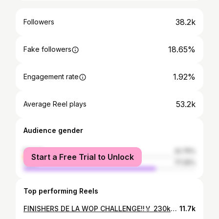
38.2k
Followers
18.65%
Fake followers
1.92%
Engagement rate
53.2k
Average Reel plays
Audience gender
female
22.75%
Start a Free Trial to Unlock
male
77.25%
Top performing Reels
FINISHERS DE LA WOP CHALLENGE!!🏅 230km después, cruzamos la meta juntos. 18 horas de aventura donde han habido relevos, estrategia, esfuerzo, kilómetros de día y de noche, poco sueño y mucha unión de equipo. Equipo: @rocket.athletics x @shokz_es Tiempo final: 18h:33’:55” Posición: 4º general y 1º equipo mixto🥇 Una experiencia más para el recuerdo y otra demostración de que juntos siempre llegamos más lejos🤎 _ #correr #runners #running #wopchallenge #deporte
11.7k