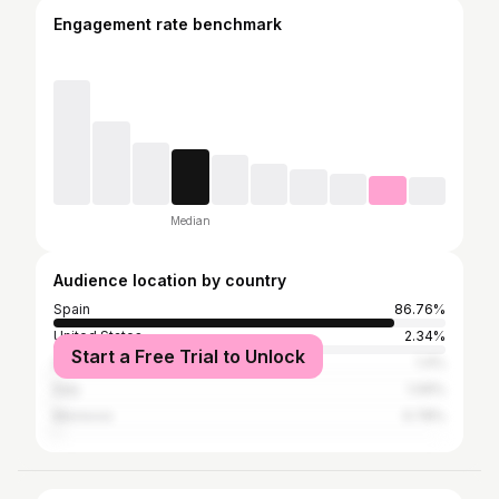
Engagement rate benchmark
Median
Audience location by country
Spain
86.76%
United States
2.34%
Start a Free Trial to Unlock
Argentina
1.4%
Italy
1.09%
Morocco
0.78%