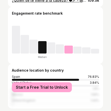
¿Quién se te viene a la cabeza? ❤️‍🩹 - @guillermofera ☁️ Gracias por apoyarme y compartir mis frases y textos. Tienes mucho de todo en mi perfil 🤎 #frases #frase #quotes #quote #notas #granada
109.5k
Engagement rate benchmark
Median
Audience location by country
Spain
76.83%
United States
3.84%
Start a Free Trial to Unlock
Brazil
1.8%
Mexico
1.56%
United Kingdom
1.44%