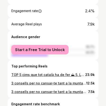
2.4%
Engagement rate
7.9k
Average Reel plays
Audience gender
female
55.7%
Start a Free Trial to Unlock
male
44.3%
Top performing Reels
TOP 5 cims que tot català ha de fer ⛰️ 5. La Mola 4. Sant Jeroni 3. Pedraforca 2. Puigmal 1. Pica d'Estats Penseu com jo o ho farieu diferent? ⬇️ #correr #esports #muntanya #natura #esport #consells #trail #trailrun #trailrunning #run #runner #running #runaddict #mountainrunning #mountain #sport #sportlife #instarunner #winter #sunday #diumenge #cims #mountain
23.9k
3 consells per no cansar-te tant a la muntanya ⛰️ #muntanya #esports #senderisme #muntanya #natura #esport #consells #trail #trailrun #trailrunning #run #runner #running #runaddict #mountainrunning #mountain #sport #sportlife #instarunner #winter #motivationrunning #athletelife #cims #mountainlovers #mountainlife #trainingmotivation #runningday #travel #instago #trainingday #worlderunners
12.5k
3 consells per no cansar-te tant a la muntanya ⛰️ (Repenjo el vídeo perquè Instagram ha tret el so) #muntanya #esports #senderisme #muntanya #natura #esport #consells #trail #trailrun #trailrunning #run #runner #running #runaddict #mountainrunning #mountain #sport #sportlife #instarunner #winter #motivationrunning #athletelife #cims #mountainlovers #mountainlife #trainingmotivation #runningday #travel #instago #trainingday #worlderunners
7.5k
Engagement rate benchmark