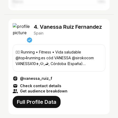
France
1.14%
4. Vanessa Ruiz Fernandez
Spain
🏃‍♀️ Running • Fitness • Vida saludable
@top4running.es cód VANESSA @sirokocom
VANESSA10✈️,🐶,🦂, Córdoba (España)
vanruizf@gmail.com
@vanessa_ruiz_f
Check contact details
Get audience breakdown
Full Profile Data