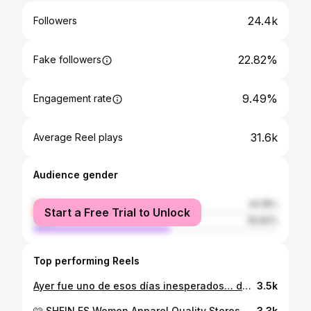
24.4k
Followers
22.82%
Fake followers
9.49%
Engagement rate
31.6k
Average Reel plays
Audience gender
female
44.18%
Start a Free Trial to Unlock
male
55.82%
Top performing Reels
Ayer fue uno de esos días inesperados… de los que te recuerdan por qué amas correr. 🏃‍♀️✨ Domingo Carrera Popular Puente Romano XXIV Córdoba (10 km… aunque al final salieron 9,5 😅). 2° Máster B 🏆 42 min tercera vez que hacía esta carrera, pero todo diferente . Llegaba cansada de toda la semana de trabajo, del estudio, arrastrando un poco el cuerpo y pensando que iría lenta… que simplemente saldría a disfrutar la carrera con mi Amore @joselu_trailrun ❤️. Y como siempre, tirando de mí, confiando cuando yo dudaba. “Tú tírale y disfruta”, me dijo… y así fue. Empezamos la carrera y lo veía siempre delante. Yo detrás, tranquila, a mi ritmo… poco a poco me iba encontrando mejor. Hasta que llegó un momento en el que me puse a su lado. Y cuando llegó la cuesta del Cerro… algo cambió. Me vine arriba y tiré hacia delante. Sabía que podía dar más de mí. Sabía que mi amore estaba detrás empujándome con su energía. 💪🏼❤️ Los últimos kilómetros fueron a tope. Sí… sufridos, pero también disfrutados. Y entonces llegó ese momento… cruzar el arco de meta con una sonrisa enorme pensando: “Esta carrera es mía.” 🏁✨ Pero la sorpresa aún estaba por llegar… Yo ya quería irme a cambiar cuando mi Amore ❤️ me dice: — ¿Dónde vas? ¿No tienes que recoger tu premio? Y yo… ¿QUÉ? 😲😲😲 Increíble. Con tantísimo nivel, tantísima gente y tantos buenos corredores… terminar subida al podio fue una felicidad doble. 🏆✨y de verdad que para mí era impensable aunque parezca lo contrario porque esto. O se acostumbra nunca uno Gracias Amore ❤️ porque esto no sería lo mismo sin ti.Tkm. ❤️ Gracias también a todas las personas bonitas que me rodean y me animan siempre…y a @masatletismo Seguimos disfrutando y sumando kilómetros de felicidad. 💪🏼🏃‍♀️❤️ ⸻ Embajadora @top4running.es código VANESSA Embajadora @sirokocom https://srko.co/vanessa10 10% ya aplicado Código descuento Vanessa brazalete @coospofitnessofficial @onemix.official código vanessa_ruiz_f @revoray_global descuento 21% vane21 https://revoray.com/?ref=VANESSARUIZFERNANDEZ #RunningLife #CorrerEsVida #RunnerMotivation #CarreraPopular #PuenteRomanoCórdoba
3.5k
🩷 SHEIN ES Women Apparel Quality Stores Promotion 🩷 “Publi 🥳¡Descarga la aplicación de SHEIN para descubrir estas tiendas increíbles y desbloquear las últimas tendencias de la moda en cualquier momento y lugar! Busca y sigue a aralina,Sollinarry,ROMWE en SHEIN y utiliza 🎫ESQS3vanessaruizf068para disfrutar de descuentos exclusivos. 💖 @shein_spain @sheinofficial Vestido beige Nombre de la tienda:aralina 🆔 74732926 🔗 https://shein.top/l5y96l7 Vestido rojo Nombre de la tienda:Bohemela 🆔 60730112 🔗 https://shein.top/lt3s8hn Vestido blanco Nombre de la tienda:Denimoi 🆔 320226884 🔗 https://shein.top/gw59xrs #SHEINtrends #Publicidad #creadoradecontenido #vanessaruiz #vanessaruizcordoba
3.3k