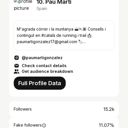
10. Pau Martí
Spain
M'agrada córrer i la muntanya 🗻🏃🏽 Consells i
contingut en #català de running i trail 📩
paumartigonzalez17@gmail.com 🏷️
@top4running.es dte. "PAU"
@paumartigonzalez
Check contact details
Get audience breakdown
Full Profile Data
15.2k
Followers
11.07%
Fake followers