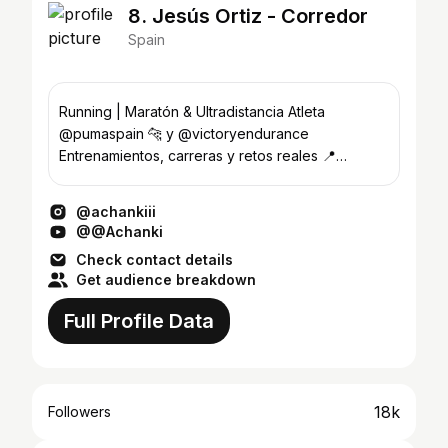
8. Jesús Ortiz - Corredor
Spain
Running | Maratón & Ultradistancia Atleta
@pumaspain 🐆 y @victoryendurance
Entrenamientos, carreras y retos reales 📍
@murciasocialrun 🍋❤️ Mi canal 👇🏼
@achankiii
@@Achanki
Check contact details
Get audience breakdown
Full Profile Data
18k
Followers