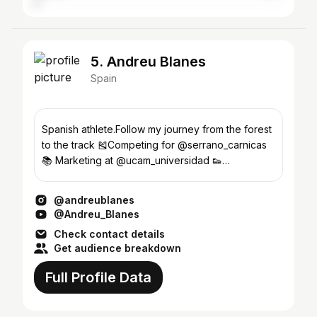
5. Andreu Blanes
Spain
Spanish athlete.Follow my journey from the forest
to the track 🎽Competing for @serrano_carnicas
📚 Marketing at @ucam_universidad 👟
@hokaoneone 🍼@226ers
@andreublanes
@Andreu_Blanes
Check contact details
Get audience breakdown
Full Profile Data