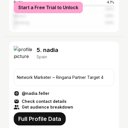
Berlin
4.1%
Start a Free Trial to Unlock
Cologne
1.65%
Munich
1.56%
Hamburg
1.54%
5. nadia
Spain
Network Marketer ~ Ringana Partner Target 4
@nadia.feller
Check contact details
Get audience breakdown
Full Profile Data