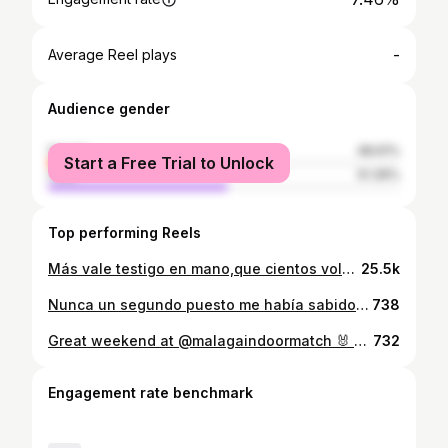
-
Average Reel plays
Audience gender
female
48.61%
Start a Free Trial to Unlock
male
51.39%
Top performing Reels
Más vale testigo en mano,que cientos volando🪽 ❤️: @atletismorfea 📸: @juankk_23 🦵🏻🩹: @fisioterapia_victorl @tonustgn 🫡: @lareal75 @juancarrlooss @iht_73
25.5k
Nunca un segundo puesto me había sabido tanto a oro. Feliz de volver a sentirme yo después de tanto.💖 Enhorabuena a mis compis por el gran campeonato que se han marcado y enhorabuena a mi misma por la pedazo de familia que tengo al lado, con ellos ya he ganado. Seguimos por el buen camino, Trust the process🔥
738
Great weekend at @malagaindoormatch 🐰 - Meeting Record. - Balearics Record. Vamos por el buen camino, Gracias por hacerlo posible 🤜🏿🤛🏿
732
Engagement rate benchmark