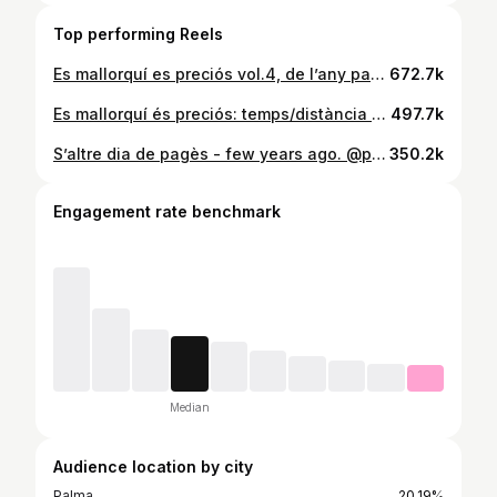
Top performing Reels
Es mallorquí es preciós vol.4, de l’any passat. Si agrada enguany en faré de nous! Si poses m’agrada sé que agrada, sinó entenc que no, baaaàsicament. Un beso❤️ @parisioproductions
672.7k
Es mallorquí és preciós: temps/distància 🫠 Avui fa un any que vaig penjar aquest vídeo a Tiktok, crec que no el vaig ni penjar a Instagram, el penj ara pq si, pq d’aquí uns dies me tornaré a posar a fer doblatges i pq m’agrada. 🥰 Un beso a tothom❤️ @parisioproductions
497.7k
S’altre dia de pagès - few years ago. @parisioproductions
350.2k
Engagement rate benchmark
Median
Audience location by city
Palma
20.19%