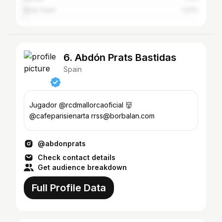
Ibiza Town
1.27%
6. Abdón Prats Bastidas
Spain
Jugador @rcdmallorcaoficial 👹
@cafeparisienarta rrss@borbalan.com
@abdonprats
Check contact details
Get audience breakdown
Full Profile Data