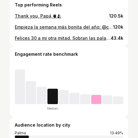
Top performing Reels
Thank you, Papá 🫀🫂
120.5k
Empieza la semana más bonita del año: @clarissawellenbrink 👰🏼‍♀️💍🤍
120k
Felices 30 a mi otra mitad. Sobran las palabras cuando tienes a tu lado a una amiga que se ha convertido en familia; leal, generosa y con el corazón más grande. Por una vida juntas, mi cho. 🫀🫂
43.4k
Engagement rate benchmark
Median
Audience location by city
Palma
13.49%