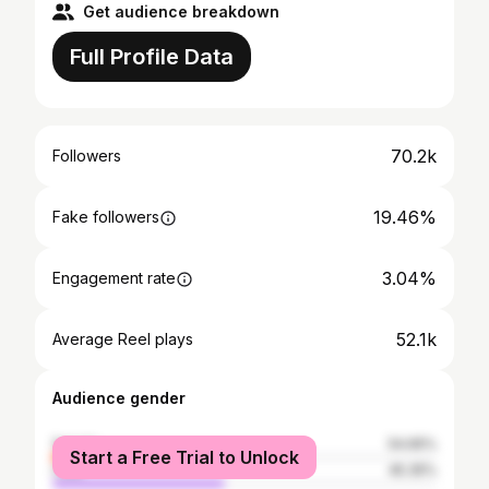
Get audience breakdown
Full Profile Data
70.2k
Followers
19.46%
Fake followers
3.04%
Engagement rate
52.1k
Average Reel plays
Audience gender
female
54.65%
Start a Free Trial to Unlock
male
45.35%