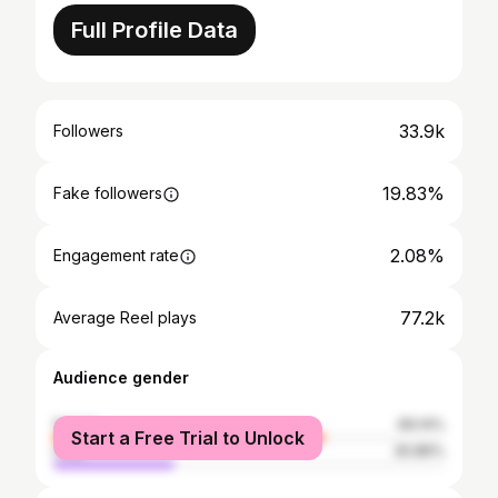
Full Profile Data
33.9k
Followers
19.83%
Fake followers
2.08%
Engagement rate
77.2k
Average Reel plays
Audience gender
female
69.14%
Start a Free Trial to Unlock
male
30.86%