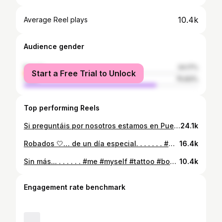
10.4k
Average Reel plays
Audience gender
female
24.17%
Start a Free Trial to Unlock
male
75.83%
Top performing Reels
Si preguntáis por nosotros estamos en Puente de Vallecas ______ #madrid #couplegoals #gaycouple #relationshipgoals #saturdays #saturdayvibes #igersmadrid
24.1k
Robados 🤍… de un día especial. . . . . . . #me #myself #blue #justmarried #love #loveit #like #likeit #island #mallorca #picoftheday #igers #igersspain #follow #followme #instagram #ig #marykieron
16.4k
Sin más... . . . . . . #me #myself #tattoo #bodytattoo #body #bodygym #home #loveit #abs #absworkout #followme #following #spain #igers #ig#instagram
10.4k
Engagement rate benchmark