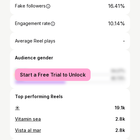
16.41%
Fake followers
10.14%
Engagement rate
-
Average Reel plays
Audience gender
female
54.27%
Start a Free Trial to Unlock
male
45.73%
Top performing Reels
☀️
19.1k
Vitamin sea
2.8k
Vista al mar
2.8k