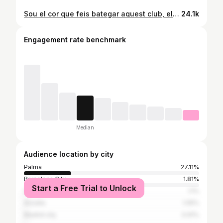
Sou el cor que feis bategar aquest club, els que ens fa posar el pèls de punta a les grans fites i no tans grans. Aquesta l’ hem perduda, però jo em sent campió amb tot el que vaig viure dissabte al vostre costat, com un més. Encara que estigueu cabrejats responeu, encara que sigui difícil el camí per arribar on heu d’arribar, arribau. Sou lo més gran que té aquest club. Mai vos podre agraïr lo que feis per el club, per nosaltres i personalment amb jo. No sé que dir, no tenc paraules, això no es paga amb res que vos podeu imaginar. Eternament agraït i no ho oblideu mai però mai, moriré al vostre costat sempre. Sou els millors i sí, vos estim amb bogeria. Visca el mallorca ara i sempre.
24.1k
Engagement rate benchmark
Median
Audience location by city
Palma
27.11%
Barcelona City
1.81%
Start a Free Trial to Unlock
Santander
1.1%
Alcúdia
1.05%
Madrid city
0.91%