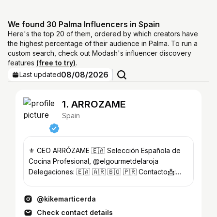
We found 30 Palma Influencers in Spain
Here's the top 20 of them, ordered by which creators have
the highest percentage of their audience in Palma. To run a
custom search, check out Modash's influencer discovery
features
(free to try)
.
08/08/2026
Last updated
1. ARROZAME
Spain
⚜️ CEO ARRÓZAME 🇪🇦 Selección Española de
Cocina Profesional, @elgourmetdelaroja
Delegaciones: 🇪🇦 🇦🇷 🇧🇴 🇵🇷 Contacto📩:
arrozame@gmail.com
@kikemarticerda
Check contact details