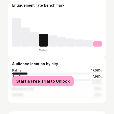
Engagement rate benchmark
Median
Audience location by city
Palma
17.08%
Ses Salines
1.98%
Start a Free Trial to Unlock
Felanitx
0.74%
Barcelona City
0.5%
Alcúdia
0.5%