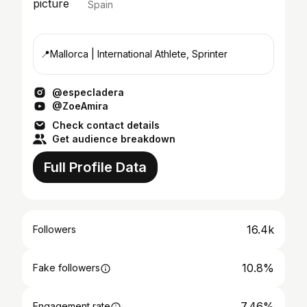
Spain
📍Mallorca | International Athlete, Sprinter
@especladera
@ZoeAmira
Check contact details
Get audience breakdown
Full Profile Data
16.4k
Followers
10.8%
Fake followers
7.46%
Engagement rate