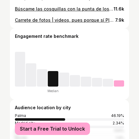
Búscame las cosquillas con la punta de los dedos . . .
11.6k
Carrete de fotos | videos, pues porque sí Planes improvisados, los colores más bonitos siempre estarán en las puestas o en los amaneceres, la playa, rincones bonitos, deporte y mucho… esto ultimo lo guardo para mi 🤎🧡💛❤️‍🔥
7.9k
Engagement rate benchmark
Median
Audience location by city
Palma
46.19%
Madrid city
2.34%
Start a Free Trial to Unlock
Barcelona City
1.54%
Seville
1.4%