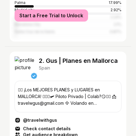
Palma
17.99%
Madrid city
2.92%
Start a Free Trial to Unlock
Valencia
2.24%
Barcelona City
2.1%
Santa Cruz de la Sierra
0.87%
2. Gus | Planes en Mallorca
Spain
👉🏻 ¡Los MEJORES PLANES y LUGARES en
MALLORCA! 🧑🏻‍✈️🛩️ Piloto Privado | Colab?😏👇🏻 📩
travelwgus@gmail.com 🦅 Volando en
@flywithguss
@travelwithgus
Check contact details
Get audience breakdown