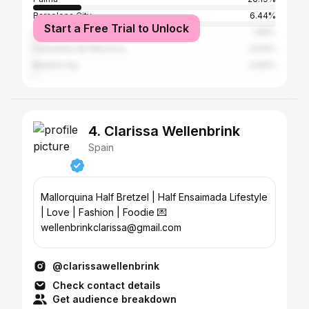
Barcelona City
6.44%
Start a Free Trial to Unlock
Alcúdia
1.85%
Ciutadella de Menorca
0.94%
Madrid city
0.83%
4. Clarissa Wellenbrink
Spain
Mallorquina Half Bretzel | Half Ensaimada Lifestyle
| Love | Fashion | Foodie 💌
wellenbrinkclarissa@gmail.com
@clarissawellenbrink
Check contact details
Get audience breakdown