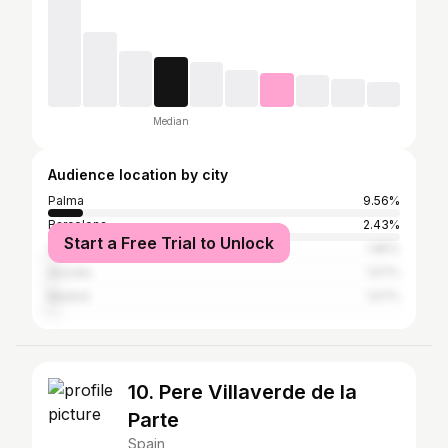
Median
Audience location by city
Palma
9.56%
Barcelona
2.43%
Start a Free Trial to Unlock
Valencia
1.85%
Alcúdia
1.57%
Madrid
1.57%
10. Pere Villaverde de la
Parte
Spain