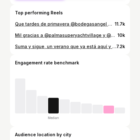
Top performing Reels
Que tardes de primavera @bodegasangel Tarde de arroces y vinos!! Un año más agradecido a la familia Gelabert por confiar en Arrózame. Y siempre gracias @germanesbuades @arrozame.arg @arrozamepr @arrozamebo @whoismartib @fer_chef_bolivia @udibolivia @by_mer.flx @iben_andsager @xexe_150 @luissannchez96 @diego_rivas93 ##bolivia #españa ##españa #food #wedding #events #polonia #coworkingspace
11.7k
Mil gracias a @palmasuperyachtvillage y @palmainternationalboatshow por invitarme al Salón Náutico. Que barbaridad, que despliegue de medios. Gracias Mariana, Javi y Jesús por vuestra atención. #bolivia #españa #food #mallorca #mallorca #wedding #boat #yatch @arrozame.arg @arrozamepr @arrozamescz @arrozamebo
10k
Suma y sigue, un verano que ya está aquí y esto se anima.... Nos fuimos hasta Santañy con los Mayores... Y para ellos una paella mixta. Que bien me lo paso..gracias @germanesbuades @mer.flx @xexe_150 @beltrashow @fer_chef_bolivia @mikimikhuna @agenciacom_mallorca @baplinuniformes @whoismartib @luissannchez96 @mateoconte__ @diego_rivas93 @coco_lluis @mamas_pepper @iben_andsager @agromallorca_sat #bolivia #españa #food #mallorca #wedding #events #foodporn #paella #futbol
7.2k
Engagement rate benchmark
Median
Audience location by city