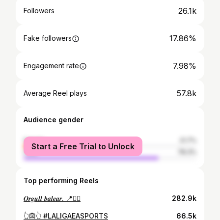
26.1k
Followers
17.86%
Fake followers
7.98%
Engagement rate
57.8k
Average Reel plays
Audience gender
female
21.7%
Start a Free Trial to Unlock
male
78.3%
Top performing Reels
𝑶𝒓𝒈𝒖𝒍𝒍 𝒃𝒂𝒍𝒆𝒂𝒓. 📍❤️‍🔥
282.9k
👆👺👆 #LALIGAEASPORTS
66.5k