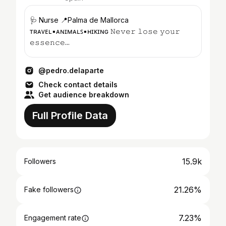
🩺 Nurse 📍Palma de Mallorca
ᴛʀᴀᴠᴇʟ▪️ᴀɴɪᴍᴀʟꜱ▪️ʜɪᴋɪɴɢ 𝙽𝚎𝚟𝚎𝚛 𝚕𝚘𝚜𝚎 𝚢𝚘𝚞𝚛
𝚎𝚜𝚜𝚎𝚗𝚌𝚎...
@pedro.delaparte
Check contact details
Get audience breakdown
Full Profile Data
15.9k
Followers
21.26%
Fake followers
7.23%
Engagement rate