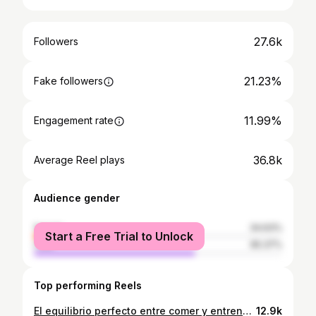
27.6k
Followers
21.23%
Fake followers
11.99%
Engagement rate
36.8k
Average Reel plays
Audience gender
female
34.63%
Start a Free Trial to Unlock
male
65.37%
Top performing Reels
El equilibrio perfecto entre comer y entrenar 🍱 🍣
12.9k