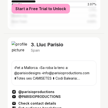
Alcúdia
2.07%
Start a Free Trial to Unlock
Barcelona City
1.71%
Madrid city
1.21%
Ibiza Town
0.93%
3. Lluc Parisio
Spain
▫️Fet a Mallorca. ▫️Sa roba la tenc a:
@parisiodesigns ▫️info@parisioproductions.com
⬇️Totes ses CAMISETES ⬇️ Codi Balearia:
PARISIOPRODUCTIONS
@parisioproductions
@PARISIOPRODUCTIONS
Check contact details