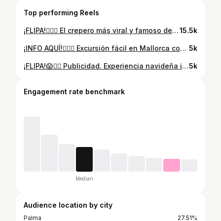
Top performing Reels
¡FLIPA!👇🏻😱 El crepero más viral y famoso de España (y posiblemente del mundo) está en MALLORCA🫶🏻 Destaca por su estilo único y los crepes más ricos de la isla. Es una parada obligatoria si estás por la zona🤤🙌🏻 📍JULIOS CREPES - Av. Pere Mas i Reus, 14, 07400 Alcúdia, Illes Balears ⚠️ABREN SOLO EN TEMPORADA ALTA, así que en un mes o dos seguro que ya lo tenemos😏🫡 ¡GUÁRDATELO y ENVÍASELO a la persona que te debe uno!👇🏻 #mallorca #crepes #planesenmallorca #mallorcagram #helado #baleares #recomendaciones #viral
15.5k
¡INFO AQUÍ!👇🏻😍 Excursión fácil en Mallorca con cascada y cuevas espectaculares🙌🏻 📍Empiezan en el pueblo de Orient (PARKING LIMITADÍSIMO). No puedo decir mucho más🤭 NO PONGÁIS EL NOMBRE EN COMENTARIOS, LOS IRÉ BORRANDO🫶🏻 Si entras en Wikiloc seguro que encuentras algo😏 ⚠️IMPORTANTE⚠️ - No hacer ruido. - Respetar los senderos. - No tirar basura. - Recoger la basura que encuentres. - No molestar a los animales. - No dar de comer a los animales. - Lleva agua y algo para merendar. Es una ruta preciosa la verdad. Llena de contrastes y vistas increíbles a la montaña🥹 ¡GUARDA Y COMPARTE PARA MÁS!😍🫶🏻 #excursion #mallorca #ruta
5k
¡FLIPA!😱👇🏻 Publicidad. Experiencia navideña increíble con @mallorcafashionoutlet Un trayecto en tren que te lleva a un mundo de fantasía y Navidad🎅🏼🎄 👉🏻 Cada sábado y domingo de diciembre (17:10h, 18:10h, 19:10h) el vagón va de la Estación Intermodal (Palma) a Es Caülls, Mallorca Fashion Outlet. Al llegar también podréis entregar vuestras cartas a Papá Noel y ver a los Reyes Magos, también hay un pasacalles iluminado y un Bosque Mágico lleno de criaturas fantásticas🥹 La decoración es una maravilla, es un gustazo poder hacer mis compras de Navidad en mis tiendas favoritas con este ambientazo😍🫶🏻 ¡Compártelo con los tuyos! #navidad #mallorca #planes
5k
Engagement rate benchmark
Median
Audience location by city
Palma
27.51%