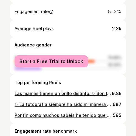
5.12%
Engagement rate
2.3k
Average Reel plays
Audience gender
female
74.66%
Start a Free Trial to Unlock
male
25.34%
Top performing Reels
Las mamás tienen un brillo distinto. ✨ Son las primeras en despertar, las últimas en descansar y, aun así, siempre encuentran una sonrisa para sus hijos. En sus brazos cabe el mundo entero, y en su amor, la calma que todo niño necesita. 💗 Las sesiones familiares son una forma de detener el tiempo, de capturar esos instantes que pasan tan rápido: las risas, las miradas, los abrazos que hablan sin decir una palabra. Porque un día los niños crecen, pero las fotos quedan… y nos recuerdan cuánta magia hubo (y hay) en cada etapa de ser mamá. 🌿 Gracias @judiitharias_ por dejar magia por dónde pasas, eres maravillosa ❤️🫶🏼 #MagiaDeSerMamá #FotografíaFamiliar #SesionesConAmor #AmorDeMadre #RecuerdosParaSiempre #FotografíaNatural #FamiliaBonita #FotografíaDeEmociones #amorinfinito #juditharias
9.8k
✨ La fotografía siempre ha sido mi manera de contar historias. Tras 3 años de pausa, he vuelto con más ilusión que nunca, lista para salir de mi zona de confort y explorar nuevos mundos creativos. 📸 Soy fotógrafa en Mallorca, especializada en embarazadas y recién nacidos, y ahora también quiero dar espacio a artistas, bailarinas y profesionales que buscan imágenes potentes, con alma y estilo propio. Si eres artista y quieres mostrar tu esencia con un retrato profesional y diferente, escríbeme. Este es tu momento, y me encantaría ser quien lo capture. 🌿 Mallorca · Fotografía artística · Retratos profesionales #FotografíaMallorca #FotógrafaMallorca #FotografíaArtística #FotografíaProfesional #RetratosArtísticos #ArtistasMallorca #DanzaDelVientre #FotografíaCreativa #FotografíaDeArte #RetratosConAlma
687
Por fin como muchos sabéis he tenido que hacer un parón muy grande en estos dos años, por que pase 7 abortos... lo cual ha sido un infierno para mí y lo que me suponía tener que ver embarazadas y recién nacidos, pero nunca nos rendimos y aunque hemos pasado un embarazo con muchas complicaciones... mucho miedo y estrés , por fin tenemos a nuestro bebe arcoíris Ela, así que en breve nos vamos a ir reincorporando, y los clientes que tengáis cosas pendientes, no puedo decir mas que lo siento, os avisare cuando tenga habilitada en mi app Priscila Norg un apartado de reclamaciones, donde os atenderemos lo mas rápido posible donde nos podréis comunicar que es lo que os falta o en que parte nos quedamos, para poder entregarlo y resolverlo lo antes posible, independientemente , la app uhplow que es donde os pasaba las galerías tubo un ataque cibernético, ahora se llama look&flow (por si queréis comprobarlo) ahora lo haremos todo a través de mi app, esto lo digo porque quizás si tienes galerías pendientes tendrás que volver a elegir las fotos. Muchas gracias por tu paciencia y empatía, espero que muy pronto puedas disponer de todos tus recuerdos, hay muchos álbumes que al llevar tanto tiempo en cajas han cogido humedad y se han estropeado, por lo cual los volveremos a pedir sin y en 15 días los dispondremos aquí.
595
Engagement rate benchmark