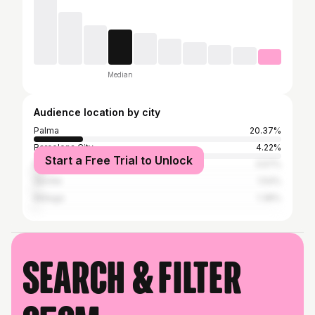
Median
Audience location by city
Palma
20.37%
Barcelona City
4.22%
Start a Free Trial to Unlock
Madrid city
3.57%
Seville
1.54%
Málaga
1.38%
Search & filter