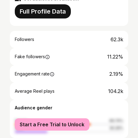
Full Profile Data
62.3k
Followers
11.22%
Fake followers
2.19%
Engagement rate
104.2k
Average Reel plays
Audience gender
female
69.74%
Start a Free Trial to Unlock
male
30.26%