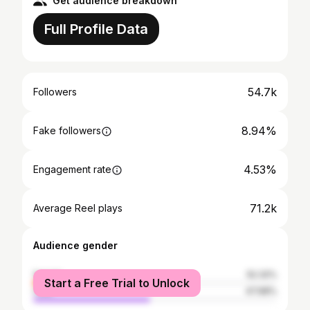
Get audience breakdown
Full Profile Data
54.7k
Followers
8.94%
Fake followers
4.53%
Engagement rate
71.2k
Average Reel plays
Audience gender
female
52.32%
Start a Free Trial to Unlock
male
47.68%