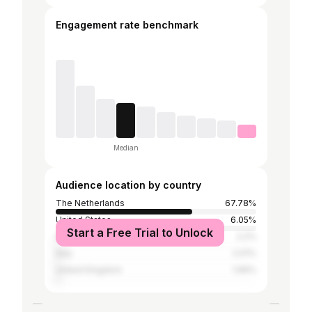
Engagement rate benchmark
Median
Audience location by country
The Netherlands
67.78%
United States
6.05%
Start a Free Trial to Unlock
Spain
2.2%
Italy
2.01%
United Kingdom
1.66%