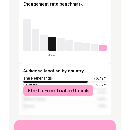
Engagement rate benchmark
Median
Audience location by country
The Netherlands
76.79%
Belgium
5.62%
Start a Free Trial to Unlock
Spain
3.13%
United States
1.44%
France
1.16%