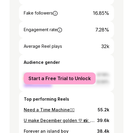
16.85%
Fake followers
7.28%
Engagement rate
32k
Average Reel plays
Audience gender
female
67.16%
Start a Free Trial to Unlock
male
32.84%
Top performing Reels
Need a Time Machine😮‍💨
55.2k
U make December golden 💛 📸: @yosoy_hose
39.6k
Forever an island boy
38.4k