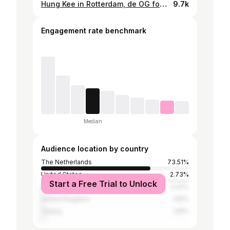
Hung Kee in Rotterdam, de OG foodspot van @per_de_man . Eindelijk! Eyy dit was delicioussss. 😍 Was een classic spot. Die intvis peper zout toch?! Buitenaards! 👽 #rotterdamfood #food
9.7k
Engagement rate benchmark
Median
Audience location by country
The Netherlands
73.51%
United States
2.73%
Start a Free Trial to Unlock
Spain
2.42%
United Kingdom
1.81%
Turkey
1.81%