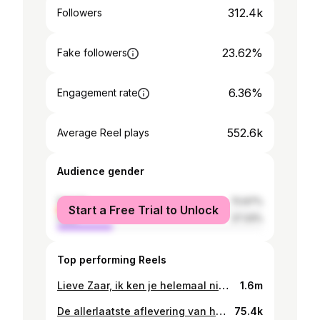
312.4k
Followers
23.62%
Fake followers
6.36%
Engagement rate
552.6k
Average Reel plays
Audience gender
female
72.67%
Start a Free Trial to Unlock
male
27.33%
Top performing Reels
Lieve Zaar, ik ken je helemaal niet echt, een aantal keer kwamen we elkaar tegen, maar ik voelde al vrij snel dat je een verhaal te vertellen had. Ik ben je ontzettend dankbaar dat je dit bij mij wilde doen. Het waren heftige onderwerpen die voorbij kwamen, zoals je donkere en zware depressies, het vele drank en drugs gebruik, het gesprek om zelfmoordgedachtes maakte diepe indruk. Gelukkig was er ook ruimte voor bijzondere thema’s als het geloof en je kindje & natuurlijk de liefde ;) Nogmaals, bedankt dat je mij vertrouwde om zo open en kwetsbaar je verhaal te delen. Lieve kijkers, het is een pittige, maar mooie aflevering geworden! Enjoy! X Denk je aan Zelfmoord? Hulp is beschikbaar! Praat vandaag nog met iemand via 113 Zelfmoordpreventie.
1.6m
De allerlaatste aflevering van het seizoen en wat voor één… Samen met Jutta praat ik over haar topsport carrière, de liefde, haar onzekerheden, haar oneindige discipline, ook is ze erg openhartig over haar strijd met voeding en lichaam en de struggles die hier mee gepaard gingen. Lieverd, bedankt dat je je verhaal bij mij wilde doen, ik ben echt ontzettend blij met het eindresultaat! Succes komende periode & geniet van de liefde en al de mooie dingen die gebeuren! 🫶🏻 Lieve kijkers, eigenlijk best een beetje verdrietig, alweer de laatste aflevering van het seizoen… Wel een pareltje, al zeg ik het zelf… 😛 Mega mega bedankt voor jullie support en lieve reacties de afgelopen weken! We zijn snel terug met nieuwe video’s, beloofd!! ❤️
75.4k