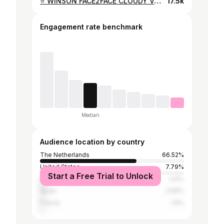
⭐️ WINSON FACE2FACE CLOUDY VOL. 1 ⭐️ to play together as friends is always something different, so our first set together & then even a f2f was DAMN - rotterdam you absolutely killed it. @rotterdamrave x @240kmh.k YOU killed it. cloudy: thanks to @fantasm_techno for being my back up if i had died, lucky me i didn’t 👍🏽 videos by @slproduktion 💛
17.5k
Engagement rate benchmark
Median
Audience location by country
The Netherlands
66.52%
United States
7.79%
Start a Free Trial to Unlock
Belgium
3.6%
Spain
2.69%
France
1.9%