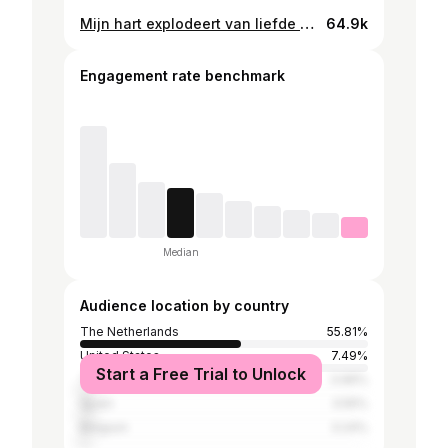
Mijn hart explodeert van liefde en trots, trots op mijn zus, trots op deze kleine vent. Ik ben oom!!! 🥹🥹 Welkom lieve James! 🤍🤍🤍
64.9k
Engagement rate benchmark
Median
Audience location by country
The Netherlands
55.81%
United States
7.49%
Start a Free Trial to Unlock
Thailand
3.96%
Spain
3.55%
Belgium
3.24%