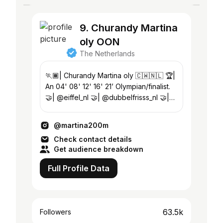
9. Churandy Martina
oly OON
The Netherlands
🏃🏾| Churandy Martina oly 🇨🇼🇳🇱 🏆|
An 04' 08' 12' 16' 21’ Olympian/finalist.
🤝| @eiffel_nl 🤝| @dubbelfrisss_nl 🤝|
@bluebaycuracao
@martina200m
Check contact details
Get audience breakdown
Full Profile Data
63.5k
Followers