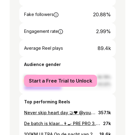
20.88%
Fake followers
2.99%
Engagement rate
89.4k
Average Reel plays
Audience gender
female
56.78%
Start a Free Trial to Unlock
male
43.22%
Top performing Reels
Never skip heart day 🤝❤️ @youngla code KAJ @upfront code KAJ #reel #fitness #gym #motivation #bench #pov
357.1k
De batch is klaar…👨‍🍳 PRE PRO 3.0 CITRUS STAAT NU LIVE!
27k
100KM ULTRA Op de nacht van 29 november ga ik 100km rennen om geld op te halen voor jongeren met mentale gezondheidsproblemen. Als jongen die al sinds jongs af aan kampt met psychische problemen weet ik hoe waardevol de juiste hulp kan zijn. Daarom ren ik deze 100km ultra run voor de Sander Foundation. Zij zetten zich in om jongeren te helpen met het vinden van de juiste psychische hulp en hebben ook recentelijk een programma gelanceerd, Sunny, dat jongeren helpt met het inrichten van hun leven en overzicht te bewaren over hun gedachten. Mocht je interesse hebben dan kun je de website bezoeken en indien je wat kleingeld kan missen, dan kun je doneren via de link in mijn bio. Alleen al dit bericht delen of herplaatsen maakt ook al een enorm verschil. Speak up en alvast bedankt voor de support, Kaj Noah Prins
18.6k