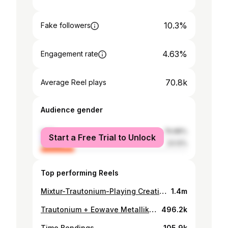
10.3%
Fake followers
4.63%
Engagement rate
70.8k
Average Reel plays
Audience gender
male
76.88%
Start a Free Trial to Unlock
female
23.12%
Top performing Reels
Mixtur-Trautonium-Playing Creating a new idea
1.4m
Trautonium + Eowave Metallik Resonator = perfect combi Preparation for the live show @concertgebouw Oct 18 (ADE) Tickets: concertgebouw.nl/ludowic [link in bio]
496.2k
Time Bendings…
105.9k