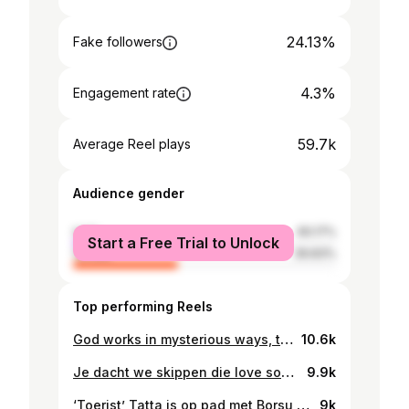
24.13%
Fake followers
4.3%
Engagement rate
59.7k
Average Reel plays
Audience gender
male
60.17%
Start a Free Trial to Unlock
female
39.83%
Top performing Reels
God works in mysterious ways, thanks @usher 🙏🏿❤️
10.6k
Je dacht we skippen die love songs? Aanstaande vrijdag, GIOVANNI II 💿💿❤️
9.9k
‘Toerist’ Tatta is op pad met Borsu in Suriname, maar of dat zo soepel loopt… 👀 Aflevering 2 van Mocro Maffia zie je vanaf morgen! 🔥
9k