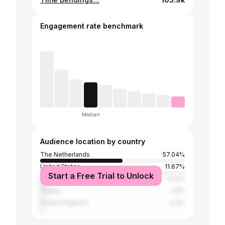
Engagement rate benchmark
Median
Audience location by country
The Netherlands
57.04%
United States
11.67%
Start a Free Trial to Unlock
Germany
3.64%
Turkey
2.9%
United Kingdom
2.4%