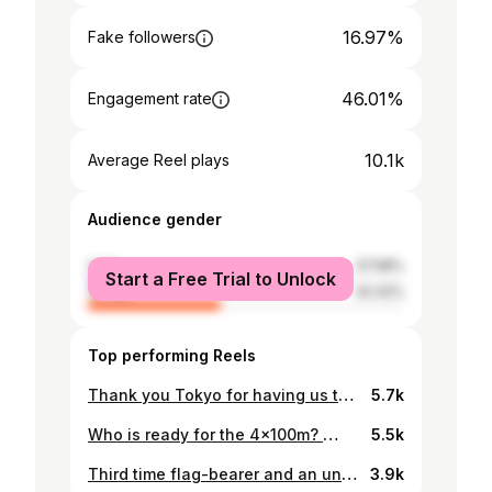
16.97%
Fake followers
46.01%
Engagement rate
10.1k
Average Reel plays
Audience gender
male
57.58%
Start a Free Trial to Unlock
female
42.42%
Top performing Reels
Thank you Tokyo for having us there and to make the Olympic Games possibel for us. You guys did great. Arigato 🤗 #Teamnl you guys did great. Best games ever and for Athletics too best game ever. Lets continue dreaming and work hard to make those dreams come true, keep inspiring the youth and everybody that look up to us. Proud of you all!! (P.s this is my first foto by the rings after 4 games 😅😅)📸@cavideo
5.7k
Who is ready for the 4x100m? 🙋🏾‍♂️ #justsmile #thankful #blessed🙏 #teamnl 🇨🇼🇳🇱
5.5k
Third time flag-bearer and an unbelievable fifth Olympic Games. Thanks everyone who made this possible, @keetoldenbeuving and whole @teamnlinsta enjoy have fun and lets bring alot of medal back home!!!
3.9k