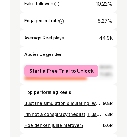
10.22%
Fake followers
5.27%
Engagement rate
44.9k
Average Reel plays
Audience gender
male
28.54%
Start a Free Trial to Unlock
female
71.46%
Top performing Reels
Just the simulation simulating. Wat denk jij? 👀
9.8k
I’m not a conspiracy theorist, I just ask questions.🤪 Ik ben benieuwd welke het meest met jou resoneert en of je nog een briljante toevoeging hebt. Let me know in de comments🔥🔥
7.3k
Hoe denken jullie hierover?
6.6k