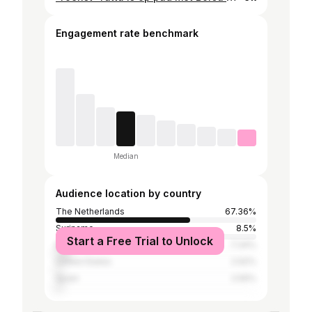
Engagement rate benchmark
Median
Audience location by country
The Netherlands
67.36%
Suriname
8.5%
Start a Free Trial to Unlock
Belgium
7.34%
United States
2.92%
Spain
2.56%