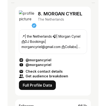
8. MORGAN CYRIEL
The Netherlands
📍| the Netherlands 🎧| Morgan Cyriel
📩DJ Bookings|
morgancyriel@gmail.com 📩Collabs|
morgan@socialicons.nl
@morgancyriel
@morgancyriel
Check contact details
Get audience breakdown
Full Profile Data
Followers