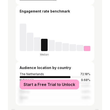
Engagement rate benchmark
Median
Audience location by country
The Netherlands
72.18%
Indonesia
9.68%
Start a Free Trial to Unlock
United States
4.03%
France
2.62%
Spain
2.62%