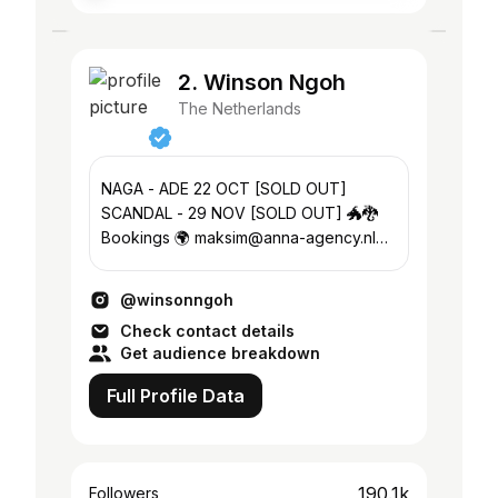
2. Winson Ngoh
The Netherlands
NAGA - ADE 22 OCT [SOLD OUT]
SCANDAL - 29 NOV [SOLD OUT] 🐲🐉
Bookings 🌍 maksim@anna-agency.nl
MGMT 📧 Mano@thisismyhou.se
@winsonngoh
Check contact details
Get audience breakdown
Full Profile Data
190.1k
Followers