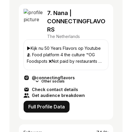
7. Nana |
CONNECTINGFLAVO
RS
The Netherlands
▶️Kijk nu 50 Years Flavors op Youtube
🫂 Food platform 4 the culture ™️OG
Foodspots ❌Not paid by restaurants 📩
info@connectingflavors.com
@nanakwxsi 🥷🏾
@connectingflavors
Other socials
Check contact details
Get audience breakdown
Full Profile Data