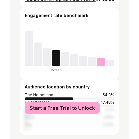
Engagement rate benchmark
Median
Audience location by country
The Netherlands
54.3%
United States
17.48%
Start a Free Trial to Unlock
Belgium
3.7%
Brazil
3.16%
Italy
2.33%