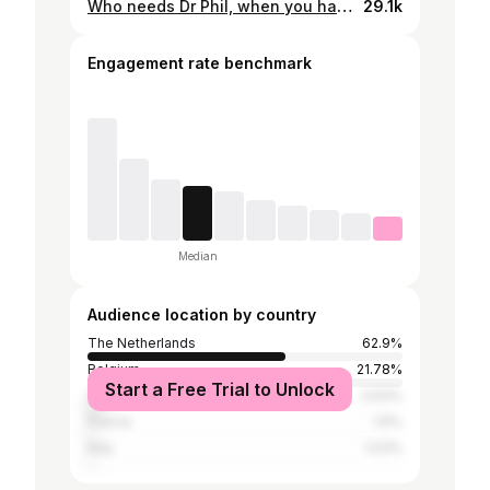
Who needs Dr Phil, when you have doctor Morgan😏 #haveaniceweekend
29.1k
Engagement rate benchmark
Median
Audience location by country
The Netherlands
62.9%
Belgium
21.78%
Start a Free Trial to Unlock
Spain
3.93%
France
1.6%
Italy
1.03%