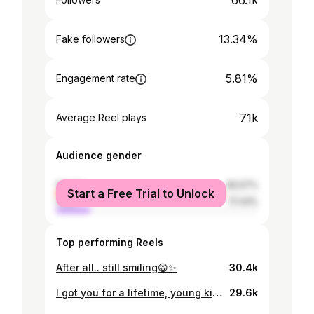
66.1k
13.34%
Fake followers
5.81%
Engagement rate
71k
Average Reel plays
Audience gender
female
82.57%
Start a Free Trial to Unlock
male
17.43%
Top performing Reels
After all.. still smiling😁✨
30.4k
I got you for a lifetime, young king 💙👑
29.6k