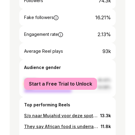
74.3k
Followers
16.21%
Fake followers
2.13%
Engagement rate
93k
Average Reel plays
Audience gender
female
45.42%
Start a Free Trial to Unlock
male
54.58%
Top performing Reels
S/o naar Mujahid voor deze spot! Heerlijke authentieke Syrische shawarma bij Chef Juzzev. 🙏🏾 Delicioussss!🖤😍 #food #amsterdamfood #shawarma
13.3k
They say African food is underrated. We say, they’ve just never tasted it right. Join ons bij hetAfrican Food Festival voor food & enjoyment!🍽️🔥 #AfricanFood
11.8k