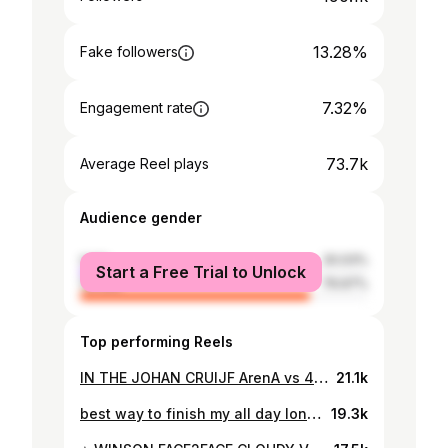
13.28%
Fake followers
7.32%
Engagement rate
73.7k
Average Reel plays
Audience gender
male
20.03%
Start a Free Trial to Unlock
female
79.97%
Top performing Reels
IN THE JOHAN CRUIJF ArenA vs 40.000 🏟️ @verkniptevents I’m still trying to process it…. 😂 Standing there, surrounded by my idols, my fans and the energy felt like everything I’ve ever worked for came together in one moment. I’m endlessly thankful to everyone who believed in me, who stood by me, who helped me grow. This was more than a dream. thank you with all my heart 💗 this is too insane for words….
21.1k
best way to finish my all day long 12 hours of playing 😭😭😭.. eternally thankful for your trust and supporting me all the way. They are proud of me Thank you @complexmaastricht 📹 @shotbyparra
19.3k