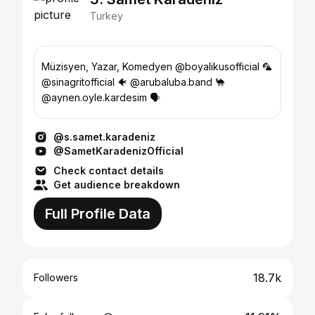
Turkey
Müzisyen, Yazar, Komedyen @boyalikusofficial 🦜
@sinagritofficial 🐠 @arubaluba.band 🐪
@aynen.oyle.kardesim 🗣️
@s.samet.karadeniz
@SametKaradenizOfficial
Check contact details
Get audience breakdown
Full Profile Data
18.7k
Followers