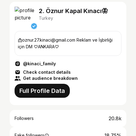
2. Öznur Kapal Kınacı🦋
Turkey
📩oznur.27.kinaci@gmail.com Reklam ve İşbirliği
için DM ♡ANKARA♡
@kinaci_family
Check contact details
Get audience breakdown
Full Profile Data
20.8k
Followers
18.75%
Fake followers