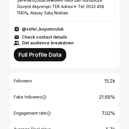
Şereflikoçhisar/ANKARA 1989’dan Günümüze
Güvenli Alışverişin TEK Adresi⚜️ Tel: 0533 458
1140📞 Atasay Satış Noktası
@zafer_kuyumculuk
Check contact details
Get audience breakdown
Full Profile Data
15.2k
Followers
21.69%
Fake followers
7.02%
Engagement rate