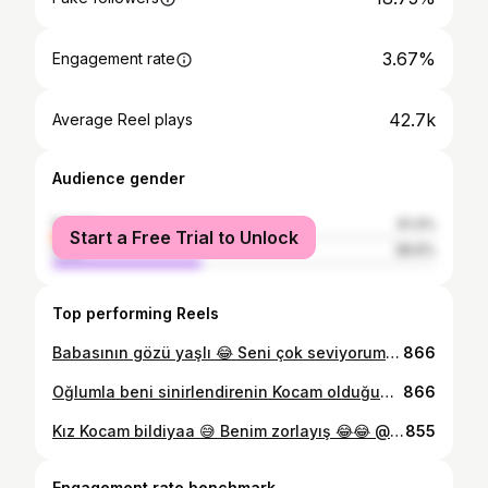
3.67%
Engagement rate
42.7k
Average Reel plays
Audience gender
female
61.4%
Start a Free Trial to Unlock
male
38.6%
Top performing Reels
Babasının gözü yaşlı 😂 Seni çok seviyorum Annecim ❤️ @kinacigoktug @kinaci_family
866
Oğlumla beni sinirlendirenin Kocam olduğunu farketmişizdir... 😂😍 @kinacigoktug @isakinaci . . . . . #ai̇le #keşfet #keşfetteyiz #akım #fyp
866
Kız Kocam bildiyaa 😅 Benim zorlayış 😂😂 @isakinaci @kinaci_family . . . . . #karıkoca #aile #oyun #keşfetteyizzz #ankara
855
Engagement rate benchmark