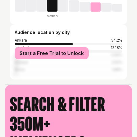
Median
Audience location by city
Ankara
54.2%
Istanbul
12.18%
Start a Free Trial to Unlock
İzmir
2.94%
Antalya
2.52%
Bursa
1.68%
Search & filter
350M+