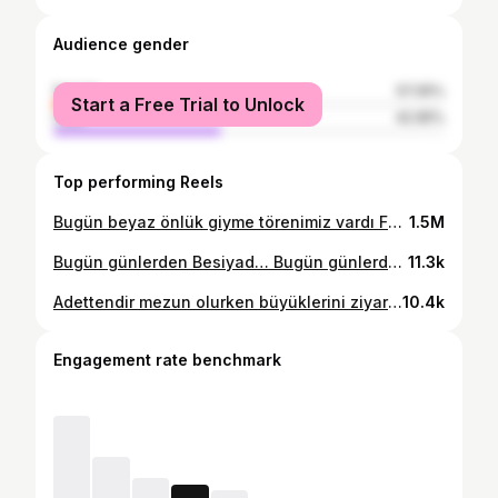
Audience gender
female
57.05%
Start a Free Trial to Unlock
male
42.95%
Top performing Reels
Bugün beyaz önlük giyme törenimiz vardı Fakültemizde. Genç, heyecanlı, pırıl pırıl meslektaşlarımızın yetiştiğini görmek hem biz hocalarını hem de onlara büyük emek veren ailelerini onurlandırdı. Yolları açık olsun..🥰💐🧿 #lokmanhekimüniversitesi #beyazönlükgiymetöreni #hekimolmak #tıpfakültesi #tıpfakültesiöğrencileri
1.5M
Bugün günlerden Besiyad… Bugün günlerden Beşiktaş… Beşiktaşlı Demet Akalın’ın sahne aldığı ve Beşiktaşlı Başkanımız Mansur Yavaş’ın da katılımıyla coşkusu bir kat daha artan Balomuz… Sayın Başkanımız ve düzenleme kurulu başta olmak üzere emeği geçen herkese çok teşekkürler..🖤🤍🖤🦅🦅🧿 #besiyad #beşiktaşk #beşi̇ktaş
11.3k
Adettendir mezun olurken büyüklerini ziyaret etmek, emekleri için teşekkür etmek. Biz de yeni mezun ettiğimiz genç meslektaşlarımız ile beraber onları yetiştiren hocaları olarak üzerimizde en büyük hakka sahip en yüce büyüyümüzü ziyaret ettik Atamızın huzuruna çıkıp sonsuz şükranlarımızı sunduk..❤️🇹🇷❤️ #atamizindeyiz🇹🇷🇹🇷🇹🇷 #tıpfakültesiöğrencileri #gençhekimler #lokmanhekimüniversitesi #tıpfakültesimezunları #atayaziyaret🇹🇷❤️
10.4k
Engagement rate benchmark