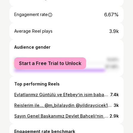
6.67%
Engagement rate
3.9k
Average Reel plays
Audience gender
female
12.52%
Start a Free Trial to Unlock
male
87.48%
Top performing Reels
Evlatlarımız Güntülü ve Efebey’in isim babası, değerli liderimiz Sayın Devlet Bahçeli’yi ailece ziyaret ettik. Allah başımızdan eksik etmesin.
7.4k
Reislerim ile… @m_bilalaydin @yildiraycicek1944
3k
Sayın Genel Başkanımız Devlet Bahçeli’nin Özel Kalem Müdürü, kıymetli büyüğümüz Sn. Murat Çeliker ve Liderimizin Başdanışmanı, TÜRKGÜN Gazetesi’nin Başyazarı Sn. Yıldıray Çiçek ile iftar soframızı paylaştık. Birlik, kardeşlik ve güzel dileklerle geçen bu anlamlı akşamda, samimi ve verimli bir sohbet gerçekleştirdik. Nazik katılımları ve kıymetli paylaşımları için her iki büyüğümüze de gönülden teşekkür ediyorum.
2.9k
Engagement rate benchmark