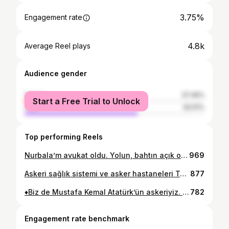
3.75%
Engagement rate
4.8k
Average Reel plays
Audience gender
female
37.49%
Start a Free Trial to Unlock
male
62.51%
Top performing Reels
Nurbala’m avukat oldu. Yolun, bahtın açık olsun annem.
969
Askeri sağlık sistemi ve asker hastaneleri Türk Ordusu’nun savaşma kabiliyetinin en önemli sacayaklarından biridir. Hiç vakit kaybetmeden açılmalıdır.
877
♦️Biz de Mustafa Kemal Atatürk’ün askeriyiz. ♦️Bugün ve daima. ♦️Siz gideceksiniz. ♦️Türk askerinin ruhu Atatürkçüdür, bu gerçeği kabulleneceksiniz. #teğmenimedokunma
782
Engagement rate benchmark