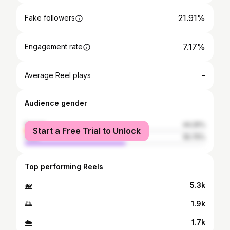
21.91%
Fake followers
7.17%
Engagement rate
-
Average Reel plays
Audience gender
female
44.25%
Start a Free Trial to Unlock
male
55.75%
Top performing Reels
🐋
5.3k
🌅
1.9k
☁️
1.7k