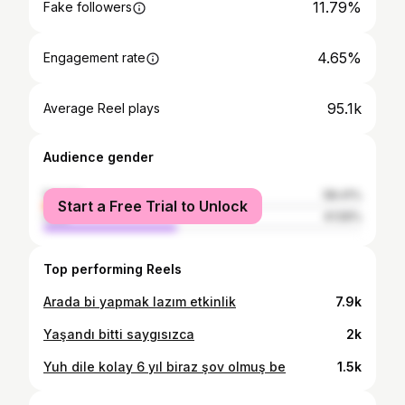
11.79%
Fake followers
4.65%
Engagement rate
95.1k
Average Reel plays
Audience gender
female
58.41%
Start a Free Trial to Unlock
male
41.59%
Top performing Reels
Arada bi yapmak lazım etkinlik
7.9k
Yaşandı bitti saygısızca
2k
Yuh dile kolay 6 yıl biraz şov olmuş be
1.5k