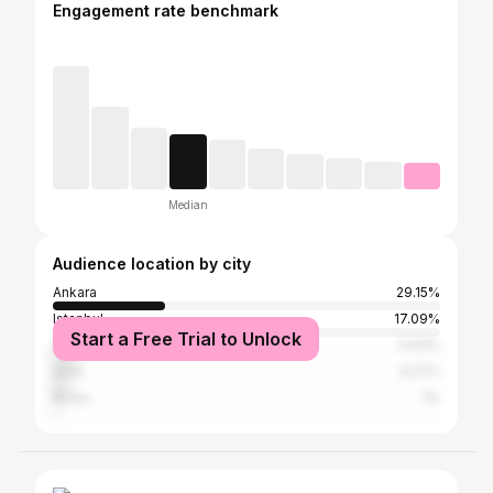
Engagement rate benchmark
Median
Audience location by city
Ankara
29.15%
Istanbul
17.09%
Start a Free Trial to Unlock
Antalya
5.03%
İzmir
4.27%
Bursa
1%