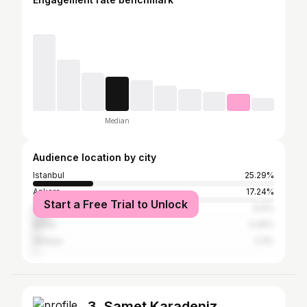
Median
Audience location by city
Istanbul
25.29%
Ankara
17.24%
Start a Free Trial to Unlock
İzmir
6.9%
Bursa
3.45%
Antalya
2.3%
3. Samet Karadeniz