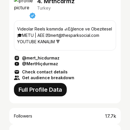
4. Mrthcdrmz
Turkey
Videolar Reels kısmında 🚮Eğlence ve Obezitesel
🎓METU | AEE 💌mert@thesparksocial.com
YOUTUBE KANALIM 🔻
@mert_hicdurmaz
@MertHiçdurmaz
Check contact details
Get audience breakdown
Full Profile Data
17.7k
Followers