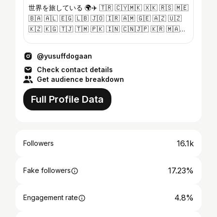
世界を旅している 🌍✈️ 🇹🇷 🇨🇾🇲🇰 🇽🇰 🇷🇸 🇲🇪
🇧🇦 🇦🇱 🇪🇬 🇱🇧 🇯🇴 🇮🇷 🇦🇲 🇬🇪 🇦🇿 🇺🇿
🇰🇿 🇰🇬 🇹🇯 🇹🇲 🇵🇰 🇮🇳 🇨🇳🇯🇵 🇰🇷 🇲🇦
🇹🇳 🇷🇺 Ankara📍
@yusuffdogaan
Check contact details
Get audience breakdown
Full Profile Data
16.1k
Followers
17.23%
Fake followers
4.8%
Engagement rate