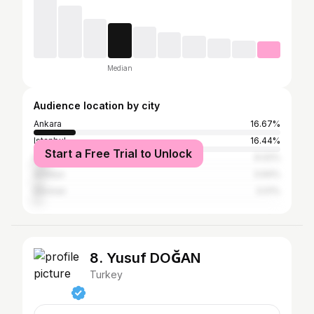
Median
Audience location by city
Ankara
16.67%
Istanbul
16.44%
Start a Free Trial to Unlock
İzmir
6.02%
Antalya
3.94%
Elbistan
3.01%
8. Yusuf DOĞAN
Turkey