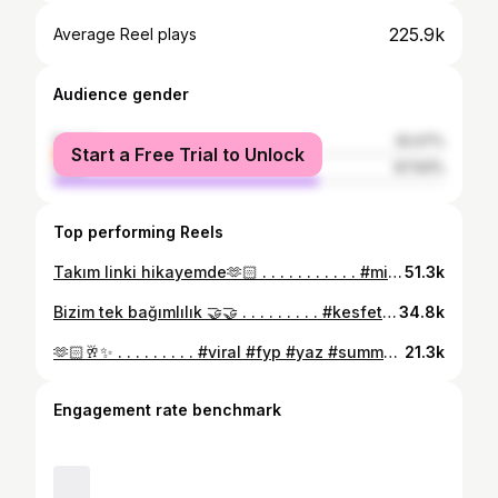
225.9k
Average Reel plays
Audience gender
female
32.07%
Start a Free Trial to Unlock
male
67.93%
Top performing Reels
Takım linki hikayemde🫶🏻 . . . . . . . . . . . #milla #trendyol #kombin #elbise #viral
51.3k
Bizim tek bağımlılık 🤝🤝 . . . . . . . . . #kesfet #ankara #fyp #kesfetteyiz #fypage #keşfetteyiz #ironi #keşfetreels #viral #komik #kombin #viralreels #akımvideolari
34.8k
🫶🏻🥂✨ . . . . . . . . . #viral #fyp #yaz #summertime #trendyolmillastilim
21.3k
Engagement rate benchmark