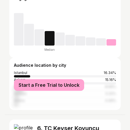
Median
Audience location by city
Istanbul
16.34%
Ankara
15.16%
Start a Free Trial to Unlock
Kayseri
8.69%
Antalya
5.32%
Adana
4.49%
6. TC Kevser Koyuncu