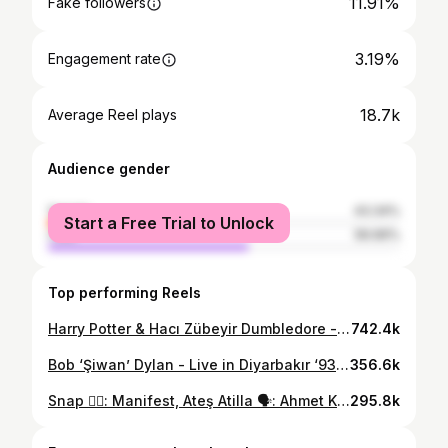
11.91%
Fake followers
3.19%
Engagement rate
18.7k
Average Reel plays
Audience gender
female
43.34%
Start a Free Trial to Unlock
male
56.66%
Top performing Reels
Harry Potter & Hacı Zübeyir Dumbledore - “Okul Nası Gidiyi?” 🎞️: Harry Potter and the Half-Blood Prince, 2009. 🎙️: Vizontele Tuuba, 2004. #harrypotter #albusdumbledore #vizonteletuuba #videocollage #videomontage #dumbledore #nejatuygur #vizontele #keşfet #keşfetteyiz #yılmazerdoğan
742.4k
Bob ‘Şiwan’ Dylan - Live in Diyarbakır ‘93 🎞️: Bob Dylan, Live in Hughes Stadium Fort Collins, Colorado, 1976. 🎙️: Reşo, Lo Dılo, 1999. #bobdylan #reşo #lodılo #miniklip #kurdishmusic #megrimegri #joanbaez #countrymusic #kürtçemüzik #kurdish #keşfet #keşfetteyiz
356.6k
Snap ✍🏽: Manifest, Ateş Atilla 🗣️: Ahmet Kaya #keşfetteyiz #emindeğilim #manifest #ahmetkaya #yapayzekayayaptırabilirdin #taklitmizahımıkaldı @m6nifestgirls
295.8k