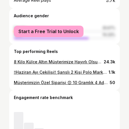
5.7k
Average Reel plays
Audience gender
female
25.67%
Start a Free Trial to Unlock
male
74.33%
Top performing Reels
8 Kilo Külçe Altın Müşterimize Hayırlı Olsun 🙏🏻✨😍 ZAFER ALICI KUYUMCULUK • SENİN TARZIN #zaferkuyumculuk #şereflikoçhisar #ankara #kulu #aksaray
24.3k
‼️Haziran Ayı Çekilişi‼️ Şanslı 2 Kişi Polo Marka Kadın Saat Kazanacak 👍🏻❤️ 5 Haziran Cuma Günü Açıklanacaktır✨ Çekiliş Şartları : 1. Gönderiyi Beğen ✅ 2.Sayfayı Takip Et ✅ 3.Yoruma En Az 1 Arkadaşını Etiketle ✅ Herkese Bol Şans ✨🙏🏻😍
1.1k
Müşterimizin Özel Siparişi 😍 10 Gramlık 4 Adet Bilezik 🌸 ZAFER KUYUMCULUK • SENİN TARZIN #zaferkuyumculuk #şereflikoçhisar #kulu #aksaray #ankara
50
Engagement rate benchmark