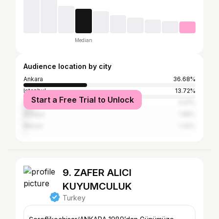
Median
Audience location by city
Ankara
36.68%
Istanbul
13.72%
Start a Free Trial to Unlock
İzmir
5.01%
Antalya
1.85%
Mersin
1.32%
9. ZAFER ALICI
KUYUMCULUK
Turkey