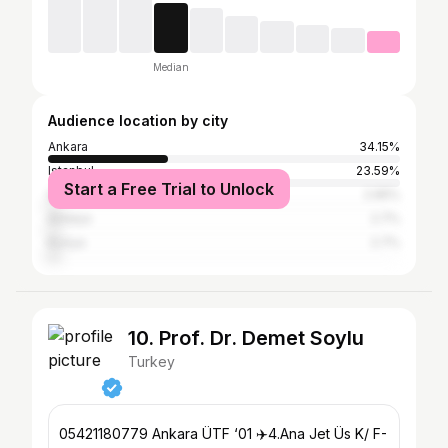
Median
Audience location by city
Ankara
34.15%
Istanbul
23.59%
Start a Free Trial to Unlock
İzmir
2.95%
Antalya
2.7%
Konya
2.7%
10. Prof. Dr. Demet Soylu
Turkey
05421180779 Ankara ÜTF ‘01 ✈️4.Ana Jet Üs K/ F-