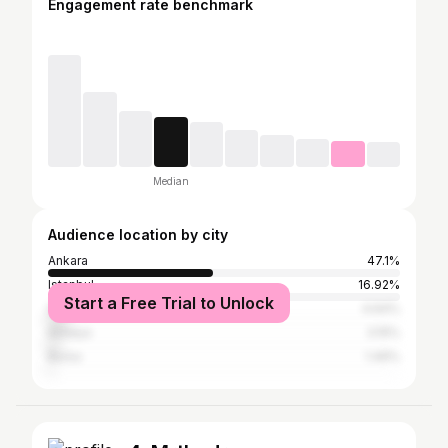
Engagement rate benchmark
Median
Audience location by city
Ankara
47.1%
Istanbul
16.92%
Start a Free Trial to Unlock
İzmir
4.64%
Antalya
3.15%
Bursa
1.49%