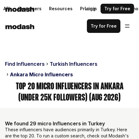
API
Customers
Resources
Pricing
Login
Request a demo
Try for Free
Try for Free
Find Influencers
Turkish Influencers
Ankara Micro Influencers
Top 20 Micro Influencers in Ankara
(Under 25k Followers) (Aug 2026)
We found 29 micro Influencers in Turkey
These influencers have audiences primarily in Turkey. Here
are the top 20. To run a custom search, check out Modash's