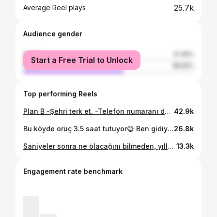
25.7k
Average Reel plays
Audience gender
female
41.45%
Start a Free Trial to Unlock
male
58.55%
Top performing Reels
Plan B -Şehri terk et. -Telefon numaranı değiştir. -Yeni insanlar keşfet. -Hayata sıfırdan başla. #seyahat #keşfetteyiz #reels #ankara #gezgin
42.9k
Bu köyde oruç 3.5 saat tutuyor😅 Ben gidiyorum arkadaşlar 😂 . . . . . #keşfetteyim #keşfetteyiz #reels #oruç #ramazanayı
26.8k
Saniyeler sonra ne olacağını bilmeden, yıllar sonrasının hayalini kuruyoruz… . . . . . . #reels #keşfetteyim #keşfet #gezgin #seyahat
13.3k
Engagement rate benchmark