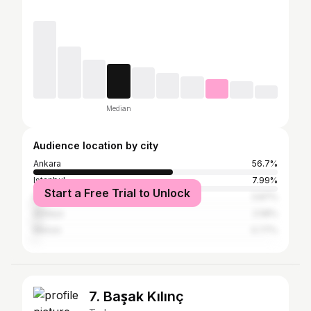
Median
Audience location by city
Ankara
56.7%
Istanbul
7.99%
Start a Free Trial to Unlock
İzmir
3.87%
Antalya
2.58%
Mersin
0.77%
7. Başak Kılınç