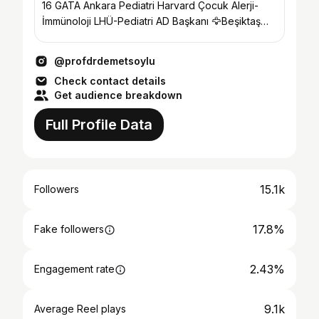
16 GATA Ankara Pediatri Harvard Çocuk Alerji-
İmmünoloji LHÜ-Pediatri AD Başkanı 🦅Beşiktaş
Kongre Üyesi
@profdrdemetsoylu
Check contact details
Get audience breakdown
Full Profile Data
15.1k
Followers
17.8%
Fake followers
2.43%
Engagement rate
9.1k
Average Reel plays