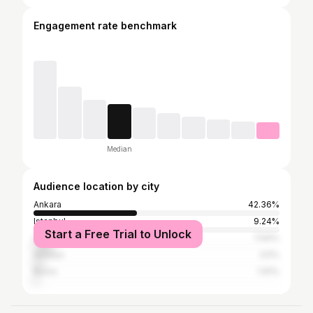
Engagement rate benchmark
Median
Audience location by city
Ankara
42.36%
Istanbul
9.24%
Start a Free Trial to Unlock
İzmir
7.64%
Antalya
3.5%
Bursa
1.91%