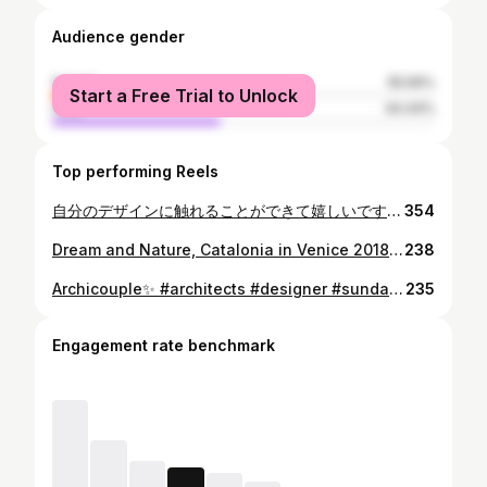
Audience gender
female
55.56%
Start a Free Trial to Unlock
male
44.44%
Top performing Reels
自分のデザインに触れることができて嬉しいです。 "KUTU" . Photo credit:@irfanylz Production: Emin Kılıçer Design: Yıldız Kılınçer . #architecture #design #productdesign #furnituredesign #furniture #interiordesign #interiorarchitecture #tasarım #mobilya #içmimar #içmimarlık #dekorasyon #decoration #建築 #インテリア #家具 #デザイン #デザイナー #写真 #アトリエ #ydesignatelier #シンプル #モダン #モダンインテリア #ミニマル
354
Dream and Nature, Catalonia in Venice 2018 by RCR. #venicebiennale #catalonia #rcr #exhibition #architecture #design #venice #italy #ベニス #ビエンナル #建築 #デザイン #イタリア #写真 #日常 #展覧会
238
Archicouple✨ #architects #designer #sunday #dailylook #style
235
Engagement rate benchmark