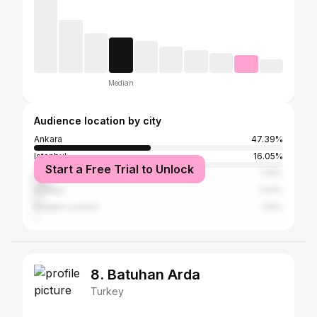
Median
Audience location by city
Ankara
47.39%
Istanbul
16.05%
Start a Free Trial to Unlock
İzmir
7.16%
Antalya
2.51%
Greater London
1.16%
8. Batuhan Arda
Turkey