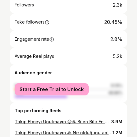
2.3k
Followers
20.45%
Fake followers
2.8%
Engagement rate
5.2k
Average Reel plays
Audience gender
female
51.15%
Start a Free Trial to Unlock
male
48.86%
Top performing Reels
Takip Etmeyi Unutmayın 😊🙏 Bilen Bilir En Büyük Kumardır… 😂 #tayland #viral #gezgin #kesfetteyiz #keşfetedüş
3.9M
Takip Etmeyi Unutmayın 🙏 Ne olduğunu anlayana kadar 😂 #tayland #viral #gezgin #kesfetteyiz #keşfetedüş
1.2M