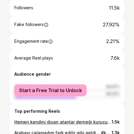
11.5k
Followers
27.92%
Fake followers
2.21%
Engagement rate
7.6k
Average Reel plays
Audience gender
female
40.67%
Start a Free Trial to Unlock
male
59.33%
Top performing Reels
Hemen kendini dışarı atanlar derneği kurucusu #summer #ror #sis #likeforlikes #free
1.5k
Arabayı çalamadım fark edilir gibi geldi… #kastamonu #ılgaz #car #araba #turuncusaç #kamp #balenciaga #rain
1.3k