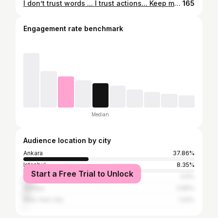
I don’t trust words ... I trust actions... Keep moving❗️Nothing new to read...
165
Engagement rate benchmark
Median
Audience location by city
Ankara
37.86%
Istanbul
8.35%
Start a Free Trial to Unlock
İzmir
5.6%
Antalya
3.89%
New York City
1.42%