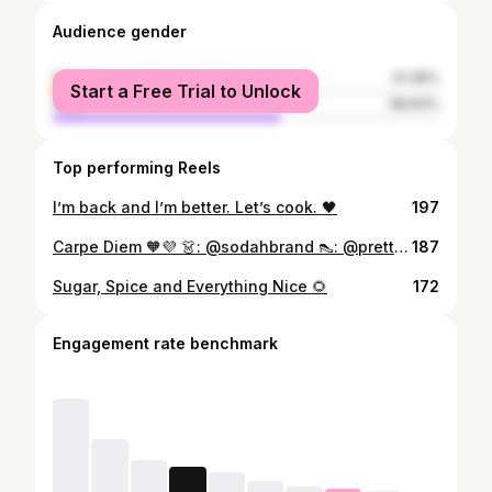
Audience gender
female
41.36%
Start a Free Trial to Unlock
male
58.64%
Top performing Reels
I’m back and I’m better. Let’s cook. 🖤
197
Carpe Diem 🧡💜 👗: @sodahbrand 👠: @prettylittlething
187
Sugar, Spice and Everything Nice 🌻
172
Engagement rate benchmark