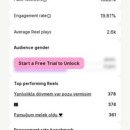
19.81%
Engagement rate
2.6k
Average Reel plays
Audience gender
female
48.16%
Start a Free Trial to Unlock
male
51.84%
Top performing Reels
Yanlışlıkla dövmem var pozu vermişim
378
🌃
374
Pamuğum melek oldu ❤️
361
Engagement rate benchmark