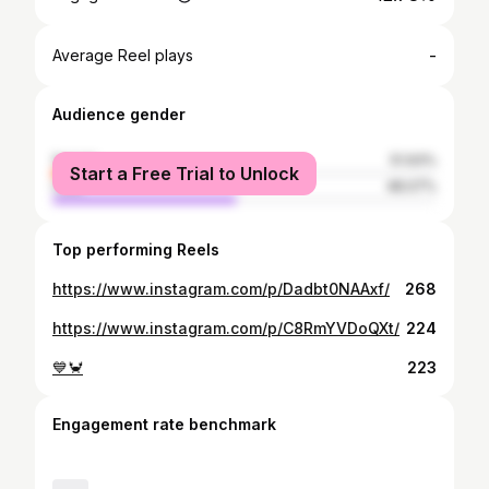
-
Average Reel plays
Audience gender
female
51.93%
Start a Free Trial to Unlock
male
48.07%
Top performing Reels
https://www.instagram.com/p/Dadbt0NAAxf/
268
https://www.instagram.com/p/C8RmYVDoQXt/
224
💙🦀
223
Engagement rate benchmark