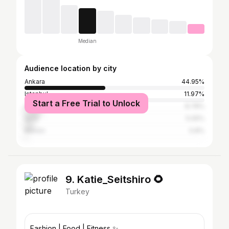
Median
Audience location by city
Ankara
44.95%
Istanbul
11.97%
Start a Free Trial to Unlock
Antalya
8.78%
İzmir
5.05%
Mersin
0.8%
9. Katie_Seitshiro 🌻
Turkey
Fashion | Food | Fitness ✨