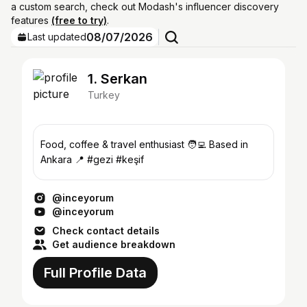
a custom search, check out Modash's influencer discovery
features
(free to try)
.
08/07/2026
Last updated
1. Serkan
Turkey
Food, coffee & travel enthusiast 🧑‍💻 Based in
Ankara 📍 #gezi #keşif
@inceyorum
@inceyorum
Check contact details
Get audience breakdown
Full Profile Data