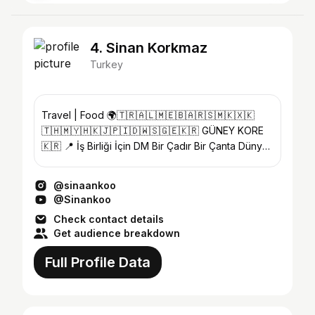
4. Sinan Korkmaz
Turkey
Travel | Food 🌍🇹🇷🇦🇱🇲🇪🇧🇦🇷🇸🇲🇰🇽🇰
🇹🇭🇲🇾🇭🇰🇯🇵🇮🇩🇼🇸🇬🇪🇰🇷 GÜNEY KORE
🇰🇷 📍 İş Birliği İçin DM Bir Çadır Bir Çanta Dünya
Turunda 👌 Beşiktaş
@sinaankoo
@Sinankoo
Check contact details
Get audience breakdown
Full Profile Data