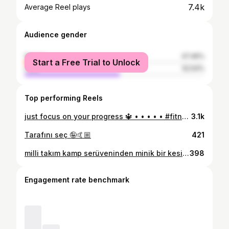
7.4k
Average Reel plays
Audience gender
female
47.46%
Start a Free Trial to Unlock
male
52.54%
Top performing Reels
just focus on your progress 🔱 • • • • • #fitness #gym #explorepage #fyp #gymrat #motivation #kesfet #kesfetteyiz #fitnessmotivation #inspiration #inspirationalquotes #mindset #growthmindset #gymmotivation #fitnessjourney #fitnessaddict
3.1k
Tarafını seç 🤪🤙🏼
421
milli takım kamp serüveninden minik bir kesit 🇹🇷 / bir yıl aradan sonra post atınca gülmeden edilmiyor 😆
398
Engagement rate benchmark