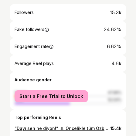
15.3k
Followers
24.63%
Fake followers
6.63%
Engagement rate
4.6k
Average Reel plays
Audience gender
female
47.96%
Start a Free Trial to Unlock
male
52.04%
Top performing Reels
“Dayı sen ne diyon!” 🤦‍♂️ Öncelikle tüm Özbek halkını tenzih ediyorum. 8 gün boyunca böyle densiz bir soru ve tavırla bir kez karşılaştım o da bu, herkesin bu toprakları gezmesini mutlaka hatırlatıyorum :) Dayı önce ceviz yiyin diyor yok teşekkür ediyorum, sonra sorusını yöneltiyor. Cevabı beğenmeyince hafiften sinir oluyor. Yuvamızdan binlerce kilometre uzakta dahi olsak Atatürk ismi tüm gericileri halen titretiyor. Bu nasıl bir büyüklüktür ❤️💚 #özbekistan #yurtdışı #keşfet
15.4k