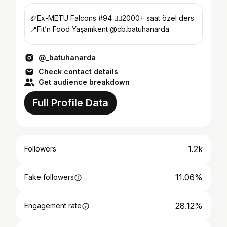
🏈Ex-METU Falcons #94 🏋🏻2000+ saat özel ders
📍Fit’n Food Yaşamkent @cb.batuhanarda
@_batuhanarda
Check contact details
Get audience breakdown
Full Profile Data
1.2k
Followers
11.06%
Fake followers
28.12%
Engagement rate