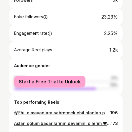
2k
Followers
23.23%
Fake followers
2.25%
Engagement rate
1.2k
Average Reel plays
Audience gender
female
21%
Start a Free Trial to Unlock
male
79%
Top performing Reels
🤓Ehil olmayanlara sabretmek ehil olanları parlatır #mevlanacelaleddinrumi
196
Aslan oğlum başarılarının devamını dilerim ❤️❤️❤️@bthnyndgn
173