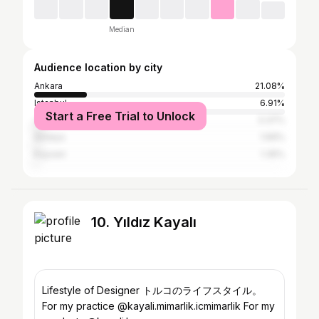
Median
Audience location by city
Ankara
21.08%
Istanbul
6.91%
Start a Free Trial to Unlock
Johannesburg
3.37%
Antalya
1.69%
Kayseri
1.35%
10. Yıldız Kayalı
Lifestyle of Designer トルコのライフスタイル。
For my practice @kayali.mimarlik.icmimarlik For my