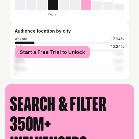
Median
Audience location by city
Ankara
17.64%
Tokyo
10.24%
Start a Free Trial to Unlock
Istanbul
7.24%
Bursa
2.52%
Ōsaka
2.2%
Search & filter
350M+