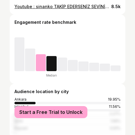
Youtube : sinanko TAKİP EDERSENİZ SEVİNİRİM 🤗 Var mı öyle pat diye hayale ulaşmak ? Neler yaşadım... #reels #keşfet #fy #fyp #keşfetteyiz #gezgin
8.5k
Engagement rate benchmark
Median
Audience location by city
Ankara
19.95%
Istanbul
11.56%
Start a Free Trial to Unlock
Antalya
2.27%
İzmir
1.59%
Kayseri
0.91%