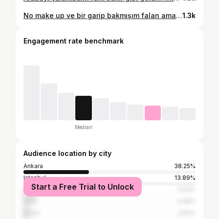
No make up ve bir garip bakmışım falan ama ben sevdim. . . . . . . . . . . #eskişehir #turuncusaç #selfie ##influencer #influencermarketing #followforlike #likesforlike #gölge #güneş
1.3k
Engagement rate benchmark
Median
Audience location by city
Ankara
38.25%
Istanbul
13.89%
Start a Free Trial to Unlock
Eskişehir
7.03%
İzmir
4.46%
Bursa
2.92%