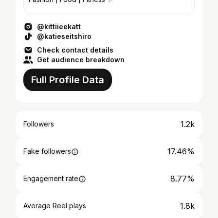
@kittiieekatt
@katieseitshiro
Check contact details
Get audience breakdown
Full Profile Data
1.2k
Followers
17.46%
Fake followers
8.77%
Engagement rate
1.8k
Average Reel plays