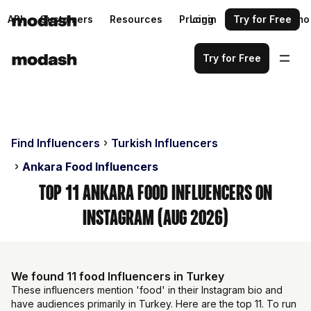
API
Customers
Resources
Pricing
Login
Request a demo
Try for Free
Try for Free
Find Influencers
Turkish Influencers
Ankara Food Influencers
Top 11 Ankara Food Influencers on
Instagram (Aug 2026)
We found 11 food Influencers in Turkey
These influencers mention 'food' in their Instagram bio and
have audiences primarily in Turkey. Here are the top 11. To run