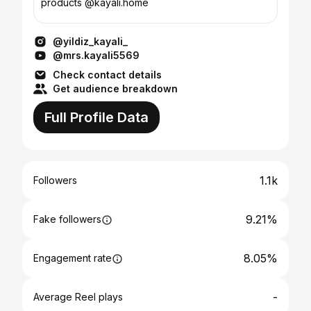
products @kayali.home
@yildiz_kayali_
@mrs.kayali5569
Check contact details
Get audience breakdown
Full Profile Data
1.1k
Followers
9.21%
Fake followers
8.05%
Engagement rate
-
Average Reel plays