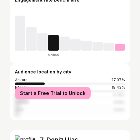
Median
Audience location by city
Ankara
27.07%
Istanbul
19.43%
Start a Free Trial to Unlock
Konya
11.79%
Antalya
4.59%
İzmir
3.93%
7. Deniz Ulaş