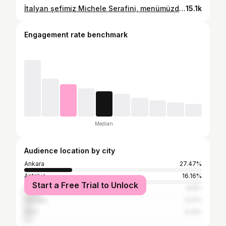
İtalyan şefimiz Michele Serafini, menümüzdeki lezzetleri, #risotto ve #ossobuco yu, anlatıyor... Yemeklerimizi denemek için restaurant kısmımızda yerinizi ayırmayı unutmayın: DM / ☎️ Rsrv: (531) 223 37 99 #ankara #lavarealice #italianfood
15.1k
Engagement rate benchmark
Median
Audience location by city
Ankara
27.47%
Antalya
16.16%
Start a Free Trial to Unlock
Istanbul
8.8%
Perugia
5.21%
İzmir
4.31%