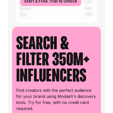
Start a Free Trial to Unlock
Russia
1.57%
Poland
1.42%
Italy
1.26%
Search &
filter 350M+
influencers
Find creators with the perfect audience
for your brand using Modash's discovery
tools. Try for free, with no credit card
required.