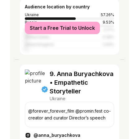
Audience location by country
Ukraine
57.26%
Russia
9.53%
Start a Free Trial to Unlock
Germany
5.17%
United States
3.36%
United Kingdom
2.54%
9. Anna Buryachkova
• Empathetic
Storyteller
Ukraine
@forever_forever_film @promin.fest co-
creator and curator Director’s speech
@anna_buryachkova