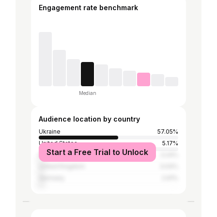
Engagement rate benchmark
Median
Audience location by country
Ukraine
57.05%
United States
5.17%
Start a Free Trial to Unlock
Italy
3.24%
United Kingdom
3.04%
Germany
2.91%