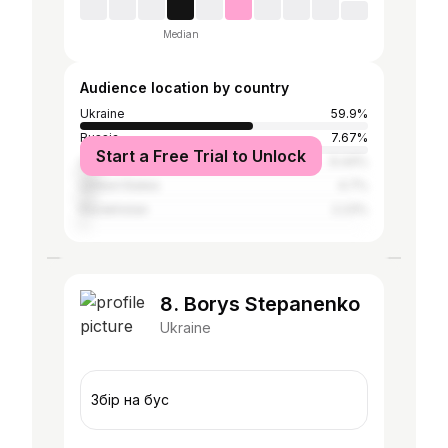
Median
Audience location by country
Ukraine
59.9%
Russia
7.67%
Start a Free Trial to Unlock
United Kingdom
6.44%
United States
4.7%
Kazakhstan
2.23%
8. Borys Stepanenko
Ukraine
Збір на бус