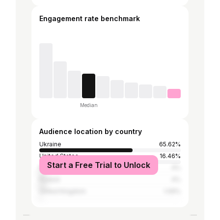
Engagement rate benchmark
Median
Audience location by country
Ukraine
65.62%
United States
16.46%
Start a Free Trial to Unlock
Russia
4%
Poland
4%
United Kingdom
1.09%