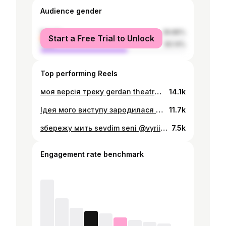
Audience gender
female
39.86%
Start a Free Trial to Unlock
male
60.14%
Top performing Reels
моя версія треку gerdan theatre - по-за ночі 🙌🏻
14.1k
Ідея мого виступу зародилася на Маланку. @gudkova_alyona підійшла до мене й каже, що задумала такий фестиваль. Я сказала, що подумаю, але приблизно в цей момент уже почала уявляти, якою може бути ця музика та як вона має звучати. Попри те, що в цей час завжди дуже важко щось планувати, я прийшла до @aniel_arin і кажу: «Давай робити». Я знаю Даню з самого початку свого шляху, тому довіра була 10/10. Дякую тобі, друже! Вдячна, що все було без тривог. Дякую, що це відбулося. Але не забуваймо, якою ціною! Донатьмо й дякуймо щодня. Вітаю всіх людей @vyrii.prostoneba Хочу, щоб це відбувалося і після перемоги, і щоб до нас приїжджали з-за кордону. Вірю. p.s. Це не нова Джа, це Джа, яку ви просто ще не бачили 😁🤪 Ph : @alex_demydenko @olizitch
11.7k
збережу мить sevdim seni @vyrii.prostoneba
7.5k
Engagement rate benchmark