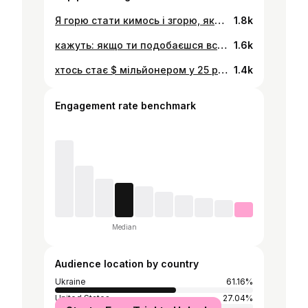
Я горю стати кимось і згорю, якщо не стану
1.8k
кажуть: якщо ти подобаєшся всім, значить точно щось робиш не так. так ок, можете привітати - я напевно нарешті почав робити все правильно :))) кількість хейтерський коментарів у тікток збільшилась у 2 рази, про мене почали знімати відео «викриття» і казати, що я живу успішним успіхом. у цей момент згадується фраза: “ненавидіти цього персонажа в інтернеті чи любити? - просто дивіться, цього достатньо” йдемо далі :)
1.6k
хтось стає $ мільйонером у 25 років, але помирає у 50 років, проживши нещасливе життя. а хтось стає СЕО у 50, але живе найщасливіше життя та помирає у 90. хтось завершує навчання у 20 років, розуміючи, що це не його. а хтось здобуває першу освіту у 35, розуміючи, що це мрія всього життя. хтось завершує свій кар’єрний шлях у 45, хтось його розпочинає у 70. хтось знаходить любов у 16, а хтось у 46, але вони обоє її знайшли. кожен у цьому світі живе у своїй часовій зоні. люди поруч з тобою можуть здаватися «позаду» або «попереду». але кожен з них змагається тільки із собою та у власній гонці. ти не запізнюєшся, ти не зашвидко. не дай соціальним мережам розмити твоє увлення про життя. ціль: бути кращим ніж я був вчора, а не бути кращим ніж мій друг / сусід / той чувак з інсти всьому свій час, довіряй процесу та живи своє найкраще життя.
1.4k
Engagement rate benchmark
Median
Audience location by country
Ukraine
61.16%
United States
27.04%