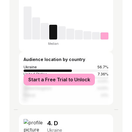
Median
Audience location by country
Ukraine
56.7%
United States
7.36%
Start a Free Trial to Unlock
Italy
4.03%
United Kingdom
4.03%
France
3.1%
4. D
Ukraine