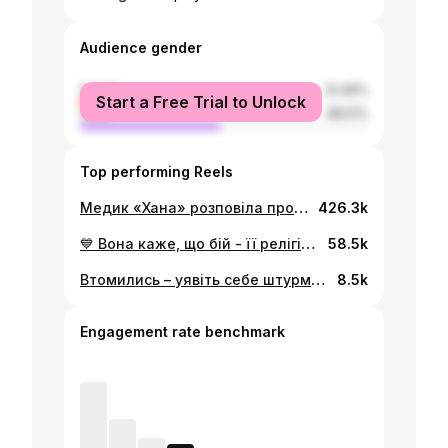
Audience gender
female
51.49%
Start a Free Trial to Unlock
male
48.51%
Top performing Reels
Медик «Хана» розповіла про важливість обʼєднання фронту та тилу. Послухайте🫶
426.3k
💙 Вона каже, що бій - її релігія, а армія - її монастир. І що всі попередні духовні практики - дитячі ясла у порівнянні зі службою. Вона грунтовно підходить до усього, що робить. Тому готувалася до служби і пройшла від курсів для цивільних до індивідуальних тренувань з бойовими інструкторами. 💛 Вона переконана, що лише з сильною армією можлива сильна держава і щоб зміцнити власну державу відмовилася від яскравого життя артменеджерки та кураторки культурних проєктів і пішла служити у ЗСУ. 🫡 Ганна Васик @hannavasyk нині працює санітарною інструкторкою медичного пункту у складі евакуаційної бригади десантно-штурмового батальйону. Дівчина також проводить навчання для штурмовиків та веде приймання хворих у зоні бойових дій. А ще шуткує, що армія - найбільш креативна організація з усіх, в яких їй доводилося працювати. #armwomennow #захисниці #дівчатазсу
58.5k
Втомились – уявіть себе штурмовиком. Текст в картинках.
8.5k
Engagement rate benchmark