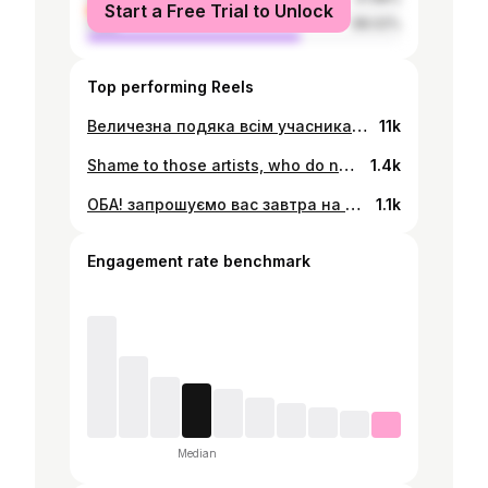
Start a Free Trial to Unlock
male
68.02%
Top performing Reels
Величезна подяка всім учасникам фестивалю та насамперед команді @closer.ua за фантастичний вікенд. Було неймовірно 💕
11k
Shame to those artists, who do not refuse to play in russia during henocidal war in Ukraine. You may declare you support peace, but then you play at the russian festival with the army tent, where they recruit people to join the russian z army?? You can remove tags out of this post, but we will remember your names for ever. Shame! @atomtm_official @federico__molinari_ @sanproper @outlinefestival
1.4k
ОБА! запрошуємо вас завтра на тест драйв нашого улюбленця: Hi-Level PM5000! граємо весь день пліч-о-пліч-о-пліч, з бейбі Бо$амі: @oleh.ind @borys_stepanenko 14:00-22:30 📍 @k41community.fund
1.1k
Engagement rate benchmark
Median