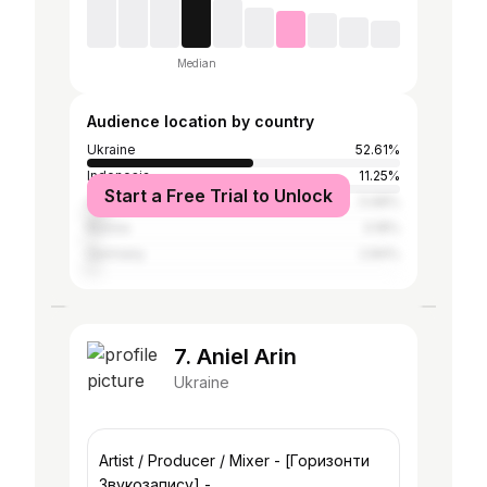
Median
Audience location by country
Ukraine
52.61%
Indonesia
11.25%
Start a Free Trial to Unlock
United States
5.68%
Russia
3.18%
Germany
2.84%
7. Aniel Arin
Ukraine
Artist / Producer / Mixer - [Горизонти
Звукозапису] -