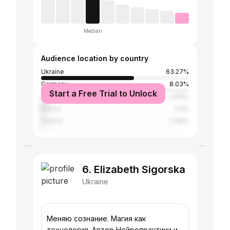
Median
Audience location by country
Ukraine
63.27%
Germany
8.03%
Start a Free Trial to Unlock
United States
4.99%
Russia
3.4%
Poland
2.46%
6. Elizabeth Sigorska
Ukraine
Меняю сознание. Магия как
технология. Автор Нейропрактики и