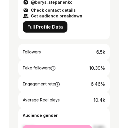
@borys_stepanenko
Check contact details
Get audience breakdown
Full Profile Data
6.5k
Followers
10.39%
Fake followers
6.46%
Engagement rate
10.4k
Average Reel plays
Audience gender
female
31.98%