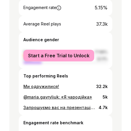
5.15%
Engagement rate
37.3k
Average Reel plays
Audience gender
female
77.89%
Start a Free Trial to Unlock
male
22.11%
Top performing Reels
Ми одружилися!
32.2k
@maria.gavryliuk: «Я чародійка»
5k
Запрошуємо вас на презентацію нової колекції Gunia Project — “Дивосвіт”! Долучайтесь до особливого дня разом з співзасновницями бренду — Марією Гаврилюк та Наталею Каменською. У новій колекції ми представимо вироби, що втілюють українське мистецтво та натхнення. На вас чекають новинки з кераміки, прикраси та ексклюзивні моделі одягу та розіграш подарунку серед клієнтів. 📅 Дата: 15 листопада 📍 Локація: Шоурум Gunia у Львові, вул. Вірменська, 4 🕐 Час: з 14:00 до 20:00 Будемо раді бачити вас серед перших, хто познайомиться з “Дивосвітом”!
4.7k
Engagement rate benchmark