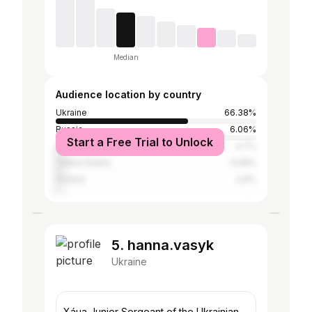
Median
Audience location by country
Ukraine
66.38%
Russia
6.06%
Start a Free Trial to Unlock
Germany
4.7%
United States
4.08%
Poland
2.6%
5. hanna.vasyk
Ukraine
Хáна Junior Sergeant of the Ukrainian