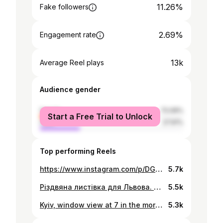
11.26%
Fake followers
2.69%
Engagement rate
13k
Average Reel plays
Audience gender
female
72.09%
Start a Free Trial to Unlock
male
27.91%
Top performing Reels
https://www.instagram.com/p/DGapaNKtyR9/
5.7k
Різдвяна листівка для Львова. Пишаюся, бо Львів люблю сильно. #lviv #ukraine
5.5k
Kyiv, window view at 7 in the morning ten days ago. The closest time I saw and felt the russian missile hit so far @zeitmagazin #russianukrainewar #kyiv
5.3k