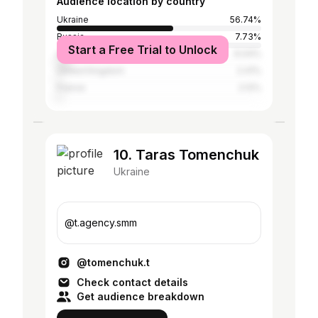
Audience location by country
Ukraine
56.74%
Russia
7.73%
Start a Free Trial to Unlock
United States
6.04%
United Kingdom
2.41%
France
2.12%
10. Taras Tomenchuk
Ukraine
@t.agency.smm
@tomenchuk.t
Check contact details
Get audience breakdown