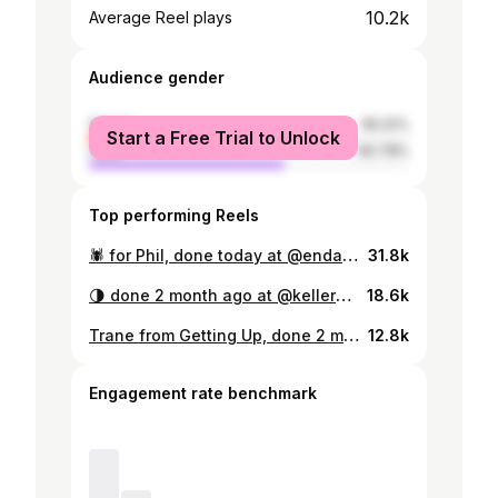
10.2k
Average Reel plays
Audience gender
female
39.22%
Start a Free Trial to Unlock
male
60.78%
Top performing Reels
🕷 for Phil, done today at @endayz_parlor in Berlin Last spots this year: - Berlin 17.12 - Amsterdam 21.12 ~ Brussels ~26-27.12 #handpoke
31.8k
🌗 done 2 month ago at @kellerkunst_ in Basel for @romane_10 Taking appointments: - Warsaw 4-5.01 - Kyiv 17-22.01 #handpoke
18.6k
Trane from Getting Up, done 2 month ago at @varg.zurich #handpoke #marcecko #marceckosgettingup #gettingup #2006 #dtsey
12.8k
Engagement rate benchmark