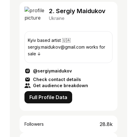
2. Sergiy Maidukov
Ukraine
Kyiv based artist 🇺🇦
sergiy.maidukov@gmail.com works for
sale ↓
@sergiymaidukov
Check contact details
Get audience breakdown
Full Profile Data
28.8k
Followers