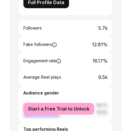
Full Profile Data
5.7k
Followers
12.81%
Fake followers
16.17%
Engagement rate
9.5k
Average Reel plays
Audience gender
female
56.7%
Start a Free Trial to Unlock
male
43.3%
Top performing Reels