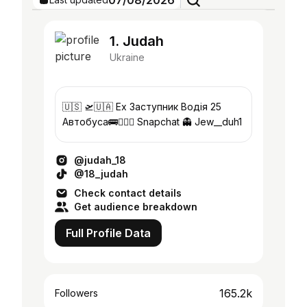
07/08/2026
1. Judah
Ukraine
🇺🇸 🛫🇺🇦⁣ Ex Заступник Водія 25
Автобуса🚌👨🏿‍✈️⁣⁣ Snapchat 👻 Jew__duh1
@judah_18
@18_judah
Check contact details
Get audience breakdown
Full Profile Data
165.2k
Followers