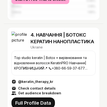
Moscow
4.46%
Kharkiv
2.15%
Odesa
1.65%
4. НАВЧАННЯ | БОТОКС
КЕРАТИН НАНОПЛАСТИКА
Ukraine
Top studio keratin | Botox • вирівнювання та
відновлення волосся KeratinPRO Навчання|
КРОПИВНИЦЬКИЙ📍 📞+380-66-59-37-677
Анна.👩🏻
@keratin_therapy_kr
Check contact details
Get audience breakdown
Full Profile Data