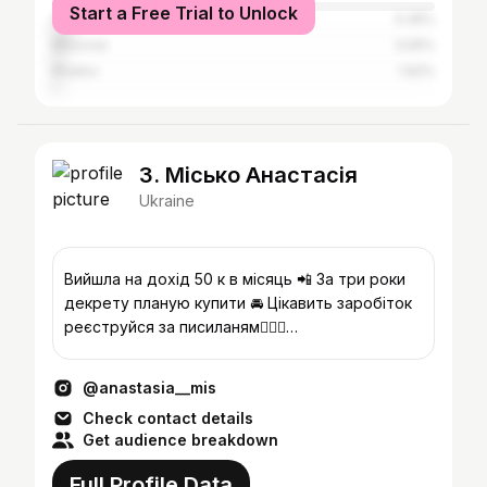
Start a Free Trial to Unlock
Odesa
5.35%
Moscow
3.05%
Kharkiv
1.92%
3. Місько Анастасія
Ukraine
Вийшла на дохід 50 к в місяць 📲 За три роки
декрету планую купити 🚘 Цікавить заробіток
реєструйся за писиланям👇🏼💸
@misko_ecoshop магазин 🌱
@anastasia__mis
Check contact details
Get audience breakdown
Full Profile Data