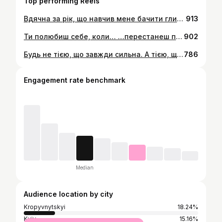
Top performing Reels
Вдячна за рік, що навчив мене бачити глибше. Слухати себе. Цінувати просте. Любити по-справжньому. 10 інсайтів, які залишаю в серці: ✨1. Дружба - не про частоту зустрічей, а про глибоке відчуття дому в іншій людині, навіть у тиші. Про тих, хто залишає світло, просто будучи поруч. ✨2. Любов до себе - це не егоїзм, а тиха обіцянка бути собі вірною, не зраджувати себе навіть тоді, коли легше здатись. ✨ 3. Особисті кордони - це про гідність і турботу водночас. Про чесність із собою і сміливість берегти свою цілісність. ✨4. Не всі залишаються, але кожна зустріч була потрібною. Хтось навчив любити, хтось - відпускати. ✨5. Рухатись далі - це не завжди бігти. Це іноді про тишу, про паузу, про вибір жити по-новому. ✨6. Мрії не чекають ідеального моменту. Вони чекають твого вибору. ✨7. Швидкість не дорівнює щастю. Найцінніше народжується у спокої. ✨8. Справжнє кохання не тримає. Воно дає простір бути собою і відчувати свою важливість. ✨9. Відпускати - це не про втрати, а про довіру до життя. ✨10. Щастя - це момент, коли вдихаєш і відчуваєш вдячність за цей день. Я вдячна за шлях, за людей, за світло, яке зберегла в собі. Chapter 35 починається.💥❤️
913
Ти полюбиш себе, коли… …перестанеш порівнювати. Коли зрозумієш: твій шлях — унікальний. І ти вже достатня. Просто така, яка є. Ти полюбиш себе, коли… …дозволиш собі бути неідеальною. Коли відчуєш: сила — не в масці, а в щирості. Ти полюбиш себе, коли… …перестанеш чекати чужого схвалення. Коли почнеш слухати не голоси ззовні, а тихий шепіт свого серця. Ти полюбиш себе, коли… …обіймеш свої слабкості, як частину краси. Коли нарешті скажеш собі: «Я не мушу бути іншою, щоб бути достойною любові.» Ти полюбиш себе, коли… …навчишся бути з собою в тиші. Коли зрозумієш: твій спокій — твоя суперсила. Ти полюбиш себе, коли… …зупинишся. І побачиш, що ти — не проблема, яку треба виправити, а історія, яку варто прожити з любов’ю. ❤️
902
Будь не тією, що завжди сильна. А тією, що вміє жити — щиро, глибоко, з любов’ю❤️ Збережена поглядом @alinakometa Зачіска @strekoza_beauty_club Макіяж @g.bar.kropyvnytskyi Квіткова композиція @elflora.kr
786
Engagement rate benchmark
Median
Audience location by city
Kropyvnytskyi
18.24%
Kyiv
15.16%