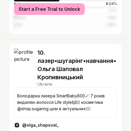
Kyiv
8.04%
Start a Free Trial to Unlock
Odesa
3.7%
Kharkiv
1.28%
Łódź
0.89%
10.
лазер•шугарінг•навчання•
Ольга Шаповал
Кропивницький
Ukraine
Володарка лазера SmartBaby800🪄 7 років
видаляю волосся Life style🙌🏻 косметика
@shop.sugaring ціни в актуальних👇🏻
@olga_shapoval_