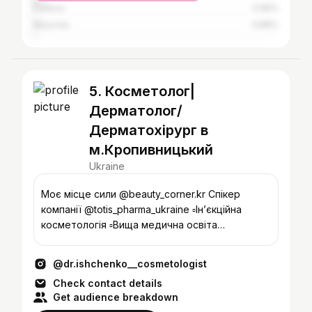
Poltava
0.95%
Moscow
0.89%
5. Косметолог|
Дерматолог/
Дерматохірург в
м.Кропивницький
Ukraine
Моє місце сили @beauty_corner.kr Спікер
компанії @totis_pharma_ukraine ▫️Інʼєкційна
косметологія ▫️Вища медична освіта
▫️Індивідуальні навчання
@dr.ishchenko__cosmetologist
Check contact details
Get audience breakdown