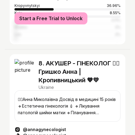
Kropyvnytskyi
36.96%
Kyiv
8.55%
Start a Free Trial to Unlock
Odesa
3.11%
Kharkiv
2%
Lviv
2%
8. АКУШЕР - ГІНЕКОЛОГ 👩‍⚕️
Гришко Анна |
Кропивницький 💙💛
Ukraine
👩‍⚕️Анна Миколаївна Досвід в медицині 15 років
🔹Естетична гінекологія 💉 🔹Лікування
патологій шийки матки 🔹Планування
вагітності🤰 💻On-line консультаціі
@annagynecologist