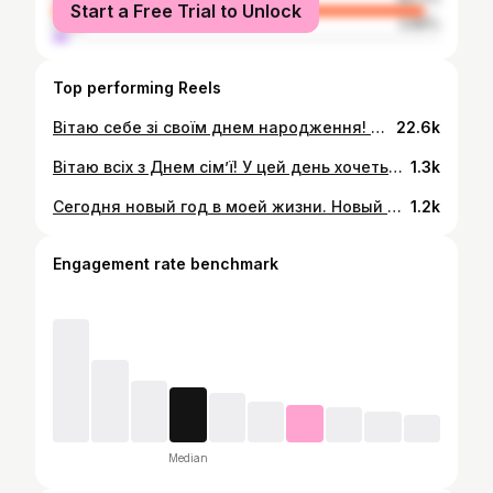
Start a Free Trial to Unlock
male
3.89%
Top performing Reels
Вітаю себе зі своїм днем народження! 🎉 Це особливий час, коли я отримую привітання і побажання від близьких. Немає нічого кращого, ніж почути щирі слова, що надихають. Оглядаючись назад, я розумію, що попереду ще багато цікавого, навіть у такі сумбурні часи. Тому бажаю собі бути кращою версією себе, ніколи не зупинятись і кайфувати від усього, що я роблю! 💫
22.6k
Вітаю всіх з Днем сім’ї! У цей день хочеться побажати вам миру, здоров’я, і безмежної радості в колі найрідніших. Нехай ваша сім’я буде міцною, як стіна, і тепла, як домашній вогник. Не забувайте що час який проведений з близькими він безцінний. Нехай кожен день буде наповнений любов’ю, розумінням та гармонією. Мирного неба над головою та благополуччя вашим оселям! 👨‍👩‍👧‍👦 Ваш доктор Анна 💙 Дякую за світлини чарівній @zheliba__ 🫶
1.3k
Сегодня новый год в моей жизни. Новый отсчет. Вы знаете я благодарна в первую очередь за жизнь моим родителям. Благодарна моим учителям. Особенно благодарна Вам мои дорогие пациентки, без вас меня не могло бы быть как доктора. Благодарна за то что вы выбираете меня, доверяете свое здоровье и здоровье будущих малышей. Да я не идеальный доктор, бывают у меня и врачебные ошибки и оплошности, но я же человек и не могу все знать. Но я стараюсь быть вам полезной и оправдывать ваши запросы. Помогать Вам спланировать долгожданную беременность, сохранить женскую молодость. И это у меня выходит только потому что вы в меня верите. Сегодня мне 35, я даже не могла представить что так быстро летит время. Сегодня я с самым близким человеком отмечаю новый год моей жизни. Оглядываясь назад я не жалею ни о чем, и не хочу поменять совершенно ничего. Но смотря вперед мне хочеться быть вам полезной, оправдать ваши ожидания и достигнуть с вами цели которые вы ставите. Одно желаю себе честно, хоть чуток меньше работать ибо я сына вижу редко, но я очень люблю работу)) Тогда ставлю цель себе глобальную на 5 лет. А вот что придумала думаю скоро вам сообщу))) Еще раз спасибо что вы есть у меня мои девочки без вас я бы не была тем кем я есть))) А я пошла праздновать свой юбилей. И перезагружаться,а то можно сгореть на работе... С уважением ваш Доктор Анна
1.2k
Engagement rate benchmark
Median