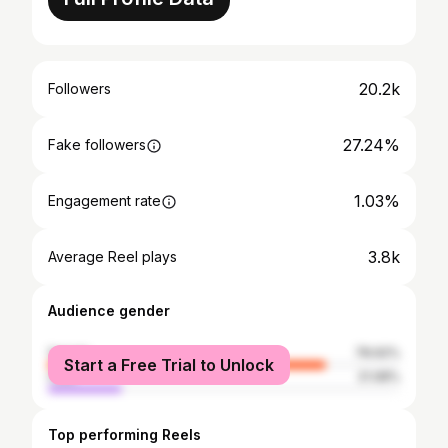
20.2k
Followers
27.24%
Fake followers
1.03%
Engagement rate
3.8k
Average Reel plays
Audience gender
female
78.92%
Start a Free Trial to Unlock
male
21.08%
Top performing Reels