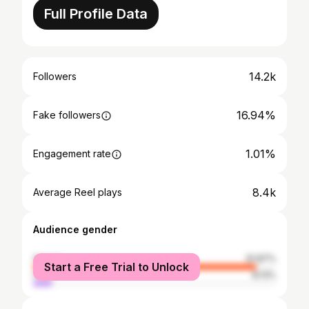
Full Profile Data
14.2k
Followers
16.94%
Fake followers
1.01%
Engagement rate
8.4k
Average Reel plays
Audience gender
female
91.87%
Start a Free Trial to Unlock
male
8.13%