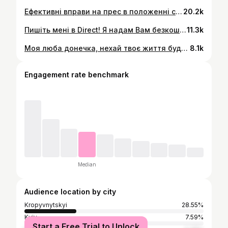
Ефективні вправи на прес в положенні стоячи 🚀 Виконуємо вправи по 15-20 разів на кожну сторону Й таких повноцінних 3 круги 🔥 Зберігай, щоб не загубили ✅ Якщо зберіг постав вогник в коментарях 🔥
20.2k
Пишіть мені в Direct! Я надам Вам безкоштовну детальну консультацію з приводу навчання 🔥 Виконано - ламінування брів + фарбування + ламі вій Матеріали 👇🏻 @elan.net.ua @annnnnna_kravchenko @logvinova_beauty #навчанняброви #брови #ламінуваннябрів #ламінуваннябрівкропивницький #ламібрівкропивницький #бровикропивницкий #кропивницкий #ламікропивницький #брови #ламіброви #бровисткропивницкий #навчаннякропивницький #kropivnitskiy #курскропивницкий #бровісткропивницький #навчаннякропивницький #курсибровістаіванофранківськ #курсибровісталуцьк #курсибровістакиїв #курсибровістачернівці #курсибровіставінниця #бровикиїв #навчаннябровикиїв #курсикиїв #курсибровикиїв навчанняброви брови ламінуваннябрів ламінуваннябрівкропивницький ламібрівкропивницький бровикропивницкий кропивницкий ламікропивницький брови ламіброви бровисткропивницкий #навчаннякропивницький kropivnitskiy курскропивницкий бровісткропивницький навчаннякропивницький курсибровістаіванофранківськ курсибровісталуцьк курсибровістакиїв курсибровістачернівці #курсибровіставінниця #бровикиїв #навчаннябровикиїв #курсикиїв @ba_association
11.3k
Моя люба донечка, нехай твоє життя буде сповнене кольоровими барвами, на обличчі нехай завжди сяє посмішка а поруч завжди щоб вірні друзі 🤞 Навчайся добре, цінуй себе та поважай інших ) Я впевнена тебе чекає світле багатогранне майбутнє 🙏🏻
8.1k
Engagement rate benchmark
Median
Audience location by city
Kropyvnytskyi
28.55%
Kyiv
7.59%
Start a Free Trial to Unlock