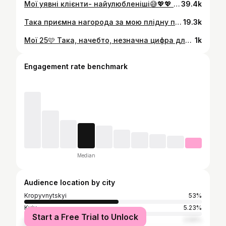
Мої уявні клієнти- найулюбленіші😅💖💖 #кропивницкий #кератин #волосся
39.4k
Така приємна нагорода за мою плідну працю ❤️‍🔥😍😍 дякую всім, хто розділяє зі мною цю безмежну любов до краси волосся 😻🥺❣️
19.3k
Мої 25🩷 Така, начебто, незначна цифра для багатьох, але за цей період часу я пройшла всі круги від повного розчарування у собі до впевненої особистості . У квітні буде 8 років стажу моєї роботи в бʼюті індустрії. І це для мене дуже вагома цифра. Я віддала свою молодість, свої «золоті часи» для того, щоб відчувати стабільність під ногами. І надалі я хочу, щоб ви пишались мною, спостерігали за розвитком та були пліч о пліч. Адже за цей період я втратила подруг, перестала спілкуватись з 99% свого оточення, та загострила свій фокус лише виключно на роботі, я тут практично живу . Стільки змін сталось за ці часи. Я пишаюсь собою, це не завищена самооцінка, а нарешті адекватне ставлення до того, скільки себе я вам віддаю. Ви навіть не уявляєте , що для мене значить моя робота , мої дівчатка, я на всю голову стала залежна від процедур 😅 поки у мене вистачає здоровʼя, та я маю змогу вкладатись у свій розвиток - я буду ставати кращою версією себе ❤️💞 Дакую всім за поздоровлення, ви - найкращі 🥹🩷
1k
Engagement rate benchmark
Median
Audience location by city
Kropyvnytskyi
53%
Kyiv
5.23%
Start a Free Trial to Unlock
Odesa
2.59%