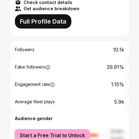
Check contact details
Get audience breakdown
Full Profile Data
10.1k
Followers
29.91%
Fake followers
1.15%
Engagement rate
5.9k
Average Reel plays
Audience gender
female
75.96%
Start a Free Trial to Unlock
male
24.04%