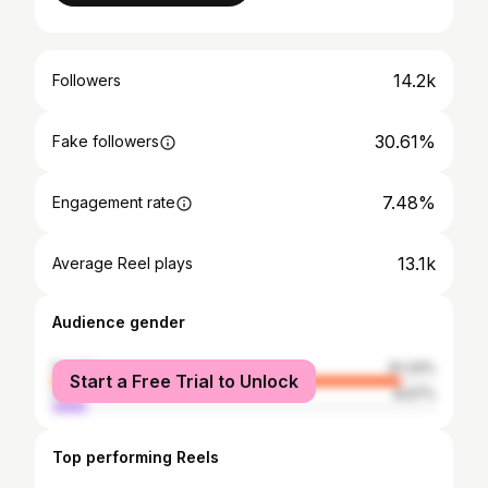
14.2k
Followers
30.61%
Fake followers
7.48%
Engagement rate
13.1k
Average Reel plays
Audience gender
female
91.33%
Start a Free Trial to Unlock
male
8.67%
Top performing Reels