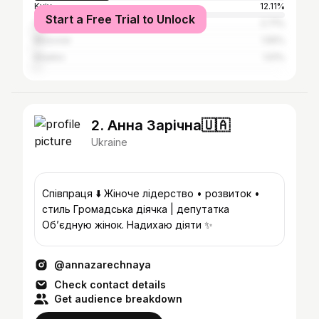
Kyiv
12.11%
Start a Free Trial to Unlock
Odesa
2.71%
Moscow
1.55%
Kharkiv
1.51%
2. Анна Зарічна🇺🇦
Ukraine
Співпраця ⬇️ Жіноче лідерство • розвиток •
стиль Громадська діячка | депутатка
Обʼєдную жінок. Надихаю діяти ✨
@annazarechnaya
Check contact details
Get audience breakdown