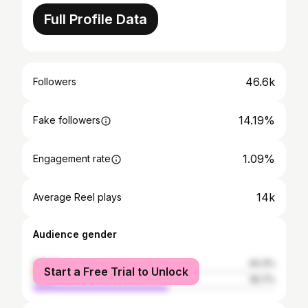
Full Profile Data
46.6k
Followers
14.19%
Fake followers
1.09%
Engagement rate
14k
Average Reel plays
Audience gender
female
44.3%
Start a Free Trial to Unlock
male
55.7%