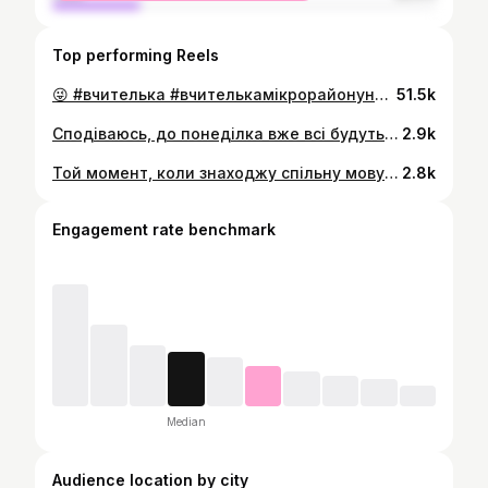
Top performing Reels
😜 #вчителька #вчителькамікрорайонунашогожителька #вчителька_мікрорайону🎓 #вчителькаукраїнської #вчительказарубіжної #інставчителька #вчительтікток #буднівчителя #шкільнібудні📚📓 #гуморукраїнською #українськийтікток #буднівчительки #школа #шкільнийгумор #жарт #жартиукраїнською #жартиукраїнською🇺🇦 #танці #танцітікток #урок #вчительблогер #реклама #рекламатікток #рекламаінстаграм #блогеркропивницький #рекламакропивницький
51.5k
Сподіваюсь, до понеділка вже всі будуть зі своїми картинами 😂 А ви вже намалювали? #вчителька #вчителькамікрорайонунашогожителька #вчителька_мікрорайону🎓 #вчителькаукраїнської #вчительказарубіжної #інставчителька #вчительтікток #буднівчителя #шкільнібудні📚📓 #гуморукраїнською #українськийтікток #буднівчительки #школа #шкільнийгумор #жарт #жартиукраїнською #жартиукраїнською🇺🇦 #танці #танцітікток #урок #вчительблогер #реклама #рекламатікток #рекламаінстаграм #блогеркропивницький #рекламакропивницький
2.9k
Той момент, коли знаходжу спільну мову з класом, з яким більшості складно 🥰 #вчителька #вчителькамікрорайонунашогожителька #вчителька_мікрорайону🎓 #вчителькаукраїнської #вчительказарубіжної #інставчителька #вчительтікток #буднівчителя #шкільнібудні📚📓 #гуморукраїнською #українськийтікток #буднівчительки #школа #шкільнийгумор #жарт #жартиукраїнською #жартиукраїнською🇺🇦 #танці #танцітікток #урок #вчительблогер #реклама #рекламатікток #рекламаінстаграм #блогеркропивницький #рекламакропивницький
2.8k
Engagement rate benchmark
Median
Audience location by city