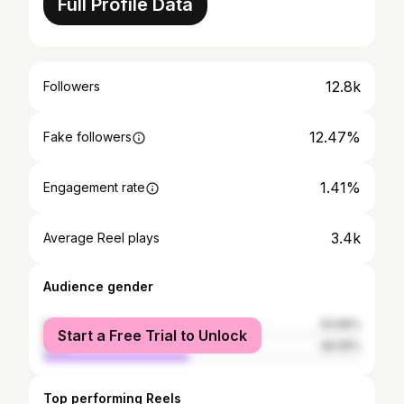
Full Profile Data
12.8k
Followers
12.47%
Fake followers
1.41%
Engagement rate
3.4k
Average Reel plays
Audience gender
female
53.95%
Start a Free Trial to Unlock
male
46.05%
Top performing Reels