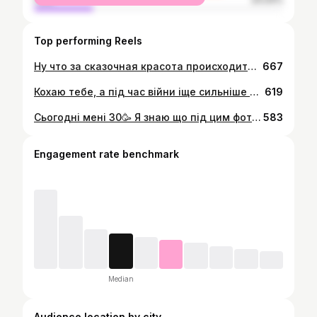
Top performing Reels
Ну что за сказочная красота происходит🪄😻
667
Кохаю тебе, а під час війни іще сильніше 🕊🇺🇦
619
Сьогодні мені 30🥳 Я знаю що під цим фото буде багато привітань, завчасно вам кажу що, моє оточення найкраще, люблю вас😊😊😊 Мене вже привітали найрідніші мені люди, дякую Богу за них❤️ За життя, за тишу, за можливість жити вдома❤️ Єдине чого попрошу, забери війну……
583
Engagement rate benchmark
Median
Audience location by city