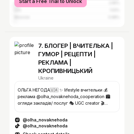
Start a Free Trial to Unlock
Odesa
2.95%
Lviv
1.02%
Moscow
0.98%
7. БЛОГЕР | ВЧИТЕЛЬКА |
ГУМОР | РЕЦЕПТИ |
РЕКЛАМА |
КРОПИВНИЦЬКИЙ
Ukraine
ОЛЬГА НЕГОДА🇺🇦 ✨ lifestyle вчительки 💰
реклама @olha_novaknehoda_cooperation 🏙️
огляди закладів/ послуг 🎭 UGC creator 🎬
TikTok - 20К 🇺🇦 депутат
@olha_novaknehoda
@olha_novaknehoda