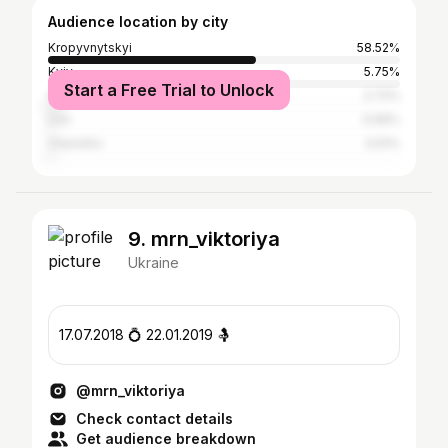
Audience location by city
Kropyvnytskyi
58.52%
Kyiv
5.75%
Start a Free Trial to Unlock
Odesa
2.72%
Lviv
0.56%
Chernihiv
0.51%
9. mrn_viktoriya
Ukraine
17.07.2018 💍 22.01.2019 🤱
@mrn_viktoriya
Check contact details
Get audience breakdown