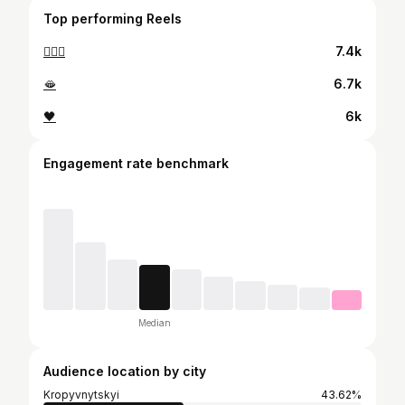
Top performing Reels
💁🏼‍♀️
7.4k
🫦
6.7k
🖤
6k
Engagement rate benchmark
Median
Audience location by city
Kropyvnytskyi
43.62%