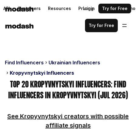
API
Customers
Resources
Pricing
Login
Request a demo
Try for Free
Try for Free
Find Influencers
Ukrainian Influencers
Kropyvnytskyi Influencers
Top 20 Kropyvnytskyi Influencers: Find
Influencers in Kropyvnytskyi (Jul 2026)
See Kropyvnytskyi creators with possible
affiliate signals