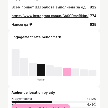
Всем привет 🙋🏻‍♂️ работа выполнена за один сеанс, 10 часов работы. Запись в Директ 📩 Консультация по телефону 📞 0(66)0078487 или лично в студии📍 улица Островского 2 #tattookrop #tattookirovograd #tattookropyvnytskyi #kropyvnytskyi #handubei #seregahandubei #tattoozavisimye #zavisimye #colortattoos #colorrealism #realismotattoo #tattoorealism #the_tattooed_ukraine #cheyennetattooequipment #worldfamousink
822
https://www.instagram.com/p/CA90DmeBkbp/
774
Навсегда 🖤
635
Engagement rate benchmark
Median
Audience location by city
Kropyvnytskyi
48.12%
Kyiv
6.49%