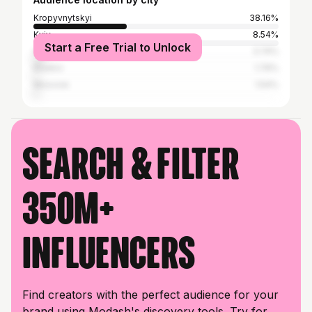
Kropyvnytskyi
38.16%
Kyiv
8.54%
Start a Free Trial to Unlock
Odesa
3.74%
Kharkiv
1.76%
Moscow
1.54%
Search & filter
350M+
influencers
Find creators with the perfect audience for your
brand using Modash's discovery tools. Try for