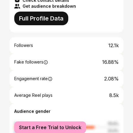
Check contact details
Get audience breakdown
Full Profile Data
12.1k
Followers
16.88%
Fake followers
2.08%
Engagement rate
8.5k
Average Reel plays
Audience gender
female
76.6%
Start a Free Trial to Unlock
male
23.4%