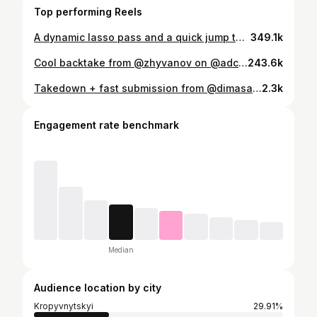
Top performing Reels
A dynamic lasso pass and a quick jump to triangle choke from @zhyvanov in the first fight at the IBJJF Brazilian National #guardpass #triangle
349.1k
Cool backtake from @zhyvanov on @adcc_official #grappling #adcc #submissiongrappling #bjj #mma #guardpass
243.6k
Takedown + fast submission from @dimasambo22023 #grappling #sambo #bjj #mma #takedowns #armbar
2.3k
Engagement rate benchmark
Median
Audience location by city
Kropyvnytskyi
29.91%