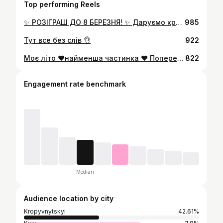
Top performing Reels
✨ РОЗІГРАШ ДО 8 БЕРЕЗНЯ! ✨ Даруємо круті подарунки, щоб ти відчула себе королевою! 👑 🎁 Що можна виграти? 💋 Збільшення губ від косметолога 🎨 Фарбування волосся від колориста 📸 Повний пакет для фотосесії: візажист + стиліст + фотограф Як взяти участь? ❤️ Підписатися на @maxim_burlakov_coloris та @dr.ishchenko__cosmetologist 💬 Написати в коментарях «Хочу!» і відзначити 1 подругу (чим більше коментарів — тим вищий шанс виграти!) 📢 Зробити репост сторіс з відміткою нас (за бажанням, але нам буде приємно 😊) Підсумки підведемо 8 березня у сторіс! Удачі! ✨
985
Тут все без слів 👌
922
Моє літо ❤️найменша частинка ❤️ Попереду тільки краще ❤️ дякую людям , які поруч❤️і тим , хто зʼявився в моєму житті 🥰
822
Engagement rate benchmark
Median
Audience location by city
Kropyvnytskyi
42.61%