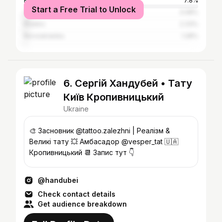
Kyiv
7.8%
Start a Free Trial to Unlock
Odesa
3.08%
Kharkiv
2.33%
Novoukrainka
1.28%
6. Сергій Хандубей • Тату
Київ Кропивницький
Ukraine
🎨 Засновник @tattoo.zalezhni | Реалізм &
Великі тату 💥 Амбасадор @vesper_tat 🇺🇦
Кропивницький 📆 Запис тут 👇
@handubei
Check contact details
Get audience breakdown