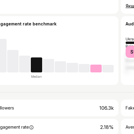
ngagement rate benchmark
Aud
Ukra
Pola
S
Ger
Russ
Unit
Median
106.3k
llowers
Fake
2.18%
gagement rate
Ave