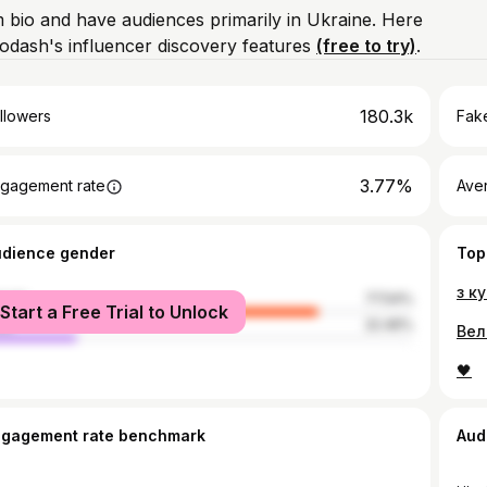
m bio and have audiences primarily in Ukraine. Here
odash's influencer discovery features
(free to try)
.
180.3k
llowers
Fake
3.77%
gagement rate
Ave
udience gender
Top
з к
male
77.54%
Start a Free Trial to Unlock
le
22.46%
Вел
🖤
ngagement rate benchmark
Aud