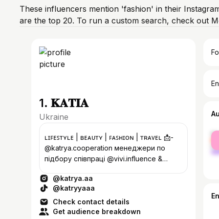
These influencers mention 'fashion' in their Instagra
are the top 20. To run a custom search, check out M
Fo
En
1. 𝐊𝐀𝐓𝐈𝐀
A
Ukraine
fe
ʟɪꜰᴇꜱᴛʏʟᴇ | ʙᴇᴀᴜᴛʏ | ꜰᴀꜱʜɪᴏɴ | ᴛʀᴀᴠᴇʟ 📩-
ma
@katrya.cooperation менеджери по
підбору співпраці @vivi.influence &
@vladatyz ʟᴠɪᴠ, ᴜᴋʀᴀɪɴᴇ | tik tok 460k+
@katrya.aa
@katryyaaa
E
Check contact details
Get audience breakdown