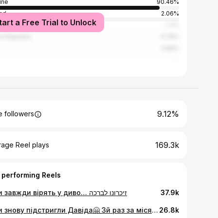
ine
90.46%
nd
2.06%
tart a Free Trial to Unlock
ia
1.7%
h Republic
0.76%
0.56%
9.12%
 followers
169.3k
rage Reel plays
 performing Reels
Діти завжди вірять у диво… זיכרונו לברכה
37.9k
А ми знову підстригли Давіда🤗 3й раз за місяць 🙈 все, це фінальний варіант, будемо підтримувати цю зачіску😎
26.8k