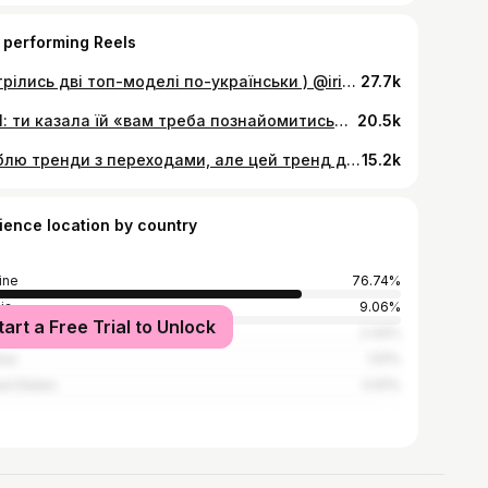
 performing Reels
зустрілись дві топ-моделі по-українськи ) @irinsymchych дякую за сенси, які несеш❤️
27.7k
Real: ти казала їй «вам треба познайомитись», а тепер бачиш його мокрі очі на їх весіллі💒
20.5k
Люблю тренди з переходами, але цей тренд дав мені чітку асоціацію і я не могла її забути, поки не зняла відео. Страшно.
15.2k
ience location by country
ine
76.74%
ia
9.06%
tart a Free Trial to Unlock
nd
2.44%
rus
1.51%
ed States
0.91%