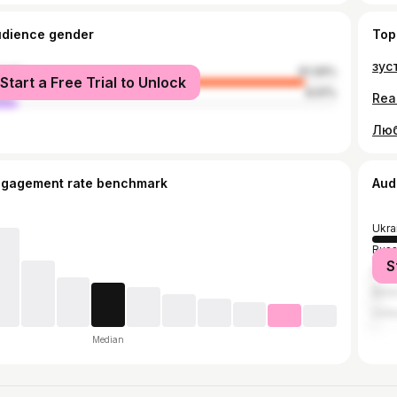
udience gender
Top
male
91.09%
Start a Free Trial to Unlock
le
8.91%
ngagement rate benchmark
Aud
Ukra
Russ
S
Pola
Bela
Unit
Median