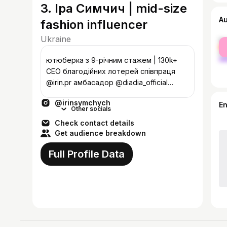
3. Іра Симчич | mid-size
A
fashion influencer
Ukraine
fe
ma
ютюберка з 9-річним стажем | 130k+
CEO благодійних лотерей співпраця
@irin.pr амбасадор @diadia_official
[ira10]
@irinsymchych
E
Other socials
Check contact details
Get audience breakdown
Full Profile Data