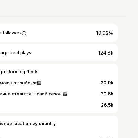
10.92%
 followers
124.8k
rage Reel plays
 performing Reels
умою на грибах🍄‍🟫
30.9k
ичне століття. Новий сезон 🎰
30.6k
26.5k
ience location by country