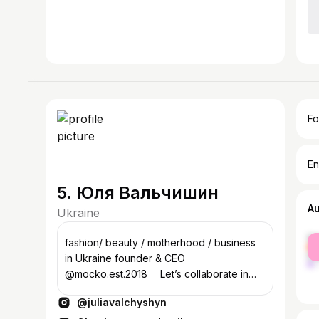
Fo
En
5. Юля Вальчишин
A
Ukraine
fe
ㅤfashion/ beauty / motherhood / business
ma
in Ukraine founder & CEO
@mocko.est.2018 ⠀ Let’s collaborate in
direct.
@juliavalchyshyn