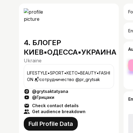
Fo
En
4. БЛОГЕР
A
КИЕВ▪️ОДЕССА▪️УКРАИНА
Ukraine
fe
ma
LIFESTYLE▪️SPORT▪️КЕТО▪️BEAUTY▪️FASHI
ON 📬сотрудничество @pr_grytsak
@grytsaktatyana
@Грицаки
E
Check contact details
Get audience breakdown
Full Profile Data