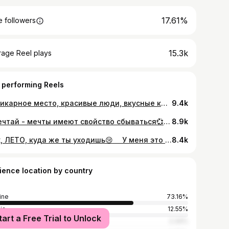
17.61%
 followers
15.3k
rage Reel plays
 performing Reels
⠀ Шикарное место, красивые люди, вкусные коктейли и хорошая музыка. А ещё встретили рассвет, как и планировали. И да, я теперь стала фанатом коктейля Апероль Шприц. ⠀ А какой ваш самый любимый коктейль?
9.4k
__мечтай - мечты имеют свойство сбываться💞💞💞 ⠀ я только вчера вспомнила, что два года назад писала в своих желаниях, что хочу уехать жить на все лето в Одессу😱 я совсем забыла об этом, а сегодня я здесь и как минимум до конца лета, представляете🥂 ⠀ а вы пишите свои желания?
8.9k
⠀ эх, ЛЕТО, куда же ты уходишь😢 ⠀ У меня это лето прошло очень быстро, НО!!! ЭТО БЫЛО ЛУЧШЕЕ ЛЕТО В МОЕЙ ЖИЗНИ!!! Уверенна, что осень будет не менее яркая💃 ⠀ Друзья, а как прошло ваше лето?
8.4k
ience location by country
ine
73.16%
ia
12.55%
tart a Free Trial to Unlock
nd
2.34%