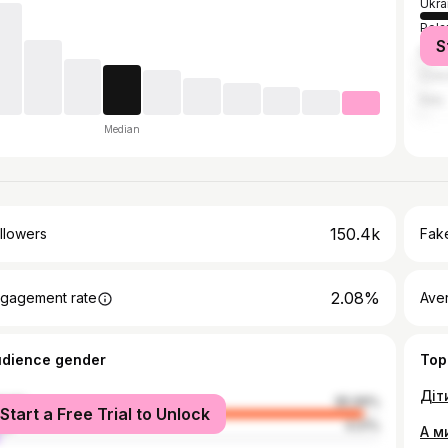
Ukra
Pola
S
Russ
Czec
Italy
Median
150.4k
llowers
Fake
2.08%
gagement rate
Ave
udience gender
Top
male
95.99%
Start a Free Trial to Unlock
le
4.01%