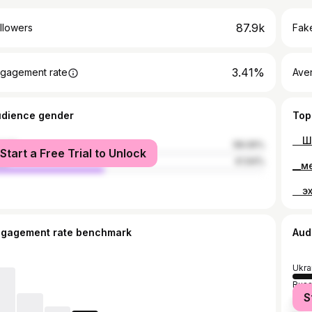
87.9k
llowers
Fake
3.41%
gagement rate
Ave
udience gender
Top
male
58.06%
Start a Free Trial to Unlock
le
41.94%
ngagement rate benchmark
Aud
Ukra
Russ
S
Pola