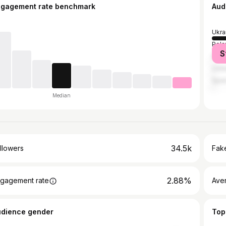
ngagement rate benchmark
Aud
Ukra
Pola
S
Italy
Unit
Spai
Median
34.5k
llowers
Fake
2.88%
gagement rate
Ave
udience gender
Top