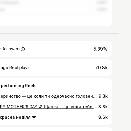
h Republic
0.86%
rus
0.82%
5.39%
 followers
70.8k
rage Reel plays
 performing Reels
Материнство — це коли ти одночасно головний шеф, психолог, друг, прибиральник і аніматор, а ще — злегка не виспана, але шалено щаслива жінка. Це важко, часом смішно, часто хаотично — але точно найкраще, що могло зі мною трапилось. Створили дроп до Дня Матері THE ORIGINAL INFLUENCER - @mocko.est.2018 Дуже кайфую від того, що вийшло! Мені хотілось зручних айтемів, які дійсно може кожна мама одягнути. На літо кепки та шопери для прогулок. Капрі додають нотку: «я мама, але я в тренді:)», і футболки, щоб злегка проіронізувати своє будення. Футболка «professional multitasker» кастомізована і туди можна вписати рік народження дитини.
9.3k
HAPPY MOTHERʼS DAY 💕 Щастя — це коли тебе кличуть «мама». Коли втомлена, але щаслива. Коли дні складні, а любов — проста й безумовна. Коли твої діти — твій найбільший виклик і твоя найбільша гордість та радість. І ще одне щастя — мати свою маму. Ту, яка завжди підтримує, вчить, тримає тебе, навіть коли ти вже давно доросла. Це така простора любов: від мами — до мене, від мене — до моїх дівчат. Я неймовірно вдячна, що живу всередині цього кола. Де любов не закінчується. Вона просто передається далі.
8.8k
красна неділя ❤️
8.6k