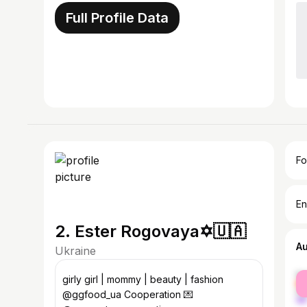
Full Profile Data
Fo
En
2. Ester Rogovaya✡️🇺🇦
A
Ukraine
fe
girly girl | mommy | beauty | fashion
ma
@ggfood_ua Cooperation 💌