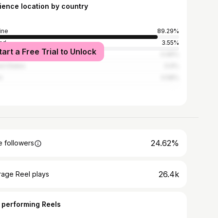
ience location by country
ine
89.29%
nd
3.55%
tart a Free Trial to Unlock
0.96%
ed States
0.9%
n
0.58%
24.62%
 followers
26.4k
rage Reel plays
 performing Reels