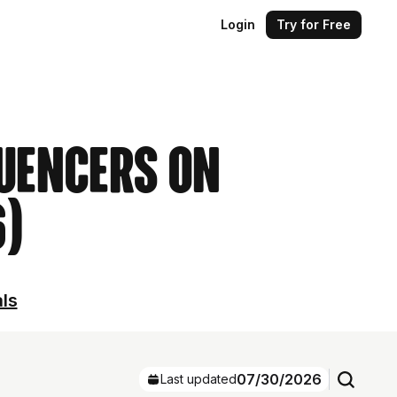
Login
Try for Free
luencers on
6)
als
07/30/2026
Last updated