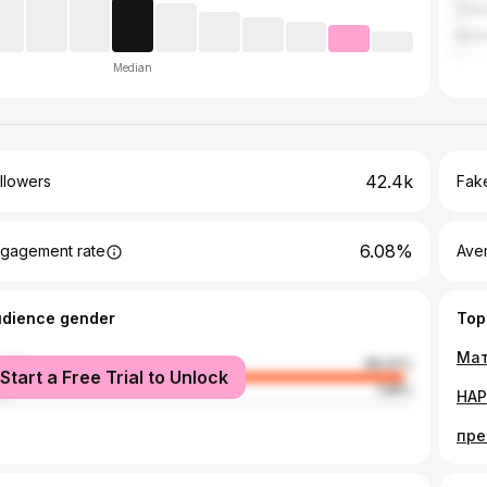
Czec
Bela
Median
42.4k
llowers
Fake
6.08%
gagement rate
Ave
udience gender
Top
male
98.02%
Start a Free Trial to Unlock
le
1.98%
пре