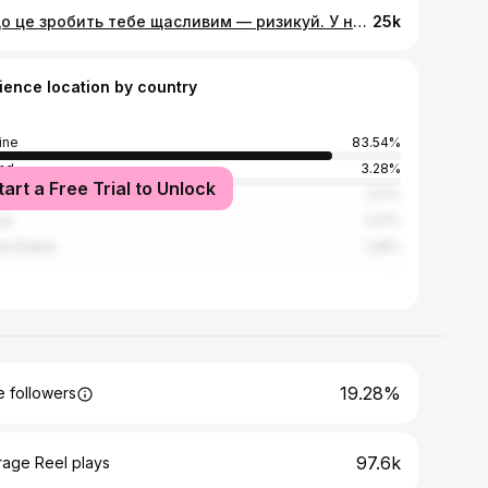
Якщо це зробить тебе щасливим — ризикуй. У найгіршому випадку — це досвід. У найкращому — ти зміниш усе своє життя❤️🙏🏻
25k
ience location by country
ine
83.54%
nd
3.28%
tart a Free Trial to Unlock
many
1.27%
ia
1.27%
ed States
1.26%
19.28%
 followers
97.6k
rage Reel plays