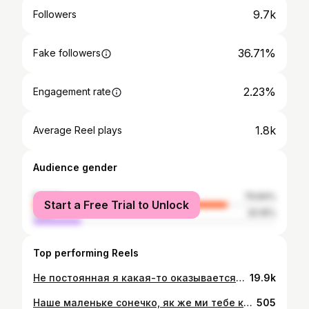
9.7k
Followers
36.71%
Fake followers
2.23%
Engagement rate
1.8k
Average Reel plays
Audience gender
female
79.84%
Start a Free Trial to Unlock
male
20.16%
Top performing Reels
Не постоянная я какая-то оказывается😁 А вы какой маникюр чаще всего делаете?🤔
19.9k
Наше маленьке сонечко, як же ми тебе кохаємо❤️ Тобі вже рік, як швидко пролетів цей час Ти такий в нас розумний, сміливий та дотепний хлопчик🥹 Ми вдячні що ти в нас зʼявився і наповнюєш наше життя сенсом
505