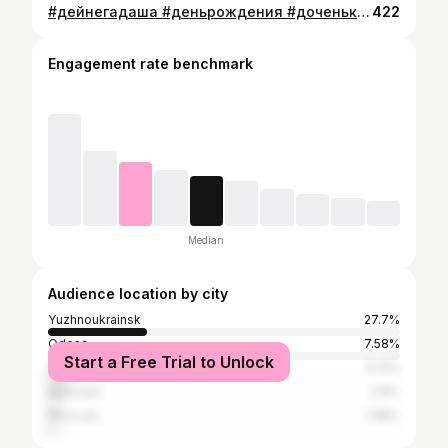
#дейнегадаша #деньрождения #доченькамоя #любовьамеймоейжизни #двагодика Два года назад я стала мамой самой веселой,самой замечательной и красивой девчушки Дашуньки. Безконечно благодарна мужу @koka_vetal92 за наше счастье. Доченька мы с папой очень тебя любим,ты наш долгожданный подарочек с небес... Очень хочем чтоб ты всегда была послушной девочкой,здоровой и счастливой. А мы с папой все усилия приложим чтоб ты никогда и нивчем не нуждалась и чтоб у тебя было счастливое детство... ты наш ангелочек!!! Любим больше жизни!!! #солнце #любимаядоченька #счастьебытьмамой❤️
422
Engagement rate benchmark
Median
Audience location by city
Yuzhnoukrainsk
27.7%
Odesa
7.58%
Start a Free Trial to Unlock
Kyiv
5.41%
Mykolaiv
2.8%
Moscow
1.98%