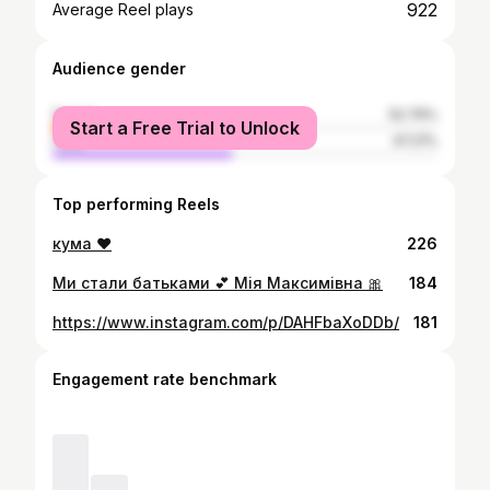
922
Average Reel plays
Audience gender
female
52.79%
Start a Free Trial to Unlock
male
47.21%
Top performing Reels
кума ❤️
226
Ми стали батьками 💕 Мія Максимівна 🎀
184
https://www.instagram.com/p/DAHFbaXoDDb/
181
Engagement rate benchmark