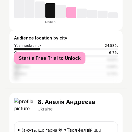
Median
Audience location by city
Yuzhnoukrainsk
24.58%
Odesa
6.7%
Start a Free Trial to Unlock
Kyiv
6.52%
Mykolaiv
4.66%
Kharkiv
3.72%
8. Анелія Андрєєва
Ukraine
◾ Кажуть, що гарна 💖 ◽ Твоя фея вій 🧚🏻‍♀️