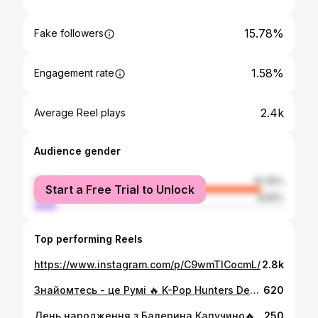
15.78%
Fake followers
1.58%
Engagement rate
2.4k
Average Reel plays
Audience gender
female
91.35%
Start a Free Trial to Unlock
male
8.65%
Top performing Reels
https://www.instagram.com/p/C9wmTlCocmL/
2.8k
Знайомтесь - це Румі 🔥 K-Pop Hunters Demon - нова програма для дітей Хочете, щоб очі вашої дитини та її друзів сяяли від щастя? Ми створили новий формат свята, який поєднує атмосферу К-Рор, TikTok-тренди та пригоди мисливців на демонів.🔥
620
День народження з Балерина Капучино🔥 Ніжність, танці й казкова атмосфера — свято, як солодка пінка ☕ #південноукраїнськ
250