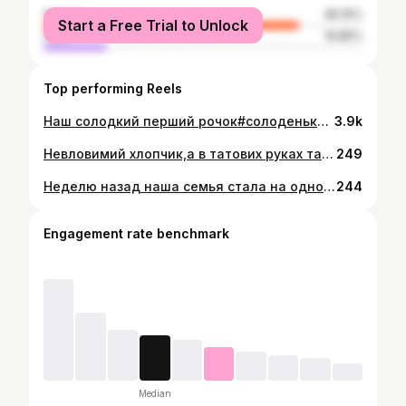
female
80.15%
Start a Free Trial to Unlock
male
19.85%
Top performing Reels
Наш солодкий перший рочок#солоденькийхлопчик❤️ #будьщасливим🎉💋🎈🎉🎊❤️💛💖💓💜 #щасливогодитинства💕 #мирногонебанадголовой🙏 #любимотебебезмежно❤️❤️❤️👼
3.9k
Невловимий хлопчик,а в татових руках так високо та безпечно)ти наше коханнячко♥️♥️♥️💓💗💙💛
249
Неделю назад наша семья стала на одного больше!теперь без этого человечка я не представляю жизни!теперь я стала не только мамой дочек,а теперь я мама сына!гордость переполняет меня)я так о вас мечтала-мои самые дорогие в мире дети!!!я благодарна богу,что я мама!!!#мамадочек👭🎀 #мамасына👼💙🙏 #счестьебытьмамой#моясемямоебогатстволюблю
244
Engagement rate benchmark
Median