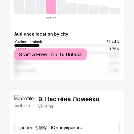
Median
Audience location by city
Yuzhnoukrainsk
24.44%
Odesa
8.75%
Start a Free Trial to Unlock
Kyiv
8.19%
Mykolaiv
3.06%
Pervomaisk
2.78%
9. Настёна Ломейко
Ukraine
Тренер 💪🏼🤪 г.Южноукраинск