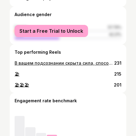
Audience gender
female
57.79%
Start a Free Trial to Unlock
male
42.21%
Top performing Reels
В вашем подсознании скрыта сила, способная перевернуть мир. Уильям Джеймс
231
🏖️
215
🏖️🏖️🏖️
201
Engagement rate benchmark