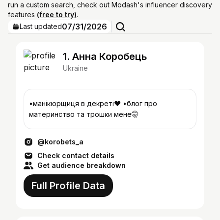
run a custom search, check out Modash's influencer discovery
features
(free to try)
.
07/31/2026
Last updated
1. Анна Коробець
Ukraine
•манікюрщиця в декреті❤️ •блог про
материнство та трошки мене🤫
@korobets_a
Check contact details
Get audience breakdown
Full Profile Data