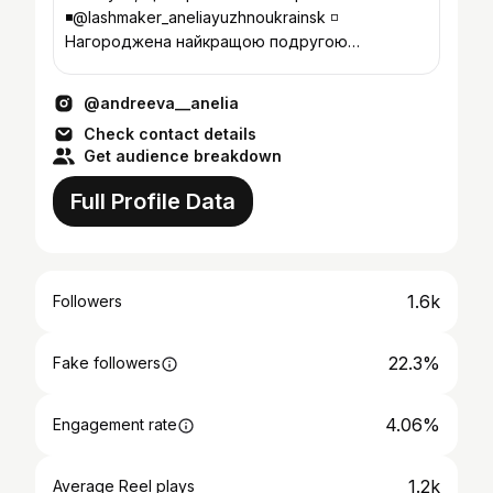
◾@lashmaker_aneliayuzhnoukrainsk ◽
Нагороджена найкращою подругою
@sofiagawwa 👯
@andreeva__anelia
Check contact details
Get audience breakdown
Full Profile Data
1.6k
Followers
22.3%
Fake followers
4.06%
Engagement rate
1.2k
Average Reel plays