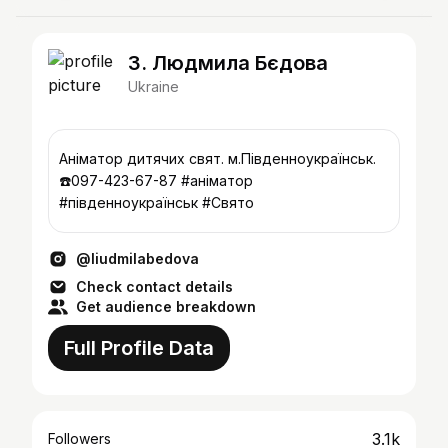
3. Людмила Бєдова
Ukraine
Аніматор дитячих свят. м.Південноукраїнськ.
☎️097-423-67-87 #аніматор
#південноукраїнськ #Свято
@liudmilabedova
Check contact details
Get audience breakdown
Full Profile Data
3.1k
Followers