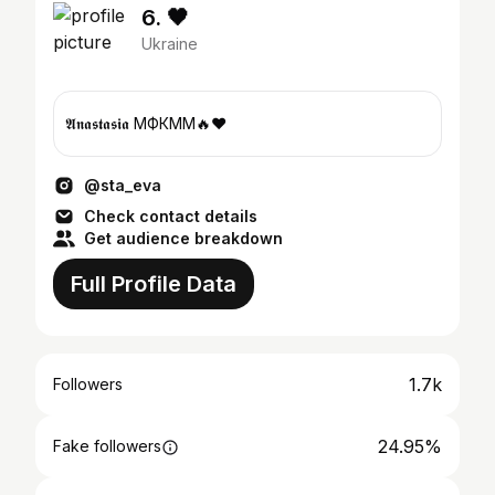
6. 🖤
Ukraine
𝕬𝖓𝖆𝖘𝖙𝖆𝖘𝖎𝖆 МФКММ🔥❤️
@sta_eva
Check contact details
Get audience breakdown
Full Profile Data
1.7k
Followers
24.95%
Fake followers