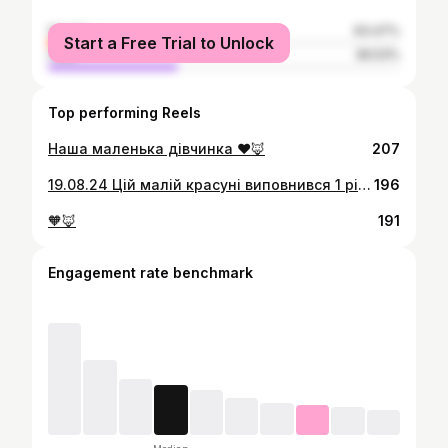
female
63.47%
Start a Free Trial to Unlock
male
36.53%
Top performing Reels
Наша маленька дівчинка ♥️🦊
207
19.08.24 Цій малій красуні виповнився 1 рік 🥳 Ти наше маленьке щастя, найсолодша цукерочка, ти неймовірна дівчинка наша🫶 Ми з татом тебе обожнюємо ♥️♥️
196
🧡🦊
191
Engagement rate benchmark