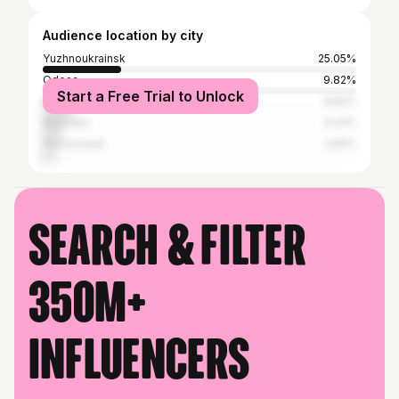
Audience location by city
Yuzhnoukrainsk
25.05%
Odesa
9.82%
Start a Free Trial to Unlock
Kyiv
8.82%
Mykolaiv
6.41%
Pervomaisk
3.81%
Search & filter
350M+
influencers