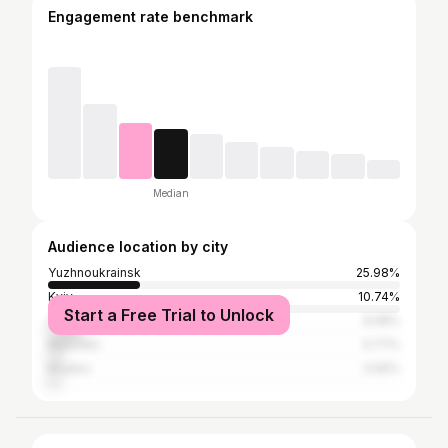
Engagement rate benchmark
Median
Audience location by city
Yuzhnoukrainsk
25.98%
Kyiv
10.74%
Start a Free Trial to Unlock
Odesa
9.58%
Mykolaiv
3.77%
Kharkiv
3.05%