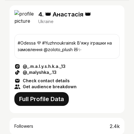
4. 👑 Анастасія 👑
Ukraine
#Odessa 💜 #Yuzhnoukrainsk В‘яжу іграшки на
замовлення @zoloto_plush 🧸✨
@_.m.a.l.y.s.h.k.a._13
@_malyshka_.13
Check contact details
Get audience breakdown
Full Profile Data
2.4k
Followers