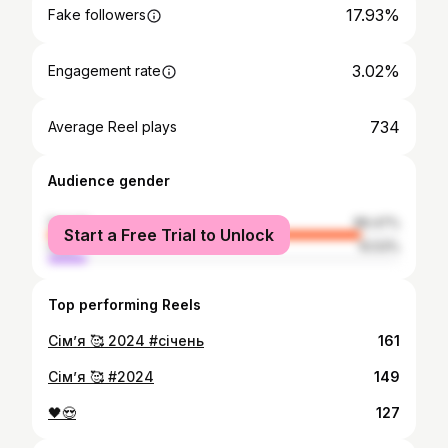
17.93%
Fake followers
3.02%
Engagement rate
734
Average Reel plays
Audience gender
female
89.47%
Start a Free Trial to Unlock
male
10.53%
Top performing Reels
Сімʼя 🥰 2024 #січень
161
Сімʼя 🥰 #2024
149
🖤😍
127