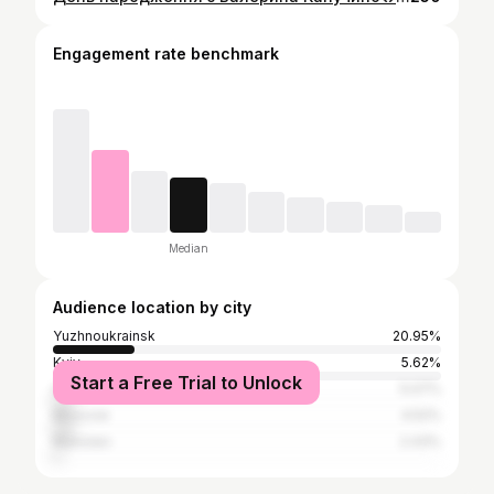
Engagement rate benchmark
Median
Audience location by city
Yuzhnoukrainsk
20.95%
Kyiv
5.62%
Start a Free Trial to Unlock
Odesa
5.07%
Moscow
4.52%
Mykolaiv
2.43%