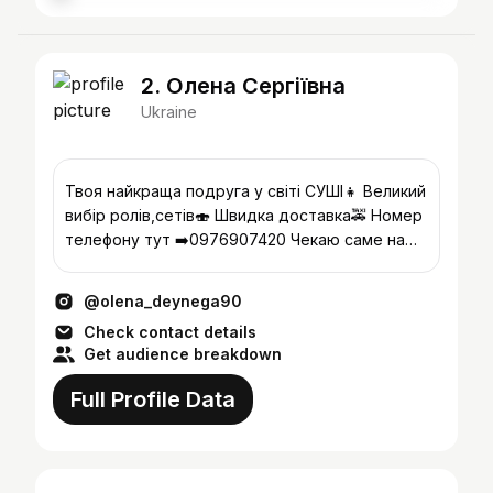
2. Олена Сергіївна
Ukraine
Твоя найкраща подруга у світі СУШІ👧 Великий
вибір ролів,сетів🍣 Швидка доставка🚕 Номер
телефону тут ➡️0976907420 Чекаю саме на
ТВОЄ замовлення 👌
@olena_deynega90
Check contact details
Get audience breakdown
Full Profile Data