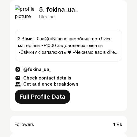
5. fokina_ua_
Ukraine
З Вами - Яна👐 •Власне виробництво •Якісні
матеріали •+1000 задоволених клієнтів
•Свічки які запалюють ❤️ •Чекаємо вас в direct
💌
@fokina_ua_
Check contact details
Get audience breakdown
Full Profile Data
1.9k
Followers