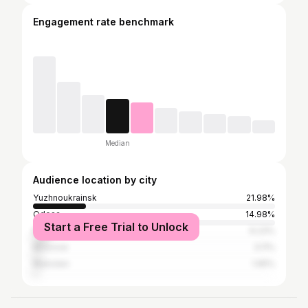
Engagement rate benchmark
Median
Audience location by city
Yuzhnoukrainsk
21.98%
Odesa
14.98%
Start a Free Trial to Unlock
Kyiv
6.23%
Moscow
3.11%
Mykolaiv
1.95%