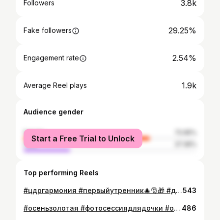
3.8k
Followers
29.25%
Fake followers
2.54%
Engagement rate
1.9k
Average Reel plays
Audience gender
female
72.65%
Start a Free Trial to Unlock
male
27.36%
Top performing Reels
#цдргармония #первыйутренник🎄🎅🎁 #дейнегадаша #маминапринцесса #доченькалюбимая💕 Наш первый утренник прошёл успешно🎄🎁🎉🎊💖
543
#осеньзолотая #фотосессиядлядочки #осень #бабьелето #любимаядоця #дейнегадаша Ну очень красивая фотосессия от нашей любимой @trushchenko_alina_photo Фотки получились нереальные))) всем рекомендую)))
486