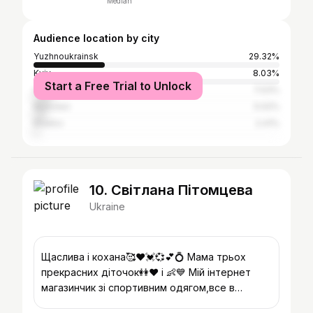
Median
Audience location by city
Yuzhnoukrainsk
29.32%
Kyiv
8.03%
Start a Free Trial to Unlock
Odesa
7.03%
Mykolaiv
5.02%
Kharkiv
2.41%
10. Світлана Пітомцева
Ukraine
Щаслива і кохана🥰❤️💓💞💕💍 Мама трьох
прекрасних діточок👭❤️ і 👶💙 Мій інтернет
магазинчик зі спортивним одягом,все в
наявності в м.Южноукраїнськ