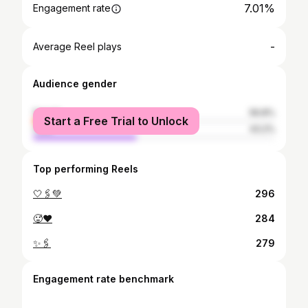
7.01%
Engagement rate
-
Average Reel plays
Audience gender
female
56.8%
Start a Free Trial to Unlock
male
43.2%
Top performing Reels
🤍🖇️💚
296
🥵❤️
284
✨🖇️
279
Engagement rate benchmark