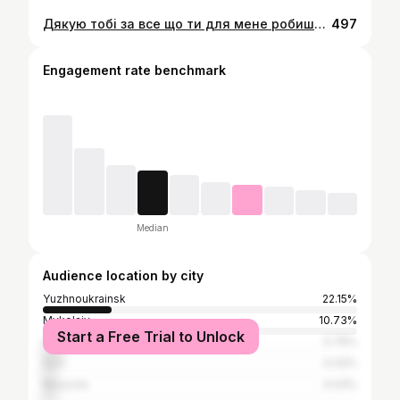
Дякую тобі за все що ти для мене робиш❤️ Безмежно♾️
497
Engagement rate benchmark
Median
Audience location by city
Yuzhnoukrainsk
22.15%
Mykolaiv
10.73%
Start a Free Trial to Unlock
Odesa
5.79%
Kyiv
4.43%
Moscow
4.43%