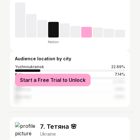
Median
Audience location by city
Yuzhnoukrainsk
22.69%
Kyiv
7.14%
Start a Free Trial to Unlock
Odesa
6.72%
Moscow
3.15%
Mykolaiv
2.52%
7. Тетяна 🌸
Ukraine