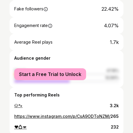
22.42%
Fake followers
4.07%
Engagement rate
1.7k
Average Reel plays
Audience gender
female
47.16%
Start a Free Trial to Unlock
male
52.84%
Top performing Reels
🐶🐾
3.2k
https://www.instagram.com/p/CsA9ODToNZM/
265
❤️💍💋
232