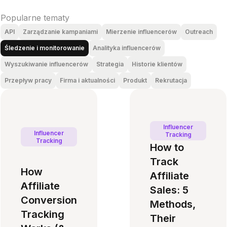
Popularne tematy
API
Zarządzanie kampaniami
Mierzenie influencerów
Outreach
Śledzenie i monitorowanie
Analityka influencerów
Wyszukiwanie influencerów
Strategia
Historie klientów
Przepływ pracy
Firma i aktualności
Produkt
Rekrutacja
Influencer
Influencer
Tracking
Tracking
How to
Track
How
Affiliate
Affiliate
Sales: 5
Conversion
Methods,
Tracking
Their