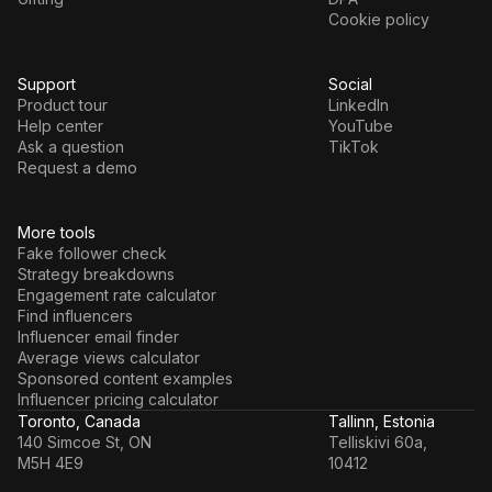
Cookie policy
Support
Social
Product tour
LinkedIn
Help center
YouTube
Ask a question
TikTok
Request a demo
More tools
Fake follower check
Strategy breakdowns
Engagement rate calculator
Find influencers
Influencer email finder
Average views calculator
Sponsored content examples
Influencer pricing calculator
Toronto, Canada
Tallinn, Estonia
140 Simcoe St, ON
Telliskivi 60a,
M5H 4E9
10412