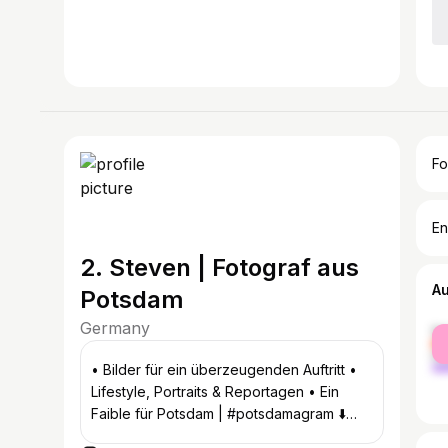
Fo
En
2. Steven | Fotograf aus
A
Potsdam
Germany
fe
ma
• Bilder für ein überzeugenden Auftritt •
Lifestyle, Portraits & Reportagen • Ein
Faible für Potsdam | #potsdamagram ⬇️
Jetzt Shooting anfragen!