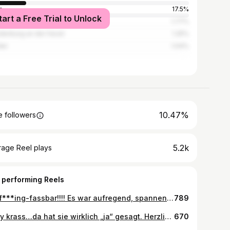
n
17.5%
tart a Free Trial to Unlock
burg
1.77%
denburg an der Havel
1.25%
der
1.04%
10.47%
 followers
5.2k
rage Reel plays
 performing Reels
Un-f***ing-fassbar!!!! Es war aufregend, spannend, witzig, fordernd, nervenaufreibend, tränenreich, wahnsinnig, albern, feucht fröhlich, erfolgreich, neu, ungewohnt, geil, anstrengend, heftig und einfach nur großartig. Diese „Wer wird Millionär?“-Reise werde ich definitiv nie wieder vergessen. Danke an @rtl_com @endemolshinegermany das gesamte WwM-Team, meine bezaubernde Begleiterin @laurinfox , mein weltklasse Telefonjoker @el_kaiso, meine super Publikumsjoker Moritz und Thomas und explizit natürlich Günther Jauch für eine überragende Zeit. ———————————————————————————————— #werwirdmillionär #güntherjauch #rtl #3millioneneurowoche #zocker #endemol #endemolshine #fernsehen #tv #neuesterrain #bier Bildmaterial: RTL/ Stefan Gregorowius
789
Okay krass…da hat sie wirklich „ja“ gesagt. Herzlichen Dank für eure unglaublich vielen lieben Nachrichten!!!! #shesaidyes💍 #verlobt #verrückt
670