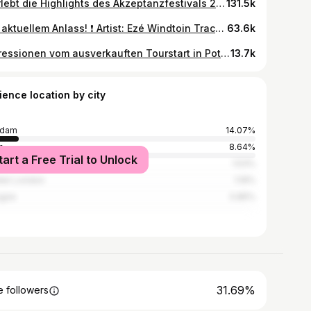
🎬 Erlebt die Highlights des Akzeptanzfestivals 2024 in unserem Aftermovie! 🩷🧡 Gemeinsam haben wir Inklusion gefeiert und gezeigt, wie schön Vielfalt und das Miteinander sein kann. 🌟 🎥 @einfilm_com #einzelfallhilfemanufaktur #einzelfallhilfe #inklusion #akzeptanzfestival #barrierefreiheit
131.5k
Aus aktuellem Anlass! ❗️ Artist: Ezé Windtoin Track: Sage Nein Album: Inzwischen dazwischen Original Artist: Konstantin Wecker Prod. by: Christian Suhr Pic by: Dragos Condrea #MusikGegenHass #GemeinsamStark #KeinPlatzFürHass #MusicVideo #MusicIsLife #SongOfTheDay #MusicMagic #MusicVibes #MoodMusic #LoveNotHate #MusikFürToleranz #Solidarität #NoAfD #GegenHass #BuntStattBraun #GegenExtremismus #KeinRaumFürRechts #MenschenrechteVerteidigen #WirsindMehr #SolidarischeGesellschaft #Aufklärung #FriedenStattHass #Respekt #GegenHetze #musikfürvielfalt
63.6k
Impressionen vom ausverkauften Tourstart in Potsdam 🙏🏾❤️✊🏾 Tickets in der Bio 🙌🏾 📽 : @einfilm_com #samuelsibilski #übertreibnich #tour23 #standupcomedy #ssynic
13.7k
ience location by city
sdam
14.07%
n
8.64%
tart a Free Trial to Unlock
ch
1.53%
ter London
1.19%
ogne
0.85%
31.69%
 followers