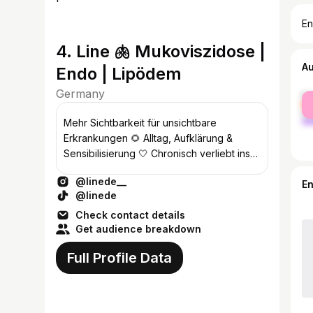
En
4. Line 🫁 Mukoviszidose |
A
Endo | Lipödem
Germany
fe
ma
Mehr Sichtbarkeit für unsichtbare
Erkrankungen 🌻 Alltag, Aufklärung &
Sensibilisierung 🤍 Chronisch verliebt ins
Leben 👵🏻 Mit 27 in meiner Rentner Ära
@linede__
E
@linede
Check contact details
Get audience breakdown
Full Profile Data