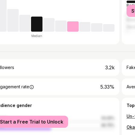
Berli
S
Ham
Bran
Wer
Median
3.2k
llowers
Fake
5.33%
gagement rate
Ave
udience gender
Top
male
53.25%
Start a Free Trial to Unlock
le
46.75%