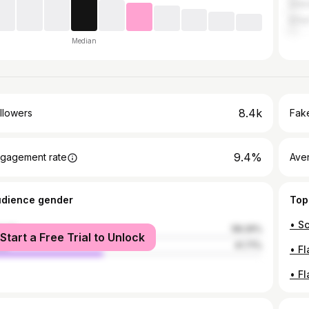
Dre
Erfur
Median
8.4k
llowers
Fake
9.4%
gagement rate
Ave
udience gender
Top
male
58.29%
Start a Free Trial to Unlock
le
41.71%