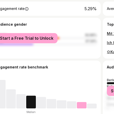
5.29%
gagement rate
Ave
udience gender
Top
male
62.66%
Start a Free Trial to Unlock
le
37.34%
ngagement rate benchmark
Aud
Berli
Pot
S
Ham
Wer
Col
Median