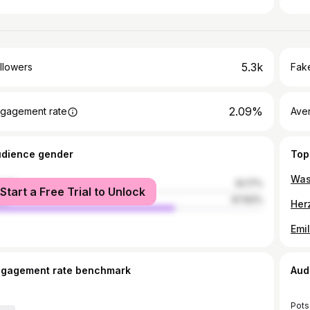
5.3k
llowers
Fake
2.09%
gagement rate
Ave
udience gender
Top
male
32.17%
Start a Free Trial to Unlock
le
67.83%
ngagement rate benchmark
Aud
Pot