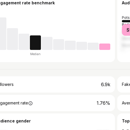
ngagement rate benchmark
Aud
Pot
Berli
S
Ham
Wer
Muni
Median
6.9k
llowers
Fake
1.76%
gagement rate
Ave
udience gender
Top