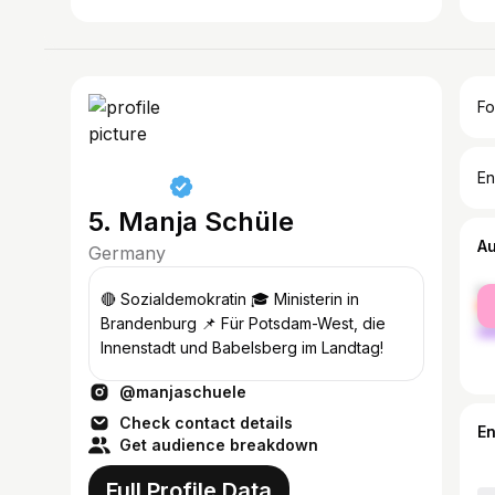
Fo
En
5. Manja Schüle
A
Germany
fe
🔴 Sozialdemokratin 🎓 Ministerin in
ma
Brandenburg 📌 Für Potsdam-West, die
Innenstadt und Babelsberg im Landtag!
@manjaschuele
Check contact details
E
Get audience breakdown
Full Profile Data