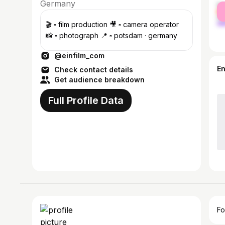
Germany
fe
ma
🎬 ▫️ film production 🎥 ▫️ camera operator
📸 ▫️ photograph 📍 ▫️ potsdam · germany
@einfilm_com
E
Check contact details
Get audience breakdown
Full Profile Data
Fo