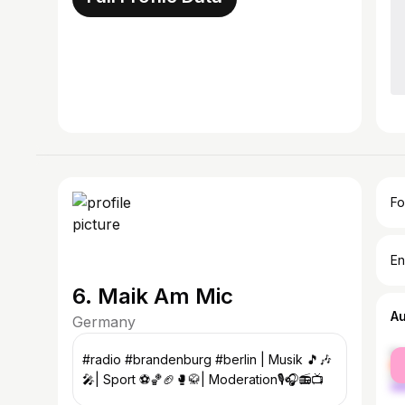
Fo
En
6. Maik Am Mic
A
Germany
fe
#radio #brandenburg #berlin | Musik 🎵🎶
ma
🎤| Sport ⚽️🏀🏈🥊🥋| Moderation🎙🎧📻📺