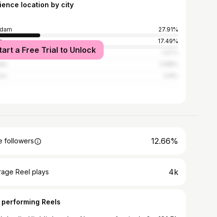
ience location by city
sdam
27.91%
n
17.49%
tart a Free Trial to Unlock
burg
1.07%
der
0.88%
ch
0.8%
12.66%
 followers
4k
rage Reel plays
 performing Reels