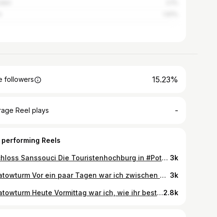
sden
2.1%
t
1.91%
15.23%
 followers
-
rage Reel plays
 performing Reels
• Schloss Sanssouci Die Touristenhochburg in #Potsdam ist immer gut besucht. Nur Morgens und Abends lässt sich ein Bild ohne Menschen auf der Treppe machen. Mit ist aber auch schön ;) #potsdamagram #sanssouci
3k
• Flatowturm Vor ein paar Tagen war ich zwischen meinen ganzen Jobs endlich mal wieder in #Potsdam unterwegs. Die Crew von @deinpotsdam hatte mich eingeladen einen schönen Tag auf dem Wasser zu verbringen. Das habe ich mir natürlich nicht zweimal sagen lassen. Ihr werdet also in der nächsten Zeit einige neue Bilder aus der Luft und vom Wasser zu sehen bekommen. Habt alle einen schönen Sonntag Abend! #potsdamagram
3k
• Flatowturm Heute Vormittag war ich, wie ihr bestimmt schon in der Story gesehen habt, mit @steffimarla @augenbl.icke und @cat_gericke im #parkbabelsberg unterwegs. Anfangs hatten wir schon die Befürchtung, wegen der Sturmschäden nicht in den Park zu dürfen. Der Uferweg war aber geöffnet und wir konnten ohne Schwierigkeiten zu den Hotspots gelangen. #potsdam #potsdamagram
2.8k