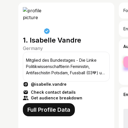
Fo
En
1. Isabelle Vandre
A
Germany
fe
Mitglied des Bundestages - Die Linke
ma
Politikwissenschaftlerin Feministin,
Antifaschistin Potsdam, Fussball (03💙) und
Kultur
@isabelle.vandre
Check contact details
E
Get audience breakdown
Full Profile Data