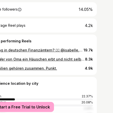
14.05%
 followers
4.2k
rage Reel plays
 performing Reels
Alltag in deutschen Finanzämtern? 🕵️‍♀️ @isabelle.vandre und ich haben uns mal genau angeschaut, wer beim Hauskauf wie viel zahlt – und wie große Immobilienkonzerne die Steuer zum Teil gleich ganz umgehen 🤯 Den Deepdive dazu gibt’s im nächsten Video 🔎
19.7k
🏠 Wer von Oma ein Häuschen erbt und nicht selbst einzieht, zahlt Erbschaftssteuer. Wenn man von Oma 300 Häuschen erbt, sieht die Lage allerdings ganz anders aus… 💶 @isabelle.vandre und ich gehen rein.
8.3k
ilien gehören zusammen. Punkt.
4.9k
ience location by city
n
22.37%
sdam
20.08%
tart a Free Trial to Unlock
kfurt (Oder)
2.29%