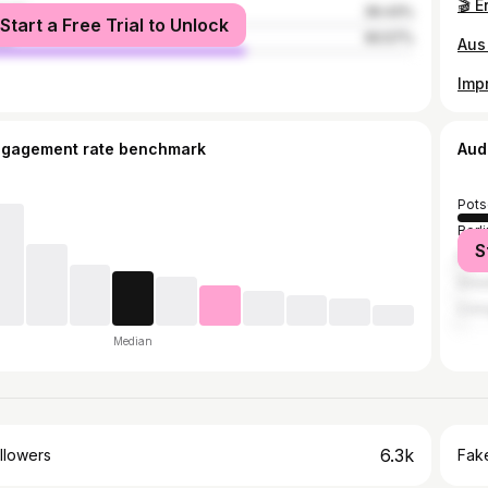
male
39.43%
Start a Free Trial to Unlock
le
60.57%
ngagement rate benchmark
Aud
Pot
Berli
S
Muni
Grea
Col
Median
6.3k
llowers
Fake