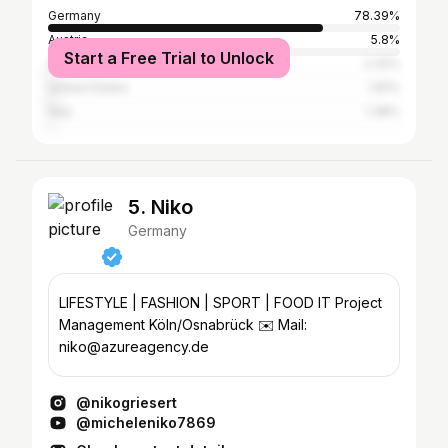
Germany
78.39%
Austria
5.8%
Start a Free Trial to Unlock
Spain
2.32%
United States
1.81%
Italy
1.38%
5. Niko
Germany
LIFESTYLE | FASHION | SPORT | FOOD IT Project
Management Köln/Osnabrück ✉️ Mail:
niko@azureagency.de
@nikogriesert
@micheleniko7869