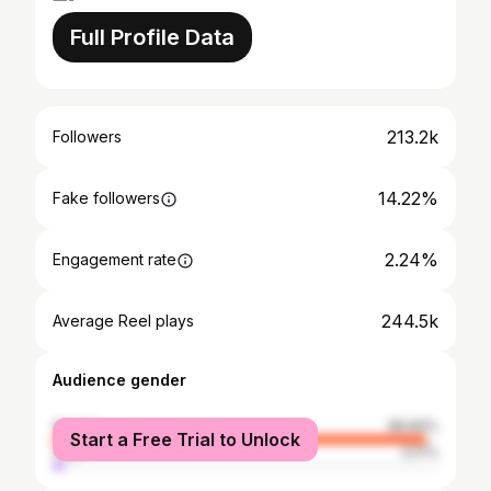
Full Profile Data
213.2k
Followers
14.22%
Fake followers
2.24%
Engagement rate
244.5k
Average Reel plays
Audience gender
female
96.83%
Start a Free Trial to Unlock
male
3.17%