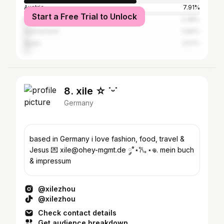
Austria
7.91%
Start a Free Trial to Unlock
Italy
3.38%
Switzerland
2.84%
Spain
2.57%
8. xile ☆ ˙ᵕ˙
Germany
based in Germany i love fashion, food, travel &
Jesus 💌 xile@ohey-mgmt.de ༘˚⋆𐙚｡⋆𖦹. mein buch
& impressum
@xilezhou
@xilezhou
Check contact details
Get audience breakdown