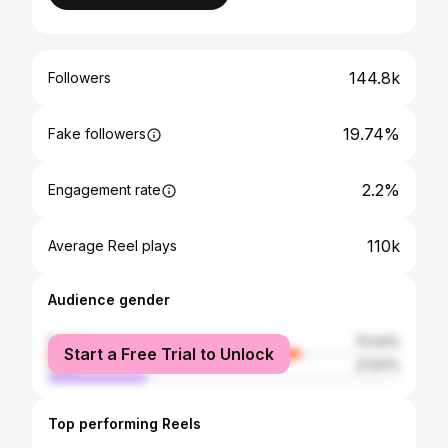
144.8k
Followers
19.74%
Fake followers
2.2%
Engagement rate
110k
Average Reel plays
Audience gender
female
72.03%
Start a Free Trial to Unlock
male
27.97%
Top performing Reels