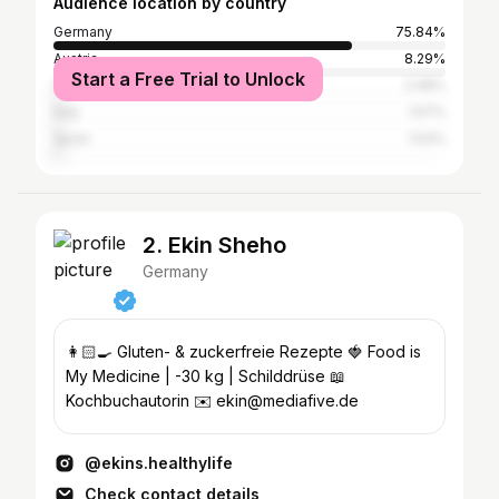
Audience location by country
Germany
75.84%
Austria
8.29%
Start a Free Trial to Unlock
Switzerland
2.08%
Italy
1.57%
Spain
1.53%
2. Ekin Sheho
Germany
👩🏻‍🍳 Gluten- & zuckerfreie Rezepte 🍓 Food is
My Medicine | -30 kg | Schilddrüse 📖
Kochbuchautorin ✉️ ekin@mediafive.de
@ekins.healthylife
Check contact details