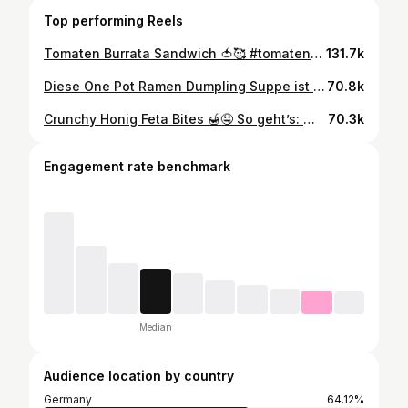
Top performing Reels
Tomaten Burrata Sandwich 🍅🥰 #tomatenburrata #sandwichliebe #foodliebe #genussmoment #sommerküche #einfachlecker #hausgemacht #vegetarisch #frischundlecker #küchenliebe #leckeressen #foodinspiration
131.7k
Diese One Pot Ramen Dumpling Suppe ist einfach das perfekte Comfort Food bei Regenwetter 🍜🌶️ Zutaten für 2 Personen: 2 EL rote Currypaste 2 EL Erdnussbutter 2 Knoblauchzehen, gepresst ca. 2–3 cm Ingwer, gerieben (hatte keinen da, aber schmeckt besser mit) 400 ml Kokosmilch 800 ml Gemüsebrühe 1 Stange Zitronengras (optional) 2 EL Sojasauce Saft einer Limette 6 vegetarische Dumplings 200 g Ramen Nudeln 200 g Champignons oder braune Pilze 2 Eier, gekocht und halbiert frischer Koriander/Petersilie schwarzer Sesam Chiliöl zum Servieren #einfacherezepte #feierabendküche #wohlfühlessen #nudelliebe #suppenliebe
70.8k
Crunchy Honig Feta Bites 🍯🤤 So geht’s: 1️⃣ Feta in Streifen schneiden. 2️⃣ Streifen zuerst in Mehl wälzen, dann in verquirltem Ei und zum Schluss in zerbröselte Cornflakes tunken. 3️⃣ Ab in den Airfryer bei 180°C für ca. 11 Minuten, bis sie goldbraun und super knusprig sind! Tipp: Mit etwas Honig übergießen und genießen! 🍯 Perfekt als Snack oder zum Dippen! 💥 #fetalovers #airfryer #crunchysnacks #leckerundeinfach
70.3k
Engagement rate benchmark
Median
Audience location by country
Germany
64.12%