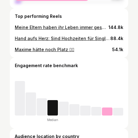
Top performing Reels
Meine Eltern haben ihr Leben immer gespart. Sie haben auf viele Dinge verzichtet, immer mit dem Gedanken, dass es uns einmal besser gehen soll. Es ist an der Zeit zurückzugeben. Heute sitzt meine Mama zum ersten Mal in der Business Class. ❤️🥹
144.8k
Hand aufs Herz: Sind Hochzeiten für Singles romantisch oder emotionaler Endgegner? 👀👇
88.4k
Maxime hätte noch Platz 🙋‍♀️
54.1k
Engagement rate benchmark
Median
Audience location by country