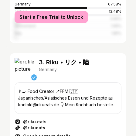
Germany
67.58%
Turkey
12.48%
Start a Free Trial to Unlock
Austria
3.99%
Switzerland
1.99%
Italy
1.85%
3. Riku • リク • 陸
Germany
👨‍🍳 Food Creator 📍FFM 🇯🇵
Japanisches/Asiatisches Essen und Rezepte 📧
kontakt@rikueats.de 👇 Mein Kochbuch bestellen
⤵️ Rezepte, Impressum, etc.
@riku.eats
@rikueats