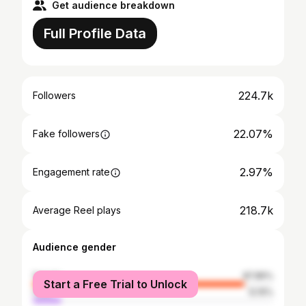
Get audience breakdown
Full Profile Data
224.7k
Followers
22.07%
Fake followers
2.97%
Engagement rate
218.7k
Average Reel plays
Audience gender
female
87.85%
Start a Free Trial to Unlock
male
12.15%