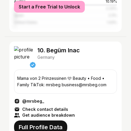
Austria
10.19%
Start a Free Trial to Unlock
Switzerland
2.33%
Spain
2.3%
United States
1.43%
10. Begüm Inac
Germany
Mama von 2 Prinzessinen 🩷 Beauty • Food •
Family TikTok: mrsbeg business@mrsbeg.com
@mrsbeg_
Check contact details
Get audience breakdown
Full Profile Data