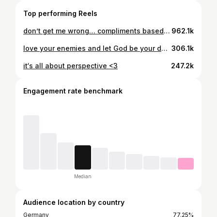
Top performing Reels
don’t get me wrong… compliments based on appearance are so sweet and lovely!! I always get so happy when somebody compliments my look, but there’s so much more to compliment about people than their appearance!! i feel so special every time somebody points out my strength, patience, generosity, joy, purity, courage, integrity, honesty, loyalty, responsibility, kindness, compassion, gratitude… there are so many different ways to compliment!! 🫂 cr: @jayciesdiary
962.1k
love your enemies and let God be your defender 💌 lernt zu vergeben <3 vergebung öffnet den raum für heilung, beendet den kreislauf von verletzung und vergeltung, spiegelt Gottes charakter wieder, schützt unser herz und macht frei 🫶 es heißt nicht, dass man sich nicht nach gerechtigkeit sehnen darf, nur, dass man diese gerechtigkeit Gott überlässt. nur weil andere menschen dich verletzt haben, heißt es nicht, dass du auch andere verletzen musst. pass auf dein herz auf, dass es soft & pure bleibt und nicht voll von bitterkeit und lass Gott dich verteidigen !! rache ist nicht die lösung ❤️‍🩹 there is so much beauty in forgiveness
306.1k
it‘s all about perspective <3
247.2k
Engagement rate benchmark
Median
Audience location by country
Germany
77.25%