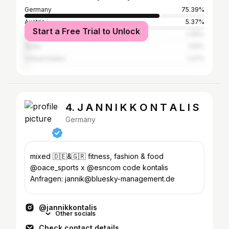
Germany
75.39%
Austria
5.37%
Start a Free Trial to Unlock
Switzerland
2.56%
Spain
1.52%
United States
1.47%
4. J A N N I K K O N T A L I S
Germany
mixed 🇩🇪&🇬🇷 fitness, fashion & food
@oace_sports x @esncom code kontalis
Anfragen: jannik@bluesky-management.de
@jannikkontalis
Other socials
Check contact details