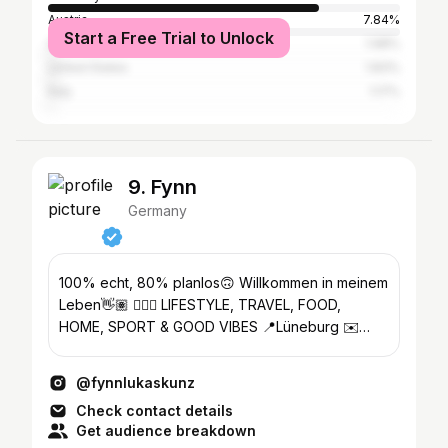
Austria
7.84%
Start a Free Trial to Unlock
Switzerland
1.98%
United States
1.83%
Italy
1.17%
9. Fynn
Germany
100% echt, 80% planlos🙃 Willkommen in meinem
Leben👋🏽 💁🏽‍♂️ LIFESTYLE, TRAVEL, FOOD,
HOME, SPORT & GOOD VIBES 📍Lüneburg ✉️
fynn@mediafive.de
@fynnlukaskunz
Check contact details
Get audience breakdown