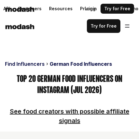
API
Customers
Resources
Pricing
Login
Request a demo
Try for Free
Try for Free
Find Influencers
German Food Influencers
Top 20 German Food Influencers on
Instagram (Jul 2026)
See food creators with possible affiliate
signals