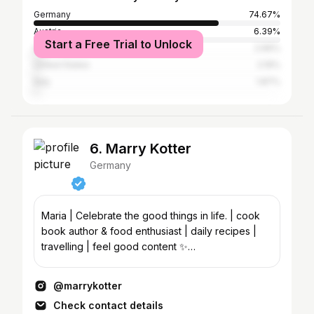
Germany
74.67%
Austria
6.39%
Start a Free Trial to Unlock
Spain
2.66%
United States
2.19%
Italy
1.87%
6. Marry Kotter
Germany
Maria | Celebrate the good things in life. | cook
book author & food enthusiast | daily recipes |
travelling | feel good content ✨
info@marrykotter.de
@marrykotter
Check contact details