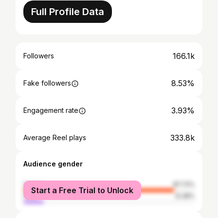
Full Profile Data
166.1k
Followers
8.53%
Fake followers
3.93%
Engagement rate
333.8k
Average Reel plays
Audience gender
female
87.72%
Start a Free Trial to Unlock
male
12.28%