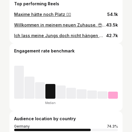
Top performing Reels
Maxime hätte noch Platz 🙋‍♀️
54.1k
Willkommen in meinem neuen Zuhause. 🥹👉🏽👈🏽🥰 Ich habe mich bewusst entschieden, in Lüneburg zu bleiben – wegen dieser Wohnung, meiner Familie und der Menschen, die hier sind. Hamburg läuft nicht weg. Was sagt ihr ?😬😬😬
43.5k
Ich lass meine Jungs doch nicht hängen 🫷🏼😔🫸🏼
42.7k
Engagement rate benchmark
Median
Audience location by country
Germany
74.3%