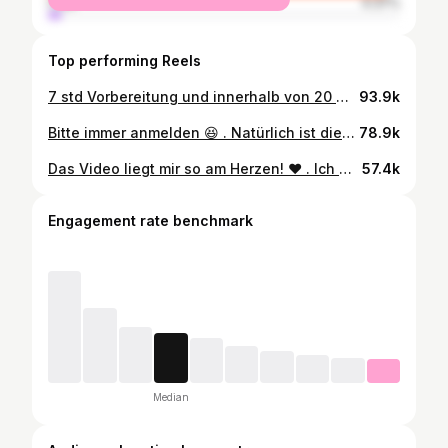
male
4.37%
Top performing Reels
7 std Vorbereitung und innerhalb von 20 min alles weg ✨ . Aber das ist doch genau das richtige oder ? Leere Teller - das möchte ich sehen 😍 Falls ihr genaue Rezepte möchtet, dann schreibt es in die Kommis. . #schwanger #schwangerschaft #mamablogger #fingerfood #buffet
93.9k
Bitte immer anmelden 😆 . Natürlich ist dies eine sehr überspitze Darstellung, aber ich muss schon sagen, dass ich einfach gerne weiß, wenn jemand zu Besuch kommt, denn Vorallem die Küche ist nachmittags ein reines Chaos. Die macht mein Mann nämlich jeden Abend. Das ist seine Aufgabe und so lebe ich das auch 😅😆 Ich schaff es einfach nicht allem gerecht zu werden und nachmittags liegt die Prio auf meinen Kindern und das Chaos was dabei entsteht wird abends beseitigt. Fertig mache ich mich morgens. Das ist mir auch wichtig und kostet ja auch keine Zeit. Anziehen, Zähne putzen, Gesicht waschen und Haare kämmen. Das reicht dann auch schon. Also da braucht ihr keine Angst haben, wenn ihr mal kommt, aber bisschen Chaos herrscht hier jeden Nachmittag 🤣 . Und Leute, dass ist doch voll oke so! Wir leben hier und ich möchte meinen Kindern nicht die ganze Zeit hinterher räumen. Wir spielen und räumen abends auf. ☺️ Habt ihr eigentlich einen Haushaltsplan oder Ähnliches? Also wir nicht. Wir machen einfach jeden Tag gefühlt alles. Halt alles was anfällt und dreckig ist. . Für mehr Realität gerne folgen 😆 dafür bin ich hier! . #schwanger #schwangerschaft #mamablogger #momof2 #septemberbaby2024 #pregnant #Teenmom #youngmom #realmom
78.9k
Das Video liegt mir so am Herzen! ♥️ . Ich musste es hier einfach auch nochmal hochladen, damit auch hier das Thema nochmal mehr Aufmerksamkeit bekommt! Es macht so einen Riesen unterschied wie ihr eure Kinder transportiert! Rückwärts ist es 90% sicherer als vorwärts und ich bin so froh, dass unsere Kinder rückwärts fahren. Ich will garnicht wissen wie es ihnen sonst gehen würde. . #schwanger #schwangerschaft #mamablogger #reboarder #Verkehrsunfall
57.4k
Engagement rate benchmark
Median