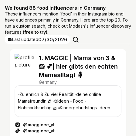
We found 88 food Influencers in Germany
These influencers mention 'food' in their Instagram bio and
have audiences primarily in Germany. Here are the top 20. To
run a custom search, check out Modash's influencer discovery
features
(free to try)
.
07/30/2026
Last updated
1. MAGGIE | Mama von 3 &
🐹 💕| hier gibts den echten
Mamaalltag! 🤱
Germany
▫️Zu ehrlich & Zu viel Realität ▫️deine online
Mamafreundin 🫂 🎨Ideen - Food -
Flohmarktsüchtig 🧺 ▫️Kindergeburtstags-Ideen 🎉
📧|maggie@lionflence.com
@maggieee_yt
@maggieee_yt