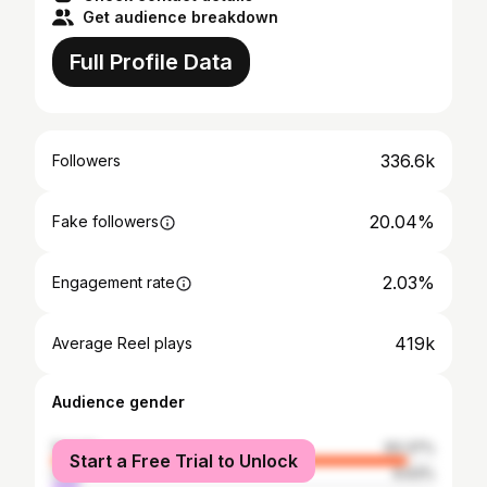
Get audience breakdown
Full Profile Data
336.6k
Followers
20.04%
Fake followers
2.03%
Engagement rate
419k
Average Reel plays
Audience gender
female
93.37%
Start a Free Trial to Unlock
male
6.63%