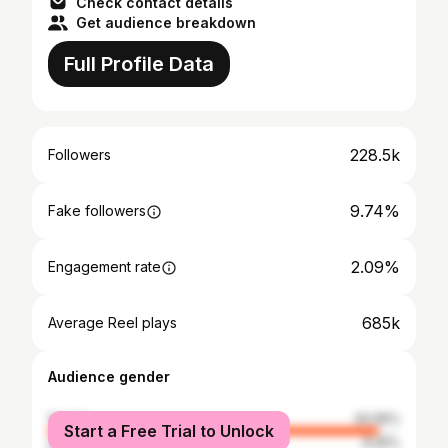
Check contact details
Get audience breakdown
Full Profile Data
228.5k
Followers
9.74%
Fake followers
2.09%
Engagement rate
685k
Average Reel plays
Audience gender
female
93.95%
Start a Free Trial to Unlock
male
6.05%