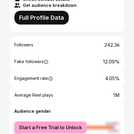
Get audience breakdown
Full Profile Data
242.3k
Followers
12.09%
Fake followers
4.05%
Engagement rate
1M
Average Reel plays
Audience gender
female
94.66%
Start a Free Trial to Unlock
male
5.34%