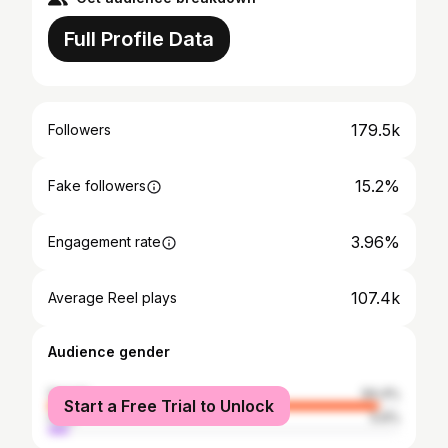
Full Profile Data
179.5k
Followers
15.2%
Fake followers
3.96%
Engagement rate
107.4k
Average Reel plays
Audience gender
female
94.4%
Start a Free Trial to Unlock
male
5.6%