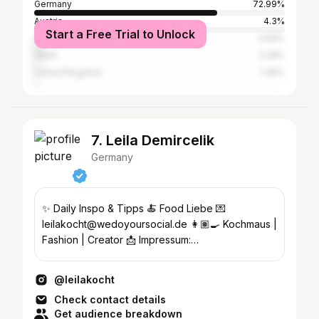
Germany
72.99%
Austria
4.3%
Start a Free Trial to Unlock
United States
3.69%
Spain
2.28%
United Kingdom
1.36%
7. Leila Demircelik
Germany
✨ Daily Inspo & Tipps 🍝 Food Liebe 💌
leilakocht@wedoyoursocial.de 👩🏽‍🍳 Kochmaus |
Fashion | Creator 📩 Impressum:
@wedoyoursocial.impressum
@leilakocht
Check contact details
Get audience breakdown