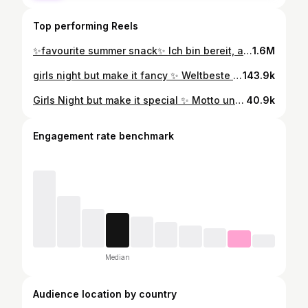
Top performing Reels
✨favourite summer snack✨ Ich bin bereit, auch dieses Jahr mindestens 1 Kilo Burrata in genau dieser Kombination zu essen😅🍅🌿 Knuspriges Knoblauchbrot, cremiger Burrata und aromatische Tomaten - besser wird’s einfach nicht. Was ihr für 2 Personen benötigt: 1 kleines Ciabatta 200 g Cherrytomaten 2 Handvoll Rucola 1 Knoblauchzehe 1-2 Burrata Olivenöl Weißer Balsamicoessig Salz und Pfeffer Frischer Basilikum Was ihr tun müsst: Halbiert das Ciabatta ( Meins war sehr groß, deshalb habe ich nur die Hälfte des Brotes genommen.), träufelt Olivenöl darüber und bratet es in einer Pfanne knusprig braun an. Reibt die Knoblauchzehe kräftig darüber und würzt mit Salz. Halbiert die Cherrytomaten und gebt sie mit etwas Olivenöl, Essig, Salz und Pfeffer und fein geschnittenem Basilikum in eine Schüssel. Belegt die Brothälften nun mit Rucola, je einem Burrata und eurem Tomatensalat und träufelt abschließend noch etwas Öl darüber.
1.6M
girls night but make it fancy ✨ Weltbeste Trüffelbutter 250 g Butter (weich) 1 EL Trüffelöl 1 TL Salz Gebt die Hälfte der Butter in einen Topf und lasst sie bei mittlerer Hitze ca. 5-10 Minuten langsam bräunen. Achtet darauf, dass sie nicht anbrennt. Gebt die gebräunte Butter anschließend durch ein feines Sieb und lasst sie komplett abkühlen. Schlagt sie mit einem Mixer auf, gebt dann Trüffelöl, Salz und die andere Hälfte der Butter dazu und schlagt alles für weitere 3-4 Minuten fluffig auf, bis die Butter fast weiß ist.
143.9k
Girls Night but make it special ✨ Motto unseres gestrigen Mädelsabends: DIY Hand Rolls & Cherry Blossom Martinis Super vorzubereiten, extrem lecker & gesellig wie Raclette & Fondue nur ohne den Gestank - 10/10 would recommend
40.9k
Engagement rate benchmark
Median
Audience location by country