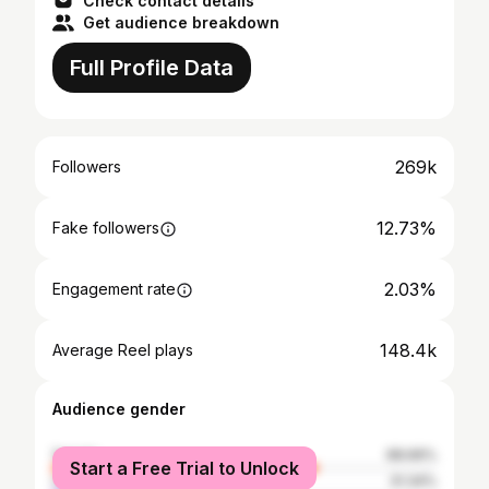
Check contact details
Get audience breakdown
Full Profile Data
269k
Followers
12.73%
Fake followers
2.03%
Engagement rate
148.4k
Average Reel plays
Audience gender
female
68.66%
Start a Free Trial to Unlock
male
31.34%