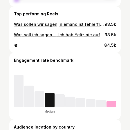
Top performing Reels
Was sollen wir sagen, niemand ist fehlerfrei und Liebe ist nicht einfach. Manchmal muss man eben ein paar Umwege gehen, um vollständig glücklich zu sein. Wir haben mit der Zeit verstanden, dass wir an uns arbeiten müssen und Kommunikation der Schlüssel für alles ist. Wahrscheinlich haben wir das gebraucht, um festzustellen, dass wir uns wirklich lieben und unser Leben zusammen verbringen wollen. Wir sind eine Familie und wir wünschen uns nichts mehr als einfach glücklich zusammen zu sein.
93.5k
Was soll ich sagen … Ich hab Yeliz nie aufgegeben und auf das was wir hatten vertraut. Am Ende hat es sich gelohnt und ich kann euch garnicht sagen wie glücklich ich bin, dass ich mich damals für dieses Format entschieden habe. Die letzten 7 Monate waren unfassbar und es gibt noch so viel zu erzählen - von jetzt auf gleich hat sich alles verändert und ich liebe es.
93.5k
🫀
84.5k
Engagement rate benchmark
Median
Audience location by country