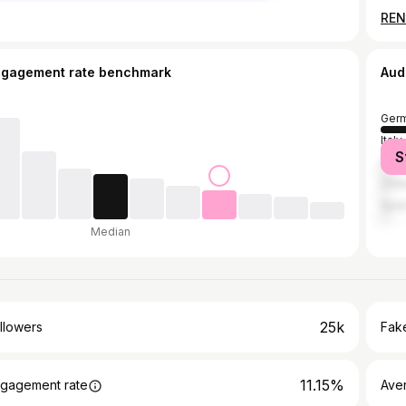
ngagement rate benchmark
Aud
Ger
Italy
S
Aust
Unit
Spai
Median
25k
llowers
Fake
11.15%
gagement rate
Ave