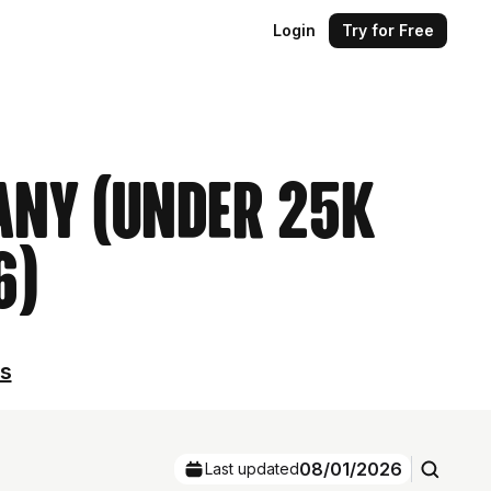
Login
Try for Free
any (Under 25k
6)
ls
08/01/2026
Last updated