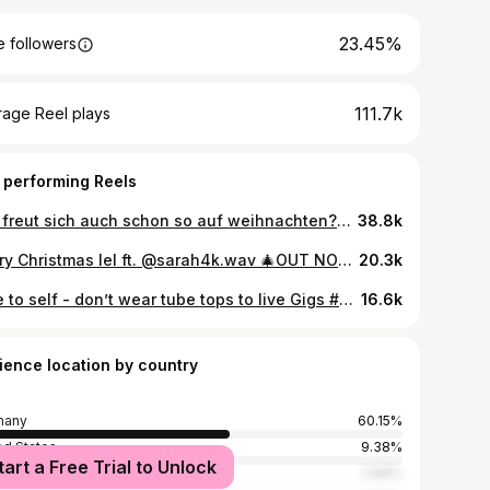
23.45%
 followers
111.7k
rage Reel plays
 performing Reels
wer freut sich auch schon so auf weihnachten?😍 🎄28.11 Merry Christmas lel ft. @sarah4k.wav 🎄 KOMMT MORGEN 16-19 uhr in die @grosse_freiheit_114 zum xmas event mit uns (mehr infos in der b!0) video by @primadonnakiss <3
38.8k
Merry Christmas lel ft. @sarah4k.wav 🎄OUT NOW🎄 🎄mixmaster @kronsbergcc 🎄beat by meee 🎄video @primadonnakiss 🎄tausend dank @aglaia_official_ @zebralution.music
20.3k
note to self - don’t wear tube tops to live Gigs #hörberlin #explore #technomusiclove
16.6k
ience location by country
many
60.15%
ed States
9.38%
tart a Free Trial to Unlock
n
2.96%