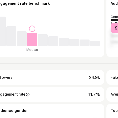
ngagement rate benchmark
Aud
Ger
Aust
S
Swit
Spai
Unit
Median
24.9k
llowers
Fake
11.7%
gagement rate
Ave
udience gender
Top