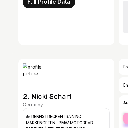
Full Profile Data
Fo
En
2. Nicki Scharf
A
Germany
fe
🏍️ RENNSTRECKENTRAINING |
ma
MARKENOFFEN | BMW MOTORRAD