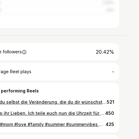
e
2.06%
l
1.8%
20.42%
 followers
-
rage Reel plays
 performing Reels
Sei du selbst die Veränderung, die du dir wünschst für diese Welt. - Mahatma Gandhi . . . #brunette #shorthair #shorthairdontcare #balayage #tattoed #inkedgirl #hazeleyes #browgame
521
Hallo ihr Lieben. Ich teile euch nun die Uhrzeit für die Livesendung mit und zwar wird das DONNERSTAG um 15 Uhr stattfinden. Ich freu mich auf euch 😉 Nähere Informationen worum es geht findet ihr im zuvor geposteten Teaser. Bis dann 👋🏻 Photo by Whisper Composings Editing by Me #photo #photography #michelleholzmann #girl #brunette #brunettegirl #inked #inkedgirl #ink #tattoo #tattoed #tattoedgirl #live #liveregie #dress #white #whitedress #community
450
🍦💞#mom #love #family #summer #summervibes #mango #coconut #strawberry #blessed #hot
425