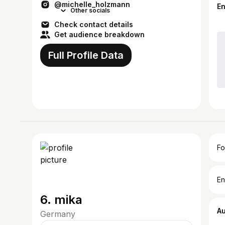
@michelle_holzmann
E
Other socials
Check contact details
Get audience breakdown
Full Profile Data
Fo
En
6. mika
A
Germany