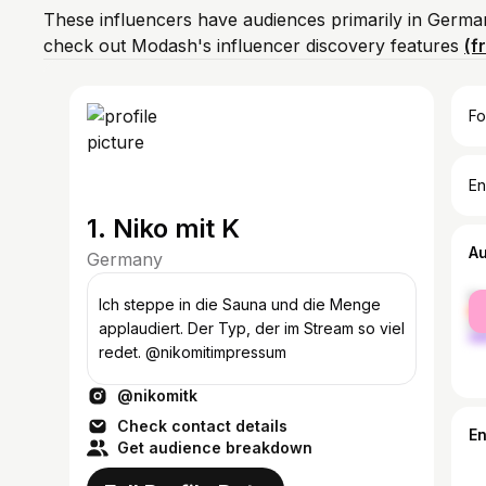
These influencers have audiences primarily in Germa
check out Modash's influencer discovery features
(f
Fo
En
1. Niko mit K
A
Germany
fe
Ich steppe in die Sauna und die Menge
ma
applaudiert. Der Typ, der im Stream so viel
redet. @nikomitimpressum
@nikomitk
Check contact details
E
Get audience breakdown