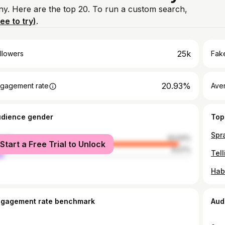
ny. Here are the top 20. To run a custom search,
ree to try)
.
25k
llowers
Fake
20.93%
gagement rate
Ave
udience gender
Top
male
93.93%
Start a Free Trial to Unlock
le
6.07%
ngagement rate benchmark
Aud