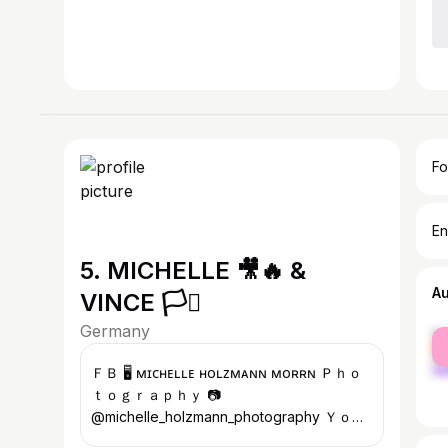
Fo
En
5. MICHELLE 🎥🔥 &
A
VINCE 🏳️‍⚧️
Germany
fe
ma
ＦＢ 🖥 ᴍɪᴄʜᴇʟʟᴇ ʜᴏʟᴢᴍᴀɴɴ ᴍᴏʀʀɴ Ｐｈｏ
ｔｏｇｒａｐｈｙ 📷
@michelle_holzmann_photography Ｙｏｕ
Ｔｕｂｅ 🎥🔽 ᴍɪᴄʜᴇʟʟᴇ ʜᴏʟᴢᴍᴀɴɴ