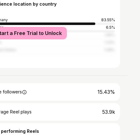
ience location by country
many
83.55%
ria
6.5%
tart a Free Trial to Unlock
zerland
1.65%
n
1.23%
ed States
1.08%
15.43%
 followers
53.9k
rage Reel plays
 performing Reels