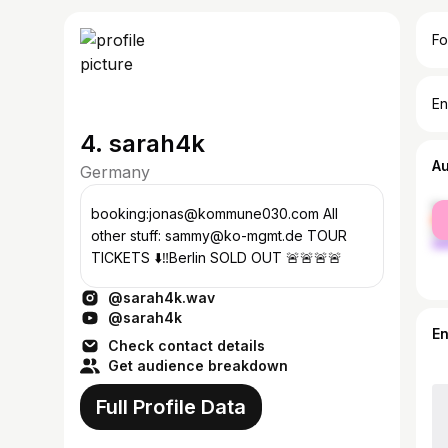
Fo
En
4. sarah4k
A
Germany
fe
booking:jonas@kommune030.com All
ma
other stuff: sammy@ko-mgmt.de TOUR
TICKETS ⬇️‼️Berlin SOLD OUT 🚨🚨🚨🚨
@sarah4k.wav
@sarah4k
E
Check contact details
Get audience breakdown
Full Profile Data