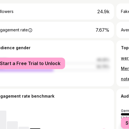
24.9k
llowers
Fake
7.67%
gagement rate
Ave
udience gender
Top
male
49.25%
Start a Free Trial to Unlock
le
50.75%
ngagement rate benchmark
Aud
Ger
Unit
S
Spai