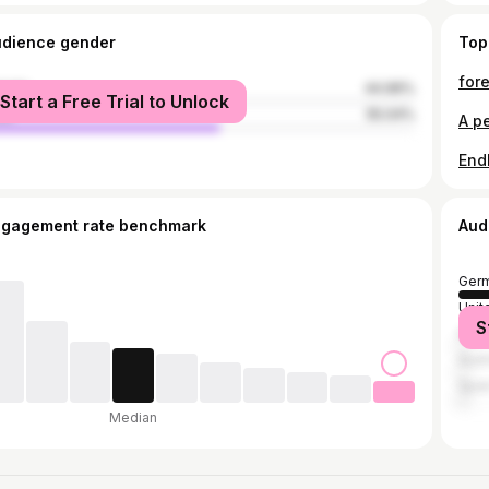
udience gender
Top
for
male
44.96%
Start a Free Trial to Unlock
le
55.04%
A p
ngagement rate benchmark
Aud
Ger
Unit
S
Italy
Aust
Spai
Median