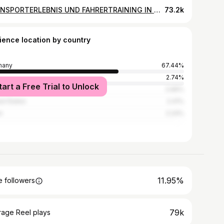
RENNSPORTERLEBNIS UND FAHRERTRAINING IN PROFESSIONELLEM UMFELD UND FAMILIÄRER ATMOSPHÄRE. Für Einsteiger, Hobbyracer & Profis Intensivtraining oder freies Fahren Entweder mit der BMW S1000RR oder deinem eigenen Motorrad (markenoffen) 😊😊 Link zur Website in BIO #bmws1000rr #motorcycles #motorcyclelife #motorrad #s1000rr #trendingreels #racing #foryou #motorradfahren #bikelove #bikeswithoutlimits#bikergirls #2wheels #germanbiker #motogp #throttlezone #motolifestyle #motoracingschool #metzeler #4stroke #m1000rr #bikerlove #livetoride #supersportler #bmwmotorrad
73.2k
ience location by country
many
67.44%
2.74%
tart a Free Trial to Unlock
ria
2.66%
ed States
2.41%
n
2.24%
11.95%
 followers
79k
rage Reel plays